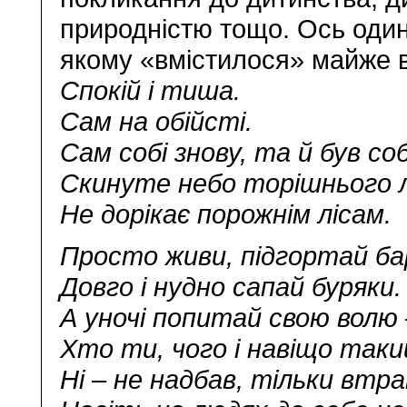
природністю тощо. Ось один 
якому «вмістилося» майже в
Спокій і тиша.
Сам на обійсті.
Сам собі знову, та й був соб
Скинуте небо торішнього 
Не дорікає порожнім лісам.
Просто живи, підгортай ба
Довго і нудно сапай буряки.
А уночі попитай свою волю 
Хто ти, чого і навіщо таки
Ні – не надбав, тільки втр