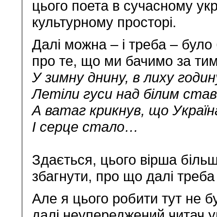
цього поета в сучасному ук
культурному просторі.
Далі можна – і треба – було
про те, що ми бачимо за ти
У зимну днину, в лиху годин
Летіли гуси над білим став
А ватаг крикнув, що Україн
І серце стало…
Здається, цього вірша більш
збагнути, про що далі треба
Але я цього робити тут не бу
далі неупереджений читач у