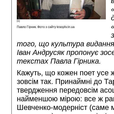
[1]
Павло Гірник. Фото з сайту krasyliv.in.ua
того, що культура видання
Іван Андрусяк пропонує зо
текстах Павла Гірника.
Кажуть, що кожен поет усе 
зовсім так. Принаймні до Т
твердження передовсім асо
найменшою мірою: все ж ран
Шевченко-модерніст (саме м