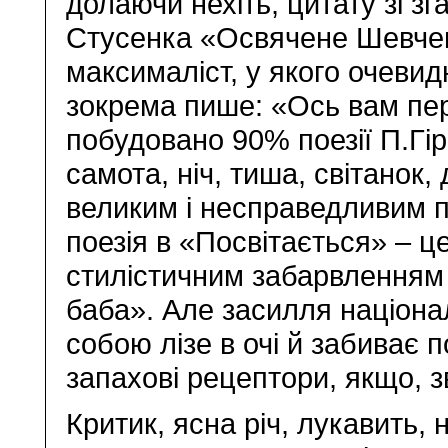
долаючи нехіть, цитату зі з
Стусенка «Освячене Шевчен
максималіст, у якого очеви
зокрема пише: «Ось вам пере
побудовано 90% поезії П.Гір
самота, ніч, тиша, світанок,
великим і несправедливим 
поезія в «Посвітається» – це
стилістичним забарвленням 
баба». Але засилля націона
собою лізе в очі й забиває 
запахові рецептори, якщо, з
Критик, ясна річ, лукавить,