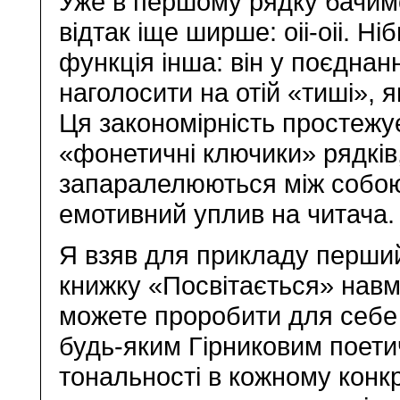
Уже в першому рядку бачимо: і
відтак іще ширше: оіі-оіі. Н
функція інша: він у поєдна
наголосити на отій «тиші», я
Ця закономірність простежу
«фонетичні ключики» рядків,
запаралелюються між собою
емотивний уплив на читача.
Я взяв для прикладу перши
книжку «Посвітається» навм
можете проробити для себе
будь-яким Гірниковим поети
тональності в кожному конк