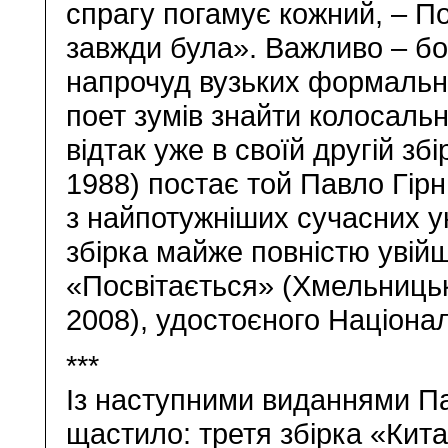
спрагу погамує кожний, – По
завжди була». Важливо – бо
напрочуд вузьких формальн
поет зумів знайти колосальн
відтак уже в своїй другій зб
1988) постає той Павло Гірн
з найпотужніших сучасних у
збірка майже повністю увій
«Посвітається» (Хмельниць
2008), удостоєного Націонал
***
Із наступними виданнями Па
щастило: третя збірка «Кита