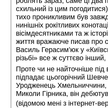
роблять зараз, саме ці два п
схильний із цим погодитися
тихо проникливим був завжд
нинішніх рокітливих конотаці
вісімдесятниками та ж історі
життя вражаюче писав про с
Василь Герасим’юк у «Київсь
різьбі» все ж суттєво інший,
Проте чи не найточніше під 
підпадає цьогорічний Шевче
Уродженець Хмельниччини, с
Миколи Гірника, він дебюту
(відомою мені з інтернет-вер