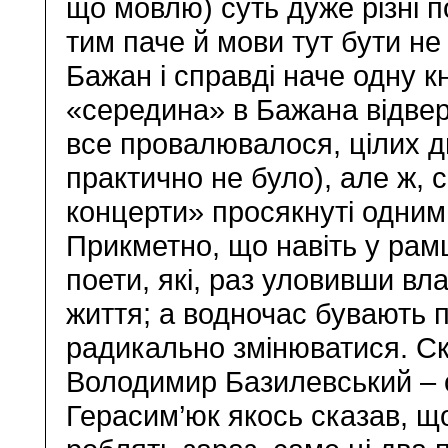
що мовлю) суть дуже різні 
тим паче й мови тут бути не
Бажан і справді наче одну 
«середина» в Бажана відвер
все провалювалося, цілих дв
практично не було), але ж, с
концерти» просякнуті одним
Прикметно, що навіть у рам
поети, які, раз уловивши вл
життя; а водночас бувають п
радикально змінюватися. Ск
Володимир Базилевський – 
Герасим’юк якось сказав, що