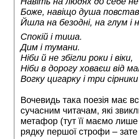
Навіть на людях до себе не
Боже, навіщо душа повстав
Йшла на безодні, на глум і 
Спокій і тиша.
Дим і тумани.
Ніби й не збігли роки і віки,
Ніби в дорогу ховаєш від м
Вогку цигарку і три сірник
Вочевидь така поезія має вс
сучасним читачам, які звикл
метафор (тут її маємо лише
рядку першої строфи – зате ж