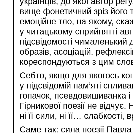
українців, до якої автор ре
вище фонетичний зріз його 
емоційне тло, на якому, ска
у читацькому сприйнятті ав
підсвідомості чималенький 
образів, асоціацій, рефлексі
кореспондуються з цим сло
Себто, якщо для якогось кон
у підсвідомій пам’яті спли
гопачок, псевдовишиванка і х
Гірникової поезії не відчує. Н
ні її сили, ні її… слабкості, 
Саме так: сила поезії Павла 