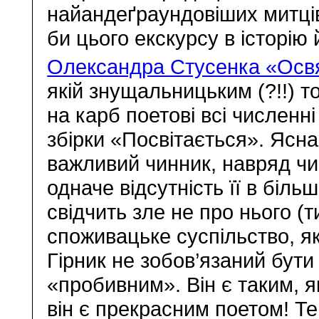
найандеґраундовіших митців
би цього екскурсу в історію
Олександра Стусенка «Осв
якій знущальницьким (?!!) 
на карб поетові всі численні
збірки «Посвітається». Ясна
важливий чинник, навряд чи
одначе відсутність її в біль
свідчить зле не про нього (т
споживацьке суспільство, як
Гірник не зобов’язаний бут
«пробивним». Він є таким, я
він є прекрасним поетом! Те