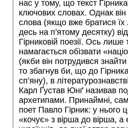
нас у тому, що текст Гірник
ключових словах. Однак він
слова (якщо вже братися їх 
десь на п’ятому десятку) ві
Гірниковій поезії. Ось лише
намагається обізвати «наці
(якби він потрудився знайти
то збагнув би, що до Гірник
сп’яну), в літературознавст
Карл Ґустав Юнґ називав по
архетипами. Принаймні, саме
поет Павло Гірник: у нього 
«кочує» з вірша до вірша, а