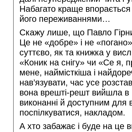
Набагато краще впорається –
його переживаннями…
Скажу лише, що Павло Гірник
Це не «добре» і не «погано» –
суттєво, як та книжка у висл
«Коник на снігу» чи «Се я, 
мене, наймісткіша і найдоре
нав’язувати, час усе розста
вона врешті-решт вийшла в
виконанні й доступним для в
поспілкуватися, накладом.
А хто забажає і буде на це 