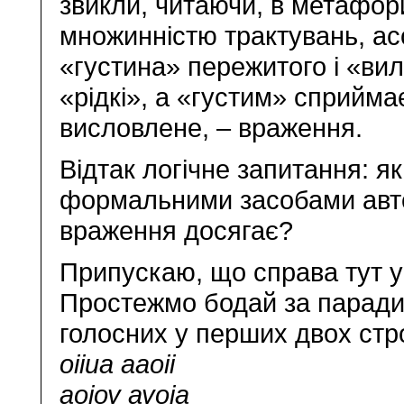
звикли, читаючи, в метафори
множинністю трактувань, асо
«густина» пережитого і «вили
«рідкі», а «густим» сприйма
висловлене, – враження.
Відтак логічне запитання: я
формальними засобами авт
враження досягає?
Припускаю, що справа тут у
Простежмо бодай за парад
голосних у перших двох стр
оііиа ааоіі
аоіоу ауоіа