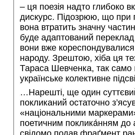
– ця поезія надто глибоко в
дискурс. Підозрюю, що при
вона втратить значну частин
буде адаптований переклад 
вони вже кореспондувалися 
народу. Зрештою, хіба ця тез
Тараса Шевченка, так само 
українське колективне підсв
…Нарешті, ще один суттєвий
покликаний остаточно з’ясув
«національними маркерами» (
поетичним поклика́нням до 
свідомо подав фраґмент ран