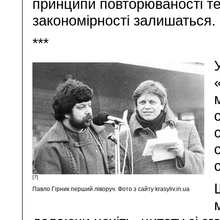
принципи повторюваності те
закономірності залишаться.
***
[7]
Павло Гірник перший ліворуч. Фото з сайту krasyliv.in.ua