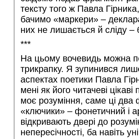
тексту того ж Павла Гірника
бачимо «маркери» – декларат
них не лишається й сліду –
***
На цьому вочевидь можна 
трикрапку. Я зупинився лиш
аспектах поетики Павла Гірн
мені як його читачеві цікаві
моє розуміння, саме ці два
«ключики» – фонетичний і а
відкривають двері до розумі
непересічності, ба навіть ун