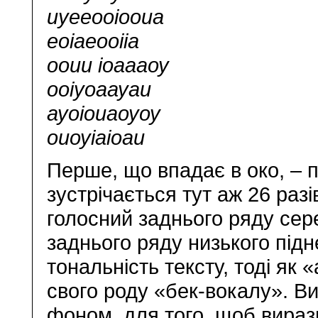
иуееооіооиа
еоіаеооііа
ооии іоаааоу
ооіуоаауаи
ауоіоиаоуоу
оиоуіаіоаи
Перше, що впадає в око, – 
зустрічається тут аж 26 разі
голосний заднього ряду сер
заднього ряду низького під
тональність тексту, тоді як 
свого роду «бек-вокалу». Ви
фоном, для того, щоб виразн