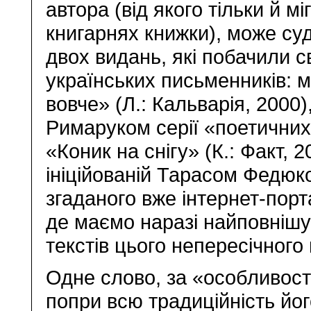
автора (від якого тільки й мі
книгарнях книжки), може суд
двох видань, які побачили св
українських письменників: м
вовче» (Л.: Кальварія, 2000)
Римаруком серії «поетичних 
«Коник на снігу» (К.: Факт, 2
ініційованій Тарасом Федюком
згаданого вже інтернет-порт
де маємо наразі найповнішу
текстів цього непересічного 
Одне слово, за «особливост
попри всю традиційність йо