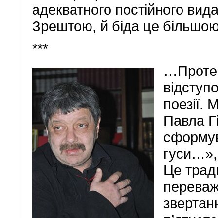
адекватного постійного видав
Зрештою, й біда це більшою
***
…Проте
відступо
поезії. 
Павла Г
сформув
гуси…», 
Це трад
переваж
звертанн