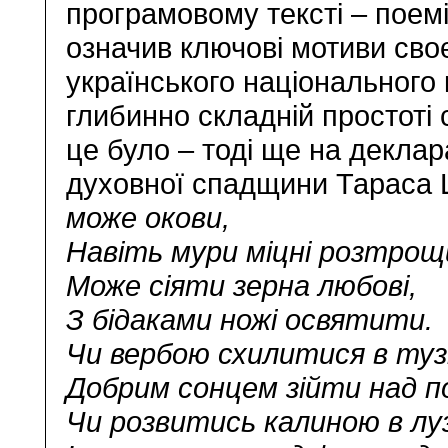
програмовому тексті – поем
означив ключові мотиви своє
українського національного 
глибинно складній простоті
це було – тоді ще на деклар
духовної спадщини Тараса 
може окови,
Навіть мури міцні розтро
Може сіяти зерна любові,
З бідаками ножі освятити.
Чи вербою схилитися в тузі
Добрим сонцем зійти над п
Чи розвитись калиною в луз