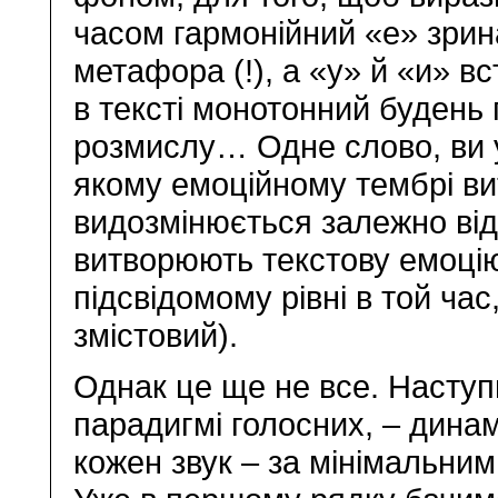
часом гармонійний «е» зрина
метафора (!), а «у» й «и» в
в тексті монотонний будень
розмислу… Одне слово, ви у
якому емоційному тембрі ви
видозмінюється залежно від 
витворюють текстову емоцію
підсвідомому рівні в той час
змістовий).
Однак це ще не все. Наступ
парадигмі голосних, – динам
кожен звук – за мінімальни