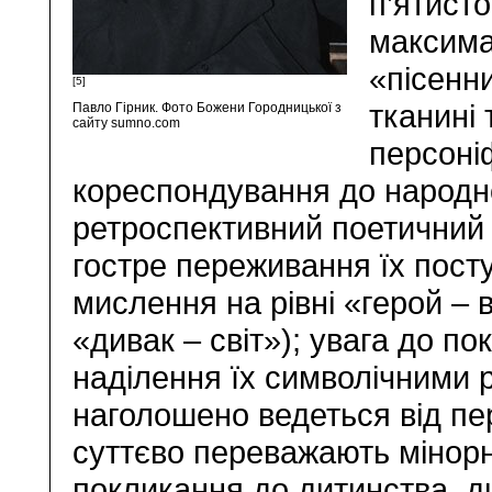
п’ятисто
максима
«пісенн
[5]
тканині
Павло Гірник. Фото Божени Городницької з
сайту sumno.com
персоніф
кореспондування до народно
ретроспективний поетичний а
гостре переживання їх пост
мислення на рівні «герой – 
«дивак – світ»); увага до п
наділення їх символічними
наголошено ведеться від пер
суттєво переважають мінорні
покликання до дитинства, ди