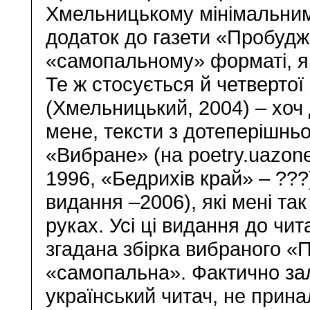
Хмельницькому мінімальним
додаток до газети «Пробудж
«самопальному» форматі, як
Те ж стосується й четверто
(Хмельницький, 2004) – хоч 
мене, тексти з дотеперішньо
«Вибране» (на poetry.uazone.n
1996, «Бедрихів край» – ???
видання –2006), які мені та
руках. Усі ці видання до чит
згадана збірка вибраного «П
«самопальна». Фактично за
український читач, не прин