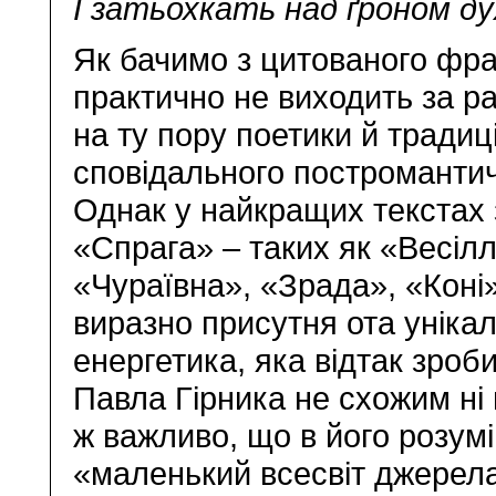
І затьохкать над ґроном д
Як бачимо з цитованого фра
практично не виходить за р
на ту пору поетики й традиц
сповідального постромантич
Однак у найкращих текстах 
«Спрага» – таких як «Весілл
«Чураївна», «Зрада», «Коні
виразно присутня ота уніка
енергетика, яка відтак зроб
Павла Гірника не схожим ні 
ж важливо, що в його розумі
«маленький всесвіт джерела