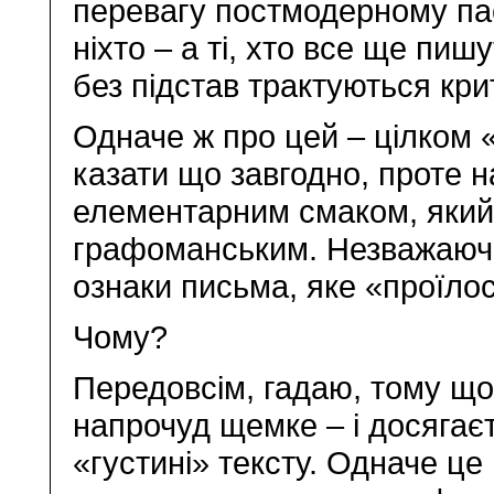
перевагу постмодерному пас
ніхто – а ті, хто все ще пиш
без підстав трактуються к
Одначе ж про цей – цілком «
казати що завгодно, проте н
елементарним смаком, який 
графоманським. Незважаючи,
ознаки письма, яке «проїло
Чому?
Передовсім, гадаю, тому що
напрочуд щемке – і досягає
«густині» тексту. Одначе це 