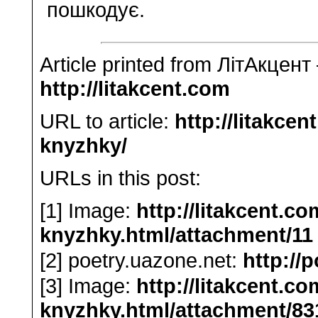
пошкодує.
Article printed from ЛітАкцент
http://litakcent.com
URL to article:
http://litakcen
knyzhky/
URLs in this post:
[1] Image:
http://litakcent.co
knyzhky.html/attachment/11
[2] poetry.uazone.net:
http://
[3] Image:
http://litakcent.co
knyzhky.html/attachment/83