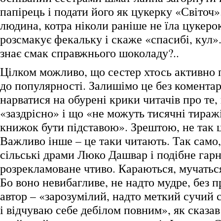
папірець і подати його як цукерку «Світоч»
людина, котра ніколи раніше не їла цукеро
розсмакує фекальку і скаже «спасибі, кул». 
знає смак справжнього шоколаду?..
Цілком можливо, що сестер хтось активно 
до популярності. Залишімо це без коментар
нарватися на обурені крики читачів про те,
«заздрісно» і що «не можуть тисячні тираж
книжок бути підставою». Зрештою, не так 
Важливо інше – це таки читають. Так само,
сільські драми Люко Дашвар і подібне гарн
розрекламоване чтиво. Караються, мучаться
Бо воно невибагливе, не надто мудре, без п
автор – «зарозумілий, надто меткий сучий с
і відчуваю себе дебілом повним», як сказав