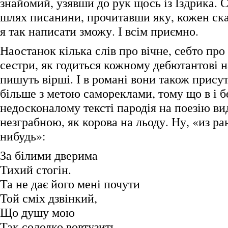
знайомий, узявши до рук щось із Іздрика. 
шлях писанини, прочитавши яку, кожен скаж
я так написати зможу. І всім приємно.
Наостанок кілька слів про вічне, себто про
сестри, як годиться кожному дебютантові на
пишуть вірші. І в романі вони також присут
більше з метою самореклами, тому що в і б
недосконалому тексті пародія на поезію ви
незграбною, як корова на льоду. Ну, «из ра
нибудь»:
За білими дверима
Тихий стогін.
Та не дає його мені почути
Той сміх дзвінкий,
Що душу мою
Так солодко вовтузить