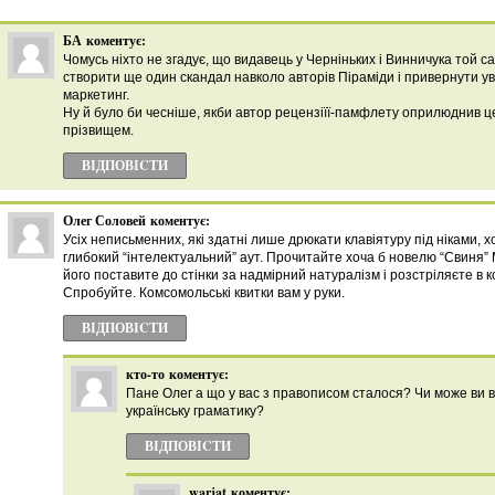
БА
коментує:
Чомусь ніхто не згадує, що видавець у Черніньких і Винничука той сам
створити ще один скандал навколо авторів Піраміди і привернути ува
маркетинг.
Ну й було би чесніше, якби автор рецензіїї-памфлету оприлюднив це
прізвищем.
ВІДПОВІCТИ
Олег Соловей
коментує:
Усіх неписьменних, які здатні лише дрюкати клавіятуру під ніками, х
глибокий “інтелектуальний” аут. Прочитайте хоча б новелю “Свиня” 
його поставите до стінки за надмірний натуралізм і розстріляєте в 
Спробуйте. Комсомольські квитки вам у руки.
ВІДПОВІCТИ
кто-то
коментує:
Пане Олег а що у вас з правописом сталося? Чи може ви в
українську граматику?
ВІДПОВІCТИ
warjat
коментує: