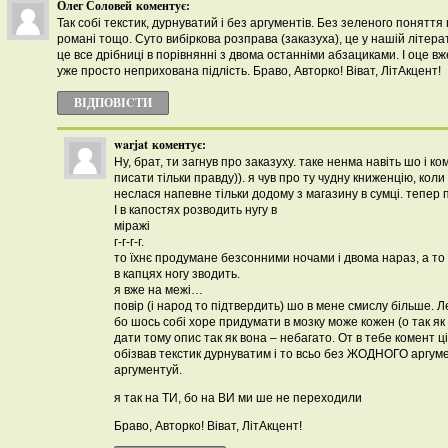
Олег Соловей
коментує:
Так собі текстик, дурнуватий і без аргументів. Без зеленого поняття 
романі тощо. Суто вибіркова розправа (заказуха), це у нашій літерат
це все дрібниці в порівнянні з двома останніми абзациками. І оце вже
уже просто неприхована підлість. Браво, Авторко! Віват, ЛітАкцент!
ВІДПОВІCТИ
warjat
коментує:
Ну, брат, ти загнув про заказуху. таке ненма навіть шо і к
писати тільки правду)). я чув про ту чудну книженцію, коли
неслася напевне тільки додому з магазину в сумці. тепер про
І в капостях розводить нугу в
міражі
г-г-г-г.
то їхнє продумане безсонними ночами і двома нараз, а то 
в капцях ногу зводить.
я вже на межі…
повір (і народ то підтвердить) шо в мене смислу більше. Л
бо шось собі хоре придумати в мозку може кожен (о так як 
дати тому опис так як вона – небагато. От в тебе комент ц
обізвав текстик дурнуватим і то всьо без ЖОДНОГО аргуме
аргументуй.
я так на ТИ, бо на ВИ ми ше не переходили
Браво, Авторко! Віват, ЛітАкцент!