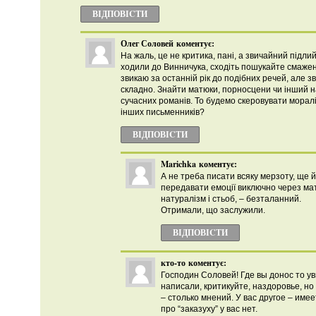
ВІДПОВІCТИ
Олег Соловей
коментує:
На жаль, це не критика, пані, а звичайний підлий
ходили до Винничука, сходіть пошукайте смажен
звикаю за останній рік до подібних речей, але з
складно. Знайти матюки, порносцени чи інший н
сучасних романів. То будемо скеровувати моралі
інших письменників?
ВІДПОВІCТИ
Marichka
коментує:
А не треба писати всяку мерзоту, ще й
передавати емоції виключно через ма
натуралізм і стьоб, – безталанний.
Отримали, що заслужили.
ВІДПОВІCТИ
кто-то
коментує:
Господин Соловей! Где вы донос то у
написали, критикуйте, наздоровье, но
– столько мнений. У вас другое – имее
про “заказуху” у вас нет.