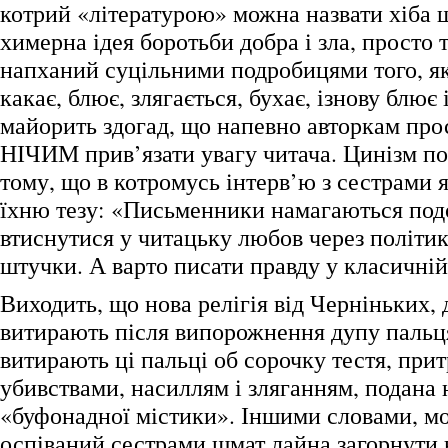
котрий «літературою» можна назвати хіба щ
химерна ідея боротьби добра і зла, просто т
напханий суцільними подробицями того, як 
какає, блює, злягається, бухає, ізнову блює і
майорить здогад, що напевно авторкам про
НІЧИМ прив’язати увагу читача. Цинізм по
тому, що в котромусь інтерв’ю з сестрами 
їхню тезу: «Письменники намагаються подо
втиснутися у читацьку любов через політик
штучки. А варто писати правду у класичній
Виходить, що нова релігія від Черніньких,
витирають після випорожнення дупу пальця
витирають ці пальці об сорочку тестя, при
убивствами, насиллям і зляганням, подана 
«буфонадної містики». Іншими словами, м
оспіваний сестрами шмат лайна загорнути 