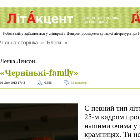
Робота сайту здійснюється у співпраці з Центром досліджень сучасної літератури п
Чільна сторінка
»
Блоги
»
:
Ленка Ленсон
«Чернінькі-family»
01 Лют 2012 17:43
6,956
53 коментарі
Є певний тип літ
25-м кадром про
нашими очима у
крамницях. Ти не