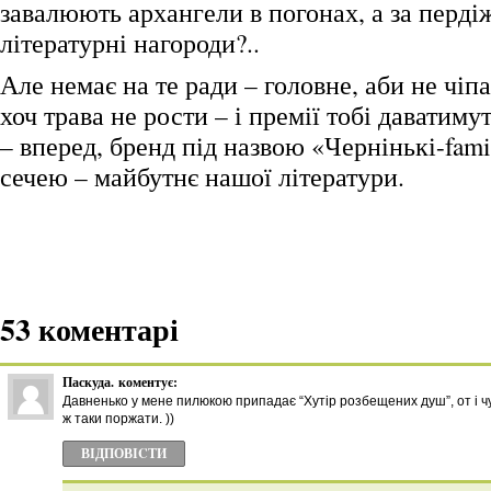
завалюють архангели в погонах, а за перді
літературні нагороди?..
Але немає на те ради – головне, аби не чіп
хоч трава не рости – і премії тобі даватимут
– вперед, бренд під назвою «Чернінькі-fami
сечею – майбутнє нашої літератури.
53 коментарі
Паскуда.
коментує:
Давненько у мене пилюкою припадає “Хутір розбещених душ”, от і ч
ж таки поржати. ))
ВІДПОВІCТИ