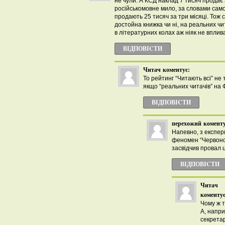
не чули. А КСД наклад 7 тисяч продає 
російськомовне мило, за словами само
продають 25 тисяч за три місяці. Тож с
достойна книжка чи ні, на реальних чит
в літературних колах аж ніяк не вплив
ВІДПОВІCТИ
Читач
коментує:
То рейтинг “Читають всі” не
якщо “реальних читачів” на 
ВІДПОВІCТИ
перехожий
коменту
Напевно, з експе
феномен “Червоно
засвідчив провал 
ВІДПОВІCТИ
Читач
коментує
Чому ж т
А, напри
секрета