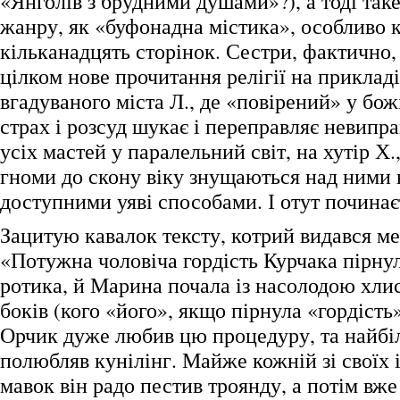
«Янголів з брудними душами»?), а тоді та
жанру, як «буфонадна містика», особливо 
кільканадцять сторінок. Сестри, фактично
цілком нове прочитання релігії на прикладі
вгадуваного міста Л., де «повірений» у божі
страх і розсуд шукає і переправляє невипр
усіх мастей у паралельний світ, на хутір Х.,
гноми до скону віку знущаються над ними 
доступними уяві способами. І отут починає
Зацитую кавалок тексту, котрий видався м
«Потужна чоловіча гордість Курчака пірнул
ротика, й Марина почала із насолодою хлис
боків (кого «його», якщо пірнула «гордість»
Орчик дуже любив цю процедуру, та найбі
полюбляв кунілінг. Майже кожній зі своїх 
мавок він радо пестив троянду, а потім вж