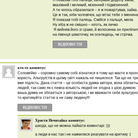
Я показав тобі палець, загнувши додолу зайві,
вказівний і великий, мізинний і підмізинний.
А ти чогось образилася – я ж пожартував, зайка.
Це ж так, ніби чоловічок, що вітає тебе з іменин
Я показав тобі палець. Смійся з пальця, мила.
Ну хіба ж не смішно – ніготь, як личко
Я вийняв його зі сраки, й волосинка он приліпи
на гівенця шматочку, як оселедець, чи стрічка.
ВІДПОВІCТИ
кто-то
коментує:
Соловейко – соромно самому собі зізнатися в тому що маєте в пропаг
користь. Альтруїстів в цьому світі нажаль не лишилося. Так що не тр
вже підлість. Дана стаття – це особиста думка автора, вона збігаеть
людей, так само як є певна кількість людей не згодна з цією думкою
ваша думка не збігаеться з авторською, і ви вважаєте себе культурн
то критикуйте статтю а не саму людину!!!
ВІДПОВІCТИ
Христя Нечитайко
коментує:
шкода, що не можна лайкати коментарі :)))
а люди в нас так і не навчилися реагувати на критику :(