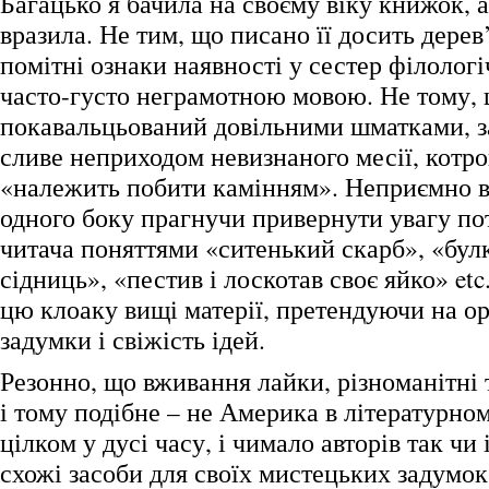
Багацько я бачила на своєму віку книжок, 
вразила. Не тим, що писано її досить дере
помітні ознаки наявності у сестер філологіч
часто-густо неграмотною мовою. Не тому,
покавальцьований довільними шматками, з
сливе неприходом невизнаного месії, котрог
«належить побити камінням». Неприємно в
одного боку прагнучи привернути увагу по
читача поняттями «ситенький скарб», «бул
сідниць», «пестив і лоскотав своє яйко» etc.
цю клоаку вищі матерії, претендуючи на ор
задумки і свіжість ідей.
Резонно, що вживання лайки, різноманітні
і тому подібне – не Америка в літературном
цілком у дусі часу, і чимало авторів так ч
схожі засоби для своїх мистецьких задумо