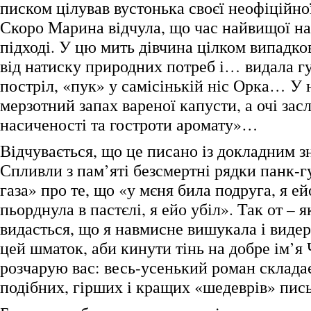
писком цілував вустонька своєї неофіцій
Скоро Марина відчула, що час найвищої н
підході. У цю мить дівчина цілком випадко
від натиску природних потреб і… видала г
постріл, «пук» у самісінькій ніс Орка… У 
мерзотний запах вареної капусти, а очі зас
насиченості та гостроти аромату»…
Відчувається, що це писано із докладним з
Спливли з пам’яті безсмертні рядки панк-г
газа» про те, що «у мєня била подруга, я ей
пьорднула в пастєлі, я ейо убіл». Так от – 
видасться, що я навмисне вишукала і видер
цей шматок, аби кинути тінь на добре ім’я
розчарую вас: весь-усенький роман складає
подібних, гірших і кращих «шедеврів» пис