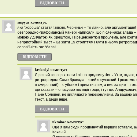
ВІДПОВІCТИ
маруся
коментує:
яка “хороша” стаття! звісно, Чернінькі – то лайно, але аргументація!
безпорадно-графомансьій манері написали, шо пісяє-какає влада – б
мовою у дівчаток (як, зрештою, і в рецензентки) проблема. але крит
непристойний зміст – це жити 19 століттям і бути в ньому ретроградк
солов”їність за**бала!
ВІДПОВІCТИ
krokodyl
коментує:
Є різний консерватизм і різна продвинутість. Утім, гадаю,
ретроградом. Саме бравада – який я сучасний і розкомпл
я смиренний) – є убогим і примітивним, а вже за цим – текс
що сказати – описуємо полюції тощо, і тут що Андрухович,
Пане Соловей, не виглядаєте переконливим. За вашою апо
текст, а дещо інше.
ВІДПОВІCТИ
ukrainec
коментує:
Оце я вам сюди продвинутий вершик вставлю, ал
Коханій.