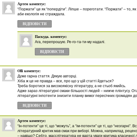
Артем
коментує:
“Поржати” це як “попердіти”. Ліпше – пореготати. “Поржати” – то, як
аби екологія не страждала.
ВІДПОВІCТИ
Паскуда.
коментує:
Ага, перепрошую. Ре-го-та-ти-му надалі.
ВІДПОВІCТИ
Olli
коментує:
Дуже гарна стаття. Дякую авторці.
Хіба ж це не правда – все, про що у цій статті йдеться?
Треба боротися за високоякісну літературу, а не стьоб якийсь.
Адже зараз літературні смаки більшості людей – нижче плінтусу. Ота
літературні інпотенти знизити планку вимог пересічних громадян до
ВІДПОВІCТИ
Артем
коментує:
“Ін-потенти” це ті, що “можуть”, а “ім-потенти” це ті, що “незгарні”. 
літературний критик мав смак при виборі. Можна, наприклад, рецен
– навіщо? Себто, масслітература не варта уваги критика класичної 