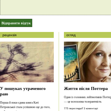
рецензія
огляд
У пошуках утраченого
Життя після Поттера
раю
Один із головних лейтмотивів Потте
— це всеохопна толерантність
Перша й поки єдина книга Каті
Петровської стала успішною ще до того,
//
775 перегляди
3 коментарі