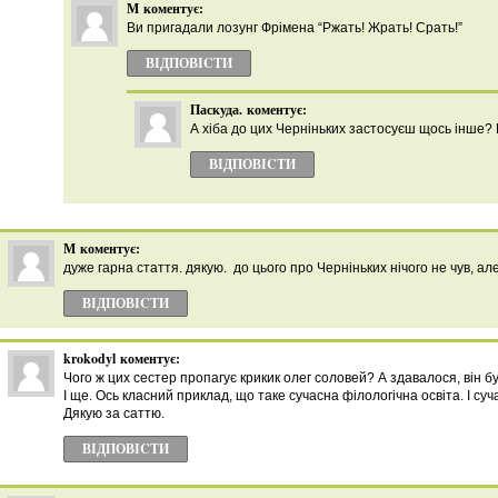
М
коментує:
Ви пригадали лозунг Фрімена “Ржать! Жрать! Срать!”
ВІДПОВІCТИ
Паскуда.
коментує:
А хіба до цих Черніньких застосуєш щось інше? 
ВІДПОВІCТИ
М
коментує:
дуже гарна стаття. дякую. до цього про Черніньких нічого не чув, ал
ВІДПОВІCТИ
krokodyl
коментує:
Чого ж цих сестер пропагує крикик олег соловей? А здавалося, він б
І ще. Ось класний приклад, що таке сучасна філологічна освіта. І суч
Дякую за саттю.
ВІДПОВІCТИ