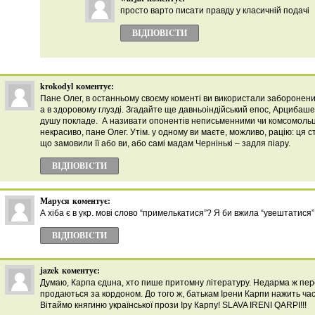
просто варто писати правду у класичній подачі
ВІДПОВІCТИ
krokodyl
коментує:
Пане Олег, в останньому своєму коменті ви використали заборонени
а в здоровому глузді. Згадайте ще давньоіндійський епос, Арцибашева
душу покладе. А називати опонентів неписьменними чи комсомольця
некрасиво, пане Олег. Утім. у одному ви маєте, можливо, рацію: ця с
що замовили її або ви, або самі мадам Чернінькі – задля піару.
ВІДПОВІCТИ
Маруся
коментує:
А хіба є в укр. мові слово “примелькатися”? Я би вжила “увештатися”
ВІДПОВІCТИ
jazek
коментує:
Думаю, Карпа єдuна, хто пише притомну літературу. Недарма ж пере
продаються за кордоном. До того ж, батькам Ірени Карпи нажить ча
Вітаймо княгиню української прози Іру Карпу! SLAVA IRENI QARPI!!!