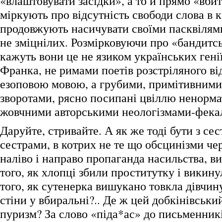
«влаштовувати засідки», а то й прямо «вби
міркують про відсутність свободи слова в кр
продовжують насичувати своїми пасквілям
не зміцнілих. Розмірковуючи про «бандитсь
кажуть вони це не язиком українських гені
Франка, не римами поетів розстріляного ві
езоповою мовою, а грубими, примітивним
зворотами, рясно посипані цвіллю ненорма
жовчними авторськими неологізмами-фека
Даруйте, стривайте. А як же тоді бути з сес
сестрами, в котрих не те що обсцинізми чер
наліво і направо пропаганда насильства, в
того, як хлопці збили проститутку і викинул
того, як сутенерка вишукано товкла дівчин
стіни у вбиральні?.. Де ж цей добкінівськи
пуризм? За слово «піда*ас» до письменникі