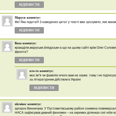
ВІДПОВІCТИ
Маруся
коментує:
Фе! Яка гидота!!! З наведених цитат у тексті вже зрозуміло, яке має
ВІДПОВІCТИ
Ваха
коментує:
кракаділи,маруськи,блядуськи-а що на цьому сайті крім Олег Солове
фронта?
ВІДПОВІCТИ
кто-то
коментує:
моє ім”я чи фамілія нічого вам не скаже. тому і не підпису
за літературним дійством в Україні
ВІДПОВІCТИ
ukrainec
коментує:
apropos Винничука: У Пустомитівському районі озимина повимерзал
НАСА зафіксував дивний феномен – на окремих ділянках сніг ніби к