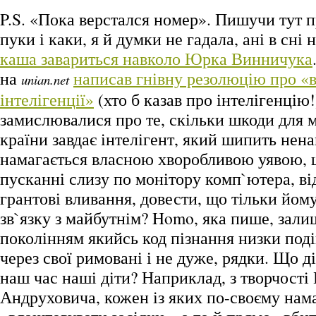
P.S. «Пока верстался номер». Пишучи тут п
пуки і каки, я й думки не гадала, ані в сні 
каша завариться навколо Юрка Винничука
на
написав гнівну резолюцію про «
unian.net
інтелігенції»
(хто б казав про інтелігенцію!
замислювалися про те, скільки шкоди для 
країни завдає інтелігент, який шипить нена
намагається власною хворобливою уявою, 
пусканні слизу по монітору комп`ютера, в
грантові вливання, довести, що тільки йом
зв`язку з майбутнім? Homo, яка пише, зал
поколінням якийсь код пізнання низки подій,
через свої римовані і не дуже, рядки. Що д
наш час наші діти? Наприклад, з творчості
Андруховича, кожен із яких по-своєму нама