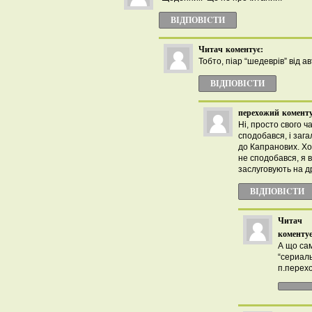
ВІДПОВІCТИ
Читач
коментує:
Тобто, піар “шедеврів” від ав
ВІДПОВІCТИ
перехожий
коменту
Ні, просто свого ч
сподобався, і заг
до Капранових. Хо
не сподобався, я 
заслуговують на д
ВІДПОВІCТИ
Читач
коментує
А що са
“сериаль
п.перех