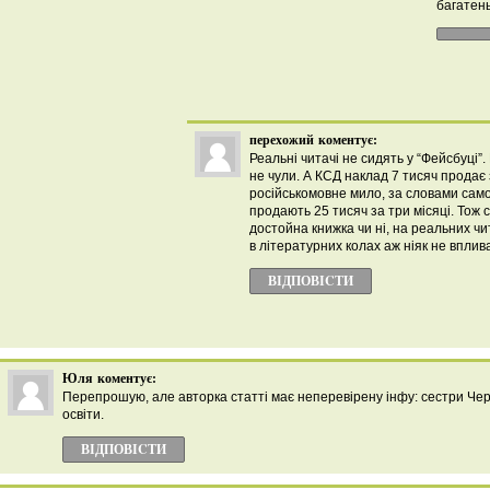
багатен
перехожий
коментує:
Реальні читачі не сидять у “Фейсбуці”.
не чули. А КСД наклад 7 тисяч продає 
російськомовне мило, за словами само
продають 25 тисяч за три місяці. Тож с
достойна книжка чи ні, на реальних чит
в літературних колах аж ніяк не вплив
ВІДПОВІCТИ
Юля
коментує:
Перепрошую, але авторка статті має неперевірену інфу: сестри Черн
освіти.
ВІДПОВІCТИ