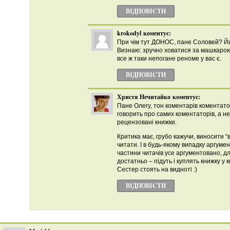
ВІДПОВІCТИ
krokodyl
коментує:
При чім тут ДОНОС, пане Соловей? Йшл
Визнаю: зручно ховатися за машкарою
все ж таки непогане реноме у вас є.
ВІДПОВІCТИ
Христя Нечитайко
коментує:
Пане Олегу, тон коментарів коментато
говорить про самих коментаторів, а не
рецензовані книжки.
Критика має, грубо кажучи, виносити “
читати. І в будь-якому випадку аргумен
частини читачів усе аргументовано, дл
достатньо – підуть і куплять книжку у 
Сестер стоять на видноті :)
ВІДПОВІCТИ