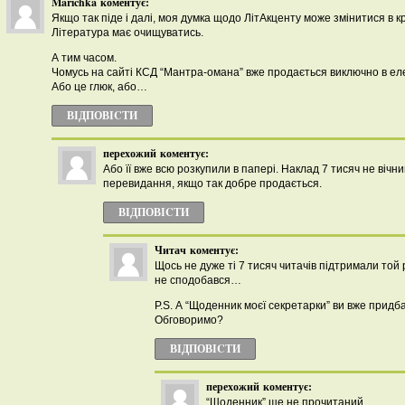
Marichka
коментує:
Якщо так піде і далі, моя думка щодо ЛітАкценту може змінитися в к
Література має очищуватись.
А тим часом.
Чомусь на сайті КСД “Мантра-омана” вже продається виключно в ел
Або це глюк, або…
ВІДПОВІCТИ
перехожий
коментує:
Або її вже всю розкупили в папері. Наклад 7 тисяч не вічн
перевидання, якщо так добре продається.
ВІДПОВІCТИ
Читач
коментує:
Щось не дуже ті 7 тисяч читачів підтримали той
не сподобався…
P.S. А “Щоденник моєї секретарки” ви вже придб
Обговоримо?
ВІДПОВІCТИ
перехожий
коментує:
“Щоденник” ще не прочитаний.