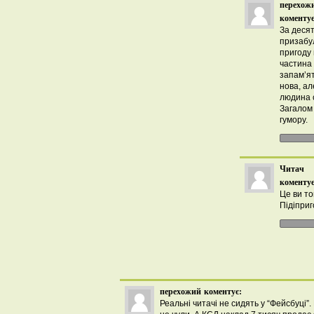
перехож
коментує
За десят
призабу
пригоду 
частина 
запам’ят
нова, ал
людина с
Загалом
гумору.
Читач
коментує
Це ви то
Підіпри
перехожий
коментує:
Реальні читачі не сидять у “Фейсбуці”.