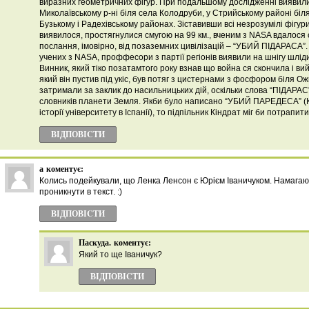
виразних геометричних фігур. При подальшому дослідженні виявили
Миколаївському р-ні біля села Колодруби, у Стрийському районі біл
Бузькому і Радехівському районах. Зіставивши всі незрозумілі фігури,
виявилося, простягнулися смугою на 99 км., вченим з NASA вдалос
послання, імовірно, від позаземних цивілізацій – “УБИЙ ПІДАРАСА”.
учених з NASA, проффесори з партії регіонів виявили на шнігу шлід
Винник, який тіко позатамтого року взнав що война ся скончила і вий
який він пустив під укіс, був потяг з цистернами з фосфором біля О
затримали за заклик до насильницьких дій, оскільки слова “ПІДАРАС
словників планети Земля. Якби було написано “УБИЙ ПАРЕДЕСА” (
історії університету в Іспанії), то підпільник Кіндрат міг би потрапит
ВІДПОВІCТИ
а
коментує:
Колись подейкували, що Ленка Ленсон є Юрієм Іваничуком. Намагаю
проникнути в текст. :)
ВІДПОВІCТИ
Паскуда.
коментує:
Який то ще Іваничук?
ВІДПОВІCТИ