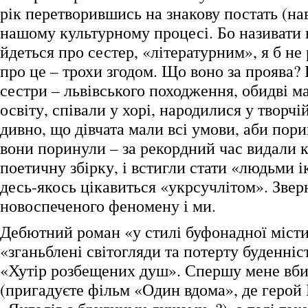
рік перетворившись на знакову постать (нав
нашому культурному процесі. Бо називати 
йдеться про сестер, «літературним», я б не
про це – трохи згодом. Що воно за проява?
сестри – львівського походження, обидві м
освіту, співали у хорі, народилися у творчій
дивно, що дівчата мали всі умови, аби пори
вони поринули – за рекордний час видали 
поетичну збірку, і встигли стати «людьми ік
десь-якось цікавиться «укрсучлітом». Звер
новоспеченого феномену і ми.
Дебютний роман «у стилі буфонадної міст
«зганьблені світогляди та потерту буденніс
«Хутір розбещених душ». Спершу мене вби
(пригадуєте фільм «Один вдома», де герой