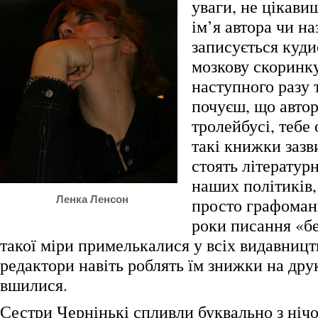
уваги, не цікави
ім’я автора чи на
записується куди
мозкову скоринку
наступного разу 
почуєш, що автор
тролейбусі, тебе 
такі книжки зазв
стоять літератур
наших політиків, 
Ленка Ленсон
просто графомані
роки писання «бе
такої міри примелькалися у всіх видавницт
редактори навіть роблять їм знижки на др
вшилися.
Сестри Чернінькі спливли буквально з нічого