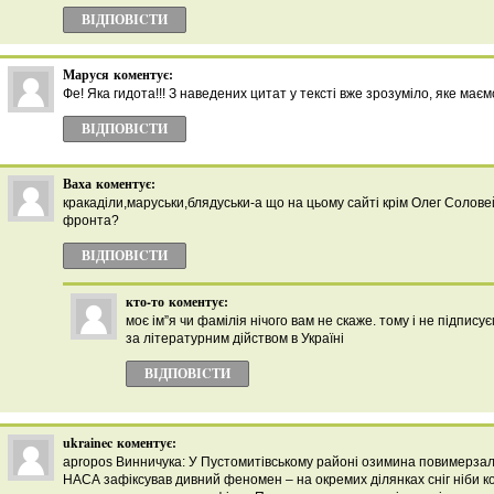
ВІДПОВІCТИ
Маруся
коментує:
Фе! Яка гидота!!! З наведених цитат у тексті вже зрозуміло, яке має
ВІДПОВІCТИ
Ваха
коментує:
кракаділи,маруськи,блядуськи-а що на цьому сайті крім Олег Солове
фронта?
ВІДПОВІCТИ
кто-то
коментує:
моє ім”я чи фамілія нічого вам не скаже. тому і не підпису
за літературним дійством в Україні
ВІДПОВІCТИ
ukrainec
коментує:
apropos Винничука: У Пустомитівському районі озимина повимерзал
НАСА зафіксував дивний феномен – на окремих ділянках сніг ніби к