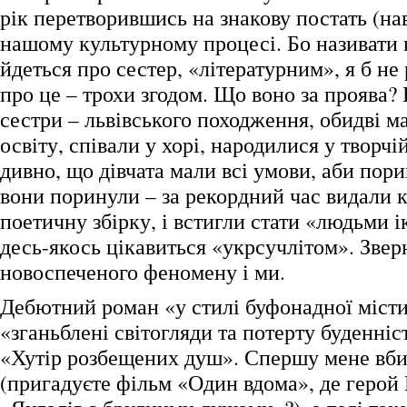
рік перетворившись на знакову постать (нав
нашому культурному процесі. Бо називати 
йдеться про сестер, «літературним», я б не
про це – трохи згодом. Що воно за проява?
сестри – львівського походження, обидві м
освіту, співали у хорі, народилися у творчій
дивно, що дівчата мали всі умови, аби пори
вони поринули – за рекордний час видали 
поетичну збірку, і встигли стати «людьми ік
десь-якось цікавиться «укрсучлітом». Звер
новоспеченого феномену і ми.
Дебютний роман «у стилі буфонадної міст
«зганьблені світогляди та потерту буденніс
«Хутір розбещених душ». Спершу мене вби
(пригадуєте фільм «Один вдома», де герой