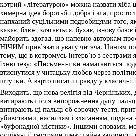
котрий «літературою» можна назвати хіба щ
химерна ідея боротьби добра і зла, просто т
напханий суцільними подробицями того, як 
какає, блює, злягається, бухає, ізнову блює і
майорить здогад, що напевно авторкам про
НІЧИМ прив’язати увагу читача. Цинізм по
тому, що в котромусь інтерв’ю з сестрами 
їхню тезу: «Письменники намагаються подо
втиснутися у читацьку любов через політик
штучки. А варто писати правду у класичній
Виходить, що нова релігія від Черніньких,
витирають після випорожнення дупу пальця
витирають ці пальці об сорочку тестя, при
убивствами, насиллям і зляганням, подана 
«буфонадної містики». Іншими словами, м
оспіваний сестрами шмат лайна загорнути 