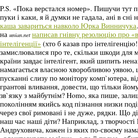
P.S. «Пока верстался номер». Пишучи тут п
пуки і каки, я й думки не гадала, ані в сні 
каша завариться навколо Юрка Винничука
на
написав гнівну резолюцію про «
unian.net
інтелігенції»
(хто б казав про інтелігенцію!
замислювалися про те, скільки шкоди для 
країни завдає інтелігент, який шипить нена
намагається власною хворобливою уявою, 
пусканні слизу по монітору комп`ютера, в
грантові вливання, довести, що тільки йом
зв`язку з майбутнім? Homo, яка пише, зал
поколінням якийсь код пізнання низки подій,
через свої римовані і не дуже, рядки. Що д
наш час наші діти? Наприклад, з творчості
Андруховича, кожен із яких по-своєму нама