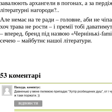
завалюють архангели в погонах, а за перді
літературні нагороди?..
Але немає на те ради – головне, аби не чіп
хоч трава не рости – і премії тобі даватимут
– вперед, бренд під назвою «Чернінькі-fami
сечею – майбутнє нашої літератури.
53 коментарі
Паскуда.
коментує:
Давненько у мене пилюкою припадає “Хутір розбещених душ”, от і ч
ж таки поржати. ))
ВІДПОВІCТИ