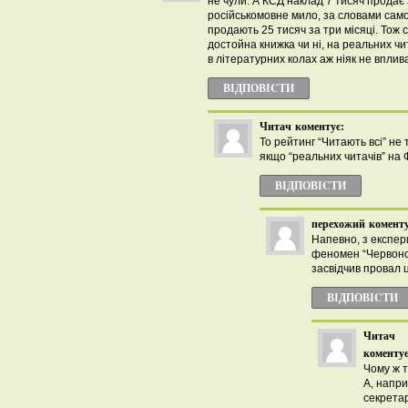
не чули. А КСД наклад 7 тисяч продає 
російськомовне мило, за словами само
продають 25 тисяч за три місяці. Тож с
достойна книжка чи ні, на реальних чит
в літературних колах аж ніяк не вплив
ВІДПОВІCТИ
Читач
коментує:
То рейтинг “Читають всі” не
якщо “реальних читачів” на 
ВІДПОВІCТИ
перехожий
коменту
Напевно, з експе
феномен “Червоно
засвідчив провал 
ВІДПОВІCТИ
Читач
коментує
Чому ж т
А, напри
секрета