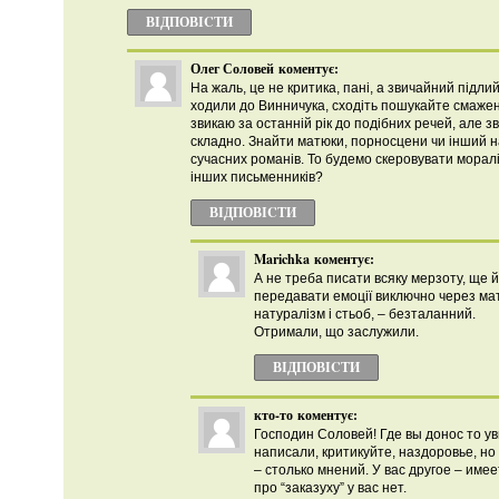
ВІДПОВІCТИ
Олег Соловей
коментує:
На жаль, це не критика, пані, а звичайний підлий
ходили до Винничука, сходіть пошукайте смажен
звикаю за останній рік до подібних речей, але з
складно. Знайти матюки, порносцени чи інший н
сучасних романів. То будемо скеровувати моралі
інших письменників?
ВІДПОВІCТИ
Marichka
коментує:
А не треба писати всяку мерзоту, ще й
передавати емоції виключно через ма
натуралізм і стьоб, – безталанний.
Отримали, що заслужили.
ВІДПОВІCТИ
кто-то
коментує:
Господин Соловей! Где вы донос то у
написали, критикуйте, наздоровье, но
– столько мнений. У вас другое – имее
про “заказуху” у вас нет.