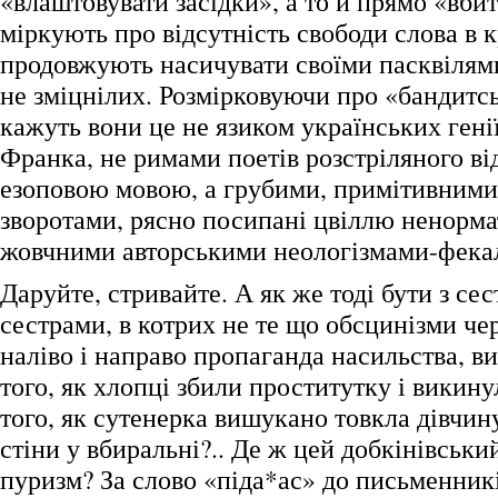
«влаштовувати засідки», а то й прямо «вби
міркують про відсутність свободи слова в кр
продовжують насичувати своїми пасквілям
не зміцнілих. Розмірковуючи про «бандитсь
кажуть вони це не язиком українських гені
Франка, не римами поетів розстріляного ві
езоповою мовою, а грубими, примітивним
зворотами, рясно посипані цвіллю ненорма
жовчними авторськими неологізмами-фека
Даруйте, стривайте. А як же тоді бути з сес
сестрами, в котрих не те що обсцинізми чер
наліво і направо пропаганда насильства, в
того, як хлопці збили проститутку і викинул
того, як сутенерка вишукано товкла дівчин
стіни у вбиральні?.. Де ж цей добкінівськи
пуризм? За слово «піда*ас» до письменникі