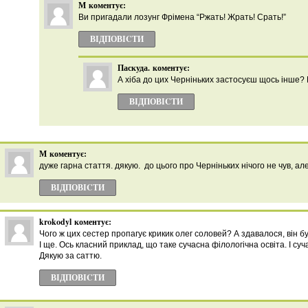
М
коментує:
Ви пригадали лозунг Фрімена “Ржать! Жрать! Срать!”
ВІДПОВІCТИ
Паскуда.
коментує:
А хіба до цих Черніньких застосуєш щось інше? 
ВІДПОВІCТИ
М
коментує:
дуже гарна стаття. дякую. до цього про Черніньких нічого не чув, ал
ВІДПОВІCТИ
krokodyl
коментує:
Чого ж цих сестер пропагує крикик олег соловей? А здавалося, він б
І ще. Ось класний приклад, що таке сучасна філологічна освіта. І суч
Дякую за саттю.
ВІДПОВІCТИ