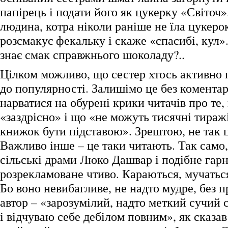
папірець і подати його як цукерку «Світоч»
людина, котра ніколи раніше не їла цукеро
розсмакує фекальку і скаже «спасибі, кул». 
знає смак справжнього шоколаду?..
Цілком можливо, що сестер хтось активно 
до популярності. Залишімо це без коментар
нарватися на обурені крики читачів про те,
«заздрісно» і що «не можуть тисячні тираж
книжок бути підставою». Зрештою, не так 
Важливо інше – це таки читають. Так само,
сільські драми Люко Дашвар і подібне гарн
розрекламоване чтиво. Караються, мучаться
Бо воно невибагливе, не надто мудре, без п
автор – «зарозумілий, надто меткий сучий с
і відчуваю себе дебілом повним», як сказав