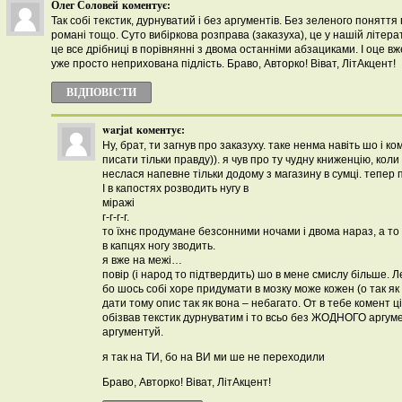
Олег Соловей
коментує:
Так собі текстик, дурнуватий і без аргументів. Без зеленого поняття 
романі тощо. Суто вибіркова розправа (заказуха), це у нашій літерат
це все дрібниці в порівнянні з двома останніми абзациками. І оце вже
уже просто неприхована підлість. Браво, Авторко! Віват, ЛітАкцент!
ВІДПОВІCТИ
warjat
коментує:
Ну, брат, ти загнув про заказуху. таке ненма навіть шо і к
писати тільки правду)). я чув про ту чудну книженцію, коли
неслася напевне тільки додому з магазину в сумці. тепер про
І в капостях розводить нугу в
міражі
г-г-г-г.
то їхнє продумане безсонними ночами і двома нараз, а то 
в капцях ногу зводить.
я вже на межі…
повір (і народ то підтвердить) шо в мене смислу більше. Л
бо шось собі хоре придумати в мозку може кожен (о так як 
дати тому опис так як вона – небагато. От в тебе комент ц
обізвав текстик дурнуватим і то всьо без ЖОДНОГО аргуме
аргументуй.
я так на ТИ, бо на ВИ ми ше не переходили
Браво, Авторко! Віват, ЛітАкцент!