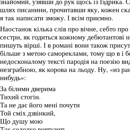
знайомий, узявши до рук щось із Іздрика. 
шлях писанини, прочитавши яку, кожен скаж
я так написати зможу. І всім приємно.
Наостанок кілька слів про вічне, себто про
сестри, як годиться кожному дебютантові на
пишуть вірші. І в романі вони також присут
більше з метою самореклами, тому що в і б
недосконалому тексті пародія на поезію ви
незграбною, як корова на льоду. Ну, «из ра
нибудь»:
За білими дверима
Тихий стогін.
Та не дає його мені почути
Той сміх дзвінкий,
Що душу мою
Так солодко вовтузить