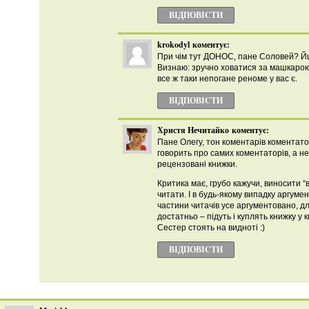
ВІДПОВІCТИ
krokodyl
коментує:
При чім тут ДОНОС, пане Соловей? Йшл
Визнаю: зручно ховатися за машкарою
все ж таки непогане реноме у вас є.
ВІДПОВІCТИ
Христя Нечитайко
коментує:
Пане Олегу, тон коментарів коментато
говорить про самих коментаторів, а не
рецензовані книжки.
Критика має, грубо кажучи, виносити “
читати. І в будь-якому випадку аргумен
частини читачів усе аргументовано, дл
достатньо – підуть і куплять книжку у 
Сестер стоять на видноті :)
ВІДПОВІCТИ