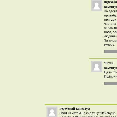
перехож
коментує
За десят
призабу
пригоду 
частина 
запам’ят
нова, ал
людина с
Загалом
гумору.
Читач
коментує
Це ви то
Підіпри
перехожий
коментує:
Реальні читачі не сидять у “Фейсбуці”.