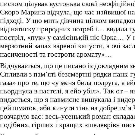
писком цілував вустонька своєї неофіцій
Скоро Марина відчула, що час найвищої н
підході. У цю мить дівчина цілком випадко
від натиску природних потреб і… видала г
постріл, «пук» у самісінькій ніс Орка… У 
мерзотний запах вареної капусти, а очі зас
насиченості та гостроти аромату»…
Відчувається, що це писано із докладним з
Спливли з пам’яті безсмертні рядки панк-г
газа» про те, що «у мєня била подруга, я ей
пьорднула в пастєлі, я ейо убіл». Так от – 
видасться, що я навмисне вишукала і видер
цей шматок, аби кинути тінь на добре ім’я
розчарую вас: весь-усенький роман складає
подібних, гірших і кращих «шедеврів» пис