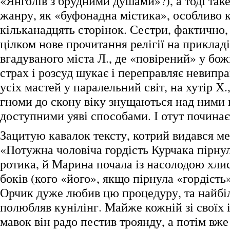
«Янголів з брудними душами»?), а тоді та
жанру, як «буфонадна містика», особливо 
кільканадцять сторінок. Сестри, фактично
цілком нове прочитання релігії на прикладі
вгадуваного міста Л., де «повірений» у божі
страх і розсуд шукає і переправляє невипр
усіх мастей у паралельний світ, на хутір Х.,
гноми до скону віку знущаються над ними 
доступними уяві способами. І отут починає
Зацитую кавалок тексту, котрий видався м
«Потужна чоловіча гордість Курчака пірнул
ротика, й Марина почала із насолодою хлис
боків (кого «його», якщо пірнула «гордість»
Орчик дуже любив цю процедуру, та найбі
полюбляв кунілінг. Майже кожній зі своїх 
мавок він радо пестив троянду, а потім вж