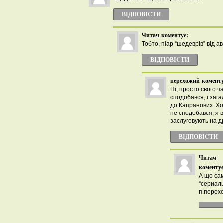
ВІДПОВІCТИ
Читач
коментує:
Тобто, піар “шедеврів” від ав
ВІДПОВІCТИ
перехожий
коменту
Ні, просто свого ч
сподобався, і заг
до Капранових. Хо
не сподобався, я 
заслуговують на д
ВІДПОВІCТИ
Читач
коментує
А що са
“сериаль
п.перех