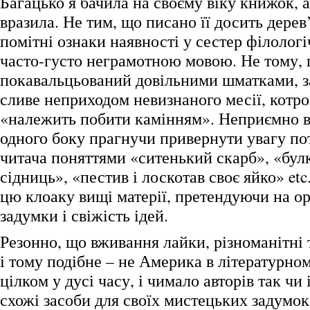
Багацько я бачила на своєму віку книжок, 
вразила. Не тим, що писано її досить дере
помітні ознаки наявності у сестер філологіч
часто-густо неграмотною мовою. Не тому,
покавальцьований довільними шматками, з
сливе неприходом невизнаного месії, котрог
«належить побити камінням». Неприємно в
одного боку прагнучи привернути увагу по
читача поняттями «ситенький скарб», «бул
сідниць», «пестив і лоскотав своє яйко» etc.
цю клоаку вищі матерії, претендуючи на ор
задумки і свіжість ідей.
Резонно, що вживання лайки, різноманітні
і тому подібне – не Америка в літературном
цілком у дусі часу, і чимало авторів так ч
схожі засоби для своїх мистецьких задумо