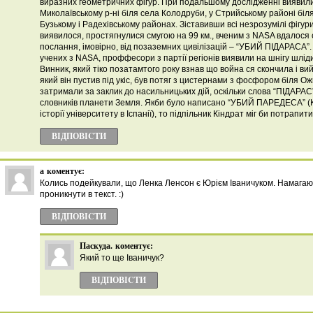
виразних геометричних фігур. При подальшому дослідженні виявили
Миколаївському р-ні біля села Колодруби, у Стрийському районі біл
Бузькому і Радехівському районах. Зіставивши всі незрозумілі фігури,
виявилося, простягнулися смугою на 99 км., вченим з NASA вдалос
послання, імовірно, від позаземних цивілізацій – “УБИЙ ПІДАРАСА”.
учених з NASA, проффесори з партії регіонів виявили на шнігу шлід
Винник, який тіко позатамтого року взнав що война ся скончила і вий
який він пустив під укіс, був потяг з цистернами з фосфором біля О
затримали за заклик до насильницьких дій, оскільки слова “ПІДАРАС
словників планети Земля. Якби було написано “УБИЙ ПАРЕДЕСА” (
історії університету в Іспанії), то підпільник Кіндрат міг би потрапит
ВІДПОВІCТИ
а
коментує:
Колись подейкували, що Ленка Ленсон є Юрієм Іваничуком. Намагаю
проникнути в текст. :)
ВІДПОВІCТИ
Паскуда.
коментує:
Який то ще Іваничук?
ВІДПОВІCТИ