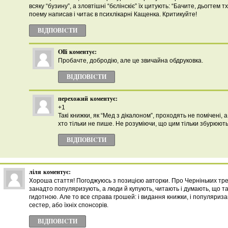
всяку “бузину”, а зловтішні “бєлінскіє” їх цитують: “Бачите, дьогтем 
поему написав і читає в психлікарні Кащенка. Критикуйте!
ВІДПОВІCТИ
Olli
коментує:
Пробачте, добродію, але це звичайна обдруковка.
ВІДПОВІCТИ
перехожий
коментує:
+1
Такі книжки, як “Мед з дікалоном”, проходять не помічені, 
хто тільки не пише. Не розуміючи, що цим тільки збурюють 
ВІДПОВІCТИ
ліля
коментує:
Хороша стаття! Погоджуюсь з позицією авторки. Про Черніньких тре
занадто популяризують, а люди й купують, читають і думають, що та
гидотною. Але то все справа грошей: і видання книжки, і популяриза
сестер, або їхніх спонсорів.
ВІДПОВІCТИ