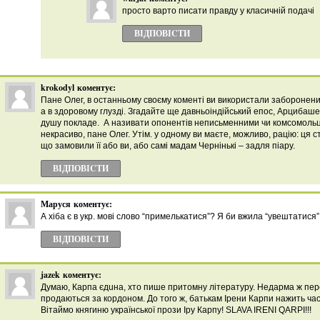
просто варто писати правду у класичній подачі
ВІДПОВІCТИ
krokodyl
коментує:
Пане Олег, в останньому своєму коменті ви використали заборонени
а в здоровому глузді. Згадайте ще давньоіндійський епос, Арцибашева
душу покладе. А називати опонентів неписьменними чи комсомольця
некрасиво, пане Олег. Утім. у одному ви маєте, можливо, рацію: ця с
що замовили її або ви, або самі мадам Чернінькі – задля піару.
ВІДПОВІCТИ
Маруся
коментує:
А хіба є в укр. мові слово “примелькатися”? Я би вжила “увештатися”
ВІДПОВІCТИ
jazek
коментує:
Думаю, Карпа єдuна, хто пише притомну літературу. Недарма ж пере
продаються за кордоном. До того ж, батькам Ірени Карпи нажить ча
Вітаймо княгиню української прози Іру Карпу! SLAVA IRENI QARPI!!!