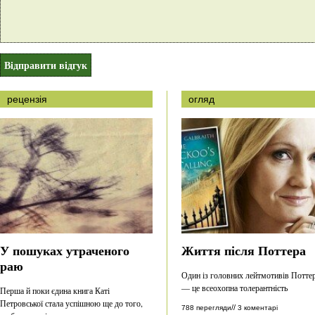
рецензія
огляд
У пошуках утраченого
Життя після Поттера
раю
Один із головних лейтмотивів Потте
— це всеохопна толерантність
Перша й поки єдина книга Каті
Петровської стала успішною ще до того,
//
788 перегляди
3 коментарі