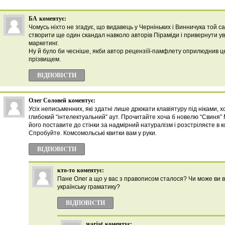
БА
коментує:
Чомусь ніхто не згадує, що видавець у Черніньких і Винничука той сам
створити ще один скандал навколо авторів Піраміди і привернути ува
маркетинг.
Ну й було би чесніше, якби автор рецензіїї-памфлету оприлюднив це
прізвищем.
ВІДПОВІCТИ
Олег Соловей
коментує:
Усіх неписьменних, які здатні лише дрюкати клавіятуру під ніками, х
глибокий “інтелектуальний” аут. Прочитайте хоча б новелю “Свиня” 
його поставите до стінки за надмірний натуралізм і розстріляєте в 
Спробуйте. Комсомольські квитки вам у руки.
ВІДПОВІCТИ
кто-то
коментує:
Пане Олег а що у вас з правописом сталося? Чи може ви в
українську граматику?
ВІДПОВІCТИ
warjat
коментує: