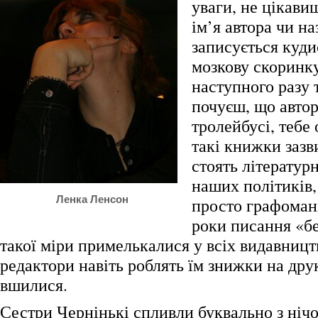
уваги, не цікави
ім’я автора чи на
записується куди
мозкову скоринку
наступного разу 
почуєш, що автор
тролейбусі, тебе 
такі книжки зазв
стоять літератур
наших політиків, 
Ленка Ленсон
просто графомані
роки писання «бе
такої міри примелькалися у всіх видавницт
редактори навіть роблять їм знижки на др
вшилися.
Сестри Чернінькі спливли буквально з нічого