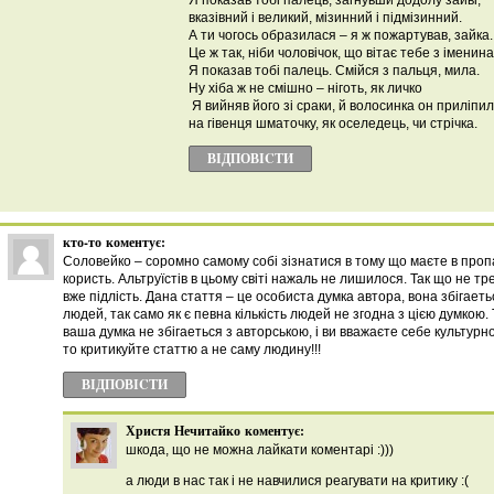
Я показав тобі палець, загнувши додолу зайві,
вказівний і великий, мізинний і підмізинний.
А ти чогось образилася – я ж пожартував, зайка.
Це ж так, ніби чоловічок, що вітає тебе з іменин
Я показав тобі палець. Смійся з пальця, мила.
Ну хіба ж не смішно – ніготь, як личко
Я вийняв його зі сраки, й волосинка он приліпи
на гівенця шматочку, як оселедець, чи стрічка.
ВІДПОВІCТИ
кто-то
коментує:
Соловейко – соромно самому собі зізнатися в тому що маєте в пропаг
користь. Альтруїстів в цьому світі нажаль не лишилося. Так що не тр
вже підлість. Дана стаття – це особиста думка автора, вона збігаеть
людей, так само як є певна кількість людей не згодна з цією думкою
ваша думка не збігаеться з авторською, і ви вважаєте себе культурн
то критикуйте статтю а не саму людину!!!
ВІДПОВІCТИ
Христя Нечитайко
коментує:
шкода, що не можна лайкати коментарі :)))
а люди в нас так і не навчилися реагувати на критику :(