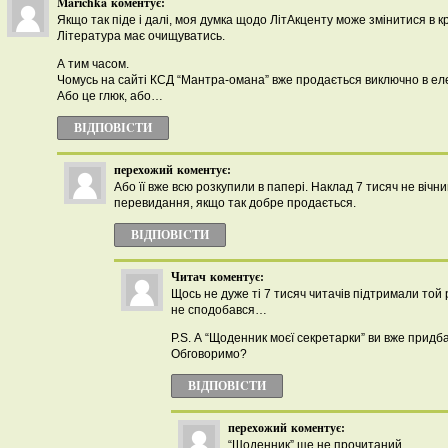
Marichka
коментує:
Якщо так піде і далі, моя думка щодо ЛітАкценту може змінитися в к
Література має очищуватись.
А тим часом.
Чомусь на сайті КСД “Мантра-омана” вже продається виключно в ел
Або це глюк, або…
ВІДПОВІCТИ
перехожий
коментує:
Або її вже всю розкупили в папері. Наклад 7 тисяч не вічн
перевидання, якщо так добре продається.
ВІДПОВІCТИ
Читач
коментує:
Щось не дуже ті 7 тисяч читачів підтримали той
не сподобався…
P.S. А “Щоденник моєї секретарки” ви вже придб
Обговоримо?
ВІДПОВІCТИ
перехожий
коментує:
“Щоденник” ще не прочитаний.