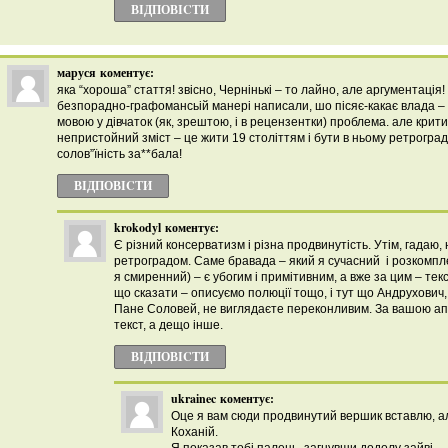
ВІДПОВІCТИ
маруся
коментує:
яка “хороша” стаття! звісно, Чернінькі – то лайно, але аргументація!
безпорадно-графомансьій манері написали, шо пісяє-какає влада – б
мовою у дівчаток (як, зрештою, і в рецензентки) проблема. але крит
непристойний зміст – це жити 19 століттям і бути в ньому ретроградк
солов”їність за**бала!
ВІДПОВІCТИ
krokodyl
коментує:
Є різний консерватизм і різна продвинутість. Утім, гадаю,
ретроградом. Саме бравада – який я сучасний і розкомпл
я смиренний) – є убогим і примітивним, а вже за цим – текс
що сказати – описуємо полюції тощо, і тут що Андрухович,
Пане Соловей, не виглядаєте переконливим. За вашою апо
текст, а дещо інше.
ВІДПОВІCТИ
ukrainec
коментує:
Оце я вам сюди продвинутий вершик вставлю, ал
Коханій.