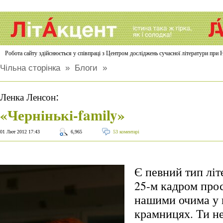
Робота сайту здійснюється у співпраці з Центром досліджень сучасної літератури п
Чільна сторінка
»
Блоги
»
:
Ленка Ленсон
«Чернінькі-family»
01 Лют 2012 17:43
6,965
53 коментарі
Є певний тип літ
25-м кадром про
нашими очима у
крамницях. Ти не