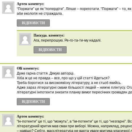
Артем
коментує:
“Поржати” це як “попердіти”. Ліпше – пореготати. “Поржати” – то, як
аби екологія не страждала.
ВІДПОВІCТИ
Паскуда.
коментує:
Ага, перепрошую. Ре-го-та-ти-му надалі.
ВІДПОВІCТИ
Olli
коментує:
Дуже гарна стаття. Дякую авторці.
Хіба ж це не правда – все, про що у цій статті йдеться?
Треба боротися за високоякісну літературу, а не стьоб якийсь.
Адже зараз літературні смаки більшості людей – нижче плінтусу. Ота
літературні інпотенти знизити планку вимог пересічних громадян до
ВІДПОВІCТИ
Артем
коментує:
“Ін-потенти” це ті, що “можуть”, а “ім-потенти” це ті, що “незгарні”. 
літературний критик мав смак при виборі. Можна, наприклад, рецен
– навіщо? Себто, масслітература не варта уваги критика класичної 