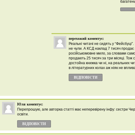
багатен
перехожий
коментує:
Реальні читачі не сидять у “Фейсбуці”.
не чули. А КСД наклад 7 тисяч продає 
російськомовне мило, за словами само
продають 25 тисяч за три місяці. Тож с
достойна книжка чи ні, на реальних чит
в літературних колах аж ніяк не вплив
ВІДПОВІCТИ
Юля
коментує:
Перепрошую, але авторка статті має неперевірену інфу: сестри Черн
освіти.
ВІДПОВІCТИ