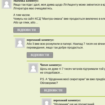
Marichka
коментує:
Якщо так піде і далі, моя думка щодо ЛітАкценту може змінитися в к
Література має очищуватись.
А тим часом.
Чомусь на сайті КСД “Мантра-омана” вже продається виключно в ел
Або це глюк, або…
ВІДПОВІCТИ
перехожий
коментує:
Або її вже всю розкупили в папері. Наклад 7 тисяч не вічн
перевидання, якщо так добре продається.
ВІДПОВІCТИ
Читач
коментує:
Щось не дуже ті 7 тисяч читачів підтримали той
не сподобався…
P.S. А “Щоденник моєї секретарки” ви вже придб
Обговоримо?
ВІДПОВІCТИ
перехожий
коментує:
“Щоденник” ще не прочитаний.