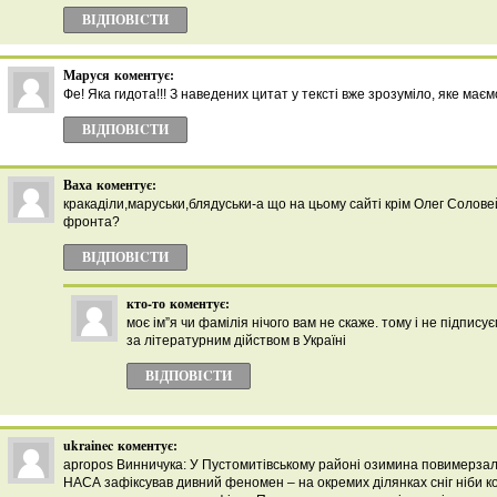
ВІДПОВІCТИ
Маруся
коментує:
Фе! Яка гидота!!! З наведених цитат у тексті вже зрозуміло, яке має
ВІДПОВІCТИ
Ваха
коментує:
кракаділи,маруськи,блядуськи-а що на цьому сайті крім Олег Солове
фронта?
ВІДПОВІCТИ
кто-то
коментує:
моє ім”я чи фамілія нічого вам не скаже. тому і не підпису
за літературним дійством в Україні
ВІДПОВІCТИ
ukrainec
коментує:
apropos Винничука: У Пустомитівському районі озимина повимерзал
НАСА зафіксував дивний феномен – на окремих ділянках сніг ніби к