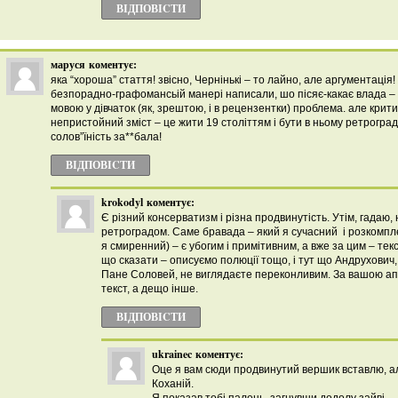
ВІДПОВІCТИ
маруся
коментує:
яка “хороша” стаття! звісно, Чернінькі – то лайно, але аргументація!
безпорадно-графомансьій манері написали, шо пісяє-какає влада – б
мовою у дівчаток (як, зрештою, і в рецензентки) проблема. але крит
непристойний зміст – це жити 19 століттям і бути в ньому ретроградк
солов”їність за**бала!
ВІДПОВІCТИ
krokodyl
коментує:
Є різний консерватизм і різна продвинутість. Утім, гадаю,
ретроградом. Саме бравада – який я сучасний і розкомпл
я смиренний) – є убогим і примітивним, а вже за цим – текс
що сказати – описуємо полюції тощо, і тут що Андрухович,
Пане Соловей, не виглядаєте переконливим. За вашою апо
текст, а дещо інше.
ВІДПОВІCТИ
ukrainec
коментує:
Оце я вам сюди продвинутий вершик вставлю, ал
Коханій.