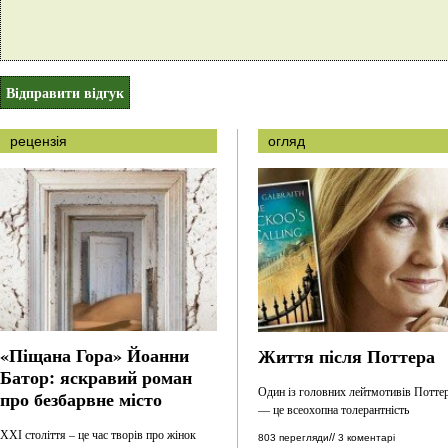
рецензія
огляд
«Піщана Гора» Йоанни
Життя після Поттера
Батор: яскравий роман
Один із головних лейтмотивів Потте
про безбарвне місто
— це всеохопна толерантність
ХХІ століття – це час творів про жінок
//
803 перегляди
3 коментарі