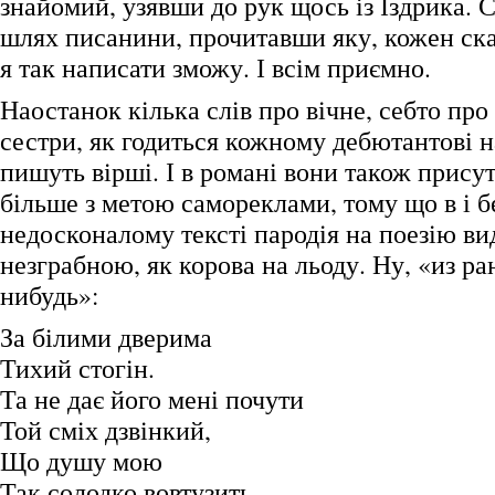
знайомий, узявши до рук щось із Іздрика. 
шлях писанини, прочитавши яку, кожен скаж
я так написати зможу. І всім приємно.
Наостанок кілька слів про вічне, себто про
сестри, як годиться кожному дебютантові на
пишуть вірші. І в романі вони також присут
більше з метою самореклами, тому що в і б
недосконалому тексті пародія на поезію ви
незграбною, як корова на льоду. Ну, «из ра
нибудь»:
За білими дверима
Тихий стогін.
Та не дає його мені почути
Той сміх дзвінкий,
Що душу мою
Так солодко вовтузить