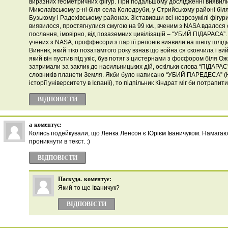
виразних геометричних фігур. При подальшому дослідженні виявили
Миколаївському р-ні біля села Колодруби, у Стрийському районі біл
Бузькому і Радехівському районах. Зіставивши всі незрозумілі фігури,
виявилося, простягнулися смугою на 99 км., вченим з NASA вдалос
послання, імовірно, від позаземних цивілізацій – “УБИЙ ПІДАРАСА”.
учених з NASA, проффесори з партії регіонів виявили на шнігу шлід
Винник, який тіко позатамтого року взнав що война ся скончила і вий
який він пустив під укіс, був потяг з цистернами з фосфором біля О
затримали за заклик до насильницьких дій, оскільки слова “ПІДАРАС
словників планети Земля. Якби було написано “УБИЙ ПАРЕДЕСА” (
історії університету в Іспанії), то підпільник Кіндрат міг би потрапит
ВІДПОВІCТИ
а
коментує:
Колись подейкували, що Ленка Ленсон є Юрієм Іваничуком. Намагаю
проникнути в текст. :)
ВІДПОВІCТИ
Паскуда.
коментує:
Який то ще Іваничук?
ВІДПОВІCТИ