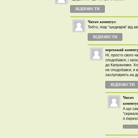
ВІДПОВІCТИ
Читач
коментує:
Тобто, піар “шедеврів” від ав
ВІДПОВІCТИ
перехожий
коменту
Ні, просто свого ч
сподобався, і заг
до Капранових. Хо
не сподобався, я 
заслуговують на д
ВІДПОВІCТИ
Читач
коментує
А що са
“сериаль
п.перех