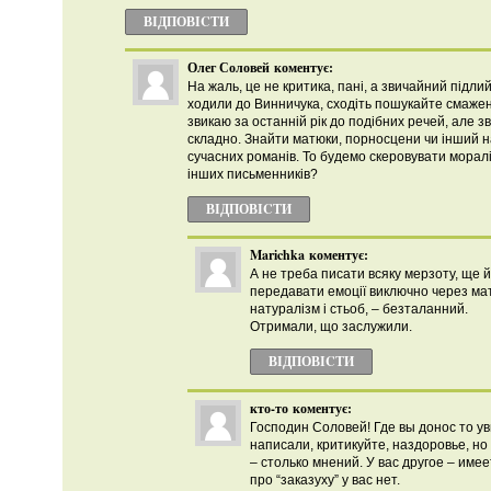
ВІДПОВІCТИ
Олег Соловей
коментує:
На жаль, це не критика, пані, а звичайний підлий
ходили до Винничука, сходіть пошукайте смажен
звикаю за останній рік до подібних речей, але з
складно. Знайти матюки, порносцени чи інший н
сучасних романів. То будемо скеровувати моралі
інших письменників?
ВІДПОВІCТИ
Marichka
коментує:
А не треба писати всяку мерзоту, ще й
передавати емоції виключно через ма
натуралізм і стьоб, – безталанний.
Отримали, що заслужили.
ВІДПОВІCТИ
кто-то
коментує:
Господин Соловей! Где вы донос то у
написали, критикуйте, наздоровье, но
– столько мнений. У вас другое – имее
про “заказуху” у вас нет.