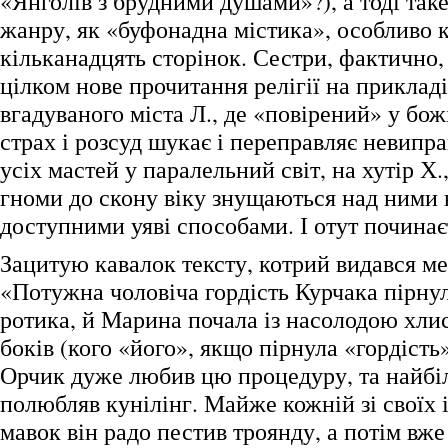
«Янголів з брудними душами»?), а тоді та
жанру, як «буфонадна містика», особливо 
кільканадцять сторінок. Сестри, фактично
цілком нове прочитання релігії на прикладі
вгадуваного міста Л., де «повірений» у божі
страх і розсуд шукає і переправляє невипр
усіх мастей у паралельний світ, на хутір Х.,
гноми до скону віку знущаються над ними 
доступними уяві способами. І отут починає
Зацитую кавалок тексту, котрий видався м
«Потужна чоловіча гордість Курчака пірнул
ротика, й Марина почала із насолодою хлис
боків (кого «його», якщо пірнула «гордість»
Орчик дуже любив цю процедуру, та найбі
полюбляв кунілінг. Майже кожній зі своїх 
мавок він радо пестив троянду, а потім вж