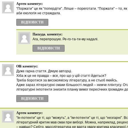
Артем
коментує:
“Поржати” це як “попердіти”. Ліпше – пореготати. “Поржати” – то, як
аби екологія не страждала.
ВІДПОВІCТИ
Паскуда.
коментує:
Ага, перепрошую. Ре-го-та-ти-му надалі.
ВІДПОВІCТИ
Olli
коментує:
Дуже гарна стаття. Дякую авторці.
Хіба ж це не правда – все, про що у цій статті йдеться?
Треба боротися за високоякісну літературу, а не стьоб якийсь.
Адже зараз літературні смаки більшості людей – нижче плінтусу. Ота
літературні інпотенти знизити планку вимог пересічних громадян до
ВІДПОВІCТИ
Артем
коментує:
“Ін-потенти” це ті, що “можуть”, а “ім-потенти” це ті, що “незгарні”. 
літературний критик мав смак при виборі. Можна, наприклад, рецен
– навіщо? Себто, масслітература не варта уваги критика класичної 