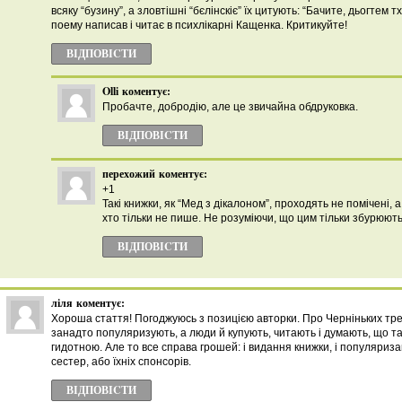
всяку “бузину”, а зловтішні “бєлінскіє” їх цитують: “Бачите, дьогтем 
поему написав і читає в психлікарні Кащенка. Критикуйте!
ВІДПОВІCТИ
Olli
коментує:
Пробачте, добродію, але це звичайна обдруковка.
ВІДПОВІCТИ
перехожий
коментує:
+1
Такі книжки, як “Мед з дікалоном”, проходять не помічені, 
хто тільки не пише. Не розуміючи, що цим тільки збурюють 
ВІДПОВІCТИ
ліля
коментує:
Хороша стаття! Погоджуюсь з позицією авторки. Про Черніньких тре
занадто популяризують, а люди й купують, читають і думають, що та
гидотною. Але то все справа грошей: і видання книжки, і популяриза
сестер, або їхніх спонсорів.
ВІДПОВІCТИ