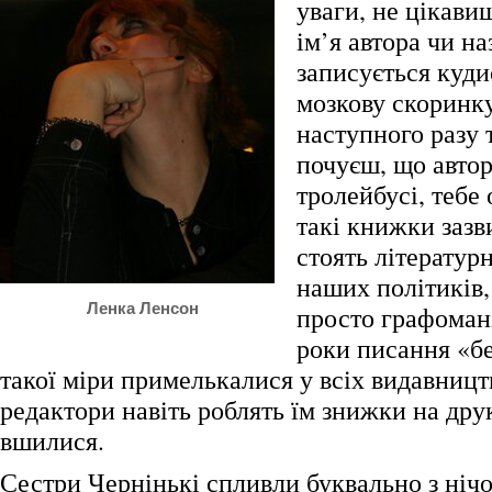
уваги, не цікави
ім’я автора чи на
записується куди
мозкову скоринку
наступного разу 
почуєш, що автор
тролейбусі, тебе 
такі книжки зазв
стоять літератур
наших політиків, 
Ленка Ленсон
просто графомані
роки писання «бе
такої міри примелькалися у всіх видавницт
редактори навіть роблять їм знижки на др
вшилися.
Сестри Чернінькі спливли буквально з нічого