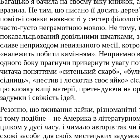
Багацько я бачила на своєму віку книжок, 
вразила. Не тим, що писано її досить дере
помітні ознаки наявності у сестер філологіч
часто-густо неграмотною мовою. Не тому,
покавальцьований довільними шматками, з
сливе неприходом невизнаного месії, котрог
«належить побити камінням». Неприємно в
одного боку прагнучи привернути увагу по
читача поняттями «ситенький скарб», «бул
сідниць», «пестив і лоскотав своє яйко» etc.
цю клоаку вищі матерії, претендуючи на ор
задумки і свіжість ідей.
Резонно, що вживання лайки, різноманітні
і тому подібне – не Америка в літературном
цілком у дусі часу, і чимало авторів так ч
схожі засоби для своїх мистецьких задумо