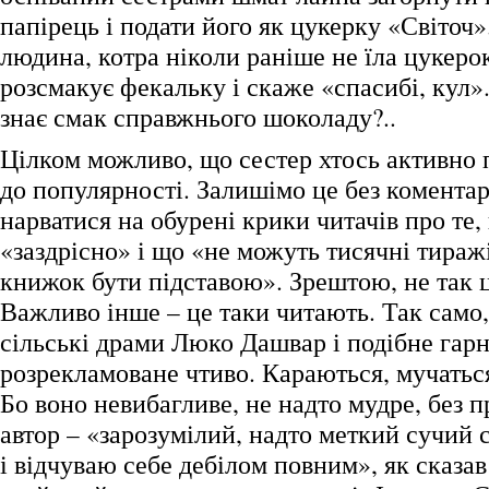
папірець і подати його як цукерку «Світоч»
людина, котра ніколи раніше не їла цукеро
розсмакує фекальку і скаже «спасибі, кул». 
знає смак справжнього шоколаду?..
Цілком можливо, що сестер хтось активно 
до популярності. Залишімо це без коментар
нарватися на обурені крики читачів про те,
«заздрісно» і що «не можуть тисячні тираж
книжок бути підставою». Зрештою, не так 
Важливо інше – це таки читають. Так само,
сільські драми Люко Дашвар і подібне гарн
розрекламоване чтиво. Караються, мучаться
Бо воно невибагливе, не надто мудре, без п
автор – «зарозумілий, надто меткий сучий с
і відчуваю себе дебілом повним», як сказав