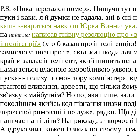
P.S. «Пока верстался номер». Пишучи тут п
пуки і каки, я й думки не гадала, ані в сні 
каша завариться навколо Юрка Винничука
на
написав гнівну резолюцію про «
unian.net
інтелігенції»
(хто б казав про інтелігенцію!
замислювалися про те, скільки шкоди для 
країни завдає інтелігент, який шипить нена
намагається власною хворобливою уявою, 
пусканні слизу по монітору комп`ютера, в
грантові вливання, довести, що тільки йом
зв`язку з майбутнім? Homo, яка пише, зал
поколінням якийсь код пізнання низки подій,
через свої римовані і не дуже, рядки. Що д
наш час наші діти? Наприклад, з творчості
Андруховича, кожен із яких по-своєму нама