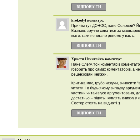
ВІДПОВІCТИ
krokodyl
коментує:
При чім тут ДОНОС, пане Соловей? Йшл
Визнаю: зручно ховатися за машкарою
все ж таки непогане реноме у вас є.
ВІДПОВІCТИ
Христя Нечитайко
коментує:
Пане Олегу, тон коментарів коментато
говорить про самих коментаторів, а не
рецензовані книжки.
Критика має, грубо кажучи, виносити “
читати. І в будь-якому випадку аргумен
частини читачів усе аргументовано, дл
достатньо – підуть і куплять книжку у 
Сестер стоять на видноті :)
ВІДПОВІCТИ