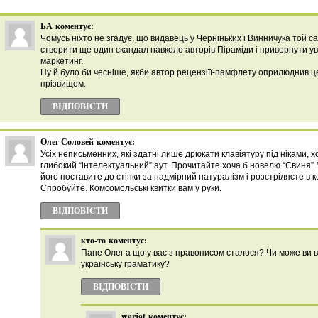
БА
коментує:
Чомусь ніхто не згадує, що видавець у Черніньких і Винничука той сам
створити ще один скандал навколо авторів Піраміди і привернути ува
маркетинг.
Ну й було би чесніше, якби автор рецензіїї-памфлету оприлюднив це
прізвищем.
ВІДПОВІCТИ
Олег Соловей
коментує:
Усіх неписьменних, які здатні лише дрюкати клавіятуру під ніками, х
глибокий “інтелектуальний” аут. Прочитайте хоча б новелю “Свиня” 
його поставите до стінки за надмірний натуралізм і розстріляєте в 
Спробуйте. Комсомольські квитки вам у руки.
ВІДПОВІCТИ
кто-то
коментує:
Пане Олег а що у вас з правописом сталося? Чи може ви в
українську граматику?
ВІДПОВІCТИ
warjat
коментує: