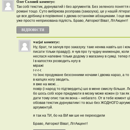
Олег Соловей
коментує:
Так собі текстик, дурнуватий і без аргументів. Без зеленого поняття 
романі тощо. Суто вибіркова розправа (заказуха), це у нашій літерат
це все дрібниці в порівнянні з двома останніми абзациками. І оце вже
уже просто неприхована підлість. Браво, Авторко! Віват, ЛітАкцент!
ВІДПОВІCТИ
warjat
коментує:
Ну, брат, ти загнув про заказуху. таке ненма навіть шо і к
писати тільки правду)). я чув про ту чудну книженцію, коли
неслася напевне тільки додому з магазину в сумці. тепер про
І в капостях розводить нугу в
міражі
г-г-г-г.
то їхнє продумане безсонними ночами і двома нараз, а то 
в капцях ногу зводить.
я вже на межі…
повір (і народ то підтвердить) шо в мене смислу більше. Л
бо шось собі хоре придумати в мозку може кожен (о так як 
дати тому опис так як вона – небагато. От в тебе комент ц
обізвав текстик дурнуватим і то всьо без ЖОДНОГО аргуме
аргументуй.
я так на ТИ, бо на ВИ ми ше не переходили
Браво, Авторко! Віват, ЛітАкцент!