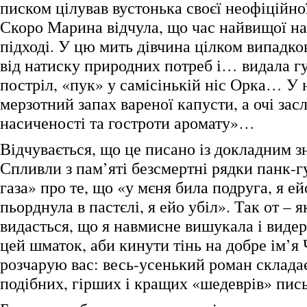
писком цілував вустонька своєї неофіцій
Скоро Марина відчула, що час найвищої н
підході. У цю мить дівчина цілком випадко
від натиску природних потреб і… видала г
постріл, «пук» у самісінькій ніс Орка… У 
мерзотний запах вареної капусти, а очі зас
насиченості та гостроти аромату»…
Відчувається, що це писано із докладним з
Спливли з пам’яті безсмертні рядки панк-г
газа» про те, що «у мєня била подруга, я ей
пьорднула в пастєлі, я ейо убіл». Так от – 
видасться, що я навмисне вишукала і видер
цей шматок, аби кинути тінь на добре ім’я
розчарую вас: весь-усенький роман складає
подібних, гірших і кращих «шедеврів» пис