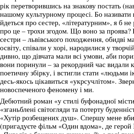
рік перетворившись на знакову постать (нав
нашому культурному процесі. Бо називати 
йдеться про сестер, «літературним», я б не
про це – трохи згодом. Що воно за проява?
сестри – львівського походження, обидві м
освіту, співали у хорі, народилися у творчій
дивно, що дівчата мали всі умови, аби пори
вони поринули – за рекордний час видали 
поетичну збірку, і встигли стати «людьми ік
десь-якось цікавиться «укрсучлітом». Звер
новоспеченого феномену і ми.
Дебютний роман «у стилі буфонадної міст
«зганьблені світогляди та потерту буденніс
«Хутір розбещених душ». Спершу мене вби
(пригадуєте фільм «Один вдома», де герой