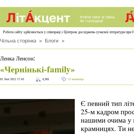
Робота сайту здійснюється у співпраці з Центром досліджень сучасної літератури п
Чільна сторінка
»
Блоги
»
:
Ленка Ленсон
«Чернінькі-family»
01 Лют 2012 17:43
6,981
53 коментарі
Є певний тип літ
25-м кадром про
нашими очима у
крамницях. Ти не