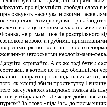
«влаштовувати засідки», а то й прямо «вби
міркують про відсутність свободи слова в кр
продовжують насичувати своїми пасквілям
не зміцнілих. Розмірковуючи про «бандитсь
кажуть вони це не язиком українських гені
Франка, не римами поетів розстріляного ві
езоповою мовою, а грубими, примітивним
зворотами, рясно посипані цвіллю ненорма
жовчними авторськими неологізмами-фека
Даруйте, стривайте. А як же тоді бути з сес
сестрами, в котрих не те що обсцинізми чер
наліво і направо пропаганда насильства, в
того, як хлопці збили проститутку і викинул
того, як сутенерка вишукано товкла дівчин
стіни у вбиральні?.. Де ж цей добкінівськи
пуризм? За слово «піда*ас» до письменникі