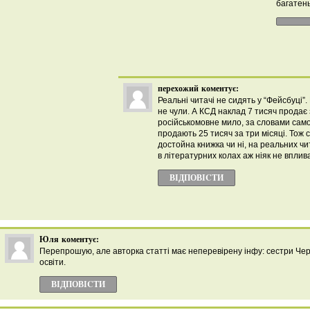
багатен
перехожий
коментує:
Реальні читачі не сидять у “Фейсбуці”.
не чули. А КСД наклад 7 тисяч продає 
російськомовне мило, за словами само
продають 25 тисяч за три місяці. Тож с
достойна книжка чи ні, на реальних чит
в літературних колах аж ніяк не вплив
ВІДПОВІCТИ
Юля
коментує:
Перепрошую, але авторка статті має неперевірену інфу: сестри Черн
освіти.
ВІДПОВІCТИ