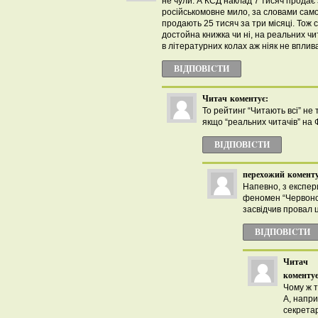
не чули. А КСД наклад 7 тисяч продає 
російськомовне мило, за словами само
продають 25 тисяч за три місяці. Тож с
достойна книжка чи ні, на реальних чит
в літературних колах аж ніяк не вплив
ВІДПОВІCТИ
Читач
коментує:
То рейтинг “Читають всі” не
якщо “реальних читачів” на 
ВІДПОВІCТИ
перехожий
коменту
Напевно, з експе
феномен “Червоно
засвідчив провал 
ВІДПОВІCТИ
Читач
коментує
Чому ж т
А, напри
секрета