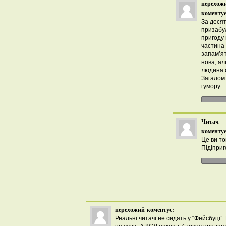
перехож
коментує
За десят
призабу
пригоду 
частина 
запам’ят
нова, ал
людина с
Загалом
гумору.
Читач
коментує
Це ви то
Підіпри
перехожий
коментує:
Реальні читачі не сидять у “Фейсбуці”.