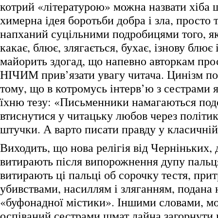
котрий «літературою» можна назвати хіба щ
химерна ідея боротьби добра і зла, просто т
напханий суцільними подробицями того, як 
какає, блює, злягається, бухає, ізнову блює і
майорить здогад, що напевно авторкам про
НІЧИМ прив’язати увагу читача. Цинізм по
тому, що в котромусь інтерв’ю з сестрами 
їхню тезу: «Письменники намагаються подо
втиснутися у читацьку любов через політик
штучки. А варто писати правду у класичній
Виходить, що нова релігія від Черніньких,
витирають після випорожнення дупу пальця
витирають ці пальці об сорочку тестя, при
убивствами, насиллям і зляганням, подана 
«буфонадної містики». Іншими словами, м
оспіваний сестрами шмат лайна загорнути 