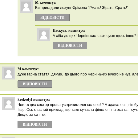
М
коментує:
Ви пригадали лозунг Фрімена “Ржать! Жрать! Срать!”
ВІДПОВІCТИ
Паскуда.
коментує:
А хіба до цих Черніньких застосуєш щось інше? 
ВІДПОВІCТИ
М
коментує:
дуже гарна стаття. дякую. до цього про Черніньких нічого не чув, ал
ВІДПОВІCТИ
krokodyl
коментує:
Чого ж цих сестер пропагує крикик олег соловей? А здавалося, він б
І ще. Ось класний приклад, що таке сучасна філологічна освіта. І суч
Дякую за саттю.
ВІДПОВІCТИ