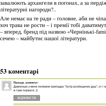
завалюють архангели в погонах, а за перді
літературні нагороди?..
Але немає на те ради – головне, аби не чіп
хоч трава не рости – і премії тобі даватимут
– вперед, бренд під назвою «Чернінькі-fami
сечею – майбутнє нашої літератури.
53 коментарі
Паскуда.
коментує:
Давненько у мене пилюкою припадає “Хутір розбещених душ”, от і ч
ж таки поржати. ))
ВІДПОВІCТИ