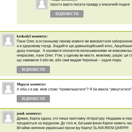
просто варто писати правду у класичній подачі
ВІДПОВІCТИ
krokodyl
коментує:
Пане Олег, в останньому своєму коменті ви використали заборонени
а в здоровому глузді. Згадайте ще давньоіндійський епос, Арцибашева
душу покладе. А називати опонентів неписьменними чи комсомольця
некрасиво, пане Олег. Утім. у одному ви маєте, можливо, рацію: ця с
що замовили її або ви, або самі мадам Чернінькі – задля піару.
ВІДПОВІCТИ
Маруся
коментує:
А хіба є в укр. мові слово “примелькатися”? Я би вжила “увештатися”
ВІДПОВІCТИ
jazek
коментує:
Думаю, Карпа єдuна, хто пише притомну літературу. Недарма ж пере
продаються за кордоном. До того ж, батькам Ірени Карпи нажить ча
Вітаймо княгиню української прози Іру Карпу! SLAVA IRENI QARPI!!!