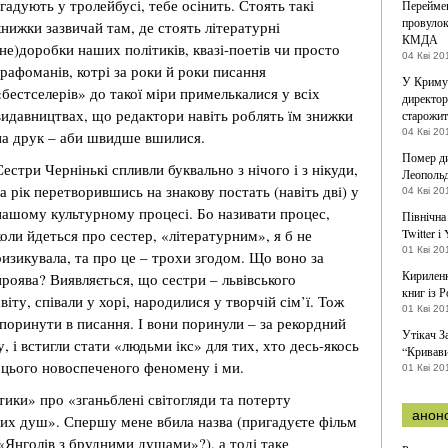
згадують у тролейбусі, тебе осінить. Стоять такі
Переймен
провулок
книжки зазвичай там, де стоять літературні
КМДА
(не)доробки наших політиків, квазі-поетів чи просто
04 Кві 20
графоманів, котрі за роки й роки писання
У Криму 
«бестселерів» до такої міри примелькалися у всіх
директор
видавництвах, що редактори навіть роблять їм знижки
старожит
04 Кві 20
на друк – аби швидше вшилися.
Помер ди
Сестри Чернінькі спливли буквально з нічого і з нікуди,
Леополь
за рік перетворившись на знакову постать (навіть дві) у
04 Кві 20
нашому культурному процесі. Бо називати процес,
Північна
коли йдеться про сестер, «літературним», я б не
Twitter і
01 Кві 20
ризикувала, та про це – трохи згодом. Що воно за
Кириленк
проява? Виявляється, що сестри – львівського
книг із Р
іту, співали у хорі, народилися у творчій сім’ї. Тож
01 Кві 20
 поринути в писання. І вони поринули – за рекордний
Утікач З
, і встигли стати «людьми ікс» для тих, хто десь-якось
“Кривави
 цього новоспеченого феномену і ми.
01 Кві 20
ики» про «зганьблені світогляди та потерту
анон
них душ». Спершу мене вбила назва (пригадуєте фільм
«Янголів з брудними душами»?), а тоді таке