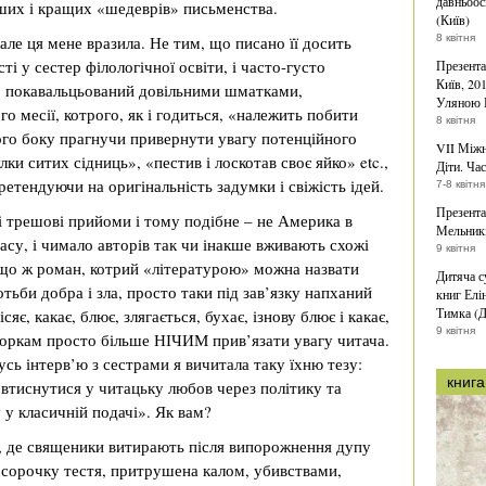
давньоос
ірших і кращих «шедеврів» письменства.
(Київ)
 але ця мене вразила. Не тим, що писано її досить
8 квітня
і у сестер філологічної освіти, і часто-густо
Презента
Київ, 20
 покавальцьований довільними шматками,
Уляною 
о месії, котрого, як і годиться, «належить побити
8 квітня
ого боку прагнучи привернути увагу потенційного
VII Міжн
ки ситих сідниць», «пестив і лоскотав своє яйко» etc.,
Діти. Час
ретендуючи на оригінальність задумки і свіжість ідей.
7-8 квітня
Презента
і трешові прийоми і тому подібне – не Америка в
Мельникі
часу, і чимало авторів так чи інакше вживають схожі
9 квітня
кщо ж роман, котрий «літературою» можна назвати
Дитяча с
тьби добра і зла, просто таки під зав’язку напханий
книг Елі
Тимка (Д
є, какає, блює, злягається, бухає, ізнову блює і какає,
9 квітня
торкам просто більше НІЧИМ прив’язати увагу читача.
сь інтерв’ю з сестрами я вичитала таку їхню тезу:
книга
втиснутися у читацьку любов через політику та
 у класичній подачі». Як вам?
х, де священики витирають після випорожнення дупу
б сорочку тестя, притрушена калом, убивствами,