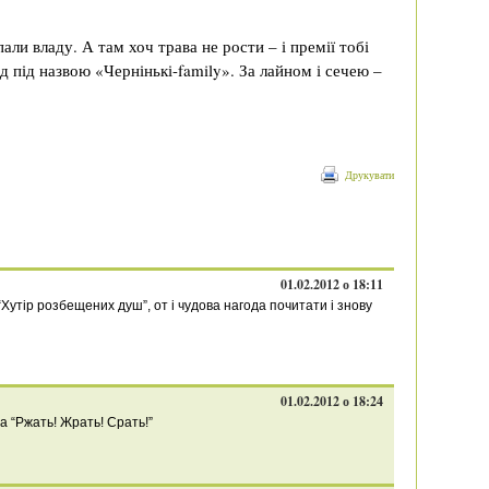
пали владу. А там хоч трава не рости – і премії тобі
д під назвою «Чернінькі-family». За лайном і сечею –
Друкувати
01.02.2012 о 18:11
утір розбещених душ”, от і чудова нагода почитати і знову
01.02.2012 о 18:24
а “Ржать! Жрать! Срать!”