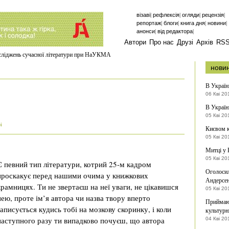
|
|
|
|
візаві
рефлексія
огляди
рецензія
|
|
|
|
репортаж
блоги
книга дня
новини
|
|
анонси
від редактора
Автори
Про нас
Друзі
Архів
RS
осліджень сучасної літератури при НаУКМА
нови
В Україн
06 Кві 20
В Україн
05 Кві 20
і
Києвом 
05 Кві 20
Митці у 
05 Кві 20
Є певний тип літератури, котрий 25-м кадром
Оголосил
проскакує перед нашими очима у книжкових
Андерсе
крамницях. Ти не звертаєш на неї уваги, не цікавишся
05 Кві 20
нею, проте ім’я автора чи назва твору вперто
Приймают
записується кудись тобі на мозкову скоринку, і коли
культурн
наступного разу ти випадково почуєш, що автора
04 Кві 20