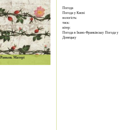
Погода
Погода у
Києві
вологість:
тиск:
вітер:
Погода в Івано-Франківську
Погода у
Донецьку
Ранков. Матері