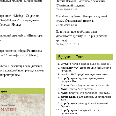
манської хроніки “Історія Наїми”
Оксана Левкова. Запізніла Алексієвич
(Український тиждень)
05 Кві 2016 13:11
ція книги “Майдан. Свідчення.
Михайло Якубович. Говорити від імені
13—2014 роки” з упорядником
ісламу (Український тиждень)
Головач (Луцьк)
04 Кві 2016 13:11
До питання про здобутки і вади
ародний симпозіум «Література.
українського дитліту: 2015 рік (Рейтинг
».
критика)
09 Бер 2016 16:18
ція поетичної збірки Ростислава
ва “Апокрифи степу” (Львів)
Відгуки
|
Теги
Віталій
: Коли в Україні буде рік Україн...
убота. Презентація серії дитячих
Книнарня "Є"
: Доброго дня! Ви можете
ни Заржицької про пригоди китеня
придбат...
ніпропетровськ)
Ivanka
: Як її придбати, ніде вже нема ...
Ігор Гургула
: Чудова, принципова,
порядна Лю...
Елена
: Все в Корею можно не ехать))...
Луна
: Частку "не" забула )...
 дня
Луна
: Для тих, хто полюбляє чужі одр...
Уляна Баран
: Для авторів, ілюстраторів
та в...
Ігор Гургула
: Молодці станіславчики!
Організ...
Ігор Гургула
: Насправді, те, що
пропонували ...