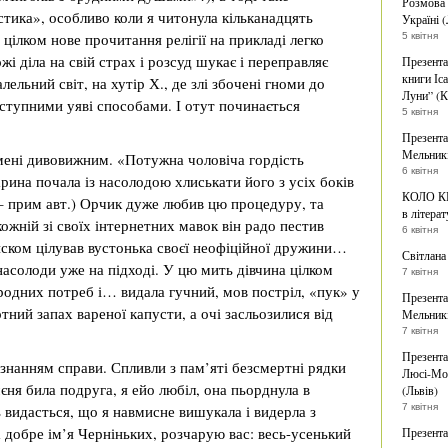
Розмова 
тика», особливо коли я читонула кільканадцять
Україні (
цілком нове прочитання релігії на прикладі легко
5 квітня
жі діла на свій страх і розсуд шукає і переправляє
Презента
книги Іс
ельний світ, на хутір Х., де злі збочені гноми до
Луни” (К
ступними уяві способами. І отут починається
5 квітня
Презента
Мельникі
мені дивовижним. «Потужна чоловіча гордість
6 квітня
рина почала із насолодою хлиськати його з усіх боків
КОЛО КН
 – прим авт.) Орчик дуже любив цю процедуру, та
в літерат
ожній зі своїх інтернетних мавок він радо пестив
6 квітня
иском цілував вустонька своєї неофіційної дружини…
Світлана
асолоди уже на підході. У цю мить дівчина цілком
7 квітня
родних потреб і… видала гучний, мов постріл, «пук» у
Презента
тний запах вареної капусти, а очі засльозилися від
Мельникі
7 квітня
Презента
 знанням справи. Спливли з пам’яті безсмертні рядки
Люсі-Мод
єня била подруга, я ейо любіл, она пьорднула в
(Львів)
ь видасться, що я навмисне вишукала і видерла з
7 квітня
 добре ім’я Черніньких, розчарую вас: весь-усенький
Презента