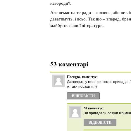
нагороди?..
Але немає на те ради – головне, аби не чі
даватимуть, і всьо. Так що – вперед, брен
майбутнє нашої літератури.
53 коментарі
Паскуда.
коментує:
Давненько у мене пилюкою припадає “Х
ж таки поржати. ))
ВІДПОВІCТИ
М
коментує:
Ви пригадали лозунг Фрімен
ВІДПОВІCТИ