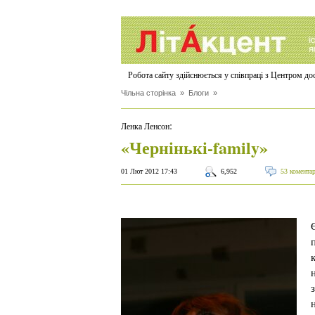
Робота сайту здійснюється у співпраці з Центром д
Чільна сторінка
»
Блоги
»
:
Ленка Ленсон
«Чернінькі-family»
01 Лют 2012 17:43
6,952
53 коментар