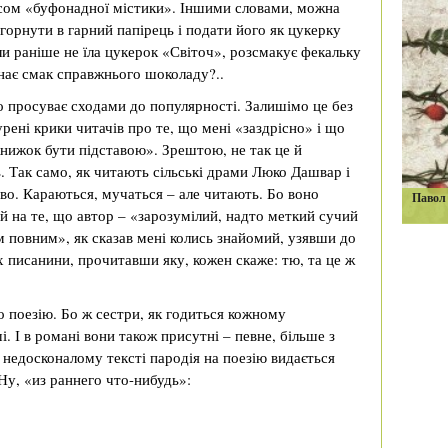
оусом «буфонадної містики». Іншими словами, можна
горнути в гарний папірець і подати його як цукерку
ли раніше не їла цукерок «Світоч», розсмакує фекальку
 знає смак справжнього шоколаду?..
 просуває сходами до популярності. Залишімо це без
рені крики читачів про те, що мені «заздрісно» і що
нижок бути підставою». Зрештою, не так це й
. Так само, як читають сільські драми Люко Дашвар і
иво. Караються, мучаться – але читають. Бо воно
Павол 
ій на те, що автор – «зарозумілий, надто меткий сучий
ом повним», як сказав мені колись знайомий, узявши до
х писанини, прочитавши яку, кожен скаже: тю, та це ж
ро поезію. Бо ж сестри, як годиться кожному
. І в романі вони також присутні – певне, більше з
 недосконалому тексті пародія на поезію видається
Ну, «из раннего что-нибудь»: