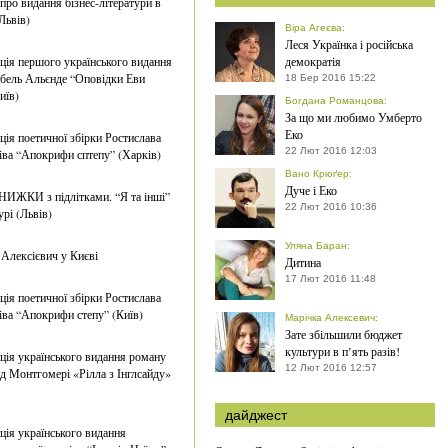
про видання бізнес-літератури в
Львів)
Віра Агеєва
:
Леся Українка і російська
ція першого українського видання
демократія
абель Альєнде “Оповідки Еви
18 Бер 2016 15:22
иїв)
Богдана Романцова
:
За що ми любимо Умберто
Еко
ція поетичної збірки Ростислава
22 Лют 2016 12:03
ва “Апокрифи сптепу” (Харків)
Вано Крюґер
:
Дуче і Еко
ИЖКИ з підлітками. “Я та інші”
22 Лют 2016 10:36
урі (Львів)
Уляна Баран
:
 Алексієвич у Києві
Дитина
17 Лют 2016 11:48
ція поетичної збірки Ростислава
ва “Апокрифи степу” (Київ)
Марічка Алексевич
:
Зате збільшили бюджет
культури в п’ять разів!
ція українського видання роману
12 Лют 2016 12:57
 Монтгомері «Рілла з Інглсайду»
дайджест
ція українського видання