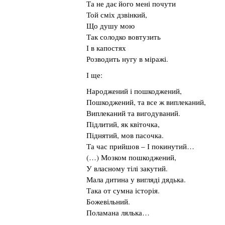
Та не дає його мені почути
Той сміх дзвінкий,
Що душу мою
Так солодко вовтузить
І в капостях
Розводить нугу в міражі.
І ще:
Народжений і пошкоджений,
Пошкоджений, та все ж виплеканий,
Виплеканий та вигодуваний.
Підлитий, як квіточка,
Піднятий, мов пасочка.
Та час прийшов – І покинутий…
(…) Мозком пошкоджений,
У власному тілі закутий.
Мала дитина у вигляді дядька.
Така от сумна історія.
Божевільний.
Поламана лялька…