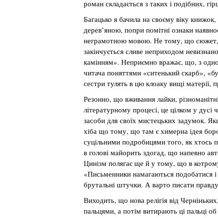
роман складається з таких і подібних, г
Багацько я бачила на своєму віку книжок,
дерев’яною, попри помітні ознаки наявност
неграмотною мовою. Не тому, що сюжет,
закінчується сливе неприходом невизнаног
камінням». Неприємно вражає, що, з одн
читача поняттями «ситенький скарб», «бул
сестри тулять в цю клоаку вищі матерії, п
Резонно, що вживання лайки, різноманітн
літературному процесі, це цілком у дусі 
засоби для своїх мистецьких задумок. Я
хіба що тому, що там є химерна ідея боро
суцільними подробицями того, як хтось піся
в голові майорить здогад, що напевно ав
Цинізм полягає ще й у тому, що в котрому
«Письменники намагаються подобатися і 
брутальні штучки. А варто писати правду
Виходить, що нова релігія від Черніньки
пальцями, а потім витирають ці пальці о