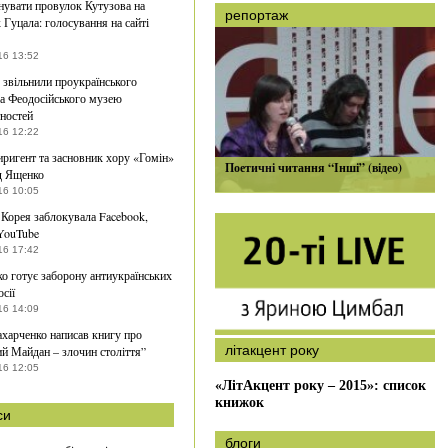
увати провулок Кутузова на
репортаж
 Гуцала: голосування на сайті
16 13:52
звільнили проукраїнського
а Феодосійського музею
ностей
16 12:22
ригент та засновник хору «Гомін»
Поетичні читання “Інші” (відео)
д Ященко
16 10:05
 Корея заблокувала Facebook,
 YouTube
16 17:42
о готує заборону антиукраїнських
осії
16 14:09
ахарченко написав книгу про
літакцент року
й Майдан – злочин століття”
16 12:05
«ЛітАкцент року – 2015»: список
книжок
си
блоги