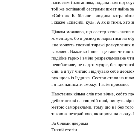
насиллям і зляганням, подана нам під с
той же оспіваний сестрами шмат лайна за
«Світоч». Ба більше – людина, котра ніко
і скаже «спасибі, кул». А як із тими, хто
Цілком можливо, що сестер хтось активно
коментаря, бо я ризикую нарватися на обу
«не можуть тисячні тиражі розкуплених к
важливо. Важливо інше – це таки читають
подібне гарно і вміло розрекламоване чт
невибагливе, не надто мудре, без претенз
син, а я тут читаю і відчуваю себе дебіл
рук щось із Іздрика. Сестри стали на шля
і я так написати зможу. І всім приємно.
Наостанок кілька слів про вічне, себто п
дебютантові на творчій ниві, пишуть вірші
метою самореклами, тому що в і без того
такою ж незграбною, як корова на льоду. 
За білими дверима
Тихий стогін.