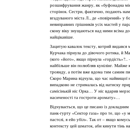
розшифрування жанру, як «буфонадна міс
сторінок. Сестри, фактично, подають нам 
вгадуваного міста Л., де «повірений» у бо
невиправних грішників усіх мастей у парал
скону віку знущаються над ними всіма до
найцікавіше.
Зацитую кавалок тексту, котрий видався 
Курчака пірнула до дівочого ротика, й Ма
(кого «його», якщо пірнула «гордість»?..
найбільше він полюбляв кунілінг. Майже к
троянду, а потім вже вдома тим самим п
Скоро Марина відчула, що час найвищої н
випадково не стрималась від натиску при
самісінькій ніс Орка… У ніс вдарив мерзо
насиченості та гостроти аромату»…
Відчувається, що це писано із докладним
панк-гурту «Сектор газа» про те, що «у м
пастєлі, я ейо убіл». Так от – якщо комус
контексту цей шматок, аби кинути тінь на