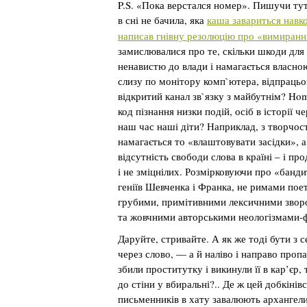
P.S. «Пока верстался номер». Пишучи тут 
в сні не бачила, яка
каша завариться нав
написав гнівну резолюцію про «вимирання
замислювалися про те, скільки шкоди для 
ненавистю до влади і намагається власн
слизу по монітору комп`ютера, відпрацьо
відкритий канал зв`язку з майбутнім? Ho
код пізнання низки подій, осіб в історії 
наш час наші діти? Наприклад, з творчос
намагається то «влаштовувати засідки», 
відсутність свободи слова в країні – і 
і не зміцнілих. Розмірковуючи про «банди
геніїв Шевченка і Франка, не римами пое
грубими, примітивними лексичними зворо
та жовчними авторськими неологізмами-
Даруйте, стривайте. А як же тоді бути з 
через слово, — а й наліво і направо проп
збили проститутку і викинули її в кар’єр
до стіни у вбиральні?.. Де ж цей добкіні
письменників в хату завалюють архангели 