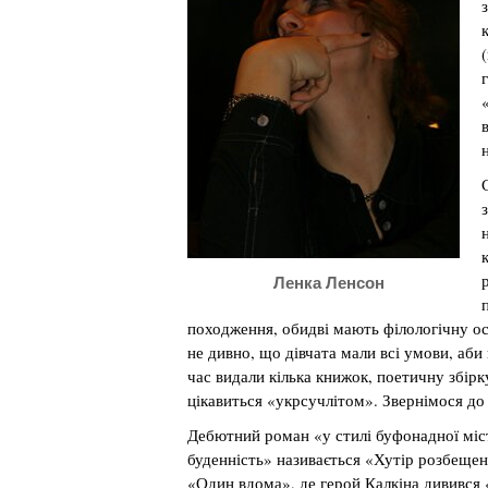
Ленка Ленсон
походження, обидві мають філологічну осв
не дивно, що дівчата мали всі умови, аби
час видали кілька книжок, поетичну збірку
цікавиться «укрсучлітом». Звернімося до
Дебютний роман «у стилі буфонадної міст
буденність» називається «Хутір розбеще
«Один вдома», де герой Калкіна дивився 