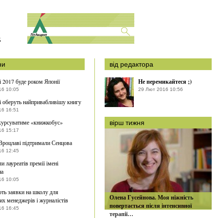
S
ни
від редактора
і 2017 буде роком Японії
Не перемикайтеся ;)
16 10:05
29 Лют 2016 10:56
і оберуть найпривабливішу книгу
16 16:51
курсуватиме «книжкобус»
вірш тижня
16 15:17
Вроцлаві підтримали Сенцова
16 12:45
и лауреатів премії імені
на
16 10:05
ь заявки на школу для
Олена Гусейнова. Моя ніжність
их менеджерів і журналістів
повертається після інтенсивної
16 16:45
терапії…