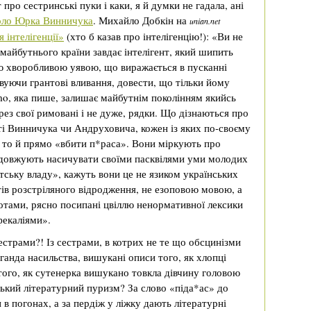
про сестринські пуки і каки, я й думки не гадала, ані
коло Юрка Винничука
. Михайло Добкін на
unian.net
 інтелігенції»
(хто б казав про інтелігенцію!): «Ви не
майбутнього країни завдає інтелігент, який шипить
ою хворобливою уявою, що виражається в пусканні
вуючи грантові вливання, довести, що тільки йому
mo, яка пише, залишає майбутнім поколінням якийсь
через свої римовані і не дуже, рядки. Що дізнаються про
ті Винничука чи Андруховича, кожен із яких по-своєму
а то й прямо «вбити п*раса». Вони міркують про
продовжують насичувати своїми пасквілями уми молодих
тську владу», кажуть вони це не язиком українських
тів розстріляного відродження, не езоповою мовою, а
тами, рясно посипані цвіллю ненормативної лексики
фекаліями».
сестрами?! Із сестрами, в котрих не те що обсцинізми
аганда насильства, вишукані описи того, як хлопці
, того, як сутенерка вишукано товкла дівчину головою
вський літературний пуризм? За слово «піда*ас» до
в погонах, а за пердіж у ліжку дають літературні