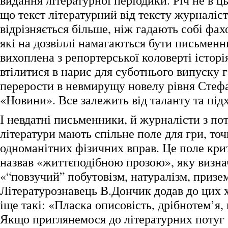
видання літературної періодики. Річ не в ць
що текст літературний від тексту журналіс
відрізняється більше, ніж гадають собі фах
які на дозвіллі намагаються бути письменн
вихоплена з репортерської коловерті історі
втілитися в нарис для суботнього випуску г
перерости в невмирущу новелу рівня Стеф
«Новини». Все залежить від таланту та підх
І невдатні письменники, й журналісти з по
літератури мають спільне поле для гри, точ
одноманітних фізичних вправ. Це поле кри
назвав «життєподібною прозою», яку визн
«“повзучий” побутовізм, натуралізм, призе
Літературознавець В.Дончик додав до цих 
іще такі: «Пласка описовість, дрібнотем’я, 
Якщо приглянемося до літературних потуг