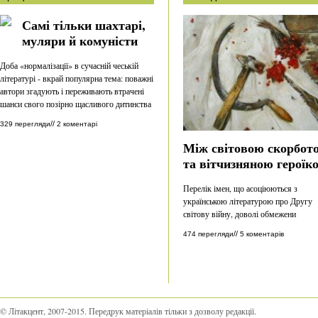
Самі тільки шахтарі,
муляри й комуністи
Доба «нормалізації» в сучасній чеській
літературі - вкрай популярна тема: поважні
автори згадують і переживають втрачені
шанси свого позірно щасливого дитинства
//
329 перегляди
2 коментарі
Між світовою скорбот
та вітчизняною героїк
Перелік імен, що асоціюються з
українською літературою про Другу
світову війну, доволі обмежени
//
474 перегляди
5 коментарів
© Літакцент, 2007-2015
.
Передрук матеріалів тільки з дозволу редакції.