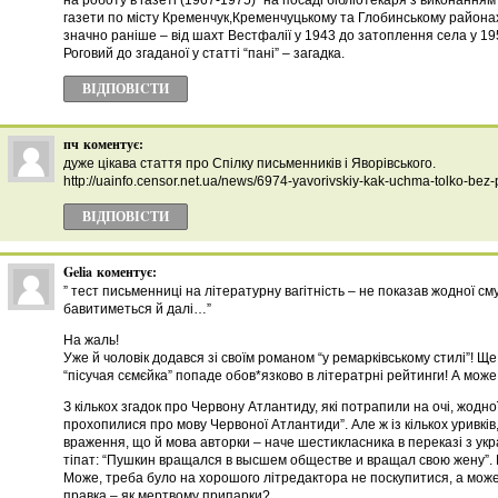
на роботу в газеті (1967-1975) “на посаді бібліотекаря з виконання
газети по місту Кременчук,Кременчуцькому та Глобинському районах”
значно раніше – від шахт Вестфалії у 1943 до затоплення села у 
Роговий до згаданої у статті “пані” – загадка.
ВІДПОВІCТИ
пч
коментує:
дуже цікава стаття про Спілку письменників і Яворівського.
http://uainfo.censor.net.ua/news/6974-yavorivskiy-kak-uchma-tolko-bez
ВІДПОВІCТИ
Gelia
коментує:
” тест письменниці на літературну вагітність – не показав жодної см
бавитиметься й далі…”
На жаль!
Уже й чоловік додався зі своїм романом “у ремарківському стилі”! Ще
“пісучая сємєйка” попаде обов*язково в літератрні рейтинги! А може, і
З кількох згадок про Червону Атлантиду, які потрапили на очі, жодно
прохопилися про мову Червоної Атлантиди”. Але ж із кількох уривків
враження, що й мова авторки – наче шестикласника в переказі з укр
тіпат: “Пушкин вращался в высшем обществе и вращал свою жену”. 
Може, треба було на хорошого літредактора не поскупитися, а може
правка – як мертвому припарки?..