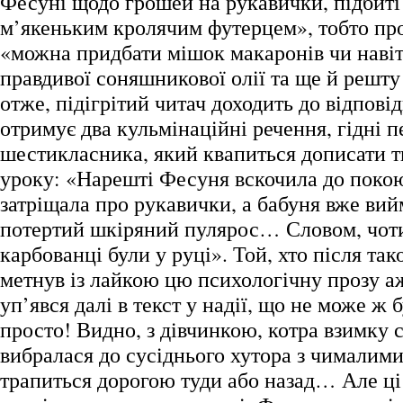
Фесуні щодо грошей на рукавички, підбит
м’якеньким кролячим футерцем», тобто про
«можна придбати мішок макаронів чи наві
правдивої соняшникової олії та ще й решт
отже, підігрітий читач доходить до відпові
отримує два кульмінаційні речення, гідні п
шестикласника, який квапиться дописати тв
уроку: «Нарешті Фесуня вскочила до поко
затріщала про рукавички, а бабуня вже вий
потертий шкіряний пулярос… Словом, чоти
карбованці були у руці». Той, хто після так
метнув із лайкою цю психологічну прозу аж
уп’явся далі в текст у надії, що не може ж б
просто! Видно, з дівчинкою, котра взимку
вибралася до сусіднього хутора з чималим
трапиться дорогою туди або назад… Але ці