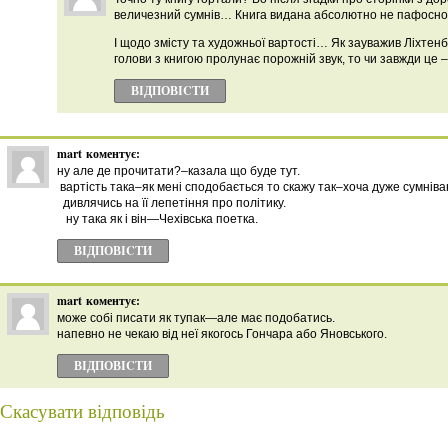
величезний сумнів… Книга видана абсолютно не пафосно
І щодо змісту та художньої вартості… Як зауважив Ліхтенб
голови з книгою пролунає порожній звук, то чи завжди це –
ВІДПОВІCТИ
mart
коментує:
ну але де прочитати?–казала що буде тут.
вартість така–як мені сподобається то скажу так–хоча дуже сумніва
дивлячись на її лепетіння про політику.
ну така як і він—Чехівська поетка.
ВІДПОВІCТИ
mart
коментує:
може собі писати як тупак—але має подобатись.
напевно не чекаю від неї якогось Гончара або Яновського.
ВІДПОВІCТИ
Скасувати відповідь