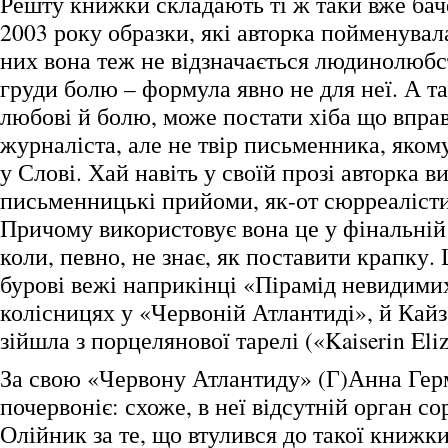
Решту книжки складають ті ж таки вже бач
2003 року образки, які авторка пойменува
них вона теж не відзначається людинолюбс
груди болю – формула явно не для неї. А та
любові й болю, може постати хіба що впра
журналіста, але не твір письменника, яком
у Слові. Хай навіть у своїй прозі авторка в
письменницькі прийоми, як-от сюрреаліст
Причому використовує вона це у фінальній 
коли, певно, не знає, як поставити крапку.
бурові вежі наприкінці «Пірамід невидимих
колісницях у «Червоній Атлантиді», й Кайзе
зійшла з порцелянової тарелі («Kaiserin El
За свою «Червону Атлантиду» (Г)Анна Гер
почервоніє: схоже, в неї відсутній орган с
Олійник за те, що втулився до такої книжк