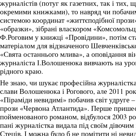
журналістів (потуг як газетних, так і тих, 
окремими книжками), то навряд чи побачи
системою координат «життєподібної прози»
«образки», зібрані власкором «Комсомоль
Ф.Роговим у книжці «Провідини», потім ст
матеріалом для відзначеного Шевченківсь
«Свята останнього млива», а оповідання в
журналіста І.Волошенюка вивчають на уро
рідного краю.
Не знаю, чи шукає професійна журналістк
слави Волошенюка і Рогового, але 2011 року
«Піраміди невидимі» побачив світ удруге –
прози «Червона Атлантида». Перше пришес
пойменованого романом, відбулося 2003 р
пані журналістка видала під своїм дівочим
Стеців. І можна було б не помітити ні нев