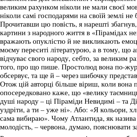
великим рахунком ніколи не мали своєї мов
ніколи самі господарями на своїй землі не 
Прочитавши цю повість, я нарешті збагнув,
картини з народного життя в «Пірамідах н
вражають опуклістю й не викликають емоці
моєму переситі літературою, а в тому, що 
відчуває свого народу, себто, за великим р
того, про що пише. Простолюд вона по-жу
обсервує, та ще й – через шибочку предста
Отож цій авторці більше віриш, коли вона 
опосередковано каже, що «велику таємни
душі народу – ці Піраміди Невидимі – та Д
уздріти, а ти – уже ні». Або: «Я кольори, хл
сама вибираю». Чому Атлантида, як назива
молодість, – червона, думаю, пояснювати з