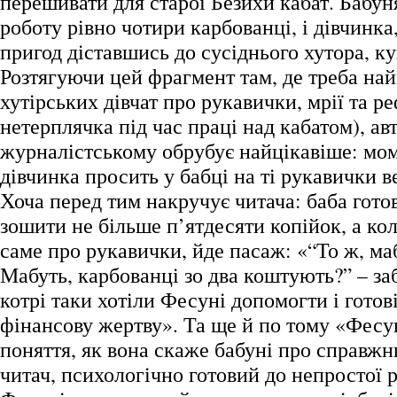
перешивати для старої Безихи кабат. Бабун
роботу рівно чотири карбованці, і дівчинка
пригод діставшись до сусіднього хутора, ку
Розтягуючи цей фрагмент там, де треба на
хутірських дівчат про рукавички, мрії та ре
нетерплячка під час праці над кабатом), ав
журналістському обрубує найцікавіше: мом
дівчинка просить у бабці на ті рукавички ве
Хоча перед тим накручує читача: баба готов
зошити не більше п’ятдесяти копійок, а ко
саме про рукавички, йде пасаж: «“То ж, маб
Мабуть, карбованці зо два коштують?” – за
котрі таки хотіли Фесуні допомогти і готов
фінансову жертву». Та ще й по тому «Фесу
поняття, як вона скаже бабуні про справжню
читач, психологічно готовий до непростої 