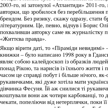
2003-го, ні затонулої «Атлантиди» 2011-го, 
авторки, що зробилося без перебільшення 
брендом. Без ризику, скажу одразу, стати 
літературним. Це, певно, відчув і Борис Ол
похваливши авторку саме як журналістку 
«Життєва правда».
Якщо вірити даті, то «Піраміди невидимі» 
книжки – було написано 1998 року в Гдансь
являє собою калейдоскоп із образків людей
понад Рікою, та нарисів із їхнього життя і
часом це справді побут і більше нічого, як-
рукавичками, які дуже хотіла мати українс
дівчинка Фесуня. Їй аж снилися ті рукавич
коштували вони аж чотири карбованці, то 
чекати, попеліючи від нетерплячки, поки її