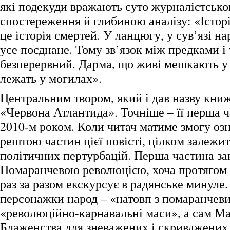
які подекуди вражають суто журналістськ
спостереження й глибиною аналізу: «Історі
це історія смертей. У ланцюгу, у сув’язі н
усе поєднане. Тому зв’язок між предками і
безперервний. Дарма, що живі мешкають у х
лежать у могилах».
Центральним твором, який і дав назву книжц
«Червона Атлантида». Точніше – її перша ч
2010-м роком. Коли читач матиме змогу оз
рештою частин цієї повісті, цілком залежи
політичних пертурбацій. Перша частина за
Помаранчевою революцією, хоча протягом п
раз за разом екскурсує в радянське минуле. 
персонажки народ – «натовп з помаранчев
«революційно-карнавальні маси», а сам Ма
Блаженства для зневажених і скривджених 