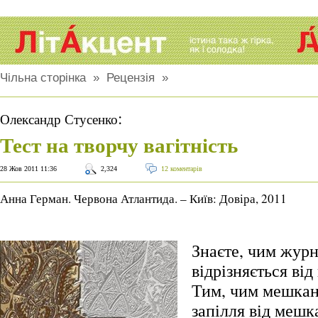
Чільна сторінка
»
Рецензія
»
:
Олександр Стусенко
Тест на творчу вагітність
28 Жов 2011 11:36
2,324
12 коментарів
Анна Герман. Червона Атлантида. – Київ: Довіра, 2011
Знаєте, чим журн
відрізняється ві
Тим, чим мешкан
запілля від мешк