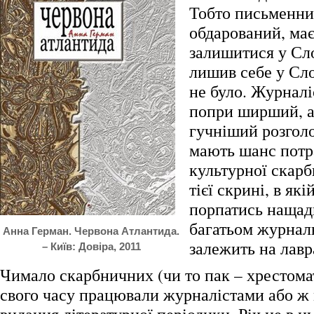
Тобто письменник
обдарований, ма
залишитися у Сло
лишив себе у Сло
не було. Журналі
попри ширший, а
гучніший розгол
мають шанс потр
культурної скарб
тієї скрині, в які
порпатись нащад
багатьом журнал
Анна Герман. Червона Атлантида.
залежить на лав
– Київ: Довіра, 2011
Чимало скарбничних (чи то пак – хрестома
свого часу працювали журналістами або ж