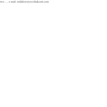
тел.:
,
, е-маіl:
redaktor(вухо)litakcent.com