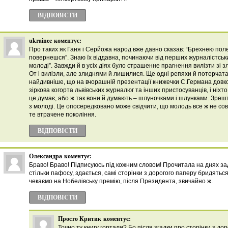
ВІДПОВІCТИ
ukrainec
коментує:
Про таких як Ганя і Серйожа народ вже давно сказав: “Брехнею по
повернешся”. Знаю їх віддавна, починаючи від перших журналістських
молоді”. Завжди й в усіх діях було страшенне прагнення вилізти зі з
От і вилізли, але злиднями й лишилися. Ще одні репяхи й потерчата 
найдивніше, що на вчорашній презентації книжечки С.Германа довк
зіркова когорта львівських журналюг та інших пристосуванців, і ніхто
це думає, або ж так вони й думають – шлуночками і шлунками. Зрешт
з молоді. Це опосередковано може свідчити, що молодь все ж не со
те втрачене покоління.
ВІДПОВІCТИ
Олександра
коментує:
Браво! Браво! Підписуюсь під кожним словом! Прочитала на днях задл
стільки пафосу, здається, самі сторінки з дорогого паперу бридятьс
чекаємо на Нобелівську премію, після Президента, звичайно ж.
ВІДПОВІCТИ
Просто Критик
коментує:
Точно ту книгу гортали? Бо після згадки про сторінки з до