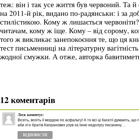
теж: він і так усе життя був червоний. Та 
на 2011-й рік, видано по-радянськи: і за до
стилістикою. Кому ж лишається червоніти?
читачам, кому ж іще. Кому – від сорому, ком
того ж викликає занепокоєння те, що ця кн
тест письменниці на літературну вагітність
жодної смужки. А отже, авторка бавитимет
12 коментарів
Леся
коментує:
Возіть, возіть її мордою по асфальту! А то всі ці багатії думають, що
аби хто братів Капранових узув за їхню недолугу писанину…
ВІДПОВІCТИ