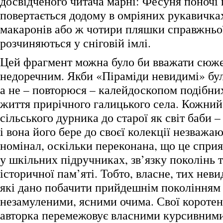
досвідченого читача марні: Фесуня поночі
повертається додому в омріяних рукавичках
макаронів або ж чотири пляшки справжньої
розчиняються у сніговій імлі.
Цей фрагмент можна було би вважати сюже
недоречним. Якби «Піраміди невидимі» бу
а не – повторюся – калейдоскопом подібних
життя прирічного галицького села. Кожний 
сільського дурника до старої як світ баби –
і вона його бере до своєї колекції незважаю
номінал, оскільки переконана, що це спри
у шкільних підручниках, зв’язку поколінь
історичної пам’яті. Тобто, власне, тих нев
які дано побачити прийдешнім поколінням –
незамуленими, ясними очима. Свої коротен
авторка перемежовує власними курсивним