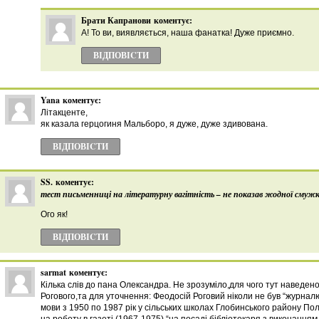
Брати Капранови
коментує:
А! То ви, виявляється, наша фанатка! Дуже приємно.
ВІДПОВІCТИ
Yana
коментує:
Літакценте,
як казала герцогиня Мальборо, я дуже, дуже здивована.
ВІДПОВІCТИ
SS.
коментує:
тест письменниці на літературну вагітність – не показав жодної смужк
Ого як!
ВІДПОВІCТИ
sarmat
коментує:
Кілька слів до пана Олександра. Не зрозуміло,для чого тут наведен
Рогового,та для уточнення: Феодосій Роговий ніколи не був “журналю
мови з 1950 по 1987 рік у сільських школах Глобинського району Пол