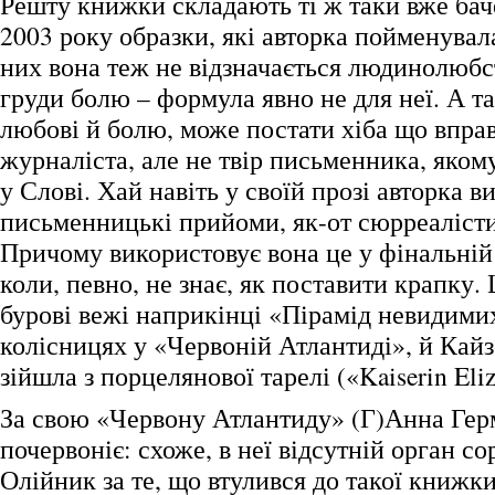
Решту книжки складають ті ж таки вже бач
2003 року образки, які авторка пойменува
них вона теж не відзначається людинолюбс
груди болю – формула явно не для неї. А та
любові й болю, може постати хіба що впра
журналіста, але не твір письменника, яком
у Слові. Хай навіть у своїй прозі авторка в
письменницькі прийоми, як-от сюрреаліст
Причому використовує вона це у фінальній 
коли, певно, не знає, як поставити крапку.
бурові вежі наприкінці «Пірамід невидимих
колісницях у «Червоній Атлантиді», й Кайзе
зійшла з порцелянової тарелі («Kaiserin El
За свою «Червону Атлантиду» (Г)Анна Гер
почервоніє: схоже, в неї відсутній орган с
Олійник за те, що втулився до такої книжк