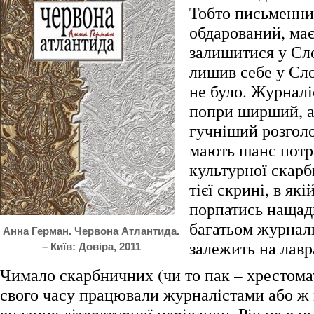
Тобто письменник
обдарований, ма
залишитися у Сло
лишив себе у Сло
не було. Журналі
попри ширший, а
гучніший розгол
мають шанс потр
культурної скарб
тієї скрині, в які
порпатись нащад
багатьом журнал
Анна Герман. Червона Атлантида.
залежить на лав
– Київ: Довіра, 2011
Чимало скарбничних (чи то пак – хрестома
свого часу працювали журналістами або ж