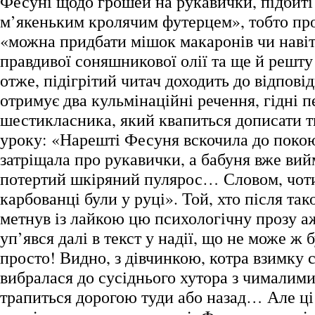
Фесуні щодо грошей на рукавички, підбит
м’якеньким кролячим футерцем», тобто про
«можна придбати мішок макаронів чи наві
правдивої соняшникової олії та ще й решт
отже, підігрітий читач доходить до відпові
отримує два кульмінаційні речення, гідні п
шестикласника, який квапиться дописати тв
уроку: «Нарешті Фесуня вскочила до поко
затріщала про рукавички, а бабуня вже вий
потертий шкіряний пулярос… Словом, чоти
карбованці були у руці». Той, хто після так
метнув із лайкою цю психологічну прозу аж
уп’явся далі в текст у надії, що не може ж б
просто! Видно, з дівчинкою, котра взимку
вибралася до сусіднього хутора з чималим
трапиться дорогою туди або назад… Але ці