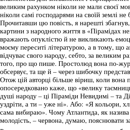
великим рахунком ніколи не мали своєї мов
ніколи самі господарями на своїй землі не 
Прочитавши цю повість, я нарешті збагнув,
картини з народного життя в «Пірамідах н
вражають опуклістю й не викликають емоці
моєму переситі літературою, а в тому, що 
відчуває свого народу, себто, за великим р
того, про що пише. Простолюд вона по-жу
обсервує, та ще й – через шибочку предста
Отож цій авторці більше віриш, коли вона 
опосередковано каже, що «велику таємни
душі народу – ці Піраміди Невидимі – та Д
уздріти, а ти – уже ні». Або: «Я кольори, хл
сама вибираю». Чому Атлантида, як назива
молодість, – червона, думаю, пояснювати з