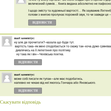
величезний сумнів… Книга видана абсолютно не пафосно
І щодо змісту та художньої вартості… Як зауважив Ліхтенб
голови з книгою пролунає порожній звук, то чи завжди це –
ВІДПОВІCТИ
mart
коментує:
ну але де прочитати?–казала що буде тут.
вартість така–як мені сподобається то скажу так–хоча дуже сумніва
дивлячись на її лепетіння про політику.
ну така як і він—Чехівська поетка.
ВІДПОВІCТИ
mart
коментує:
може собі писати як тупак—але має подобатись.
напевно не чекаю від неї якогось Гончара або Яновського.
ВІДПОВІCТИ
Скасувати відповідь