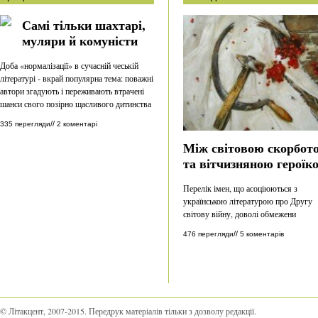
Самі тільки шахтарі,
муляри й комуністи
Доба «нормалізації» в сучасній чеській
літературі - вкрай популярна тема: поважні
автори згадують і переживають втрачені
шанси свого позірно щасливого дитинства
//
335 перегляди
2 коментарі
Між світовою скорбот
та вітчизняною героїк
Перелік імен, що асоціюються з
українською літературою про Другу
світову війну, доволі обмежени
//
476 перегляди
5 коментарів
© Літакцент, 2007-2015
.
Передрук матеріалів тільки з дозволу редакції.