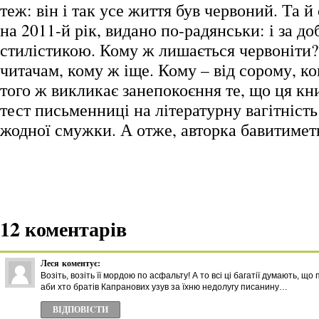
теж: він і так усе життя був червоний. Та 
на 2011-й рік, видано по-радянськи: і за до
стилістикою. Кому ж лишається червоніти?
читачам, кому ж іще. Кому – від сорому, ком
того ж викликає занепокоєння те, що ця кн
тест письменниці на літературну вагітність
жодної смужки. А отже, авторка бавитимет
12 коментарів
Леся
коментує:
Возіть, возіть її мордою по асфальту! А то всі ці багатії думають, що
аби хто братів Капранових узув за їхню недолугу писанину…
ВІДПОВІCТИ