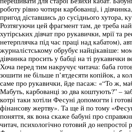
перешивати для старої Безихи кабат. Бабун
роботу рівно чотири карбованці, і дівчинка
пригод діставшись до сусіднього хутора, ку
Розтягуючи цей фрагмент там, де треба на
хутірських дівчат про рукавички, мрії та ре
нетерплячка під час праці над кабатом), ав
журналістському обрубує найцікавіше: мом
дівчинка просить у бабці на ті рукавички ве
Хоча перед тим накручує читача: баба готов
зошити не більше п’ятдесяти копійок, а ко
саме про рукавички, йде пасаж: «“То ж, маб
Мабуть, карбованці зо два коштують?” – за
котрі таки хотіли Фесуні допомогти і готов
фінансову жертву». Та ще й по тому «Фесу
поняття, як вона скаже бабуні про справжню
читач, психологічно готовий до непростої 