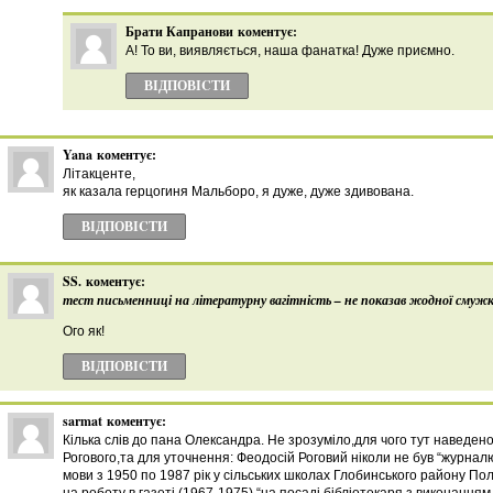
Брати Капранови
коментує:
А! То ви, виявляється, наша фанатка! Дуже приємно.
ВІДПОВІCТИ
Yana
коментує:
Літакценте,
як казала герцогиня Мальборо, я дуже, дуже здивована.
ВІДПОВІCТИ
SS.
коментує:
тест письменниці на літературну вагітність – не показав жодної смужк
Ого як!
ВІДПОВІCТИ
sarmat
коментує:
Кілька слів до пана Олександра. Не зрозуміло,для чого тут наведен
Рогового,та для уточнення: Феодосій Роговий ніколи не був “журналю
мови з 1950 по 1987 рік у сільських школах Глобинського району Пол