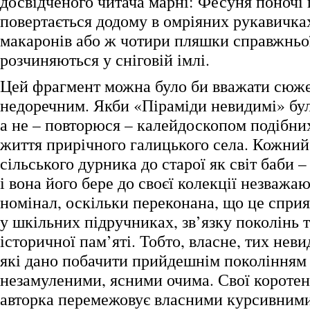
досвідченого читача марні: Фесуня поночі
повертається додому в омріяних рукавичках
макаронів або ж чотири пляшки справжньої
розчиняються у сніговій імлі.
Цей фрагмент можна було би вважати сюже
недоречним. Якби «Піраміди невидимі» бу
а не – повторюся – калейдоскопом подібних
життя прирічного галицького села. Кожний 
сільського дурника до старої як світ баби –
і вона його бере до своєї колекції незважаю
номінал, оскільки переконана, що це спри
у шкільних підручниках, зв’язку поколінь
історичної пам’яті. Тобто, власне, тих нев
які дано побачити прийдешнім поколінням –
незамуленими, ясними очима. Свої коротен
авторка перемежовує власними курсивним