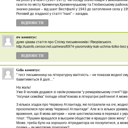
на роботу в газеті (1967-1975) “на посаді бібліотекаря з виконання
газети по місту Кременчук,Кременчуцькому та Глобинському районах”
значно раніше – від шахт Вестфалії у 1943 до затоплення села у 
Роговий до згаданої у статті “пані” – загадка.
ВІДПОВІCТИ
пч
коментує:
дуже цікава стаття про Спілку письменників і Яворівського.
http://uainfo.censor.net.ua/news/6974-yavorivskiy-kak-uchma-tolko-bez
ВІДПОВІCТИ
Gelia
коментує:
” тест письменниці на літературну вагітність – не показав жодної см
бавитиметься й далі…”
На жаль!
Уже й чоловік додався зі своїм романом “у ремарківському стилі”! Ще
“пісучая сємєйка” попаде обов*язково в літератрні рейтинги! А може, і
З кількох згадок про Червону Атлантиду, які потрапили на очі, жодно
прохопилися про мову Червоної Атлантиди”. Але ж із кількох уривків
враження, що й мова авторки – наче шестикласника в переказі з укр
тіпат: “Пушкин вращался в высшем обществе и вращал свою жену”. 
Може, треба було на хорошого літредактора не поскупитися, а може
правка – як мертвому припарки?..