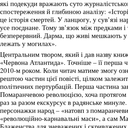
які подекуди вражають суто журналістськ
спостереження й глибиною аналізу: «Історі
це історія смертей. У ланцюгу, у сув’язі н
усе поєднане. Тому зв’язок між предками і
безперервний. Дарма, що живі мешкають у х
лежать у могилах».
Центральним твором, який і дав назву книжц
«Червона Атлантида». Точніше – її перша ч
2010-м роком. Коли читач матиме змогу оз
рештою частин цієї повісті, цілком залежи
політичних пертурбацій. Перша частина за
Помаранчевою революцією, хоча протягом п
раз за разом екскурсує в радянське минуле. 
персонажки народ – «натовп з помаранчев
«революційно-карнавальні маси», а сам Ма
Блаженства для зневажених і скривджених 