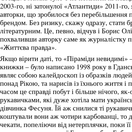
2003-го, ні затонулої «Атлантиди» 2011-го, 
авторки, що зробилося без перебільшення 
брендом. Без ризику, скажу одразу, стати 
літературним. Це, певно, відчув і Борис Ол
похваливши авторку саме як журналістку 
«Життєва правда».
Якщо вірити даті, то «Піраміди невидимі» 
книжки – було написано 1998 року в Гдансь
являє собою калейдоскоп із образків людей
понад Рікою, та нарисів із їхнього життя і
часом це справді побут і більше нічого, як-
рукавичками, які дуже хотіла мати українс
дівчинка Фесуня. Їй аж снилися ті рукавич
коштували вони аж чотири карбованці, то 
чекати, попеліючи від нетерплячки, поки її