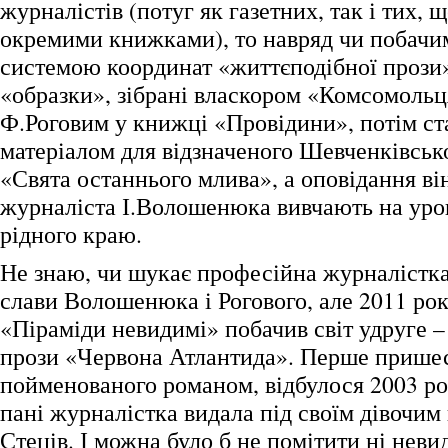
журналістів (потуг як газетних, так і тих, 
окремими книжками), то навряд чи побачи
системою координат «життєподібної прози»
«образки», зібрані власкором «Комсомоль
Ф.Роговим у книжці «Провідини», потім ст
матеріалом для відзначеного Шевченківсь
«Свята останнього млива», а оповідання в
журналіста І.Волошенюка вивчають на уро
рідного краю.
Не знаю, чи шукає професійна журналістк
слави Волошенюка і Рогового, але 2011 року
«Піраміди невидимі» побачив світ удруге –
прози «Червона Атлантида». Перше пришес
пойменованого романом, відбулося 2003 р
пані журналістка видала під своїм дівочим
Стеців. І можна було б не помітити ні нев