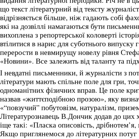
видання літературної періодики. Річ не в ць
що текст літературний від тексту журналіс
відрізняється більше, ніж гадають собі фах
які на дозвіллі намагаються бути письменн
вихоплена з репортерської коловерті історі
втілитися в нарис для суботнього випуску г
перерости в невмирущу новелу рівня Стеф
«Новини». Все залежить від таланту та підх
І невдатні письменники, й журналісти з по
літератури мають спільне поле для гри, точ
одноманітних фізичних вправ. Це поле кри
назвав «життєподібною прозою», яку визн
«“повзучий” побутовізм, натуралізм, призе
Літературознавець В.Дончик додав до цих 
іще такі: «Пласка описовість, дрібнотем’я, 
Якщо приглянемося до літературних потуг