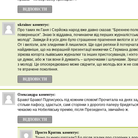
ВІДПОВІCТИ
ukrainec
коментує:
Про таких як Ганя і Серйожа народ вже давно сказав: “Брехнею по
повернешся”. Знаю їх віддавна, починаючи від перших журналістських
молоді”. Завжди й в усіх діях було страшенне прагнення вилізти зі з
От і вилізли, але злиднями й лишилися. Ще одні репяхи й потерчата 
найдивніше, що на вчорашній презентації книжечки С.Германа довк
зіркова когорта львівських журналюг та інших пристосуванців, і ніхто
це думає, або ж так вони й думають – шлуночками і шлунками. Зрешт
з молоді. Це опосередковано може свідчити, що молодь все ж не со
те втрачене покоління.
ВІДПОВІCТИ
Олександра
коментує:
Браво! Браво! Підписуюсь під кожним словом! Прочитала на днях задл
стільки пафосу, здається, самі сторінки з дорогого паперу бридятьс
чекаємо на Нобелівську премію, після Президента, звичайно ж.
ВІДПОВІCТИ
Просто Критик
коментує:
Точно ту книгу гортали? Бо після згадки про сторінки з до