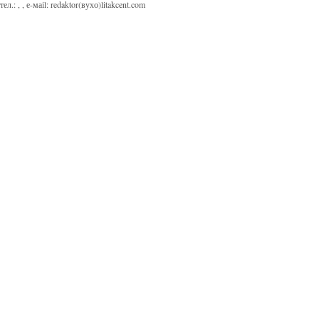
тел.:
,
, е-маіl:
redaktor(вухо)litakcent.com