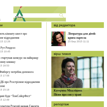
S
ни
від редактора
ють кімнату-квест про
Література для дітей:
яне відродження
крига скресла
015 12:26
25 Бер 2015 11:11
 Рут Ренделл
015 10:45
вірш тижня
 стартував конкурс на найкращу
мовну книжку
15 18:53
Фінбергу потрібна допомога
15 17:58
ДБ про Розстріляне відродження
режі
15 15:18
Катерина Міхаліцина
Пісня про сон у траві
ині буде “ТомСойєрФест”
15 12:49
репортаж
культури Румунії назвав Гамлета