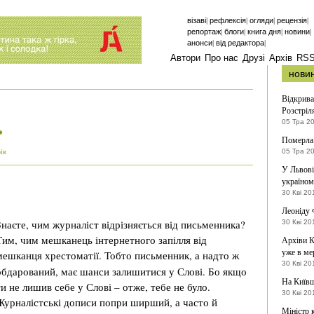
|
|
|
|
візаві
рефлексія
огляди
рецензія
|
|
|
|
репортаж
блоги
книга дня
новини
|
|
анонси
від редактора
Автори
Про нас
Друзі
Архів
RS
нови
Відкрива
Розстріл
ь
05 Тра 2
Померла
05 Тра 2
рів
У Львові
україно
30 Кві 20
Леоніду 
Знаєте, чим журналіст відрізняється від письменника?
30 Кві 20
Тим, чим мешканець інтернетного запілля від
Архіви К
уже в ме
мешканця хрестоматії.
Тобто письменник, а надто ж
30 Кві 20
обдарований, має шанси залишитися у Слові. Бо якщо
На Київщ
ти не лишив себе у Слові – отже, тебе не було.
30 Кві 20
Журналістські дописи попри ширший, а часто й
Міністр 