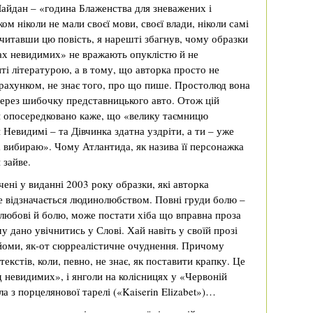
айдан – «година Блаженства для зневажених і
м ніколи не мали своєї мови, своєї влади, ніколи самі
очитавши цю повість, я нарешті збагнув, чому образки
дах невидимих» не вражають опуклістю й не
ті літературою, а в тому, що авторка просто не
 рахунком, не знає того, про що пише. Простолюд вона
через шибочку представницького авто. Отож цій
чи опосередковано каже, що «велику таємницю
Невидимі – та Дівчинка здатна уздріти, а ти – уже
ма вибираю». Чому Атлантида, як назива її персонажка
 зайве.
ені у виданні 2003 року образки, які авторка
е відзначається людинолюбством. Повні груди болю –
 любові й болю, може постати хіба що вправна проза
у дано увічнитись у Слові. Хай навіть у своїй прозі
йоми, як-от сюрреалістичне очуднення. Причому
текстів, коли, певно, не знає, як поставити крапку. Це
д невидимих», і янголи на колісницях у «Червоній
ла з порцелянової тарелі («Kaiserin Elizabet»)…