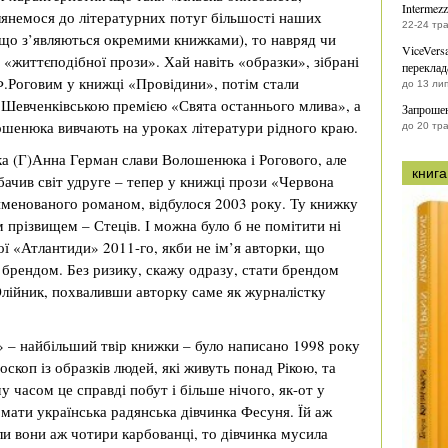
Intermezz
лянемося до літературних потуг більшості наших
22-24 тр
х, що з’являються окремими книжками), то навряд чи
ViceVers
життєподібної прози». Хай навіть «образки», зібрані
переклад
Роговим у книжці «Провідини», потім стали
до 13 ли
о Шевченківською премією «Свята останнього млива», а
Запрошен
ошенюка вивчають на уроках літератури рідного краю.
до 20 тр
ка (Г)Анна Герман слави Волошенюка і Рогового, але
книга
бачив світ удруге – тепер у книжці прози «Червона
менованого романом, відбулося 2003 року. Ту книжку
м прізвищем – Стеців. І можна було б не помітити ні
ої «Атлантиди» 2011-го, якби не ім’я авторки, що
брендом. Без ризику, скажу одразу, стати брендом
 Олійник, похваливши авторку саме як журналістку
» – найбільший твір книжки – було написано 1998 року
скоп із образків людей, які живуть понад Рікою, та
у часом це справді побут і більше нічого, як-от у
 мати українська радянська дівчинка Фесуня. Їй аж
ли вони аж чотири карбованці, то дівчинка мусила