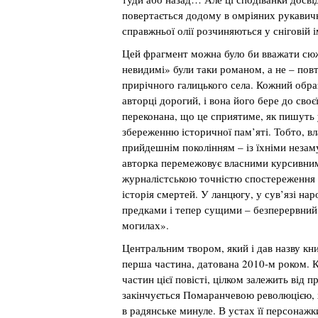
повертається додому в омріяних рукавич
справжньої олії розчиняються у сніговій і
Цей фрагмент можна було би вважати сю
невидимі» були таки романом, а не – пов
прирічного галицького села. Кожний образо
авторці дорогий, і вона його бере до своє
переконана, що це сприятиме, як пишуть 
збереженню історичної пам’яті. Тобто, вл
прийдешнім поколінням – із їхніми незам
авторка перемежовує власними курсивним
журналістською точністю спостереження й
історія смертей. У ланцюгу, у сув’язі на
предками і тепер сущими – безперервний.
могилах».
Центральним твором, який і дав назву кни
перша частина, датована 2010-м роком. 
частин цієї повісті, цілком залежить від
закінчується Помаранчевою революцією, х
в радянське минуле. В устах її персонаж