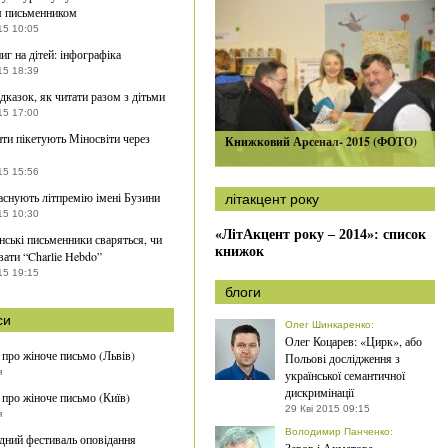
м письменником
15 10:05
иг на дітей: інфографіка
15 18:39
ідказок, як читати разом з дітьми
15 17:00
нти пікетують Міносвіти через
Книжковий Арсенал- 2015 (ФОТО)
15 15:56
заснують літпремію імені Бузини
літакцент року
15 10:30
«ЛітАкцент року – 2014»: список
ські письменники сваряться, чи
книжок
ати “Charlie Hebdo”
15 19:15
блоги
си
Олег Шинкаренко
:
Олег Коцарев: «Цирк», або
 про жіноче письмо (Львів)
Польові дослідження з
я
української семантичної
дискримінації
 про жіноче письмо (Київ)
29 Кві 2015 09:15
я
Володимир Панченко
:
ний фестиваль оповідання