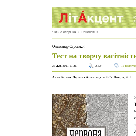
Чільна сторінка
»
Рецензія
»
:
Олександр Стусенко
Тест на творчу вагітніст
28 Жов 2011 11:36
2,324
12 комента
Анна Герман. Червона Атлантида. – Київ: Довіра, 2011