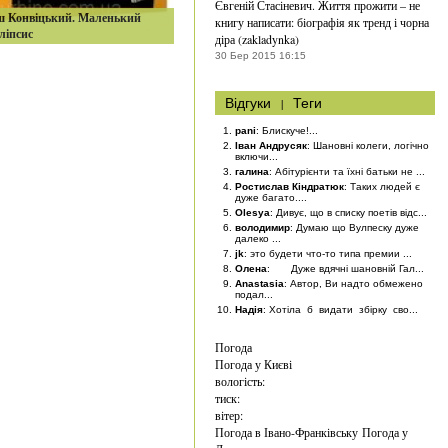
Євгеній Стасіневич. Життя прожити – не
ш Конвіцький. Маленький
книгу написати: біографія як тренд і чорна
ліпсис
діра (zakladynka)
30 Бер 2015 16:15
Відгуки
|
Теги
pani
: Блискуче!...
Іван Андрусяк
: Шановні колеги, логічно
включи...
галина
: Абітурієнти та їхні батьки не ...
Ростислав Кіндратюк
: Таких людей є
дуже багато....
Olesya
: Дивує, що в списку поетів відс...
володимир
: Думаю що Вулпеску дуже
далеко ...
jk
: это будети что-то типа премии ...
Олена
: Дуже вдячні шановній Гал...
Anastasia
: Автор, Ви надто обмежено
подал...
Надія
: Хотіла б видати збірку сво...
Погода
Погода у
Києві
вологість:
тиск:
вітер:
Погода в Івано-Франківську
Погода у