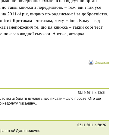
ман не почервоніє: схоже, в неї відсутній орган
до такої книжки з передмовою, – теж: він і так усе
 на 2011-й рік, видано по-радянськи: і за добротністю,
оніти? Критикам і читачам, кому ж іще. Кому – від
кає занепокоєння те, що ця книжка – такий собі тест
не показав жодної смужки. А отже, авторка
Друкувати
28.10.2011 о 12:21
А то всі ці багатії думають, що писати – діло просте. Ото ще
хню недолугу писанину…
02.11.2011 о 20:26
 фанатка! Дуже приємно.