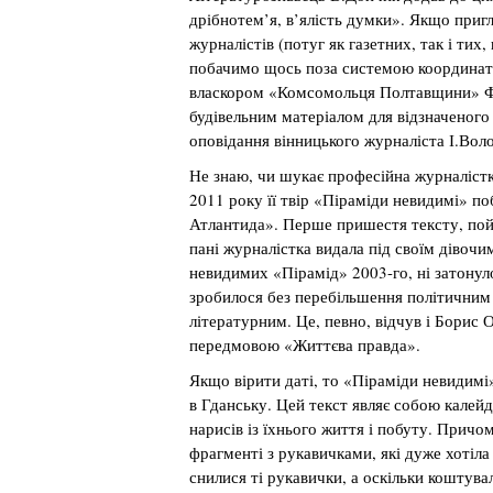
дрібнотем’я, в’ялість думки». Якщо приг
журналістів (потуг як газетних, так і ти
побачимо щось поза системою координат «
власкором «Комсомольця Полтавщини» Ф.
будівельним матеріалом для відзначеног
оповідання вінницького журналіста І.Вол
Не знаю, чи шукає професійна журналіст
2011 року її твір «Піраміди невидимі» по
Атлантида». Перше пришестя тексту, пой
пані журналістка видала під своїм дівочи
невидимих «Пірамід» 2003-го, ні затонул
зробилося без перебільшення політичним 
літературним. Це, певно, відчув і Борис
передмовою «Життєва правда».
Якщо вірити даті, то «Піраміди невидимі
в Гданську. Цей текст являє собою калейдо
нарисів із їхнього життя і побуту. Причом
фрагменті з рукавичками, які дуже хотіла
снилися ті рукавички, а оскільки коштува