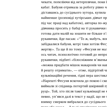
чекати, попеліючи від нетерплячки, поки 
кабат. Бабуня отримала за роботу рівно ч
діставшись до сусіднього хутора, купила
найменше (розповіді хутірських дівчат про
під час праці над кабатом), авторка по-ж
дівчинка просить у бабці на ті рукавички 
готова дати малій на зошити не більше п’
рукавички, йде пасаж: «“То ж, мабуть, во
забідкалися бабуня, котрі таки хотіли Фес
жертву». Та ще й по тому «Фесуня не мал
ось читач, психологічно готовий до непр
рукавички, підбиті «білосніжним м’якень
«можна придбати мішок макаронів чи нав
й решту отримати», — отже, підігрітий ч
кульмінаційні речення, гідні пера шестик
«Нарешті Фесуня вскочила до покою і ск
виймали зі спідниць потертий шкіряний п
руці». Той, хто після такої кульмінації н
певно, уп’явся далі в текст у надії, що н
взимку смерком вибралася до сусіднього
туди або назад… Але ці сподіванки досві