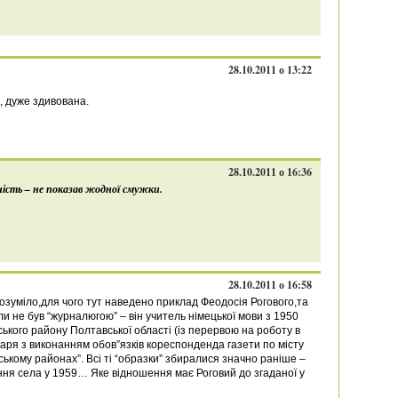
28.10.2011 о 13:22
, дуже здивована.
28.10.2011 о 16:36
ість – не показав жодної смужки.
28.10.2011 о 16:58
розуміло,для чого тут наведено приклад Феодосія Рогового,та
и не був “журналюгою” – він учитель німецької мови з 1950
ського району Полтавської області (із перервою на роботу в
екаря з виконанням обов”язків кореспонденда газети по місту
кому районах”. Всі ті “образки” збиралися значно раніше –
ння села у 1959… Яке відношення має Роговий до згаданої у