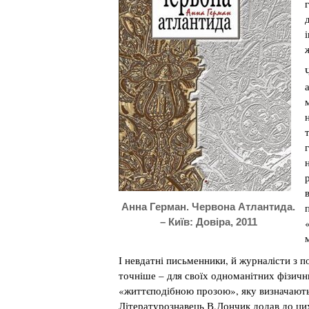
Анна Герман. Червона Атлантида.
– Київ: Довіра, 2011
І невдатні письменники, й журналісти з п
точніше – для своїх одноманітних фізичн
«життєподібною прозою», яку визначають
Літературознавець В.Дончик додав до цих