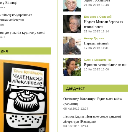
Зеров і Ахматова
o у Вінниці
21 Кві 2015 13:46
авня
a: німецько-українська
Елеонора Соловей
:
ацька майстерня
Недоля Миколи Зерова як
пня
певний закон
ня до участі в круглому столі
21 Кві 2015 13:14
авня
Анвар Деркач
:
Нарешті вільний
17 Кві 2015 11:31
 дня
Олена Максименко
:
Вірші як заспокійливе на ніч
16 Кві 2015 16:00
дайджест
Олександр Ковальчук. Рідна мати війна
(варіанти)
08 Кві 2015 12:27
Галина Кирпа. Незгасне сонце данської
літератури (Казкарка)
03 Кві 2015 12:44