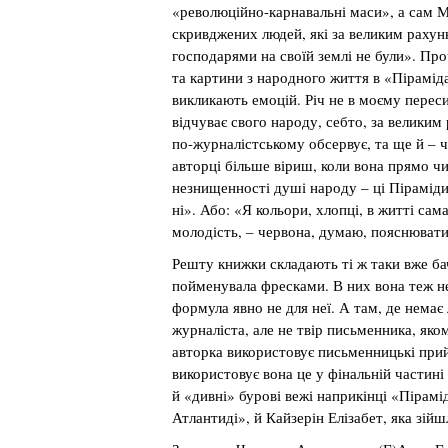
«революційно-карнавальні маси», а сам М
скривджених людей, які за великим рахунко
господарями на своїй землі не були». Пр
та картини з народного життя в «Пірамі
викликають емоцій. Річ не в моєму переси
відчуває свого народу, себто, за великим
по-журналістському обсервує, та ще й – 
авторці більше віриш, коли вона прямо 
незнищенності душі народу – ці Піраміди 
ні». Або: «Я кольори, хлопці, в житті са
молодість, – червона, думаю, пояснювати
Решту книжки складають ті ж таки вже бач
пойменувала фресками. В них вона теж н
формула явно не для неї. А там, де немає
журналіста, але не твір письменника, яком
авторка використовує письменницькі при
використовує вона це у фінальній частині 
й «дивні» бурові вежі наприкінці «Пірамі
Атлантиді», й Кайзерін Елізабет, яка зійш