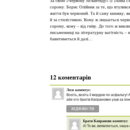
За свою «Червону Атлантиду» (Г)Анна Гер
сорому. Борис Олійник за те, що втулився 
життя був червоний. Та й саму книжку, як
й за стилістикою. Кому ж лишається черв
сорому, кому – від гніву. До того ж викли
письменниці на літературну вагітність – 
бавитиметься й далі…
12 коментарів
Леся
коментує:
Возіть, возіть її мордою по асфальту! 
аби хто братів Капранових узув за ї
ВІДПОВІCТИ
Брати Капранови
коментує:
А! То ви, виявляється, наша