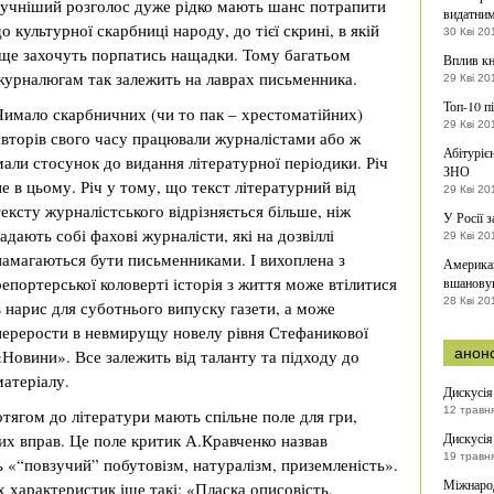
гучніший розголос дуже рідко мають шанс потрапити
видатни
до культурної скарбниці народу, до тієї скрині, в якій
30 Кві 20
іще захочуть порпатись нащадки. Тому багатьом
Вплив кн
журналюгам так залежить на лаврах письменника.
29 Кві 20
Топ-10 п
Чимало скарбничних (чи то пак – хрестоматійних)
29 Кві 20
авторів свого часу працювали журналістами або ж
Абітуріє
мали стосунок до видання літературної періодики. Річ
ЗНО
не в цьому. Річ у тому, що текст літературний від
29 Кві 20
тексту журналістського відрізняється більше, ніж
У Росії 
гадають собі фахові журналісти, які на дозвіллі
29 Кві 20
намагаються бути письменниками. І вихоплена з
Американ
репортерської коловерті історія з життя може втілитися
вшановув
28 Кві 20
в нарис для суботнього випуску газети, а може
перерости в невмирущу новелу рівня Стефаникової
анон
«Новини». Все залежить від таланту та підходу до
матеріалу.
Дискусія
12 травн
отягом до літератури мають спільне поле для гри,
их вправ. Це поле критик А.Кравченко назвав
Дискусія
19 травн
 «“повзучий” побутовізм, натуралізм, приземленість».
Міжнарод
 характеристик іще такі: «Пласка описовість,