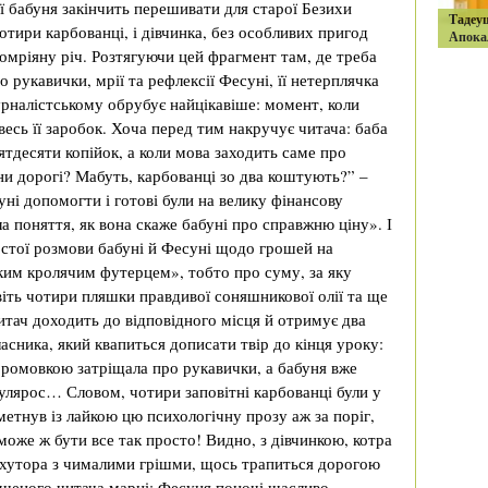
її бабуня закінчить перешивати для старої Безихи
Тадеу
отири карбованці, і дівчинка, без особливих пригод
Апока
 омріяну річ. Розтягуючи цей фрагмент там, де треба
 рукавички, мрії та рефлексії Фесуні, її нетерплячка
урналістському обрубує найцікавіше: момент, коли
весь її заробок. Хоча перед тим накручує читача: баба
ятдесяти копійок, а коли мова заходить саме про
ни дорогі? Мабуть, карбованці зо два коштують?” –
уні допомогти і готові були на велику фінансову
а поняття, як вона скаже бабуні про справжню ціну». І
остої розмови бабуні й Фесуні щодо грошей на
ким кролячим футерцем», тобто про суму, за яку
іть чотири пляшки правдивої соняшникової олії та ще
итач доходить до відповідного місця й отримує два
ласника, який квапиться дописати твір до кінця уроку:
оромовкою затріщала про рукавички, а бабуня вже
улярос… Словом, чотири заповітні карбованці були у
е метнув із лайкою цю психологічну прозу аж за поріг,
е може ж бути все так просто! Видно, з дівчинкою, котра
 хутора з чималими грішми, щось трапиться дорогою
дченого читача марні: Фесуня поночі щасливо