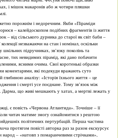
ках, і мішок макаронів або ж чотири пляшки
млі.
жетно порожнім і недоречним. Якби «Піраміди
торюся – калейдоскопом подібних фрагментів із життя
к – від сільського дурника до старої як світ баби –
ї колекції незважаючи на стан і номінал, оскільки
у шкільних підручниках, зв’язку поколінь та
асне, тих невидимих пірамід, які дано побачити
уленими, ясними очима. Свої коротенькі образки
и коментарями, які подекуди вражають суто
 глибиною аналізу: «Історія їхнього життя – це
родження і смерті усе поєднане. Тому зв’язок між
 Дарма, що живі мешкають у хатах, а мертві лежать у
жці, є повість «Червона Атлантида». Точніше – її
Коли читач матиме змогу ознайомитися з рештою
 прийдешніх політичних пертурбацій. Перша частина
оча протягом повісті авторка раз за разом екскурсує
ки народ – «натовп з помаранчевими стрічками»,