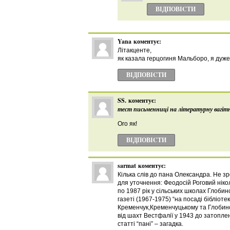
ВІДПОВІCТИ
Yana
коментує:
Літакценте,
як казала герцогиня Мальборо, я дуже
ВІДПОВІCТИ
SS.
коментує:
тест письменниці на літературну вагітн
Ого як!
ВІДПОВІCТИ
sarmat
коментує:
Кілька слів до пана Олександра. Не з
для уточнення: Феодосій Роговий нікол
по 1987 рік у сільських школах Глобин
газеті (1967-1975) “на посаді бібліот
Кременчук,Кременчуцькому та Глобинсь
від шахт Вестфалії у 1943 до затопле
статті “пані” – загадка.