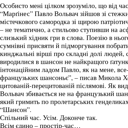
Особисто мені цілком зрозуміло, що від ча
“Марґінес” Павло Вольвач зійшов зі стежки
містечкового самородка зі щирою патріот
– не тематично, а стильово ступивши на ас
слизький хідник гри в слова. Поезію в ньог
сумнівні присвяти й підморгування побрат
кинджальні вірші про складні долі людей, с
виродилися в шансон не найкращого ґатунк
інтонаційним ладом Павло, як на мене, вс
французьких шансоньє”, – писав Микола Х
цитованій-перецитованій післямові. Як вид
Вольвач збивається не на французький шанс
який гримить по пролетарських генделиках
“Шансон”.
Спільний час. Усім. Доконче так.
Всім єдино – простір-час…