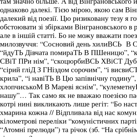
там значно більше. А від Вінграновського й
однаково далекі. Тією мірою, якою сам Ві
далекий від поезії. Цю ризиковану тезу я г
обстоювати зі збірками Вінграновського в р
але в іншій статті. Бо не можу вважати пое
милозвуччя: “Сосновий день хилиВСЬ В С
“йдуТЬ Дівчата помираТЬ В ПШеницю”, “
СВіТ ПРи нім”, “скоцюрбиВСЬ ХВіСТ Дубо
“сірий гліД З ГНіздом сорочим”, “і висви
крила”, “і навіТЬ В Цю запівнічну годину”,
хлопчиськоМ В Мареві яснім”, “кулеметн
нашу”… Так само як не вважаю поезією па
котрі нині викликають лише регіт: “Бо нас
хмарина кожна // Відпливала від нас комун
кілометрові переліки “комуністичних партій
“Атомні прелюди”) та річок (зб. “На срібнім 