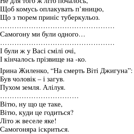
Не для того ж літо почалось,
Щоб комусь оплакувать п’яницю,
Що з тюрем приніс туберкульоз.
…………………………………………
Самогону ми були одного…
…………………………………………
І були ж у Васі смілі очі,
І кінчалось прізвище на -ко.
Ірина Жиленко, “На смерть Віті Джигуна”:
Був чоловік – і загув.
Пухом земля. Алілуя.
……………………………
Вітю, ну що це таке,
Вітю, куди це годиться?
Літо ж веселе яке!
Самогоняра іскриться.