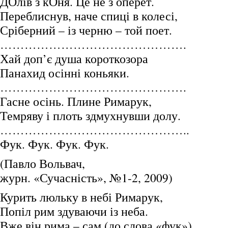
ДОлів з кОня. Це не з оперет.
Переблиснув, наче спиці в колесі,
Сріберний – із черню – той поет.
……………………………………….
Хай доп’є душа короткозора
Панахид осінні коньяки.
……………………………………….
Гасне осінь. Плине Римарук,
Темряву і плоть здмухнувши долу.
………………………………………..
Фук. Фук. Фук. Фук.
(Павло Вольвач,
журн. «Сучасність», №1-2, 2009)
Курить люльку в небі Римарук,
Попіл рим здуваючи із неба.
Вже він рима – сам (до слова «фук»).