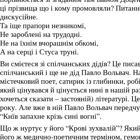
ці прізвища що і кому промовляли? Питання
дискусійне.
Та іще прапори незникомі,
Не зароблені на трудодні.
Не на їхнім вчорашнім обкомі,
А на серці і Стуса труні.
Ви смієтеся зі спілчанських дідів? Це писа
спілчанський і ще не дід Павло Вольвач. Н
містечковий поет, сатирик із глибинки, роб
який цінувався й цінується нині в нашій ра
хочеться сказати – застояній) літературі. 
року. Але вже в ній Павло Вольвач передч
“Київ запахне крізь сині вогні”.
Що ж нуртує у його “Крові зухвалій”? Яки
його ж медично-поетичним терміном, гемо