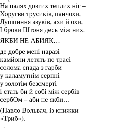
На палях довгих теплих ніг –
Хоругви трусиків, панчохи,
Лушпиння звуків, ахи й охи,
І брови Штоня десь між них.
ЯКБИ НЕ АБИЯК…
де добре мені наразі
камйони летять по трасі
солома спада з гарби
у каламутнім серпні
у золотім безсмерті
і стать би й собі між сербів
сербОм – аби не якби…
(Павло Вольвач, із книжки
«Триб»).