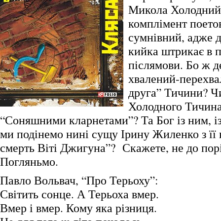
Микола Холодний
комплімент поетов
сумнівний, адже 
кийка штрикає в п
післямови. Бо ж де
хвалений-перехва
друга” Тичини? Ч
Холодного Тичина
“Соняшними кларнетами”? Та Бог із ним, і
ми подінемо нині сущу Ірину Жиленко з її
смерть Віті Джигуна”? Скажете, не до пор
Погляньмо.
Павло Вольвач, “Про Терьоху”:
Світить сонце. А Терьоха вмер.
Вмер і вмер. Кому яка різниця.