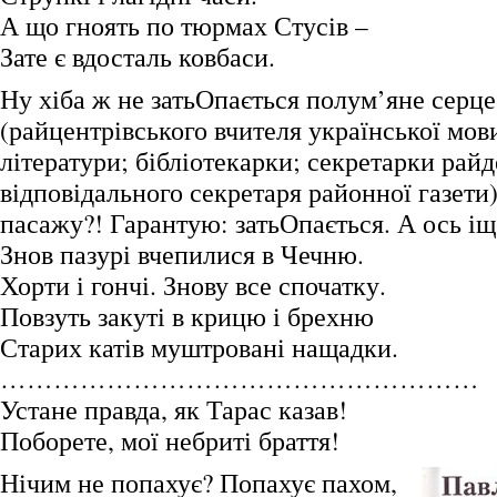
А що гноять по тюрмах Стусів –
Зате є вдосталь ковбаси.
Ну хіба ж не затьОпається полум’яне серце
(райцентрівського вчителя української мови
літератури; бібліотекарки; секретарки райд
відповідального секретаря районної газети)
пасажу?! Гарантую: затьОпається. А ось іщ
Знов пазурі вчепилися в Чечню.
Хорти і гончі. Знову все спочатку.
Повзуть закуті в крицю і брехню
Старих катів муштровані нащадки.
………………………………………………
Устане правда, як Тарас казав!
Поборете, мої небриті браття!
Нічим не попахує? Попахує пахом,