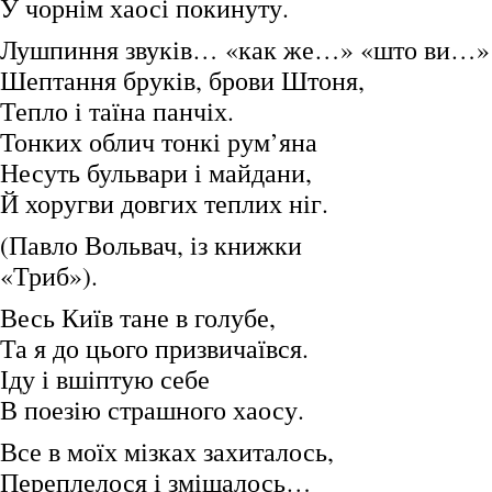
У чорнім хаосі покинуту.
Лушпиння звуків… «как же…» «што ви…»
Шептання бруків, брови Штоня,
Тепло і таїна панчіх.
Тонких облич тонкі рум’яна
Несуть бульвари і майдани,
Й хоругви довгих теплих ніг.
(Павло Вольвач, із книжки
«Триб»).
Весь Київ тане в голубе,
Та я до цього призвичаївся.
Іду і вшіптую себе
В поезію страшного хаосу.
Все в моїх мізках захиталось,
Переплелося і змішалось…