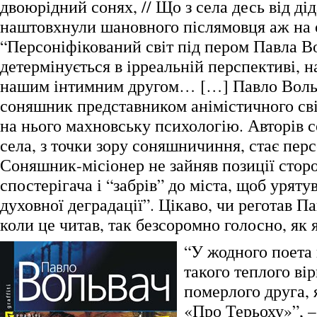
двоюрідний сонях, // Що з села десь від дід
наштовхнули шановного післямовця аж на 
“Персоніфікований світ під пером Павла В
детермінується в ірреальній перспективі, н
нашим інтимним другом… […] Павло Воль
соняшник представником анімістичного св
на нього махновську психологію. Авторів с
села, з точки зору соняшничиння, стає перс
Соняшник-місіонер не зайняв позиції стор
спостерігача і “забрів” до міста, щоб уряту
духовної деградації”. Цікаво, чи реготав П
коли це читав, так безсоромно голосно, як 
“У жодного поета
такого теплого ві
померлого друга, 
«Про Терьоху»”, –