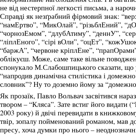
не від нестерпної легкості письма, а нароч
Справді як незґрабний фірмовий знак: “ве
“намЕртво”, “МикОлай”, “різьблЕний”, “дО
“чорнозЕмом”, “длубАтиму”, “деннУ”, “сер
“ліплЕного”, “сірі вОли”, “оцЕт”, “кожУшо
“баржА”, “червоне кріплЕне”, “прапОрами
облікуєш. Може, саме таке вільне поводжен
спонукало М.Слабошпицького сказати, що 
“напродив динамічна стилістика і домежн
словник”? Ну то доземно йому за “домеж
Як прозаїк, Павло Вольвач засвітився нара
твором – “Кляса”. Зате встиг його видати (
2003 року) й двічі перевидати в книжковом
твір, зопалу пойменований романом, мав д
пресу, хоча думки про нього – неоднозначн