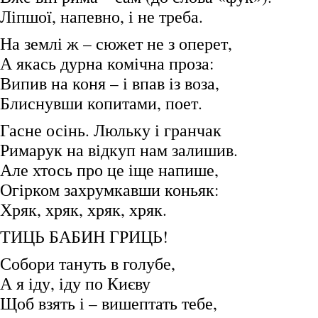
Ліпшої, напевно, і не треба.
На землі ж – сюжет не з оперет,
А якась дурна комічна проза:
Випив на коня – і впав із воза,
Блиснувши копитами, поет.
Гасне осінь. Люльку і гранчак
Римарук на відкуп нам залишив.
Але хтось про це іще напише,
Огірком захрумкавши коньяк:
Хряк, хряк, хряк, хряк.
ТИЦЬ БАБИН ГРИЦЬ!
Собори тануть в голубе,
А я іду, іду по Києву
Щоб взять і – вишептать тебе,