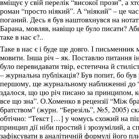
вміщує у свій перелік “високої прози”, а хт
роман “просто ніякий”. А “ніякий” – це ча
поганий. Десь я був наштовхнувся на нота
Барана, мовляв, навіщо це було писати? Аб
таке в нас є?..
Таке в нас є і буде ще довго. І письменник 
мовити. Інша річ – як. Поставлю питання і
було перевидавати твір, естетична й стиліс
– журнальна публікація? Був попит, бо був
першому, ще журнальному наближенні до 
здалося, що цю річ писано за принципом, к
все що зна”. О.Хоменко в рецензії “Між бр
братством” (журн. “Березіль”, №5, 2005) ск
обтічно: “Текст […] у чомусь схожий на п
принцип дії ніби простий і зрозумілий, а с
зафіксувати в аналітичній формулі його пл