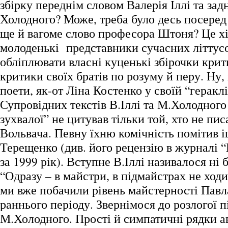
збірку переднім словом Валерія Іллі та за
Холодного? Може, треба було десь посеред
ще й вагоме слово професора Штоня? Це хі
молоденькі представники сучасних літту
обліплювати власні куценькі збірочки кр
критики своїх братів по розуму й перу. Ну, 
поети, як-от Ліна Костенко у своїй “геракл
Супровідних текстів В.Іллі та М.Холодного
зухвалої” не цитував тільки той, хто не пи
Вольвача. Певну їхню комічність помітив і
Терещенко (див. його рецензію в журналі “
за 1999 рік). Вступне В.Іллі називалося ні
“Одразу – в майстри, в підмайстрах не ход
ми вже побачили рівень майстерності Павл
раннього періоду. Звернімося до розлогої 
М.Холодного. Прості й симпатичні рядки ав