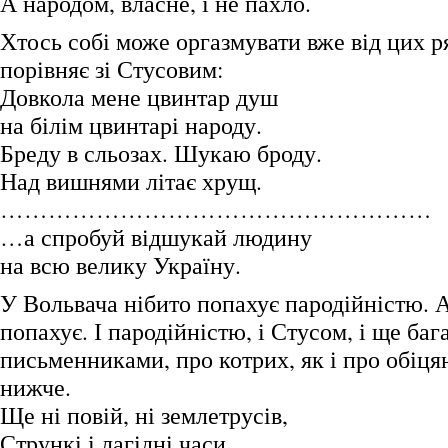
А народом, власне, і не пахло.
Хтось собі може оргазмувати вже від цих ря
порівняє зі Стусовим:
Довкола мене цвинтар душ
на білім цвинтарі народу.
Бреду в сльозах. Шукаю броду.
Над вишнями літає хрущ.
………………………………………………
…а спробуй відшукай людину
на всю велику Україну.
У Вольвача нібито попахує пародійністю. А
попахує. І пародійністю, і Стусом, і ще баг
письменниками, про котрих, як і про обіця
нижче.
Ще ні повій, ні землетрусів,
Стрункі і лагідні часи.