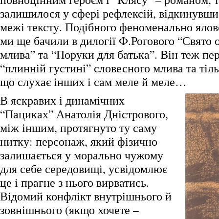
залишилося у сфері рефлексій, відкинувши 
межі тексту. Подібного феноменально яло
ми ще бачили в дилогії Ф.Рогового “Свято 
млива” та “Поруки для батька”. Він теж пе
“плинній густині” словесного млива та тіль
що слухає інших і сам меле й меле…
В яскравих і динамічних
“Пациках” Анатолія Дністрового,
між іншим, протягнуто ту саму
нитку: персонаж, який фізично
залишається у морально чужому
для себе середовищі, усвідомлює
це і прагне з нього вирватись.
Відомий конфлікт внутрішнього й
зовнішнього (якщо хочете –