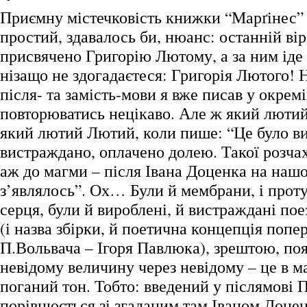
Приємну містечковість книжки “Марґінес”
простий, здавалось би, нюанс: останній ві
присвячено Григорію Лютому, а за ним ід
нізащо не здогадаєтеся: Григорія Лютого! Н
після- та замість-мови я вже писав у окремі
повторюватись нецікаво. Але ж який люти
який лютий Лютий, коли пише: “Це було в
вистраждано, оплачено долею. Такої розчах
аж до магми – після Івана Доценка на нашо
з’являлось”. Ох… Були й мембрани, і проту
серця, були й вироблені, й вистраждані поез
(і назва збірки, й поетична концепція попе
П.Вольвача – Ігоря Павлюка), зрештою, по
невідому величину через невідому – це в м
поганий тон. Тобто: введений у післямові 
порівнюється зі згаданим там Іваном Доцен