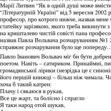
Марії Литвин “Як в одній душі може вмісти
“Літературній Україні” від 5 вересня 2002 
професор, про котрого нижче, назвав мене 
статейку зарізякою, якого треба викинути з
на кришталево чистій совісті пана професо
назвав Павла Вольвача розчаруванням №1
справжнє розчарування було ще попереду
Павло Іванович Вольвач міг би бути добре
поетом. Навіть – сатириком. Принаймні, пи
громадянської лірики (незрідка це є синон
його першій книжці – більш ніж чимала. Ч
хоча б такий катрен:
Плачу і сякаюся в рукав,
Все це жарт, та болісно і спрагло
Я таки народ отой шукав,