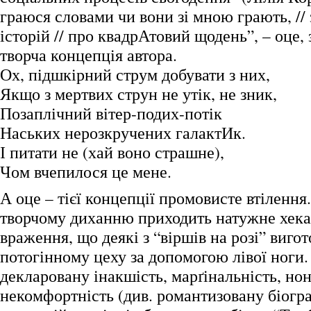
граюся словами чи вони зі мною грають, //
історій // про квадрАтовий щодень”, – оце, 
творча концепція автора.
Ох, підшкірний струм добувати з них,
Якщо з мертвих струн не утік, не зник,
Позаплічний вітер-подих-потік
Наських нерозкручених галактИк.
І питати не (хай воно страшне),
Чом вчепилося це мене.
А оце – тієї концепції промовисте втілення
творчому диханню приходить натужне хека
враження, що деякі з “віршів на розі” виго
потогінному цеху за допомогою лівої ноги.
декларовану інакшість, марґінальність, но
некомфортність (див. романтизовану біогр