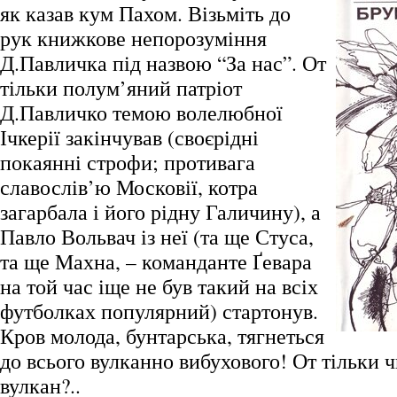
як казав кум Пахом. Візьміть до
рук книжкове непорозуміння
Д.Павличка під назвою “За нас”. От
тільки полум’яний патріот
Д.Павличко темою волелюбної
Ічкерії закінчував (своєрідні
покаянні строфи; противага
славослів’ю Московії, котра
загарбала і його рідну Галичину), а
Павло Вольвач із неї (та ще Стуса,
та ще Махна, – команданте Ґевара
на той час іще не був такий на всіх
футболках популярний) стартонув.
Кров молода, бунтарська, тягнеться
до всього вулканно вибухового! От тільки 
вулкан?..