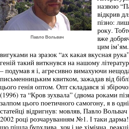
назвою “П
відкрив дл
пізно: лиш
року. Тобт
вже добря
Павло Вольвач
цим ім’ям.
вигуками на зразок “ах какая вкусная рука
геній такий виткнувся на нашому літерату
– подумав я і, агресивно вимахуючи нещо
письменницьким квитком, зажадав від біб
цього генія оптом. Опт складався зі збіроч
(1996) та “Кров зухвала” (двома роками пі
залпом цього поетичного самогону, я в одн
статейці відригнув: мовляв, Павло Вольвач 
2002 році розчаруванням №1. І таки дарма!
що пішла бурхлива, хоч і не хімічна, реакці