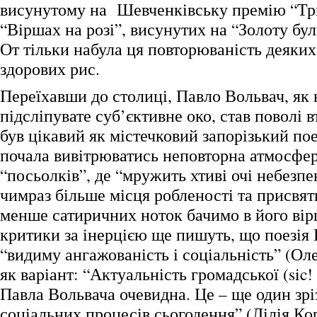
висунутому на Шевченківську премію “Три
“Віршах на розі”, висунутих на “Золоту бул
От тільки набула ця повторюваність деяких
здорових рис.
Переїхавши до столиці, Павло Вольвач, як 
підсліпувате суб’єктивне око, став поволі в
був цікавий як містечковий запорізький поет
почала вивітрюватись неповторна атмосфе
“посьолків”, де “мружить хтиві очі небезпе
чимраз більше місця робленості та присвят
менше сатиричних ноток бачимо в його вір
критики за інерцією ще пишуть, що поезія
“видиму ангажованість і соціальність” (Ол
як варіант: “Актуальність громадської (sic! 
Павла Вольвача очевидна. Це – ще один зр
соціальних процесів сьогодення” (Лілія Кор