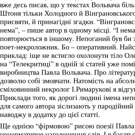
вже десь писав, що у текстах Вольвача біл
Штоня тільки Холодного й Вінграновського.
присвяти, й принагідні згадки. “Вінграновс
нема”, – пише автор в одному місці. “І нем
повторюється в іншому. Непоганий був би 
поет-некроложник. Бо – оперативний. Най
приклад: іще не встигло охолонути тіло Ол
на “Телекритиці” в одній зі статей уже пом
виробництва Павла Вольвача. Про літератур
дозволю собі змовчати. Натомість на абсо
сміховинний некролог І.Римарукові я відгу
Приклади того, як дорогі людині імена неп
для самого автора зіслизають у пародійний 
наводжу в додатку до цієї статті.
Ще однією “фірмовою” рисою поезії Павла
ненормативне наголошення слів. І в багать