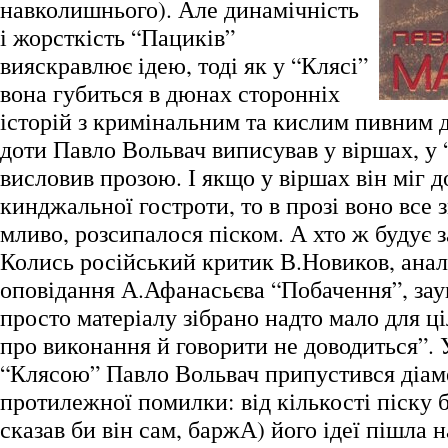
навколишнього). Але динамічність
і жорсткість “Пациків”
вияскравлює ідею, тоді як у “Клясі”
вона губиться в дюнах сторонніх
історій з кримінальним та кислим пивним 
доти Павло Вольвач виписував у віршах, у 
висловив прозою. І якщо у віршах він міг д
кинджальної гостроти, то в прозі воно все 
мливо, розсипалося піском. А хто ж будує 
Колись російський критик В.Новиков, ана
оповідання А.Афанасьєва “Побачення”, зау
просто матеріалу зібрано надто мало для ці
про виконання й говорити не доводиться”. 
“Клясою” Павло Вольвач припустився діам
протилежної помилки: від кількості піску б
сказав би він сам, баржА) його ідеї пішла н