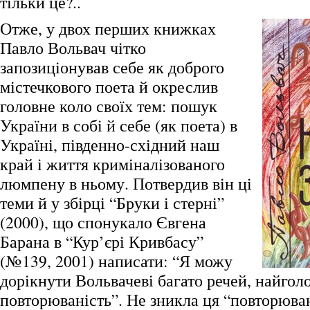
тільки це?..
Отже, у двох перших книжках
Павло Вольвач чітко
запозиціонував себе як доброго
містечкового поета й окреслив
головне коло своїх тем: пошук
України в собі й себе (як поета) в
Україні, південно-східний наш
край і життя криміналізованого
люмпену в ньому. Потвердив він ці
теми й у збірці “Бруки і стерні”
(2000), що спонукало Євгена
Барана в “Кур’єрі Кривбасу”
(№139, 2001) написати: “Я можу
дорікнути Вольвачеві багато речей, найгол
повторюваність”. Не зникла ця “повторюван