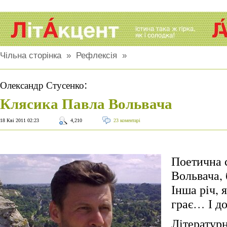
Чільна сторінка
»
Рефлексія
»
:
Олександр Стусенко
Клясика Павла Вольвача
18 Кві 2011 02:23
4,210
23 коментарі
Поетична 
Вольвача, 
Інша річ, я
грає… І до
Літературн