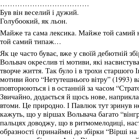
………………………………
Був він веселий і дужий.
Голубоокий, як льон.
Майже та сама лексика. Майже той самий 
той самий типаж…
Як це часто буває, вже у своїй дебютній зб
Вольвач окреслив ті мотиви, які насвистув
творче життя. Так було і в трохи старшого 
мотиви його “Нетутешнього вітру” (1993) в
повторюються і в останній за часом “Страт
Звичайно, додається й щось нове, наприкла
втоми. Це природно. І Павлюк тут зринув н
кажуть, що у віршах Вольвача багато “вінг
пальцях доводжу, що в ритмомелодиці, нас
образності (принаймні до збірки “Вірші на