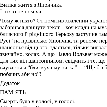
Витіка життя з Япончика
І ніхто не поміча…
Чому ж ніхто? От помітив хвалений українс
забарився двинути текст – хоч клади на муз
ближчого й ріднішого Терьоху заступив там
Русі” на прізвисько Япончик, та реноме пе
шансоньє від цього, здається, тільки виграл
звичайно, колах. А що Павло Вольвач може
для тих кіл шансонником, свідчить і те, що
вчувається “блискуча му-зи-ка”… “Ще б з б
побачив аби но”!
Додаток
ПАМ’ЯТЬ
Смерть була у волосі, у голосі.