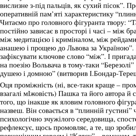
вислизне з-під пальців, як сухий пісок”. П
оперативній пам’яті характеристику “плинн
Читаємо про головного фігуранта твору: “
постійно зависає в просторі і часі – між бр
між медитацією і криміналом, між рейдами
анашею і прощею до Львова за Україною”
зафіксувати ключове слово “між”. І пригада
на поезію Вольвача в тому-таки “Березолі”
душею і домною” (витворив І.Бондар-Тере
Оця проміжність (ні, все-таки краще – про
взагалі мІжовість) Пашка та його автора й
того, що інакше як яловим головного фігур
назвеш. Він совається в “плинній густині” 
психологічно зчужілого середовища, спосте
рефлексує, щось промовляє, а те, що зроби
повноцінним героєм і “Клясу” – романом, т