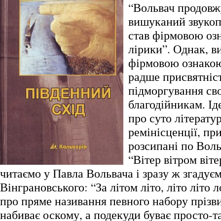
“Вольвач продовж
вишуканий звукоп
став фірмовою оз
лірики”. Однак, в
фірмовою ознакою
радше присвятніст
підморгування сво
благодійникам. Іде
про суто літератур
ремінісценції, пр
розсипані по Воль
“Вітер вітром віте
читаємо у Павла Вольвача і зразу ж згадує
Вінграновського: “За літом літо, літо літо
про пряме називання певного набору прізв
набиває оскому, а подекуди буває просто-т