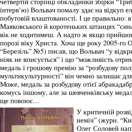
четвертій сторінці обкладинки збірки “Три
інтерв’ю) Вольвач помалу здає на відкуп е
побутовій влаштованості. І це правильно: в
Маяковського й коротеньких штанцях “син
вік не ходитимеш. А надто ж якщо прийшов
порозі віку Христа. Хоча ще року 2005-го 
“Березіль” №5) писав, що Вольвач “у відкр
ніяк не вписується” і що “можливість отри
медаль і грошову премію за “розбудову пол
мультикультурності” він чемно залишає для
Може, медаль за розбудову отієї абракадабр
комусь іншому, але за шевченківську медал
ще повоює…
У критичній розві
неміч” (журн. “Ки
Олег Соловей нап