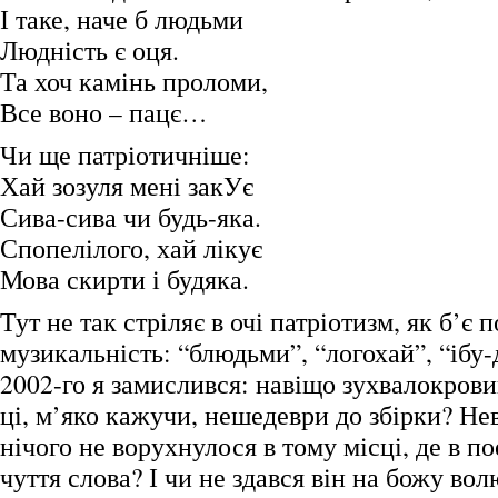
І таке, наче б людьми
Людність є оця.
Та хоч камінь проломи,
Все воно – пацє…
Чи ще патріотичніше:
Хай зозуля мені закУє
Сива-сива чи будь-яка.
Спопелілого, хай лікує
Мова скирти і будяка.
Тут не так стріляє в очі патріотизм, як б’є п
музикальність: “блюдьми”, “логохай”, “іб
2002-го я замислився: навіщо зухвалокров
ці, м’яко кажучи, нешедеври до збірки? Не
нічого не ворухнулося в тому місці, де в по
чуття слова? І чи не здався він на божу в