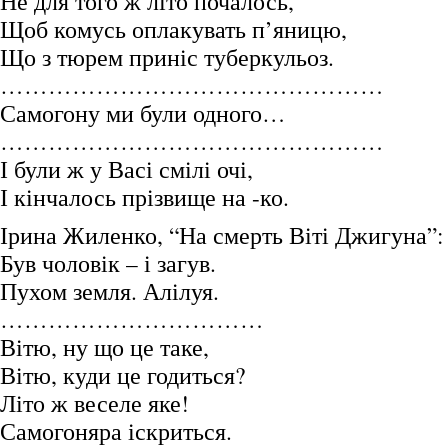
Не для того ж літо почалось,
Щоб комусь оплакувать п’яницю,
Що з тюрем приніс туберкульоз.
…………………………………………
Самогону ми були одного…
…………………………………………
І були ж у Васі смілі очі,
І кінчалось прізвище на -ко.
Ірина Жиленко, “На смерть Віті Джигуна”:
Був чоловік – і загув.
Пухом земля. Алілуя.
……………………………
Вітю, ну що це таке,
Вітю, куди це годиться?
Літо ж веселе яке!
Самогоняра іскриться.