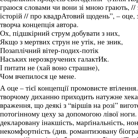
граюся словами чи вони зі мною грають, //
історій // про квадрАтовий щодень”, – оце, 
творча концепція автора.
Ох, підшкірний струм добувати з них,
Якщо з мертвих струн не утік, не зник,
Позаплічний вітер-подих-потік
Наських нерозкручених галактИк.
І питати не (хай воно страшне),
Чом вчепилося це мене.
А оце – тієї концепції промовисте втілення
творчому диханню приходить натужне хека
враження, що деякі з “віршів на розі” виго
потогінному цеху за допомогою лівої ноги.
декларовану інакшість, марґінальність, но
некомфортність (див. романтизовану біогр