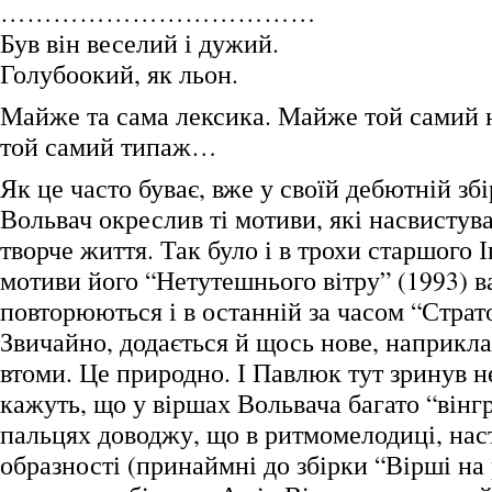
………………………………
Був він веселий і дужий.
Голубоокий, як льон.
Майже та сама лексика. Майже той самий 
той самий типаж…
Як це часто буває, вже у своїй дебютній зб
Вольвач окреслив ті мотиви, які насвистув
творче життя. Так було і в трохи старшого 
мотиви його “Нетутешнього вітру” (1993) в
повторюються і в останній за часом “Страт
Звичайно, додається й щось нове, наприкла
втоми. Це природно. І Павлюк тут зринув н
кажуть, що у віршах Вольвача багато “вінг
пальцях доводжу, що в ритмомелодиці, нас
образності (принаймні до збірки “Вірші на