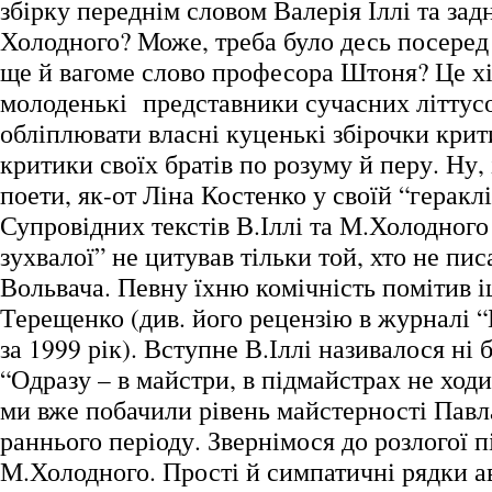
збірку переднім словом Валерія Іллі та за
Холодного? Може, треба було десь посеред
ще й вагоме слово професора Штоня? Це хі
молоденькі представники сучасних літту
обліплювати власні куценькі збірочки кр
критики своїх братів по розуму й перу. Ну, 
поети, як-от Ліна Костенко у своїй “геракл
Супровідних текстів В.Іллі та М.Холодного
зухвалої” не цитував тільки той, хто не пи
Вольвача. Певну їхню комічність помітив і
Терещенко (див. його рецензію в журналі “
за 1999 рік). Вступне В.Іллі називалося ні
“Одразу – в майстри, в підмайстрах не ход
ми вже побачили рівень майстерності Павл
раннього періоду. Звернімося до розлогої 
М.Холодного. Прості й симпатичні рядки ав