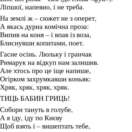
Ліпшої, напевно, і не треба.
На землі ж – сюжет не з оперет,
А якась дурна комічна проза:
Випив на коня – і впав із воза,
Блиснувши копитами, поет.
Гасне осінь. Люльку і гранчак
Римарук на відкуп нам залишив.
Але хтось про це іще напише,
Огірком захрумкавши коньяк:
Хряк, хряк, хряк, хряк.
ТИЦЬ БАБИН ГРИЦЬ!
Собори тануть в голубе,
А я іду, іду по Києву
Щоб взять і – вишептать тебе,