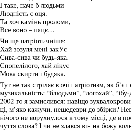
І таке, наче б людьми
Людність є оця.
Та хоч камінь проломи,
Все воно – пацє…
Чи ще патріотичніше:
Хай зозуля мені закУє
Сива-сива чи будь-яка.
Спопелілого, хай лікує
Мова скирти і будяка.
Тут не так стріляє в очі патріотизм, як б’є п
музикальність: “блюдьми”, “логохай”, “іб
2002-го я замислився: навіщо зухвалокров
ці, м’яко кажучи, нешедеври до збірки? Не
нічого не ворухнулося в тому місці, де в по
чуття слова? І чи не здався він на божу в