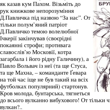
як казав кум Пахом. Візьміть до
рук книжкове непорозуміння
Д.Павличка під назвою “За нас”. От
тільки полум’яний патріот
Д.Павличко темою волелюбної
Ічкерії закінчував (своєрідні
покаянні строфи; противага
славослів’ю Московії, котра
загарбала і його рідну Галичину), а
Павло Вольвач із неї (та ще Стуса,
та ще Махна, – команданте Ґевара
на той час іще не був такий на всіх
футболках популярний) стартонув.
Кров молода, бунтарська, тягнеться
до всього вулканно вибухового! От тільки 
вулкан?..