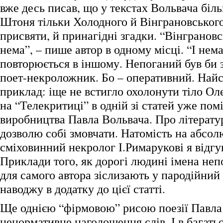
вже десь писав, що у текстах Вольвача біл
Штоня тільки Холодного й Вінграновського.
присвяти, й принагідні згадки. “Вінграновс
нема”, – пише автор в одному місці. “І нем
повторюється в іншому. Непоганий був би 
поет-некроложник. Бо – оперативний. Най
приклад: іще не встигло охолонути тіло Ол
на “Телекритиці” в одній зі статей уже пом
виробництва Павла Вольвача. Про літератур
дозволю собі змовчати. Натомість на абсо
сміховинний некролог І.Римарукові я відгу
Приклади того, як дорогі людині імена неп
для самого автора зіслизають у пародійний 
наводжу в додатку до цієї статті.
Ще однією “фірмовою” рисою поезії Павла
ненормативне наголошення слів. І в багать