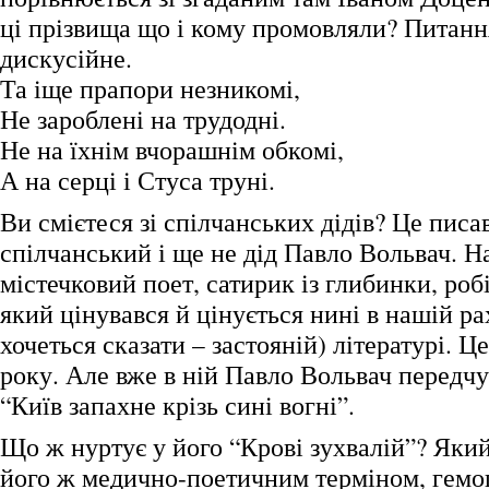
ці прізвища що і кому промовляли? Питання
дискусійне.
Та іще прапори незникомі,
Не зароблені на трудодні.
Не на їхнім вчорашнім обкомі,
А на серці і Стуса труні.
Ви смієтеся зі спілчанських дідів? Це писа
спілчанський і ще не дід Павло Вольвач. Н
містечковий поет, сатирик із глибинки, роб
який цінувався й цінується нині в нашій ра
хочеться сказати – застояній) літературі. 
року. Але вже в ній Павло Вольвач передч
“Київ запахне крізь сині вогні”.
Що ж нуртує у його “Крові зухвалій”? Яки
його ж медично-поетичним терміном, гемо