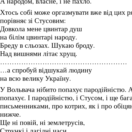
А народом, власне, і не пахло.
Хтось собі може оргазмувати вже від цих ря
порівняє зі Стусовим:
Довкола мене цвинтар душ
на білім цвинтарі народу.
Бреду в сльозах. Шукаю броду.
Над вишнями літає хрущ.
………………………………………………
…а спробуй відшукай людину
на всю велику Україну.
У Вольвача нібито попахує пародійністю. А
попахує. І пародійністю, і Стусом, і ще баг
письменниками, про котрих, як і про обіця
нижче.
Ще ні повій, ні землетрусів,
Стрункі і лагідні часи.