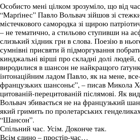
Особисто мені цілком зрозуміло, що від ча
“Марґінес” Павло Вольвач зійшов зі стежки
містечкового самородка зі щирою патріот
– не тематично, а стильово ступивши на ас
слизький хідник гри в слова. Поезію в ньог
сумнівні присвяти й підморгування побрат
кинджальні вірші про складні долі людей, с
виродилися в шансон не найкращого ґатунк
інтонаційним ладом Павло, як на мене, вс
французьких шансоньє”, – писав Микола Х
цитованій-перецитованій післямові. Як вид
Вольвач збивається не на французький шанс
який гримить по пролетарських генделиках
“Шансон”.
Спільний час. Усім. Доконче так.
Всім єдино – простір-час…