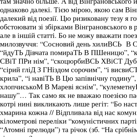
там значно більше. А від Вінграновського й
однаково далекі. Тією мірою, якою сам Ві
далекий від поезії. Цю ризиковану тезу я г
обстоювати зі збірками Вінграновського в р
але в іншій статті. Бо не можу вважати пое
милозвуччя: “Сосновий день хилиВСЬ В С
“йдуТЬ Дівчата помираТЬ В ПШеницю”, “
СВіТ ПРи нім”, “скоцюрбиВСЬ ХВіСТ Дубо
“сірий гліД З ГНіздом сорочим”, “і висви
крила”, “і навіТЬ В Цю запівнічну годину”,
хлопчиськоМ В Мареві яснім”, “кулеметн
нашу”… Так само як не вважаю поезією па
котрі нині викликають лише регіт: “Бо нас
хмарина кожна // Відпливала від нас комун
кілометрові переліки “комуністичних партій
“Атомні прелюди”) та річок (зб. “На срібнім 