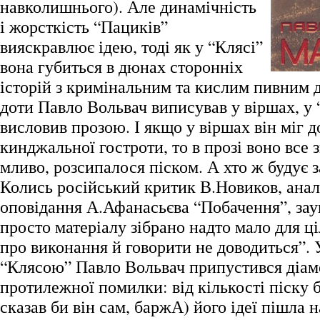
навколишнього). Але динамічність
і жорсткість “Пациків”
вияскравлює ідею, тоді як у “Клясі”
вона губиться в дюнах сторонніх
історій з кримінальним та кислим пивним 
доти Павло Вольвач виписував у віршах, у 
висловив прозою. І якщо у віршах він міг д
кинджальної гостроти, то в прозі воно все 
мливо, розсипалося піском. А хто ж будує 
Колись російський критик В.Новиков, ана
оповідання А.Афанасьєва “Побачення”, зау
просто матеріалу зібрано надто мало для ці
про виконання й говорити не доводиться”. 
“Клясою” Павло Вольвач припустився діам
протилежної помилки: від кількості піску б
сказав би він сам, баржА) його ідеї пішла н