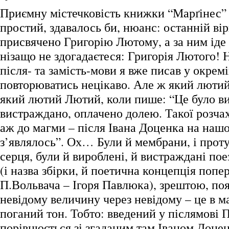
Приємну містечковість книжки “Марґінес”
простий, здавалось би, нюанс: останній ві
присвячено Григорію Лютому, а за ним ід
нізащо не здогадаєтеся: Григорія Лютого! Н
після- та замість-мови я вже писав у окремі
повторюватись нецікаво. Але ж який люти
який лютий Лютий, коли пише: “Це було в
вистраждано, оплачено долею. Такої розчах
аж до магми – після Івана Доценка на нашо
з’являлось”. Ох… Були й мембрани, і проту
серця, були й вироблені, й вистраждані поез
(і назва збірки, й поетична концепція попе
П.Вольвача – Ігоря Павлюка), зрештою, по
невідому величину через невідому – це в м
поганий тон. Тобто: введений у післямові 
порівнюється зі згаданим там Іваном Доцен