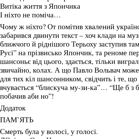
Витіка життя з Япончика
І ніхто не поміча…
Чому ж ніхто? От помітив хвалений українс
забарився двинути текст – хоч клади на муз
ближчого й ріднішого Терьоху заступив там
Русі” на прізвисько Япончик, та реноме пе
шансоньє від цього, здається, тільки виграл
звичайно, колах. А що Павло Вольвач може
для тих кіл шансонником, свідчить і те, що
вчувається “блискуча му-зи-ка”… “Ще б з б
побачив аби но”!
Додаток
ПАМ’ЯТЬ
Смерть була у волосі, у голосі.