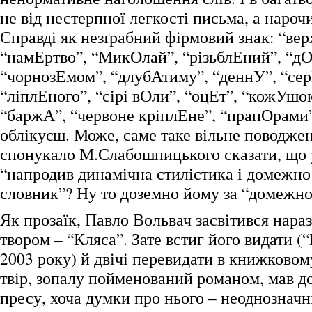
не від нестерпної легкості письма, а нароч
Справді як незґрабний фірмовий знак: “ве
“намЕртво”, “МикОлай”, “різьблЕний”, “дО
“чорнозЕмом”, “длубАтиму”, “деннУ”, “сер
“ліплЕного”, “сірі вОли”, “оцЕт”, “кожУшо
“баржА”, “червоне кріплЕне”, “прапОрами
облікуєш. Може, саме таке вільне поводжен
спонукало М.Слабошпицького сказати, що 
“напродив динамічна стилістика і домежн
словник”? Ну то доземно йому за “домеж
Як прозаїк, Павло Вольвач засвітився нара
твором – “Кляса”. Зате встиг його видати (
2003 року) й двічі перевидати в книжковом
твір, зопалу пойменований романом, мав д
пресу, хоча думки про нього – неоднозначн