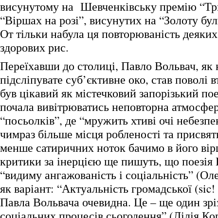
висунутому на Шевченківську премію “Три
“Віршах на розі”, висунутих на “Золоту бул
От тільки набула ця повторюваність деяких
здорових рис.
Переїхавши до столиці, Павло Вольвач, як 
підсліпувате суб’єктивне око, став поволі в
був цікавий як містечковий запорізький поет
почала вивітрюватись неповторна атмосфе
“посьолків”, де “мружить хтиві очі небезпе
чимраз більше місця робленості та присвят
менше сатиричних ноток бачимо в його вір
критики за інерцією ще пишуть, що поезія
“видиму ангажованість і соціальність” (Ол
як варіант: “Актуальність громадської (sic! 
Павла Вольвача очевидна. Це – ще один зр
соціальних процесів сьогодення” (Лілія Кор