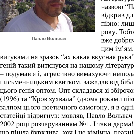
назвою “П
відкрив дл
пізно: лиш
року. Тобт
вже добря
Павло Вольвач
цим ім’ям.
вигуками на зразок “ах какая вкусная рука
геній такий виткнувся на нашому літерату
– подумав я і, агресивно вимахуючи нещо
письменницьким квитком, зажадав від біб
цього генія оптом. Опт складався зі збіроч
(1996) та “Кров зухвала” (двома роками пі
залпом цього поетичного самогону, я в одн
статейці відригнув: мовляв, Павло Вольвач 
2002 році розчаруванням №1. І таки дарма!
що пішла бурхлива, хоч і не хімічна, реакці