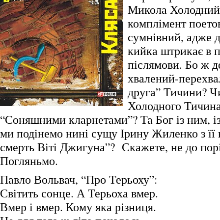
Микола Холодний
комплімент поетов
сумнівний, адже 
кийка штрикає в п
післямови. Бо ж де
хвалений-перехва
друга” Тичини? Ч
Холодного Тичина
“Соняшними кларнетами”? Та Бог із ним, і
ми подінемо нині сущу Ірину Жиленко з її
смерть Віті Джигуна”? Скажете, не до пор
Погляньмо.
Павло Вольвач, “Про Терьоху”:
Світить сонце. А Терьоха вмер.
Вмер і вмер. Кому яка різниця.