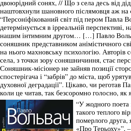
двоюрідний сонях, // Що з села десь від дід
наштовхнули шановного післямовця аж на 
“Персоніфікований світ під пером Павла В
детермінується в ірреальній перспективі, н
нашим інтимним другом… […] Павло Воль
соняшник представником анімістичного св
на нього махновську психологію. Авторів с
села, з точки зору соняшничиння, стає перс
Соняшник-місіонер не зайняв позиції стор
спостерігача і “забрів” до міста, щоб уряту
духовної деградації”. Цікаво, чи реготав П
коли це читав, так безсоромно голосно, як 
“У жодного поета
такого теплого ві
померлого друга, 
«Про Терьоху»”, –