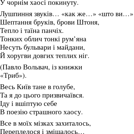
У чорнім хаосі покинуту.
Лушпиння звуків… «как же…» «што ви…»
Шептання бруків, брови Штоня,
Тепло і таїна панчіх.
Тонких облич тонкі рум’яна
Несуть бульвари і майдани,
Й хоругви довгих теплих ніг.
(Павло Вольвач, із книжки
«Триб»).
Весь Київ тане в голубе,
Та я до цього призвичаївся.
Іду і вшіптую себе
В поезію страшного хаосу.
Все в моїх мізках захиталось,
Переплелося і змішалось…