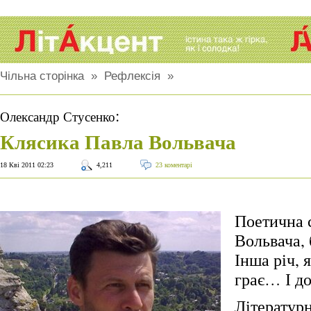
Чільна сторінка
»
Рефлексія
»
:
Олександр Стусенко
Клясика Павла Вольвача
18 Кві 2011 02:23
4,211
23 коментарі
Поетична 
Вольвача, 
Інша річ, я
грає… І до
Літературн