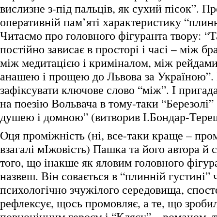
вислизне з-під пальців, як сухий пісок”. П
оперативній пам’яті характеристику “плинн
Читаємо про головного фігуранта твору: “
постійно зависає в просторі і часі – між бр
між медитацією і криміналом, між рейдами
анашею і прощею до Львова за Україною”
зафіксувати ключове слово “між”. І пригада
на поезію Вольвача в тому-таки “Березолі”
душею і домною” (витворив І.Бондар-Тере
Оця проміжність (ні, все-таки краще – про
взагалі мІжовість) Пашка та його автора й
того, що інакше як яловим головного фігур
назвеш. Він совається в “плинній густині” 
психологічно зчужілого середовища, спосте
рефлексує, щось промовляє, а те, що зроби
повноцінним героєм і “Клясу” – романом, т