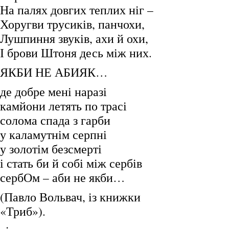
На палях довгих теплих ніг –
Хоругви трусиків, панчохи,
Лушпиння звуків, ахи й охи,
І брови Штоня десь між них.
ЯКБИ НЕ АБИЯК…
де добре мені наразі
камйони летять по трасі
солома спада з гарби
у каламутнім серпні
у золотім безсмерті
і стать би й собі між сербів
сербОм – аби не якби…
(Павло Вольвач, із книжки
«Триб»).