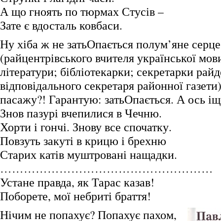
А що гноять по тюрмах Стусів –
Зате є вдосталь ковбаси.
Ну хіба ж не затьОпається полум’яне серце
(райцентрівського вчителя української мови
літератури; бібліотекарки; секретарки райд
відповідального секретаря районної газети)
пасажу?! Гарантую: затьОпається. А ось іщ
Знов пазурі вчепилися в Чечню.
Хорти і гончі. Знову все спочатку.
Повзуть закуті в крицю і брехню
Старих катів муштровані нащадки.
………………………………………………
Устане правда, як Тарас казав!
Поборете, мої небриті браття!
Нічим не попахує? Попахує пахом,