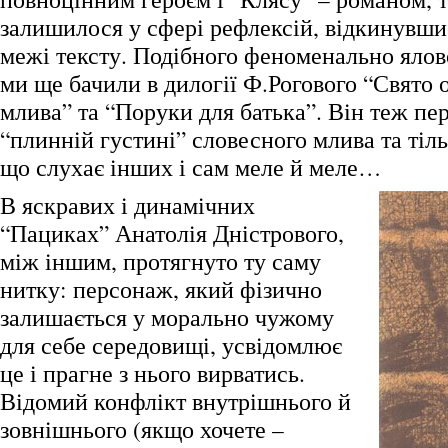
залишилося у сфері рефлексій, відкинувши 
межі тексту. Подібного феноменально яло
ми ще бачили в дилогії Ф.Рогового “Свято 
млива” та “Поруки для батька”. Він теж пе
“плинній густині” словесного млива та тіль
що слухає інших і сам меле й меле…
В яскравих і динамічних
“Пациках” Анатолія Дністрового,
між іншим, протягнуто ту саму
нитку: персонаж, який фізично
залишається у морально чужому
для себе середовищі, усвідомлює
це і прагне з нього вирватись.
Відомий конфлікт внутрішнього й
зовнішнього (якщо хочете –