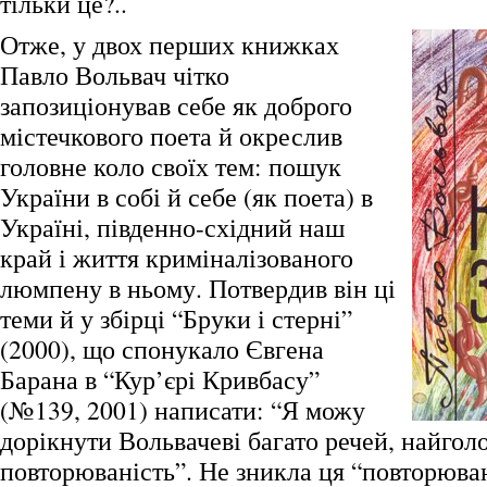
тільки це?..
Отже, у двох перших книжках
Павло Вольвач чітко
запозиціонував себе як доброго
містечкового поета й окреслив
головне коло своїх тем: пошук
України в собі й себе (як поета) в
Україні, південно-східний наш
край і життя криміналізованого
люмпену в ньому. Потвердив він ці
теми й у збірці “Бруки і стерні”
(2000), що спонукало Євгена
Барана в “Кур’єрі Кривбасу”
(№139, 2001) написати: “Я можу
дорікнути Вольвачеві багато речей, найгол
повторюваність”. Не зникла ця “повторюван