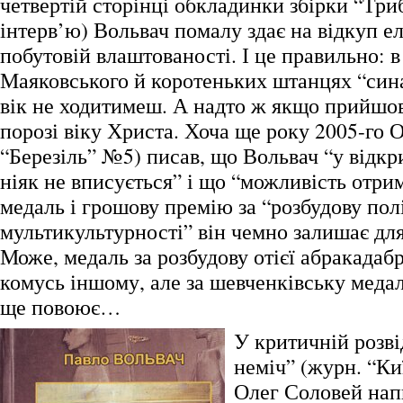
четвертій сторінці обкладинки збірки “Три
інтерв’ю) Вольвач помалу здає на відкуп е
побутовій влаштованості. І це правильно: в
Маяковського й коротеньких штанцях “син
вік не ходитимеш. А надто ж якщо прийшов
порозі віку Христа. Хоча ще року 2005-го 
“Березіль” №5) писав, що Вольвач “у відкр
ніяк не вписується” і що “можливість отри
медаль і грошову премію за “розбудову пол
мультикультурності” він чемно залишає для
Може, медаль за розбудову отієї абракадабр
комусь іншому, але за шевченківську медал
ще повоює…
У критичній розві
неміч” (журн. “Ки
Олег Соловей нап