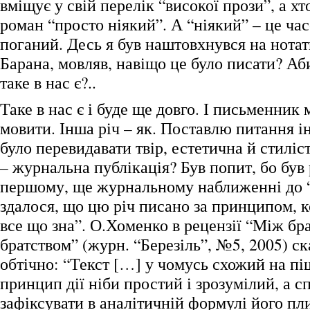
вміщує у свій перелік “високої прози”, а хт
роман “просто ніякий”. А “ніякий” – це ча
поганий. Десь я був наштовхнувся на нота
Барана, мовляв, навіщо це було писати? Аб
таке в нас є?..
Таке в нас є і буде ще довго. І письменник 
мовити. Інша річ – як. Поставлю питання і
було перевидавати твір, естетична й стиліс
– журнальна публікація? Був попит, бо був
першому, ще журнальному наближенні до 
здалося, що цю річ писано за принципом, к
все що зна”. О.Хоменко в рецензії “Між бр
братством” (журн. “Березіль”, №5, 2005) ск
обтічно: “Текст […] у чомусь схожий на п
принцип дії ніби простий і зрозумілий, а с
зафіксувати в аналітичній формулі його пл