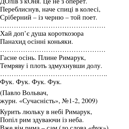
ДОлів з кОня. Це не з оперет.
Переблиснув, наче спиці в колесі,
Сріберний – із черню – той поет.
……………………………………….
Хай доп’є душа короткозора
Панахид осінні коньяки.
……………………………………….
Гасне осінь. Плине Римарук,
Темряву і плоть здмухнувши долу.
………………………………………..
Фук. Фук. Фук. Фук.
(Павло Вольвач,
журн. «Сучасність», №1-2, 2009)
Курить люльку в небі Римарук,
Попіл рим здуваючи із неба.
Вже він рима – сам (до слова «фук»).