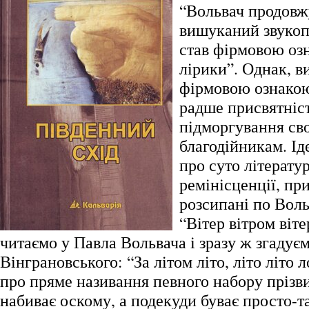
“Вольвач продовж
вишуканий звукоп
став фірмовою оз
лірики”. Однак, в
фірмовою ознакою
радше присвятніст
підморгування сво
благодійникам. Іде
про суто літератур
ремінісценції, пр
розсипані по Воль
“Вітер вітром віте
читаємо у Павла Вольвача і зразу ж згадує
Вінграновського: “За літом літо, літо літо
про пряме називання певного набору прізв
набиває оскому, а подекуди буває просто-т