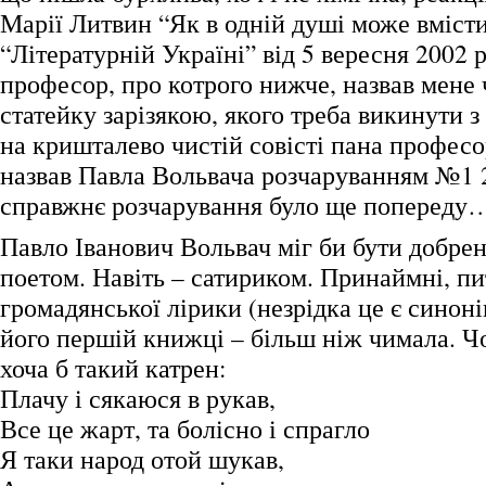
Марії Литвин “Як в одній душі може вмісти
“Літературній Україні” від 5 вересня 2002 
професор, про котрого нижче, назвав мене 
статейку зарізякою, якого треба викинути з
на кришталево чистій совісті пана професо
назвав Павла Вольвача розчаруванням №1
справжнє розчарування було ще попереду
Павло Іванович Вольвач міг би бути добре
поетом. Навіть – сатириком. Принаймні, пи
громадянської лірики (незрідка це є синон
його першій книжці – більш ніж чимала. Ч
хоча б такий катрен:
Плачу і сякаюся в рукав,
Все це жарт, та болісно і спрагло
Я таки народ отой шукав,