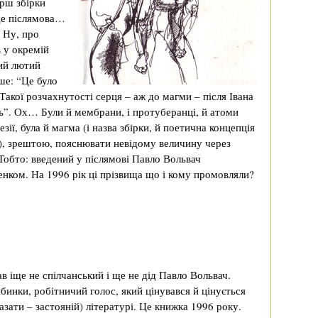
ірш збірки
де післямова…
 Ну, про
в у окремій
кий лютий
ше: “Це було
акої розчахнутості серця – аж до магми – після Івана
ь”. Ох… Були й мембрани, і протуберанці, й атоми
зії, була й магма (і назва збірки, й поетична концепція
), зрештою, пояснювати невідому величину через
 Тобто: введений у післямові Павло Вольвач
енком. На 1996 рік ці прізвища що і кому промовляли?
ав іще не спілчанський і ще не дід Павло Вольвач.
ибинки, робітничий голос, який цінувався й цінується
азати – застояній) літературі. Це книжка 1996 року.