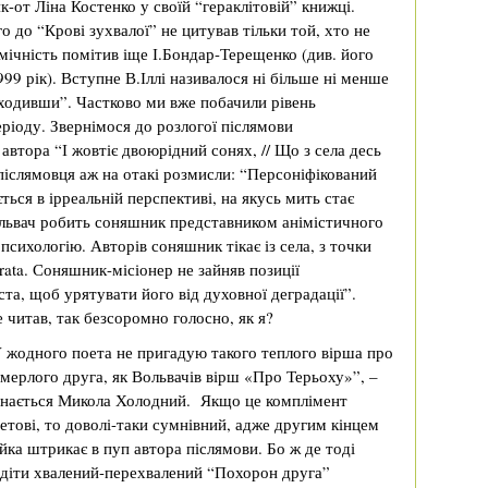
як-от Ліна Костенко у своїй “гераклітовій” книжці.
о до “Крові зухвалої” не цитував тільки той, хто не
мічність помітив іще І.Бондар-Терещенко (див. його
999 рік). Вступне В.Іллі називалося ні більше ні менше
 ходивши”. Частково ми вже побачили рівень
ріоду. Звернімося до розлогої післямови
втора “І жовтіє двоюрідний сонях, // Що з села десь
післямовця аж на отакі розмисли: “Персоніфікований
ться в ірреальній перспективі, на якусь мить стає
ьвач робить соняшник представником анімістичного
психологію. Авторів соняшник тікає із села, з точки
ata. Соняшник-місіонер не зайняв позиції
ста, щоб урятувати його від духовної деградації”.
е читав, так безсоромно голосно, як я?
 жодного поета не пригадую такого теплого вірша про
мерлого друга, як Вольвачів вірш «Про Терьоху»”, –
знається Микола Холодний. Якщо це комплімент
етові, то доволі-таки сумнівний, адже другим кінцем
йка штрикає в пуп автора післямови. Бо ж де тоді
діти хвалений-перехвалений “Похорон друга”