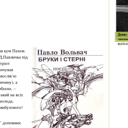
Денис
лихом
вугілл
ав кум Пахом.
Д.Павличка під
тріот
інчував
авослів’ю
личину), а
 Махна, –
такий на всіх
молода,
 вибухового!
с” доповнює