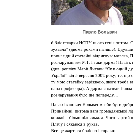
Павло Вольвач
бібліотекарки НСПУ цього генія оптом. Оп
зухвала” (двома роками пізніше). Вдувши
принагідній статейці відригнув: мовляв, 
розчаруванням №1. І таки дарма! Навіть н
(див. репліку Марії Литвин “Як в одній д
Україні” від 5 вересня 2002 року; те, що
ту мою статейку зарізякою, якого треба в
пана професора). А дарма я назвав Пав
розчарування було ще попереду…
Павло Іванович Вольвач міг би бути добр
Принаймні, питома вага громадянської лір
книжці – більш ніж чимала. Чого вартий о
Плачу і сякаюся в рукав,
Все це жарт, та болісно і спрагло