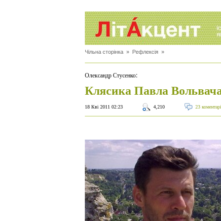
Чільна сторінка
»
Рефлексія
»
:
Олександр Стусенко
Клясика Павла Вольвач
18 Кві 2011 02:23
4,210
23 коментар