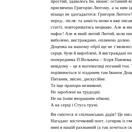
простий, здавалось би, нюанс: останній в
присвячено Григорію Лютому, а за ним і
нізащо не здогадаєтеся: Григорія Лютого!
перед-, після- та замість-мови я вже писа
статті, повторюватись нецікаво. Але ж я
пафос! Але ж який лютий Лютий, коли пи
виболено, вистраждано, оплачено долею. Т
Доценка на нашому обрії ще не з’являлос
серця, були й вироблені, й вистраждані пое
попередника П.Вольвача – Ігоря Павлюка
невідому – це в математиці поганий тон.
порівнюється зі згаданим там Іваном Доц
Питання, звісно, дискусійне.
Та іще прапори незникомі,
Не зароблені на трудодні.
Не на їхнім вчорашнім обкомі,
А на серці і Стуса труні.
Ви смієтеся зі спілчанських дідів? Це пис
Нагадаю: містечковий поет, сатирик із гл
нині в нашій рахманній (а так хочеться ск