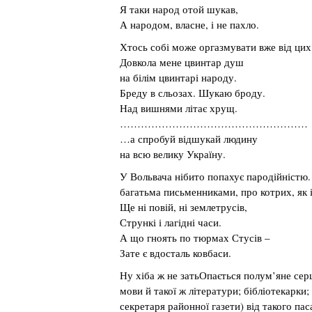
Я таки народ отой шукав,
А народом, власне, і не пахло.
Хтось собі може оргазмувати вже від цих 
Довкола мене цвинтар душ
на білім цвинтарі народу.
Бреду в сльозах. Шукаю броду.
Над вишнями літає хрущ.
………………………………………………
…а спробуй відшукай людину
на всю велику Україну.
У Вольвача нібито попахує пародійністю. 
багатьма письменниками, про котрих, як 
Ще ні повій, ні землетрусів,
Стрункі і лагідні часи.
А що гноять по тюрмах Стусів –
Зате є вдосталь ковбаси.
Ну хіба ж не затьОпається полум’яне серц
мови й такої ж літератури; бібліотекарки
секретаря районної газети) від такого па