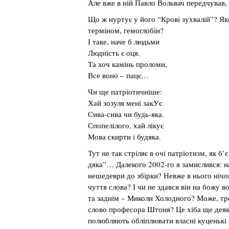
Але вже в ній Павло Вольвач передчував, 
Що ж нуртує у його “Крові зухвалій”? Я
терміном, гемоглобін?
І таке, наче б людьми
Людність є оця.
Та хоч камінь проломи,
Все воно – пацє…
Чи ще патріотичніше:
Хай зозуля мені закУє
Сива-сива чи будь-яка.
Спопелілого, хай лікує
Мова скирти і будяка.
Тут не так стріляє в очі патріотизм, як б’
дяка”… Далекого 2002-го я замислився: н
нешедеври до збірки? Невже в нього нічог
чуття слова? І чи не здався він на божу 
та заднім – Миколи Холодного? Може, тр
слово професора Штоня? Це хіба ще деяк
полюбляють обліплювати власні куценькі