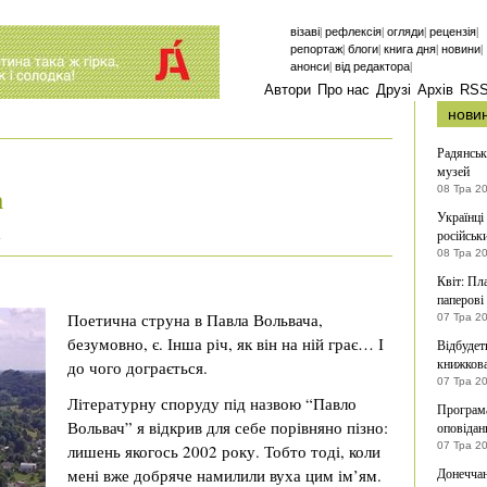
|
|
|
|
візаві
рефлексія
огляди
рецензія
|
|
|
|
репортаж
блоги
книга дня
новини
|
|
анонси
від редактора
Автори
Про нас
Друзі
Архів
RS
нови
Радянськ
музей
а
08 Тра 2
Українці
російськи
і
08 Тра 2
Квіт: Пл
паперові
Поетична струна в Павла Вольвача,
07 Тра 2
безумовно, є. Інша річ, як він на ній грає… І
Відбудет
книжкова
до чого дограється.
07 Тра 2
Літературну споруду під назвою “Павло
Програм
Вольвач” я відкрив для себе порівняно пізно:
оповідан
07 Тра 2
лишень якогось 2002 року. Тобто тоді, коли
мені вже добряче намилили вуха цим ім’ям.
Донеччан