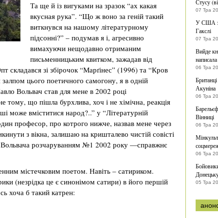
Стусу (в
Та ще й із вигуками на зразок “ах какая
07 Тра 2
вкусная рука”. “Що ж воно за геній такий
У США зн
виткнувся на нашому літературному
Гакслі
підсонні?” – подумав я і, агресивно
07 Тра 2
вимахуючи нещодавно отриманим
Вийде кн
письменницьким квитком, зажадав від
написала
т складався зі збірочок “Марґінес” (1996) та “Кров
06 Тра 2
 залпом цього поетичного самогону, я в одній
Британці
Акуніна
Павло Вольвач став для мене в 2002 році
06 Тра 2
е тому, що пішла бурхлива, хоч і не хімічна, реакція
Барельєф
уші може вміститися народ?..” у “Літературній
Вінниці
 один професор, про котрого нижче, назвав мене через
06 Тра 2
икинути з вікна, залишаю на кришталево чистій совісті
Мінкульт
ла Вольвача розчаруванням №1 2002 року —справжнє
соцмере
06 Тра 2
Бойовики
енним містечковим поетом. Навіть – сатириком.
Донецьк
ики (незрідка це є синонімом сатири) в його першій
05 Тра 2
сь хоча б такий катрен:
анон