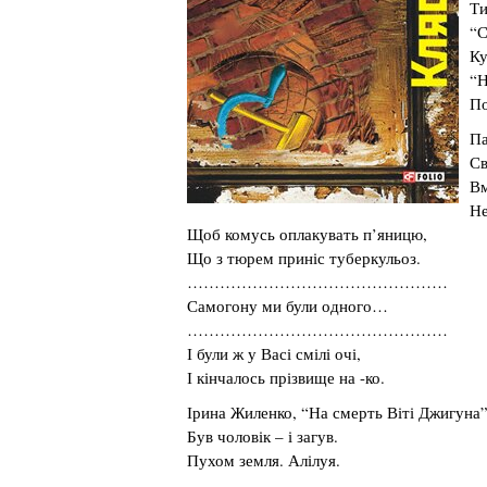
Ти
“С
Ку
“Н
По
Па
Св
Вм
Не
Щоб комусь оплакувать п’яницю,
Що з тюрем приніс туберкульоз.
…………………………………………
Самогону ми були одного…
…………………………………………
І були ж у Васі смілі очі,
І кінчалось прізвище на -ко.
Ірина Жиленко, “На смерть Віті Джигуна”
Був чоловік – і загув.
Пухом земля. Алілуя.
……………………………