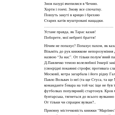
Знов пазурі вчепилися в Чечню.
Хорти і гончі. Знову все спочатку.
Повзуть закуті в крицю і брехню
Старих катів муштровані нащадки.
………………………………………………
Устане правда, як Тарас казав!
Поборете, мої небриті браття!
Нічим не попахує? Попахує пахом, як каз
Візьміть до рук книжкове непорозуміння 
назвою “За нас”. От тільки полум’яний па
Д.Павличко темою волелюбної Ічкерії зак
(своєрідні покаянні строфи; противага сл
Московії, котра загарбала і його рідну Га
Павло Вольвач із неї (та ще Стуса, та ще
команданте Ґевара на той час іще не був 
футболках популярний) стартонув. Кров 
бунтарська, тягнеться до всього вулканно
От тільки чи спрацює вулкан?..
Приємну містечковість книжки “Марґіне