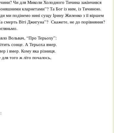
чини? Чи для Миколи Холодного Тичина закінчився
оняшними кларнетами”? Та Бог із ним, із Тичиною.
ди ми подінемо нині сущу Ірину Жиленко з її віршем
а смерть Віті Джигуна”? Скажете, не до порівняння?
гляньмо.
вло Вольвач, “Про Терьоху”:
ітить сонце. А Терьоха вмер.
ер і вмер. Кому яка різниця.
 для того ж літо почалось,
: