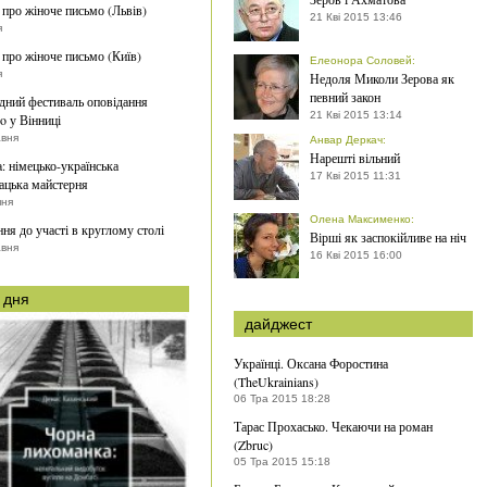
 про жіноче письмо (Львів)
21 Кві 2015 13:46
я
 про жіноче письмо (Київ)
Елеонора Соловей
:
я
Недоля Миколи Зерова як
певний закон
ний фестиваль оповідання
21 Кві 2015 13:14
o у Вінниці
авня
Анвар Деркач
:
Нарешті вільний
a: німецько-українська
17 Кві 2015 11:31
ацька майстерня
пня
Олена Максименко
:
ня до участі в круглому столі
Вірші як заспокійливе на ніч
авня
16 Кві 2015 16:00
 дня
дайджест
Українці. Оксана Форостина
(TheUkrainians)
06 Тра 2015 18:28
Тарас Прохасько. Чекаючи на роман
(Zbruc)
05 Тра 2015 15:18