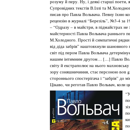
розуму й перу. Ну, і деякі старші поети, 
Супровідних текстів В.Іллі та М.Холодног
писав про Павла Вольвача. Певну їхню ко
рецензію в журналі “Березіль”, №3-4 за 1
– “Одразу – в майстри, в підмайстрах не
майстерності Павла Вольвача раннього пе
М.Холодного. Прості й симпатичні рядки а
від діда забрів” наштовхнули шановного 
світ під пером Павла Вольвача детермінує
нашим інтимним другом… […] Павло Вол
світу й екстраполює на нього махновську 
зору соняшничиння, стає персоною non gr
стороннього спостерігача і “забрів” до мі
Цікаво, чи реготав Павло Вольвач, коли ц
“У
по
зі
по
ки
по