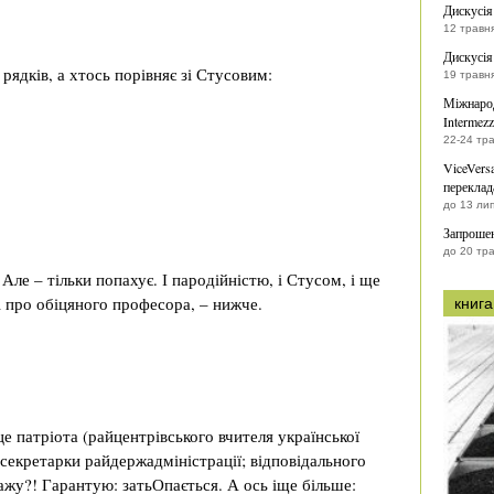
Дискусія
12 травн
Дискусія
рядків, а хтось порівняє зі Стусовим:
19 травн
Міжнарод
Intermezz
22-24 тр
ViceVers
переклад
до 13 ли
Запрошен
до 20 тр
Але – тільки попахує. І пародійністю, і Стусом, і ще
і про обіцяного професора, – нижче.
книга
е патріота (райцентрівського вчителя української
; секретарки райдержадміністрації; відповідального
сажу?! Гарантую: затьОпається. А ось іще більше: