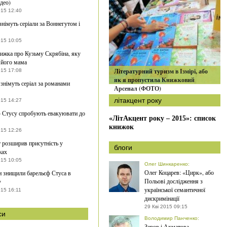
ідео)
015 12:40
імуть серіали за Воннегутом і
015 10:05
ижка про Кузьму Скрябіна, яку
 його мама
Літературний туризм в Ізмірі, або
015 17:08
як я пропустила Книжковий
 знімуть серіал за романами
Арсенал (ФОТО)
літакцент року
015 14:27
 Стусу спробують евакуювати до
«ЛітАкцент року – 2015»: список
книжок
015 12:26
 розширив присутність у
блоги
жах
015 10:05
Олег Шинкаренко
:
Олег Коцарев: «Цирк», або
 знищили барельєф Стуса в
Польові дослідження з
у
української семантичної
015 16:11
дискримінації
29 Кві 2015 09:15
си
Володимир Панченко
:
Зеров і Ахматова