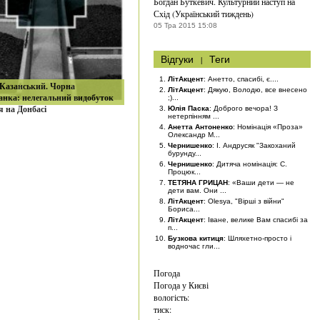
Богдан Буткевич. Культурний наступ на
Схід (Український тиждень)
05 Тра 2015 15:08
Відгуки
|
Теги
ЛітАкцент
: Анетто, спасибі, є....
 Казанський. Чорна
ЛітАкцент
: Дякую, Володю, все внесено
анка: нелегальний видобуток
;)...
я на Донбасі
Юлія Паска
: Доброго вечора! З
нетерпінням ...
Анетта Антоненко
: Номінація «Проза»
Олександр М...
Чернишенко
: І. Андрусяк "Закоханий
бурунду...
Чернишенко
: Дитяча номінація: С.
Процюк...
ТЕТЯНА ГРИЦАН
: «Ваши дети — не
дети вам. Они ...
ЛітАкцент
: Olesya, "Вірші з війни"
Бориса...
ЛітАкцент
: Іване, велике Вам спасибі за
п...
Бузкова китиця
: Шляхетно-просто і
водночас гли...
Погода
Погода у
Києві
вологість:
тиск: