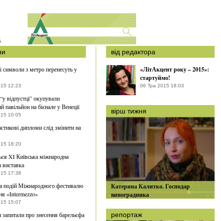
S
ни
від редактора
і символи з метро перенесуть у
«ЛітАкцент року – 2015»:
стартуймо!
015 12:23
06 Тра 2015 18:03
 “у відпустці” окупували
й павільйон на бієнале у Венеції
вірш тижня
015 10:05
астикові дипломи слід змінити на
015 18:20
ься XI Київська міжнародна
 виставка
015 17:38
а подій Міжнародного фестивалю
Катерина Калитко. Господар
ня «Intermezzo»
виноградника
015 15:07
 запитали про знесення барельєфа
репортаж