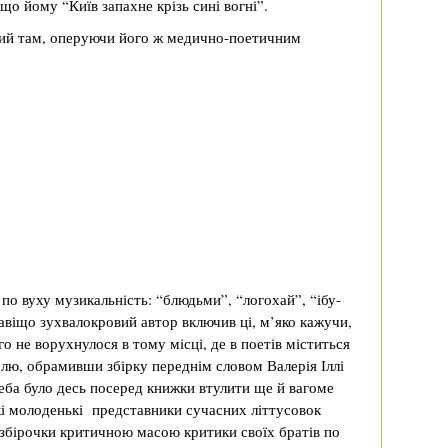
що йому “Київ запахне крізь сині вогні”.
кий там, оперуючи його ж медично-поетичним
є по вуху музикальність: “блюдьми”, “логохай”, “ібу-
авіщо зухвалокровий автор включив ці, м’яко кажучи,
о не ворухнулося в тому місці, де в поетів міститься
волю, обрамивши збірку переднім словом Валерія Іллі
еба було десь посеред книжки втулити ще й вагоме
і молоденькі представники сучасних літтусовок
 збірочки критичною масою критики своїх братів по