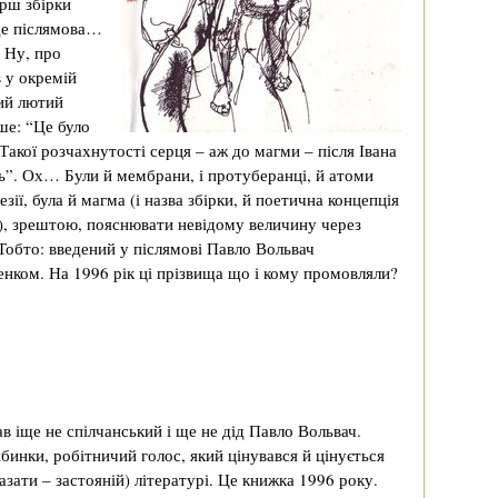
ірш збірки
де післямова…
 Ну, про
в у окремій
кий лютий
ше: “Це було
акої розчахнутості серця – аж до магми – після Івана
ь”. Ох… Були й мембрани, і протуберанці, й атоми
зії, була й магма (і назва збірки, й поетична концепція
), зрештою, пояснювати невідому величину через
 Тобто: введений у післямові Павло Вольвач
енком. На 1996 рік ці прізвища що і кому промовляли?
ав іще не спілчанський і ще не дід Павло Вольвач.
ибинки, робітничий голос, який цінувався й цінується
азати – застояній) літературі. Це книжка 1996 року.