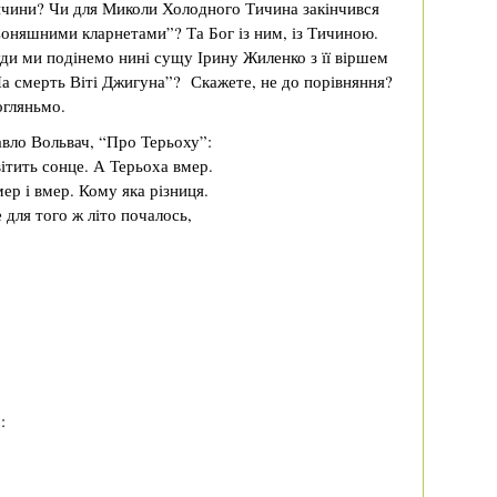
чини? Чи для Миколи Холодного Тичина закінчився
оняшними кларнетами”? Та Бог із ним, із Тичиною.
ди ми подінемо нині сущу Ірину Жиленко з її віршем
а смерть Віті Джигуна”? Скажете, не до порівняння?
гляньмо.
вло Вольвач, “Про Терьоху”:
ітить сонце. А Терьоха вмер.
ер і вмер. Кому яка різниця.
 для того ж літо почалось,
: