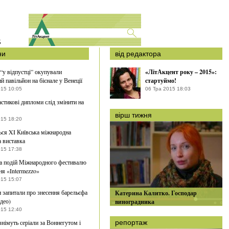
S
ни
від редактора
 “у відпустці” окупували
«ЛітАкцент року – 2015»:
й павільйон на бієнале у Венеції
стартуймо!
015 10:05
06 Тра 2015 18:03
астикові дипломи слід змінити на
вірш тижня
015 18:20
ься XI Київська міжнародна
 виставка
015 17:38
а подій Міжнародного фестивалю
ня «Intermezzo»
015 15:07
 запитали про знесення барельєфа
Катерина Калитко. Господар
ідео)
виноградника
015 12:40
імуть серіали за Воннегутом і
репортаж