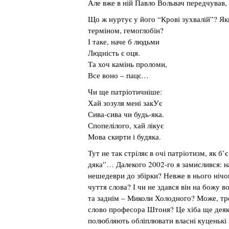
Але вже в ній Павло Вольвач передчував, 
Що ж нуртує у його “Крові зухвалій”? Я
терміном, гемоглобін?
І таке, наче б людьми
Людність є оця.
Та хоч камінь проломи,
Все воно – пацє…
Чи ще патріотичніше:
Хай зозуля мені закУє
Сива-сива чи будь-яка.
Спопелілого, хай лікує
Мова скирти і будяка.
Тут не так стріляє в очі патріотизм, як б’
дяка”… Далекого 2002-го я замислився: н
нешедеври до збірки? Невже в нього нічог
чуття слова? І чи не здався він на божу 
та заднім – Миколи Холодного? Може, тр
слово професора Штоня? Це хіба ще деяк
полюбляють обліплювати власні куценькі