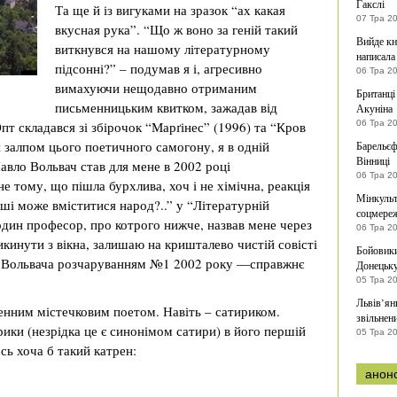
Гакслі
Та ще й із вигуками на зразок “ах какая
07 Тра 2
вкусная рука”. “Що ж воно за геній такий
Вийде кн
виткнувся на нашому літературному
написала
підсонні?” – подумав я і, агресивно
06 Тра 2
вимахуючи нещодавно отриманим
Британці
письменницьким квитком, зажадав від
Акуніна
т складався зі збірочок “Марґінес” (1996) та “Кров
06 Тра 2
 залпом цього поетичного самогону, я в одній
Барельєф
Вінниці
Павло Вольвач став для мене в 2002 році
06 Тра 2
е тому, що пішла бурхлива, хоч і не хімічна, реакція
Мінкульт
уші може вміститися народ?..” у “Літературній
соцмере
 один професор, про котрого нижче, назвав мене через
06 Тра 2
икинути з вікна, залишаю на кришталево чистій совісті
Бойовики
ла Вольвача розчаруванням №1 2002 року —справжнє
Донецьк
05 Тра 2
Львів’ян
енним містечковим поетом. Навіть – сатириком.
звільнен
ики (незрідка це є синонімом сатири) в його першій
05 Тра 2
сь хоча б такий катрен:
анон