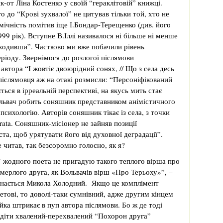
як-от Ліна Костенко у своїй “гераклітовій” книжці.
о до “Крові зухвалої” не цитував тільки той, хто не
мічність помітив іще І.Бондар-Терещенко (див. його
999 рік). Вступне В.Іллі називалося ні більше ні менше
 ходивши”. Частково ми вже побачили рівень
ріоду. Звернімося до розлогої післямови
втора “І жовтіє двоюрідний сонях, // Що з села десь
післямовця аж на отакі розмисли: “Персоніфікований
ться в ірреальній перспективі, на якусь мить стає
ьвач робить соняшник представником анімістичного
психологію. Авторів соняшник тікає із села, з точки
ata. Соняшник-місіонер не зайняв позиції
ста, щоб урятувати його від духовної деградації”.
е читав, так безсоромно голосно, як я?
 жодного поета не пригадую такого теплого вірша про
мерлого друга, як Вольвачів вірш «Про Терьоху»”, –
знається Микола Холодний. Якщо це комплімент
етові, то доволі-таки сумнівний, адже другим кінцем
йка штрикає в пуп автора післямови. Бо ж де тоді
діти хвалений-перехвалений “Похорон друга”