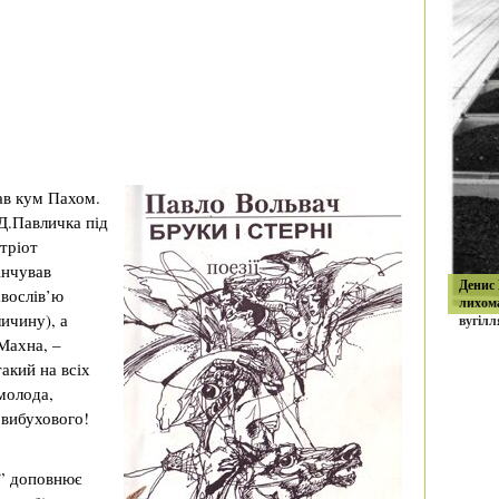
ав кум Пахом.
Д.Павличка під
тріот
інчував
Денис
авослів’ю
лихом
личину), а
вугілл
 Махна, –
такий на всіх
молода,
 вибухового!
с” доповнює