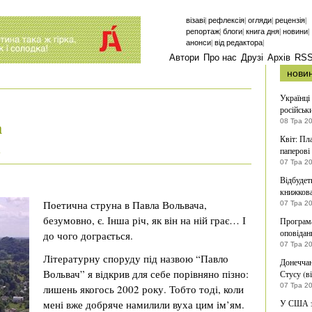
|
|
|
|
візаві
рефлексія
огляди
рецензія
|
|
|
|
репортаж
блоги
книга дня
новини
|
|
анонси
від редактора
Автори
Про нас
Друзі
Архів
RS
нови
Українці
російськи
а
08 Тра 2
Квіт: Пл
паперові
і
07 Тра 2
Відбудет
книжкова
Поетична струна в Павла Вольвача,
07 Тра 2
безумовно, є. Інша річ, як він на ній грає… І
Програм
оповідан
до чого дограється.
07 Тра 2
Літературну споруду під назвою “Павло
Донеччан
Вольвач” я відкрив для себе порівняно пізно:
Стусу (в
07 Тра 2
лишень якогось 2002 року. Тобто тоді, коли
мені вже добряче намилили вуха цим ім’ям.
У США зн