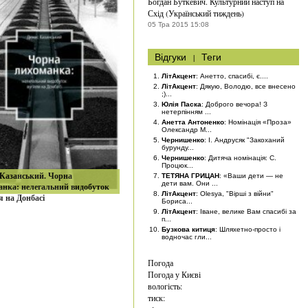
Богдан Буткевич. Культурний наступ на
Схід (Український тиждень)
05 Тра 2015 15:08
Відгуки
|
Теги
ЛітАкцент
: Анетто, спасибі, є....
ЛітАкцент
: Дякую, Володю, все внесено
;)...
Юлія Паска
: Доброго вечора! З
нетерпінням ...
Анетта Антоненко
: Номінація «Проза»
Олександр М...
Чернишенко
: І. Андрусяк "Закоханий
бурунду...
Чернишенко
: Дитяча номінація: С.
Процюк...
 Казанський. Чорна
ТЕТЯНА ГРИЦАН
: «Ваши дети — не
дети вам. Они ...
анка: нелегальний видобуток
ЛітАкцент
: Olesya, "Вірші з війни"
я на Донбасі
Бориса...
ЛітАкцент
: Іване, велике Вам спасибі за
п...
Бузкова китиця
: Шляхетно-просто і
водночас гли...
Погода
Погода у
Києві
вологість:
тиск: