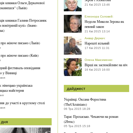
ція книжки Ольги Деркачової
21 Кві 2015 13:46
окинешся” (Львів)
Елеонора Соловей
:
ція книжки Галини Петросаняк
Недоля Миколи Зерова як
 повітряній кулі» (Івано-
певний закон
ьк)
21 Кві 2015 13:14
Анвар Деркач
:
 про жіноче письмо (Львів)
Нарешті вільний
я
17 Кві 2015 11:31
 про жіноче письмо (Київ)
Олена Максименко
:
я
Вірші як заспокійливе на ніч
ний фестиваль оповідання
16 Кві 2015 16:00
o у Вінниці
авня
a: німецько-українська
дайджест
ацька майстерня
пня
Українці. Оксана Форостина
ня до участі в круглому столі
(TheUkrainians)
авня
06 Тра 2015 18:28
Тарас Прохасько. Чекаючи на роман
(Zbruc)
 дня
05 Тра 2015 15:18