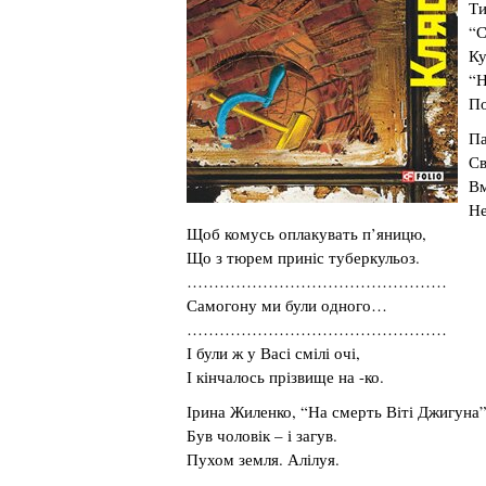
Ти
“С
Ку
“Н
По
Па
Св
Вм
Не
Щоб комусь оплакувать п’яницю,
Що з тюрем приніс туберкульоз.
…………………………………………
Самогону ми були одного…
…………………………………………
І були ж у Васі смілі очі,
І кінчалось прізвище на -ко.
Ірина Жиленко, “На смерть Віті Джигуна”
Був чоловік – і загув.
Пухом земля. Алілуя.
……………………………