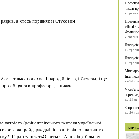
Презента
“Коли пр
7 травня
рядків, а хтось порівняє зі Стусовим:
Презента
«Політ на
Франківс
7 травня
Дискусія
12 травн
Дискусія
19 травн
Міжнарод
Intermezz
Але – тільки попахує. І пародійністю, і Стусом, і ще
22-24 тр
і про обіцяного професора, – нижче.
ViceVers
переклад
до 13 ли
Запрошен
до 20 тр
е патріота (райцентрівського вчителя української
книга
; секретарки райдержадміністрації; відповідального
сажу?! Гарантую: затьОпається. А ось іще більше: