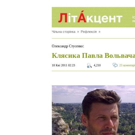
Чільна сторінка
»
Рефлексія
»
:
Олександр Стусенко
Клясика Павла Вольвач
18 Кві 2011 02:23
4,210
23 коментар