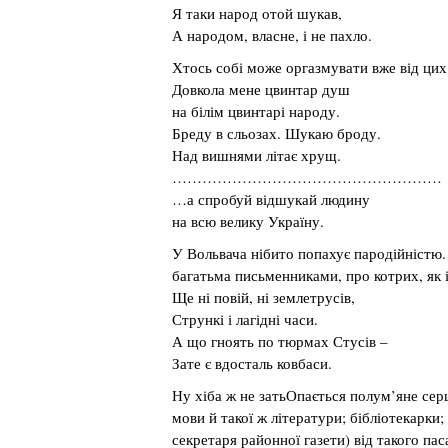
Я таки народ отой шукав,
А народом, власне, і не пахло.
Хтось собі може оргазмувати вже від цих 
Довкола мене цвинтар душ
на білім цвинтарі народу.
Бреду в сльозах. Шукаю броду.
Над вишнями літає хрущ.
………………………………………………
…а спробуй відшукай людину
на всю велику Україну.
У Вольвача нібито попахує пародійністю. 
багатьма письменниками, про котрих, як 
Ще ні повій, ні землетрусів,
Стрункі і лагідні часи.
А що гноять по тюрмах Стусів –
Зате є вдосталь ковбаси.
Ну хіба ж не затьОпається полум’яне серц
мови й такої ж літератури; бібліотекарки
секретаря районної газети) від такого па