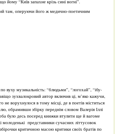
що йому “Київ запахне крізь сині вогні”.
кий там, оперуючи його ж медично-поетичним
є по вуху музикальність: “блюдьми”, “логохай”, “ібу-
авіщо зухвалокровий автор включив ці, м’яко кажучи,
о не ворухнулося в тому місці, де в поетів міститься
волю, обрамивши збірку переднім словом Валерія Іллі
еба було десь посеред книжки втулити ще й вагоме
і молоденькі представники сучасних літтусовок
 збірочки критичною масою критики своїх братів по