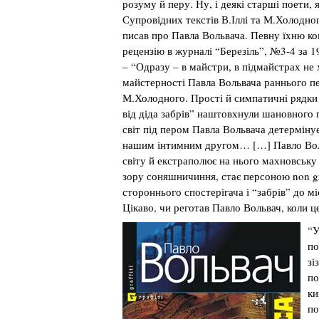
розуму й перу. Ну, і деякі старші поети, 
Супровідних текстів В.Іллі та М.Холодног
писав про Павла Вольвача. Певну їхню ко
рецензію в журналі “Березіль”, №3-4 за 1
– “Одразу – в майстри, в підмайстрах не
майстерності Павла Вольвача раннього пе
М.Холодного. Прості й симпатичні рядки а
від діда забрів” наштовхнули шановного 
світ під пером Павла Вольвача детермінує
нашим інтимним другом… […] Павло Вол
світу й екстраполює на нього махновську 
зору соняшничиння, стає персоною non gr
стороннього спостерігача і “забрів” до мі
Цікаво, чи реготав Павло Вольвач, коли ц
“У
по
зі
по
ки
по