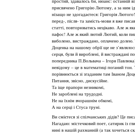
простий, здавалось би, нюанс: останній в
присвячено Григорію Лютому, а за ним і
нізащо не здогадаєтеся: Григорія Лютого!
перед-, після- та замість-мови я вже писа
статті, повторюватись нецікаво. Але ж я
пафос! Але ж який лютий Лютий, коли пи
виболено, вистраждано, оплачено долею. Т
Доценка на нашому обрії ще не з’являлос
серця, були й вироблені, й вистраждані пое
попередника П.Вольвача – Ігоря Павлюка
невідому – це в математиці поганий тон.
порівнюється зі згаданим там Іваном Доц
Питання, звісно, дискусійне.
Та іще прапори незникомі,
Не зароблені на трудодні.
Не на їхнім вчорашнім обкомі,
А на серці і Стуса труні.
Ви смієтеся зі спілчанських дідів? Це пис
Нагадаю: містечковий поет, сатирик із гл
нині в нашій рахманній (а так хочеться ск