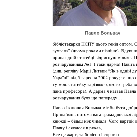
Павло Вольвач
бібліотекарки НСПУ цього генія оптом. Оп
зухвала” (двома роками пізніше). Вдувши
принагідній статейці відригнув: мовляв, 
розчаруванням №1. І таки дарма! Навіть н
(див. репліку Марії Литвин “Як в одній д
Україні” від 5 вересня 2002 року; те, що
ту мою статейку зарізякою, якого треба в
пана професора). А дарма я назвав Пав
розчарування було ще попереду…
Павло Іванович Вольвач міг би бути добр
Принаймні, питома вага громадянської лір
книжці – більш ніж чимала. Чого вартий о
Плачу і сякаюся в рукав,
Все це жарт, та болісно і спрагло