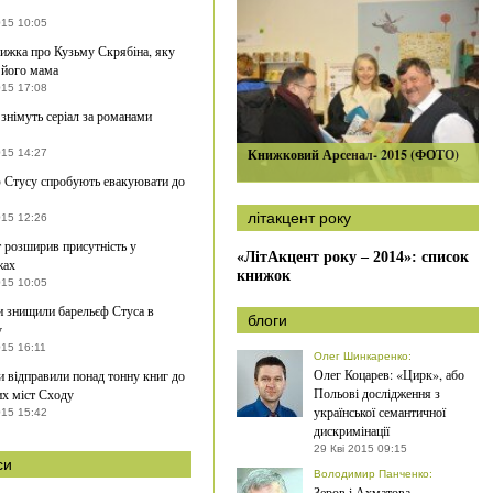
015 10:05
ижка про Кузьму Скрябіна, яку
 його мама
015 17:08
 знімуть серіал за романами
Книжковий Арсенал- 2015 (ФОТО)
015 14:27
 Стусу спробують евакуювати до
літакцент року
015 12:26
 розширив присутність у
«ЛітАкцент року – 2014»: список
жах
книжок
015 10:05
 знищили барельєф Стуса в
блоги
у
015 16:11
Олег Шинкаренко
:
Олег Коцарев: «Цирк», або
и відправили понад тонну книг до
Польові дослідження з
их міст Сходу
української семантичної
015 15:42
дискримінації
29 Кві 2015 09:15
си
Володимир Панченко
:
Зеров і Ахматова