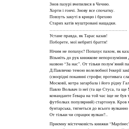
Знов пазурі вчепилися в Чечню.
Хорти і гончі. Знову все спочатку.
Повзуть закуті в крицю і брехню
Старих катів муштровані нащадки.
………………………………………………
Устане правда, як Тарас казав!
Поборете, мої небриті браття!
Нічим не попахує? Попахує пахом, як каз
Візьміть до рук книжкове непорозуміння 
назвою “За нас”. От тільки полум’яний па
Д.Павличко темою волелюбної Ічкерії зак
(своєрідні покаянні строфи; противага сл
Московії, котра загарбала і його рідну Га
Павло Вольвач із неї (та ще Стуса, та ще
команданте Ґевара на той час іще не був 
футболках популярний) стартонув. Кров 
бунтарська, тягнеться до всього вулканно
От тільки чи спрацює вулкан?..
Приємну містечковість книжки “Марґіне