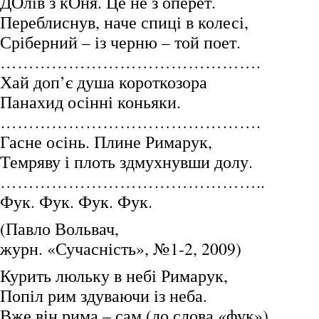
ДОлів з кОня. Це не з оперет.
Переблиснув, наче спиці в колесі,
Сріберний – із черню – той поет.
……………………………………….
Хай доп’є душа короткозора
Панахид осінні коньяки.
……………………………………….
Гасне осінь. Плине Римарук,
Темряву і плоть здмухнувши долу.
………………………………………..
Фук. Фук. Фук. Фук.
(Павло Вольвач,
журн. «Сучасність», №1-2, 2009)
Курить люльку в небі Римарук,
Попіл рим здуваючи із неба.
Вже він рима – сам (до слова «фук»).