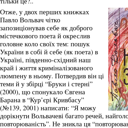
тільки це?..
Отже, у двох перших книжках
Павло Вольвач чітко
запозиціонував себе як доброго
містечкового поета й окреслив
головне коло своїх тем: пошук
України в собі й себе (як поета) в
Україні, південно-східний наш
край і життя криміналізованого
люмпену в ньому. Потвердив він ці
теми й у збірці “Бруки і стерні”
(2000), що спонукало Євгена
Барана в “Кур’єрі Кривбасу”
(№139, 2001) написати: “Я можу
дорікнути Вольвачеві багато речей, найгол
повторюваність”. Не зникла ця “повторюван