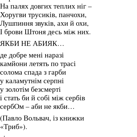
На палях довгих теплих ніг –
Хоругви трусиків, панчохи,
Лушпиння звуків, ахи й охи,
І брови Штоня десь між них.
ЯКБИ НЕ АБИЯК…
де добре мені наразі
камйони летять по трасі
солома спада з гарби
у каламутнім серпні
у золотім безсмерті
і стать би й собі між сербів
сербОм – аби не якби…
(Павло Вольвач, із книжки
«Триб»).