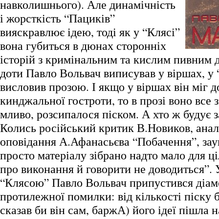
навколишнього). Але динамічність
і жорсткість “Пациків”
вияскравлює ідею, тоді як у “Клясі”
вона губиться в дюнах сторонніх
історій з кримінальним та кислим пивним 
доти Павло Вольвач виписував у віршах, у 
висловив прозою. І якщо у віршах він міг д
кинджальної гостроти, то в прозі воно все 
мливо, розсипалося піском. А хто ж будує 
Колись російський критик В.Новиков, ана
оповідання А.Афанасьєва “Побачення”, зау
просто матеріалу зібрано надто мало для ці
про виконання й говорити не доводиться”. 
“Клясою” Павло Вольвач припустився діам
протилежної помилки: від кількості піску б
сказав би він сам, баржА) його ідеї пішла н