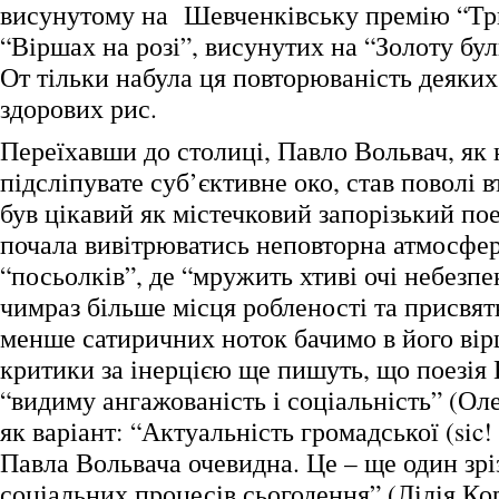
висунутому на Шевченківську премію “Три
“Віршах на розі”, висунутих на “Золоту бул
От тільки набула ця повторюваність деяких
здорових рис.
Переїхавши до столиці, Павло Вольвач, як 
підсліпувате суб’єктивне око, став поволі в
був цікавий як містечковий запорізький поет
почала вивітрюватись неповторна атмосфе
“посьолків”, де “мружить хтиві очі небезпе
чимраз більше місця робленості та присвят
менше сатиричних ноток бачимо в його вір
критики за інерцією ще пишуть, що поезія
“видиму ангажованість і соціальність” (Ол
як варіант: “Актуальність громадської (sic! 
Павла Вольвача очевидна. Це – ще один зр
соціальних процесів сьогодення” (Лілія Кор