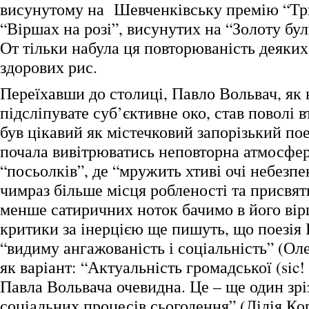
висунутому на Шевченківську премію “Три
“Віршах на розі”, висунутих на “Золоту бул
От тільки набула ця повторюваність деяких
здорових рис.
Переїхавши до столиці, Павло Вольвач, як 
підсліпувате суб’єктивне око, став поволі в
був цікавий як містечковий запорізький поет
почала вивітрюватись неповторна атмосфе
“посьолків”, де “мружить хтиві очі небезпе
чимраз більше місця робленості та присвят
менше сатиричних ноток бачимо в його вір
критики за інерцією ще пишуть, що поезія
“видиму ангажованість і соціальність” (Ол
як варіант: “Актуальність громадської (sic! 
Павла Вольвача очевидна. Це – ще один зр
соціальних процесів сьогодення” (Лілія Кор