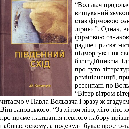
“Вольвач продовж
вишуканий звукоп
став фірмовою оз
лірики”. Однак, в
фірмовою ознакою
радше присвятніст
підморгування сво
благодійникам. Іде
про суто літератур
ремінісценції, пр
розсипані по Воль
“Вітер вітром віте
читаємо у Павла Вольвача і зразу ж згадує
Вінграновського: “За літом літо, літо літо
про пряме називання певного набору прізв
набиває оскому, а подекуди буває просто-т