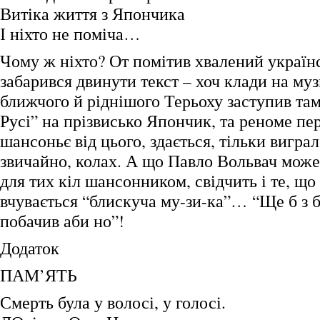
Витіка життя з Япончика
І ніхто не поміча…
Чому ж ніхто? От помітив хвалений українс
забарився двинути текст – хоч клади на муз
ближчого й ріднішого Терьоху заступив там
Русі” на прізвисько Япончик, та реноме пе
шансоньє від цього, здається, тільки виграл
звичайно, колах. А що Павло Вольвач може
для тих кіл шансонником, свідчить і те, що
вчувається “блискуча му-зи-ка”… “Ще б з б
побачив аби но”!
Додаток
ПАМ’ЯТЬ
Смерть була у волосі, у голосі.