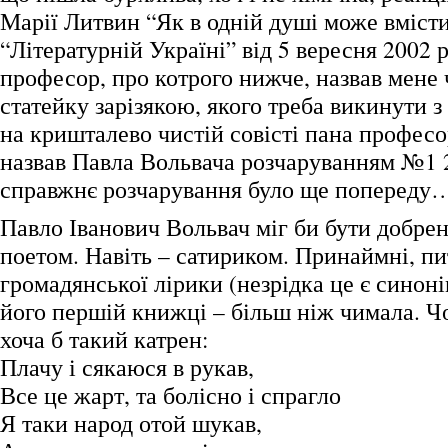
Марії Литвин “Як в одній душі може вмісти
“Літературній Україні” від 5 вересня 2002 
професор, про котрого нижче, назвав мене 
статейку зарізякою, якого треба викинути з
на кришталево чистій совісті пана професо
назвав Павла Вольвача розчаруванням №1
справжнє розчарування було ще попереду
Павло Іванович Вольвач міг би бути добре
поетом. Навіть – сатириком. Принаймні, пи
громадянської лірики (незрідка це є синон
його першій книжці – більш ніж чимала. Ч
хоча б такий катрен:
Плачу і сякаюся в рукав,
Все це жарт, та болісно і спрагло
Я таки народ отой шукав,