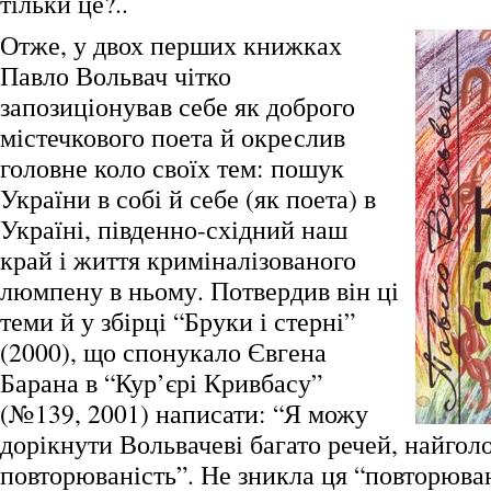
тільки це?..
Отже, у двох перших книжках
Павло Вольвач чітко
запозиціонував себе як доброго
містечкового поета й окреслив
головне коло своїх тем: пошук
України в собі й себе (як поета) в
Україні, південно-східний наш
край і життя криміналізованого
люмпену в ньому. Потвердив він ці
теми й у збірці “Бруки і стерні”
(2000), що спонукало Євгена
Барана в “Кур’єрі Кривбасу”
(№139, 2001) написати: “Я можу
дорікнути Вольвачеві багато речей, найгол
повторюваність”. Не зникла ця “повторюван