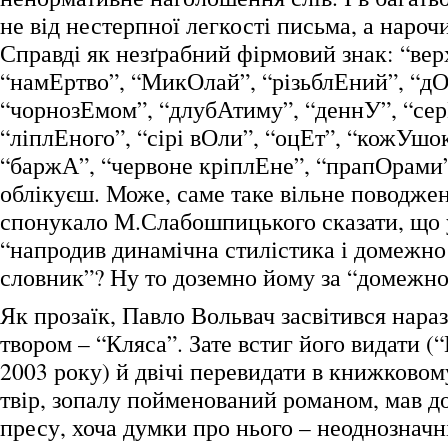
не від нестерпної легкості письма, а нароч
Справді як незґрабний фірмовий знак: “ве
“намЕртво”, “МикОлай”, “різьблЕний”, “дО
“чорнозЕмом”, “длубАтиму”, “деннУ”, “сер
“ліплЕного”, “сірі вОли”, “оцЕт”, “кожУшо
“баржА”, “червоне кріплЕне”, “прапОрами
облікуєш. Може, саме таке вільне поводжен
спонукало М.Слабошпицького сказати, що 
“напродив динамічна стилістика і домежн
словник”? Ну то доземно йому за “домеж
Як прозаїк, Павло Вольвач засвітився нара
твором – “Кляса”. Зате встиг його видати (
2003 року) й двічі перевидати в книжковом
твір, зопалу пойменований романом, мав д
пресу, хоча думки про нього – неоднозначн