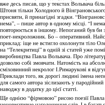
вже десь писав, що у текстах Вольвача біл
Штоня тільки Холодного й Вінграновського.
присвяти, й принагідні згадки. “Вінграновс
нема”, – пише автор в одному місці. “І нем
повторюється в іншому. Непоганий був би 
поет-некроложник. Бо – оперативний. Най
приклад: іще не встигло охолонути тіло Ол
на “Телекритиці” в одній зі статей уже пом
виробництва Павла Вольвача. Про літератур
дозволю собі змовчати. Натомість на абсо
сміховинний некролог І.Римарукові я відгу
Приклади того, як дорогі людині імена неп
для самого автора зіслизають у пародійний 
наводжу в додатку до цієї статті.
Ще однією “фірмовою” рисою поезії Павла
ненормативне наголошення слів. І в багать