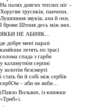
На палях довгих теплих ніг –
Хоругви трусиків, панчохи,
Лушпиння звуків, ахи й охи,
І брови Штоня десь між них.
ЯКБИ НЕ АБИЯК…
де добре мені наразі
камйони летять по трасі
солома спада з гарби
у каламутнім серпні
у золотім безсмерті
і стать би й собі між сербів
сербОм – аби не якби…
(Павло Вольвач, із книжки
«Триб»).