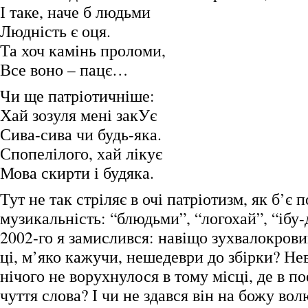
І таке, наче б людьми
Людність є оця.
Та хоч камінь проломи,
Все воно – пацє…
Чи ще патріотичніше:
Хай зозуля мені закУє
Сива-сива чи будь-яка.
Спопелілого, хай лікує
Мова скирти і будяка.
Тут не так стріляє в очі патріотизм, як б’є п
музикальність: “блюдьми”, “логохай”, “іб
2002-го я замислився: навіщо зухвалокров
ці, м’яко кажучи, нешедеври до збірки? Не
нічого не ворухнулося в тому місці, де в по
чуття слова? І чи не здався він на божу в