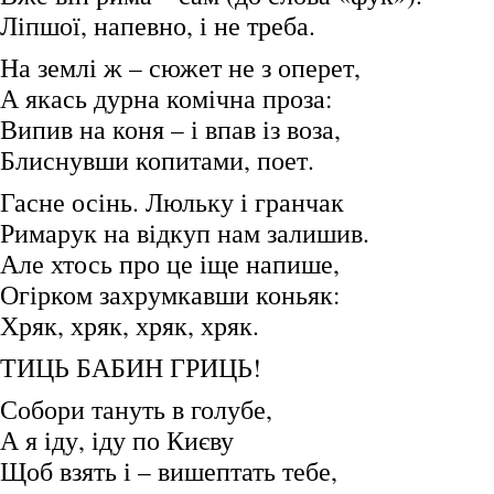
Ліпшої, напевно, і не треба.
На землі ж – сюжет не з оперет,
А якась дурна комічна проза:
Випив на коня – і впав із воза,
Блиснувши копитами, поет.
Гасне осінь. Люльку і гранчак
Римарук на відкуп нам залишив.
Але хтось про це іще напише,
Огірком захрумкавши коньяк:
Хряк, хряк, хряк, хряк.
ТИЦЬ БАБИН ГРИЦЬ!
Собори тануть в голубе,
А я іду, іду по Києву
Щоб взять і – вишептать тебе,