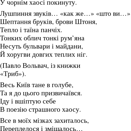
У чорнім хаосі покинуту.
Лушпиння звуків… «как же…» «што ви…»
Шептання бруків, брови Штоня,
Тепло і таїна панчіх.
Тонких облич тонкі рум’яна
Несуть бульвари і майдани,
Й хоругви довгих теплих ніг.
(Павло Вольвач, із книжки
«Триб»).
Весь Київ тане в голубе,
Та я до цього призвичаївся.
Іду і вшіптую себе
В поезію страшного хаосу.
Все в моїх мізках захиталось,
Переплелося і змішалось…