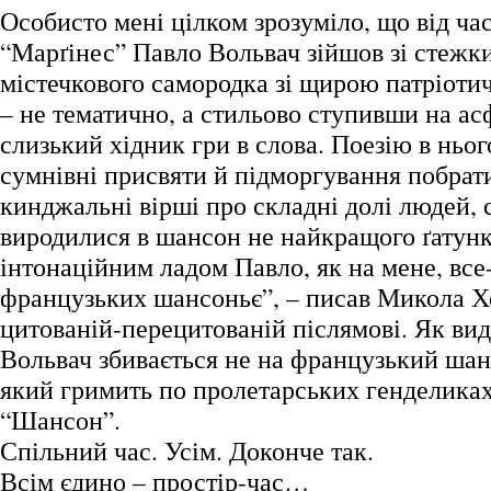
Особисто мені цілком зрозуміло, що від ча
“Марґінес” Павло Вольвач зійшов зі стежки
містечкового самородка зі щирою патріот
– не тематично, а стильово ступивши на ас
слизький хідник гри в слова. Поезію в ньог
сумнівні присвяти й підморгування побрат
кинджальні вірші про складні долі людей, с
виродилися в шансон не найкращого ґатунк
інтонаційним ладом Павло, як на мене, вс
французьких шансоньє”, – писав Микола Х
цитованій-перецитованій післямові. Як вид
Вольвач збивається не на французький шанс
який гримить по пролетарських генделиках
“Шансон”.
Спільний час. Усім. Доконче так.
Всім єдино – простір-час…