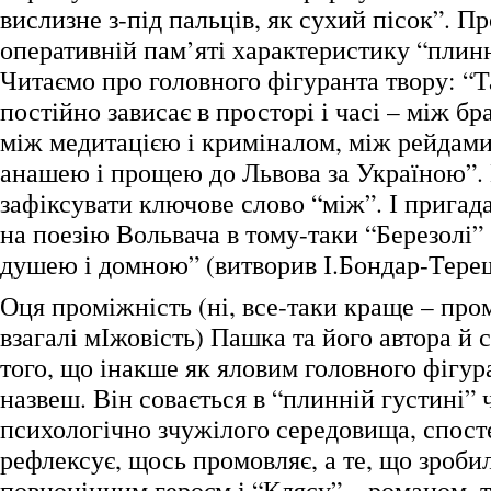
вислизне з-під пальців, як сухий пісок”. П
оперативній пам’яті характеристику “плинн
Читаємо про головного фігуранта твору: “
постійно зависає в просторі і часі – між бр
між медитацією і криміналом, між рейдами
анашею і прощею до Львова за Україною”
зафіксувати ключове слово “між”. І пригада
на поезію Вольвача в тому-таки “Березолі”
душею і домною” (витворив І.Бондар-Тере
Оця проміжність (ні, все-таки краще – про
взагалі мІжовість) Пашка та його автора й
того, що інакше як яловим головного фігур
назвеш. Він совається в “плинній густині” 
психологічно зчужілого середовища, спосте
рефлексує, щось промовляє, а те, що зроби
повноцінним героєм і “Клясу” – романом, т