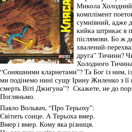
Микола Холодний
комплімент поетов
сумнівний, адже 
кийка штрикає в п
післямови. Бо ж де
хвалений-перехва
друга” Тичини? Ч
Холодного Тичина
“Соняшними кларнетами”? Та Бог із ним, і
ми подінемо нині сущу Ірину Жиленко з її
смерть Віті Джигуна”? Скажете, не до пор
Погляньмо.
Павло Вольвач, “Про Терьоху”:
Світить сонце. А Терьоха вмер.
Вмер і вмер. Кому яка різниця.