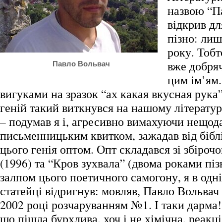
назвою “П
відкрив дл
пізно: лиш
року. Тобт
вже добря
Павло Вольвач
цим ім’ям.
вигуками на зразок “ах какая вкусная рука
геній такий виткнувся на нашому літерату
– подумав я і, агресивно вимахуючи нещо
письменницьким квитком, зажадав від біб
цього генія оптом. Опт складався зі збіроч
(1996) та “Кров зухвала” (двома роками пі
залпом цього поетичного самогону, я в одн
статейці відригнув: мовляв, Павло Вольвач 
2002 році розчаруванням №1. І таки дарма!
що пішла бурхлива, хоч і не хімічна, реакці