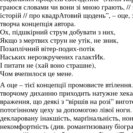
граюся словами чи вони зі мною грають, //
історій // про квадрАтовий щодень”, – оце, 
творча концепція автора.
Ох, підшкірний струм добувати з них,
Якщо з мертвих струн не утік, не зник,
Позаплічний вітер-подих-потік
Наських нерозкручених галактИк.
І питати не (хай воно страшне),
Чом вчепилося це мене.
А оце – тієї концепції промовисте втілення
творчому диханню приходить натужне хека
враження, що деякі з “віршів на розі” виго
потогінному цеху за допомогою лівої ноги.
декларовану інакшість, марґінальність, но
некомфортність (див. романтизовану біогр