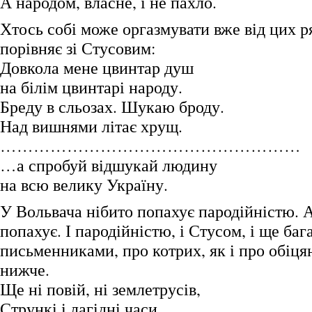
А народом, власне, і не пахло.
Хтось собі може оргазмувати вже від цих ря
порівняє зі Стусовим:
Довкола мене цвинтар душ
на білім цвинтарі народу.
Бреду в сльозах. Шукаю броду.
Над вишнями літає хрущ.
………………………………………………
…а спробуй відшукай людину
на всю велику Україну.
У Вольвача нібито попахує пародійністю. А
попахує. І пародійністю, і Стусом, і ще баг
письменниками, про котрих, як і про обіця
нижче.
Ще ні повій, ні землетрусів,
Стрункі і лагідні часи.