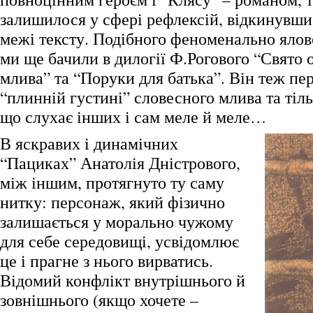
залишилося у сфері рефлексій, відкинувши 
межі тексту. Подібного феноменально яло
ми ще бачили в дилогії Ф.Рогового “Свято 
млива” та “Поруки для батька”. Він теж пе
“плинній густині” словесного млива та тіль
що слухає інших і сам меле й меле…
В яскравих і динамічних
“Пациках” Анатолія Дністрового,
між іншим, протягнуто ту саму
нитку: персонаж, який фізично
залишається у морально чужому
для себе середовищі, усвідомлює
це і прагне з нього вирватись.
Відомий конфлікт внутрішнього й
зовнішнього (якщо хочете –