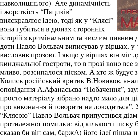
навколишнього). Але динамічність
і жорсткість “Пациків”
вияскравлює ідею, тоді як у “Клясі”
вона губиться в дюнах сторонніх
історій з кримінальним та кислим пивним 
доти Павло Вольвач виписував у віршах, у 
висловив прозою. І якщо у віршах він міг д
кинджальної гостроти, то в прозі воно все 
мливо, розсипалося піском. А хто ж будує 
Колись російський критик В.Новиков, ана
оповідання А.Афанасьєва “Побачення”, зау
просто матеріалу зібрано надто мало для ці
про виконання й говорити не доводиться”. 
“Клясою” Павло Вольвач припустився діам
протилежної помилки: від кількості піску б
сказав би він сам, баржА) його ідеї пішла н