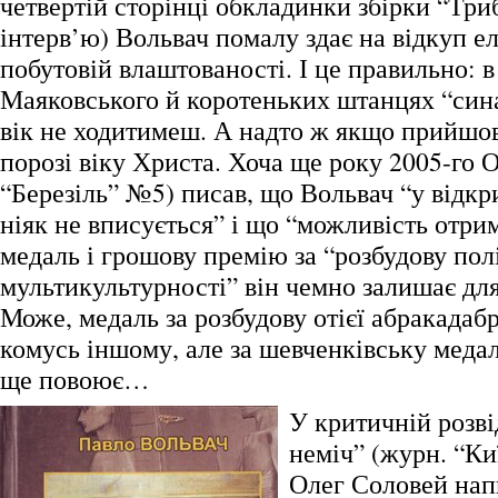
четвертій сторінці обкладинки збірки “Три
інтерв’ю) Вольвач помалу здає на відкуп е
побутовій влаштованості. І це правильно: в
Маяковського й коротеньких штанцях “син
вік не ходитимеш. А надто ж якщо прийшов
порозі віку Христа. Хоча ще року 2005-го 
“Березіль” №5) писав, що Вольвач “у відкр
ніяк не вписується” і що “можливість отри
медаль і грошову премію за “розбудову пол
мультикультурності” він чемно залишає для
Може, медаль за розбудову отієї абракадабр
комусь іншому, але за шевченківську медал
ще повоює…
У критичній розві
неміч” (журн. “Ки
Олег Соловей нап