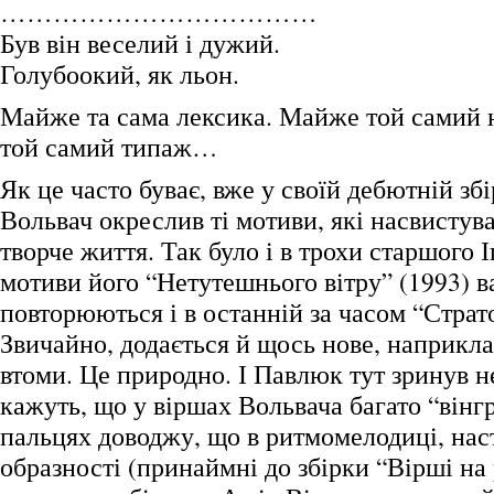
………………………………
Був він веселий і дужий.
Голубоокий, як льон.
Майже та сама лексика. Майже той самий 
той самий типаж…
Як це часто буває, вже у своїй дебютній зб
Вольвач окреслив ті мотиви, які насвистув
творче життя. Так було і в трохи старшого 
мотиви його “Нетутешнього вітру” (1993) в
повторюються і в останній за часом “Страт
Звичайно, додається й щось нове, наприкла
втоми. Це природно. І Павлюк тут зринув н
кажуть, що у віршах Вольвача багато “вінг
пальцях доводжу, що в ритмомелодиці, нас
образності (принаймні до збірки “Вірші на