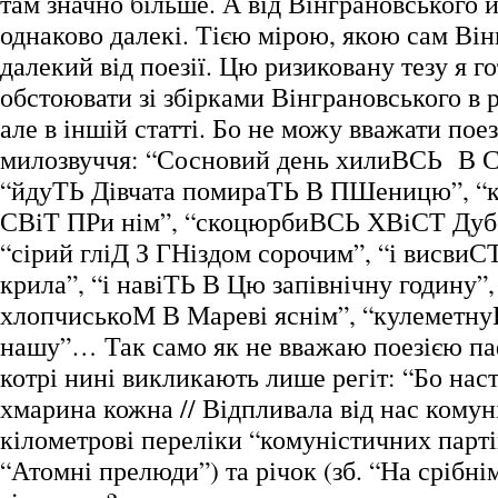
там значно більше. А від Вінграновського й
однаково далекі. Тією мірою, якою сам Ві
далекий від поезії. Цю ризиковану тезу я г
обстоювати зі збірками Вінграновського в р
але в іншій статті. Бо не можу вважати пое
милозвуччя: “Сосновий день хилиВСЬ В С
“йдуТЬ Дівчата помираТЬ В ПШеницю”, “
СВіТ ПРи нім”, “скоцюрбиВСЬ ХВіСТ Дубо
“сірий гліД З ГНіздом сорочим”, “і висви
крила”, “і навіТЬ В Цю запівнічну годину”,
хлопчиськоМ В Мареві яснім”, “кулеметн
нашу”… Так само як не вважаю поезією па
котрі нині викликають лише регіт: “Бо нас
хмарина кожна // Відпливала від нас комун
кілометрові переліки “комуністичних партій
“Атомні прелюди”) та річок (зб. “На срібнім 