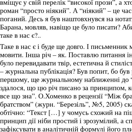
вміщує у свій перелік “високої прози”, а хт
роман “просто ніякий”. А “ніякий” – це ча
поганий. Десь я був наштовхнувся на нота
Барана, мовляв, навіщо це було писати? Аб
таке в нас є?..
Таке в нас є і буде ще довго. І письменник 
мовити. Інша річ – як. Поставлю питання і
було перевидавати твір, естетична й стиліс
– журнальна публікація? Був попит, бо був
першому, ще журнальному наближенні до 
здалося, що цю річ писано за принципом, к
все що зна”. О.Хоменко в рецензії “Між бр
братством” (журн. “Березіль”, №5, 2005) ск
обтічно: “Текст […] у чомусь схожий на п
принцип дії ніби простий і зрозумілий, а с
зафіксувати в аналітичній формулі його пл