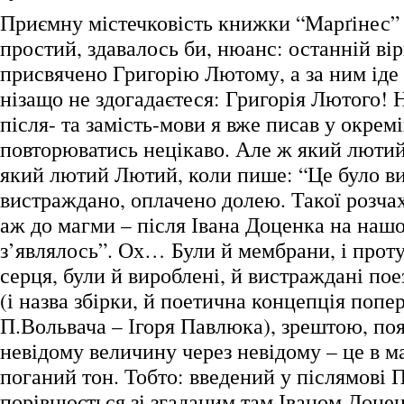
Приємну містечковість книжки “Марґінес”
простий, здавалось би, нюанс: останній ві
присвячено Григорію Лютому, а за ним ід
нізащо не здогадаєтеся: Григорія Лютого! Н
після- та замість-мови я вже писав у окремі
повторюватись нецікаво. Але ж який люти
який лютий Лютий, коли пише: “Це було в
вистраждано, оплачено долею. Такої розчах
аж до магми – після Івана Доценка на нашо
з’являлось”. Ох… Були й мембрани, і проту
серця, були й вироблені, й вистраждані поез
(і назва збірки, й поетична концепція попе
П.Вольвача – Ігоря Павлюка), зрештою, по
невідому величину через невідому – це в м
поганий тон. Тобто: введений у післямові 
порівнюється зі згаданим там Іваном Доцен