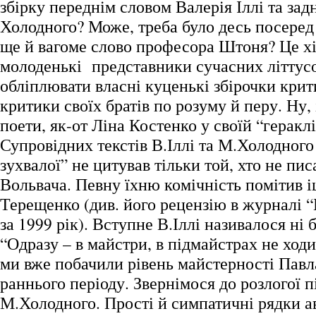
збірку переднім словом Валерія Іллі та за
Холодного? Може, треба було десь посеред
ще й вагоме слово професора Штоня? Це хі
молоденькі представники сучасних літту
обліплювати власні куценькі збірочки кр
критики своїх братів по розуму й перу. Ну, 
поети, як-от Ліна Костенко у своїй “геракл
Супровідних текстів В.Іллі та М.Холодного
зухвалої” не цитував тільки той, хто не пи
Вольвача. Певну їхню комічність помітив і
Терещенко (див. його рецензію в журналі “
за 1999 рік). Вступне В.Іллі називалося ні
“Одразу – в майстри, в підмайстрах не ход
ми вже побачили рівень майстерності Павл
раннього періоду. Звернімося до розлогої 
М.Холодного. Прості й симпатичні рядки ав