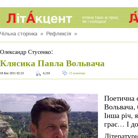
Чільна сторінка
»
Рефлексія
»
:
Олександр Стусенко
Клясика Павла Вольвача
18 Кві 2011 02:23
4,210
23 коментарі
Поетична 
Вольвача, 
Інша річ, я
грає… І до
Літературн