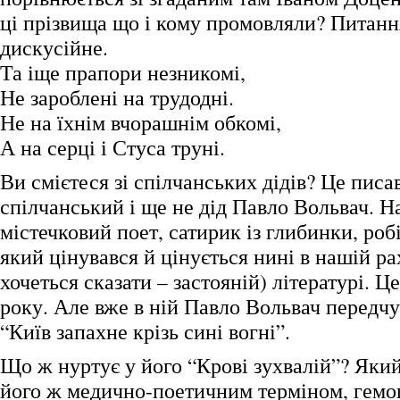
ці прізвища що і кому промовляли? Питання
дискусійне.
Та іще прапори незникомі,
Не зароблені на трудодні.
Не на їхнім вчорашнім обкомі,
А на серці і Стуса труні.
Ви смієтеся зі спілчанських дідів? Це писа
спілчанський і ще не дід Павло Вольвач. Н
містечковий поет, сатирик із глибинки, роб
який цінувався й цінується нині в нашій ра
хочеться сказати – застояній) літературі. 
року. Але вже в ній Павло Вольвач передч
“Київ запахне крізь сині вогні”.
Що ж нуртує у його “Крові зухвалій”? Яки
його ж медично-поетичним терміном, гемо