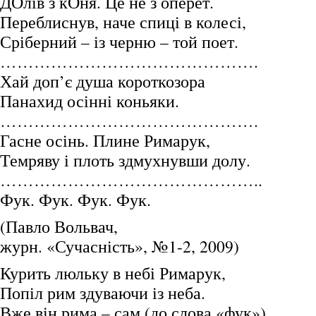
ДОлів з кОня. Це не з оперет.
Переблиснув, наче спиці в колесі,
Сріберний – із черню – той поет.
……………………………………….
Хай доп’є душа короткозора
Панахид осінні коньяки.
……………………………………….
Гасне осінь. Плине Римарук,
Темряву і плоть здмухнувши долу.
………………………………………..
Фук. Фук. Фук. Фук.
(Павло Вольвач,
журн. «Сучасність», №1-2, 2009)
Курить люльку в небі Римарук,
Попіл рим здуваючи із неба.
Вже він рима – сам (до слова «фук»).