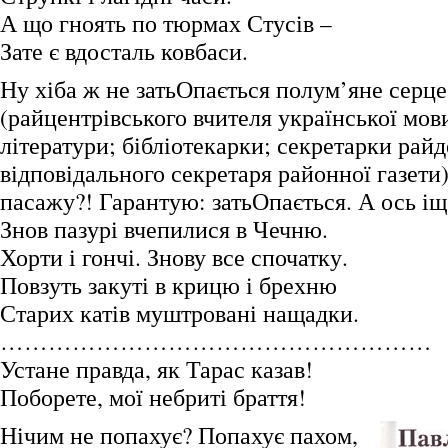
А що гноять по тюрмах Стусів –
Зате є вдосталь ковбаси.
Ну хіба ж не затьОпається полум’яне серце
(райцентрівського вчителя української мови
літератури; бібліотекарки; секретарки райд
відповідального секретаря районної газети)
пасажу?! Гарантую: затьОпається. А ось іщ
Знов пазурі вчепилися в Чечню.
Хорти і гончі. Знову все спочатку.
Повзуть закуті в крицю і брехню
Старих катів муштровані нащадки.
………………………………………………
Устане правда, як Тарас казав!
Поборете, мої небриті браття!
Нічим не попахує? Попахує пахом,