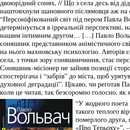
двоюрідний сонях, // Що з села десь від дід
наштовхнули шановного післямовця аж на 
“Персоніфікований світ під пером Павла В
детермінується в ірреальній перспективі, н
нашим інтимним другом… […] Павло Воль
соняшник представником анімістичного св
на нього махновську психологію. Авторів с
села, з точки зору соняшничиння, стає перс
Соняшник-місіонер не зайняв позиції стор
спостерігача і “забрів” до міста, щоб уряту
духовної деградації”. Цікаво, чи реготав П
коли це читав, так безсоромно голосно, як 
“У жодного поета
такого теплого ві
померлого друга, 
«Про Терьоху»”, –