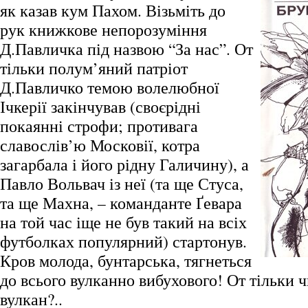
як казав кум Пахом. Візьміть до
рук книжкове непорозуміння
Д.Павличка під назвою “За нас”. От
тільки полум’яний патріот
Д.Павличко темою волелюбної
Ічкерії закінчував (своєрідні
покаянні строфи; противага
славослів’ю Московії, котра
загарбала і його рідну Галичину), а
Павло Вольвач із неї (та ще Стуса,
та ще Махна, – команданте Ґевара
на той час іще не був такий на всіх
футболках популярний) стартонув.
Кров молода, бунтарська, тягнеться
до всього вулканно вибухового! От тільки 
вулкан?..