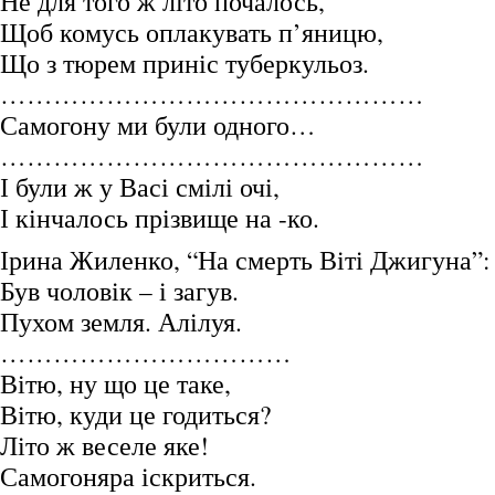
Не для того ж літо почалось,
Щоб комусь оплакувать п’яницю,
Що з тюрем приніс туберкульоз.
…………………………………………
Самогону ми були одного…
…………………………………………
І були ж у Васі смілі очі,
І кінчалось прізвище на -ко.
Ірина Жиленко, “На смерть Віті Джигуна”:
Був чоловік – і загув.
Пухом земля. Алілуя.
……………………………
Вітю, ну що це таке,
Вітю, куди це годиться?
Літо ж веселе яке!
Самогоняра іскриться.