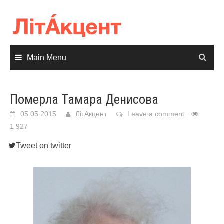
Skip
to
content
Main Menu
Померла Тамара Денисова
05.05.2015
ЛітАкцент
Leave a comment
1 927
Tweet on twitter