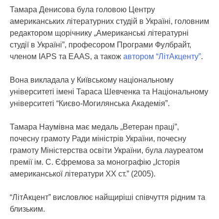
Тамара Денисова була головою Центру
американських літературних студій в Україні, головним
редактором щорічнику „Американські літературні
студії в Україні”, професором Програми Фулбрайт,
членом IAPS та EAAS, а також
автором “ЛітАкценту”
.
Вона викладала у Київському національному
університеті імені Тараса Шевченка та Національному
університеті “Києво-Могилянська Академія”.
Тамара Наумівна має медаль „Ветеран праці”,
почесну грамоту Ради міністрів України, почесну
грамоту Міністерства освіти України, була лауреатом
премії ім. С. Єфремова за монографію „Історія
американської літератури ХХ ст.” (2005).
“ЛітАкцент” висловлює найщиріші співчуття рідним та
близьким.