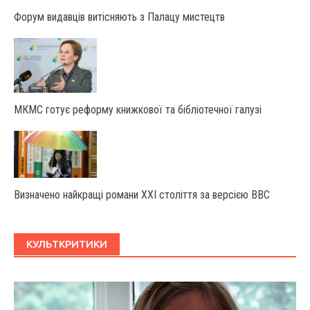
Форум видавців витісняють з Палацу мистецтв
МКМС готує реформу книжкової та бібліотечної галузі
Визначено найкращі романи XXI століття за версією BBC
КУЛЬТКРИТИКИ