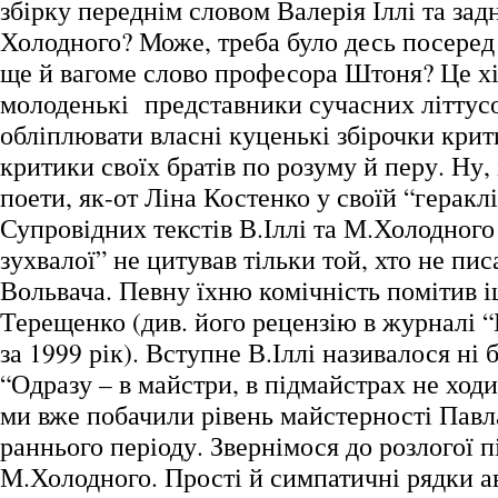
збірку переднім словом Валерія Іллі та за
Холодного? Може, треба було десь посеред
ще й вагоме слово професора Штоня? Це хі
молоденькі представники сучасних літту
обліплювати власні куценькі збірочки кр
критики своїх братів по розуму й перу. Ну, 
поети, як-от Ліна Костенко у своїй “геракл
Супровідних текстів В.Іллі та М.Холодного
зухвалої” не цитував тільки той, хто не пи
Вольвача. Певну їхню комічність помітив і
Терещенко (див. його рецензію в журналі “
за 1999 рік). Вступне В.Іллі називалося ні
“Одразу – в майстри, в підмайстрах не ход
ми вже побачили рівень майстерності Павл
раннього періоду. Звернімося до розлогої 
М.Холодного. Прості й симпатичні рядки ав