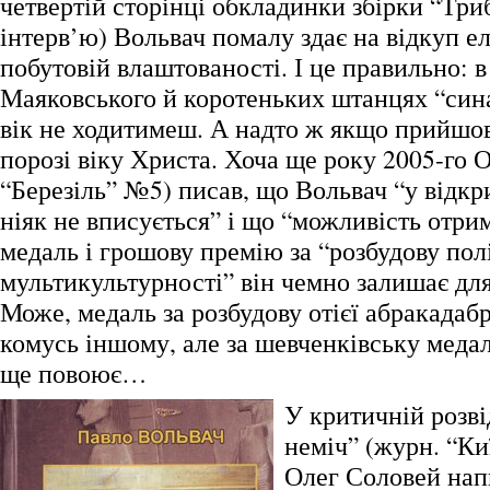
четвертій сторінці обкладинки збірки “Три
інтерв’ю) Вольвач помалу здає на відкуп е
побутовій влаштованості. І це правильно: в
Маяковського й коротеньких штанцях “син
вік не ходитимеш. А надто ж якщо прийшов
порозі віку Христа. Хоча ще року 2005-го 
“Березіль” №5) писав, що Вольвач “у відкр
ніяк не вписується” і що “можливість отри
медаль і грошову премію за “розбудову пол
мультикультурності” він чемно залишає для
Може, медаль за розбудову отієї абракадабр
комусь іншому, але за шевченківську медал
ще повоює…
У критичній розві
неміч” (журн. “Ки
Олег Соловей нап