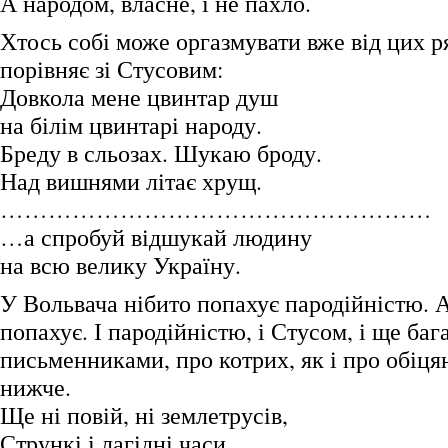
А народом, власне, і не пахло.
Хтось собі може оргазмувати вже від цих ря
порівняє зі Стусовим:
Довкола мене цвинтар душ
на білім цвинтарі народу.
Бреду в сльозах. Шукаю броду.
Над вишнями літає хрущ.
………………………………………………
…а спробуй відшукай людину
на всю велику Україну.
У Вольвача нібито попахує пародійністю. А
попахує. І пародійністю, і Стусом, і ще баг
письменниками, про котрих, як і про обіця
нижче.
Ще ні повій, ні землетрусів,
Стрункі і лагідні часи.