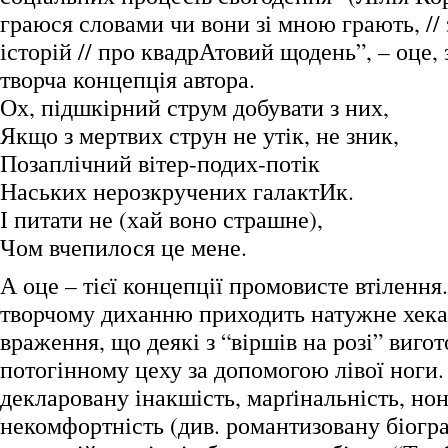
граюся словами чи вони зі мною грають, //
історій // про квадрАтовий щодень”, – оце, 
творча концепція автора.
Ох, підшкірний струм добувати з них,
Якщо з мертвих струн не утік, не зник,
Позаплічний вітер-подих-потік
Наських нерозкручених галактИк.
І питати не (хай воно страшне),
Чом вчепилося це мене.
А оце – тієї концепції промовисте втілення
творчому диханню приходить натужне хека
враження, що деякі з “віршів на розі” виго
потогінному цеху за допомогою лівої ноги.
декларовану інакшість, марґінальність, но
некомфортність (див. романтизовану біогр