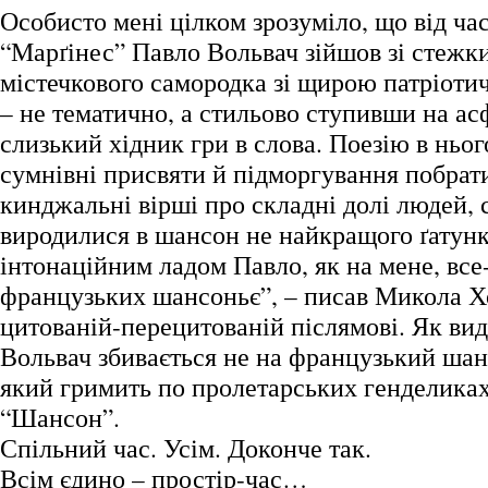
Особисто мені цілком зрозуміло, що від ча
“Марґінес” Павло Вольвач зійшов зі стежки
містечкового самородка зі щирою патріот
– не тематично, а стильово ступивши на ас
слизький хідник гри в слова. Поезію в ньог
сумнівні присвяти й підморгування побрат
кинджальні вірші про складні долі людей, с
виродилися в шансон не найкращого ґатунк
інтонаційним ладом Павло, як на мене, вс
французьких шансоньє”, – писав Микола Х
цитованій-перецитованій післямові. Як вид
Вольвач збивається не на французький шанс
який гримить по пролетарських генделиках
“Шансон”.
Спільний час. Усім. Доконче так.
Всім єдино – простір-час…