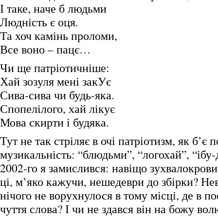
І таке, наче б людьми
Людність є оця.
Та хоч камінь проломи,
Все воно – пацє…
Чи ще патріотичніше:
Хай зозуля мені закУє
Сива-сива чи будь-яка.
Спопелілого, хай лікує
Мова скирти і будяка.
Тут не так стріляє в очі патріотизм, як б’є п
музикальність: “блюдьми”, “логохай”, “іб
2002-го я замислився: навіщо зухвалокров
ці, м’яко кажучи, нешедеври до збірки? Не
нічого не ворухнулося в тому місці, де в по
чуття слова? І чи не здався він на божу в