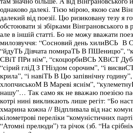
там значно більше. А від Вінграновського й
однаково далекі. Тією мірою, якою сам Ві
далекий від поезії. Цю ризиковану тезу я г
обстоювати зі збірками Вінграновського в р
але в іншій статті. Бо не можу вважати пое
милозвуччя: “Сосновий день хилиВСЬ В С
“йдуТЬ Дівчата помираТЬ В ПШеницю”, “
СВіТ ПРи нім”, “скоцюрбиВСЬ ХВіСТ Дубо
“сірий гліД З ГНіздом сорочим”, “і висви
крила”, “і навіТЬ В Цю запівнічну годину”,
хлопчиськоМ В Мареві яснім”, “кулеметн
нашу”… Так само як не вважаю поезією па
котрі нині викликають лише регіт: “Бо нас
хмарина кожна // Відпливала від нас комун
кілометрові переліки “комуністичних партій
“Атомні прелюди”) та річок (зб. “На срібнім 