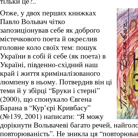
тільки це?..
Отже, у двох перших книжках
Павло Вольвач чітко
запозиціонував себе як доброго
містечкового поета й окреслив
головне коло своїх тем: пошук
України в собі й себе (як поета) в
Україні, південно-східний наш
край і життя криміналізованого
люмпену в ньому. Потвердив він ці
теми й у збірці “Бруки і стерні”
(2000), що спонукало Євгена
Барана в “Кур’єрі Кривбасу”
(№139, 2001) написати: “Я можу
дорікнути Вольвачеві багато речей, найгол
повторюваність”. Не зникла ця “повторюван