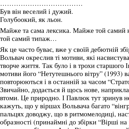
………………………………
Був він веселий і дужий.
Голубоокий, як льон.
Майже та сама лексика. Майже той самий 
той самий типаж…
Як це часто буває, вже у своїй дебютній зб
Вольвач окреслив ті мотиви, які насвистув
творче життя. Так було і в трохи старшого 
мотиви його “Нетутешнього вітру” (1993) в
повторюються і в останній за часом “Страт
Звичайно, додається й щось нове, наприкла
втоми. Це природно. І Павлюк тут зринув н
кажуть, що у віршах Вольвача багато “вінг
пальцях доводжу, що в ритмомелодиці, нас
образності (принаймні до збірки “Вірші на