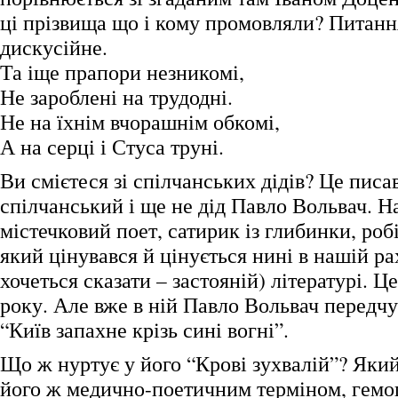
ці прізвища що і кому промовляли? Питання
дискусійне.
Та іще прапори незникомі,
Не зароблені на трудодні.
Не на їхнім вчорашнім обкомі,
А на серці і Стуса труні.
Ви смієтеся зі спілчанських дідів? Це писа
спілчанський і ще не дід Павло Вольвач. Н
містечковий поет, сатирик із глибинки, роб
який цінувався й цінується нині в нашій ра
хочеться сказати – застояній) літературі. 
року. Але вже в ній Павло Вольвач передч
“Київ запахне крізь сині вогні”.
Що ж нуртує у його “Крові зухвалій”? Яки
його ж медично-поетичним терміном, гемо