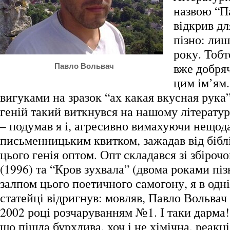
назвою “П
відкрив дл
пізно: лиш
року. Тобт
вже добря
Павло Вольвач
цим ім’ям.
вигуками на зразок “ах какая вкусная рука
геній такий виткнувся на нашому літерату
– подумав я і, агресивно вимахуючи нещо
письменницьким квитком, зажадав від біб
цього генія оптом. Опт складався зі збіроч
(1996) та “Кров зухвала” (двома роками пі
залпом цього поетичного самогону, я в одн
статейці відригнув: мовляв, Павло Вольвач 
2002 році розчаруванням №1. І таки дарма!
що пішла бурхлива, хоч і не хімічна, реакці