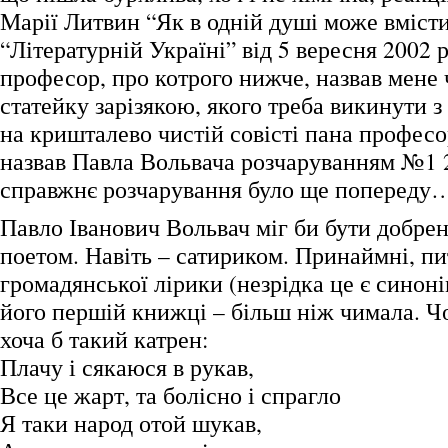
Марії Литвин “Як в одній душі може вмісти
“Літературній Україні” від 5 вересня 2002 
професор, про котрого нижче, назвав мене 
статейку зарізякою, якого треба викинути з
на кришталево чистій совісті пана професо
назвав Павла Вольвача розчаруванням №1
справжнє розчарування було ще попереду
Павло Іванович Вольвач міг би бути добре
поетом. Навіть – сатириком. Принаймні, пи
громадянської лірики (незрідка це є синон
його першій книжці – більш ніж чимала. Ч
хоча б такий катрен:
Плачу і сякаюся в рукав,
Все це жарт, та болісно і спрагло
Я таки народ отой шукав,