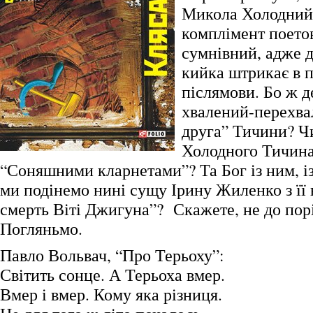
Микола Холодний
комплімент поетов
сумнівний, адже 
кийка штрикає в п
післямови. Бо ж де
хвалений-перехва
друга” Тичини? Ч
Холодного Тичина
“Соняшними кларнетами”? Та Бог із ним, і
ми подінемо нині сущу Ірину Жиленко з її
смерть Віті Джигуна”? Скажете, не до пор
Погляньмо.
Павло Вольвач, “Про Терьоху”:
Світить сонце. А Терьоха вмер.
Вмер і вмер. Кому яка різниця.