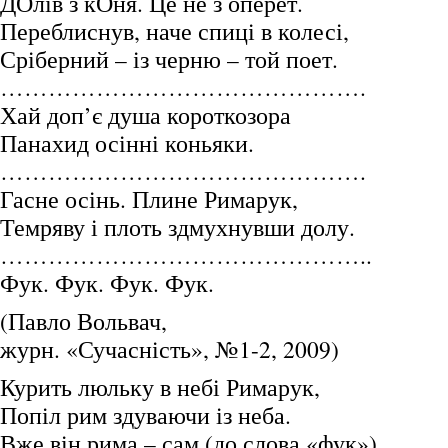
ДОлів з кОня. Це не з оперет.
Переблиснув, наче спиці в колесі,
Сріберний – із черню – той поет.
……………………………………….
Хай доп’є душа короткозора
Панахид осінні коньяки.
……………………………………….
Гасне осінь. Плине Римарук,
Темряву і плоть здмухнувши долу.
………………………………………..
Фук. Фук. Фук. Фук.
(Павло Вольвач,
журн. «Сучасність», №1-2, 2009)
Курить люльку в небі Римарук,
Попіл рим здуваючи із неба.
Вже він рима – сам (до слова «фук»).