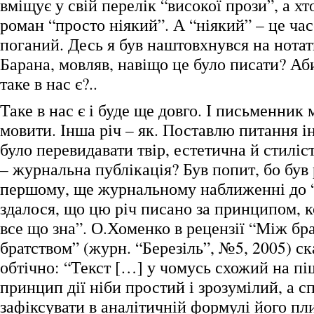
вміщує у свій перелік “високої прози”, а хт
роман “просто ніякий”. А “ніякий” – це ча
поганий. Десь я був наштовхнувся на нота
Барана, мовляв, навіщо це було писати? Аб
таке в нас є?..
Таке в нас є і буде ще довго. І письменник 
мовити. Інша річ – як. Поставлю питання і
було перевидавати твір, естетична й стиліс
– журнальна публікація? Був попит, бо був
першому, ще журнальному наближенні до 
здалося, що цю річ писано за принципом, к
все що зна”. О.Хоменко в рецензії “Між бр
братством” (журн. “Березіль”, №5, 2005) ск
обтічно: “Текст […] у чомусь схожий на п
принцип дії ніби простий і зрозумілий, а с
зафіксувати в аналітичній формулі його пл