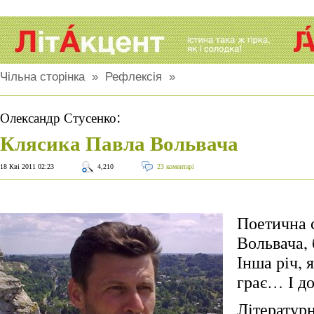
Чільна сторінка
»
Рефлексія
»
:
Олександр Стусенко
Клясика Павла Вольвача
18 Кві 2011 02:23
4,210
23 коментарі
Поетична 
Вольвача, 
Інша річ, я
грає… І до
Літературн