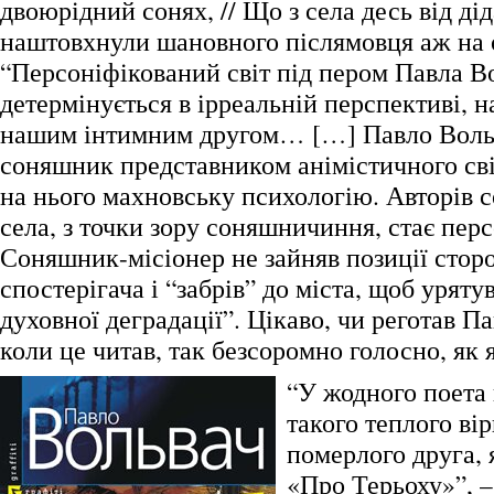
двоюрідний сонях, // Що з села десь від дід
наштовхнули шановного післямовця аж на 
“Персоніфікований світ під пером Павла В
детермінується в ірреальній перспективі, н
нашим інтимним другом… […] Павло Воль
соняшник представником анімістичного св
на нього махновську психологію. Авторів с
села, з точки зору соняшничиння, стає перс
Соняшник-місіонер не зайняв позиції стор
спостерігача і “забрів” до міста, щоб уряту
духовної деградації”. Цікаво, чи реготав П
коли це читав, так безсоромно голосно, як 
“У жодного поета
такого теплого ві
померлого друга, 
«Про Терьоху»”, –