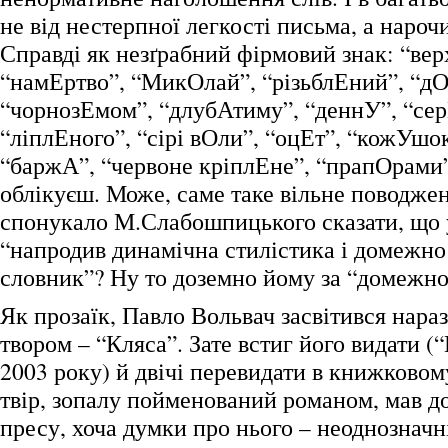
не від нестерпної легкості письма, а нароч
Справді як незґрабний фірмовий знак: “ве
“намЕртво”, “МикОлай”, “різьблЕний”, “дО
“чорнозЕмом”, “длубАтиму”, “деннУ”, “сер
“ліплЕного”, “сірі вОли”, “оцЕт”, “кожУшо
“баржА”, “червоне кріплЕне”, “прапОрами
облікуєш. Може, саме таке вільне поводжен
спонукало М.Слабошпицького сказати, що 
“напродив динамічна стилістика і домежн
словник”? Ну то доземно йому за “домеж
Як прозаїк, Павло Вольвач засвітився нара
твором – “Кляса”. Зате встиг його видати (
2003 року) й двічі перевидати в книжковом
твір, зопалу пойменований романом, мав д
пресу, хоча думки про нього – неоднозначн