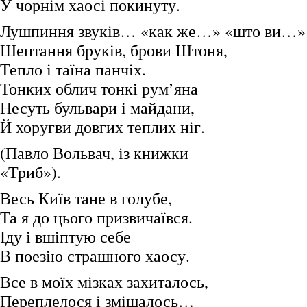
У чорнім хаосі покинуту.
Лушпиння звуків… «как же…» «што ви…»
Шептання бруків, брови Штоня,
Тепло і таїна панчіх.
Тонких облич тонкі рум’яна
Несуть бульвари і майдани,
Й хоругви довгих теплих ніг.
(Павло Вольвач, із книжки
«Триб»).
Весь Київ тане в голубе,
Та я до цього призвичаївся.
Іду і вшіптую себе
В поезію страшного хаосу.
Все в моїх мізках захиталось,
Переплелося і змішалось…