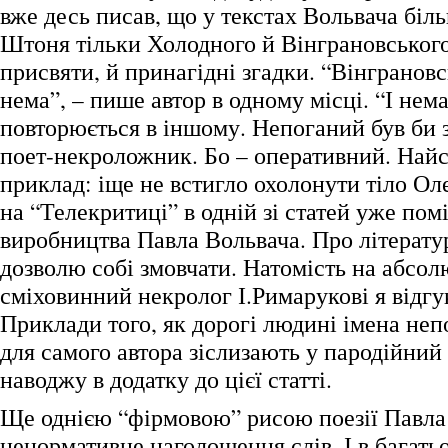
вже десь писав, що у текстах Вольвача біл
Штоня тільки Холодного й Вінграновського.
присвяти, й принагідні згадки. “Вінграновс
нема”, – пише автор в одному місці. “І нем
повторюється в іншому. Непоганий був би 
поет-некроложник. Бо – оперативний. Най
приклад: іще не встигло охолонути тіло Ол
на “Телекритиці” в одній зі статей уже пом
виробництва Павла Вольвача. Про літератур
дозволю собі змовчати. Натомість на абсо
сміховинний некролог І.Римарукові я відгу
Приклади того, як дорогі людині імена неп
для самого автора зіслизають у пародійний 
наводжу в додатку до цієї статті.
Ще однією “фірмовою” рисою поезії Павла
ненормативне наголошення слів. І в багать