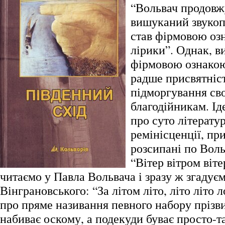
“Вольвач продовж
вишуканий звукоп
став фірмовою оз
лірики”. Однак, в
фірмовою ознакою
радше присвятніст
підморгування сво
благодійникам. Іде
про суто літератур
ремінісценції, пр
розсипані по Воль
“Вітер вітром віте
читаємо у Павла Вольвача і зразу ж згадує
Вінграновського: “За літом літо, літо літо
про пряме називання певного набору прізв
набиває оскому, а подекуди буває просто-т