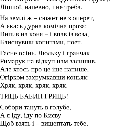
Ліпшої, напевно, і не треба.
На землі ж – сюжет не з оперет,
А якась дурна комічна проза:
Випив на коня – і впав із воза,
Блиснувши копитами, поет.
Гасне осінь. Люльку і гранчак
Римарук на відкуп нам залишив.
Але хтось про це іще напише,
Огірком захрумкавши коньяк:
Хряк, хряк, хряк, хряк.
ТИЦЬ БАБИН ГРИЦЬ!
Собори тануть в голубе,
А я іду, іду по Києву
Щоб взять і – вишептать тебе,