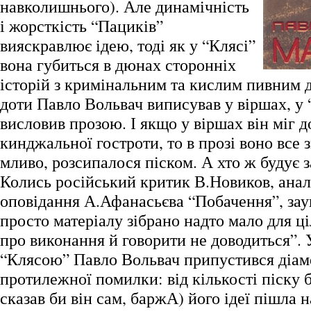
навколишнього). Але динамічність
і жорсткість “Пациків”
вияскравлює ідею, тоді як у “Клясі”
вона губиться в дюнах сторонніх
історій з кримінальним та кислим пивним 
доти Павло Вольвач виписував у віршах, у 
висловив прозою. І якщо у віршах він міг д
кинджальної гостроти, то в прозі воно все 
мливо, розсипалося піском. А хто ж будує 
Колись російський критик В.Новиков, ана
оповідання А.Афанасьєва “Побачення”, зау
просто матеріалу зібрано надто мало для ці
про виконання й говорити не доводиться”. 
“Клясою” Павло Вольвач припустився діам
протилежної помилки: від кількості піску б
сказав би він сам, баржА) його ідеї пішла н