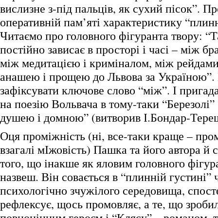
вислизне з-під пальців, як сухий пісок”. П
оперативній пам’яті характеристику “плинн
Читаємо про головного фігуранта твору: “
постійно зависає в просторі і часі – між бр
між медитацією і криміналом, між рейдами
анашею і прощею до Львова за Україною”
зафіксувати ключове слово “між”. І пригада
на поезію Вольвача в тому-таки “Березолі”
душею і домною” (витворив І.Бондар-Тере
Оця проміжність (ні, все-таки краще – про
взагалі мІжовість) Пашка та його автора й
того, що інакше як яловим головного фігур
назвеш. Він совається в “плинній густині” 
психологічно зчужілого середовища, спосте
рефлексує, щось промовляє, а те, що зроби
повноцінним героєм і “Клясу” – романом, т