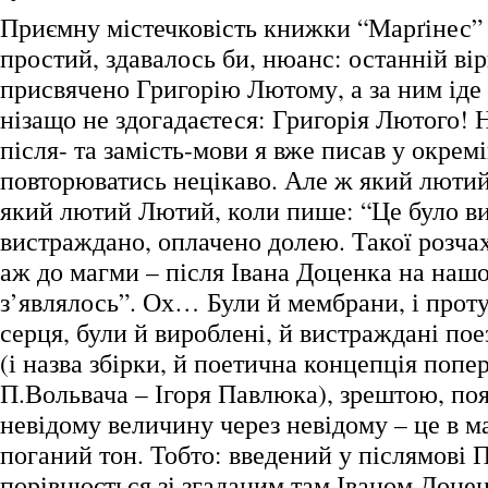
Приємну містечковість книжки “Марґінес”
простий, здавалось би, нюанс: останній ві
присвячено Григорію Лютому, а за ним ід
нізащо не здогадаєтеся: Григорія Лютого! Н
після- та замість-мови я вже писав у окремі
повторюватись нецікаво. Але ж який люти
який лютий Лютий, коли пише: “Це було в
вистраждано, оплачено долею. Такої розчах
аж до магми – після Івана Доценка на нашо
з’являлось”. Ох… Були й мембрани, і проту
серця, були й вироблені, й вистраждані поез
(і назва збірки, й поетична концепція попе
П.Вольвача – Ігоря Павлюка), зрештою, по
невідому величину через невідому – це в м
поганий тон. Тобто: введений у післямові 
порівнюється зі згаданим там Іваном Доцен