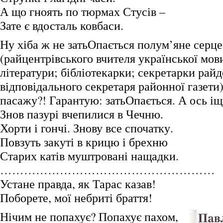
А що гноять по тюрмах Стусів –
Зате є вдосталь ковбаси.
Ну хіба ж не затьОпається полум’яне серце
(райцентрівського вчителя української мови
літератури; бібліотекарки; секретарки райд
відповідального секретаря районної газети)
пасажу?! Гарантую: затьОпається. А ось іщ
Знов пазурі вчепилися в Чечню.
Хорти і гончі. Знову все спочатку.
Повзуть закуті в крицю і брехню
Старих катів муштровані нащадки.
………………………………………………
Устане правда, як Тарас казав!
Поборете, мої небриті браття!
Нічим не попахує? Попахує пахом,