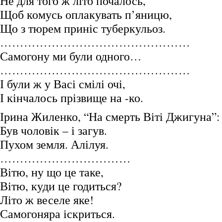
Не для того ж літо почалось,
Щоб комусь оплакувать п’яницю,
Що з тюрем приніс туберкульоз.
…………………………………………
Самогону ми були одного…
…………………………………………
І були ж у Васі смілі очі,
І кінчалось прізвище на -ко.
Ірина Жиленко, “На смерть Віті Джигуна”:
Був чоловік – і загув.
Пухом земля. Алілуя.
……………………………
Вітю, ну що це таке,
Вітю, куди це годиться?
Літо ж веселе яке!
Самогоняра іскриться.