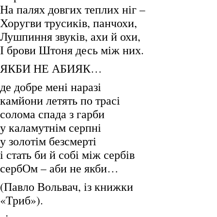
На палях довгих теплих ніг –
Хоругви трусиків, панчохи,
Лушпиння звуків, ахи й охи,
І брови Штоня десь між них.
ЯКБИ НЕ АБИЯК…
де добре мені наразі
камйони летять по трасі
солома спада з гарби
у каламутнім серпні
у золотім безсмерті
і стать би й собі між сербів
сербОм – аби не якби…
(Павло Вольвач, із книжки
«Триб»).