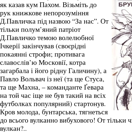
як казав кум Пахом. Візьміть до
рук книжкове непорозуміння
Д.Павличка під назвою “За нас”. От
тільки полум’яний патріот
Д.Павличко темою волелюбної
Ічкерії закінчував (своєрідні
покаянні строфи; противага
славослів’ю Московії, котра
загарбала і його рідну Галичину), а
Павло Вольвач із неї (та ще Стуса,
та ще Махна, – команданте Ґевара
на той час іще не був такий на всіх
футболках популярний) стартонув.
Кров молода, бунтарська, тягнеться
до всього вулканно вибухового! От тільки 
вулкан?..