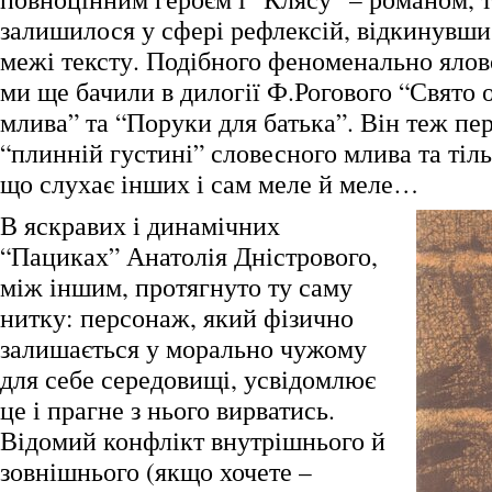
залишилося у сфері рефлексій, відкинувши 
межі тексту. Подібного феноменально яло
ми ще бачили в дилогії Ф.Рогового “Свято 
млива” та “Поруки для батька”. Він теж пе
“плинній густині” словесного млива та тіль
що слухає інших і сам меле й меле…
В яскравих і динамічних
“Пациках” Анатолія Дністрового,
між іншим, протягнуто ту саму
нитку: персонаж, який фізично
залишається у морально чужому
для себе середовищі, усвідомлює
це і прагне з нього вирватись.
Відомий конфлікт внутрішнього й
зовнішнього (якщо хочете –