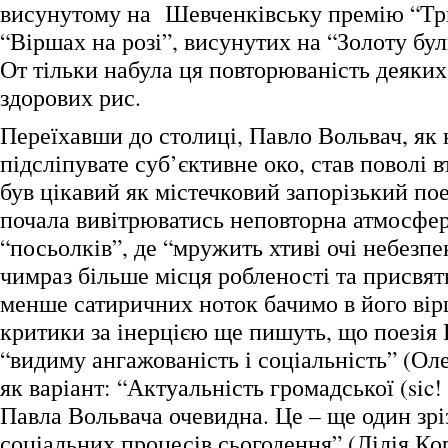
висунутому на Шевченківську премію “Три
“Віршах на розі”, висунутих на “Золоту бул
От тільки набула ця повторюваність деяких
здорових рис.
Переїхавши до столиці, Павло Вольвач, як 
підсліпувате суб’єктивне око, став поволі в
був цікавий як містечковий запорізький поет
почала вивітрюватись неповторна атмосфе
“посьолків”, де “мружить хтиві очі небезпе
чимраз більше місця робленості та присвят
менше сатиричних ноток бачимо в його вір
критики за інерцією ще пишуть, що поезія
“видиму ангажованість і соціальність” (Ол
як варіант: “Актуальність громадської (sic! 
Павла Вольвача очевидна. Це – ще один зр
соціальних процесів сьогодення” (Лілія Кор