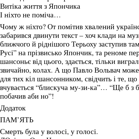
Витіка життя з Япончика
І ніхто не поміча…
Чому ж ніхто? От помітив хвалений українс
забарився двинути текст – хоч клади на муз
ближчого й ріднішого Терьоху заступив там
Русі” на прізвисько Япончик, та реноме пе
шансоньє від цього, здається, тільки виграл
звичайно, колах. А що Павло Вольвач може
для тих кіл шансонником, свідчить і те, що
вчувається “блискуча му-зи-ка”… “Ще б з б
побачив аби но”!
Додаток
ПАМ’ЯТЬ
Смерть була у волосі, у голосі.