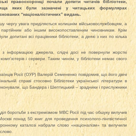
ські правоохоронці почали допити читачів бібліотеки,
вища яких були зазначені у читацьких формулярах
скованих “націоналістичних” видань.
шу чергу увага приділяється колишнім військовослужбовцям, а
 партійним або іншим високопоставленим чиновникам. Крім
були допитані всі працівники бібліотеки, а деякі з них по кілька
о з інформацією джерела, слідчі досі не повернули жорсткі
 комп’ютерів і сервери. Таким чином, у бібліотеки немає свого
аїнців Росії (ОУР) Валерій Семененко повідомив, що його двічі
нальній справі стосовно Бібліотеки української літератури в
реконували, що Бандера і Шептицький – зрадники і прислужники
діл боротьби з екстремізмом МВС Росії під час обшуку вилучив
 Москві понад 50 книг для проведення психолого-лінгвістичної
ктронному каталозі набрали слово «націоналізм» та вилучили
 слово.