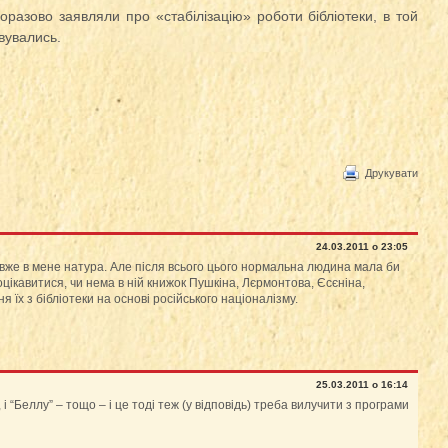
оразово заявляли про «стабілізацію» роботи бібліотеки, в той
вувались.
Друкувати
24.03.2011 о 23:05
вже в мене натура. Але після всього цього нормальна людина мала би
 поцікавитися, чи нема в ній книжок Пушкіна, Лєрмонтова, Єсєніна,
ння їх з бібліотеки на основі російського націоналізму.
25.03.2011 о 16:14
 і “Беллу” – тощо – і це тоді теж (у відповідь) треба вилучити з програми