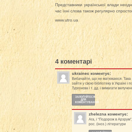
Представники української влади неодн
час їхні слова також регулярно спросто
www.utro.ua
4 коментарі
ukrainec
коментує:
Вибачайте, що не матюкаюся. Така 
зайти у свою бібліотеку в Україні і
Тургєнєва і т. дд. і вимагати вилуче
ЗАЛОҐУЙТЕСЯ
ДЛЯ
КОМЕНТУВАННЯ
zhelezna
коментує:
Ага, і “Подорож в Арзрум”,
рос. (іноз.) літератури