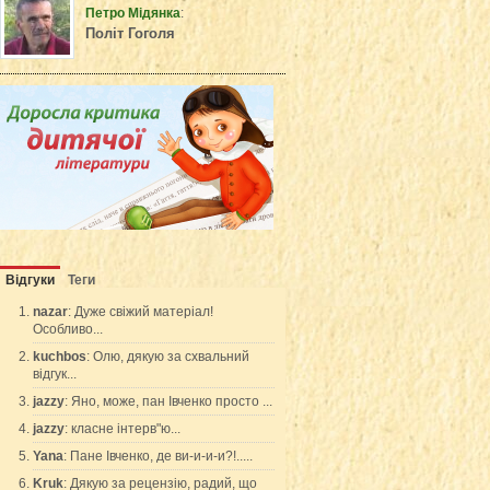
Петро Мідянка
:
Політ Гоголя
Відгуки
Теги
nazar
: Дуже свіжий матеріал!
Особливо...
kuchbos
: Олю, дякую за схвальний
відгук...
jazzy
: Яно, може, пан Івченко просто ...
jazzy
: класне інтерв"ю...
Yana
: Пане Івченко, де ви-и-и-и?!.....
Kruk
: Дякую за рецензію, радий, що