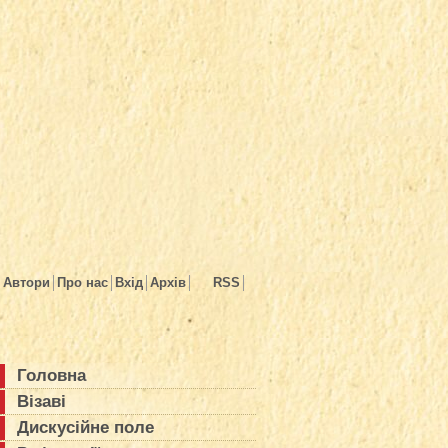
Автори
Про нас
Вхід
Архів
RSS
Головна
Візаві
Дискусійне поле