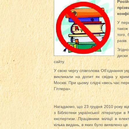
Росій
пріз
конфі
У пер
також
того, 
разів.
Згідн
диски
сайту.
У свою чергу співголова Об’єднання укр
викликали на допит як свідка у кримі
Москві. При цьому слідчі «весь час пе
Гітлера».
Нагадаємо, що 23 грудня 2010 року від
з Бібліотеки української літератури в
експертизи. Працівники міліції в еле
кілька видань, в яких було виявлено це