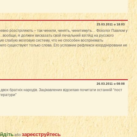
25.03.2011 о 18:03
певно розстріляють – так чинили, чинять, чинитимуть… Фізіолог Павлом у
 “…вообще, я должен висказать свой печальний взгляд на русского
кую слабую мозговую систему, что не способен воспрінімать
 него существуют только слова. Его условние рефлекси коордініровани не
26.03.2011 о 08:08
 двох братніх народів. Зацікавлених відсилаю почитати останній “пост
ітератури”
ійдіть
зареєструйтесь
або