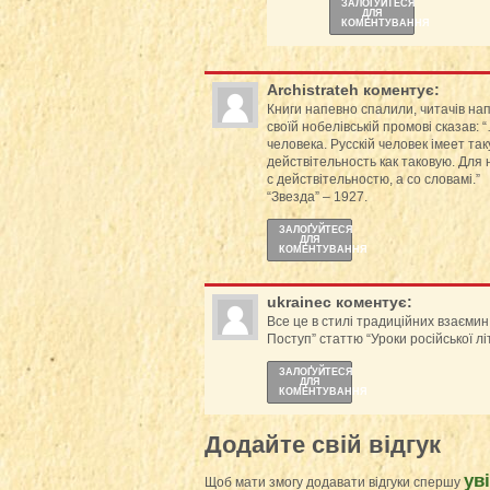
ЗАЛОҐУЙТЕСЯ
ДЛЯ
КОМЕНТУВАННЯ
Archistrateh
коментує:
Книги напевно спалили, читачів на
своїй нобелівській промові сказав:
человека. Русскій человек імеет та
действітельность как таковую. Для
с действітельностю, а со словамі.”
“Звезда” – 1927.
ЗАЛОҐУЙТЕСЯ
ДЛЯ
КОМЕНТУВАННЯ
ukrainec
коментує:
Все це в стилі традиційних взаємин
Поступ” статтю “Уроки російської л
ЗАЛОҐУЙТЕСЯ
ДЛЯ
КОМЕНТУВАННЯ
Додайте свій відгук
ув
Щоб мати змогу додавати відгуки спершу