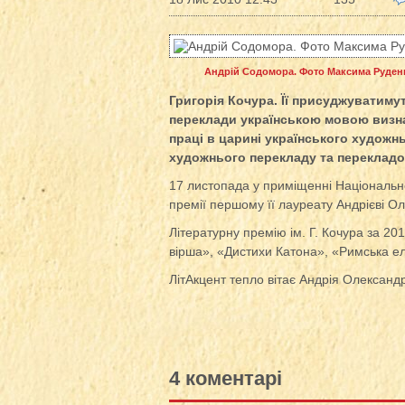
Андрій Содомора. Фото Максима Руден
Григорія Кочура. Її присуджуватиму
переклади українською мовою визнач
праці в царині українського художнь
художнього перекладу та перекладо
17 листопада у приміщенні Національн
премії першому її лауреату Андрієві О
Літературну премію ім. Г. Кочура за 20
вірша», «Дистихи Катона», «Римська ел
ЛітАкцент тепло вітає Андрія Олександ
4 коментарі