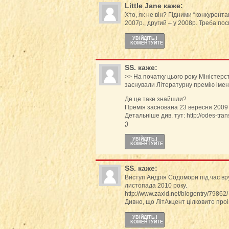
Little Jane
каже:
Хто, як не він? Гідними “конкурен
2007р., другий – у 2008р. Треба по
УВІЙДІТЬ І
КОМЕНТУЙТЕ
SS.
каже:
>> На початку цього року Міністерст
заснували Літературну премію імені
Де це таке знайшли?
Премія заснована 23 вересня 2009
Детальніше див. тут: http://odes-tra
;)
УВІЙДІТЬ І
КОМЕНТУЙТЕ
SS.
каже:
Виступ Андрія Содомори під час вру
листопада 2010 року.
http://www.zaxid.net/blogentry/79862/
Дивно, що ЛітАкцент цілковито проі
УВІЙДІТЬ І
КОМЕНТУЙТЕ