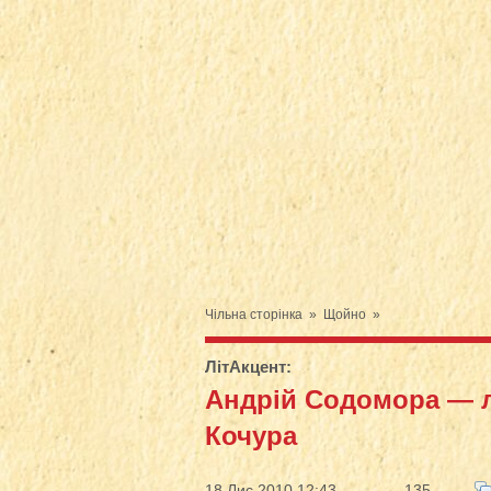
Чільна сторінка
»
Щойно
»
ЛітАкцент
:
Андрій Содомора — ла
Кочура
18 Лис 2010 12:43
135