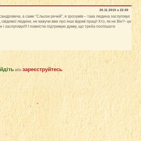
20.11.2010 о 22:30
андровича, а саме “Сльози речей”, я зрозумів – така людина заслуговує
 свідомої людини, не кажучи вже про інші відомі праці! Хто, як не Він?- це
 і заслуговує!!! І повністю підтримую думку, що треба поспішати
ійдіть
зареєструйтесь
або