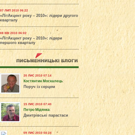
07 ЛИП 2010 06:22
«ЛітАкцент року – 2010»: лідери другого
кварталу
08 КВІ 2010 06:02
«ЛітАкцент року – 2010»: лідери
першого кварталу
20 ЛИС 2010 07:14
Костянтин Москалець
:
Поруч із серцем
15 ЛИС 2010 07:40
Петро Мідянка
:
Дмитрівські парастаси
09 ЛИС 2010 04:24