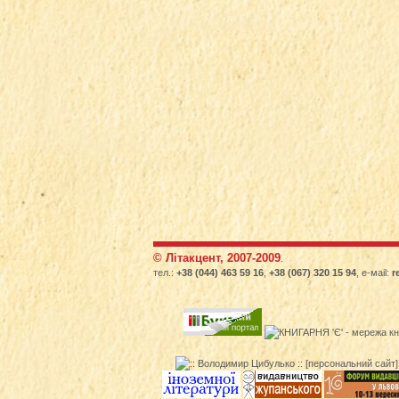
© Літакцент, 2007-2009
.
тел.:
+38 (044) 463 59 16
,
+38 (067) 320 15 94
, е-маіl:
r