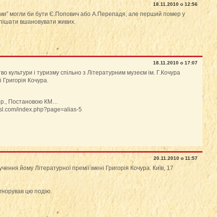
18.11.2010 о 12:56
тами” могли би бути Є.Попович або А.Перепадя, але перший помер у
спішати вшановувати живих.
18.11.2010 о 17:07
во культури і туризму спільно з Літературним музеєм ім. Г.Кочура
 Григорія Кочура.
 р., Постановою КМ…
nsl.com/index.php?page=alias-5
20.11.2010 о 11:57
чення йому Літературної премії імені Григорія Кочура. Київ, 17
гнорував цю подію.