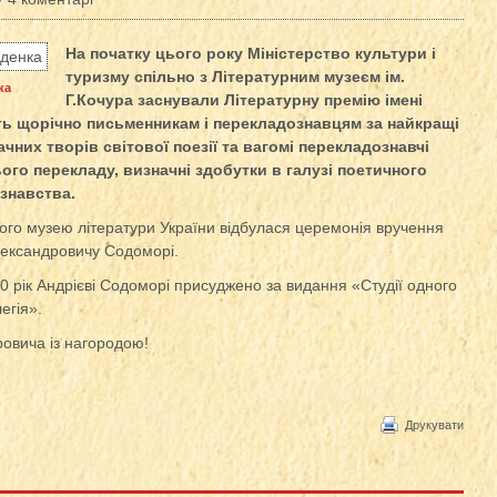
На початку цього року Міністерство культури і
туризму спільно з Літературним музеєм ім.
ка
Г.Кочура заснували Літературну премію імені
ть щорічно письменникам і перекладознавцям за найкращі
них творів світової поезії та вагомі перекладознавчі
ого перекладу, визначні здобутки в галузі поетичного
знавства.
ого музею літератури України відбулася церемонія вручення
лександровичу Содоморі.
10 рік Андрієві Содоморі присуджено за видання «Студії одного
егія».
ровича із нагородою!
Друкувати