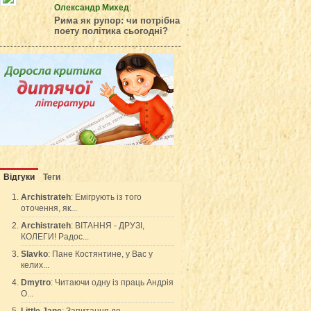
Олександр Михед
:
Рима як рупор: чи потрібна
поету політика сьогодні?
Відгуки
Теги
Archistrateh
: Емігрують із того
оточення, як...
Archistrateh
: ВІТАННЯ - ДРУЗІ,
КОЛЕГИ! Радос...
Slavko
: Пане Костянтине, у Вас у
келих...
Dmytro
: Читаючи одну із праць Андрія
О...