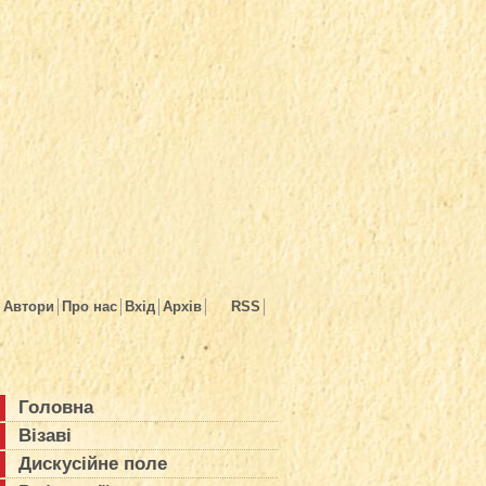
Автори
Про нас
Вхід
Архів
RSS
Головна
Візаві
Дискусійне поле