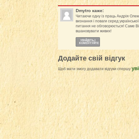
Dmytro
каже:
Читаючи одну із праць Андрія Олекс
визнання і поваги серед української,
питання не обговорюється! Саме Він
вшановувати живих!
УВІЙДІТЬ І
КОМЕНТУЙТЕ
Додайте свій відгук
ув
Щоб мати змогу додавати відгуки спершу