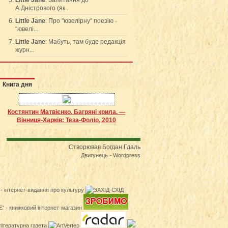
Little Jane
: Запитання до
А.Дністрового (як...
Little Jane
: Про "ювелірну" поезію -
"ювелі...
Little Jane
: Мабуть, там буде редакція
журн...
Книга дня
Костянтин Матвієнко. Багряні крила. —
Вінниця-Харків: Теза-Фоліо, 2010
Створював Богдан Гдаль
Двигунець - Wordpress