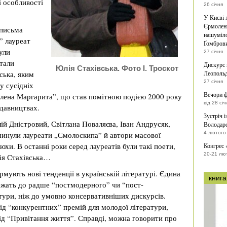
і особливості
26 січня
У Києві 
Єрмоленк
 письма
нашуміло
” лауреат
Ґомброви
ули
27 січня
стали
Дискурс 
Юлія Стахівська. Фото І. Троскот
ська, яким
Леопольд
27 січня
у сусідніх
Вечори ф
елена Маргарита”, що став помітною подією 2000 року
від 28 січ
идавництвах.
Зустріч 
ій Дністровий, Світлана Поваляєва, Іван Андрусяк,
Володарс
минули лауреати „Смолоскипа” й автори масової
4 лютого
юхи. В останні роки серед лауреатів були такі поети,
Конгрес 
20-21 лю
ія Стахівська…
рмують нові тенденції в українській літературі. Єдина
книга
лежать до радше “постмодерного” чи “пост-
тури, ніж до умовно консервативніших дискурсів.
від “конкурентних” премій для молодої літератури,
від “Привітання життя”. Справді, можна говорити про