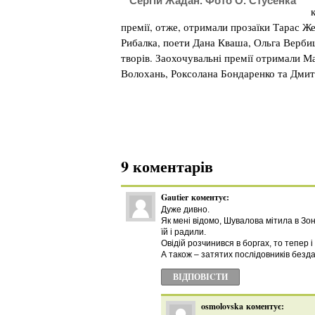
Сергій Жадан. Фото О. Стусенка
премії, отже, отримали прозаїки Тарас Ж
Рибалка, поети Дана Кваша, Ольга Вербиц
творів. Заохочувальні премії отримали М
Волохань, Роксолана Бондаренко та Дмит
9 коментарів
Gautier
коментує:
Дуже дивно.
Як мені відомо, Шувалова мітила в Зон
їй і радили.
Овідій розчинився в боргах, то тепе
А також – затятих послідовників безд
ВІДПОВІCТИ
osmolovska
коментує: