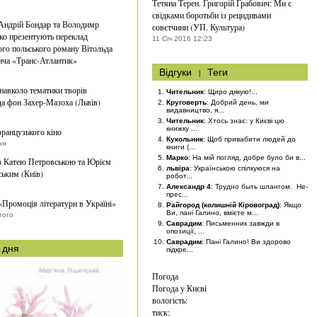
Тетяна Терен. Григорій Грабович: Ми є
свідками боротьби із рецидивами
Андрій Бондар та Володимр
совєтчини (УП. Культура)
о презентують переклад
11 Січ 2016 12:23
го польського роману Вітольда
ча «Транс-Атлантик»
Відгуки
|
Теги
навколо тематики творів
Чительник
: Щиро дякую!...
а фон Захер-Мазоха (Львів)
Круговерть
: Добрий день, ми
видавництво, я...
Чительник
: Хтось знає: у Києві цю
книжку ...
ранцузького кіно
Кукольник
: Щоб привабити людей до
ня
книги (...
Марко
: На мій погляд, добре було би в...
із Катею Петровською та Юрієм
львіра
: Українською спілкуюся на
ьким (Київ)
робот...
Александр 4
: Трудно быть шлангом. Не-
прес...
«Промоція літератури в Україні»
Райгород (колишній Кіровоград)
: Якщо
Ви, пані Галино, вмієте м...
того
Саврадим
: Письменник завжди в
опозиції, ...
Саврадим
: Пані Галино! Ви здорово
 дня
підкре...
Погода
Погода у
Києві
вологість:
тиск: