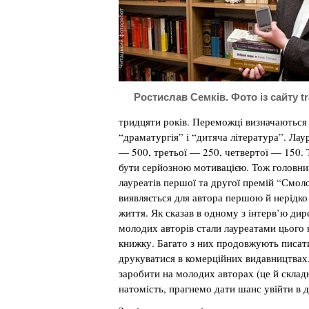
Ростислав Семків. Фото із сайту tra
тридцяти років. Переможці визначаються в
“драматургія” і “дитяча література”. Ла
— 500, третьої — 250, четвертої — 150. 
бути серйозною мотивацією. Тож головний
лауреатів першої та другої премій “Смо
виявляється для автора першою й нерідко
життя. Як сказав в одному з інтерв’ю ди
молодих авторів стали лауреатами цього 
книжку. Багато з них продовжують писати
друкуватися в комерційних видавництвах.
заробити на молодих авторах (це й складн
натомість, прагнемо дати шанс увійти в 