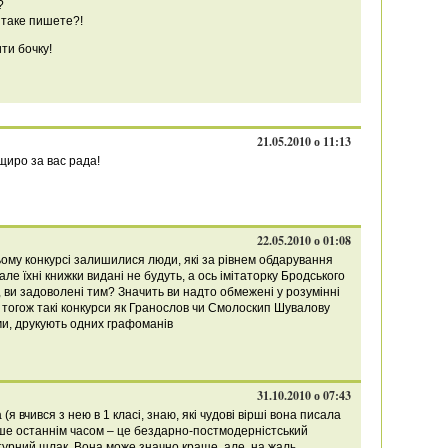
?
о таке пишете?!
ти бочку!
21.05.2010 о 11:13
щиро за вас рада!
22.05.2010 о 01:08
цьому конкурсі залишилися люди, які за рівнем обдарування
ле їхні книжки видані не будуть, а ось імітаторку Бродського
, ви задоволені тим? Значить ви надто обмежені у розумінні
о тогож такі конкурси як Гранослов чи Смолоскип Шувалову
вами, друкують одних графоманів
31.10.2010 о 07:43
(я вчився з нею в 1 класі, знаю, які чудові вірші вона писала
ише останнім часом – це бездарно-постмодерністський
турний шлак. Вона може значно краще, але, на жаль,