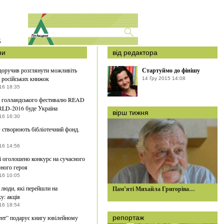
S
ни
від редактора
оручив розглянути можливіть
Стартуймо до фінішу
 російських книжок
14 Гру 2015 14:08
16 18:35
і голландського фестивалю READ
D-2016 буде Україна
вірш тижня
16 16:30
створюють бібліотечний фонд.
16 14:56
і оголошено конкурс на сучасного
рного героя
16 10:05
 люди, які перейшли на
Пам’яті Михайла Григоріва…
у: акція
16 18:54
нт” подарує книгу ювілейному
репортаж