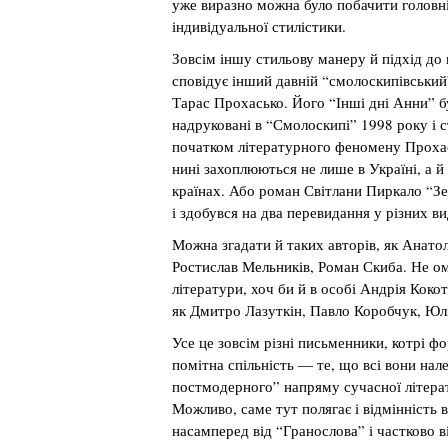
уже виразно можна було побачити головн
індивідуальної стилістики.
Зовсім іншу стильову манеру й підхід до
сповідує інший давній “смолоскипівський
Тарас Прохасько. Його “Інші дні Анни” б
надруковані в “Смолоскипі” 1998 року і 
початком літературного феномену Проха
нині захоплюються не лише в Україні, а й 
країнах. Або роман Світлани Пиркало “З
і здобувся на два перевидання у різних в
Можна згадати й таких авторів, як Анатол
Ростислав Мельників, Роман Скиба. Не о
літератури, хоч би й в особі Андрія Кокот
як Дмитро Лазуткін, Павло Коробчук, Юл
Усе це зовсім різні письменники, котрі фо
помітна спільність — те, що всі вони на
постмодерного” напряму сучасної літера
Можливо, саме тут полягає і відмінність 
насамперед від “Гранослова” і частково 