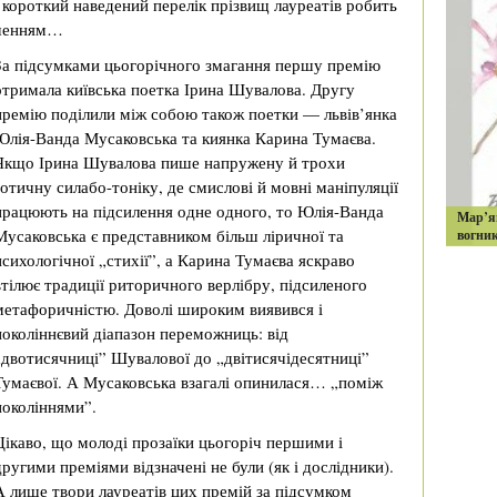
 короткий наведений перелік прізвищ лауреатів робить
ьшенням…
За підсумками цьогорічного змагання першу премію
отримала київська поетка Ірина Шувалова. Другу
премію поділили між собою також поетки — львів’янка
Юлія-Ванда Мусаковська та киянка Карина Тумаєва.
Якщо Ірина Шувалова пише напружену й трохи
готичну силабо-тоніку, де смислові й мовні маніпуляції
працюють на підсилення одне одного, то Юлія-Ванда
Мар’я
Мусаковська є представником більш ліричної та
вогни
психологічної „стихії”, а Карина Тумаєва яскраво
втілює традиції риторичного верлібру, підсиленого
метафоричністю. Доволі широким виявився і
поколіннєвий діапазон переможниць: від
„двотисячниці” Шувалової до „двітисячідесятниці”
Тумаєвої. А Мусаковська взагалі опинилася… „поміж
поколіннями”.
Цікаво, що молоді прозаїки цьогоріч першими і
другими преміями відзначені не були (як і дослідники).
А лише твори лауреатів цих премій за підсумком