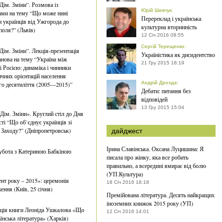
Дім. Зміни”. Розмова із
Юрій Шевчук
:
ами на тему “Що може нині
Перереклад і українська
и українців від Ужгорода до
культурна вторинність
оля?” (Львів)
12 Січ 2016 08:55
Сергій Терещенко
:
Дім. Зміни”. Лекція-презентація
Україністика як дисидентство
анова на тему “Україна між
21 Гру 2015 18:19
і Росією: динаміка і чинники
ичних орієнтацій населення
Андрій Дрозда
:
го десятиліття (2005—2015)”
Дебати: питання без
відповідей
13 Гру 2015 15:04
Дім. Зміни». Круглий стіл до Дня
ті “Що об`єднує українців зі
 Заходу?” (Дніпропетровськ)
дайджест
Ірина Славінська. Оксана Луцишина: Я
убота з Катериною Бабкіною
писала про жінку, яка все робить
правильно, а всередині вмирає від болю
(УП.Культура)
нт року – 2015»: церемонія
18 Січ 2016 18:18
ення (Київ, 25 січня)
Премійована література. Десять найкращих
іноземних книжок 2015 року (УП)
ція книги Леоніда Ушкалова «Що
12 Січ 2016 14:01
їнська література» (Харків)