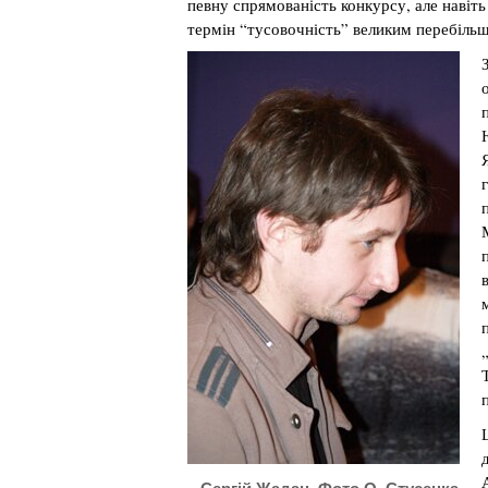
певну спрямованість конкурсу, але навіть
термін “тусовочність” великим перебіл