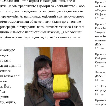
 “Смолоскип” став одним із найвідоміших, але й
Проект “
яття. Часом трапляються докори за «сектантство», або
соціолог
об’єднат
втори з одного середовища; видавництво недостатньо
Сімфероп
переможців. А, наприклад, одіозний критик сучасного
22 січня
воїми тематичними обмеженнями (адже до участі не
Проект “
ографії, антиукраїнського, антисемітського і взагалі
Олега Ів
ликою кількістю непристойної лексики) „Смолоскип”
Заходом 
геополіт
ів, убиває в них природнє здорове бажання нищити
останньо
(Київ)
22 січня
й конкурс
Проект «
олодих
Соборнос
нтральні
Сходу та
ельми відмінні
22 січня
ення зі
Дитяча с
ні важко собі
(Київ)
нього
23 січня
а. Його
«ЛітАкце
нагородж
 за
25 січня
першим
Презента
му, однак,
таке укра