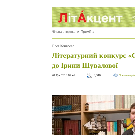
Чільна сторінка
»
Премії
»
:
Олег Коцарев
Літературний конкурс «
до Ірини Шувалової
20 Тра 2010 07:41
3,310
9 коментарі