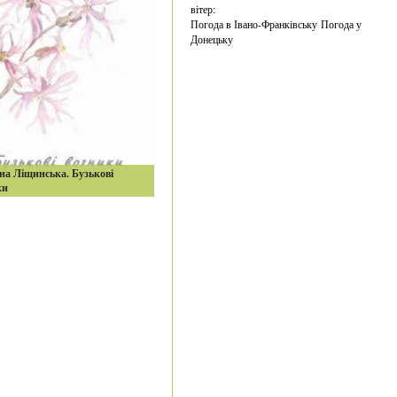
вітер:
Погода в Івано-Франківську
Погода у
Донецьку
на Ліщинська. Бузькові
ки