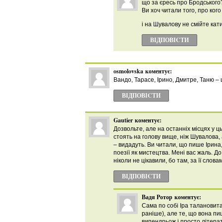
що за єресь про Бродського
Ви хоч читали того, про ког
і на Шувалову не смійте кати
ВІДПОВІCТИ
osmolovska
коментує:
Вандо, Тарасе, Ірино, Дмитре, Таню – 
ВІДПОВІCТИ
Gautier
коментує:
Дозвольте, але на останніх місцях у 
стоять на голову вище, ніж Шувалова, а
– видадуть. Ви читали, що пише Ірина
поезії як мистецтва. Мені вас жаль. Д
ніколи не цікавили, бо там, за її сло
ВІДПОВІCТИ
Вадя Ротор
коментує:
Сама по собі Іра талановита 
раніше), але те, що вона п
випендрьож і просто літера