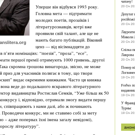
читачу!
Уперше він відбувся 1993 року.
20 Січ 20
Головна мета — підтримати
Депутат 
російськ
молодих поетів, прозаїків і
20 Січ 20
літературознавців, котрі вже
Лауреати 
проявили свій талант, але ще не
Миколи 
мають багато публікацій. Віковий
nslitera.org
20 Січ 20
ценз — від вісімнадцяти до
Спілка п
 п’яти номінаціях: “поезія”, “проза”, “есе”,
Лаврова
уреати першої премії отримують 1000 гривень, другої
20 Січ 20
Така скромна грошова винагорода, звісно, не може
Помер ві
 приз для учасників полягає в тому, що твори
Логвине
19 Січ 20
лоскип” видає окремими книжками. Часто ця книжка
Forbes п
 вона веде до подальшого яскравого літературного
видавни
ректор видавництва Ростислав Семків, “Уже більш як 50
19 Січ 20
конкурсу і, відповідно, отримали змогу видати першу
У Франці
, співпрацюють з нами далі, або ж починають
Турньє
 Проводячи конкурс, ми не ставимо собі за мету
19 Січ 20
о – адже попервах їхні імена загалу невідомі),
дорослу літературу”.
анон