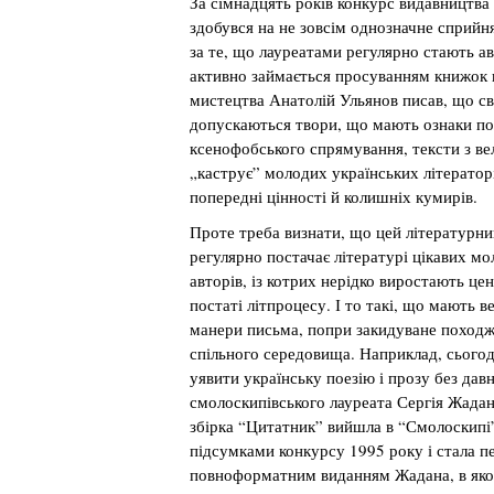
За сімнадцять років конкурс видавництва
здобувся на не зовсім однозначне сприйн
за те, що лауреатами регулярно стають а
активно займається просуванням книжок 
мистецтва Анатолій Ульянов писав, що с
допускаються твори, що мають ознаки порн
ксенофобського спрямування, тексти з ве
„каструє” молодих українських літератор
попередні цінності й колишніх кумирів.
Проте треба визнати, що цей літературни
регулярно постачає літературі цікавих м
авторів, із котрих нерідко виростають це
постаті літпроцесу. І то такі, що мають в
манери письма, попри закидуване походж
спільного середовища. Наприклад, сьогод
уявити українську поезію і прозу без дав
смолоскипівського лауреата Сергія Жадан
збірка “Цитатник” вийшла в “Смолоскипі”
підсумками конкурсу 1995 року і стала 
повноформатним виданням Жадана, в яко