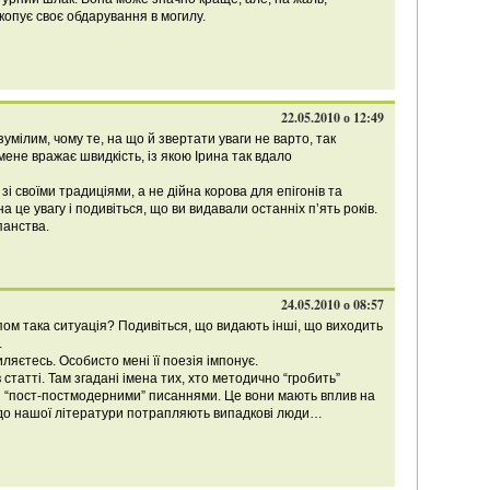
копує своє обдарування в могилу.
22.05.2010 о 12:49
зумілим, чому те, на що й звертати уваги не варто, так
не вражає швидкість, із якою Ірина так вдало
 своїми традиціями, а не дійна корова для епігонів та
а це увагу і подивіться, що ви видавали останніх п’ять років.
панства.
24.05.2010 о 08:57
ипом така ситуація? Подивіться, що видають інші, що виходить
…
яєтесь. Особисто мені її поезія імпонує.
 статті. Там згадані імена тих, хто методично “гробить”
ми “пост-постмодерними” писаннями. Це вони мають вплив на
 до нашої літератури потрапляють випадкові люди…