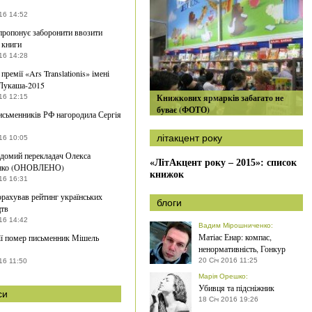
16 14:52
пропонує заборонити ввозити
і книги
16 14:28
премії «Ars Translationis» імені
Лукаша-2015
Книжкових ярмарків забагато не
16 12:15
буває (ФОТО)
исьменників РФ нагородила Сергія
літакцент року
16 10:05
домий перекладач Олекса
«ЛітАкцент року – 2015»: список
нко (ОНОВЛЕНО)
книжок
16 16:31
орахував рейтинг українських
блоги
цтв
16 14:42
Вадим Мірошниченко
:
Матіас Енар: компас,
ї помер письменник Мішель
ненормативність, Гонкур
20 Січ 2016 11:25
16 11:50
Марія Орешко
:
Убивця та підсніжник
си
18 Січ 2016 19:26