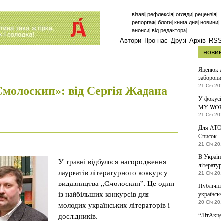
|
|
|
|
візаві
рефлексія
огляди
рецензія
|
|
|
|
репортаж
блоги
книга дня
новини
|
|
анонси
від редактора
Автори
Про нас
Друзі
Архів
RS
нови
Яценюк д
заборони
Смолоскип»: від Сергія Жадана
21 Січ 20
У фокус
MY WORL
21 Січ 20
в
Для АТО 
Список
21 Січ 20
В Україн
У травні відбулося нагородження
літерату
лауреатів літературного конкурсу
21 Січ 20
видавництва „Смолоскип”. Це один
Публічні
із найбільших конкурсів для
українськ
20 Січ 20
молодих українських літераторів і
дослідників.
“ЛітАкце