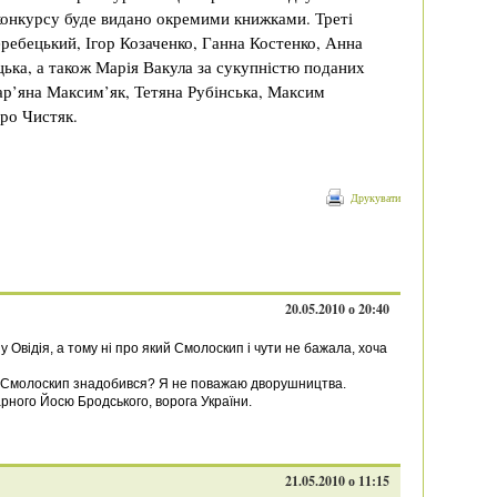
конкурсу буде видано окремими книжками. Треті
еребецький, Ігор Козаченко, Ганна Костенко, Анна
ька, а також Марія Вакула за сукупністю поданих
ар’яна Максим’як, Тетяна Рубінська, Максим
ро Чистяк.
Друкувати
20.05.2010 о 20:40
у Овідія, а тому ні про який Смолоскип і чути не бажала, хоча
р і Смолоскип знадобився? Я не поважаю дворушництва.
арного Йосю Бродського, ворога України.
21.05.2010 о 11:15