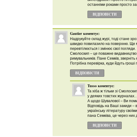
останніми роками просто за
ВІДПОВІCТИ
Gautier
коментує:
Надрукуйте склад журі, тоді стане зро
швидко повилазило на поверхню. Ще ме
перевтілюється і змінює свої погляди.
Смолоскип – це поважне видавництво зі
римувальників. Пане Семків, зверніть н
Потрібна перевірка, куди йдуть гроші 
ВІДПОВІCТИ
Tusso
коментує:
Та хіба ж тільки зі Смолоск
у деяких товстих журналах
А щодо Шувалової – Ви помил
Відповідь на Ваші закиди – в
українську літературу свої
пана Семківа, це через них
ВІДПОВІCТИ