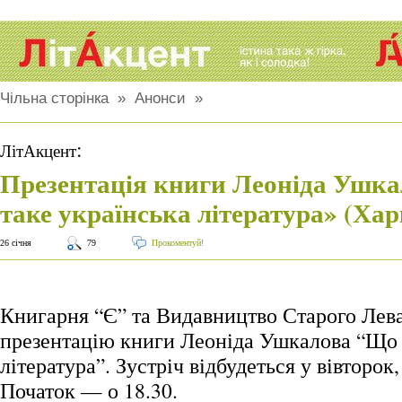
Чільна сторінка
»
Анонси
»
:
ЛітАкцент
Презентація книги Леоніда Ушк
таке українська література» (Хар
26 січня
79
Прокоментуй!
Книгарня “Є” та Видавництво Старого Лев
презентацію книги Леоніда Ушкалова “Що 
література”. Зустріч відбудеться у вівторок,
Початок — о 18.30.