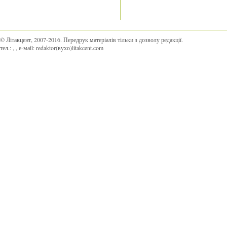
© Літакцент, 2007-2016
.
Передрук матеріалів тільки з дозволу редакції.
тел.:
,
, е-маіl:
redaktor(вухо)litakcent.com