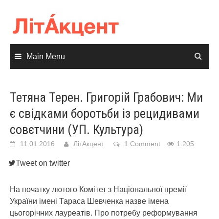
Skip
to
content
Main Menu
Тетяна Терен. Григорій Грабович: Ми
є свідками боротьби із рецидивами
совєтчини (УП. Культура)
11.01.2016
ЛітАкцент
1 Comment
1 205
Tweet on twitter
На початку лютого Комітет з Національної премії
України імені Тараса Шевченка назве імена
цьогорічних лауреатів. Про потребу реформування