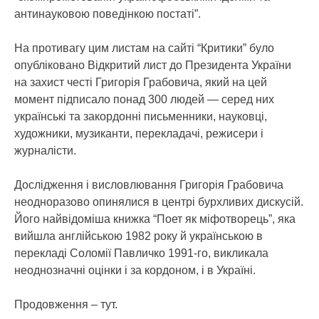
антинауковою поведінкою постаті”.
На противагу цим листам на сайті “Критики” було
опубліковано Відкритий лист до Президента України
на захист честі Григорія Грабовича, який на цей
момент підписало понад 300 людей — серед них
українські та закордонні письменники, науковці,
художники, музиканти, перекладачі, режисери і
журналісти.
Дослідження і висловлювання Григорія Грабовича
неодноразово опинялися в центрі бурхливих дискусій.
Його найвідоміша книжка “Поет як міфотворець”, яка
вийшла англійською 1982 року й українською в
перекладі Соломії Павличко 1991-го, викликала
неоднозначні оцінки і за кордоном, і в Україні.
Продовження – тут.