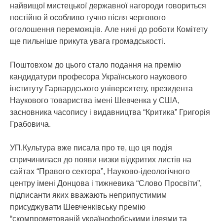
найвищої мистецької державної нагороди говориться
постійно й особливо гучно після чергового
оголошення переможців. Але нині до роботи Комітету
ще пильніше прикута увага громадськості.
Поштовхом до цього стало подання на премію
кандидатури професора Українського наукового
інституту Гарвардського університету, президента
Наукового товариства імені Шевченка у США,
засновника часопису і видавництва “Критика” Григорія
Грабовича.
УП.Культура вже писала про те, що ця подія
спричинилася до появи низки відкритих листів на
сайтах “Правого сектора”, Науково-ідеологічного
центру імені Донцова і тижневика “Слово Просвіти”,
підписанти яких вважають неприпустимим
присуджувати Шевченківську премію
“скомпрометованій українофобськими ідеями та