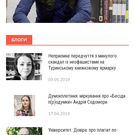
БЛОГИ
Неприємне передчуття з минулого:
скандал із неофашистами на
Туринському книжковому ярмарку
09.05.2019
Думокплетіння: міркування про «Бесіди
п(р)одумки» Андрія Содомори
17.04.2019
Університет. Довіра: про плагіат по-