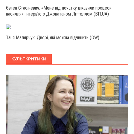
Євген Стасіневич. «Мене від початку цікавили процеси
насилля»: інтерв’ю з Джонатаном Літтеллом (BIT.UA)
Таня Малярчук: Двері, які можна відчинити (DW)
КУЛЬТКРИТИКИ