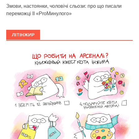
Змови, настоянки, чоловічі сльози: про що писали
переможці ІІ «ProМинулого»
ЛІТІНЖИР