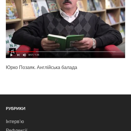
Юрко Позаяк. Англійська балада
РУБРИКИ
Інтерв'ю
Рефлексії