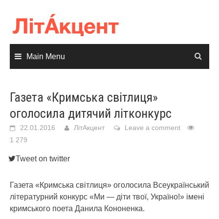
Skip
to
content
Main Menu
Газета «Кримська світлиця»
оголосила дитячий літконкурс
22.01.2016
ЛітАкцент
Leave a comment
1 279
Tweet on twitter
Газета «Кримська світлиця» оголосила Всеукраїнський
літературний конкурс «Ми — діти твої, Україно!» імені
кримського поета Данила Кононенка.