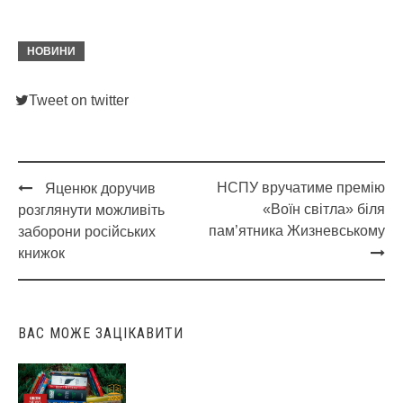
НОВИНИ
Tweet on twitter
НСПУ вручатиме премію
Яценюк доручив
Post
«Воїн світла» біля
розглянути можливіть
navigation
пам’ятника Жизневському
заборони російських
книжок
ВАС МОЖЕ ЗАЦІКАВИТИ