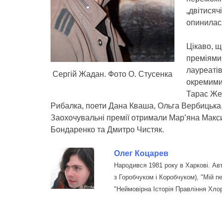
„двітисяч
опинилас
Цікаво, щ
преміями 
лауреатів
Сергій Жадан. Фото О. Стусенка
окремими 
Тарас Жер
Рибалка, поети Дана Кваша, Ольга Вербицька, 
Заохочувальні премії отримали Мар’яна Макси
Бондаренко та Дмитро Чистяк.
Олег Коцарев
Народився 1981 року в Харкові. Ав
з Горобчуком і Коробчуком), "Мій пе
"Неймовірна Історія Правління Хло