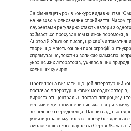
За сімнадцять років конкурс видавництва “Смо
на не зовсім однозначне сприйняття. Часом тр
лауреатами регулярно стають автори з одног
займається просуванням книжок переможців. А
Анатолій Ульянов писав, що своїми тематичн
твори, що мають ознаки порнографії, антиукра
спрямування, тексти з великою кількістю непр
українських літераторів, убиває в них природ
колишніх кумирів.
Проте треба визнати, що цей літературний ко
постачає літературі цікавих молодих авторів, і
виростають центральні постаті літпроцесу. І то
вельми відмінні манери письма, попри закид
зі спільного середовища. Наприклад, сьогодні
уявити українську поезію і прозу без давнього
смолоскипівського лауреата Сергія Жадана. Й