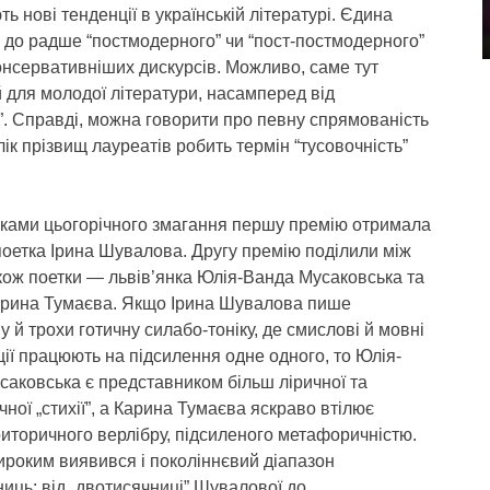
ь нові тенденції в українській літературі. Єдина
ь до радше “постмодерного” чи “пост-постмодерного”
онсервативніших дискурсів. Можливо, саме тут
ій для молодої літератури, насамперед від
я”. Справді, можна говорити про певну спрямованість
ік прізвищ лауреатів робить термін “тусовочність”
мками цьогорічного змагання першу премію отримала
поетка Ірина Шувалова. Другу премію поділили між
кож поетки — львів’янка Юлія-Ванда Мусаковська та
арина Тумаєва. Якщо Ірина Шувалова пише
 й трохи готичну силабо-тоніку, де смислові й мовні
ії працюють на підсилення одне одного, то Юлія-
аковська є представником більш ліричної та
чної „стихії”, а Карина Тумаєва яскраво втілює
риторичного верлібру, підсиленого метафоричністю.
ироким виявився і поколіннєвий діапазон
ць: від „двотисячниці” Шувалової до