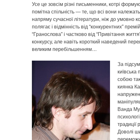
Усе це зовсім різні письменники, котрі формуют
помітна спільність — те, що всі вони належат
напряму сучасної літератури, ніж до умовно к
полягає і відмінність від “конкурентних” прем
“Гранослова” і частково від “Привітання житт
конкурсу, але навіть короткий наведений перел
великим перебільшенням…
За підсу
київська 
собою та
киянка К
напружену
маніпуляц
Ванда Мус
психологі
традиції 
Доволі ш
переможни