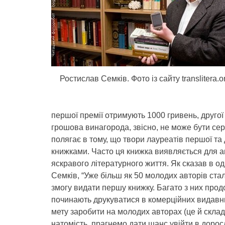
Ростислав Семків. Фото із сайту translitera.o
першої премії отримують 1000 гривень, другої
грошова винагорода, звісно, не може бути се
полягає в тому, що твори лауреатів першої та
книжками. Часто ця книжка виявляється для 
яскравого літературного життя. Як сказав в о
Семків, “Уже більш як 50 молодих авторів ста
змогу видати першу книжку. Багато з них прод
починають друкуватися в комерційних видавни
мету заробити на молодих авторах (це й складн
натомість, прагнемо дати шанс увійти в доросл