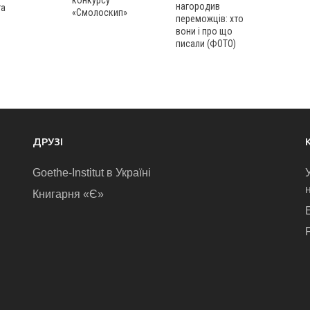
нагородив
та
«Смолоскип»
переможців: хто
вони і про що
писали (ФОТО)
ДРУЗІ
Goethe-Institut в Україні
Книгарня «Є»
E