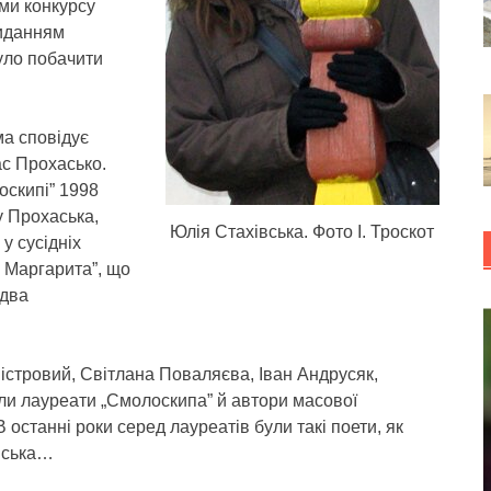
ами конкурсу
иданням
уло побачити
ма сповідує
ас Прохасько.
оскипі” 1998
у Прохаська,
Юлія Стахівська. Фото І. Троскот
у сусідніх
 Маргарита”, що
 два
ністровий, Світлана Поваляєва, Іван Андрусяк,
ли лауреати „Смолоскипа” й автори масової
В останні роки серед лауреатів були такі поети, як
івська…