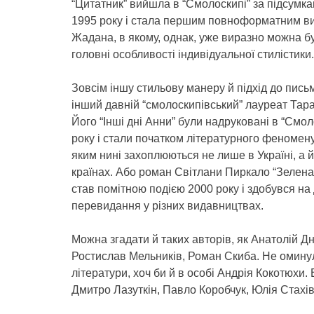
“Цитатник” вийшла в “Смолоскипі” за підсумк
1995 року і стала першим повноформатним в
Жадана, в якому, однак, уже виразно можна б
головні особливості індивідуальної стилістики.
Зовсім іншу стильову манеру й підхід до пись
інший давній “смолоскипівський” лауреат Тар
Його “Інші дні Анни” були надруковані в “Смол
року і стали початком літературного феномен
яким нині захоплюються не лише в Україні, а й 
країнах. Або роман Світлани Пиркало “Зелена
став помітною подією 2000 року і здобувся на
перевидання у різних видавництвах.
Можна згадати й таких авторів, як Анатолій Д
Ростислав Мельників, Роман Скиба. Не омину
літератури, хоч би й в особі Андрія Кокотюхи. 
Дмитро Лазуткін, Павло Коробчук, Юлія Стах