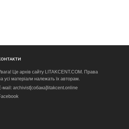
КОНТАКТИ
Увага! Це архів сайту LITAKCENT.COM. Права
на усі матеріали належать їх авторам.
-маіl: archivist[собака]litakcent.online
Facebook