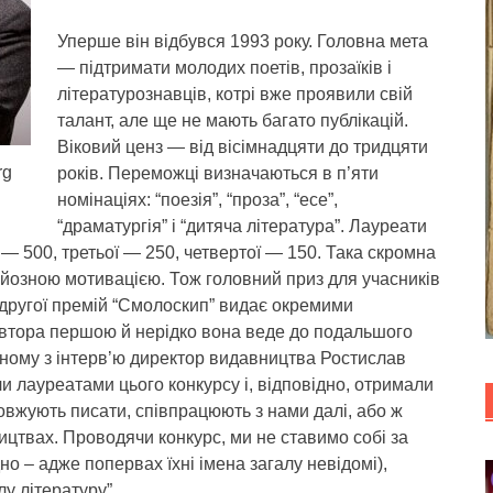
Уперше він відбувся 1993 року. Головна мета
— підтримати молодих поетів, прозаїків і
літературознавців, котрі вже проявили свій
талант, але ще не мають багато публікацій.
Віковий ценз — від вісімнадцяти до тридцяти
rg
років. Переможці визначаються в п’яти
номінаціях: “поезія”, “проза”, “есе”,
“драматургія” і “дитяча література”. Лауреати
 — 500, третьої — 250, четвертої — 150. Така скромна
рйозною мотивацією. Тож головний приз для учасників
 другої премій “Смолоскип” видає окремими
автора першою й нерідко вона веде до подальшого
дному з інтерв’ю директор видавництва Ростислав
ли лауреатами цього конкурсу і, відповідно, отримали
овжують писати, співпрацюють з нами далі, або ж
цтвах. Проводячи конкурс, ми не ставимо собі за
о – адже попервах їхні імена загалу невідомі),
у літературу”.