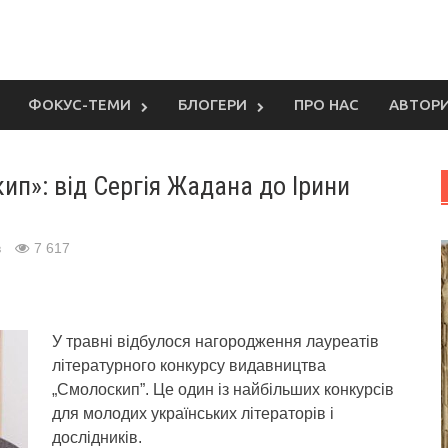
ФОКУС-ТЕМИ
БЛОГЕРИ
ПРО НАС
АВТОР
ип»: від Сергія Жадана до Ірини
в
7 617
У травні відбулося нагородження лауреатів
літературного конкурсу видавництва
„Смолоскип”. Це один із найбільших конкурсів
для молодих українських літераторів і
дослідників.