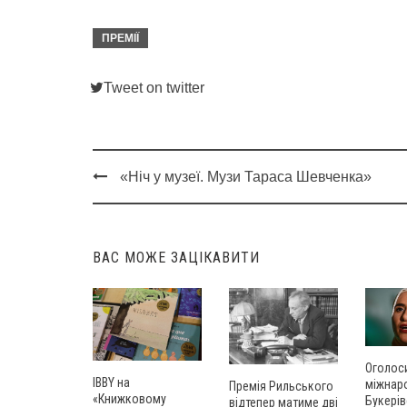
ПРЕМІЇ
Tweet on twitter
«Ніч у музеї. Музи Тараса Шевченка»
Post
navigation
ВАС МОЖЕ ЗАЦІКАВИТИ
Оголос
IBBY на
міжнар
Премія Рильського
«Книжковому
Букері
відтепер матиме дві