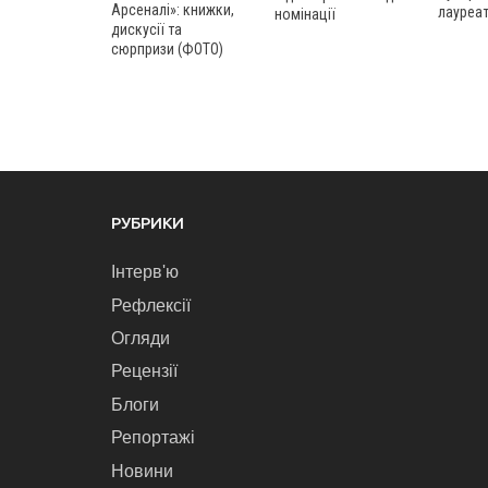
Арсеналі»: книжки,
лауреа
номінації
дискусії та
сюрпризи (ФОТО)
РУБРИКИ
Інтерв'ю
Рефлексії
Огляди
Рецензії
Блоги
Репортажі
Новини