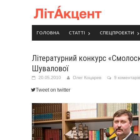
Skip
to
content
ГОЛОВНА
СТАТТІ
СПЕЦПРОЕКТИ
Літературний конкурс «Смолоск
Шувалової
20.05.2010
Олег Коцарев
9 коментарі
Tweet on twitter