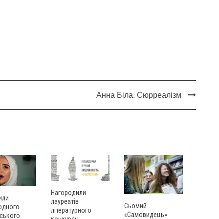
Анна Біла. Сюрреалізм
Нагородили
или
лауреатів
Сьомий
одного
літературного
«Самовидець»
вського
конкурсу