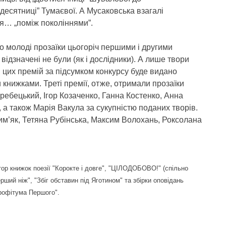
ідесятниці” Тумаєвої. А Мусаковська взагалі
я… „поміж поколіннями”.
о молоді прозаїки цьогоріч першими і другими
відзначені не були (як і дослідники). А лише твори
 цих премій за підсумком конкурсу буде видано
книжками. Треті премії, отже, отримали прозаїки
ебецький, Ігор Козаченко, Ганна Костенко, Анна
а також Марія Вакула за сукупністю поданих творів.
м’як, Тетяна Рубінська, Максим Волохань, Роксолана
тор книжок поезії "Корокте і довге", "ЦІЛОДОБОВО!" (спільно
рший ніж", "Збіг обставин під Яготином" та збірки оповідань
рофітума Першого".