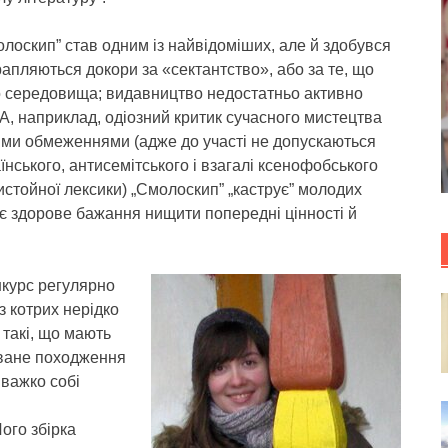
лоскип” став одним із найвідоміших, але й здобувся
апляються докори за «сектантство», або за те, що
о середовища; видавництво недостатньо активно
, наприклад, одіозний критик сучасного мистецтва
ими обмеженнями (адже до участі не допускаються
їнського, антисемітського і взагалі ксенофобського
истойної лексики) „Смолоскип” „каструє” молодих
нє здорове бажання нищити попередні цінності й
нкурс регулярно
з котрих нерідко
 такі, що мають
уване походження
 важко собі
ого збірка