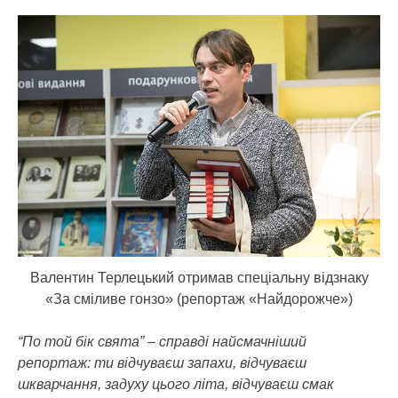
Валентин Терлецький отримав спеціальну відзнаку
«За сміливе гонзо» (репортаж «Найдорожче»)
“По той бік свята” – справді найсмачніший
репортаж: ти відчуваєш запахи, відчуваєш
шкварчання, задуху цього літа, відчуваєш смак