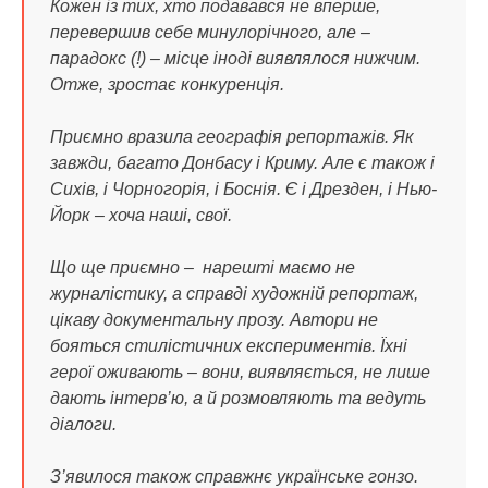
Кожен із тих, хто подавався не вперше,
перевершив себе минулорічного, але –
парадокс (!) – місце іноді виявлялося нижчим.
Отже, зростає конкуренція.
Приємно вразила географія репортажів. Як
завжди, багато Донбасу і Криму. Але є також і
Сихів, і Чорногорія, і Боснія. Є і Дрезден, і Нью-
Йорк – хоча наші, свої.
Що ще приємно – нарешті маємо не
журналістику, а справді художній репортаж,
цікаву документальну прозу. Автори не
бояться стилістичних експериментів. Їхні
герої оживають – вони, виявляється, не лише
дають інтерв’ю, а й розмовляють та ведуть
діалоги.
З’явилося також справжнє українське гонзо.