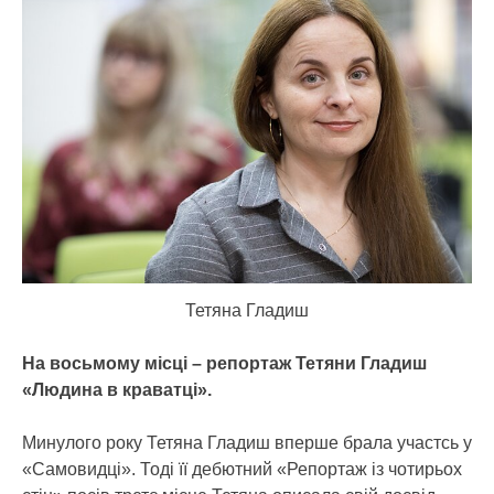
Тетяна Гладиш
На восьмому місці – репортаж Тетяни Гладиш
«Людина в краватці».
Минулого року Тетяна Гладиш вперше брала участсь у
«Самовидці». Тоді її дебютний «Репортаж із чотирьох