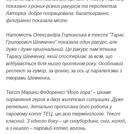
показано з різних-різних ракурсів та перспектив.
Авторка добре попрацювала: багатогранно,
філігранно показала місто.
Натомість Олександра Горчинська в тексті “Тарас
Григорович Шевченко” показала один ракурс, але
дуже і дуже оригінальний. Це ракурс пам’ятника
Тарасу Шевченку, який спостерігає за всім, що
відбувається біля нього протягом року. Особливий
респект за гумор, за іронію, за ось ці паралелізми з
творами Шевченка.
Текст Марини Федоренко “Його гора” – цікаве
порівняння героя в двох життєвих ситуаціях. Дуже
ретельно, детально прописана його робота у
паровому котлі ТЕЦ, цю всю термінологію. Текст
класний. З одного боку – це сноубординг, сніг, холод,
а з іншого – паровий котел, вогонь.