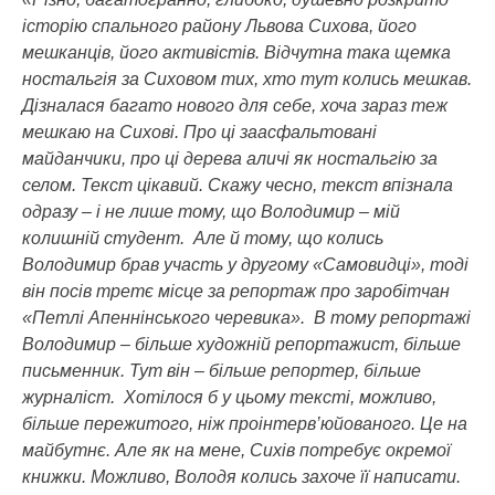
історію спального району Львова Сихова, його
мешканців, його активістів. Відчутна така щемка
ностальгія за Сиховом тих, хто тут колись мешкав.
Дізналася багато нового для себе, хоча зараз теж
мешкаю на Сихові. Про ці заасфальтовані
майданчики, про ці дерева аличі як ностальгію за
селом. Текст цікавий. Скажу чесно, текст впізнала
одразу – і не лише тому, що Володимир – мій
колишній студент. Але й тому, що колись
Володимир брав участь у другому «Самовидці», тоді
він посів третє місце за репортаж про заробітчан
«Петлі Апеннінського черевика». В тому репортажі
Володимир – більше художній репортажист, більше
письменник. Тут він – більше репортер, більше
журналіст. Хотілося б у цьому тексті, можливо,
більше пережитого, ніж проінтерв’юйованого. Це на
майбутнє. Але як на мене, Сихів потребує окремої
книжки. Можливо, Володя колись захоче її написати.