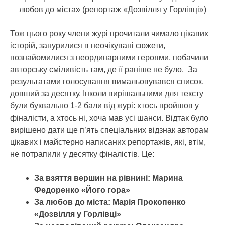
любов до міста» (репортаж «Дозвілля у Горлівці»)
Тож цього року члени журі прочитали чимало цікавих
історій, занурилися в неочікувані сюжети,
познайомилися з неординарними героями, побачили
авторську сміливість там, де її раніше не було. За
результатами голосування вимальовувався список,
довший за десятку. Інколи вирішальними для тексту
були буквально 1-2 бали від журі: хтось пройшов у
фіналісти, а хтось ні, хоча мав усі шанси. Відтак було
вирішено дати ще п’ять спеціальних відзнак авторам
цікавих і майстерно написаних репортажів, які, втім,
не потрапили у десятку фіналістів. Це:
За взяття вершин на рівнині: Марина
Федоренко «Його гора»
За любов до міста: Марія Прокопенко
«Дозвілля у Горлівці»