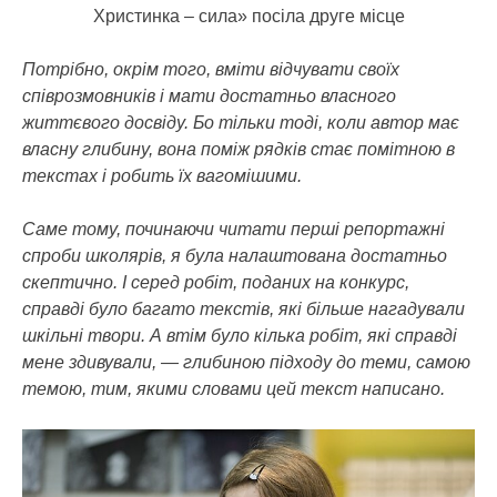
Христинка – сила» посіла друге місце
Потрібно, окрім того, вміти відчувати своїх
співрозмовників і мати достатньо власного
життєвого досвіду. Бо тільки тоді, коли автор має
власну глибину, вона поміж рядків стає помітною в
текстах і робить їх вагомішими.
Саме тому, починаючи читати перші репортажні
спроби школярів, я була налаштована достатньо
скептично. І серед робіт, поданих на конкурс,
справді було багато текстів, які більше нагадували
шкільні твори. А втім було кілька робіт, які справді
мене здивували, — глибиною підходу до теми, самою
темою, тим, якими словами цей текст написано.