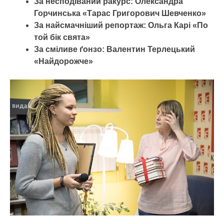
За несподіваний ракурс: Олександра
Горчинська «Тарас Григорович Шевченко»
За найсмачніший репортаж: Ольга Карі «По
той бік свята»
За сміливе ґонзо: Валентин Терлецький
«Найдорожче»