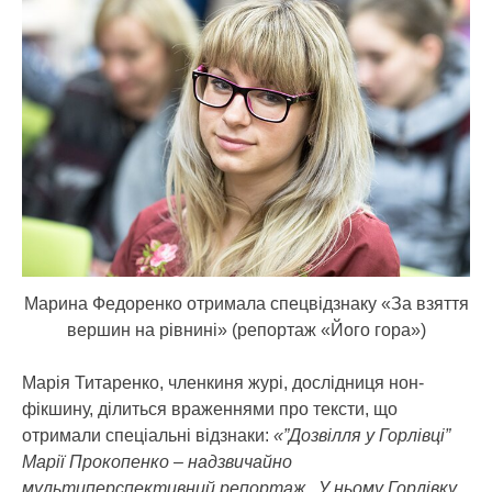
Марина Федоренко отримала спецвідзнаку «За взяття
вершин на рівнині» (репортаж «Його гора»)
Марія Титаренко, членкиня журі, дослідниця нон-
фікшину, ділиться враженнями про тексти, що
отримали спеціальні відзнаки:
«”Дозвілля у Горлівці”
Марії Прокопенко – надзвичайно
мультиперспективний репортаж. У ньому Горлівку