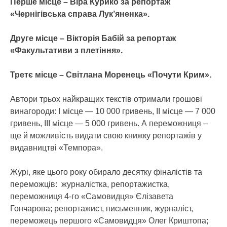
Перше місце – Віра Курико за репортаж
«Чернігівська справа Лук’яненка».
Друге місце – Вікторія Бабій за репортаж
«Факультативи з плетіння».
Третє місце – Світлана Моренець «Почути Крим».
Автори трьох найкращих текстів отримали грошові
винагороди: І місце — 10 000 гривень, ІІ місце — 7 000
гривень, ІІІ місце — 5 000 гривень. А переможниця –
ще й можливість видати свою книжку репортажів у
видавництві «Темпора».
Журі, яке цього року обирало десятку фіналістів та
переможців: журналістка, репортажистка,
переможниця 4-го «Самовидця» Єлізавета
Гончарова; репортажист, письменник, журналіст,
переможець першого «Самовидця» Олег Криштопа;