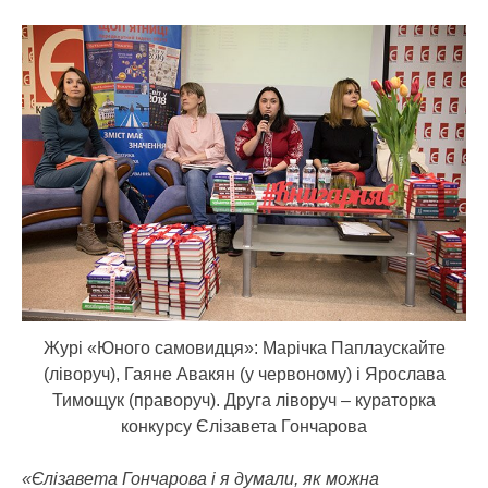
Журі «Юного самовидця»: Марічка Паплаускайте
(ліворуч), Гаяне Авакян (у червоному) і Ярослава
Тимощук (праворуч). Друга ліворуч – кураторка
конкурсу Єлізавета Гончарова
«Єлізавета Гончарова і я думали, як можна