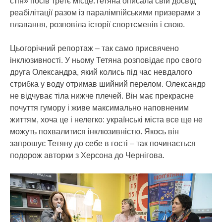
стін» посів третє місце.Тетяна описала свій досвід
реабілітації разом із паралімпійськими призерами з
плавання, розповіла історії спортсменів і свою.
Цьогорічний репортаж – так само присвячено
інклюзивності. У ньому Тетяна розповідає про свого
друга Олександра, який колись під час невдалого
стрибка у воду отримав шийний перелом. Олександр
не відчуває тіла нижче плечей. Він має прекрасне
почуття гумору і живе максимально наповненим
життям, хоча це і нелегко: українські міста все ще не
можуть похвалитися інклюзивністю. Якось він
запрошує Тетяну до себе в гості – так починається
подорож авторки з Херсона до Чернігова.