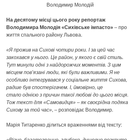
Володимир Молодій
На десятому місці цього року репортаж
Володимира Молодія «Сихівське імпасто»
– про
життя спального району Львова.
«Я прожив на Сихові чотири роки. І за цей час
закохався у нього. Це район, у якого є свій стиль.
Тут минули одні з найдорожчих моментів. З цим
місцем пов’язані люди, які були важливими. Я не
особливо інтегрувався у соціальне життя Сихова,
радше був спостерігачем. І, ймовірно, це
стало однією з причин такої любові до цього місця.
Тож текст для «Самовидця» – як своєрідна подяка
Сихову за той час»
, – розповідає Володимир.
Марія Титаренко ділиться враженнями від тексту:
«Різно, багатогранно, глибоко, душевно розкрито