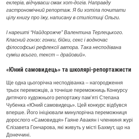
еклерів, відчуваєш смак хот-догів. Направду
гастрономічний репортаж. Я би хотіла почитати
цілу книгу про їжу, написану в стилістиці Ольги.
І нарешті “Найдорожче” Валентина Терлецького.
Класний гонзо: гонки, бійки, секс і водночас
філософські рефлексії автора. Така несподівана
суміш всього, текст – драйовий».
«Юний самовидець» та школярі-репортажисти
Ще одна цьогорічна несподіванка – нагородження
трьох переможців, а точніше переможниць Конкурсу
дитячого художнього репортажу пам’яті Степана
Чубенка «Юний самовидець». Цей конкурс відбувся
вперше. Його ініціювали минулорічна переможниця
дорослого «Самовидця» Гаяне Авакян і членкиня журі
Єлізавета Гончарова, які живуть у місті Бахмут, що на
Донеччині.