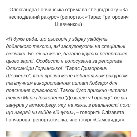
Олександра Горчинська отримала спецвідзнаку «За
несподіваний ракурс» (репортаж «Тарас Григорович
Шевченко»)
«Я дуже рада, що цьогоріч у збірку увійдуть
додатково тексти, які заслуговують на спеціальні
відзнаки. Бо, як на мене, багато крутих репортажів
цього варті. Особисто я голосувала за репортаж
Олександри Горчинської “Тарас Григорович
Шевченко”, який вразив мене небанальним ракурсом
та влучним використанням цитат Кобзаря для
пояснення сучасності. Також було приємно читати
текст Марії Прокопенко “Дозвілля у Горлівці”, бо він
занурив у атмосферу, яку, на жаль, в реальності поки
що навряд чи вийде відчути»
, – говорить Єлізавета
Гончарова, репортажистка, член журі «Самовидця».