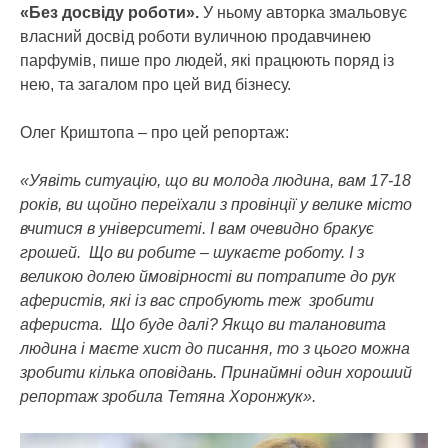
«Без досвіду роботи».
У ньому авторка змальовує
власний досвід роботи вуличною продавчинею
парфумів, пише про людей, які працюють поряд із
нею, та загалом про цей вид бізнесу.
Олег Криштопа – про цей репортаж:
«Уявіть ситуацію, що ви молода людина, вам 17-18
років, ви щойно переїхали з провінції у велике місто
вчитися в університеті. І вам очевидно бракує
грошей. Що ви робите – шукаєте роботу. І з
великою долею ймовірності ви потрапите до рук
аферистів, які із вас спробують теж зробити
афериста. Що буде далі? Якщо ви талановита
людина і маєте хист до писання, то з цього можна
зробити кілька оповідань. Принаймні один хороший
репортаж зробила Тетяна Хоронжук».