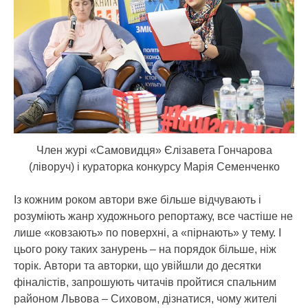
Член журі «Самовидця» Єлізавета Гончарова
(ліворуч) і кураторка конкурсу Марія Семенченко
Із кожним роком автори вже більше відчувають і
розуміють жанр художнього репортажу, все частіше не
лише «ковзають» по поверхні, а «пірнають» у тему. І
цього року таких занурень – на порядок більше, ніж
торік. Автори та авторки, що увійшли до десятки
фіналістів, запрошують читачів пройтися спальним
районом Львова – Сиховом, дізнатися, чому жителі