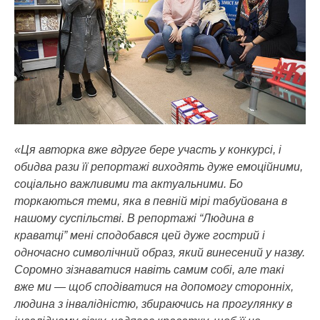
«Ця авторка вже вдруге бере участь у конкурсі, і
обидва рази її репортажі виходять дуже емоційними,
соціально важливими та актуальними. Бо
торкаються теми, яка в певній мірі табуйована в
нашому суспільстві. В репортажі “Людина в
краватці” мені сподобався цей дуже гострий і
одночасно символічний образ, який винесений у назву.
Соромно зізнаватися навіть самим собі, але такі
вже ми — щоб сподіватися на допомогу сторонніх,
людина з інвалідністю, збираючись на прогулянку в