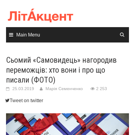
Skip
to
content
Main Menu
Сьомий «Самовидець» нагородив
переможців: хто вони і про що
писали (ФОТО)
25.03.2019
Марія Семенченко
2 253
Tweet on twitter