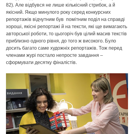
82). Але відбувся не лише кількісний стрибок, а й
якісний. Якщо минулого року серед конкурсних
репортажів відчутним був помітним поділ на справді
хороші, якісні репортажі й на тексти, які ще вимагають
авторської роботи, то цьогоріч був цілий масив текстів
приблизно одного рівня, до того ж високого. Було
досить багато саме художніх репортажів. Тож перед
членами журі постало непросте завдання –
сформувати десятку фіналістів.