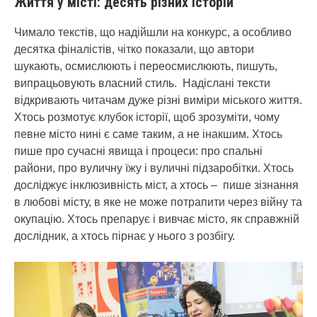
Життя у місті: десять різних історій
Чимало текстів, що надійшли на конкурс, а особливо
десятка фіналістів, чітко показали, що автори
шукають, осмислюють і переосмислюють, пишуть,
випрацьовують власний стиль. Надіслані тексти
відкривають читачам дуже різні виміри міського життя.
Хтось розмотує клубок історії, щоб зрозуміти, чому
певне місто нині є саме таким, а не інакшим. Хтось
пише про сучасні явища і процеси: про спальні
райони, про вуличну їжу і вуличні підзаробітки. Хтось
досліджує інклюзивність міст, а хтось – пише зізнання
в любові місту, в яке не може потрапити через війну та
окупацію. Хтось препарує і вивчає місто, як справжній
дослідник, а хтось пірнає у нього з розбігу.