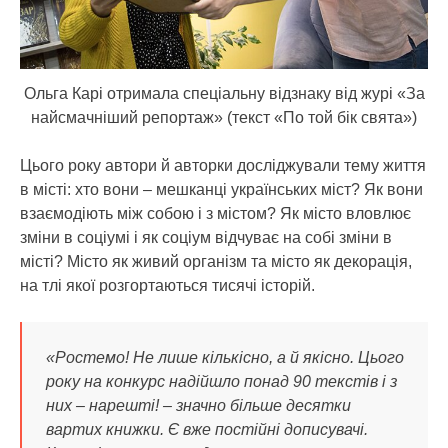
Ольга Карі отримала спеціальну відзнаку від журі «За
найсмачніший репортаж» (текст «По той бік свята»)
Цього року автори й авторки досліджували тему життя
в місті: хто вони – мешканці українських міст? Як вони
взаємодіють між собою і з містом? Як місто вловлює
зміни в соціумі і як соціум відчуває на собі зміни в
місті? Місто як живий організм та місто як декорація,
на тлі якої розгортаються тисячі історій.
«Ростемо! Не лише кількісно, а й якісно. Цього
року на конкурс надійшло понад 90 текстів і з
них – нарешті! – значно більше десятки
вартих книжки. Є вже постійні дописувачі.