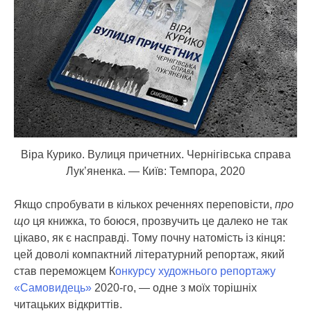
Віра Курико. Вулиця причетних. Чернігівська справа
Лук’яненка. — Київ: Темпора, 2020
Якщо спробувати в кількох реченнях переповісти,
про
що
ця книжка, то боюся, прозвучить це далеко не так
цікаво, як є насправді. Тому почну натомість із кінця:
цей доволі компактний літературний репортаж, який
став переможцем К
онкурсу художнього репортажу
«Самовидець»
2020-го, — одне з моїх торішніх
читацьких відкриттів.