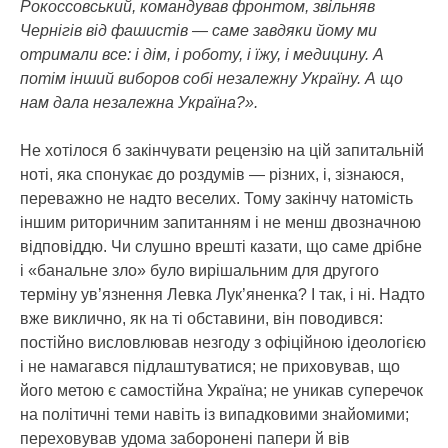
Рокоссовський, командував фронтом, звільняв
Чернігів від фашистів — саме завдяки йому ми
отримали все: і дім, і роботу, і їжу, і медицину. А
потім інший виборов собі незалежну Україну. А що
нам дала незалежна Україна?».
Не хотілося б закінчувати рецензію на цій запитальній
ноті, яка спонукає до роздумів — різних, і, зізнаюся,
переважно не надто веселих. Тому закінчу натомість
іншим риторичним запитанням і не менш двозначною
відповіддю. Чи слушно врешті казати, що саме дрібне
і «банальне зло» було вирішальним для другого
терміну ув’язнення Левка Лук’яненка? І так, і ні. Надто
вже виклично, як на ті обставини, він поводився:
постійно висловлював незгоду з офіційною ідеологією
і не намагався підлаштуватися; не приховував, що
його метою є самостійна Україна; не уникав суперечок
на політичні теми навіть із випадковими знайомими;
переховував удома заборонені папери й вів