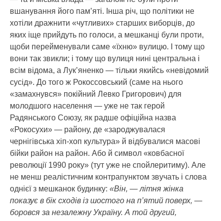
вшанування його пам’яті. Інша річ, що політики не
хотіли дражнити «чутливих» старших виборців, до
яких іще прийдуть по голоси, а мешканці були проти,
щоби перейменували саме «їхню» вулицю. І тому що
вони так звикли; і тому що вулиця нині центральна і
всім відома, а Лук’яненко — тільки якийсь «невідомий
сусід». До того ж Рокоссовський (саме на нього
«замахнувся» покійний Левко Григорович) для
молодшого населення — уже не так герой
Радянського Союзу, як радше офіційна назва
«Рокосухи» — району, де «зароджувалася
чернігівська хіп-хоп культура» й відбувалися масові
бійки район на район. Або й символ «ковбасної
революції 1990 року» (тут уже не спойлеритиму). Але
не менш реалістичним контрапунктом звучать і слова
однієї з мешканок будинку:
«Він, — літня жінка
показує в бік сходів із шостого на п’ятий поверх, —
боровся за незалежну Україну. А той другий,