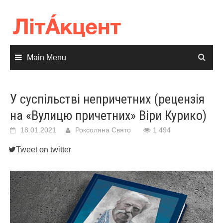
Skip
to
content
Main Menu
У суспільстві непричетних (рецензія
на «Вулицю причетних» Віри Курико)
18.01.2021
Роксоляна Свято
1 494
Tweet on twitter