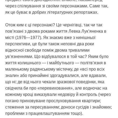
через спілкування зі своїми персонажами. Саме так,
як це буває в добрих літературних репортажах.
Отож ким є ці персонажі? Це чернігівці, так чи так
пов’язані з двома роками життя Левка Лук’яненка в
місті (1976—1977). Як знаємо вже з нинішньої
перспективи, це були також неповні два роки
відносної свободи поміж двома тривалими
ув’язненнями. Що відбувалося в той час? Яким було
життя колишнього — і майбутнього — політв’язня в
маленькому радянському містечку, де «всі про всіх
знали» або принаймні здогадувалися, але вдавали,
що ні; де від нього чекали зразкової поведінки, яка
свідчила би про «перевиховання», але водночас на
кожному кроці виказували недовіру й контроль (через
погано приховуване прослуховування квартири;
стеження за пересуванням; доноси сусідів і знайомих;
проблеми з працевлаштуванням тощо).