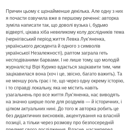
Причин цьому є щонайменше декілька. Але одну з них
я почасти озвучила вже в першому реченні: авторка
зуміла написати так, що доволі вузька і, будьмо
відверті, цікава хіба невеликому колу дослідників тема
(чернігівський період життя Левка Лук’яненка,
українського дисидента й одного з символів
української Незалежності), раптом заграла геть
несподіваними барвами. І не лише тому, що молодій
журналістці Вірі Курико вдається зацікавити тим, чим
зацікавилася вона (хоч і це, звісно, багато важить). Та
не меншу роль грає і те, що через одну окрему історію,
і то справді локальну, яка не містить навіть
узагальнень про все життя Лук’яненка, нас виводять
на значно ширше поле для роздумів — й історичних, і
цілком актуальних нині. До того ж авторка робить це
без дидактичних висновків, акцентування на власній
позиції, а тільки через розмову про безпосередній
предмет свого дослідження. Власне, насамперед