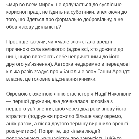
«мир во всем мире», не долучається до суспільно
корисної праці, не їздить на суботники, апелюючи до
того, що йдеться про формально добровільну, а не
обов’язкову діяльність?
Простіше кажучи, чи «мале зло» стало врешті
причиною «зла великого» (адже всі, хто дожили до
нині, щиро вважають себе непричетними до його
другого ув’язнення). Авторка недаремно в передмові
кілька разів згадує про «банальне зло» Ганни Арендт:
власне, це головне відсилання книжки.
Окремою сюжетною лінію стає історія Надії Никонівни
— першої дружини, яка дочекалася чоловіка з
першого ув’язнення, щоб через два роки знову його
втратити (подружжя прожило більше часу окремо,
аніж разом, а після другого терміну вирішило врешті
розлучитися). Попри те, що кілька людей
попереджають журналістку про закритість і нібито