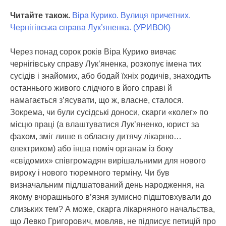
Читайте також.
Віра Курико. Вулиця причетних.
Чернігівська справа Лук’яненка. (УРИВОК)
Через понад сорок років Віра Курико вивчає
чернігівську справу Лук’яненка, розкопує імена тих
сусідів і знайомих, або бодай їхніх родичів, знаходить
останнього живого слідчого в його справі й
намагається з’ясувати, що ж, власне, сталося.
Зокрема, чи були сусідські доноси, скарги «колег» по
місцю праці (а влаштуватися Лук’яненко, юрист за
фахом, зміг лише в обласну дитячу лікарню…
електриком) або інша поміч органам із боку
«свідомих» співгромадян вирішальними для нового
вироку і нового тюремного терміну. Чи був
визначальним підлшатований день народження, на
якому вчорашнього в’язня зумисно підштовхували до
слизьких тем? А може, скарга лікарняного начальства,
що Левко Григорович, мовляв, не підписує петицій про