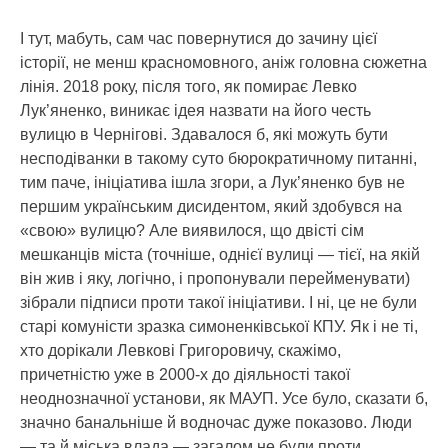
І тут, мабуть, сам час повернутися до зачину цієї
історії, не менш красномовного, аніж головна сюжетна
лінія. 2018 року, після того, як помирає Левко
Лук’яненко, виникає ідея назвати на його честь
вулицю в Чернігові. Здавалося б, які можуть бути
несподіванки в такому суто бюрократичному питанні,
тим паче, ініціатива ішла згори, а Лук’яненко був не
першим українським дисидентом, який здобувся на
«свою» вулицю? Але виявилося, що двісті сім
мешканців міста (точніше, однієї вулиці — тієї, на якій
він жив і яку, логічно, і пропонували перейменувати)
зібрали підписи проти такої ініціативи. І ні, це не були
старі комуністи зразка симоненківської КПУ. Як і не ті,
хто дорікали Левкові Григоровичу, скажімо,
причетністю уже в 2000-х до діяльності такої
неоднозначної установи, як МАУП. Усе було, сказати б,
значно банальніше й водночас дуже показово. Люди
— та й міська влада — загалом не були проти