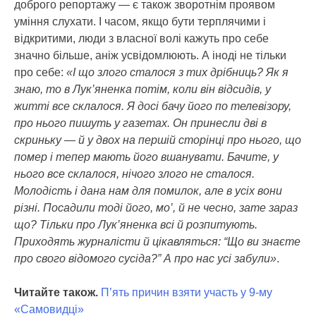
доброго репортажу — є також зворотнім проявом
уміння слухати. І часом, якщо бути терплячими і
відкритими, люди з власної волі кажуть про себе
значно більше, аніж усвідомлюють. А іноді не тільки
про себе:
«І що злого сталося з тих дрібниць? Як я
знаю, то в Лук’яненка потім, коли він відсидів, у
житті все склалося. Я досі бачу його по телевізору,
про нього пишуть у газетах. Он принесли дві в
скриньку — й у двох на першій сторінці про нього, що
помер і тепер мають його вшанувати. Бачите, у
нього все склалося, нічого злого не сталося.
Молодість і дана нам для помилок, але в усіх вони
різні. Посадили тоді його, мо’, й не чесно, зате зараз
що? Тільки про Лук’яненка всі й розпитують.
Приходять журналісти й цікавляться: “Що ви знаєте
про свого відомого сусіда?” А про нас усі забули»
.
Читайте також.
П’ять причин взяти участь у 9-му
«Самовидці»