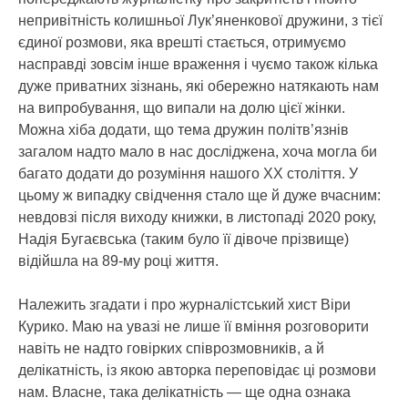
непривітність колишньої Лук’яненкової дружини, з тієї
єдиної розмови, яка врешті стається, отримуємо
насправді зовсім інше враження і чуємо також кілька
дуже приватних зізнань, які обережно натякають нам
на випробування, що випали на долю цієї жінки.
Можна хіба додати, що тема дружин політв’язнів
загалом надто мало в нас досліджена, хоча могла би
багато додати до розуміння нашого ХХ століття. У
цьому ж випадку свідчення стало ще й дуже вчасним:
невдовзі після виходу книжки, в листопаді 2020 року,
Надія Бугаєвська (таким було її дівоче прізвище)
відійшла на 89-му році життя.
Належить згадати і про журналістський хист Віри
Курико. Маю на увазі не лише її вміння розговорити
навіть не надто говірких співрозмовників, а й
делікатність, із якою авторка переповідає ці розмови
нам. Власне, така делікатність — ще одна ознака