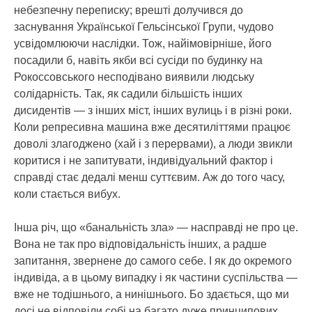
небезпечну переписку; врешті долучився до
заснування Української Гельсінської Групи, чудово
усвідомлюючи наслідки. Тож, найімовірніше, його
посадили б, навіть якби всі сусіди по будинку на
Рокоссовського несподівано виявили людську
солідарність. Так, як садили більшість інших
дисидентів — з інших міст, інших вулиць і в різні роки.
Коли репресивна машина вже десятиліттями працює
доволі злагоджено (хай і з перервами), а люди звикли
коритися і не запитувати, індивідуальний фактор і
справді стає дедалі менш суттєвим. Аж до того часу,
коли стається вибух.
Інша річ, що «банальність зла» — насправді не про це.
Вона не так про відповідальність інших, а радше
запитання, звернене до самого себе. І як до окремого
індивіда, а в цьому випадку і як частини суспільства —
вже не тодішнього, а нинішнього. Бо здається, що ми
досі не відповіли собі на багато дуже принципових