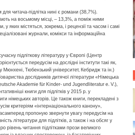
для читача-підлітка нині є романи (38,7%).
ають на восьмому місці, – 13,3%, а поміж ними
 у яких містяться, зокрема, і рецензії та часом і самі
еціалізовані журнали, комікси та інформаційна
учасну підліткову літературу у Європі (Центр
рієнтується передусім на дослідні інститути такі як,
 Мюнхені, Тюбензький університет, Кебридж та ін.)
Товариства дослідників дитячої літератури «Німецька
sche Akademie für Kinder- und Jugendliteratur e. V.),
ативніші книги для підлітків у 2015 р. у
иги німецьких авторів. Це також книги, перекладені з
 усім критеріям «інтернаціонального канону»,
Насамперед пропоную звернути увагу передусім на
ість літератури для підлітків, а також і на обсяг у
ро рівень читання підлітками прози великого
акож із власних спостережень із багаторічних