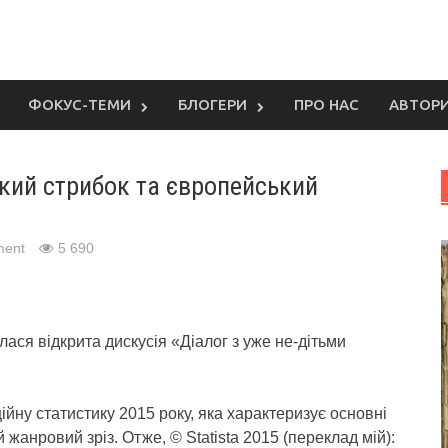
ФОКУС-ТЕМИ
БЛОГЕРИ
ПРО НАС
АВТОР
ький стрибок та європейський
ment
5 690
ася відкрита дискусія «Діалог з уже не-дітьми
ційну статистику 2015 року, яка характеризує основні
 жанровий зріз. Отже, © Statista 2015 (переклад мій):