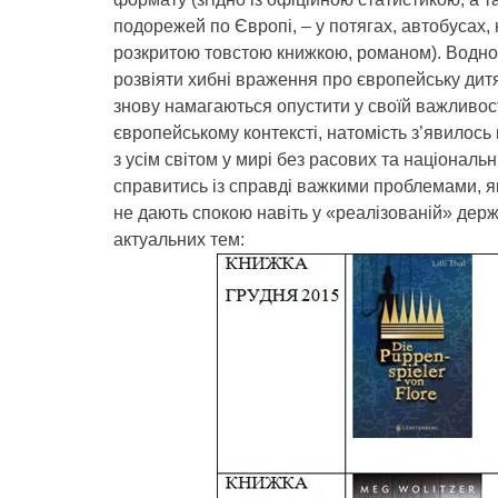
подорежей по Європі, – у потягах, автобусах, 
розкритою товстою книжкою, романом). Водно
розвіяти хибні враження про європейську дитяч
знову намагаються опустити у своїй важливост
європейському контексті, натомість з’явилось 
з усім світом у мирі без расових та національ
справитись із справді важкими проблемами, як
не дають спокою навіть у «реалізованій» держ
актуальних тем: