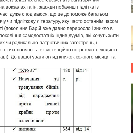
на вокзалах та ін. завжди побачиш підлітка із
час, дуже сподіваюся, що це допоможе багатьом
у чи підліткову літературу, яку часто останнім часом
і (покоління Барбі вже давно переросло і зникло в
покоління самодостатніх індивідуумів, які хочуть жити
них чи радикально-патріотичних загострень, і
і психологічно та екзистенційно погрожують людині і
аві). До вашої уваги огляд книжок кожного місяця та