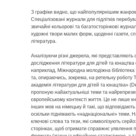
З графіки видно, що найпопулярнішим жанром 
Спеціалізовані журнали для підлітків перебув
звичайні кольорові та багатосторінкові журнали,
художні твори малих форм, щоденні газети, сп
література.
Аналізуючи різні джерела, які представляють с
дослідження літератури для дітей та юнацтва о
наприклад, Міжнародна молодіжна бібліотека у
та, опираючись, зокрема, на ретельну роботу 
академія літератури для дітей та юнацтва» (Deut
пропоную найактуальніші теми та найрепрезент
європейському контексті життя. Це не лише кн
інших мов на німецьку й такі, що відповідають
оскільки піднімають «наднаціональні» теми. 
ключові слова та тези, які символізують серйозн
сторінках, щоб отримати справжнє уявлення п
формату (згідно із офіційною статистикою, а т