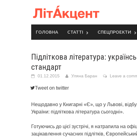
Skip
to
content
ГОЛОВНА
СТАТТІ
СПЕЦПРОЕКТИ
Підліткова література: українс
стандарт
01.12.2015
Уляна Баран
Leave a com
Tweet on twitter
Нещодавно у Книгарні «Є», що у Львові, відбул
України: підліткова література сьогодні».
Готуючись до цієї зустрічі, я натрапила на офі
зацікавлення сучасних підлітків, Європейський