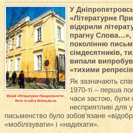
У Дніпропетровськ
«Літературне При
відкрили літерат
прагну Слова…»,
поколінню письм
сімдесятників, т
випали випробув
«тихими репресія
Як зазначають спі
1970-ті – перша по
Музей «Літературне Придніпров’я».
часи застою, були
Фото із сайту library.dp.ua
несприятливі для у
письменство було зобов’язане «відобр
«мобілізувати» і «надихати».