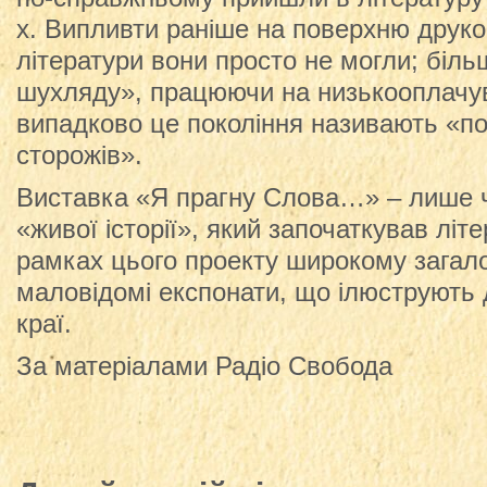
х. Випливти раніше на поверхню друко
літератури вони просто не могли; біль
шухляду», працюючи на низькооплачув
випадково це покоління називають «пок
сторожів».
Виставка «Я прагну Слова…» – лише 
«живої історії», який започаткував літ
рамках цього проекту широкому загал
маловідомі експонати, що ілюструють 
краї.
За матеріалами Радіо Свобода