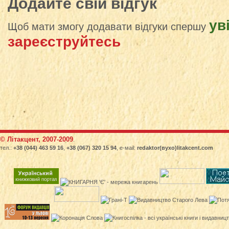
Додайте свій відгук
ув
Щоб мати змогу додавати відгуки спершу
зареєструйтесь
© Літакцент, 2007-2009
.
тел.:
+38 (044) 463 59 16
,
+38 (067) 320 15 94
, е-маіl:
redaktor(вухо)litakcent.com