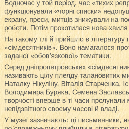
Водночас у той період, час «тихих реп
функціонували «чорні списки» недопущ
екрану, преси, митців знижували на по
роботи. Потім прокотилася нова хвиля
На такому тлі й прийшло в літературу 
«сімдесятників». Воно намагалося про
заданої «обов’язкової» тематики.
Серед дніпропетровських «сімдесятник
називають цілу плеяду талановитих ми
Наталку Нікуліну, Віталія Старченка, І
Володимира Буряка, Семена Заславськ
творчості вперше в ті часи пролунали 
непідзвітного своєму часові й владі.
У музеї зазначають: ці письменники, як
по-справжньому прийшли в літературу т