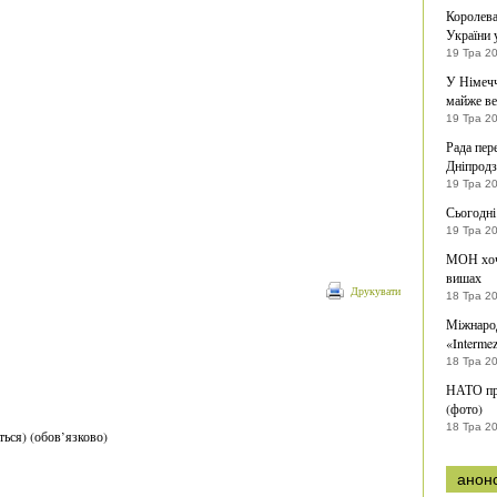
Королева
України 
19 Тра 2
У Німечч
майже ве
19 Тра 2
Рада пер
Дніпрод
19 Тра 2
Сьогодні
19 Тра 2
МОН хоч
вишах
Друкувати
18 Тра 2
Міжнарод
«Interme
18 Тра 2
НАТО пр
(фото)
18 Тра 2
ться) (обов’язково)
анон