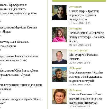
Нове». Краудфандинг.
ЛітАкцент
:
кошт»: як ідеї стають
Оксана Щур: «Труднощі
тями і втілюються в проекти
перекладу – труднощі
менеджменту»
я
13 Тра 2016 14:11
ація книжки Маркіяна Камиша
ЛітАкцент
:
» (Луцьк)
Тетяна Окопна: «Не читайте
я
чеську літературу – вона про
чехів!»
на тему «Self-education»
05 Тра 2016 15:03
іта) (Харків)
я
Петро Таращук
:
Мої зустрічі з Романом
ція книжки Звонка Карановича
Рижкою
тини перемоги» (Київ)
29 Кві 2016 15:48
я
ЛітАкцент
:
ція книжки Юрія Вовка «Доки
Ігор Андрущенко: “Україна
е розлучить нас» (Луцьк)
має одну з найвідсталіших
я
видавничих галузей”
ні інтерактивні читання для дітей
26 Кві 2016 14:43
в (Львів)
ЛітАкцент
:
я
Наталка Сняданко: «У нас
нарешті почала з’являтися
отичних спогадів та віршів “Ліжко
перекладна література»
ння”
20 Кві 2016 09:34
я