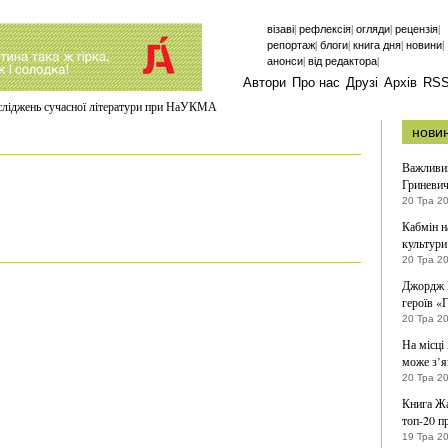
|
|
|
|
візаві
рефлексія
огляди
рецензія
|
|
|
|
репортаж
блоги
книга дня
новини
|
|
анонси
від редактора
Автори
Про нас
Друзі
Архів
RS
осліджень сучасної літератури при НаУКМА
нови
Важливим
Гриневи
20 Тра 2
Кабмін н
культури
20 Тра 2
Джордж М
героїв «
20 Тра 2
На місці
може з’я
20 Тра 2
Книга Жа
топ-20 п
19 Тра 2