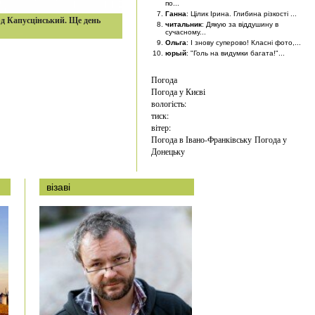
по...
Ганна
: Цілик Ірина. Глибина різкості ...
д Капусцінський. Ще день
читальник
: Дякую за віддушину в
сучасному...
Ольга
: І знову суперово! Класні фото,...
юрый
: "Голь на видумки багата!"...
Погода
Погода у
Києві
вологість:
тиск:
вітер:
Погода в Івано-Франківську
Погода у
Донецьку
візаві