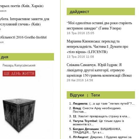
тирьох поетів (Київ, Харків)
авня
дайджест
убота. Інтерактивне заняття для
“Мої однолітки останні два роки старіють
еслухняний глечик» (Київ)
нестримно швидко” (Ганна Улюра)
я
16 Тра 2016 15:05
більності 2016 Goethe-Institut
Маріанна Кіяновська: переклад та
вня
неперекладність. Частина I: Думати про
«тіло вірша» (LITCENTR)
 дня
13 Тра 2016 11:08
Сніжана Саманчук. Юрій Іздрик: Я
ліквідатор другої категорії, отримую
щомісяця 150 гривень компенсації (Вежа)
28 Кві 2016 14:58
Відгуки
|
Теги
Людмила
: (...а що таке "легких путей"?...
Влад
: Снести Арку необходимо.
Постав...
11
: Хватит превращать страну в кла...
Yaryna Tsymbal
: Це тільки один із
моментів іст...
Богдан Дячишин
: ВИШИВАНКА,
ТРАДИЦІЯ... Тут в г...
ЛітАкцент
: Дякуємо. І будемо вдячні за