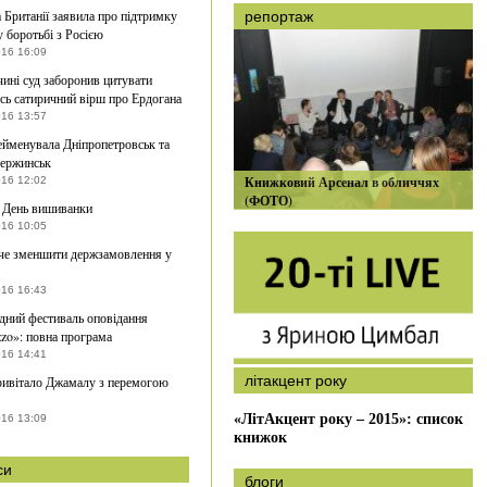
 Британії заявила про підтримку
репортаж
у боротьбі з Росією
016 16:09
ині суд заборонив цитувати
сь сатиричний вірш про Ердогана
016 13:57
ейменувала Дніпропетровськ та
зержинськ
Книжковий Арсенал в обличчях
016 12:02
(ФОТО)
 День вишиванки
016 10:05
е зменшити держзамовлення у
016 16:43
ний фестиваль оповідання
zzo»: повна програма
016 14:41
літакцент року
ивітало Джамалу з перемогою
«ЛітАкцент року – 2015»: список
016 13:09
книжок
си
блоги