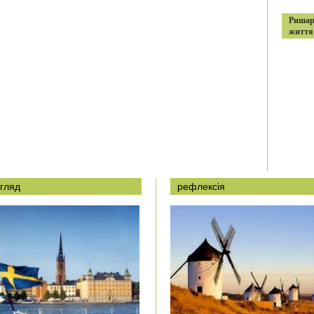
Ришар
життя
гляд
рефлексія