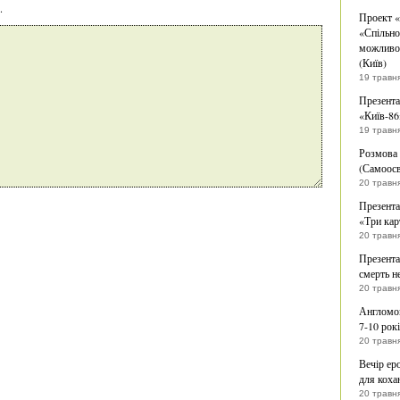
.
Проект «
«Спільно
можливос
(Київ)
19 травн
Презент
«Київ-86
19 травн
Розмова 
(Самоосв
20 травн
Презента
«Три кар
20 травн
Презента
смерть н
20 травн
Англомов
7-10 рокі
20 травн
Вечір ер
для коха
20 травн