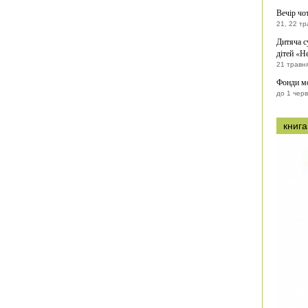
Вечір чо
21, 22 тр
Дитяча с
дітей «Н
21 травн
Фонди мо
до 1 чер
книга