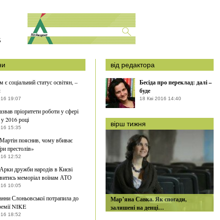
S
ни
від редактора
 є соціальний статус освітян, –
Бесіда про переклад: далі –
ч
буде
016 19:07
18 Кві 2016 14:40
азвав пріоритети роботи у сфері
 у 2016 році
вірш тижня
016 15:35
артін пояснив, чому вбиває
Гри престолів»
016 12:52
 Арки дружби народів в Києві
витись меморіал воїнам АТО
016 10:05
нни Слоньовської потрапила до
Мар’яна Савка. Як спогади,
ремії NIKE
залишені на денці…
016 18:52