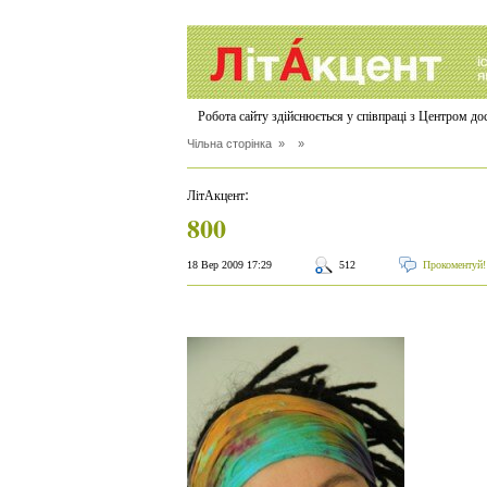
Робота сайту здійснюється у співпраці з Центром д
Чільна сторінка
» »
:
ЛітАкцент
800
18 Вер 2009 17:29
512
Прокоментуй!