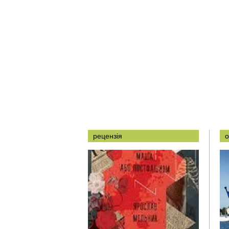
рецензія
о