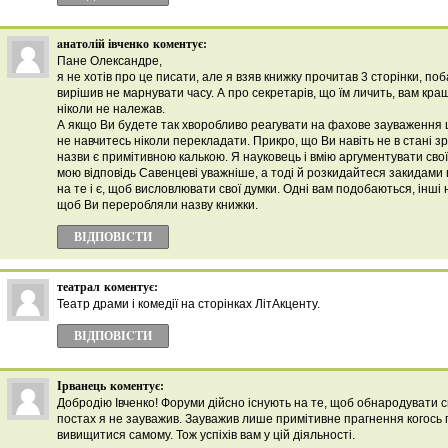
aнатолій івченко
коментує:
Пане Олександре,
я не хотів про це писати, але я взяв книжку прочитав 3 сторінки, поб
вирішив не марнувати часу. А про секретарів, що їм личить, вам кращ
ніколи не належав.
А якщо Ви будете так хворобливо реагувати на фахове зауваження 
не навчитесь ніколи перекладати. Прикро, що Ви навіть не в стані 
назви є примітивною калькою. Я науковець і вмію аргументувати св
мою відповідь Савенцеві уважніше, а тоді й розкидайтеся закидами 
на те і є, щоб висловлювати свої думки. Одні вам подобаються, інші 
щоб Ви переробляли назву книжки.
ВІДПОВІCТИ
театрал
коментує:
Театр драми і комедії на сторінках ЛітАкценту.
ВІДПОВІCТИ
Ірванець
коментує:
Добродію Івченко! Форуми дійсно існують на те, щоб обнародувати с
постах я не зауважив. Зауважив лише примітивне прагнення когось 
вивищитися самому. Тож успіхів вам у цій діяльності.