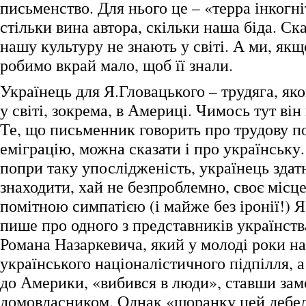
письменство. Для нього це – «терра інкогні
стільки вина автора, скільки наша біда. С
нашу культуру не знають у світі. А ми, якщ
робимо вкрай мало, щоб її знали.
Українець для Я.Гловацького – трудяга, я
у світі, зокрема, в Америці. Чимось тут він
Те, що письменник говорить про трудову п
еміграцію, можна сказати і про українську.
попри таку упослідженість, українець здат
знаходити, хай не безпроблемно, своє місце
помітною симпатією (і майже без іронії!) 
пише про одного з представників українства
Романа Назаркевича, який у молоді роки н
українського націоналістичного підпілля, а
до Америки, «вибився в люди», ставши за
домовласником. Однак «щоранку цей дебе