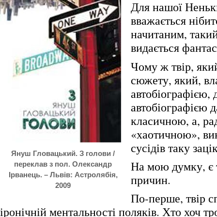
Для нашої Неньки
вважається нібит
начитаним, таки
видається фанта
Чому ж твір, яки
сюжету, який, вл
автобіографією, 
автобіографією д
класичною, а, ра
«хаотичною», ви
сусідів таку заці
Януш Гловацький. З голови /
На мою думку, є 
переклав з пол. Олександр
Ірванець. – Львів: Астролябія,
причин.
2009
По-перше, твір с
іронічній ментальності поляків. Хто хоч тр