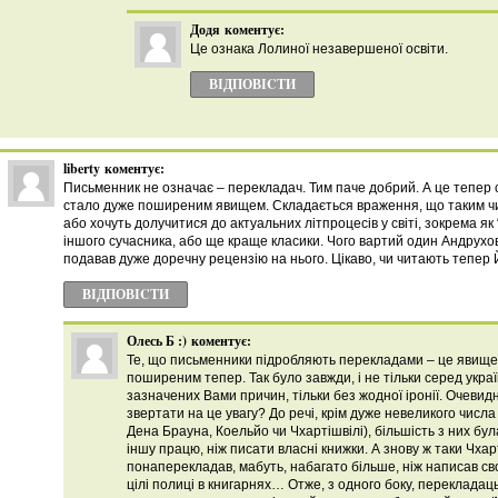
Додя
коментує:
Це ознака Лолиної незавершеної освіти.
ВІДПОВІCТИ
liberty
коментує:
Письменник не означає – перекладач. Тим паче добрий. А це тепер с
стало дуже поширеним явищем. Складається враження, що таким ч
або хочуть долучитися до актуальних літпроцесів у світі, зокрема як 
іншого сучасника, або ще краще класики. Чого вартий один Андрухов
подавав дуже доречну рецензію на нього. Цікаво, чи читають тепер
ВІДПОВІCТИ
Олесь Б :)
коментує:
Те, що письменники підробляють перекладами – це явище
поширеним тепер. Так було завжди, і не тільки серед україн
зазначених Вами причин, тільки без жодної іронії. Очевид
звертати на це увагу? До речі, крім дуже невеликого числ
Дена Брауна, Коельйо чи Чхартішвілі), більшість з них бу
іншу працю, ніж писати власні книжки. А знову ж таки Чхарт
понаперекладав, мабуть, набагато більше, ніж написав сво
цілі полиці в книгарнях… Отже, з одного боку, перекладаць