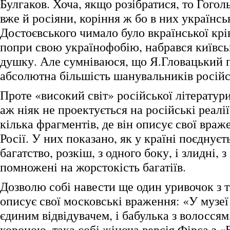
Булгаков. Хоча, якщо розібратися, то Гоголь
вже й росіяни, коріння ж бо в них українськ
Достоєвського чимало було вкраїнської крів
попри свою українофобію, набрався київсь
душку. Але сумніваюся, що Я.Гловацький пр
абсолютна більшість шанувальників російс
Проте «високий світ» російської літератур
аж ніяк не проектується на російські реалії
кілька фрагментів, де він описує свої враж
Росії. У них показано, як у країні поєднує
багатство, розкіш, з одного боку, і злидні, з
помножені на жорстокість багатіїв.
Дозволю собі навести ще один уривочок з т
описує свої московські враження: «У музеї
єдиним відвідувачем, і бабулька з волосся
короною, така собі жіноча версія Фірса з 