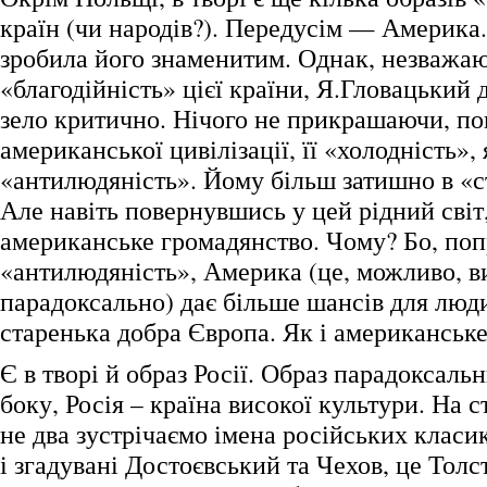
країн (чи народів?). Передусім — Америка.
зробила його знаменитим. Однак, незважа
«благодійність» цієї країни, Я.Гловацький 
зело критично. Нічого не прикрашаючи, по
американської цивілізації, її «холодність»,
«антилюдяність». Йому більш затишно в «ст
Але навіть повернувшись у цей рідний світ
американське громадянство. Чому? Бо, по
«антилюдяність», Америка (це, можливо, в
парадоксально) дає більше шансів для люд
старенька добра Європа. Як і американськ
Є в творі й образ Росії. Образ парадоксальн
боку, Росія – країна високої культури. На с
не два зустрічаємо імена російських класик
і згадувані Достоєвський та Чехов, це Толс