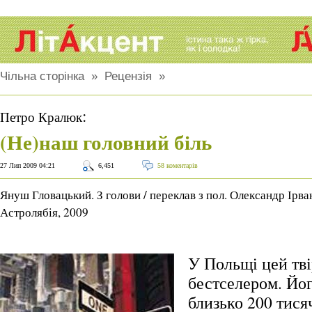
Чільна сторінка
»
Рецензія
»
:
Петро Кралюк
(Не)наш головний біль
27 Лип 2009 04:21
6,451
58 коментарів
Януш Гловацький. З голови / переклав з пол. Олександр Ірван
Астролябія, 2009
У Польщі цей тві
бестселером. Йог
близько 200 тися