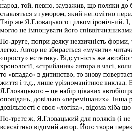
народ, той, певно, зауважив, що поляки до 
ставляться з гумором, який непомітно пере
Твір же Я.Гловацького цілком іронічний. І,
могло не імпонувати його співвітчизниками
По-друге, попри деяку незвичність форми, 
легко. Автор не збирається «мучити» читач
«просту» естетику. Відсутність же автобіо
хронології, «стрибання» автора в часі, коли
то «впадає» в дитинство, то знову повертає
життя і т.д., лише урізноманітнює виклад. 
Я.Гловацького – це набір цікавих автобіог
оповідань, довільно «перемішаних». Інша р
довільності є своя «логіка», відома хіба що
По-третє ж, Я.Гловацький для поляків (і не
всесвітньо відомий автор. Його твори пере