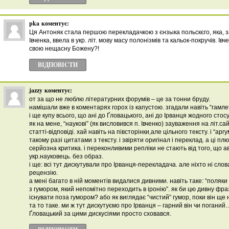
pka
коментує:
Ця Антоняк стала першою перекладачкою з єнзыка польскєго, яка, 
Івченка, ввела в укр. літ. мову масу полонізмів та кальок-покручів. Ів
свою нещасну Божену?!
ВІДПОВІCТИ
jazzy
коментує:
от за що не люблю літературних форумів – це за тонни бруду.
намішали вже в коментарях горох із капустою. згадали навіть “гамле
і ще купу всього, що ані до Ґловацького, ані до Ірванця жодного стос
як на мене, “наукові” (як висловився п. Івченко) зауваження на літ.с
статті-відповіді. хай навіть на півсторінки,але цільного тексту. і “арг
такому разі цитатами з тексту. і звіряти оригінал і переклад. а ці пл
серйозна критика. і переконливими репліки не стають від того, що ав
укр.науковець. без образ.
і ще: всі тут дискутували про Ірванця-перекладача. але ніхто ні слов
рецензію.
а мені багато в ній моментів видалися дивними. навіть таке: “поляк
з гумором, який непомітно переходить в іронію”. як би цю дивну фра
існувати поза гумором? або як виглядає “чистий” гумор, поки він ще
та то таке. ми ж тут дискутуємо про Ірванця – гарний він чи поганий
Ґловацький за цими дискусіями просто сховався.