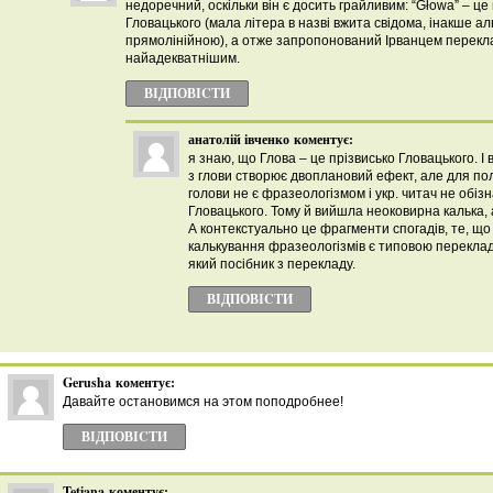
недоречний, оскільки він є досить грайливим: “Głowa” – це
Гловацького (мала літера в назві вжита свідома, інакше а
прямолінійною), а отже запропонований Ірванцем перекл
найадекватнішим.
ВІДПОВІCТИ
анатолій івченко
коментує:
я знаю, що Глова – це прізвисько Гловацького. І
з глови створює двоплановий ефект, але для пол
голови не є фразеологізмом і укр. читач не обіз
Гловацького. Тому й вийшла неоковирна калька,
А контекстуально це фрагменти спогадів, те, що
калькування фразеологізмів є типовою переклад
який посібник з перекладу.
ВІДПОВІCТИ
Gerusha
коментує:
Давайте остановимся на этом поподробнее!
ВІДПОВІCТИ
Tetiana
коментує: