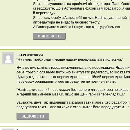
Я вже не зупиняюсь на проблемі літредактора. Пане Олек
стверджуєте, що в Астролябії є фаховий літредактор, який
й перекладу?
Я про таку особу в Астролябії не чув. Навіть дуже гарний 
літредактора не видасть якісного тексту.
А Гловацького я люблю і тішусь, що він є українською.
ВІДПОВІCТИ
читач
коментує:
“Ну і мову треба знати краще нашим перекладачам з польської.”
Ну, а це вже камінь в город письменника, а не перекладача. Якщо п
себе, тобто після нього потрібно вичитувати редактору, то що казат
відміну від письменника-перекладача професійний перекладач відпов
перекладу оригіналові, якого літредактор не повинен знати.
“Навіть дуже гарний перекладач без гарного літредактора не видасть
А гарний письменник мав би, якщо він ще й гарний перекладач..!?
Зауважте, друзі, які видавництва взагалі зазначають, хто редактор 
редагувався текст – або чи хоча б хтось читав його перед друком… 
ВІДПОВІCТИ