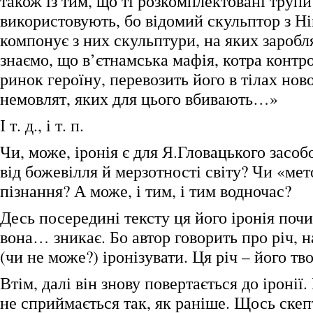
також із тим, що ті розкомплектовані трупи
використовують, бо відомий скульптор з Н
компонує з них скульптури, на яких зароб
знаємо, що в’єтнамська мафія, котра конт
ринок героїну, перевозить його в тілах но
немовлят, яких для цього вбивають…»
І т. д., і т. п.
Чи, може, іронія є для Я.Гловацького засо
від божевілля й мерзотності світу? Чи «ме
пізнання? А може, і тим, і тим водночас?
Десь посередині тексту ця його іронія почи
вона… зникає. Бо автор говорить про річ, н
(чи не може?) іронізувати. Ця річ – його тво
Втім, далі він знову повертається до іронії
не сприймається так, як раніше. Щось скеп