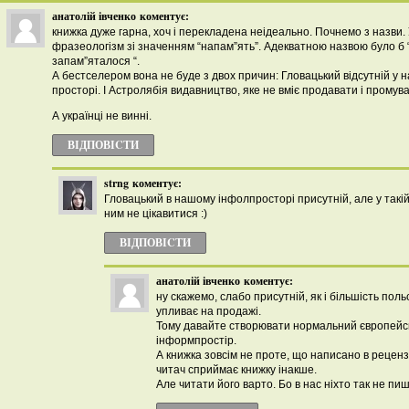
анатолій івченко
коментує:
книжка дуже гарна, хоч і перекладена неідеально. Почнемо з назви. 
фразеологізм зі значенням “напам”ять”. Адекватною назвою було б 
запам”яталося “.
А бестселером вона не буде з двох причин: Гловацький відсутній у
просторі. І Астролябія видавництво, яке не вміє продавати і промув
А українці не винні.
ВІДПОВІCТИ
strng
коментує:
Гловацький в нашому інфолпросторі присутній, але у такі
ним не цікавитися :)
ВІДПОВІCТИ
анатолій івченко
коментує:
ну скажемо, слабо присутній, як і більшість поль
упливає на продажі.
Тому давайте створювати нормальний європейс
інформпростір.
А книжка зовсім не проте, що написано в рецензі
читач сприймає книжку інакше.
Але читати його варто. Бо в нас ніхто так не пиш