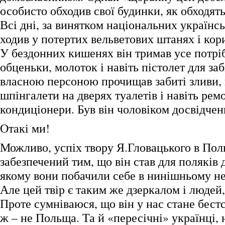
особисто обходив свої будинки, як обходять
Всі дні, за винятком національних українсь
ходив у потертих вельветових штанях і кор
У бездонних кишенях він тримав усе потрі
обценьки, молоток і навіть пістолет для заб
власною персоною прочищав забиті зливи,
шпінгалети на дверях туалетів і навіть рем
кондиціонери. Був він чоловіком досвідч
Отакі ми!
Можливо, успіх твору Я.Гловацького в Пол
забезпечений тим, що він став для поляків 
якому вони побачили себе в нинішньому не
Але цей твір є таким же дзеркалом і людей,
Проте сумніваюся, що він у нас стане бест
ж – не Польща. Та й «пересічні» українці,