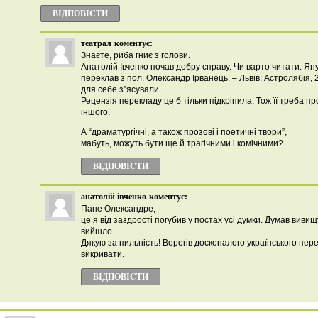
ВІДПОВІCТИ
театрал
коментує:
Знаєте, риба гниє з голови.
Анатолій Івченко почав добру справу. Чи варто читати: Яну
переклав з пол. Олександр Ірванець. – Львів: Астролябія,
для себе з”ясували.
Рецензія перекладу це б тільки підкріпила. Тож її треба про
іншого.
А “драматургічні, а також прозові і поетичні твори”,
мабуть, можуть бути ще й трагічними і комічними?
ВІДПОВІCТИ
анатолій івченко
коментує:
Пане Олександре,
це я від заздрості погубив у постах усі думки. Думав вивищ
вийшло.
Дякую за пильність! Ворогів досконалого українського пе
викривати.
ВІДПОВІCТИ