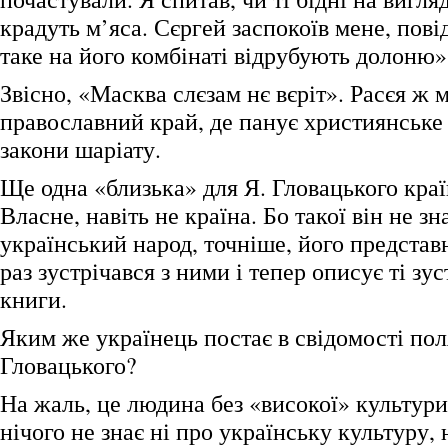
крадуть м’яса. Сєргей заспокоїв мене, пов
таке на його комбінаті відрубують долоню»
Звісно, «Масква слєзам нє вєріт». Расєя ж 
православний край, де панує християнське
закони шаріату.
Ще одна «близька» для Я. Гловацького краї
Власне, навіть не країна. Бо такої він не зн
український народ, точніше, його представ
раз зустрічався з ними і тепер описує ті зус
книги.
Яким же українець постає в свідомості пол
Гловацького?
На жаль, це людина без «високої» культур
нічого не знає ні про українську культуру, н