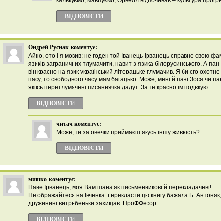
калькуємо, мавпуємо, Орвелл відпочиває – культура прогре
ВІДПОВІCТИ
Ондрей Руснак
коментує:
Айно, ото і я мовив: не годен той Іванець-Ірванець справне свою фа
язиків заграничних тлумачити, навит з язика білорусинського. А пан 
він красно на язик український літерацьке тлумачив. Я би єго охотне 
пасу, то свободного часу мам багацько. Може, мені й пані Зося чи 
якіїсь перетлумачені писаннячка дадут. За те красно їм подєкую.
ВІДПОВІCТИ
читач
коментує:
Може, ти за овечки приймаєш якусь іншу живність?
ВІДПОВІCТИ
мишко
коментує:
Пане Ірванець, моя Вам шана як письменникові й перекладачеві!
Не ображайтеся на Івченка: перекласти цю книгу бажала Б. Антоняк,
дружинині витребеньки захищав. ПроФФесор.
ВІДПОВІCТИ