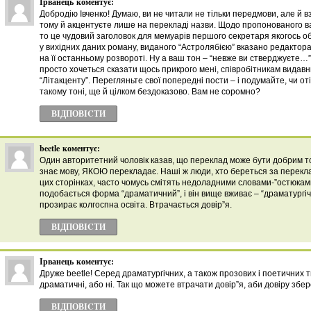
Ірванець
коментує:
Добродію Івченко! Думаю, ви не читали не тільки передмови, але й в
тому й акцентуєте лише на перекладі назви. Щодо пропонованого в
то це чудовий заголовок для мемуарів першого секретаря якогось обк
у вихідних даних роману, виданого “Астролябією” вказано редактора
на її останньому розвороті. Ну а ваш тон – “невже ви стверджуєте…” і
просто хочеться сказати щось прикрого мені, співробітникам видавни
“Літакценту”. Перегляньте свої попередні пости – і подумайте, чи оті
такому тоні, ще й цілком бездоказово. Вам не соромно?
ВІДПОВІCТИ
beetle
коментує:
Один авторитетний чоловік казав, що переклад може бути добрим то
знає мову, ЯКОЮ перекладає. Наші ж люди, хто береться за перекла
цих сторінках, часто чомусь смітять недоладними словами-”остюками
подобається форма “драматичний”, і він вище вживає – “драматургіч
прозирає колгоспна освіта. Втрачається довір”я.
ВІДПОВІCТИ
Ірванець
коментує:
Друже beetle! Серед драматургічних, а також прозових і поетичних 
драматичні, або ні. Так що можете втрачати довір”я, аби довіру збер
ВІДПОВІCТИ