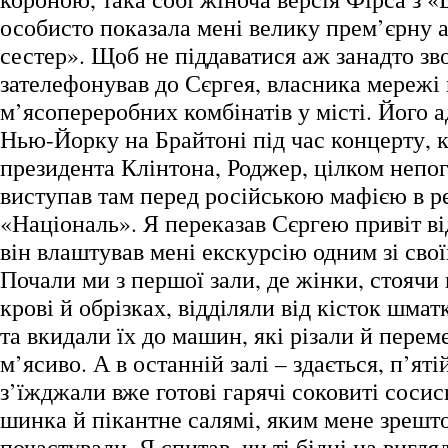
особисто показала мені велику прем’єрну 
сестер». Щоб не піддаватися аж занадто з
зателефонував до Сєргея, власника мережі
м’ясопереробних комбінатів у місті. Його а
Нью-Йорку на Брайтоні під час концерту, к
президента Клінтона, Роджер, цілком непог
виступав там перед російською мафією в р
«Національ». Я переказав Сєргею привіт від
він влаштував мені екскурсію одним зі свої
Почали ми з першої зали, де жінки, стоячи 
крові й обрізках, відділяли від кісток шмат
та вкидали їх до машин, які різали й пере
м’ясиво. А в останній залі – здається, п’яті
з’їжджали вже готові гарячі соковиті соси
шинка й пікантне салямі, яким мене зрешт
почастували. Я спитав, чи ті бідні на вигля