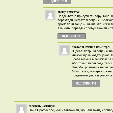
ВІДПОВІCТИ
liberty
коментує:
Неадекватна присутність зарубіжної л
переклади, нефахові рецензії, брак а
промоакцій тощо – більше зло, ніж її ві
А винних, справді, спробуй знайти – х
ВІДПОВІCТИ
анатолій івченко
коментує:
В ідеалі потрібні рецензії на
книжки, що виходять у нас. Ц
Треба більше інтерв”ю із з
Або хоча б переклади таких і
Потрібні розмови з перекла
бібліотеках, книгарнях. У на
предметом уваги й учасника
ВІДПОВІCТИ
савенець
коментує:
Пане Професоре, мушу завважити, що Ваш закид з приво