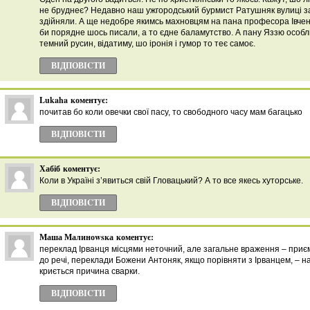
не бруднеє? Недавно наш ужгородський бурмист Ратушняк вулиці зач
здійняли. А ще недобре якимсь махновцям на пана професора Івченк
би порядне шось писали, а то єдне баламутство. А пану Яззю особли
темний русин, відатиму, шо іронія і гумор то теє самоє.
ВІДПОВІCТИ
Lukaha
коментує:
почитав бо коли овечки свої пасу, то свободного часу мам багацько
ВІДПОВІCТИ
Хабіб
коментує:
Коли в Україні з’явиться свій Гловацький? А то все якесь хуторське.
ВІДПОВІCТИ
Маша Малиноwsка
коментує:
переклад Ірванця місцями неточний, але загальне враження – приє
до речі, переклади Божени Антоняк, якщо порівняти з Ірванцем, – на
криється причина сварки.
ВІДПОВІCТИ