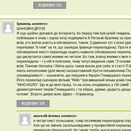
ВІДПОВІCТИ
Ірванець
коментує:
ШАНОВНІ ДРУЗІ!
Я оце щойно допався до Інтернету, бо перед тим був цілий тиждень 
публікацію я знав, і зараз хочу подякувати й Петрові Кралюку за при
всім, хто взяли участь в обговоренні, також. Судження тут є різні (д
перебуває “в темі” за те, що захищає Ірванця-перекладача). Проте 
обговорення якості перекладу ходить навколо обговорення переклад
що дискутанти самої книжки не читали. Бо там, в кінці книжки є моя 
перекладача – і у ній я пояснюю, чому титул видання саме “З голови”
всім. Панове Gerusha і Steha щось також взяли для себе зі статті П
якось непояснимо (для мене) налаштований проти письменника Ґло
справедливості – зазначити, що першим в Україні Ґловацького перек
Його переклад сценарію фільму “Рейс” був вміщений кілька років том
“КІНО-КОЛО”. Що ж до моєї праці, то на осінь сподіваюсь у тій самій 
драматургічних творів Ґловацького, і та збірка, думаю, додасть дещ
голови”. Втретє дякую всім. Щиро – О.Ірванець
ВІДПОВІCТИ
анатолій івченко
коментує:
я читав текст польською, тому післямови перекладача спра
Але це не змінює загальновідомих у професійній перекла
перекладу фразеології. Ну і мову треба знати краще наши