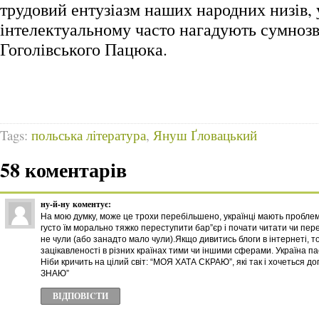
трудовий ентузіазм наших народних низів, 
інтелектуальному часто нагадують сумнозв
Гоголівського Пацюка.
Tags:
польська література
,
Януш Ґловацький
58 коментарів
ну-й-ну
коментує:
На мою думку, може це трохи перебільшено, українці мають проблем
густо їм морально тяжко переступити бар”єр і почати читати чи пер
не чули (або занадто мало чули).Якщо дивитись блоги в інтернеті, т
зацікавленості в різних країнах тими чи іншими сферами. Україна пас
Ніби кричить на цілий світ: “МОЯ ХАТА СКРАЮ”, які так і хочеться д
ЗНАЮ”
ВІДПОВІCТИ