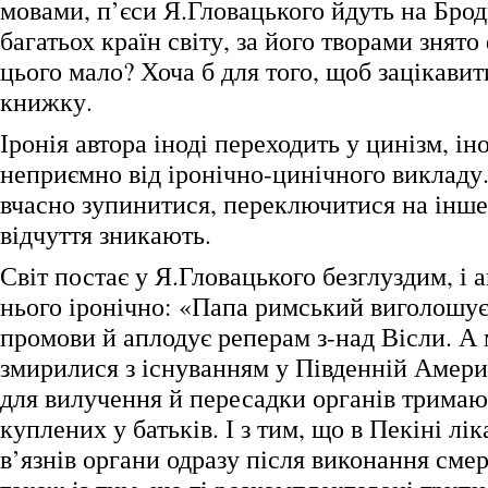
мовами, п’єси Я.Гловацького йдуть на Брод
багатьох країн світу, за його творами знято
цього мало? Хоча б для того, щоб зацікавит
книжку.
Іронія автора іноді переходить у цинізм, іно
неприємно від іронічно-цинічного викладу.
вчасно зупинитися, переключитися на інш
відчуття зникають.
Світ постає у Я.Гловацького безглуздим, і а
нього іронічно: «Папа римський виголошує
промови й аплодує реперам з-над Вісли. А
змирилися з існуванням у Південній Америц
для вилучення й пересадки органів тримают
куплених у батьків. І з тим, що в Пекіні лік
в’язнів органи одразу після виконання сме