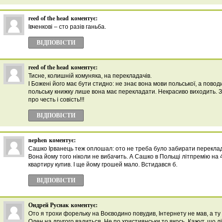
reed of the head
коментує:
Івченкові – сто разів ганьба.
ВІДПОВІCТИ
reed of the head
коментує:
Тисне, колишній комуняка, на перекладачів.
І Божені його має бути стидно: не знає вона мови польської, а поводи
польську книжку лише вона має перекладати. Некрасиво виходить. 
про честь і совість!!!
ВІДПОВІCТИ
nephen
коментує:
Сашко Ірванець теж оплошал: ото не треба було забирати переклад
Вона йому того ніколи не вибачить. А Сашко в Польщі літпремію на 
квартиру купив. І ще йому грошей мало. Встидався б.
ВІДПОВІCТИ
Ондрей Руснак
коментує:
Ото я трохи форельку на Воєводино повудив, Інтернету не мав, а ту
Оден на другого вадиться. Не по християнськи то якось. Кажут, шо л