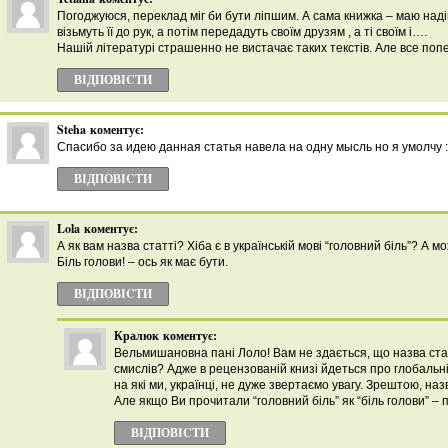
Погоджуюся, переклад міг би бути ліпшим. А сама книжка – маю наді
візьмуть її до рук, а потім передадуть своїм друзям , а ті своїм і….
Нашій літературі страшенно не вистачає таких текстів. Але все попе
ВІДПОВІCТИ
Steha
коментує:
Спасибо за идею данная статья навела на одну мысль но я умолчу :
ВІДПОВІCТИ
Lola
коментує:
А як вам назва статті? Хіба є в українській мові “головний біль”? А 
Біль голови! – ось як має бути.
ВІДПОВІCТИ
Кралюк
коментує:
Вельмишановна пані Лоло! Вам не здається, що назва ста
смислів? Адже в рецензованій книзі йдеться про глобальні 
на які ми, українці, не дуже звертаємо увагу. Зрештою, наз
Але якщо Ви прочитали “головний біль” як “біль голови” –
ВІДПОВІCТИ