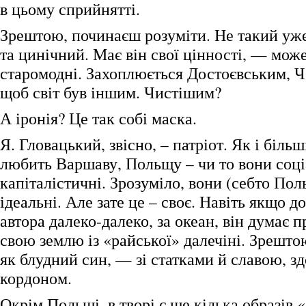
в цьому сприйнятті.
Зрештою, починаєш розуміти. Не такий уже
та цинічний. Має він свої цінності, — може
старомодні. Захоплюється Достоєвським, Ч
щоб світ був іншим. Чистішим?
А іронія? Це так собі маска.
Я. Гловацький, звісно, – патріот. Як і більш
любить Варшаву, Польщу – чи то вони соці
капіталістичні. Зрозуміло, вони (себто По
ідеальні. Але зате це – своє. Навіть якщо д
автора далеко-далеко, за океан, він думає 
свою землю із «райської» далечіні. Зрешто
як блудний син, — зі статками й славою, з
кордоном.
Окрім Польщі, в творі є ще кілька образів 