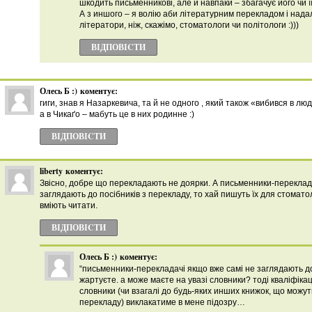
шкодить письменникові, але й навпаки – збагачує його чи її 
А з иншого – я волію аби літературним перекладом і над
літератори, ніж, скажімо, стоматологи чи політологи :)))
ВІДПОВІCТИ
Олесь Б :)
коментує:
гиги, знав я Назаркевича, та й не одного , який також «вибився в люд
а в Чикаґо – мабуть це в них родинне :)
ВІДПОВІCТИ
liberty
коментує:
Звісно, добре що перекладають не доярки. А письменники-переклада
заглядають до посібників з перекладу, то хай пишуть їх для стоматол
вміють читати.
ВІДПОВІCТИ
Олесь Б :)
коментує:
“письменники-перекладачі якщо вже самі не заглядають до
жартуєте. а може маєте на увазі словники? тоді кваліфікац
словники (чи взагалі до будь-яких инших книжок, що можут
перекладу) виклакатиме в мене підозру…