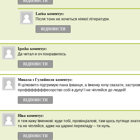
ВІДПОВІCТИ
Larisa
коментує:
Після тонн не хочеться ніякої літератури.
ВІДПОВІCТИ
Igosha
коментує:
Да читал и оч понравилось
ВІДПОВІCТИ
Микола з Гуляйполя
коментує:
Я цілковито підтримую пана Ірванця, а Івченку хочу сказати, застром
профффффффесорство собі в дупу! І не чіпляйся до людей!
ВІДПОВІCТИ
Ніка
коментує:
я теж кажу Івченкові: куди тобі, провінціалові, там щось путяще знат
та не чіпляйся, адже на царині перекладу – ти нуль.
ВІДПОВІCТИ