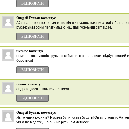
ВІДПОВІCТИ
Ондрей Руснак
коментує:
Айя, пане Івченко, встид то не відати русинських писателів! Да наш
русинський сойм легитимацію №1 дав, усенький світ відає.
ВІДПОВІCТИ
ukraine
коментує:
нема ніяких русинів і русинської мови. є сепаратизм, підбурюваний м
боротися!
ВІДПОВІCТИ
шнапс
коментує:
ондрей, досить вам кривлятися!
ВІДПОВІCТИ
Ондрей Руснак
коментує:
Як то нима русинів? Русини були, єсть і будуть! Он ви століттє Анто
хиба не відаєте, шо он бив русином-лемком?