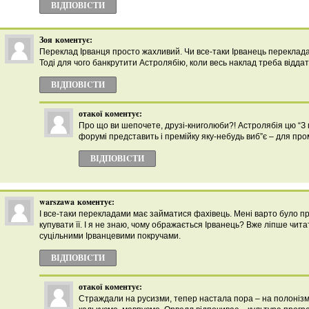
ВІДПОВІCТИ
Зоя
коментує:
Переклад Ірванця просто жахливий. Чи все-таки Ірванець перекладав
Тоді для чого банкрутити Астролябію, коли весь наклад треба віддат
ВІДПОВІCТИ
отакої
коментує:
Про що ви шепочете, друзі-книголюби?! Астролябія цю “З 
форумі представить і премійку яку-небудь виб”є – для пром
ВІДПОВІCТИ
warszawa
коментує:
І все-таки перекладами має займатися фахівець. Мені варто було п
купувати її. І я не знаю, чому ображається Ірванець? Вже ліпше чит
суцільними Ірванцевими покручами.
ВІДПОВІCТИ
отакої
коментує:
Страждали на русизми, тепер настала пора – на полоніз