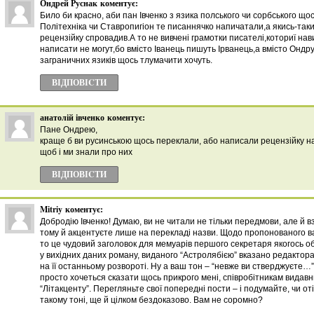
Ондрей Руснак
коментує:
Било би красно, аби пан Івченко з язика полського чи сорбського що
Політехніка чи Ставропигіон те писаннячко напичатали,а якись-та
рецензійку спровадив.А то не вивчені грамотки писателі,коториї на
написати не могут,бо вмісто Іванець пишуть Ірванець,а вмісто Ондр
заграничних язиків щось тлумачити хочуть.
ВІДПОВІCТИ
анатолій івченко
коментує:
Пане Ондрею,
краще б ви русинською щось переклали, або написали рецензійку н
щоб і ми знали про них
ВІДПОВІCТИ
Mitriy
коментує:
Добродію Івченко! Думаю, ви не читали не тільки передмови, але й в
тому й акцентуєте лише на перекладі назви. Щодо пропонованого в
то це чудовий заголовок для мемуарів першого секретаря якогось обк
у вихідних даних роману, виданого “Астролябією” вказано редактора
на її останньому розвороті. Ну а ваш тон – “невже ви стверджуєте…” і
просто хочеться сказати щось прикрого мені, співробітникам видавни
“Літакценту”. Перегляньте свої попередні пости – і подумайте, чи оті
такому тоні, ще й цілком бездоказово. Вам не соромно?