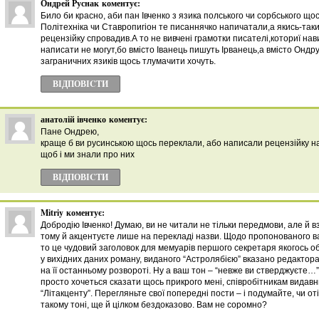
Ондрей Руснак
коментує:
Било би красно, аби пан Івченко з язика полського чи сорбського що
Політехніка чи Ставропигіон те писаннячко напичатали,а якись-та
рецензійку спровадив.А то не вивчені грамотки писателі,коториї на
написати не могут,бо вмісто Іванець пишуть Ірванець,а вмісто Ондр
заграничних язиків щось тлумачити хочуть.
ВІДПОВІCТИ
анатолій івченко
коментує:
Пане Ондрею,
краще б ви русинською щось переклали, або написали рецензійку н
щоб і ми знали про них
ВІДПОВІCТИ
Mitriy
коментує:
Добродію Івченко! Думаю, ви не читали не тільки передмови, але й в
тому й акцентуєте лише на перекладі назви. Щодо пропонованого в
то це чудовий заголовок для мемуарів першого секретаря якогось обк
у вихідних даних роману, виданого “Астролябією” вказано редактора
на її останньому розвороті. Ну а ваш тон – “невже ви стверджуєте…” і
просто хочеться сказати щось прикрого мені, співробітникам видавни
“Літакценту”. Перегляньте свої попередні пости – і подумайте, чи оті
такому тоні, ще й цілком бездоказово. Вам не соромно?