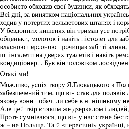
особисто обходив свої будинки, як обходять
Всі дні, за винятком національних українсь
ходив у потертих вельветових штанях і кор
У бездонних кишенях він тримав усе потрі
обценьки, молоток і навіть пістолет для заб
власною персоною прочищав забиті зливи,
шпінгалети на дверях туалетів і навіть рем
кондиціонери. Був він чоловіком досвідч
Отакі ми!
Можливо, успіх твору Я.Гловацького в Пол
забезпечений тим, що він став для поляків 
якому вони побачили себе в нинішньому не
Але цей твір є таким же дзеркалом і людей,
Проте сумніваюся, що він у нас стане бест
ж – не Польща. Та й «пересічні» українці,