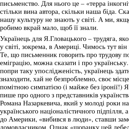
письменство. Для нього це – «терра інкогні
стільки вина автора, скільки наша біда. С
нашу культуру не знають у світі. А ми, якщ
робимо вкрай мало, щоб її знали.
Українець для Я.Гловацького – трудяга, я
у світі, зокрема, в Америці. Чимось тут він
Те, що письменник говорить про трудову п
еміграцію, можна сказати і про українську.
попри таку упослідженість, українець здат
знаходити, хай не безпроблемно, своє місце
помітною симпатією (і майже без іронії!) 
пише про одного з представників українства
Романа Назаркевича, який у молоді роки н
українського націоналістичного підпілля, а
до Америки, «вибився в люди», ставши за
домовласником. Однак «щоранку цей дебе