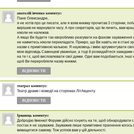
aнатолій івченко
коментує:
Пане Олександре,
я не хотів про це писати, але я взяв книжку прочитав 3 сторінки, поб
вирішив не марнувати часу. А про секретарів, що їм личить, вам кращ
ніколи не належав.
А якщо Ви будете так хворобливо реагувати на фахове зауваження 
не навчитесь ніколи перекладати. Прикро, що Ви навіть не в стані 
назви є примітивною калькою. Я науковець і вмію аргументувати св
мою відповідь Савенцеві уважніше, а тоді й розкидайтеся закидами 
на те і є, щоб висловлювати свої думки. Одні вам подобаються, інші 
щоб Ви переробляли назву книжки.
ВІДПОВІCТИ
театрал
коментує:
Театр драми і комедії на сторінках ЛітАкценту.
ВІДПОВІCТИ
Ірванець
коментує:
Добродію Івченко! Форуми дійсно існують на те, щоб обнародувати с
постах я не зауважив. Зауважив лише примітивне прагнення когось 
вивищитися самому. Тож успіхів вам у цій діяльності.