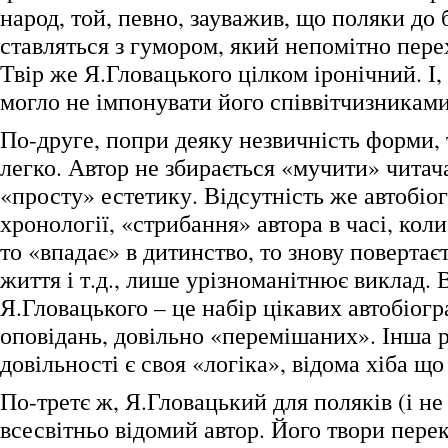
народ, той, певно, зауважив, що поляки до 
ставляться з гумором, який непомітно пере
Твір же Я.Гловацького цілком іронічний. І,
могло не імпонувати його співвітчизниками
По-друге, попри деяку незвичність форми, 
легко. Автор не збирається «мучити» читач
«просту» естетику. Відсутність же автобіо
хронології, «стрибання» автора в часі, коли
то «впадає» в дитинство, то знову повертає
життя і т.д., лише урізноманітнює виклад. 
Я.Гловацького – це набір цікавих автобіог
оповідань, довільно «перемішаних». Інша р
довільності є своя «логіка», відома хіба що
По-третє ж, Я.Гловацький для поляків (і не
всесвітньо відомий автор. Його твори пере