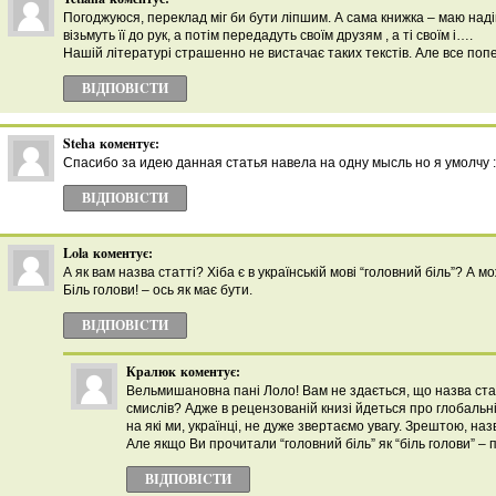
Погоджуюся, переклад міг би бути ліпшим. А сама книжка – маю наді
візьмуть її до рук, а потім передадуть своїм друзям , а ті своїм і….
Нашій літературі страшенно не вистачає таких текстів. Але все попе
ВІДПОВІCТИ
Steha
коментує:
Спасибо за идею данная статья навела на одну мысль но я умолчу :
ВІДПОВІCТИ
Lola
коментує:
А як вам назва статті? Хіба є в українській мові “головний біль”? А 
Біль голови! – ось як має бути.
ВІДПОВІCТИ
Кралюк
коментує:
Вельмишановна пані Лоло! Вам не здається, що назва ста
смислів? Адже в рецензованій книзі йдеться про глобальні 
на які ми, українці, не дуже звертаємо увагу. Зрештою, наз
Але якщо Ви прочитали “головний біль” як “біль голови” –
ВІДПОВІCТИ