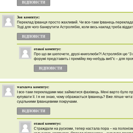
ВІДПОВІCТИ
Зоя
коментує:
Переклад Ірванця просто жахливий. Чи все-таки Ірванець перекладав
Тоді для чого банкрутити Астролябію, коли весь наклад треба віддат
ВІДПОВІCТИ
отакої
коментує:
Про що ви шепочете, друзі-книголюби?! Астролябія цю “З 
форумі представить і премійку яку-небудь виб”є – для пром
ВІДПОВІCТИ
warszawa
коментує:
І все-таки перекладами має займатися фахівець. Мені варто було п
купувати її. І я не знаю, чому ображається Ірванець? Вже ліпше чит
суцільними Ірванцевими покручами.
ВІДПОВІCТИ
отакої
коментує:
Страждали на русизми, тепер настала пора – на полоніз