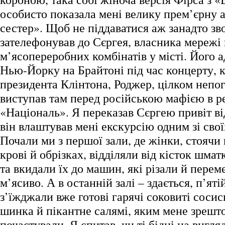
особисто показала мені велику прем’єрну 
сестер». Щоб не піддаватися аж занадто з
зателефонував до Сєргея, власника мережі
м’ясопереробних комбінатів у місті. Його а
Нью-Йорку на Брайтоні під час концерту, к
президента Клінтона, Роджер, цілком непог
виступав там перед російською мафією в р
«Національ». Я переказав Сєргею привіт від
він влаштував мені екскурсію одним зі свої
Почали ми з першої зали, де жінки, стоячи 
крові й обрізках, відділяли від кісток шмат
та вкидали їх до машин, які різали й пере
м’ясиво. А в останній залі – здається, п’яті
з’їжджали вже готові гарячі соковиті соси
шинка й пікантне салямі, яким мене зрешт
почастували. Я спитав, чи ті бідні на вигля