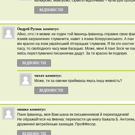
калькуємо, мавпуємо, Орвелл відпочиває – культура прогре
ВІДПОВІCТИ
Ондрей Руснак
коментує:
Айно, ото і я мовив: не годен той Іванець-Ірванець справне свою фа
язиків заграничних тлумачити, навит з язика білорусинського. А пан 
він красно на язик український літерацьке тлумачив. Я би єго охотне 
пасу, то свободного часу мам багацько. Може, мені й пані Зося чи 
якіїсь перетлумачені писаннячка дадут. За те красно їм подєкую.
ВІДПОВІCТИ
читач
коментує:
Може, ти за овечки приймаєш якусь іншу живність?
ВІДПОВІCТИ
мишко
коментує:
Пане Ірванець, моя Вам шана як письменникові й перекладачеві!
Не ображайтеся на Івченка: перекласти цю книгу бажала Б. Антоняк,
дружинині витребеньки захищав. ПроФФесор.
ВІДПОВІCТИ