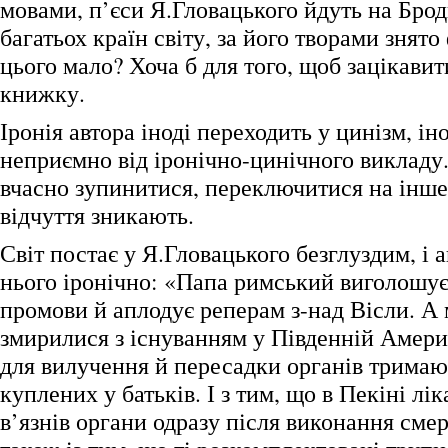
мовами, п’єси Я.Гловацького йдуть на Брод
багатьох країн світу, за його творами знято
цього мало? Хоча б для того, щоб зацікавит
книжку.
Іронія автора іноді переходить у цинізм, іно
неприємно від іронічно-цинічного викладу.
вчасно зупинитися, переключитися на інш
відчуття зникають.
Світ постає у Я.Гловацького безглуздим, і а
нього іронічно: «Папа римський виголошує
промови й аплодує реперам з-над Вісли. А
змирилися з існуванням у Південній Америц
для вилучення й пересадки органів тримают
куплених у батьків. І з тим, що в Пекіні лік
в’язнів органи одразу після виконання сме