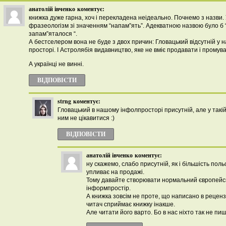
анатолій івченко
коментує:
книжка дуже гарна, хоч і перекладена неідеально. Почнемо з назви. 
фразеологізм зі значенням “напам”ять”. Адекватною назвою було б 
запам”яталося “.
А бестселером вона не буде з двох причин: Гловацький відсутній у
просторі. І Астролябія видавництво, яке не вміє продавати і промув
А українці не винні.
ВІДПОВІCТИ
strng
коментує:
Гловацький в нашому інфолпросторі присутній, але у такі
ним не цікавитися :)
ВІДПОВІCТИ
анатолій івченко
коментує:
ну скажемо, слабо присутній, як і більшість поль
упливає на продажі.
Тому давайте створювати нормальний європейс
інформпростір.
А книжка зовсім не проте, що написано в рецензі
читач сприймає книжку інакше.
Але читати його варто. Бо в нас ніхто так не пиш