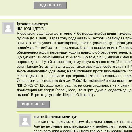
ВІДПОВІCТИ
Ірванець
коментує:
ШАНОВНІ ДРУЗІ!
Я оце щойно допався до Інтернету, бо перед тим був цілий тиждень 
публікацію я знав, і зараз хочу подякувати й Петрові Кралюку за при
всім, хто взяли участь в обговоренні, також. Судження тут є різні (д
перебуває “в темі” за те, що захищає Ірванця-перекладача). Проте 
обговорення якості перекладу ходить навколо обговорення переклад
що дискутанти самої книжки не читали. Бо там, в кінці книжки є моя 
перекладача – і у ній я пояснюю, чому титул видання саме “З голови”
всім. Панове Gerusha і Steha щось також взяли для себе зі статті П
якось непояснимо (для мене) налаштований проти письменника Ґло
справедливості – зазначити, що першим в Україні Ґловацького перек
Його переклад сценарію фільму “Рейс” був вміщений кілька років том
“КІНО-КОЛО”. Що ж до моєї праці, то на осінь сподіваюсь у тій самій 
драматургічних творів Ґловацького, і та збірка, думаю, додасть дещ
голови”. Втретє дякую всім. Щиро – О.Ірванець
ВІДПОВІCТИ
анатолій івченко
коментує:
я читав текст польською, тому післямови перекладача спра
Але це не змінює загальновідомих у професійній перекла
перекладу фразеології. Ну і мову треба знати краще наши