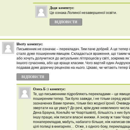
Додя
коментує:
Це ознака Лолиної незавершеної освіти.
ВІДПОВІCТИ
liberty
коментує:
Письменник не означає – перекладач. Тим паче добрий. А це тепер с
стало дуже поширеним явищем. Складається враження, що таким ч
або хочуть долучитися до актуальних літпроцесів у світі, зокрема як 
іншого сучасника, або ще краще класики. Чого вартий один Андрухов
подавав дуже доречну рецензію на нього. Цікаво, чи читають тепер
ВІДПОВІCТИ
Олесь Б :)
коментує:
Те, що письменники підробляють перекладами – це явище
поширеним тепер. Так було завжди, і не тільки серед україн
зазначених Вами причин, тільки без жодної іронії. Очевид
звертати на це увагу? До речі, крім дуже невеликого числ
Дена Брауна, Коельйо чи Чхартішвілі), більшість з них бу
іншу працю, ніж писати власні книжки. А знову ж таки Чхарт
понаперекладав, мабуть, набагато більше, ніж написав сво
цілі полиці в книгарнях… Отже, з одного боку, перекладаць