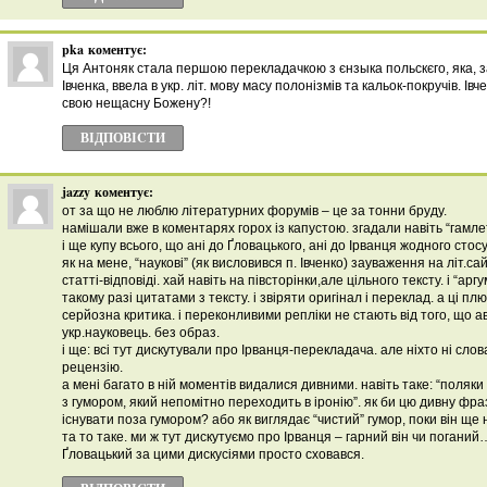
pka
коментує:
Ця Антоняк стала першою перекладачкою з єнзыка польскєго, яка, 
Івченка, ввела в укр. літ. мову масу полонізмів та кальок-покручів. Ів
свою нещасну Божену?!
ВІДПОВІCТИ
jazzy
коментує:
от за що не люблю літературних форумів – це за тонни бруду.
намішали вже в коментарях горох із капустою. згадали навіть “гамле
і ще купу всього, що ані до Ґловацького, ані до Ірванця жодного стос
як на мене, “наукові” (як висловився п. Івченко) зауваження на літ.с
статті-відповіді. хай навіть на півсторінки,але цільного тексту. і “арг
такому разі цитатами з тексту. і звіряти оригінал і переклад. а ці пл
серйозна критика. і переконливими репліки не стають від того, що ав
укр.науковець. без образ.
і ще: всі тут дискутували про Ірванця-перекладача. але ніхто ні слов
рецензію.
а мені багато в ній моментів видалися дивними. навіть таке: “поляк
з гумором, який непомітно переходить в іронію”. як би цю дивну фра
існувати поза гумором? або як виглядає “чистий” гумор, поки він ще
та то таке. ми ж тут дискутуємо про Ірванця – гарний він чи поганий
Ґловацький за цими дискусіями просто сховався.