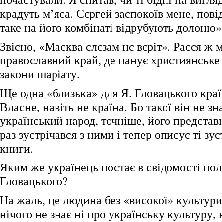
крадуть м’яса. Сєргей заспокоїв мене, пов
таке на його комбінаті відрубують долоню»
Звісно, «Масква слєзам нє вєріт». Расєя ж 
православний край, де панує християнське
закони шаріату.
Ще одна «близька» для Я. Гловацького краї
Власне, навіть не країна. Бо такої він не зн
український народ, точніше, його представ
раз зустрічався з ними і тепер описує ті зус
книги.
Яким же українець постає в свідомості пол
Гловацького?
На жаль, це людина без «високої» культур
нічого не знає ні про українську культуру, н