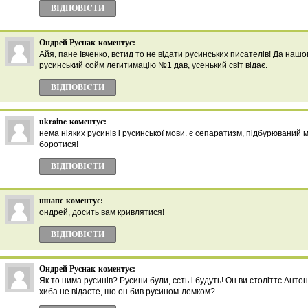
ВІДПОВІCТИ
Ондрей Руснак
коментує:
Айя, пане Івченко, встид то не відати русинських писателів! Да наш
русинський сойм легитимацію №1 дав, усенький світ відає.
ВІДПОВІCТИ
ukraine
коментує:
нема ніяких русинів і русинської мови. є сепаратизм, підбурюваний м
боротися!
ВІДПОВІCТИ
шнапс
коментує:
ондрей, досить вам кривлятися!
ВІДПОВІCТИ
Ондрей Руснак
коментує:
Як то нима русинів? Русини були, єсть і будуть! Он ви століттє Анто
хиба не відаєте, шо он бив русином-лемком?