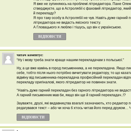
Я вже не зупиняюсь на проблемі літредактора. Пане Олек
стверджуєте, що в Астролябії є фаховий літредактор, який
й перекладу?
Я про таку особу в Астролябії не чув. Навіть дуже гарний 
літредактора не видасть якісного тексту.
А Гловацького я люблю і тішусь, що він є українською.
ВІДПОВІCТИ
читач
коментує:
“Ну і мову треба знати краще нашим перекладачам з польської.”
Ну, а це вже камінь в город письменника, а не перекладача. Якщо п
себе, тобто після нього потрібно вичитувати редактору, то що казат
відміну від письменника-перекладача професійний перекладач відпов
перекладу оригіналові, якого літредактор не повинен знати.
“Навіть дуже гарний перекладач без гарного літредактора не видасть
А гарний письменник мав би, якщо він ще й гарний перекладач..!?
Зауважте, друзі, які видавництва взагалі зазначають, хто редактор 
редагувався текст – або чи хоча б хтось читав його перед друком… 
ВІДПОВІCТИ