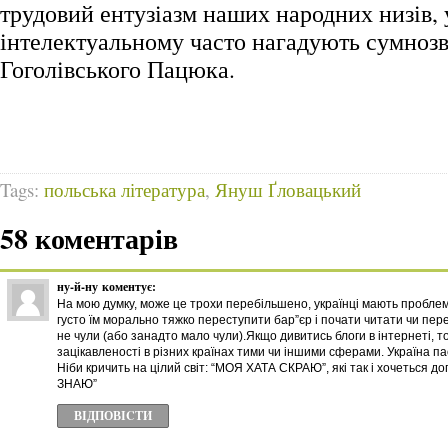
трудовий ентузіазм наших народних низів, 
інтелектуальному часто нагадують сумнозв
Гоголівського Пацюка.
Tags:
польська література
,
Януш Ґловацький
58 коментарів
ну-й-ну
коментує:
На мою думку, може це трохи перебільшено, українці мають проблем
густо їм морально тяжко переступити бар”єр і почати читати чи пер
не чули (або занадто мало чули).Якщо дивитись блоги в інтернеті, т
зацікавленості в різних країнах тими чи іншими сферами. Україна пас
Ніби кричить на цілий світ: “МОЯ ХАТА СКРАЮ”, які так і хочеться д
ЗНАЮ”
ВІДПОВІCТИ