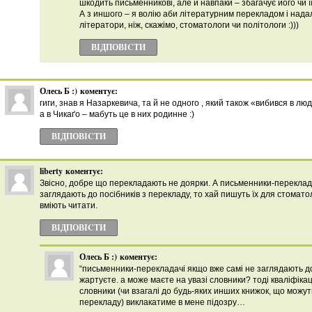
шкодить письменникові, але й навпаки – збагачує його чи її 
А з иншого – я волію аби літературним перекладом і над
літератори, ніж, скажімо, стоматологи чи політологи :)))
ВІДПОВІCТИ
Олесь Б :)
коментує:
гиги, знав я Назаркевича, та й не одного , який також «вибився в люд
а в Чикаґо – мабуть це в них родинне :)
ВІДПОВІCТИ
liberty
коментує:
Звісно, добре що перекладають не доярки. А письменники-переклада
заглядають до посібників з перекладу, то хай пишуть їх для стоматол
вміють читати.
ВІДПОВІCТИ
Олесь Б :)
коментує:
“письменники-перекладачі якщо вже самі не заглядають до
жартуєте. а може маєте на увазі словники? тоді кваліфікац
словники (чи взагалі до будь-яких инших книжок, що можут
перекладу) виклакатиме в мене підозру…