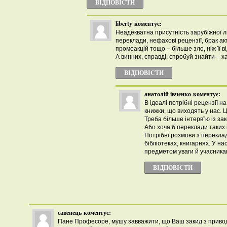
ВІДПОВІCТИ
liberty
коментує:
Неадекватна присутність зарубіжної л
переклади, нефахові рецензії, брак а
промоакцій тощо – більше зло, ніж її ві
А винних, справді, спробуй знайти – х
ВІДПОВІCТИ
анатолій івченко
коментує:
В ідеалі потрібні рецензії на
книжки, що виходять у нас. Ц
Треба більше інтерв”ю із з
Або хоча б переклади таких і
Потрібні розмови з перекла
бібліотеках, книгарнях. У на
предметом уваги й учасника
ВІДПОВІCТИ
савенець
коментує:
Пане Професоре, мушу завважити, що Ваш закид з приво