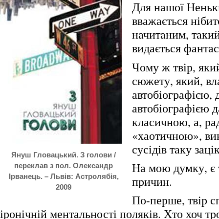
Для нашої Неньки
вважається нібит
начитаним, таки
видається фанта
Чому ж твір, яки
сюжету, який, вл
автобіографією, 
автобіографією д
класичною, а, ра
«хаотичною», ви
сусідів таку заці
Януш Гловацький. З голови /
На мою думку, є 
переклав з пол. Олександр
Ірванець. – Львів: Астролябія,
причин.
2009
По-перше, твір с
іронічній ментальності поляків. Хто хоч тр