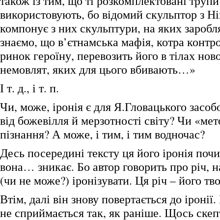
також із тим, що ті розкомплектовані трупи
використовують, бо відомий скульптор з Н
компонує з них скульптури, на яких зароб
знаємо, що в’єтнамська мафія, котра конт
ринок героїну, перевозить його в тілах но
немовлят, яких для цього вбивають…»
І т. д., і т. п.
Чи, може, іронія є для Я.Гловацького засо
від божевілля й мерзотності світу? Чи «ме
пізнання? А може, і тим, і тим водночас?
Десь посередині тексту ця його іронія почи
вона… зникає. Бо автор говорить про річ, н
(чи не може?) іронізувати. Ця річ – його тво
Втім, далі він знову повертається до іронії
не сприймається так, як раніше. Щось скеп