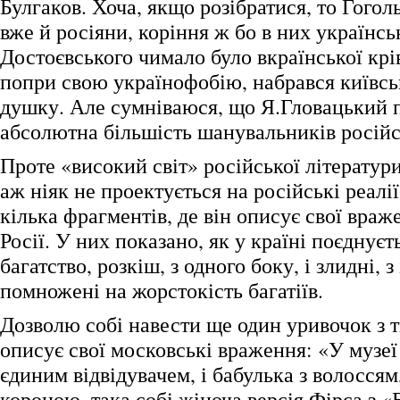
Булгаков. Хоча, якщо розібратися, то Гоголь
вже й росіяни, коріння ж бо в них українськ
Достоєвського чимало було вкраїнської крів
попри свою українофобію, набрався київсь
душку. Але сумніваюся, що Я.Гловацький пр
абсолютна більшість шанувальників російс
Проте «високий світ» російської літератур
аж ніяк не проектується на російські реалії
кілька фрагментів, де він описує свої враж
Росії. У них показано, як у країні поєднує
багатство, розкіш, з одного боку, і злидні, з
помножені на жорстокість багатіїв.
Дозволю собі навести ще один уривочок з т
описує свої московські враження: «У музеї
єдиним відвідувачем, і бабулька з волосся
короною, така собі жіноча версія Фірса з 