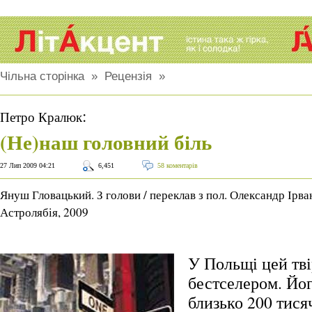
Чільна сторінка
»
Рецензія
»
:
Петро Кралюк
(Не)наш головний біль
27 Лип 2009 04:21
6,451
58 коментарів
Януш Гловацький. З голови / переклав з пол. Олександр Ірван
Астролябія, 2009
У Польщі цей тві
бестселером. Йог
близько 200 тися