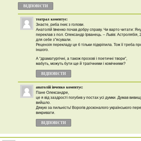
ВІДПОВІCТИ
театрал
коментує:
Знаєте, риба гниє з голови.
Анатолій Івченко почав добру справу. Чи варто читати: Яну
переклав з пол. Олександр Ірванець. – Львів: Астролябія,
для себе з”ясували.
Рецензія перекладу це б тільки підкріпила. Тож її треба про
іншого.
А “драматургічні, а також прозові і поетичні твори”,
мабуть, можуть бути ще й трагічними і комічними?
ВІДПОВІCТИ
анатолій івченко
коментує:
Пане Олександре,
це я від заздрості погубив у постах усі думки. Думав вивищ
вийшло.
Дякую за пильність! Ворогів досконалого українського пе
викривати.
ВІДПОВІCТИ