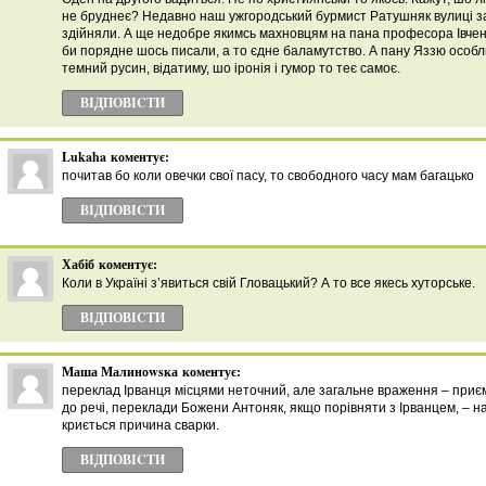
не бруднеє? Недавно наш ужгородський бурмист Ратушняк вулиці зач
здійняли. А ще недобре якимсь махновцям на пана професора Івченк
би порядне шось писали, а то єдне баламутство. А пану Яззю особли
темний русин, відатиму, шо іронія і гумор то теє самоє.
ВІДПОВІCТИ
Lukaha
коментує:
почитав бо коли овечки свої пасу, то свободного часу мам багацько
ВІДПОВІCТИ
Хабіб
коментує:
Коли в Україні з’явиться свій Гловацький? А то все якесь хуторське.
ВІДПОВІCТИ
Маша Малиноwsка
коментує:
переклад Ірванця місцями неточний, але загальне враження – приє
до речі, переклади Божени Антоняк, якщо порівняти з Ірванцем, – на
криється причина сварки.
ВІДПОВІCТИ