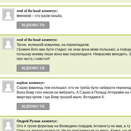
reed of the head
коментує:
Івченкові – сто разів ганьба.
ВІДПОВІCТИ
reed of the head
коментує:
Тисне, колишній комуняка, на перекладачів.
І Божені його має бути стидно: не знає вона мови польської, а поводи
польську книжку лише вона має перекладати. Некрасиво виходить. 
про честь і совість!!!
ВІДПОВІCТИ
nephen
коментує:
Сашко Ірванець теж оплошал: ото не треба було забирати переклад
Вона йому того ніколи не вибачить. А Сашко в Польщі літпремію на 
квартиру купив. І ще йому грошей мало. Встидався б.
ВІДПОВІCТИ
Ондрей Руснак
коментує:
Ото я трохи форельку на Воєводино повудив, Інтернету не мав, а ту
Оден на другого вадиться. Не по християнськи то якось. Кажут, шо л