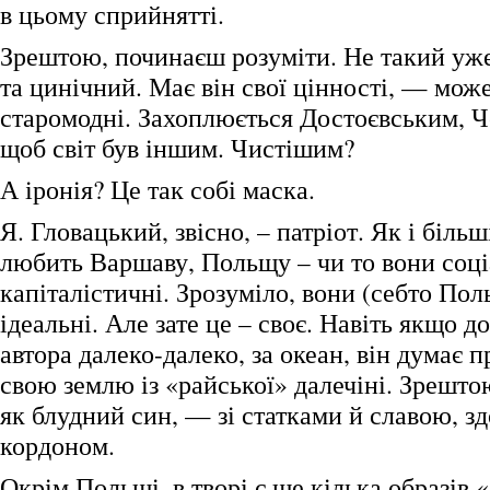
в цьому сприйнятті.
Зрештою, починаєш розуміти. Не такий уже
та цинічний. Має він свої цінності, — може
старомодні. Захоплюється Достоєвським, Ч
щоб світ був іншим. Чистішим?
А іронія? Це так собі маска.
Я. Гловацький, звісно, – патріот. Як і більш
любить Варшаву, Польщу – чи то вони соці
капіталістичні. Зрозуміло, вони (себто По
ідеальні. Але зате це – своє. Навіть якщо д
автора далеко-далеко, за океан, він думає 
свою землю із «райської» далечіні. Зрешто
як блудний син, — зі статками й славою, з
кордоном.
Окрім Польщі, в творі є ще кілька образів 