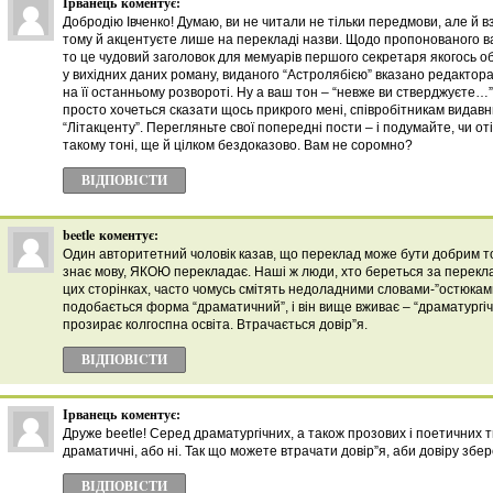
Ірванець
коментує:
Добродію Івченко! Думаю, ви не читали не тільки передмови, але й в
тому й акцентуєте лише на перекладі назви. Щодо пропонованого в
то це чудовий заголовок для мемуарів першого секретаря якогось обк
у вихідних даних роману, виданого “Астролябією” вказано редактора
на її останньому розвороті. Ну а ваш тон – “невже ви стверджуєте…” і
просто хочеться сказати щось прикрого мені, співробітникам видавни
“Літакценту”. Перегляньте свої попередні пости – і подумайте, чи оті
такому тоні, ще й цілком бездоказово. Вам не соромно?
ВІДПОВІCТИ
beetle
коментує:
Один авторитетний чоловік казав, що переклад може бути добрим то
знає мову, ЯКОЮ перекладає. Наші ж люди, хто береться за перекла
цих сторінках, часто чомусь смітять недоладними словами-”остюками
подобається форма “драматичний”, і він вище вживає – “драматургіч
прозирає колгоспна освіта. Втрачається довір”я.
ВІДПОВІCТИ
Ірванець
коментує:
Друже beetle! Серед драматургічних, а також прозових і поетичних 
драматичні, або ні. Так що можете втрачати довір”я, аби довіру збер
ВІДПОВІCТИ