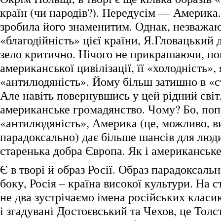
країн (чи народів?). Передусім — Америка.
зробила його знаменитим. Однак, незважа
«благодійність» цієї країни, Я.Гловацький 
зело критично. Нічого не прикрашаючи, по
американської цивілізації, її «холодність»,
«антилюдяність». Йому більш затишно в «ст
Але навіть повернувшись у цей рідний світ
американське громадянство. Чому? Бо, по
«антилюдяність», Америка (це, можливо, в
парадоксально) дає більше шансів для люд
старенька добра Європа. Як і американськ
Є в творі й образ Росії. Образ парадоксальн
боку, Росія – країна високої культури. На с
не два зустрічаємо імена російських класик
і згадувані Достоєвський та Чехов, це Толс