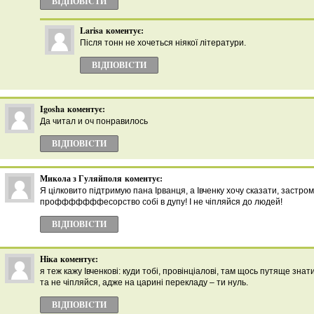
ВІДПОВІCТИ
Larisa
коментує:
Після тонн не хочеться ніякої літератури.
ВІДПОВІCТИ
Igosha
коментує:
Да читал и оч понравилось
ВІДПОВІCТИ
Микола з Гуляйполя
коментує:
Я цілковито підтримую пана Ірванця, а Івченку хочу сказати, застром
профффффффесорство собі в дупу! І не чіпляйся до людей!
ВІДПОВІCТИ
Ніка
коментує:
я теж кажу Івченкові: куди тобі, провінціалові, там щось путяще знат
та не чіпляйся, адже на царині перекладу – ти нуль.
ВІДПОВІCТИ