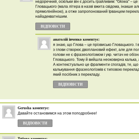
недоречний, оскільки він є досить грайливим: “Głowa” – це
Гловацького (мала літера в назві вжита свідома, інакше а
прямолінійною), а отже запропонований Ірванцем перекл
найадекватнішим.
ВІДПОВІCТИ
анатолій івченко
коментує:
я знаю, що Глова – це прізвисько Гловацького. І
з глови створює двоплановий ефект, але для пол
голови не є фразеологізмом і укр. читач не обіз
Гловацького. Тому й вийшла неоковирна калька,
А контекстуально це фрагменти спогадів, те, що
калькування фразеологізмів є типовою переклад
який посібник з перекладу.
ВІДПОВІCТИ
Gerusha
коментує:
Давайте остановимся на этом поподробнее!
ВІДПОВІCТИ
Tetiana
коментує: