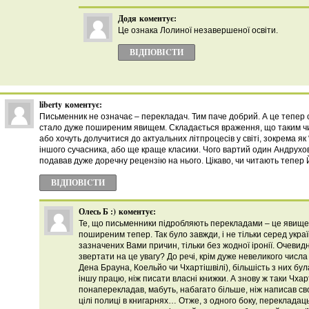
Додя
коментує:
Це ознака Лолиної незавершеної освіти.
ВІДПОВІCТИ
liberty
коментує:
Письменник не означає – перекладач. Тим паче добрий. А це тепер с
стало дуже поширеним явищем. Складається враження, що таким ч
або хочуть долучитися до актуальних літпроцесів у світі, зокрема як 
іншого сучасника, або ще краще класики. Чого вартий один Андрухов
подавав дуже доречну рецензію на нього. Цікаво, чи читають тепер
ВІДПОВІCТИ
Олесь Б :)
коментує:
Те, що письменники підробляють перекладами – це явище
поширеним тепер. Так було завжди, і не тільки серед україн
зазначених Вами причин, тільки без жодної іронії. Очевид
звертати на це увагу? До речі, крім дуже невеликого числ
Дена Брауна, Коельйо чи Чхартішвілі), більшість з них бу
іншу працю, ніж писати власні книжки. А знову ж таки Чхарт
понаперекладав, мабуть, набагато більше, ніж написав сво
цілі полиці в книгарнях… Отже, з одного боку, перекладаць