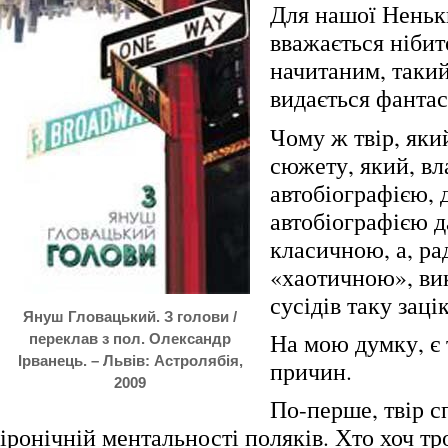
Для нашої Неньки
вважається нібит
начитаним, таки
видається фанта
Чому ж твір, яки
сюжету, який, вл
автобіографією, 
автобіографією д
класичною, а, ра
«хаотичною», ви
сусідів таку заці
Януш Гловацький. З голови /
На мою думку, є 
переклав з пол. Олександр
Ірванець. – Львів: Астролябія,
причин.
2009
По-перше, твір с
іронічній ментальності поляків. Хто хоч тр