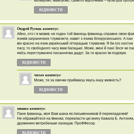
калькуємо, мавпуємо, Орвелл відпочиває – культура прогре
ВІДПОВІCТИ
Ондрей Руснак
коментує:
Айно, ото і я мовив: не годен той Іванець-Ірванець справне свою фа
язиків заграничних тлумачити, навит з язика білорусинського. А пан 
він красно на язик український літерацьке тлумачив. Я би єго охотне 
пасу, то свободного часу мам багацько. Може, мені й пані Зося чи 
якіїсь перетлумачені писаннячка дадут. За те красно їм подєкую.
ВІДПОВІCТИ
читач
коментує:
Може, ти за овечки приймаєш якусь іншу живність?
ВІДПОВІCТИ
мишко
коментує:
Пане Ірванець, моя Вам шана як письменникові й перекладачеві!
Не ображайтеся на Івченка: перекласти цю книгу бажала Б. Антоняк,
дружинині витребеньки захищав. ПроФФесор.
ВІДПОВІCТИ