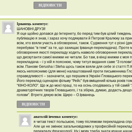
ВІДПОВІCТИ
Ірванець
коментує:
ШАНОВНІ ДРУЗІ!
Я оце щойно допався до Інтернету, бо перед тим був цілий тиждень 
публікацію я знав, і зараз хочу подякувати й Петрові Кралюку за при
всім, хто взяли участь в обговоренні, також. Судження тут є різні (д
перебуває “в темі” за те, що захищає Ірванця-перекладача). Проте 
обговорення якості перекладу ходить навколо обговорення переклад
що дискутанти самої книжки не читали. Бо там, в кінці книжки є моя 
перекладача – і у ній я пояснюю, чому титул видання саме “З голови”
всім. Панове Gerusha і Steha щось також взяли для себе зі статті П
якось непояснимо (для мене) налаштований проти письменника Ґло
справедливості – зазначити, що першим в Україні Ґловацького перек
Його переклад сценарію фільму “Рейс” був вміщений кілька років том
“КІНО-КОЛО”. Що ж до моєї праці, то на осінь сподіваюсь у тій самій 
драматургічних творів Ґловацького, і та збірка, думаю, додасть дещ
голови”. Втретє дякую всім. Щиро – О.Ірванець
ВІДПОВІCТИ
анатолій івченко
коментує:
я читав текст польською, тому післямови перекладача спра
Але це не змінює загальновідомих у професійній перекла
перекладу фразеології. Ну і мову треба знати краще наши