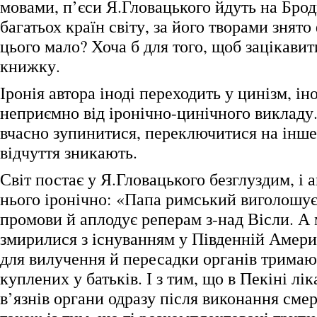
мовами, п’єси Я.Гловацького йдуть на Брод
багатьох країн світу, за його творами знято
цього мало? Хоча б для того, щоб зацікавит
книжку.
Іронія автора іноді переходить у цинізм, іно
неприємно від іронічно-цинічного викладу.
вчасно зупинитися, переключитися на інш
відчуття зникають.
Світ постає у Я.Гловацького безглуздим, і а
нього іронічно: «Папа римський виголошує
промови й аплодує реперам з-над Вісли. А
змирилися з існуванням у Південній Америц
для вилучення й пересадки органів тримают
куплених у батьків. І з тим, що в Пекіні лік
в’язнів органи одразу після виконання сме