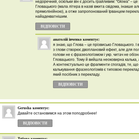
недоречний, оскільки він є досить грайливим: “Głowa” – це
Гловацького (мала літера в назві вжита свідома, інакше а
прямолінійною), а отже запропонований Ірванцем перекл
найадекватнішим.
ВІДПОВІCТИ
анатолій івченко
коментує:
я знаю, що Глова – це прізвисько Гловацького. І
з глови створює двоплановий ефект, але для пол
голови не є фразеологізмом і укр. читач не обіз
Гловацького. Тому й вийшла неоковирна калька,
А контекстуально це фрагменти спогадів, те, що
калькування фразеологізмів є типовою переклад
який посібник з перекладу.
ВІДПОВІCТИ
Gerusha
коментує:
Давайте остановимся на этом поподробнее!
ВІДПОВІCТИ
Tetiana
коментує: