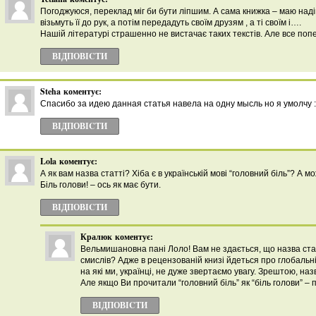
Погоджуюся, переклад міг би бути ліпшим. А сама книжка – маю наді
візьмуть її до рук, а потім передадуть своїм друзям , а ті своїм і….
Нашій літературі страшенно не вистачає таких текстів. Але все попе
ВІДПОВІCТИ
Steha
коментує:
Спасибо за идею данная статья навела на одну мысль но я умолчу :
ВІДПОВІCТИ
Lola
коментує:
А як вам назва статті? Хіба є в українській мові “головний біль”? А 
Біль голови! – ось як має бути.
ВІДПОВІCТИ
Кралюк
коментує:
Вельмишановна пані Лоло! Вам не здається, що назва ста
смислів? Адже в рецензованій книзі йдеться про глобальні 
на які ми, українці, не дуже звертаємо увагу. Зрештою, наз
Але якщо Ви прочитали “головний біль” як “біль голови” –
ВІДПОВІCТИ