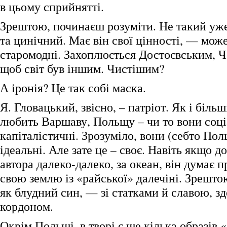
в цьому сприйнятті.
Зрештою, починаєш розуміти. Не такий уже
та цинічний. Має він свої цінності, — може
старомодні. Захоплюється Достоєвським, Ч
щоб світ був іншим. Чистішим?
А іронія? Це так собі маска.
Я. Гловацький, звісно, – патріот. Як і більш
любить Варшаву, Польщу – чи то вони соці
капіталістичні. Зрозуміло, вони (себто По
ідеальні. Але зате це – своє. Навіть якщо д
автора далеко-далеко, за океан, він думає 
свою землю із «райської» далечіні. Зрешто
як блудний син, — зі статками й славою, з
кордоном.
Окрім Польщі, в творі є ще кілька образів 