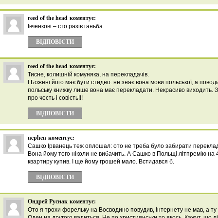
reed of the head
коментує:
Івченкові – сто разів ганьба.
ВІДПОВІCТИ
reed of the head
коментує:
Тисне, колишній комуняка, на перекладачів.
І Божені його має бути стидно: не знає вона мови польської, а поводи
польську книжку лише вона має перекладати. Некрасиво виходить. 
про честь і совість!!!
ВІДПОВІCТИ
nephen
коментує:
Сашко Ірванець теж оплошал: ото не треба було забирати переклад
Вона йому того ніколи не вибачить. А Сашко в Польщі літпремію на 
квартиру купив. І ще йому грошей мало. Встидався б.
ВІДПОВІCТИ
Ондрей Руснак
коментує:
Ото я трохи форельку на Воєводино повудив, Інтернету не мав, а ту
Оден на другого вадиться. Не по християнськи то якось. Кажут, шо л