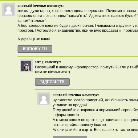
анатолій івченко
коментує:
книжка дуже гарна, хоч і перекладена неідеально. Почнемо з назви. 
фразеологізм зі значенням “напам”ять”. Адекватною назвою було б 
запам”яталося “.
А бестселером вона не буде з двох причин: Гловацький відсутній у
просторі. І Астролябія видавництво, яке не вміє продавати і промув
А українці не винні.
ВІДПОВІCТИ
strng
коментує:
Гловацький в нашому інфолпросторі присутній, але у такі
ним не цікавитися :)
ВІДПОВІCТИ
анатолій івченко
коментує:
ну скажемо, слабо присутній, як і більшість поль
упливає на продажі.
Тому давайте створювати нормальний європейс
інформпростір.
А книжка зовсім не проте, що написано в рецензі
читач сприймає книжку інакше.
Але читати його варто. Бо в нас ніхто так не пиш