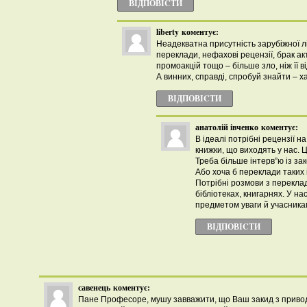
ВІДПОВІCТИ
liberty
коментує:
Неадекватна присутність зарубіжної л
переклади, нефахові рецензії, брак а
промоакцій тощо – більше зло, ніж її ві
А винних, справді, спробуй знайти – х
ВІДПОВІCТИ
анатолій івченко
коментує:
В ідеалі потрібні рецензії на
книжки, що виходять у нас. Ц
Треба більше інтерв”ю із з
Або хоча б переклади таких і
Потрібні розмови з перекла
бібліотеках, книгарнях. У на
предметом уваги й учасника
ВІДПОВІCТИ
савенець
коментує:
Пане Професоре, мушу завважити, що Ваш закид з приво