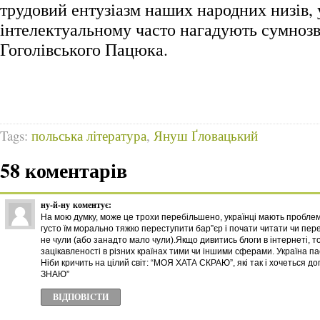
трудовий ентузіазм наших народних низів, 
інтелектуальному часто нагадують сумнозв
Гоголівського Пацюка.
Tags:
польська література
,
Януш Ґловацький
58 коментарів
ну-й-ну
коментує:
На мою думку, може це трохи перебільшено, українці мають проблем
густо їм морально тяжко переступити бар”єр і почати читати чи пер
не чули (або занадто мало чули).Якщо дивитись блоги в інтернеті, т
зацікавленості в різних країнах тими чи іншими сферами. Україна пас
Ніби кричить на цілий світ: “МОЯ ХАТА СКРАЮ”, які так і хочеться д
ЗНАЮ”
ВІДПОВІCТИ