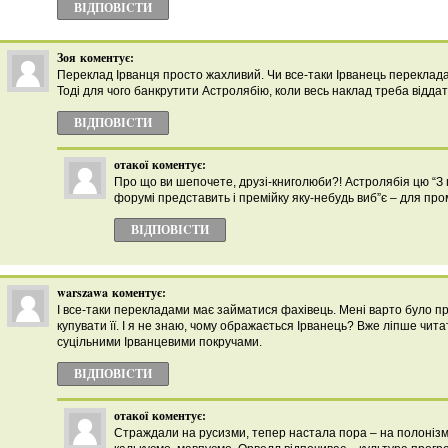
ВІДПОВІCТИ
Зоя
коментує:
Переклад Ірванця просто жахливий. Чи все-таки Ірванець перекладав
Тоді для чого банкрутити Астролябію, коли весь наклад треба віддат
ВІДПОВІCТИ
отакої
коментує:
Про що ви шепочете, друзі-книголюби?! Астролябія цю “З 
форумі представить і премійку яку-небудь виб”є – для пром
ВІДПОВІCТИ
warszawa
коментує:
І все-таки перекладами має займатися фахівець. Мені варто було п
купувати її. І я не знаю, чому ображається Ірванець? Вже ліпше чит
суцільними Ірванцевими покручами.
ВІДПОВІCТИ
отакої
коментує:
Страждали на русизми, тепер настала пора – на полоніз