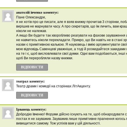
aнатолій івченко
коментує:
Пане Олександре,
я не хотів про це писати, але я взяв книжку прочитав 3 сторінки, поб
вирішив не марнувати часу. А про секретарів, що їм личить, вам кращ
ніколи не належав.
А якщо Ви будете так хворобливо реагувати на фахове зауваження 
не навчитесь ніколи перекладати. Прикро, що Ви навіть не в стані 
назви є примітивною калькою. Я науковець і вмію аргументувати св
мою відповідь Савенцеві уважніше, а тоді й розкидайтеся закидами 
на те і є, щоб висловлювати свої думки. Одні вам подобаються, інші 
щоб Ви переробляли назву книжки.
ВІДПОВІCТИ
театрал
коментує:
Театр драми і комедії на сторінках ЛітАкценту.
ВІДПОВІCТИ
Ірванець
коментує:
Добродію Івченко! Форуми дійсно існують на те, щоб обнародувати с
постах я не зауважив. Зауважив лише примітивне прагнення когось 
вивищитися самому. Тож успіхів вам у цій діяльності.