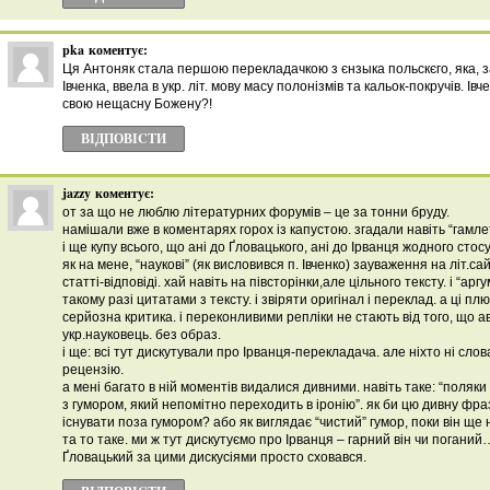
pka
коментує:
Ця Антоняк стала першою перекладачкою з єнзыка польскєго, яка, 
Івченка, ввела в укр. літ. мову масу полонізмів та кальок-покручів. Ів
свою нещасну Божену?!
ВІДПОВІCТИ
jazzy
коментує:
от за що не люблю літературних форумів – це за тонни бруду.
намішали вже в коментарях горох із капустою. згадали навіть “гамле
і ще купу всього, що ані до Ґловацького, ані до Ірванця жодного стос
як на мене, “наукові” (як висловився п. Івченко) зауваження на літ.с
статті-відповіді. хай навіть на півсторінки,але цільного тексту. і “арг
такому разі цитатами з тексту. і звіряти оригінал і переклад. а ці пл
серйозна критика. і переконливими репліки не стають від того, що ав
укр.науковець. без образ.
і ще: всі тут дискутували про Ірванця-перекладача. але ніхто ні слов
рецензію.
а мені багато в ній моментів видалися дивними. навіть таке: “поляк
з гумором, який непомітно переходить в іронію”. як би цю дивну фра
існувати поза гумором? або як виглядає “чистий” гумор, поки він ще
та то таке. ми ж тут дискутуємо про Ірванця – гарний він чи поганий
Ґловацький за цими дискусіями просто сховався.