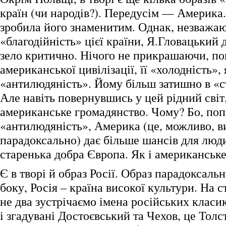
країн (чи народів?). Передусім — Америка.
зробила його знаменитим. Однак, незважа
«благодійність» цієї країни, Я.Гловацький 
зело критично. Нічого не прикрашаючи, по
американської цивілізації, її «холодність»,
«антилюдяність». Йому більш затишно в «ст
Але навіть повернувшись у цей рідний світ
американське громадянство. Чому? Бо, по
«антилюдяність», Америка (це, можливо, в
парадоксально) дає більше шансів для люд
старенька добра Європа. Як і американськ
Є в творі й образ Росії. Образ парадоксальн
боку, Росія – країна високої культури. На с
не два зустрічаємо імена російських класик
і згадувані Достоєвський та Чехов, це Толс