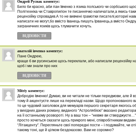
Ондрей Руснак
коментує:
Било би красно, аби пан Івченко з язика полського чи сорбського що
Політехніка чи Ставропигіон те писаннячко напичатали,а якись-та
рецензійку спровадив.А то не вивчені грамотки писателі,коториї на
написати не могут,бо вмісто Іванець пишуть Ірванець,а вмісто Ондр
заграничних язиків щось тлумачити хочуть.
ВІДПОВІCТИ
анатолій івченко
коментує:
Пане Ондрею,
краще б ви русинською щось переклали, або написали рецензійку н
щоб і ми знали про них
ВІДПОВІCТИ
Mitriy
коментує:
Добродію Івченко! Думаю, ви не читали не тільки передмови, але й в
тому й акцентуєте лише на перекладі назви. Щодо пропонованого в
то це чудовий заголовок для мемуарів першого секретаря якогось обк
у вихідних даних роману, виданого “Астролябією” вказано редактора
на її останньому розвороті. Ну а ваш тон – “невже ви стверджуєте…” і
просто хочеться сказати щось прикрого мені, співробітникам видавни
“Літакценту”. Перегляньте свої попередні пости – і подумайте, чи оті
такому тоні, ще й цілком бездоказово. Вам не соромно?