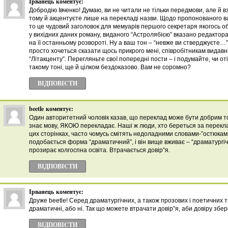
Ірванець
коментує:
Добродію Івченко! Думаю, ви не читали не тільки передмови, але й в
тому й акцентуєте лише на перекладі назви. Щодо пропонованого в
то це чудовий заголовок для мемуарів першого секретаря якогось обк
у вихідних даних роману, виданого “Астролябією” вказано редактора
на її останньому розвороті. Ну а ваш тон – “невже ви стверджуєте…” і
просто хочеться сказати щось прикрого мені, співробітникам видавни
“Літакценту”. Перегляньте свої попередні пости – і подумайте, чи оті
такому тоні, ще й цілком бездоказово. Вам не соромно?
ВІДПОВІCТИ
beetle
коментує:
Один авторитетний чоловік казав, що переклад може бути добрим то
знає мову, ЯКОЮ перекладає. Наші ж люди, хто береться за перекла
цих сторінках, часто чомусь смітять недоладними словами-”остюками
подобається форма “драматичний”, і він вище вживає – “драматургіч
прозирає колгоспна освіта. Втрачається довір”я.
ВІДПОВІCТИ
Ірванець
коментує:
Друже beetle! Серед драматургічних, а також прозових і поетичних 
драматичні, або ні. Так що можете втрачати довір”я, аби довіру збер
ВІДПОВІCТИ