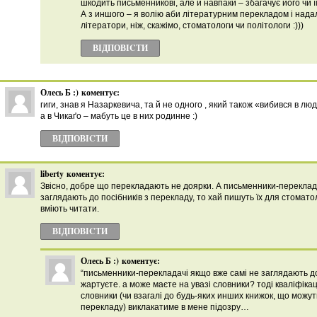
шкодить письменникові, але й навпаки – збагачує його чи її 
А з иншого – я волію аби літературним перекладом і над
літератори, ніж, скажімо, стоматологи чи політологи :)))
ВІДПОВІCТИ
Олесь Б :)
коментує:
гиги, знав я Назаркевича, та й не одного , який також «вибився в люд
а в Чикаґо – мабуть це в них родинне :)
ВІДПОВІCТИ
liberty
коментує:
Звісно, добре що перекладають не доярки. А письменники-переклада
заглядають до посібників з перекладу, то хай пишуть їх для стоматол
вміють читати.
ВІДПОВІCТИ
Олесь Б :)
коментує:
“письменники-перекладачі якщо вже самі не заглядають до
жартуєте. а може маєте на увазі словники? тоді кваліфікац
словники (чи взагалі до будь-яких инших книжок, що можут
перекладу) виклакатиме в мене підозру…