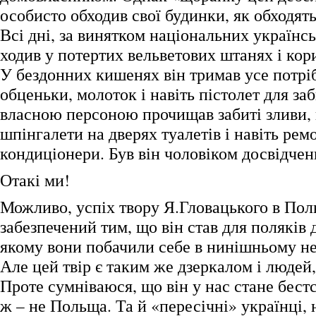
особисто обходив свої будинки, як обходять
Всі дні, за винятком національних українсь
ходив у потертих вельветових штанях і кор
У бездонних кишенях він тримав усе потрі
обценьки, молоток і навіть пістолет для заб
власною персоною прочищав забиті зливи,
шпінгалети на дверях туалетів і навіть рем
кондиціонери. Був він чоловіком досвідч
Отакі ми!
Можливо, успіх твору Я.Гловацького в Пол
забезпечений тим, що він став для поляків 
якому вони побачили себе в нинішньому не
Але цей твір є таким же дзеркалом і людей,
Проте сумніваюся, що він у нас стане бест
ж – не Польща. Та й «пересічні» українці,