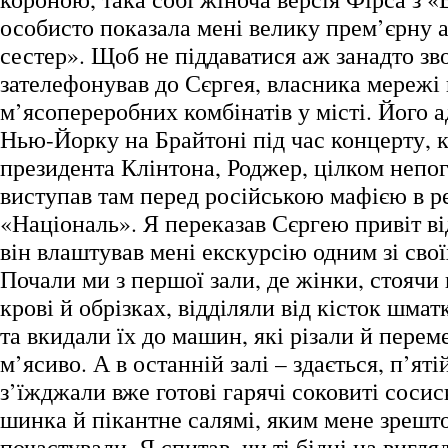
особисто показала мені велику прем’єрну 
сестер». Щоб не піддаватися аж занадто з
зателефонував до Сєргея, власника мережі
м’ясопереробних комбінатів у місті. Його а
Нью-Йорку на Брайтоні під час концерту, к
президента Клінтона, Роджер, цілком непог
виступав там перед російською мафією в р
«Національ». Я переказав Сєргею привіт від
він влаштував мені екскурсію одним зі свої
Почали ми з першої зали, де жінки, стоячи 
крові й обрізках, відділяли від кісток шмат
та вкидали їх до машин, які різали й пере
м’ясиво. А в останній залі – здається, п’яті
з’їжджали вже готові гарячі соковиті соси
шинка й пікантне салямі, яким мене зрешт
почастували. Я спитав, чи ті бідні на вигля