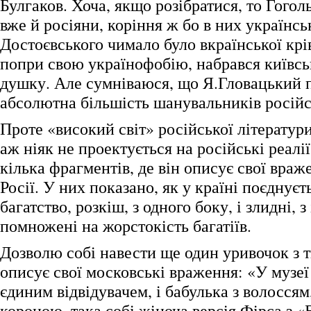
Булгаков. Хоча, якщо розібратися, то Гоголь
вже й росіяни, коріння ж бо в них українськ
Достоєвського чимало було вкраїнської крів
попри свою українофобію, набрався київсь
душку. Але сумніваюся, що Я.Гловацький пр
абсолютна більшість шанувальників російс
Проте «високий світ» російської літератур
аж ніяк не проектується на російські реалії
кілька фрагментів, де він описує свої враж
Росії. У них показано, як у країні поєднує
багатство, розкіш, з одного боку, і злидні, з
помножені на жорстокість багатіїв.
Дозволю собі навести ще один уривочок з т
описує свої московські враження: «У музеї
єдиним відвідувачем, і бабулька з волосся
короною, така собі жіноча версія Фірса з 