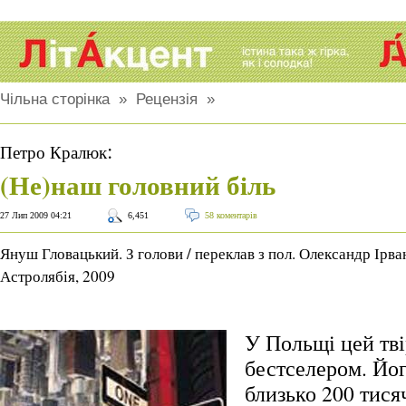
Чільна сторінка
»
Рецензія
»
:
Петро Кралюк
(Не)наш головний біль
27 Лип 2009 04:21
6,451
58 коментарів
Януш Гловацький. З голови / переклав з пол. Олександр Ірван
Астролябія, 2009
У Польщі цей тві
бестселером. Йог
близько 200 тися