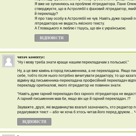
Я вже не зупиняюсь на проблемі літредактора. Пане Олек
стверджуєте, що в Астролябії є фаховий літредактор, який
й перекладу?
Я про таку особу в Астролябії не чув. Навіть дуже гарний 
літредактора не видасть якісного тексту.
А Гловацького я люблю і тішусь, що він є українською.
ВІДПОВІCТИ
читач
коментує:
“Ну і мову треба знати краще нашим перекладачам з польської.”
Ну, а це вже камінь в город письменника, а не перекладача. Якщо п
себе, тобто після нього потрібно вичитувати редактору, то що казат
відміну від письменника-перекладача професійний перекладач відпов
перекладу оригіналові, якого літредактор не повинен знати.
“Навіть дуже гарний перекладач без гарного літредактора не видасть
А гарний письменник мав би, якщо він ще й гарний перекладач..!?
Зауважте, друзі, які видавництва взагалі зазначають, хто редактор 
редагувався текст – або чи хоча б хтось читав його перед друком… 
ВІДПОВІCТИ