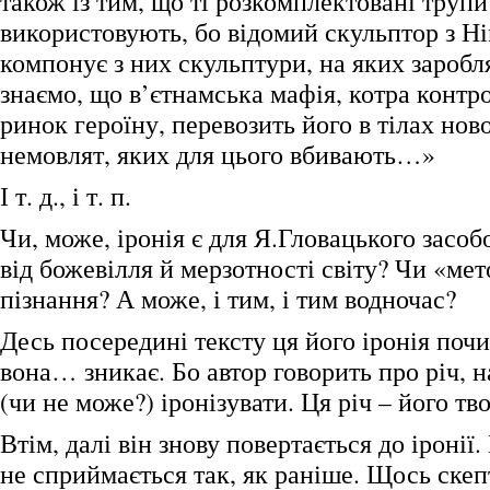
також із тим, що ті розкомплектовані трупи
використовують, бо відомий скульптор з Н
компонує з них скульптури, на яких зароб
знаємо, що в’єтнамська мафія, котра конт
ринок героїну, перевозить його в тілах но
немовлят, яких для цього вбивають…»
І т. д., і т. п.
Чи, може, іронія є для Я.Гловацького засо
від божевілля й мерзотності світу? Чи «ме
пізнання? А може, і тим, і тим водночас?
Десь посередині тексту ця його іронія почи
вона… зникає. Бо автор говорить про річ, н
(чи не може?) іронізувати. Ця річ – його тво
Втім, далі він знову повертається до іронії
не сприймається так, як раніше. Щось скеп