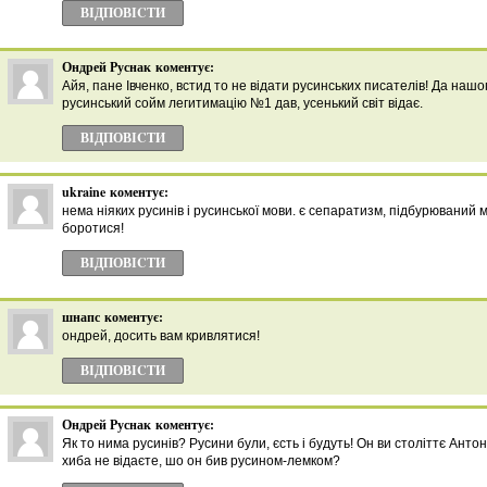
ВІДПОВІCТИ
Ондрей Руснак
коментує:
Айя, пане Івченко, встид то не відати русинських писателів! Да наш
русинський сойм легитимацію №1 дав, усенький світ відає.
ВІДПОВІCТИ
ukraine
коментує:
нема ніяких русинів і русинської мови. є сепаратизм, підбурюваний м
боротися!
ВІДПОВІCТИ
шнапс
коментує:
ондрей, досить вам кривлятися!
ВІДПОВІCТИ
Ондрей Руснак
коментує:
Як то нима русинів? Русини були, єсть і будуть! Он ви століттє Анто
хиба не відаєте, шо он бив русином-лемком?