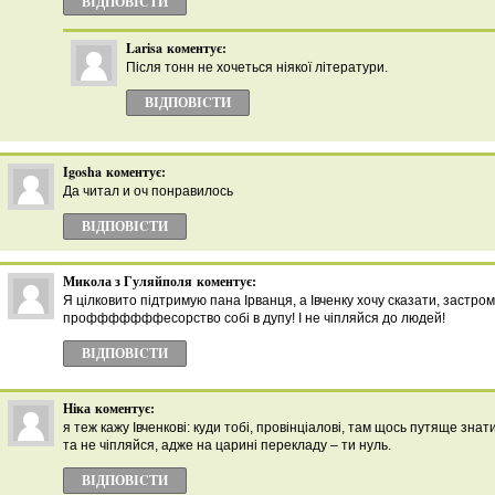
ВІДПОВІCТИ
Larisa
коментує:
Після тонн не хочеться ніякої літератури.
ВІДПОВІCТИ
Igosha
коментує:
Да читал и оч понравилось
ВІДПОВІCТИ
Микола з Гуляйполя
коментує:
Я цілковито підтримую пана Ірванця, а Івченку хочу сказати, застром
профффффффесорство собі в дупу! І не чіпляйся до людей!
ВІДПОВІCТИ
Ніка
коментує:
я теж кажу Івченкові: куди тобі, провінціалові, там щось путяще знат
та не чіпляйся, адже на царині перекладу – ти нуль.
ВІДПОВІCТИ