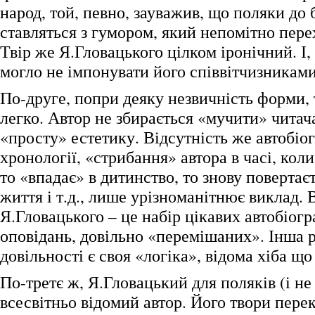
народ, той, певно, зауважив, що поляки до 
ставляться з гумором, який непомітно пере
Твір же Я.Гловацького цілком іронічний. І,
могло не імпонувати його співвітчизниками
По-друге, попри деяку незвичність форми, 
легко. Автор не збирається «мучити» читач
«просту» естетику. Відсутність же автобіо
хронології, «стрибання» автора в часі, коли
то «впадає» в дитинство, то знову повертає
життя і т.д., лише урізноманітнює виклад. 
Я.Гловацького – це набір цікавих автобіог
оповідань, довільно «перемішаних». Інша р
довільності є своя «логіка», відома хіба що
По-третє ж, Я.Гловацький для поляків (і не
всесвітньо відомий автор. Його твори пере