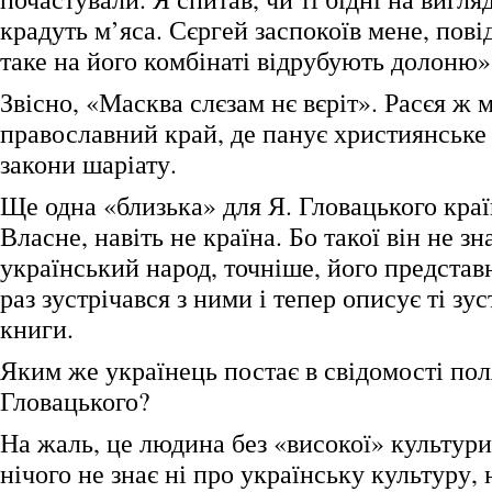
крадуть м’яса. Сєргей заспокоїв мене, пов
таке на його комбінаті відрубують долоню»
Звісно, «Масква слєзам нє вєріт». Расєя ж 
православний край, де панує християнське
закони шаріату.
Ще одна «близька» для Я. Гловацького краї
Власне, навіть не країна. Бо такої він не зн
український народ, точніше, його представ
раз зустрічався з ними і тепер описує ті зус
книги.
Яким же українець постає в свідомості пол
Гловацького?
На жаль, це людина без «високої» культур
нічого не знає ні про українську культуру, н