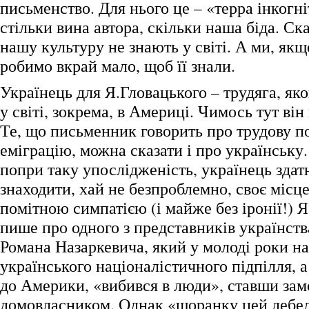
письменство. Для нього це – «терра інкогні
стільки вина автора, скільки наша біда. С
нашу культуру не знають у світі. А ми, якщ
робимо вкрай мало, щоб її знали.
Українець для Я.Гловацького – трудяга, я
у світі, зокрема, в Америці. Чимось тут він
Те, що письменник говорить про трудову п
еміграцію, можна сказати і про українську.
попри таку упослідженість, українець здат
знаходити, хай не безпроблемно, своє місце
помітною симпатією (і майже без іронії!) 
пише про одного з представників українства
Романа Назаркевича, який у молоді роки н
українського націоналістичного підпілля, а
до Америки, «вибився в люди», ставши за
домовласником. Однак «щоранку цей дебе