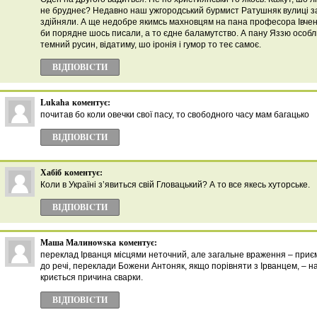
не бруднеє? Недавно наш ужгородський бурмист Ратушняк вулиці зач
здійняли. А ще недобре якимсь махновцям на пана професора Івченк
би порядне шось писали, а то єдне баламутство. А пану Яззю особли
темний русин, відатиму, шо іронія і гумор то теє самоє.
ВІДПОВІCТИ
Lukaha
коментує:
почитав бо коли овечки свої пасу, то свободного часу мам багацько
ВІДПОВІCТИ
Хабіб
коментує:
Коли в Україні з’явиться свій Гловацький? А то все якесь хуторське.
ВІДПОВІCТИ
Маша Малиноwsка
коментує:
переклад Ірванця місцями неточний, але загальне враження – приє
до речі, переклади Божени Антоняк, якщо порівняти з Ірванцем, – на
криється причина сварки.
ВІДПОВІCТИ