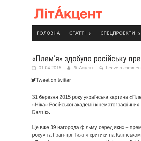
Skip
to
content
ГОЛОВНА
СТАТТІ
СПЕЦПРОЕКТИ
«Плем’я» здобуло російську пре
01.04.2015
ЛітАкцент
Leave a commen
Tweet on twitter
31 березня 2015 року українська картина «П
«Ніка» Російської академії кінематографічних
Балтії».
Це вже 39 нагорода фільму, серед яких – прем
року» та Гран-прі Тижня критики на Каннськом