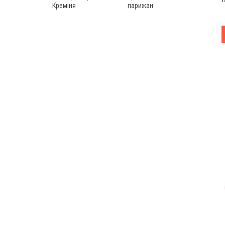
Креміня
парижан