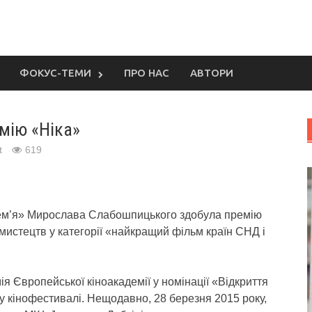
ФОКУС-ТЕМИ
ПРО НАС
АВТОРИ
мію «Ніка»
t
619
лем’я» Мирослава Слабошпицького здобула премію
 мистецтв у категорії «найкращий фільм країн СНД і
ія Європейської кіноакадемії у номінації «Відкриття
у кінофестивалі. Нещодавно, 28 березня 2015 року,