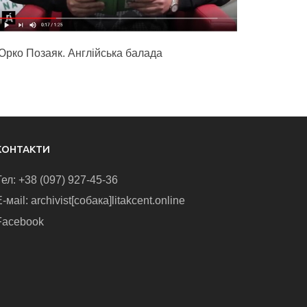
Юрко Позаяк. Англійська балада
КОНТАКТИ
Тел: +38 (097) 927-45-36
-маіl: archivist[собака]litakcent.online
Facebook