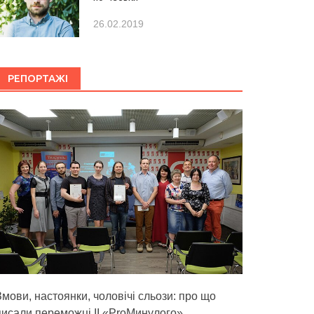
26.02.2019
РЕПОРТАЖІ
Змови, настоянки, чоловічі сльози: про що
писали переможці ІІ «ProМинулого»