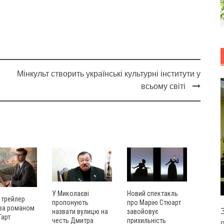
Мінкульт створить українські культурні інститути у
всьому світі
У Миколаєві
Новий спектакль
 трейлер
пропонують
про Марію Стюарт
 за романом
назвати вулицю на
завойовує
Тарт
честь Дмитра
прихильність