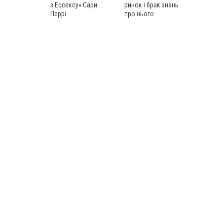
з Ессексу» Сари
ринок і брак знань
Перрі
про нього