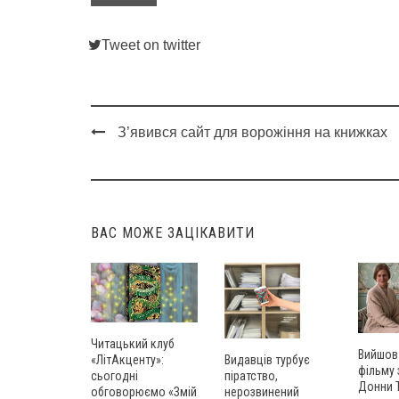
Tweet on twitter
З’явився сайт для ворожіння на книжках
Post
navigation
ВАС МОЖЕ ЗАЦІКАВИТИ
Читацький клуб
Вийшов
«ЛітАкценту»:
Видавців турбує
фільму
сьогодні
піратство,
Донни 
обговорюємо «Змій
нерозвинений