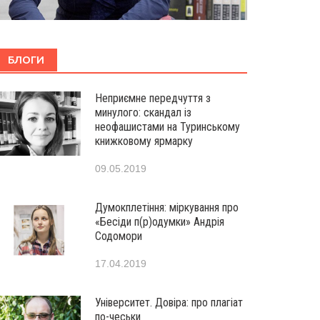
БЛОГИ
Неприємне передчуття з
минулого: скандал із
неофашистами на Туринському
книжковому ярмарку
09.05.2019
Думокплетіння: міркування про
«Бесіди п(р)одумки» Андрія
Содомори
17.04.2019
Університет. Довіра: про плагіат
по-чеськи