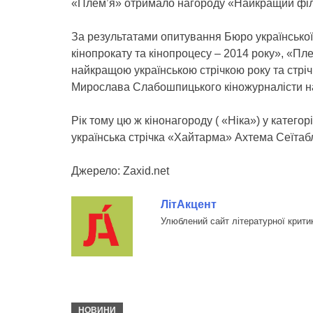
«Плем’я» отримало нагороду «Найкращий філ
За результатами опитування Бюро української
кінопрокату та кінопроцесу – 2014 року», «П
найкращою українською стрічкою року та стрічк
Мирослава Слабошпицького кіножурналісти наз
Рік тому цю ж кінонагороду ( «Ніка») у катего
українська стрічка «Хайтарма» Ахтема Сеїтаб
Джерело: Zaxid.net
ЛітАкцент
Улюблений сайт літературної крити
НОВИНИ