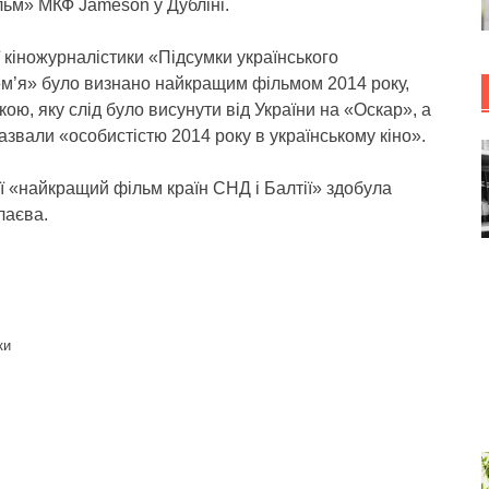
ьм» МКФ Jameson у Дубліні.
 кіножурналістики «Підсумки українського
лем’я» було визнано найкращим фільмом 2014 року,
ою, яку слід було висунути від України на «Оскар», а
вали «особистістю 2014 року в українському кіно».
рії «найкращий фільм країн СНД і Балтії» здобула
лаєва.
ки