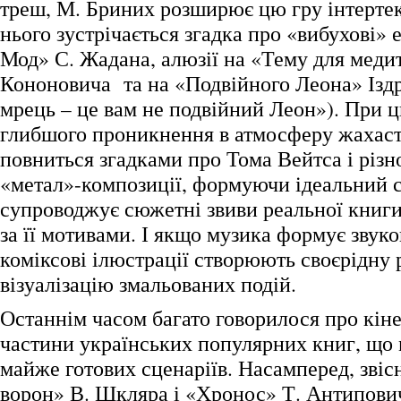
треш, М. Бриних розширює цю гру інтертекс
нього зустрічається згадка про «вибухові»
Мод» С. Жадана, алюзії на «Тему для медит
Кононовича та на «Подвійного Леона» Ізд
мрець – це вам не подвійний Леон»). При 
глибшого проникнення в атмосферу жахаст
повниться згадками про Тома Вейтса і різн
«метал»-композиції, формуючи ідеальний 
супроводжує сюжетні звиви реальної книги
за її мотивами. І якщо музика формує звуко
коміксові ілюстрації створюють своєрідну 
візуалізацію змальованих подій.
Останнім часом багато говорилося про кін
частини українських популярних книг, що
майже готових сценаріїв. Насамперед, звіс
ворон» В. Шкляра і «Хронос» Т. Антипович