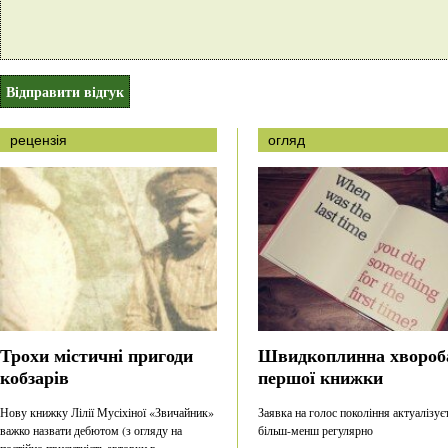
рецензія
огляд
Трохи містичні пригоди
Швидкоплинна хвороб
кобзарів
першої книжки
Нову книжку Лілії Мусіхіної «Звичайник»
Заявка на голос покоління актуалізує
важко назвати дебютом (з огляду на
більш-менш регулярно
постійно присутність авторки в