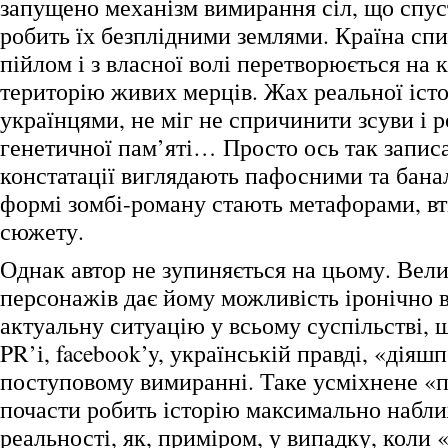
запущено механізм вимирання сіл, що спуст
робить їх безплідними землями. Країна сп
пійлом і з власної волі перетворюється на
територію живих мерців. Жах реальної істо
українцями, не міг не спричинити зсуви і р
генетичної пам’яті… Просто ось так записа
констатації виглядають пафосними та бана
формі зомбі-роману стають метафорами, вт
сюжету.
Однак автор не зупиняється на цьому. Вели
персонажів дає йому можливість іронічно 
актуальну ситуацію у всьому суспільстві, щ
PR’і, facebook’y, українській правді, «діяшп
поступовому вимиранні. Таке усміхнене «
почасти робить історію максимально набл
реальності, як, приміром, у випадку, коли 