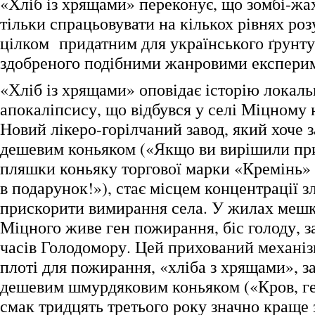
«Хліб із хрящами» переконує, що зомбі-жа
тільки спрацьовувати на кількох рівнях роз
цілком придатним для українського ґрунту,
здобреного подібними жанровими експери
«Хліб із хрящами» оповідає історію локаль
апокаліпсису, що відбувся у селі Міцному 
Новий лікеро-горілчаний завод, який хоче
дешевим коньяком («Якщо ви вирішили при
пляшки коньяку торгової марки «Кремінь» 
в подарунок!»), стає місцем концентрації зл
прискорити вимирання села. У жилах мешк
Міцного живе ген пожирання, біс голоду, з
часів Голодомору. Цей прихований механі
плоті для пожирання, «хліба з хрящами», з
дешевим шмурдяковим коньяком («Кров, ге
смак тридцять третього року значно краще з