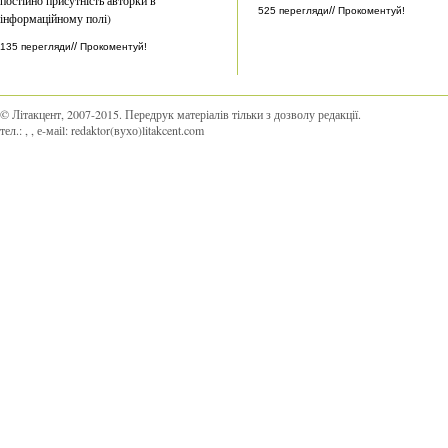
//
525 перегляди
Прокоментуй!
інформаційному полі)
//
135 перегляди
Прокоментуй!
© Літакцент, 2007-2015
.
Передрук матеріалів тільки з дозволу редакції.
тел.:
,
, е-маіl:
redaktor(вухо)litakcent.com