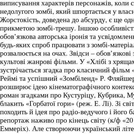
виписування характерів персонажів, коли с
недолугого зомбі, який шпортається у влас
Жорстокість, доведена до абсурду, є ще о
прикметою зомбі-трешу. Іншою особливіст
обов’язкова авторська іронія та усвідомлен
будь-яких спроб працювати з зомбі-матері
розвалюється на очах. Звідси – обов’язкові
культові жанрові фільми. У «Хлібі з хряща
зустрічається згадка про класичний фільм 
Реймі та успішний «Зомбіленд» Р. Фляйше
розширює ідею кінематографічного контек
роман згадками про Кустуріцу, Кубрика, М
блакить «Горбатої гори» (реж. Е. Лі). Зі світ
походить й ідея про радіо-ведучого і його
репортаж наживо про кінець світу (к/ф «201
Еммеріх). Але створюючи український літе