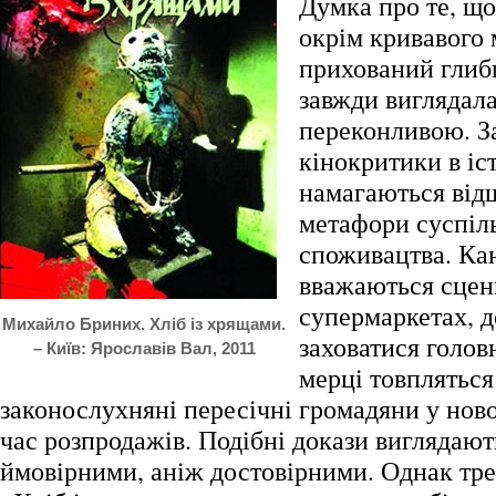
Думка про те, що
окрім кривавого 
прихований глиб
завжди виглядала
переконливою. З
кінокритики в іс
намагаються від
метафори суспіл
споживацтва. Ка
вважаються сцен
супермаркетах, 
Михайло Бриних. Хліб із хрящами.
заховатися головн
– Київ: Ярославів Вал, 2011
мерці товпляться
законослухняні пересічні громадяни у ново
час розпродажів. Подібні докази виглядаю
ймовірними, аніж достовірними. Однак тр