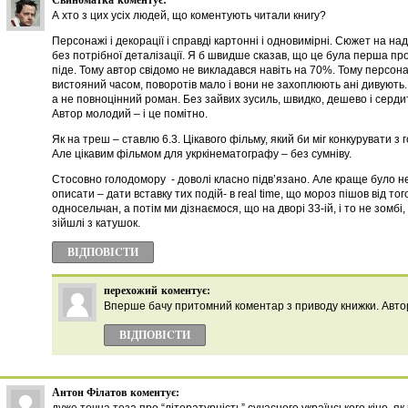
А хто з цих усіх людей, що коментують читали книгу?
Персонажі і декорації і справді картонні і одновимірні. Сюжет на на
без потрібної деталізації. Я б швидше сказав, що це була перша про
піде. Тому автор свідомо не викладався навіть на 70%. Тому персон
вистояний часом, поворотів мало і вони не захоплюють ані дивують.
а не повноцінний роман. Без зайвих зусиль, швидко, дешево і серди
Автор молодий – і це помітно.
Як на треш – ставлю 6.3. Цікавого фільму, який би міг конкурувати з г
Але цікавим фільмом для укркінематографу – без сумніву.
Стосовно голодомору - доволі класно підв’язано. Але краще було не
описати – дати вставку тих подій- в real time, що мороз пішов від того
односельчан, а потім ми дізнаємося, що на дворі 33-ій, і то не зомбі,
зійшлі з катушок.
ВІДПОВІCТИ
перехожий
коментує:
Вперше бачу притомний коментар з приводу книжки. Автор
ВІДПОВІCТИ
Антон Філатов
коментує: