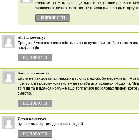
суспільства. Утім, ясно, це підліткове, типове для багатьох
закінченою вищою освітою, не кажучи вже про підстаркувт
ВІДПОВІCТИ
Albina
коментує:
Бридка обмежена книженція, написана суржиком, якої не торкалaсь 
профанація.
ВІДПОВІCТИ
Snizhana
коментує:
Барка не танцював, а плакав на тою трагедією, бо пережив її… А зг
Третього в ігровому контексті – це ганьба для українця. Якщо ти, Ми
то піди та віддайся йому – нащо топтатися по головах людей, котр
смертю…
ВІДПОВІCТИ
Остап
коментує:
оу… скільки тут неадекватних людей
ВІДПОВІCТИ