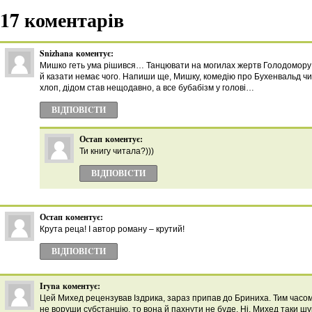
17 коментарів
Snizhana
коментує:
Мишко геть ума рішився… Танцювати на могилах жертв Голодомору 
й казати немає чого. Напиши ще, Мишку, комедію про Бухенвальд чи
хлоп, дідом став нещодавно, а все бубабізм у голові…
ВІДПОВІCТИ
Остап
коментує:
Ти книгу читала?)))
ВІДПОВІCТИ
Остап
коментує:
Крута реца! І автор роману – крутий!
ВІДПОВІCТИ
Iryna
коментує:
Цей Михед рецензував Іздрика, зараз припав до Бриниха. Тим часом
не воруши субстанцію, то вона й пахнути не буде. Ні, Михед таки шук