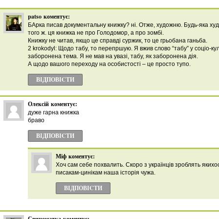
patso
коментує:
БАрка писав документальну книжку? ні. Отже, художню. Будь-яка худ
того ж. ця книжка не про Голодомор, а про зомбі.
Книжку не читав, якщо це справді суржик, то це грьобана ганьба.
2 krokodyl: Щодо табу, то перепршую. Я вжив слово “табу” у соціо-ку
заборонена тема. Я не мав на увазі, табу, як заборонена дія.
А щодо вашого переходу на особистості – це просто тупо.
ВІДПОВІCТИ
Олексій
коментує:
дуже гарна книжка
браво
ВІДПОВІCТИ
Міф
коментує:
Хоч сам себе похвалить. Скоро з українців зроблять якихо
писакам-цинікам наша історія чужа.
ВІДПОВІCТИ
Свиноматка
коментує: