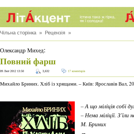
Чільна сторінка
»
Рецензія
»
:
Олександр Михед
Повний фарш
09 Лют 2012 13:50
3,632
17 коментарів
Михайло Бриних. Хліб із хрящами. – Київ: Ярославів Вал, 2
– А що міліція собі д
– Нема міліції. З’їли 
М. Бриних