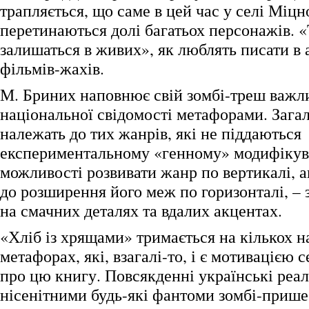
трапляється, що саме в цей час у селі Міц
перетинаються долі багатьох персонажів. «Т
залишаться в живих», як люблять писати в 
фільмів-жахів.
М. Бриних наповнює свій зомбі-треш важл
національної свідомості метафорами. Загало
належать до тих жанрів, які не піддаються
експериментальному «генному» модифіку
можливості розвивати жанр по вертикалі, 
до розширення його меж по горизонталі, –
на смачних деталях та вдалих акцентах.
«Хліб із хрящами» тримається на кількох 
метафорах, які, взагалі-то, і є мотивацією 
про цю книгу. Повсякденні українські реал
нісенітними будь-які фантоми зомбі-прише