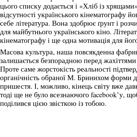
цього списку додається і «Хліб із хрящами
відсутності українського кінематографу йо
себе література. Вона здобрює ґрунт і роз
для майбутнього українського кіно. Літерат
кінематографу і ще одна мотивація для йог
Масова культура, наша повсякденна фабрик
залишається безпорадною перед жахіттями р
Проте саме жорстокість реальності підтве
органічність обраної М. Бринихом форми д
пришестя. І, можливо, кінець світу вже дав
тоді ще не було всезнаючого facebook’у, що
поділився цією звісткою із тобою.