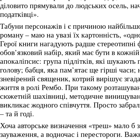
діловито прямували до людських осель, на
податківці».
Табуни персонажів і є причиною найбільш
роману – маю на увазі їх картонність, «одн
Герої книги нагадують радше стереотипні ф
обов’язковий набір, який має бути в кожній 
апокаліпсис: група підлітків, які шукають
голову; бабця, яка пам’ятає ще гірші часи; н
зневірений священик, котрий вирішує згад
життя в ролі Рембо. При такому розташуван
сюжетній шахівниці, методичне винищуван
викликає жодного співчуття. Просто забра
– та й годі.
Хоча авторське визначення «треш» мало б з
зауваження, а водночас і перестороги. Важ