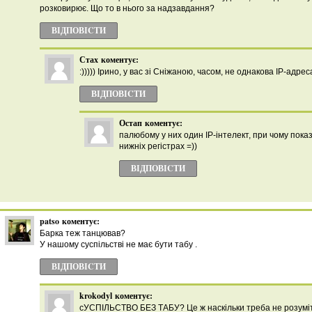
розковирює. Що то в нього за надзавдання?
ВІДПОВІCТИ
Стах
коментує:
:))))) Ірино, у вас зі Сніжаною, часом, не однакова IP-адрес
ВІДПОВІCТИ
Остап
коментує:
палюбому у них один IP-інтелект, при чому пока
нижніх регістрах =))
ВІДПОВІCТИ
patso
коментує:
Барка теж танцював?
У нашому суспільстві не має бути табу .
ВІДПОВІCТИ
krokodyl
коментує:
сУСПІЛЬСТВО БЕЗ ТАБУ? Це ж наскільки треба не розуміти