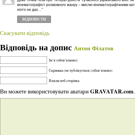
дуже точна теза про “літературність” сучасного українського кіно. як 
кінематографіст розмовного жанру – мислю кінематографічними кате
ніхто не дає…”
ВІДПОВІCТИ
Скасувати відповідь
Відповідь на допис
Антон Філатов
Ім’я (обов’язково)
Скринька (не публікується) (обов’язково)
Власна веб-сторінка
GRAVATAR.com
Ви можете використовувати аватари
.