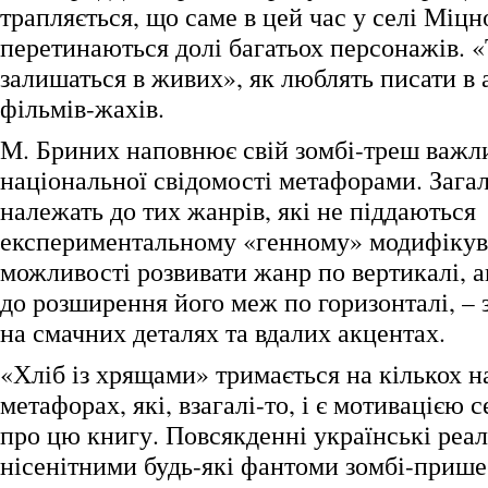
трапляється, що саме в цей час у селі Міц
перетинаються долі багатьох персонажів. «Т
залишаться в живих», як люблять писати в 
фільмів-жахів.
М. Бриних наповнює свій зомбі-треш важл
національної свідомості метафорами. Загало
належать до тих жанрів, які не піддаються
експериментальному «генному» модифіку
можливості розвивати жанр по вертикалі, 
до розширення його меж по горизонталі, –
на смачних деталях та вдалих акцентах.
«Хліб із хрящами» тримається на кількох 
метафорах, які, взагалі-то, і є мотивацією 
про цю книгу. Повсякденні українські реал
нісенітними будь-які фантоми зомбі-прише