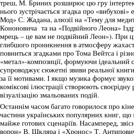
треш, М. Бриних розширює цю гру інтертекс
нього зустрічається згадка про «вибухові»
Мод» С. Жадана, алюзії на «Тему для медит
Кононовича та на «Подвійного Леона» Ізд
мрець – це вам не подвійний Леон»). При 
глибшого проникнення в атмосферу жахаст
повниться згадками про Тома Вейтса і різн
«метал»-композиції, формуючи ідеальний 
супроводжує сюжетні звиви реальної книги
за її мотивами. І якщо музика формує звуко
коміксові ілюстрації створюють своєрідну 
візуалізацію змальованих подій.
Останнім часом багато говорилося про кін
частини українських популярних книг, що
майже готових сценаріїв. Насамперед, звіс
ворон» В. Шкляра і «Хронос» Т. Антипович