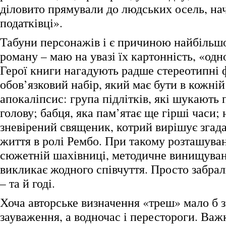
діловито прямували до людських осель, на
податківці».
Табуни персонажів і є причиною найбільш
роману – маю на увазі їх картонність, «одн
Герої книги нагадують радше стереотипні ф
обов’язковий набір, який має бути в кожній 
апокаліпсис: група підлітків, які шукають
голову; бабця, яка пам’ятає ще гірші часи; н
зневірений священик, котрий вирішує згад
життя в ролі Рембо. При такому розташуван
сюжетній шахівниці, методичне винищуван
викликає жодного співчуття. Просто забра
– та й годі.
Хоча авторське визначення «треш» мало б з
зауваження, а водночас і перестороги. Важ