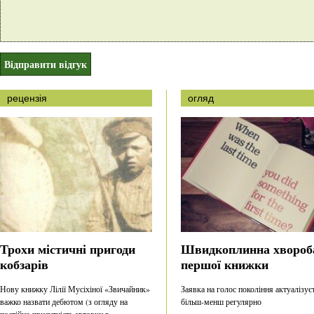
рецензія
огляд
Трохи містичні пригоди
Швидкоплинна хвороб
кобзарів
першої книжки
Нову книжку Лілії Мусіхіної «Звичайник»
Заявка на голос покоління актуалізує
важко назвати дебютом (з огляду на
більш-менш регулярно
постійно присутність авторки в