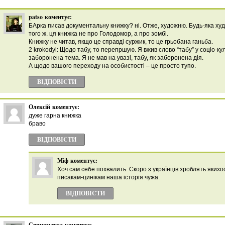
patso
коментує:
БАрка писав документальну книжку? ні. Отже, художню. Будь-яка худ
того ж. ця книжка не про Голодомор, а про зомбі.
Книжку не читав, якщо це справді суржик, то це грьобана ганьба.
2 krokodyl: Щодо табу, то перепршую. Я вжив слово “табу” у соціо-ку
заборонена тема. Я не мав на увазі, табу, як заборонена дія.
А щодо вашого переходу на особистості – це просто тупо.
ВІДПОВІCТИ
Олексій
коментує:
дуже гарна книжка
браво
ВІДПОВІCТИ
Міф
коментує:
Хоч сам себе похвалить. Скоро з українців зроблять якихо
писакам-цинікам наша історія чужа.
ВІДПОВІCТИ
Свиноматка
коментує: