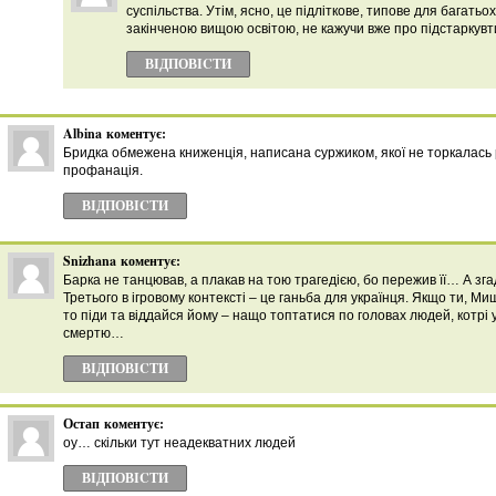
суспільства. Утім, ясно, це підліткове, типове для багатьох
закінченою вищою освітою, не кажучи вже про підстаркувт
ВІДПОВІCТИ
Albina
коментує:
Бридка обмежена книженція, написана суржиком, якої не торкалaсь 
профанація.
ВІДПОВІCТИ
Snizhana
коментує:
Барка не танцював, а плакав на тою трагедією, бо пережив її… А зг
Третього в ігровому контексті – це ганьба для українця. Якщо ти, Ми
то піди та віддайся йому – нащо топтатися по головах людей, котр
смертю…
ВІДПОВІCТИ
Остап
коментує:
оу… скільки тут неадекватних людей
ВІДПОВІCТИ