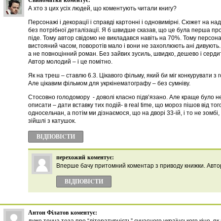
А хто з цих усіх людей, що коментують читали книгу?
Персонажі і декорації і справді картонні і одновимірні. Сюжет на на
без потрібної деталізації. Я б швидше сказав, що це була перша про
піде. Тому автор свідомо не викладався навіть на 70%. Тому персон
вистояний часом, поворотів мало і вони не захоплюють ані дивують.
а не повноцінний роман. Без зайвих зусиль, швидко, дешево і серди
Автор молодий – і це помітно.
Як на треш – ставлю 6.3. Цікавого фільму, який би міг конкурувати з г
Але цікавим фільмом для укркінематографу – без сумніву.
Стосовно голодомору - доволі класно підв’язано. Але краще було не
описати – дати вставку тих подій- в real time, що мороз пішов від того
односельчан, а потім ми дізнаємося, що на дворі 33-ій, і то не зомбі,
зійшлі з катушок.
ВІДПОВІCТИ
перехожий
коментує:
Вперше бачу притомний коментар з приводу книжки. Автор
ВІДПОВІCТИ
Антон Філатов
коментує: