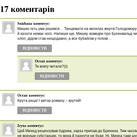
17 коментарів
Snizhana
коментує:
Мишко геть ума рішився… Танцювати на могилах жертв Голодомору 
й казати немає чого. Напиши ще, Мишку, комедію про Бухенвальд чи
хлоп, дідом став нещодавно, а все бубабізм у голові…
ВІДПОВІCТИ
Остап
коментує:
Ти книгу читала?)))
ВІДПОВІCТИ
Остап
коментує:
Крута реца! І автор роману – крутий!
ВІДПОВІCТИ
Iryna
коментує:
Цей Михед рецензував Іздрика, зараз припав до Бриниха. Тим часом
не воруши субстанцію, то вона й пахнути не буде. Ні, Михед таки шук