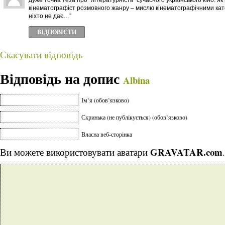
дуже точна теза про “літературність” сучасного українського кіно. як 
кінематографіст розмовного жанру – мислю кінематографічними кате
ніхто не дає…”
ВІДПОВІCТИ
Скасувати відповідь
Відповідь на допис
Albina
Ім’я (обов’язково)
Скринька (не публікується) (обов’язково)
Власна веб-сторінка
GRAVATAR.com
Ви можете використовувати аватари
.