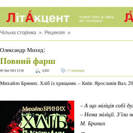
Чільна сторінка
»
Рецензія
»
:
Олександр Михед
Повний фарш
09 Лют 2012 13:50
3,632
17 коментарів
Михайло Бриних. Хліб із хрящами. – Київ: Ярославів Вал, 2
– А що міліція собі д
– Нема міліції. З’їли 
М. Бриних