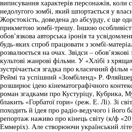
виписування характерів персонажів, коли с
недолугого зомбі, який шпортається у влас
Жорстокість, доведена до абсурду, є ще о
прикметою зомбі-трешу. Іншою особливіст
обов’язкова авторська іронія та усвідомлен
будь-яких спроб працювати з зомбі-матері
розвалюється на очах. Звідси – обов’язкові
культові жанрові фільми. У «Хлібі з хряща
зустрічається згадка про класичний фільм 
Реймі та успішний «Зомбіленд» Р. Фляйше
розширює ідею кінематографічного контек
роман згадками про Кустуріцу, Кубрика, М
блакить «Горбатої гори» (реж. Е. Лі). Зі світ
походить й ідея про радіо-ведучого і його
репортаж наживо про кінець світу (к/ф «201
Еммеріх). Але створюючи український літе