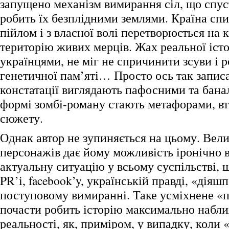
запущено механізм вимирання сіл, що спуст
робить їх безплідними землями. Країна сп
пійлом і з власної волі перетворюється на
територію живих мерців. Жах реальної істо
українцями, не міг не спричинити зсуви і р
генетичної пам’яті… Просто ось так записа
констатації виглядають пафосними та бана
формі зомбі-роману стають метафорами, вт
сюжету.
Однак автор не зупиняється на цьому. Вели
персонажів дає йому можливість іронічно 
актуальну ситуацію у всьому суспільстві, щ
PR’і, facebook’y, українській правді, «діяшп
поступовому вимиранні. Таке усміхнене «
почасти робить історію максимально набл
реальності, як, приміром, у випадку, коли 