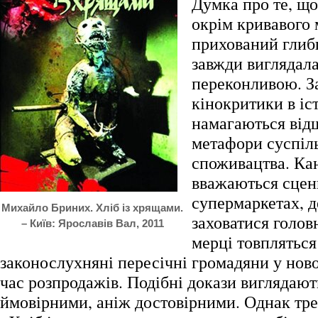
Думка про те, що
окрім кривавого 
прихований глиб
завжди виглядала
переконливою. З
кінокритики в іс
намагаються від
метафори суспіл
споживацтва. Ка
вважаються сцен
супермаркетах, 
Михайло Бриних. Хліб із хрящами.
заховатися головн
– Київ: Ярославів Вал, 2011
мерці товпляться
законослухняні пересічні громадяни у ново
час розпродажів. Подібні докази виглядаю
ймовірними, аніж достовірними. Однак тр