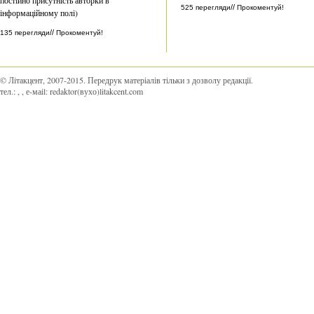
//
525 перегляди
Прокоментуй!
інформаційному полі)
//
135 перегляди
Прокоментуй!
© Літакцент, 2007-2015
.
Передрук матеріалів тільки з дозволу редакції.
тел.:
,
, е-маіl:
redaktor(вухо)litakcent.com