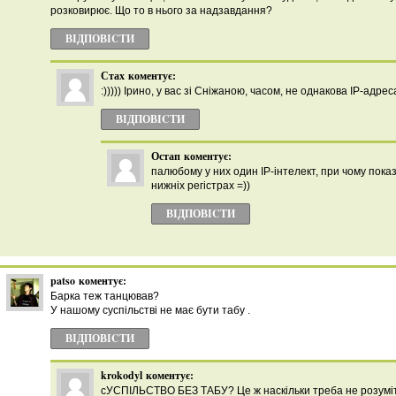
розковирює. Що то в нього за надзавдання?
ВІДПОВІCТИ
Стах
коментує:
:))))) Ірино, у вас зі Сніжаною, часом, не однакова IP-адрес
ВІДПОВІCТИ
Остап
коментує:
палюбому у них один IP-інтелект, при чому пока
нижніх регістрах =))
ВІДПОВІCТИ
patso
коментує:
Барка теж танцював?
У нашому суспільстві не має бути табу .
ВІДПОВІCТИ
krokodyl
коментує:
сУСПІЛЬСТВО БЕЗ ТАБУ? Це ж наскільки треба не розуміти