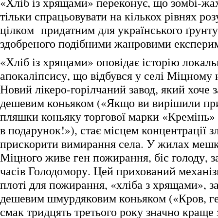
«Хліб із хрящами» переконує, що зомбі-жа
тільки спрацьовувати на кількох рівнях роз
цілком придатним для українського ґрунту,
здобреного подібними жанровими експери
«Хліб із хрящами» оповідає історію локаль
апокаліпсису, що відбувся у селі Міцному 
Новий лікеро-горілчаний завод, який хоче
дешевим коньяком («Якщо ви вирішили при
пляшки коньяку торгової марки «Кремінь» 
в подарунок!»), стає місцем концентрації зл
прискорити вимирання села. У жилах мешк
Міцного живе ген пожирання, біс голоду, з
часів Голодомору. Цей прихований механі
плоті для пожирання, «хліба з хрящами», з
дешевим шмурдяковим коньяком («Кров, ге
смак тридцять третього року значно краще з