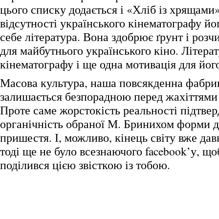
цього списку додається і «Хліб із хрящами
відсутності українського кінематографу йо
себе література. Вона здобрює ґрунт і роз
для майбутнього українського кіно. Літерат
кінематографу і ще одна мотивація для йог
Масова культура, наша повсякденна фабрик
залишається безпорадною перед жахіттями р
Проте саме жорстокість реальності підтве
органічність обраної М. Бринихом форми д
пришестя. І, можливо, кінець світу вже дав
тоді ще не було всезнаючого facebook’у, що
поділився цією звісткою із тобою.