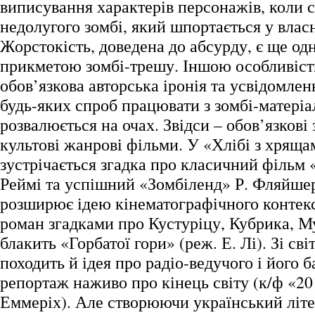
виписування характерів персонажів, коли с
недолугого зомбі, який шпортається у влас
Жорстокість, доведена до абсурду, є ще о
прикметою зомбі-трешу. Іншою особливіст
обов’язкова авторська іронія та усвідомлен
будь-яких спроб працювати з зомбі-матері
розвалюється на очах. Звідси – обов’язкові
культові жанрові фільми. У «Хлібі з хряща
зустрічається згадка про класичний фільм 
Реймі та успішний «Зомбіленд» Р. Фляйше
розширює ідею кінематографічного контек
роман згадками про Кустуріцу, Кубрика, М
блакить «Горбатої гори» (реж. Е. Лі). Зі світ
походить й ідея про радіо-ведучого і його
репортаж наживо про кінець світу (к/ф «201
Еммеріх). Але створюючи український літе