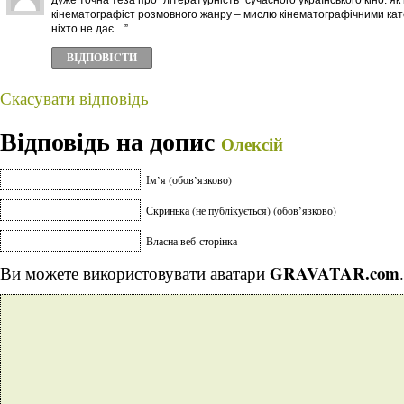
дуже точна теза про “літературність” сучасного українського кіно. як 
кінематографіст розмовного жанру – мислю кінематографічними кате
ніхто не дає…”
ВІДПОВІCТИ
Скасувати відповідь
Відповідь на допис
Олексій
Ім’я (обов’язково)
Скринька (не публікується) (обов’язково)
Власна веб-сторінка
GRAVATAR.com
Ви можете використовувати аватари
.