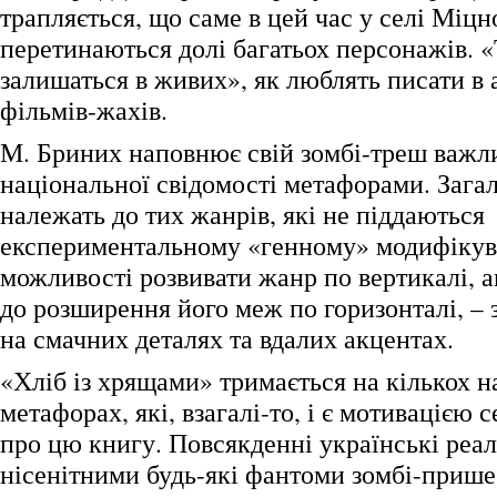
трапляється, що саме в цей час у селі Міц
перетинаються долі багатьох персонажів. «Т
залишаться в живих», як люблять писати в 
фільмів-жахів.
М. Бриних наповнює свій зомбі-треш важл
національної свідомості метафорами. Загало
належать до тих жанрів, які не піддаються
експериментальному «генному» модифіку
можливості розвивати жанр по вертикалі, 
до розширення його меж по горизонталі, –
на смачних деталях та вдалих акцентах.
«Хліб із хрящами» тримається на кількох 
метафорах, які, взагалі-то, і є мотивацією 
про цю книгу. Повсякденні українські реал
нісенітними будь-які фантоми зомбі-прише