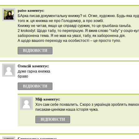
patso
коментує:
БАрка писав документальну книжку? ні. Отже, художню. Будь-яка худ
того ж. ця книжка не про Голодомор, а про зомбі.
Книжку не читав, якщо це справді суржик, то це грьобана ганьба.
2 krokodyl: Щодо табу, то перепршую. Я вжив слово “табу” у соціо-ку
заборонена тема. Я не мав на увазі, табу, як заборонена дія.
А щодо вашого переходу на особистості – це просто тупо.
ВІДПОВІCТИ
Олексій
коментує:
дуже гарна книжка
браво
ВІДПОВІCТИ
Міф
коментує:
Хоч сам себе похвалить. Скоро з українців зроблять якихо
писакам-цинікам наша історія чужа.
ВІДПОВІCТИ
Свиноматка
коментує: