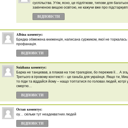
суспільства. Утім, ясно, це підліткове, типове для багатьох
закінченою вищою освітою, не кажучи вже про підстаркувт
ВІДПОВІCТИ
Albina
коментує:
Бридка обмежена книженція, написана суржиком, якої не торкалaсь 
профанація.
ВІДПОВІCТИ
Snizhana
коментує:
Барка не танцював, а плакав на тою трагедією, бо пережив її… А зг
Третього в ігровому контексті – це ганьба для українця. Якщо ти, Ми
то піди та віддайся йому – нащо топтатися по головах людей, котр
смертю…
ВІДПОВІCТИ
Остап
коментує:
оу… скільки тут неадекватних людей
ВІДПОВІCТИ