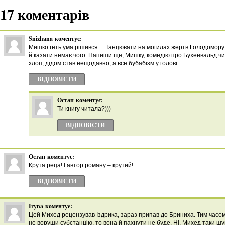
17 коментарів
Snizhana
коментує:
Мишко геть ума рішився… Танцювати на могилах жертв Голодомору 
й казати немає чого. Напиши ще, Мишку, комедію про Бухенвальд чи
хлоп, дідом став нещодавно, а все бубабізм у голові…
ВІДПОВІCТИ
Остап
коментує:
Ти книгу читала?)))
ВІДПОВІCТИ
Остап
коментує:
Крута реца! І автор роману – крутий!
ВІДПОВІCТИ
Iryna
коментує:
Цей Михед рецензував Іздрика, зараз припав до Бриниха. Тим часом
не воруши субстанцію, то вона й пахнути не буде. Ні, Михед таки шук