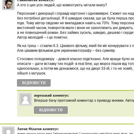
А хто з цих усіх людей, що коментують читали книгу?
Персонажі і декорації і справді картонні і одновимірні. Сюжет на на
без потрібної деталізації. Я б швидше сказав, що це була перша про
піде. Тому автор свідомо не викладався навіть на 70%. Тому персон
вистояний часом, поворотів мало і вони не захоплюють ані дивують.
а не повноцінний роман. Без зайвих зусиль, швидко, дешево і серди
Автор молодий – і це помітно.
Як на треш – ставлю 6.3. Цікавого фільму, який би міг конкурувати з г
Але цікавим фільмом для укркінематографу – без сумніву.
Стосовно голодомору - доволі класно підв’язано. Але краще було не
описати – дати вставку тих подій- в real time, що мороз пішов від того
односельчан, а потім ми дізнаємося, що на дворі 33-ій, і то не зомбі,
зійшлі з катушок.
ВІДПОВІCТИ
перехожий
коментує:
Вперше бачу притомний коментар з приводу книжки. Автор
ВІДПОВІCТИ
Антон Філатов
коментує: