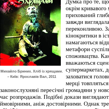
Думка про те, що
окрім кривавого 
прихований глиб
завжди виглядала
переконливою. З
кінокритики в іс
намагаються від
метафори суспіл
споживацтва. Ка
вважаються сцен
супермаркетах, 
Михайло Бриних. Хліб із хрящами.
заховатися головн
– Київ: Ярославів Вал, 2011
мерці товпляться
законослухняні пересічні громадяни у ново
час розпродажів. Подібні докази виглядаю
ймовірними, аніж достовірними. Однак тр