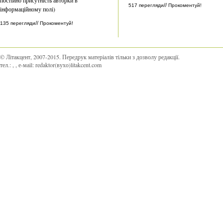
//
517 перегляди
Прокоментуй!
інформаційному полі)
//
135 перегляди
Прокоментуй!
© Літакцент, 2007-2015
.
Передрук матеріалів тільки з дозволу редакції.
тел.:
,
, е-маіl:
redaktor(вухо)litakcent.com