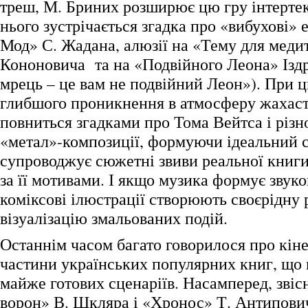
треш, М. Бриних розширює цю гру інтертекс
нього зустрічається згадка про «вибухові»
Мод» С. Жадана, алюзії на «Тему для медит
Кононовича та на «Подвійного Леона» Ізд
мрець – це вам не подвійний Леон»). При 
глибшого проникнення в атмосферу жахаст
повниться згадками про Тома Вейтса і різн
«метал»-композиції, формуючи ідеальний 
супроводжує сюжетні звиви реальної книги
за її мотивами. І якщо музика формує звуко
коміксові ілюстрації створюють своєрідну 
візуалізацію змальованих подій.
Останнім часом багато говорилося про кін
частини українських популярних книг, що
майже готових сценаріїв. Насамперед, звіс
ворон» В. Шкляра і «Хронос» Т. Антипович