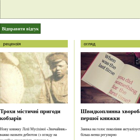
рецензія
огляд
Трохи містичні пригоди
Швидкоплинна хвороб
кобзарів
першої книжки
Нову книжку Лілії Мусіхіної «Звичайник»
Заявка на голос покоління актуалізує
важко назвати дебютом (з огляду на
більш-менш регулярно
постійно присутність авторки в