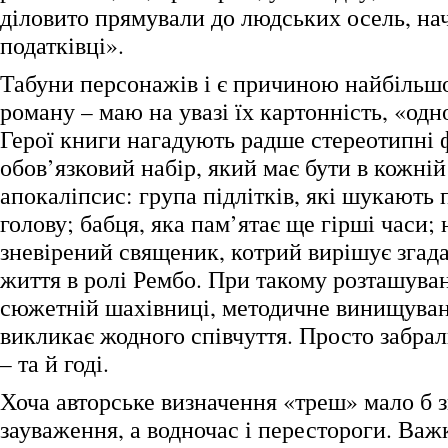
діловито прямували до людських осель, на
податківці».
Табуни персонажів і є причиною найбільш
роману – маю на увазі їх картонність, «одн
Герої книги нагадують радше стереотипні ф
обов’язковий набір, який має бути в кожній 
апокаліпсис: група підлітків, які шукають
голову; бабця, яка пам’ятає ще гірші часи; н
зневірений священик, котрий вирішує згад
життя в ролі Рембо. При такому розташуван
сюжетній шахівниці, методичне винищуван
викликає жодного співчуття. Просто забра
– та й годі.
Хоча авторське визначення «треш» мало б з
зауваження, а водночас і перестороги. Важ