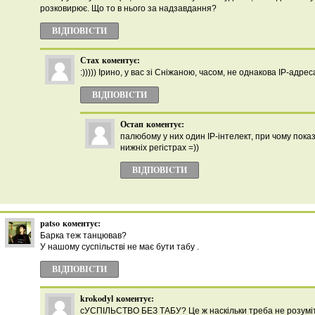
розковирює. Що то в нього за надзавдання?
ВІДПОВІCТИ
Стах
коментує:
:))))) Ірино, у вас зі Сніжаною, часом, не однакова IP-адрес
ВІДПОВІCТИ
Остап
коментує:
палюбому у них один IP-інтелект, при чому пока
нижніх регістрах =))
ВІДПОВІCТИ
patso
коментує:
Барка теж танцював?
У нашому суспільстві не має бути табу .
ВІДПОВІCТИ
krokodyl
коментує:
сУСПІЛЬСТВО БЕЗ ТАБУ? Це ж наскільки треба не розуміти