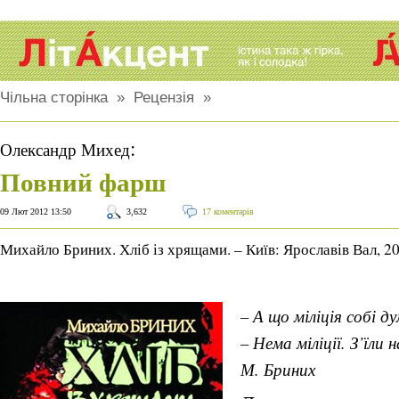
Чільна сторінка
»
Рецензія
»
:
Олександр Михед
Повний фарш
09 Лют 2012 13:50
3,632
17 коментарів
Михайло Бриних. Хліб із хрящами. – Київ: Ярославів Вал, 2
– А що міліція собі д
– Нема міліції. З’їли 
М. Бриних