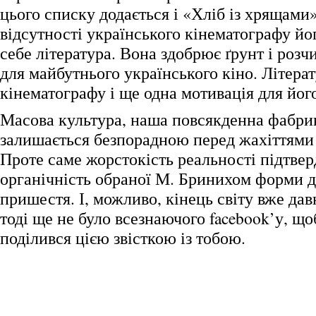
цього списку додається і «Хліб із хрящами
відсутності українського кінематографу йо
себе література. Вона здобрює ґрунт і роз
для майбутнього українського кіно. Літерат
кінематографу і ще одна мотивація для йог
Масова культура, наша повсякденна фабрик
залишається безпорадною перед жахіттями р
Проте саме жорстокість реальності підтве
органічність обраної М. Бринихом форми д
пришестя. І, можливо, кінець світу вже дав
тоді ще не було всезнаючого facebook’у, що
поділився цією звісткою із тобою.