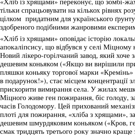
«Хліб із хрящами» переконує, що зомбі-жа
тільки спрацьовувати на кількох рівнях роз
цілком придатним для українського ґрунту,
здобреного подібними жанровими експери
«Хліб із хрящами» оповідає історію локаль
апокаліпсису, що відбувся у селі Міцному 
Новий лікеро-горілчаний завод, який хоче
дешевим коньяком («Якщо ви вирішили при
пляшки коньяку торгової марки «Кремінь» 
в подарунок!»), стає місцем концентрації зл
прискорити вимирання села. У жилах мешк
Міцного живе ген пожирання, біс голоду, з
часів Голодомору. Цей прихований механі
плоті для пожирання, «хліба з хрящами», з
дешевим шмурдяковим коньяком («Кров, ге
смак тридцять третього року значно краще з