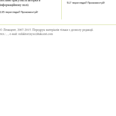
//
517 перегляди
Прокоментуй!
інформаційному полі)
//
135 перегляди
Прокоментуй!
© Літакцент, 2007-2015
.
Передрук матеріалів тільки з дозволу редакції.
тел.:
,
, е-маіl:
redaktor(вухо)litakcent.com