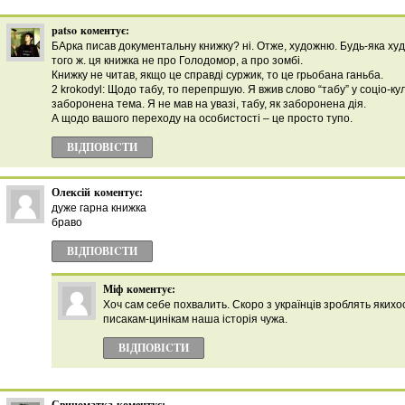
patso
коментує:
БАрка писав документальну книжку? ні. Отже, художню. Будь-яка худ
того ж. ця книжка не про Голодомор, а про зомбі.
Книжку не читав, якщо це справді суржик, то це грьобана ганьба.
2 krokodyl: Щодо табу, то перепршую. Я вжив слово “табу” у соціо-ку
заборонена тема. Я не мав на увазі, табу, як заборонена дія.
А щодо вашого переходу на особистості – це просто тупо.
ВІДПОВІCТИ
Олексій
коментує:
дуже гарна книжка
браво
ВІДПОВІCТИ
Міф
коментує:
Хоч сам себе похвалить. Скоро з українців зроблять якихо
писакам-цинікам наша історія чужа.
ВІДПОВІCТИ
Свиноматка
коментує: