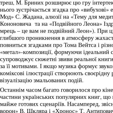
треш, М. Бриних розширює цю гру інтертекс
нього зустрічається згадка про «вибухові»
Мод» С. Жадана, алюзії на «Тему для медит
Кононовича та на «Подвійного Леона» Ізд
мрець – це вам не подвійний Леон»). При 
глибшого проникнення в атмосферу жахаст
повниться згадками про Тома Вейтса і різн
«метал»-композиції, формуючи ідеальний 
супроводжує сюжетні звиви реальної книги
за її мотивами. І якщо музика формує звуко
коміксові ілюстрації створюють своєрідну 
візуалізацію змальованих подій.
Останнім часом багато говорилося про кін
частини українських популярних книг, що
майже готових сценаріїв. Насамперед, звіс
ворон» В. Шкляра і «Хронос» Т. Антипович