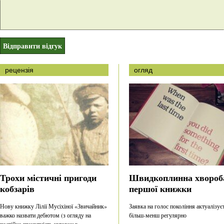
рецензія
огляд
Трохи містичні пригоди
Швидкоплинна хвороб
кобзарів
першої книжки
Нову книжку Лілії Мусіхіної «Звичайник»
Заявка на голос покоління актуалізує
важко назвати дебютом (з огляду на
більш-менш регулярно
постійно присутність авторки в