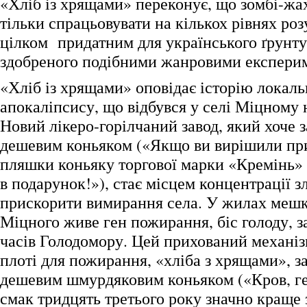
«Хліб із хрящами» переконує, що зомбі-жа
тільки спрацьовувати на кількох рівнях роз
цілком придатним для українського ґрунту,
здобреного подібними жанровими експери
«Хліб із хрящами» оповідає історію локаль
апокаліпсису, що відбувся у селі Міцному 
Новий лікеро-горілчаний завод, який хоче
дешевим коньяком («Якщо ви вирішили при
пляшки коньяку торгової марки «Кремінь» 
в подарунок!»), стає місцем концентрації зл
прискорити вимирання села. У жилах мешк
Міцного живе ген пожирання, біс голоду, з
часів Голодомору. Цей прихований механі
плоті для пожирання, «хліба з хрящами», з
дешевим шмурдяковим коньяком («Кров, ге
смак тридцять третього року значно краще з