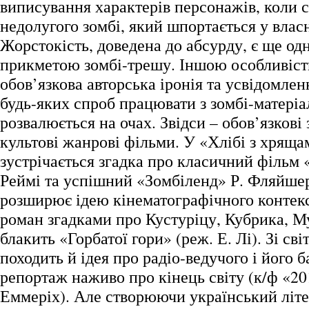
виписування характерів персонажів, коли с
недолугого зомбі, який шпортається у влас
Жорстокість, доведена до абсурду, є ще о
прикметою зомбі-трешу. Іншою особливіст
обов’язкова авторська іронія та усвідомлен
будь-яких спроб працювати з зомбі-матері
розвалюється на очах. Звідси – обов’язкові
культові жанрові фільми. У «Хлібі з хряща
зустрічається згадка про класичний фільм 
Реймі та успішний «Зомбіленд» Р. Фляйше
розширює ідею кінематографічного контек
роман згадками про Кустуріцу, Кубрика, М
блакить «Горбатої гори» (реж. Е. Лі). Зі світ
походить й ідея про радіо-ведучого і його
репортаж наживо про кінець світу (к/ф «201
Еммеріх). Але створюючи український літе