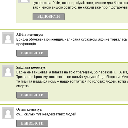
суспільства. Утім, ясно, це підліткове, типове для багатьох
закінченою вищою освітою, не кажучи вже про підстаркувт
ВІДПОВІCТИ
Albina
коментує:
Бридка обмежена книженція, написана суржиком, якої не торкалaсь 
профанація.
ВІДПОВІCТИ
Snizhana
коментує:
Барка не танцював, а плакав на тою трагедією, бо пережив її… А зг
Третього в ігровому контексті – це ганьба для українця. Якщо ти, Ми
то піди та віддайся йому – нащо топтатися по головах людей, котр
смертю…
ВІДПОВІCТИ
Остап
коментує:
оу… скільки тут неадекватних людей
ВІДПОВІCТИ