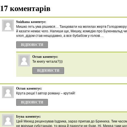
17 коментарів
Snizhana
коментує:
Мишко геть ума рішився… Танцювати на могилах жертв Голодомору 
й казати немає чого. Напиши ще, Мишку, комедію про Бухенвальд чи
хлоп, дідом став нещодавно, а все бубабізм у голові…
ВІДПОВІCТИ
Остап
коментує:
Ти книгу читала?)))
ВІДПОВІCТИ
Остап
коментує:
Крута реца! І автор роману – крутий!
ВІДПОВІCТИ
Iryna
коментує:
Цей Михед рецензував Іздрика, зараз припав до Бриниха. Тим часом
не воруши субстанцію, то вона й пахнути не буде. Ні, Михед таки шук