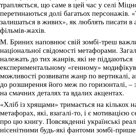
трапляється, що саме в цей час у селі Міц
перетинаються долі багатьох персонажів. «Т
залишаться в живих», як люблять писати в 
фільмів-жахів.
М. Бриних наповнює свій зомбі-треш важл
національної свідомості метафорами. Загало
належать до тих жанрів, які не піддаються
експериментальному «генному» модифіку
можливості розвивати жанр по вертикалі, 
до розширення його меж по горизонталі, –
на смачних деталях та вдалих акцентах.
«Хліб із хрящами» тримається на кількох 
метафорах, які, взагалі-то, і є мотивацією 
про цю книгу. Повсякденні українські реал
нісенітними будь-які фантоми зомбі-прише