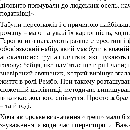
діловито прямували до людських осель, на
податківці».
Табуни персонажів і є причиною найбільш
роману – маю на увазі їх картонність, «одн
Герої книги нагадують радше стереотипні ф
обов’язковий набір, який має бути в кожній 
апокаліпсис: група підлітків, які шукають
голову; бабця, яка пам’ятає ще гірші часи; н
зневірений священик, котрий вирішує згад
життя в ролі Рембо. При такому розташуван
сюжетній шахівниці, методичне винищуван
викликає жодного співчуття. Просто забра
– та й годі.
Хоча авторське визначення «треш» мало б з
зауваження, а водночас і перестороги. Важ