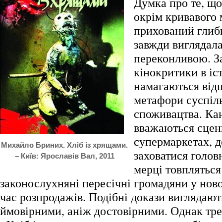
Думка про те, що
окрім кривавого 
прихований глиб
завжди виглядала
переконливою. З
кінокритики в іс
намагаються від
метафори суспіл
споживацтва. Ка
вважаються сцен
супермаркетах, 
Михайло Бриних. Хліб із хрящами.
заховатися головн
– Київ: Ярославів Вал, 2011
мерці товпляться
законослухняні пересічні громадяни у ново
час розпродажів. Подібні докази виглядаю
ймовірними, аніж достовірними. Однак тр