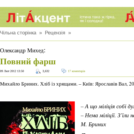
Чільна сторінка
»
Рецензія
»
:
Олександр Михед
Повний фарш
09 Лют 2012 13:50
3,632
17 коментарів
Михайло Бриних. Хліб із хрящами. – Київ: Ярославів Вал, 2
– А що міліція собі д
– Нема міліції. З’їли 
М. Бриних