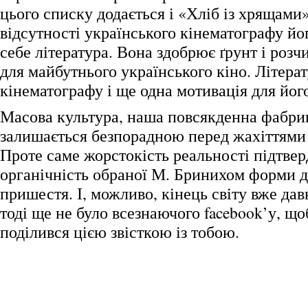
цього списку додається і «Хліб із хрящами
відсутності українського кінематографу йо
себе література. Вона здобрює ґрунт і роз
для майбутнього українського кіно. Літерат
кінематографу і ще одна мотивація для йог
Масова культура, наша повсякденна фабрик
залишається безпорадною перед жахіттями р
Проте саме жорстокість реальності підтве
органічність обраної М. Бринихом форми д
пришестя. І, можливо, кінець світу вже дав
тоді ще не було всезнаючого facebook’у, що
поділився цією звісткою із тобою.