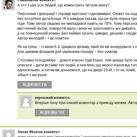
А хто з цих усіх людей, що коментують читали книгу?
Персонажі і декорації і справді картонні і одновимірні. Сюжет на на
без потрібної деталізації. Я б швидше сказав, що це була перша про
піде. Тому автор свідомо не викладався навіть на 70%. Тому персон
вистояний часом, поворотів мало і вони не захоплюють ані дивують.
а не повноцінний роман. Без зайвих зусиль, швидко, дешево і серди
Автор молодий – і це помітно.
Як на треш – ставлю 6.3. Цікавого фільму, який би міг конкурувати з г
Але цікавим фільмом для укркінематографу – без сумніву.
Стосовно голодомору - доволі класно підв’язано. Але краще було не
описати – дати вставку тих подій- в real time, що мороз пішов від того
односельчан, а потім ми дізнаємося, що на дворі 33-ій, і то не зомбі,
зійшлі з катушок.
ВІДПОВІCТИ
перехожий
коментує:
Вперше бачу притомний коментар з приводу книжки. Автор
ВІДПОВІCТИ
Антон Філатов
коментує: