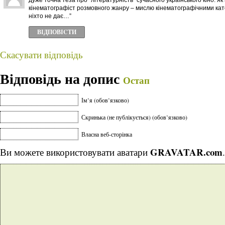
дуже точна теза про “літературність” сучасного українського кіно. як 
кінематографіст розмовного жанру – мислю кінематографічними кате
ніхто не дає…”
ВІДПОВІCТИ
Скасувати відповідь
Відповідь на допис
Остап
Ім’я (обов’язково)
Скринька (не публікується) (обов’язково)
Власна веб-сторінка
GRAVATAR.com
Ви можете використовувати аватари
.