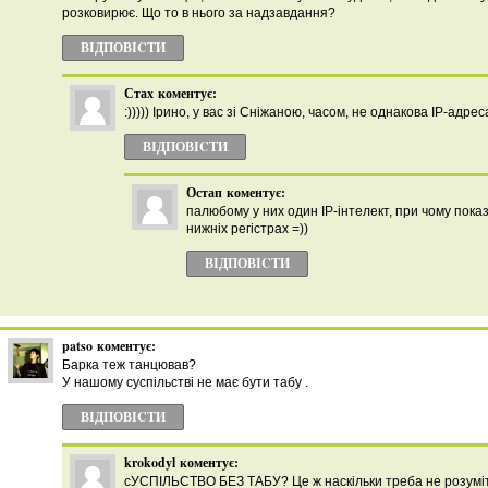
розковирює. Що то в нього за надзавдання?
ВІДПОВІCТИ
Стах
коментує:
:))))) Ірино, у вас зі Сніжаною, часом, не однакова IP-адрес
ВІДПОВІCТИ
Остап
коментує:
палюбому у них один IP-інтелект, при чому пока
нижніх регістрах =))
ВІДПОВІCТИ
patso
коментує:
Барка теж танцював?
У нашому суспільстві не має бути табу .
ВІДПОВІCТИ
krokodyl
коментує:
сУСПІЛЬСТВО БЕЗ ТАБУ? Це ж наскільки треба не розуміти