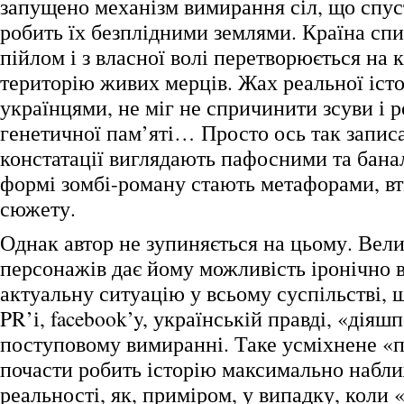
запущено механізм вимирання сіл, що спуст
робить їх безплідними землями. Країна сп
пійлом і з власної волі перетворюється на
територію живих мерців. Жах реальної істо
українцями, не міг не спричинити зсуви і р
генетичної пам’яті… Просто ось так записа
констатації виглядають пафосними та бана
формі зомбі-роману стають метафорами, вт
сюжету.
Однак автор не зупиняється на цьому. Вели
персонажів дає йому можливість іронічно 
актуальну ситуацію у всьому суспільстві, щ
PR’і, facebook’y, українській правді, «діяшп
поступовому вимиранні. Таке усміхнене «
почасти робить історію максимально набл
реальності, як, приміром, у випадку, коли 