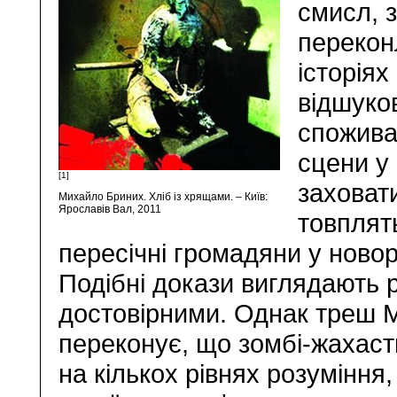
смисл, 
перекон
історія
відшуко
спожива
сцени у
[1]
заховати
Михайло Бриних. Хліб із хрящами. – Київ:
Ярославів Вал, 2011
товплят
пересічні громадяни у новорі
Подібні докази виглядають 
достовірними. Однак треш М
переконує, що зомбі-жахаст
на кількох рівнях розуміння