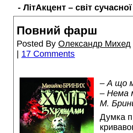
- ЛітАкцент – світ сучасної
Повний фарш
Posted By
Олександр Михед
|
17 Comments
– А що м
– Нема м
М. Брин
Думка п
криваво