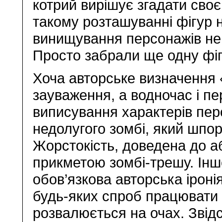
котрий вирішує згадати сво
такому розташуванні фігур 
винищування персонажів не 
Просто забрали ще одну фігу
Хоча авторське визначення 
зауваження, а водночас і п
виписування характерів пер
недолугого зомбі, який шпо
Жорстокість, доведена до а
прикметою зомбі-трешу. Ін
обов’язкова авторська іроні
будь-яких спроб працювати 
розвалюється на очах. Звідс