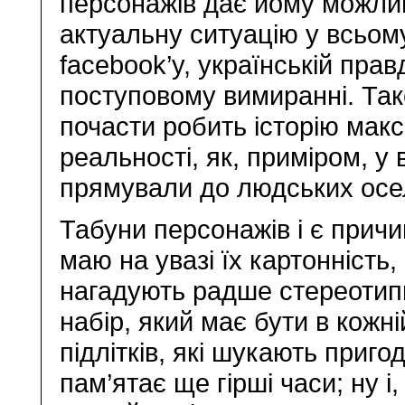
персонажів дає йому можлив
актуальну ситуацію у всьому
facebook’y, українській правд
поступовому вимиранні. Та
почасти робить історію ма
реальності, як, приміром, у 
прямували до людських осел
Табуни персонажів і є прич
маю на увазі їх картонність,
нагадують радше стереотипні
набір, який має бути в кожні
підлітків, які шукають приго
пам’ятає ще гірші часи; ну і