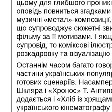
цьому для глибшого проник
оповідь повниться згадками 
музичні «метал»-композиції
що супроводжує сюжетні зви
фільму за її мотивами. І я
супровід, то коміксові ілюс
розкадровку та візуалізацію
Останнім часом багато гово
частини українських популя
готових сценаріїв. Насампер
Шкляра і «Хронос» Т. Антип
додається і «Хліб із хрящам
українського кінематографу