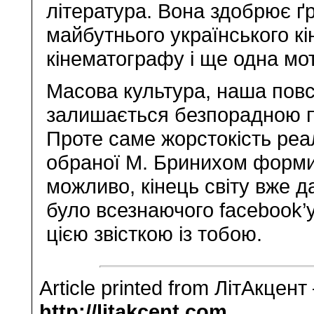
література. Вона здобрює ґ
майбутнього українського кі
кінематографу і ще одна мо
Масова культура, наша повс
залишається безпорадною пе
Проте саме жорстокість реал
обраної М. Бринихом форми 
можливо, кінець світу вже д
було всезнаючого facebook’у
цією звісткою із тобою.
Article printed from ЛітАкцент
http://litakcent.com