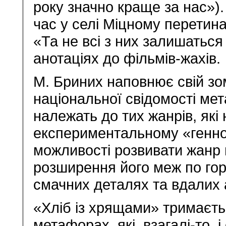
року значно краще за нас»).
час у селі Міцному перетина
«Та не всі з них залишаться
анотаціях до фільмів-жахів.
М. Бриних наповнює свій з
національної свідомості мет
належать до тих жанрів, які
експериментальному «генн
можливості розвивати жанр 
розширення його меж по гор
смачних деталях та вдалих 
«Хліб із хрящами» тримаєть
метафорах, які, взагалі-то, 