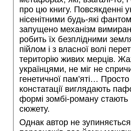
про цю книгу. Повсякденні у
нісенітними будь-які фанто
запущено механізм вимиранн
робить їх безплідними зем
пійлом і з власної волі пер
територію живих мерців. Жах
українцями, не міг не спричи
генетичної пам’яті… Просто 
констатації виглядають паф
формі зомбі-роману стають 
сюжету.
Однак автор не зупиняється 