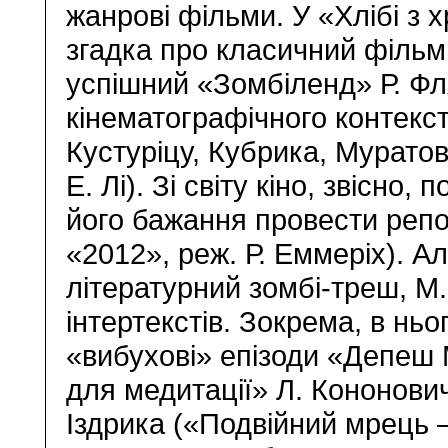
жанрові фільми. У «Хлібі з 
згадка про класичний фільм
успішний «Зомбіленд» Р. Ф
кінематографічного контекс
Кустуріцу, Кубрика, Муратов
Е. Лі). Зі світу кіно, звісно,
його бажання провести репо
«2012», реж. Р. Еммеріх). 
літературний зомбі-треш, М
інтертекстів. Зокрема, в ньо
«вибухові» епізоди «Депеш 
для медитації» Л. Кононови
Іздрика («Подвійний мрець 