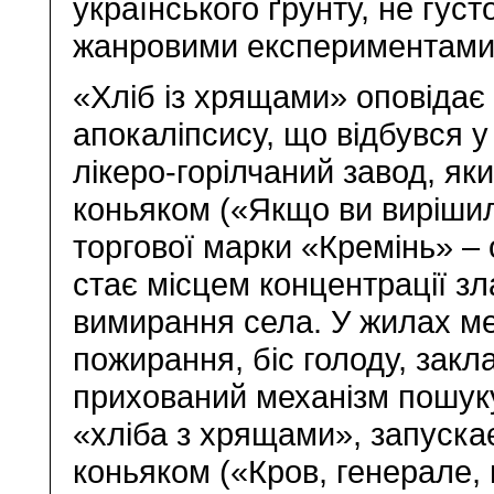
українського ґрунту, не гус
жанровими експериментами
«Хліб із хрящами» оповідає 
апокаліпсису, що відбувся у
лікеро-горілчаний завод, я
коньяком («Якщо ви вирішил
торгової марки «Кремінь» – 
стає місцем концентрації зл
вимирання села. У жилах ме
пожирання, біс голоду, закл
прихований механізм пошуку
«хліба з хрящами», запуск
коньяком («Кров, генерале,