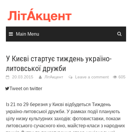
Skip
to
content
Main Menu
У Києві стартує тиждень україно-
литовської дружби
20.03.2015
ЛітАкцент
Leave a comment
605
Tweet on twitter
Із 21 по 29 березня у Києві відбудеться Тиждень
україно-литовської дружби. У рамках події планують
цілу низку культурних заходів: фотовиставки, покази
литовського сучасного кіно, майстер-класи з народних