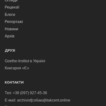
Огляди
Рецензії
Блоги
Репортажі
Новини
Архів
ДРУЗІ
Goethe-Institut в Україні
Книгарня «Є»
КОНТАКТИ
Тел: +38 (097) 927-45-36
E-маіl: archivist[собака]litakcent.online