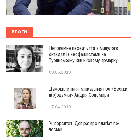
БЛОГИ
Неприємне передчуття з минулого:
скандал із неофашистами на
Туринському книжковому ярмарку
09.05.2019
Думокплетіння: міркування про «Бесіди
п(р)одумки» Андрія Содомори
17.04.2019
Університет. Довіра: про плагіат по-
чеськи