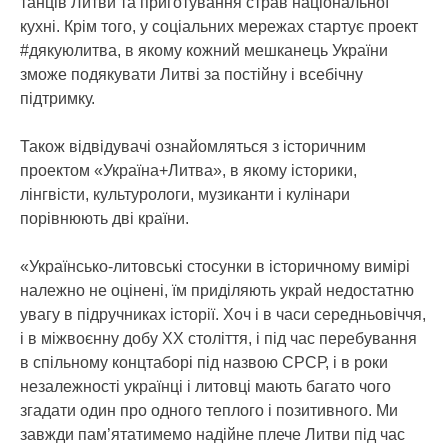
танців Литви та приготування страв національної
кухні. Крім того, у соціальних мережах стартує проект
#дякуюлитва, в якому кожний мешканець України
зможе подякувати Литві за постійну і всебічну
підтримку.
Також відвідувачі ознайомляться з історичним
проектом «Україна+Литва», в якому історики,
лінгвісти, культурологи, музиканти і кулінари
порівнюють дві країни.
«Українсько-литовські стосунки в історичному вимірі
належно не оцінені, їм приділяють украй недостатню
увагу в підручниках історії. Хоч і в часи середньовіччя,
і в міжвоєнну добу ХХ століття, і під час перебування
в спільному концтаборі під назвою СРСР, і в роки
незалежності українці і литовці мають багато чого
згадати один про одного теплого і позитивного. Ми
завжди пам’ятатимемо надійне плече Литви під час