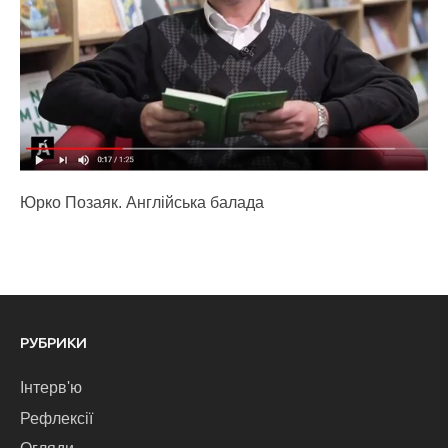
Юрко Позаяк. Англійська балада
РУБРИКИ
Інтерв'ю
Рефлексії