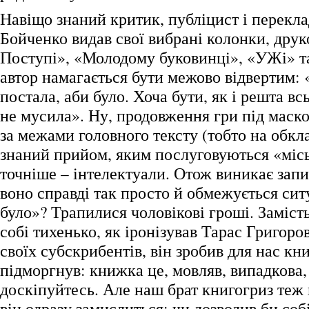
Навіщо знаний критик, публіцист і перекл
Бойченко видав свої вибрані колонки, друко
Поступі», «Молодому буковинці», «УЖі» т
автор намагається бути межово відвертим:
постала, аби було. Хоча бути, як і решта всь
не мусила». Ну, продовження гри під маско
за межами головного тексту (тобто на обкл
знаний прийом, яким послуговуються «місь
точніше – інтелектуали. Отож виникає запи
воно справді так просто й обмежується си
було»? Трапилися чоловікові гроші. Заміст
собі тихенько, як іронізував Тарас Григоро
своїх субскрибентів, він зробив для нас кн
підморгнув: книжка це, мовляв, випадкова,
доскіпуйтесь. Але наш брат книгогриз теж н
він одразу замислиться: чи дозводив би соб