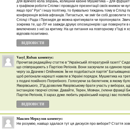
для вужчого кола зібрань, колишній кабіне Мушкетика – для фуршетів
з графіком роботи Спілки і проводьте презентації своїх книжок чи ку
якщо про” Рух” і іншу політику, то буквально тиждень тому в Спілці 
конференція воїнів афганців. Питається, чи зміг би собі дозволити 
Спілці і Рада і Президія де можна критикувати чи пропонувати. Зви
зокрема те, що ЛУ не завжди друкує опозицонерів і ще повернути в с
виключених з неї за критику. На це питання на повторному з”їзді я х
відповів позитивно.
ВІДПОВІCТИ
Vasyl_Ruban
коментує:
Прочитав редакційну статтю в “Українській літературній газеті” Си
що співпрацюють з Партією Регіонів. Вони заскучали за єдиною прав
чергу за Драчем і Олійником. Їм не подобається партія” Батьківщина”
щоб регіонали нарешті навели в Україні порядок. Мушкетика на трет
з подачі покійного Погребного. Голосуючи за бюлетнем, в якому бу
Яворівського, З”їд дозволив Яворівському брати участь у виборах, а
інстанцією творчої спілки. Давайте, Терен, Мовчан, (члени фракції 
Партію Регіонів, її зараз дуже любить український народ і вас полюб
ВІДПОВІCТИ
Максим Меркулов
коментує:
Не розумію, навіщо здалася тут ця дискусія про вибори? Стаття зов