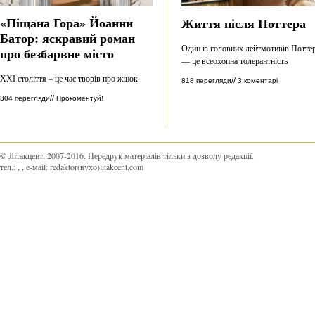
«Піщана Гора» Йоанни
Життя після Поттера
Батор: яскравий роман
Один із головних лейтмотивів Потте
про безбарвне місто
— це всеохопна толерантність
ХХІ століття – це час творів про жінок
//
818 перегляди
3 коментарі
//
304 перегляди
Прокоментуй!
© Літакцент, 2007-2016
.
Передрук матеріалів тільки з дозволу редакції.
тел.:
,
, е-маіl:
redaktor(вухо)litakcent.com