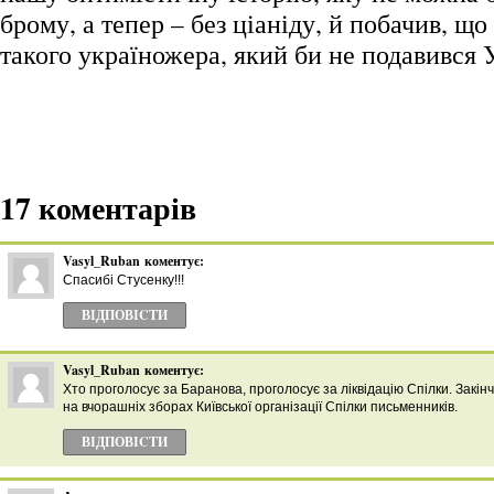
брому, а тепер – без ціаніду, й побачив, що
такого україножера, який би не подавився 
17 коментарів
Vasyl_Ruban
коментує:
Спасибі Стусенку!!!
ВІДПОВІCТИ
Vasyl_Ruban
коментує:
Хто проголосує за Баранова, проголосує за ліквідацію Спілки. Закі
на вчорашніх зборах Київської організації Спілки письменників.
ВІДПОВІCТИ