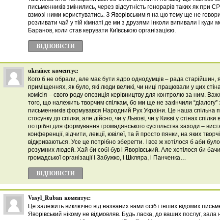
письменників змінились, через відсутність гонорарів таких як при С
взмозі ними користуватись. З Яворівським я на цю тему ще не говор
розливати чай у тій кімнаті де ми з друзями інколи випивали і куди 
Баранов, коли став керувати Київською організацією.
ВІДПОВІCТИ
ukrainec
коментує:
Кого б не обрали, але має бути ядро однодумців – рада старійшин, я
приміщеннях, як було, які люди великі, чи ниці працювали у цих стін
комісія – свого роду опозиція керівництву для контролю за ним. Важ
того, що належить творчим спілкам, бо ми ще не закінчили “діалогу”
письменників формувався Народний Рух України. Це наша спільна 
стосунку до спілки, але дійсно, чи у Львові, чи у Києві у стінах спіл
потрібні для формування громадянського суспільства заходи – виста
конференції, відчити, лекції, ювілеї, та й просто пянки, на яких твор
відкриваються. Усе це потрібно зберегти. І все ж хотілося б аби бул
розумних людей. Хай би собі був і Яворівський. Але хотілося би бач
громадської організації і Забужко, і Шкляра, і Панченка…
ВІДПОВІCТИ
Vasyl_Ruban
коментує:
Це залежить виключно від названих вами осіб і інших відомих письмен
Яворівський нікому не відмовляв. Будь ласка, до ваших послуг, зала 