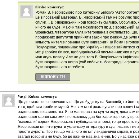
Slavko
коментує:
Роман В. Яворівського про Катерину Білокур “Автопортрет 
це зіпсований матеріал. В. Яворівський там не розуміє пр
спілки… В. Яворівський іноді говорить сміливо. Особливо, 
нічого не буде. Маючи такі можливості як В. Яворівський,
українська література була інтегрована в суспільство. Що
продажних депутатів прийняти закон про книжку, де було 
кількість жителів повинна бути книгарня? Та йому і в голо
Покукурікає, поцвенькає про Україну – і пішов займатися 
місці зробив би все, щоб український письменник жив у сусп
мав якусь повагу. Але не для того В. Яворівського інфіков
бути вчорашнього негра (хай вибачать благородні африкан
бути вчорашнього кагебіста.
ВІДПОВІCТИ
Vasyl_Ruban
коментує:
Що до смаків не сперечаються. Що до будинку на Банковій, то його т
того, щоб там зробити музей. Не вам мені розказувати про велич і г
радянського письменства. Я не мав права на суд чи осуд, доки сам н
радянської карної системи і не кожному дав Бог характер і силу це в
“накопали” вороги Яворівського і публікували в пресі, то це просто н
Яворівський міг інтегрувати українську літературу в суспільство і не 
просто дурість. Про те, що міг а чого не міг у видавничій справі, я р
взагалі говорити не буду, бо це вже не має значення. Бо у нас вже є т