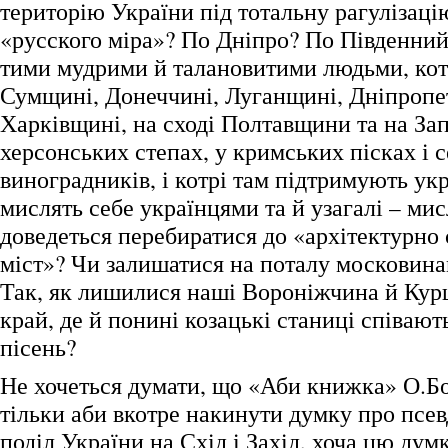
територію України під тотальну рагулізаці
«русского міра»? По Дніпро? По Південний 
тими мудрими й талановитими людьми, ко
Сумщині, Донеччині, Луганщині, Дніпропе
Харківщині, на сході Полтавщини та на Зап
херсонських степах, у кримських пісках і 
виноградників, і котрі там підтримують ук
мислять себе українцями та й узагалі – мис
доведеться перебиратися до «архітектурно
міст»? Чи залишатися на поталу московина
Так, як лишилися наші Вороніжчина й Курщ
край, де й понині козацькі станиці співают
пісень?
Не хочеться думати, що «Аби книжка» О.Б
тільки аби вкотре накинути думку про псе
поділ України на Схід і Захід, хоча цю думк