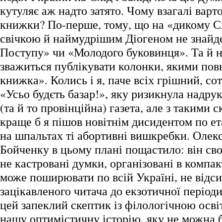
кутуляє аж надто затято. Чому взагалі варт
книжки? По-перше, тому, що на «дикому Сх
свічкою й наймудрішим Діогеном не знайд
Поступу» чи «Молодого буковинця». Та й не
зважиться публікувати колонки, якими пов
книжка». Колись і я, паче всіх грішний, со
«Усьо будєть базар!», яку ризикнула надрук
(та й то провінційна) газета, але з такими
краще б я пішов новітнім дисидентом по ет
на шпальтах ті абортивні вишкребки. Олек
Бойченку в цьому плані пощастило: він сво
не кастровані думки, організовані в компа
може поширювати по всій Україні, не відс
зацікавленого читача до екзотичної період
цей запеклий скептик із філологічною осв
нашу оптимістичну історію, яку не можна б