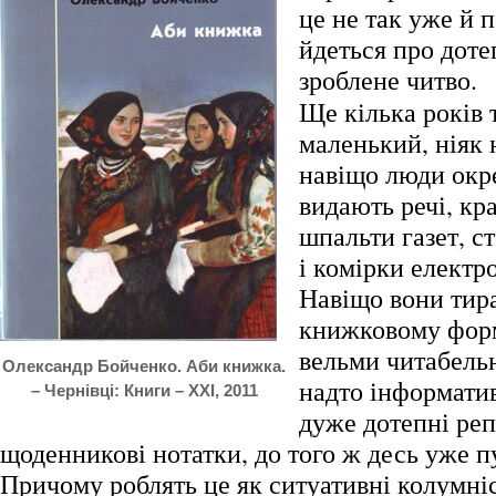
це не так уже й 
йдеться про доте
зроблене читво.
Ще кілька років 
маленький, ніяк н
навіщо люди ок
видають речі, кр
шпальти газет, с
і комірки електр
Навіщо вони тир
книжковому форм
вельми читабельн
Олександр Бойченко. Аби книжка.
надто інформатив
– Чернівці: Книги – ХХІ, 2011
дуже дотепні реп
щоденникові нотатки, до того ж десь уже п
Причому роблять це як ситуативні колумніс