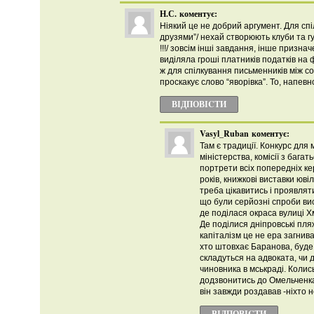
Н.С.
коментує:
Ніякий це не добрий аргумент. Для спі
друзями”/ нехай створюють клуби та г
!!!/ зовсім інші завдання, інше призна
виділяла гроші платників податків на
ж для спілкування письменників між 
проскакує слово “яворівка”. То, напевно,
ВІДПОВІCТИ
Vasyl_Ruban
коментує:
Там є традиції. Конкурс для 
міністерства, комісії з бага
портрети всіх попередніх кер
років, книжкові виставки юв
треба цікавитись і проявляти
що були серйозні спроби вис
де поділася окраса вулиці 
Де поділися дніпровські пля
капіталізм це не ера загнив
хто штовхає Баранова, буде
складуться на адвоката, чи д
чиновника в мськраді. Колис
додзвонитись до Омельченка 
він завжди роздавав -ніхто н
ВІДПОВІCТИ