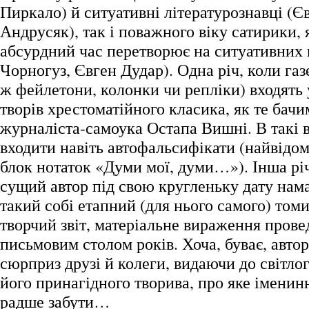
Пиркало) й ситуативні літературознавці (Єв
Андрусяк), так і поважного віку сатирики,
абсурдний час перетворює на ситуативних 
Чорногуз, Євген Дудар). Одна річ, коли газе
ж фейлетони, колонки чи репліки) входять 
творів хрестоматійного класика, як те бачи
журналіста-самоука Остапа Вишні. В такі
входити навіть автофальсифікати (найвідо
блок нотаток «Думи мої, думи…»). Інша річ
сущий автор під свою кругленьку дату нам
такий собі етапний (для нього самого) том
творчий звіт, матеріальне вираження прове
письмовим столом років. Хоча, буває, автор
сюрприз друзі й колеги, видаючи до світло
його принагідного творива, про яке іменин
радше забути…