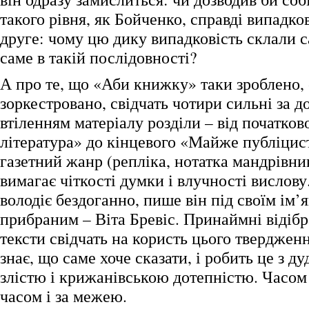
такого рівня, як Бойченко, справді випадко
друге: чому цю дику випадковість склали са
саме в такій послідовності?
А про те, що «Аби книжку» таки зроблено,
зоркестровано, свідчать чотири сильні за д
втіленням матеріалу розділи – від початко
література» до кінцевого «Майже публіцис
газетний жанр (репліка, нотатка мандрівни
вимагає чіткості думки і влучності вислов
володіє бездоганно, пише він під своїм ім’я
прибраним – Віта Бревіс. Принаймні відіб
тексти свідчать на користь цього тверджен
знає, що саме хоче сказати, і робить це з д
злістю і крижанівською дотепністю. Часом
часом і за межею.