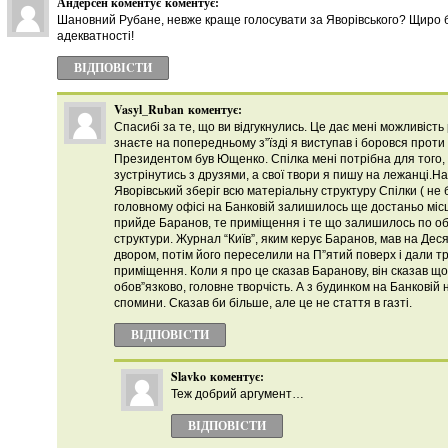
Андерсен коментує
коментує:
Шановний Рубане, невже краще голосувати за Яворівського? Щиро 
адекватності!
ВІДПОВІCТИ
Vasyl_Ruban
коментує:
Спасибі за те, що ви відгукнулись. Це дає мені можливість
знаєте на попередньому з”їзді я виступав і боровся проти 
Президентом був Ющенко. Спілка мені потрібна для того
зустрінутись з друзями, а свої твори я пишу на лежанці.Н
Яворівський зберіг всю матеріальну структуру Спілки ( не б
головному офісі на Банковій залишилось ще достаньо міс
прийде Баранов, те приміщення і те що залишилось по об
структури. Журнал “Київ”, яким керує Баранов, мав на Дес
двором, потім його переселили на П”ятий поверх і дали тр
приміщення. Коли я про це сказав Баранову, він сказав щ
обов”язково, головне творчість. А з будинком на Банковій 
спомини. Сказав би більше, але це не стаття в газті.
ВІДПОВІCТИ
Slavko
коментує:
Теж добрий аргумент…
ВІДПОВІCТИ