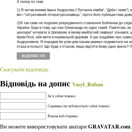
А тепер по темі:
1) Я читав книжки Івана Андрусяка (“Латання німбів”, “Дуби і леви”)
він і “ситуативний літературознавець”, проте його публіцистика дово
2)Я так само не поділяю упередженого ставлення Бойченка до східни
України. Біда в тому, що пан Олександр не один такий. Пам’ятаю, як 
цензури” інтерв’ю зі Шклярем, в якому майбутній лавреат зізнався, 
Крим Росії, аби жити в нормальній державі. А ще згадаймо про сумн
Андруховича. Я порадив би усім цим панам уважно подивитися на ка
птаха в польоті. Що буде з птахом, якщо відтяти йому одне крило? Пр
ВІДПОВІCТИ
Скасувати відповідь
Відповідь на допис
Vasyl_Ruban
Ім’я (обов’язково)
Скринька (не публікується) (обов’язково)
Власна веб-сторінка
GRAVATAR.com
Ви можете використовувати аватари
.