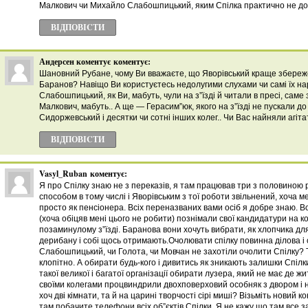
Малкович чи Михайло Слабошпицький, яким Спілка практично не до
ВІДПОВІCТИ
Андерсен коментує
коментує:
Шановний Рубане, чому Ви вважаєте, що Яворівський краще збереже
Баранов? Навіщо Ви користуєтесь недолугими слухами чи самі їх на
Слабошпицький, як Ви, мабуть, чули на з”їзді й читали в пресі, саме 
Малкович, мабуть.. А ще — Герасим”юк, якого на з”їзді не пускали до
Сидоржевський і десятки чи сотні інших колег.. Чи Вас найняли агіт
ВІДПОВІCТИ
Vasyl_Ruban
коментує:
Я про Спілку знаю не з переказів, я там працював три з половиною 
способом в тому числі і Яворівським з тої роботи звільнений, хоча 
просто як пенсіонера. Всіх переназваних вами осіб я добре знаю. Вс
(хоча обіцяв мені цього не робити) познімали свої кандидатури на ко
позаминулому з”їзді. Баранова вони хочуть вибрати, як хлопчика для 
дерибану і собі щось отримають.Очолювати спілку повинна ділова і
Слабошпицький, чи Голота, чи Мовчан не захотіли очолити Спілку? 
клопітно. А обирати будь-кого і дивитись як зникають залишки Спілк
такої великої і багатої організації обирати лузера, який не має де жи
своїми колегами процвиндрили двохповерховий особняк з двором і н
хоч дві кімнати, та й на царині творчості сірі миші? Візьміть новий к
там побачите телефони всіх об”єктів Спілки. Я не кажу що там все з