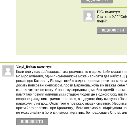
Н.С.
коментує:
Стаття в УЛГ “Спі
подій”.
ВІДПОВІCТИ
Vasyl_Ruban
коментує:
Коли вже у нас зав”язалась така розмова, то я ще хотів би сказати
моїм розумінням, один письменник не може написати два найкращі р
роман про Катерину Білокур, який я задоволенням прочитав, коли мо
досить попсовані скепсисом, прози Баранова, хоча він вважає себе 
взагалі читати не можу. У нашому середовищі ми без премій знаємо 
пам”ятаю повний олімпійський стадіон людей де з одного боку висту
охоронець над ним тримав парасоля, а з другого боку виступав Явор
парасоля і лив дощ. Окрім того я поважаю людей сміливих. Яворівсь
проти його політики, при Кравченку, і його автомобіль підрізували н
не можу знайти в його діяльності негативу, бо працював у Спілці, а
ВІДПОВІCТИ