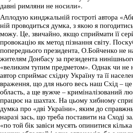
давні римляни не носили».
Аплодую кинджальній гостроті автора «Аб
ній проводиться думка, з якою я погодитись
можу. Це, звичайно, якщо сприймати її сер
провокацію як метод пізнання світу. Поск
попереднього президента, О.Бойченко не н
жителям Донбасу за президента нинішнього
«великим тупим предметом». Однак чи не 
автор сприймає східну Україну та її населе
враження, що для нього весь наш Схід – ц
область, а ще вужче – криміналізований л
працює на шахтах. На цьому хибному сприй
думка про «дві України», яким до справжнь
наразі зась, що треба поставити на Сході зал
«по той бік завіси мусять опинитися кільк