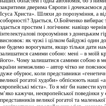
наших областей і одна автономія, бо з ними
закритими дверима Європи і дочекаємося 
Ісуса Христа». Шляхи до порозуміння, а ві
соборності? Здається, О.Бойченко вибирає 
здається простим і логічним: навіщо черні
інтелектуалові порозуміння з донецьким г
висновок: як чужі і цілком байдужі один д
не будемо ворогувати, якщо тільки дати на
залишатися самими собою: мені – в моїй кр
його». Чому залишатися самими собою в ме
країни неможливо – автор чітко не пояснює.
дуже обурює, коли представники «генетичн
великої рогатої худоби» обпісюють наші «
європейські міста». То я міг би навести ку
м’яко кажучи, неєвропейської поведінки у 
представників великої рогатої та маленької