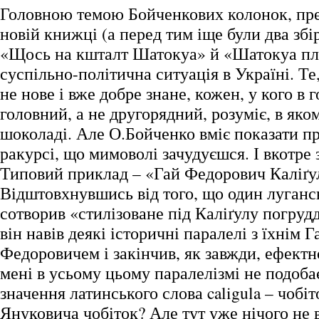
Головною темою Бойченкових колонок, пр
новій книжці (а перед тим іще були два збі
«Щось на кшталт Шатокуа» й «Шатокуа пл
суспільно-політична ситуація в Україні. Те,
не нове і вже добре знане, кожен, у кого в 
головний, а не другорядний, розуміє, в як
шоколаді. Але О.Бойченко вміє показати п
ракурсі, що мимоволі зачудуєшся. І вкотре
Типовий приклад – «Гай Федорович Каліґу
Відштовхнувшись від того, що один луганс
сотворив «стилізоване під Каліґулу погруд
він навів деякі історичні паралелі з їхнім 
Федоровичем і закінчив, як завжди, ефектн
мені в усьому цьому паралелізмі не подобає
значення латинського слова caligula – чобіт
Януковича чобіток? Але тут уже нічого не 