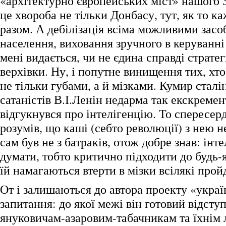
«архітектурно європейських міст» нашого З
це хвороба не тільки Донбасу, тут, як то ка
разом. А дебілізація всіма можливими зас
населення, виховання зручного в керуванні 
мені видається, чи не єдина справді страте
верхівки. Ну, і попутне винищення тих, хт
не тільки губами, а й мізками. Кумир сталі
сатаністів В.І.Ленін недарма так екскреме
відгукнувся про інтелігенцію. То спересерд
розумів, що каші (себто революції) з нею не
сам був не з батраків, отож добре знав: інте
думати, тобто критично підходити до будь-я
їй намагаються втерти в мізки всілякі прой
От і залишаються до автора проекту «укра
запитання: до якої межі він готовий відст
януковичам-азаровим-табачникам та їхнім