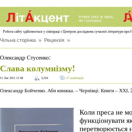
Робота сайту здійснюється у співпраці з Центром досліджень сучасної літератури п
Чільна сторінка
»
Рецензія
»
:
Олександр Стусенко
Слава колумнізму!
11 Лис 2011 11:48
3,354
17 коментарів
Олександр Бойченко. Аби книжка. – Чернівці: Книги – ХХІ, 
Коли преса не м
функціонувати як
перетворюється н