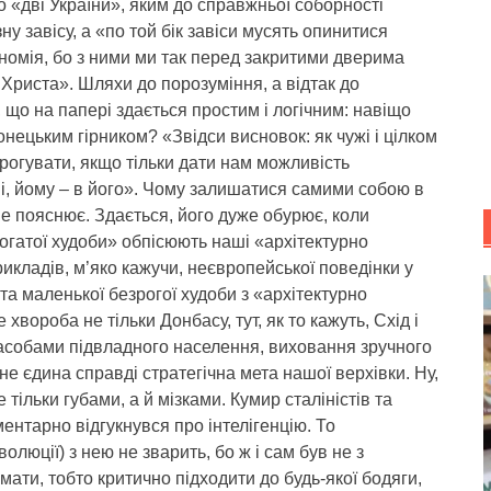
 «дві України», яким до справжньої соборності
ну завісу, а «по той бік завіси мусять опинитися
номія, бо з ними ми так перед закритими дверима
Христа». Шляхи до порозуміння, а відтак до
 що на папері здається простим і логічним: навіщо
нецьким гірником? «Звідси висновок: як чужі і цілком
рогувати, якщо тільки дати нам можливість
ні, йому – в його». Чому залишатися самими собою в
не пояснює. Здається, його дуже обурює, коли
огатої худоби» обпісюють наші «архітектурно
прикладів, м’яко кажучи, неєвропейської поведінки у
 та маленької безрогої худоби з «архітектурно
хвороба не тільки Донбасу, тут, як то кажуть, Схід і
засобами підвладного населення, виховання зручного
 не єдина справді стратегічна мета нашої верхівки. Ну,
тільки губами, а й мізками. Кумир сталіністів та
ментарно відгукнувся про інтелігенцію. То
олюції) з нею не зварить, бо ж і сам був не з
умати, тобто критично підходити до будь-якої бодяги,