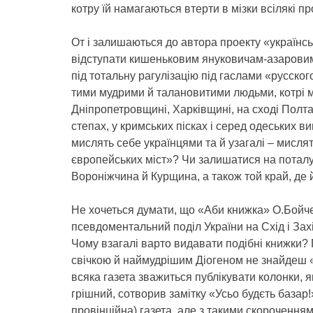
котру їй намагаються втерти в мізки всілякі пр
От і залишаються до автора проекту «українсь
відступати кишеньковим януковичам-азаровим
під тотальну рагулізацію під гаслами «русског
тими мудрими й талановитими людьми, котрі 
Дніпропетровщині, Харківщині, на сході Полта
степах, у кримських пісках і серед одеських ви
мислять себе українцями та й узагалі – мисля
європейських міст»? Чи залишатися на потал
Вороніжчина й Курщина, а також той край, де й
Не хочеться думати, що «Аби книжка» О.Бойче
псевдоментальний поділ України на Схід і Захі
Чому взагалі варто видавати подібні книжки? 
свічкою й наймудрішим Діогеном не знайдеш «
всяка газета зважиться публікувати колонки, я
грішний, сотворив замітку «Усьо будєть базар!»
провінційна) газета, але з такими скорочення