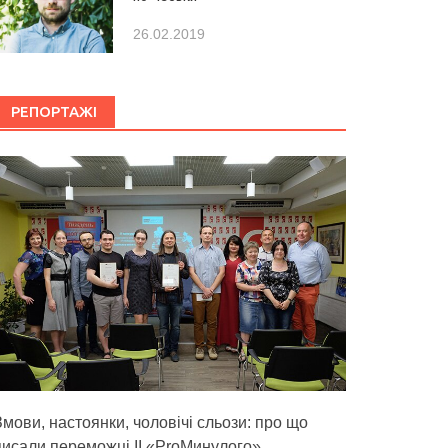
26.02.2019
РЕПОРТАЖІ
Змови, настоянки, чоловічі сльози: про що
писали переможці ІІ «ProМинулого»