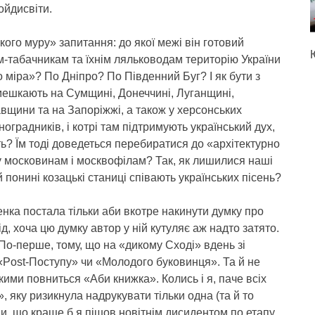
ойдисвіти.
кого муру» запитання: до якої межі він готовий
-табачникам та їхнім ляльководам територію України
о міра»? По Дніпро? По Південний Буг? І як бути з
мешкають на Сумщині, Донеччині, Луганщині,
вщини та на Запоріжжі, а також у херсонських
ноградників, і котрі там підтримують український дух,
ть? Їм тоді доведеться перебиратися до «архітектурно
у московинам і москвофілам? Так, як лишилися наші
 понині козацькі станиці співають українських пісень?
нка постала тільки аби вкотре накинути думку про
д, хоча цю думку автор у ній кутуляє аж надто затято.
По-перше, тому, що на «дикому Сході» вдень зі
Post-Поступу» чи «Молодого буковинця». Та й не
кими повниться «Аби книжка». Колись і я, паче всіх
, яку ризикнула надрукувати тільки одна (та й то
ми, що краще б я пішов новітнім дисидентом по етапу,