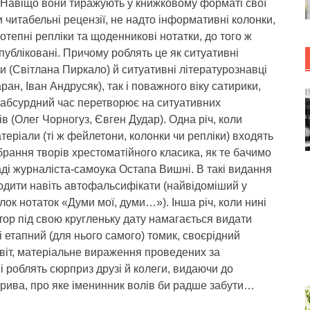
. Навіщо вони тиражують у книжковому форматі свої
 читабельні рецензії, не надто інформативні колонки,
отепні репліки та щоденникові нотатки, до того ж
публіковані. Причому роблять це як ситуативні
и (Світлана Пиркало) й ситуативні літературознавці
ран, Іван Андрусяк), так і поважного віку сатирики,
 абсурдний час перетворює на ситуативних
ів (Олег Чорногуз, Євген Дудар). Одна річ, коли
атеріали (ті ж фейлетони, колонки чи репліки) входять
ібрання творів хрестоматійного класика, як те бачимо
ді журналіста-самоука Остапа Вишні. В такі видання
одити навіть автофальсифікати (найвідоміший у
лок нотаток «Думи мої, думи…»). Інша річ, коли нині
ор під свою кругленьку дату намагається видати
і етапний (для нього самого) томик, своєрідний
віт, матеріальне вираження проведених за
і роблять сюрприз друзі й колеги, видаючи до
орива, про яке іменинник волів би радше забути…