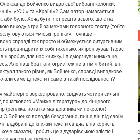
 Олександр Бойченко видав свої вибрані колонки,
инці», «УЖі» та «Країні»? Сам автор намагається
 аби було. Хоча бути, як і решта всього, що є на
скою виходу з гри й за межами головного тексту (тобто
ослуговуються «міські іроніки», точніше –
 воно справді так просто й обмежується ситуативним
ть проциндрити їх собі тихенько, як іронізував Тарас
він зробив для нас книжку. І підморгнув: книжка це,
сь. Але наш брат книгогриз теж не в тім’я битий, він
ектуал такого рівня, як Бойченко, справді випадкове
лали саме ці тексти і саме в такій послідовності?
іч майстерно зоркестровано, свідчать чотири сильні
ід початкового «Майже література» до кінцевого
р (репліка, нотатка мандрівника чи некролог)
им О.Бойченко володіє бездоганно, пише він під своїм
ні відібрані до книжки тексти свідчать на користь
оче сказати, і робить це з дударівською злістю і
, а часом і за межею.