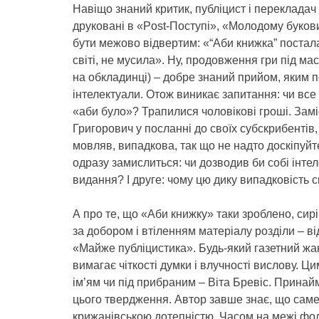
Навіщо знаний критик, публіцист і перекладач
друковані в «Post-Поступі», «Молодому буков
бути межово відвертим: «“Аби книжка” постала,
світі, не мусила». Ну, продовження гри під ма
на обкладинці) – добре знаний прийом, яким п
інтелектуали. Отож виникає запитання: чи все
«аби було»? Трапилися чоловікові гроші. Заміс
Григорович у посланні до своїх субскрибентів, 
мовляв, випадкова, так що не надто доскіпуйте
одразу замислиться: чи дозводив би собі інтел
видання? І друге: чому цю дику випадковість ск
А про те, що «Аби книжку» таки зроблено, сир
за добором і втіленням матеріалу розділи – в
«Майже публіцистика». Будь-який газетний жан
вимагає чіткості думки і влучності вислову. Ц
ім’ям чи під прибраним – Віта Бревіс. Принайм
цього твердження. Автор завше знає, що саме х
крижанівською дотепністю. Часом на межі фолу