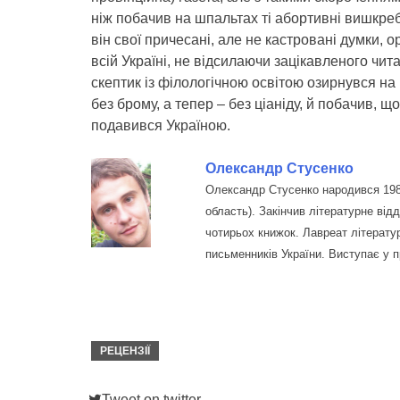
ніж побачив на шпальтах ті абортивні вишкре
він свої причесані, але не кастровані думки,
всій Україні, не відсилаючи зацікавленого чит
скептик із філологічною освітою озирнувся на
без брому, а тепер – без ціаніду, й побачив, щ
подавився Україною.
Олександр Стусенко
Олександр Стусенко народився 1981
область). Закінчив літературне від
чотирьох книжок. Лавреат літератур
письменників України. Виступає у пр
РЕЦЕНЗІЇ
Tweet on twitter