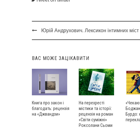
Юрій Андрухович. Лексикон інтимних міст
Post
navigation
ВАС МОЖЕ ЗАЦІКАВИТИ
«Чекаю
На перехресті
Книга про закон і
Боджанґ
містики та історії:
благодать: рецензія
Бурдо: 
рецензія на роман
на «Джвандзи»
перекл
«Світи суміжні»
Роксолани Сьоми