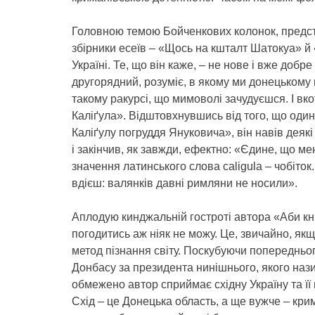
Головною темою Бойченкових колонок, предста
збірники есеїв – «Щось на кшталт Шатокуа» й 
Україні. Те, що він каже, – не нове і вже добре
другорядний, розуміє, в якому ми донецькому
такому ракурсі, що мимоволі зачудуєшся. І в
Каліґула». Відштовхнувшись від того, що один
Каліґулу погруддя Януковича», він навів деякі
і закінчив, як завжди, ефектно: «Єдине, що ме
значення латинського слова caligula – чобіток
вдієш: валянків давні римляни не носили».
Аплодую кинджальній гостроті автора «Аби кни
погодитись аж ніяк не можу. Це, звичайно, якщ
метод пізнання світу. Поскубуючи попередньо
Донбасу за президента нинішнього, якого наз
обмежено автор сприймає східну Україну та ї
Схід – це Донецька область, а ще вужче – кр