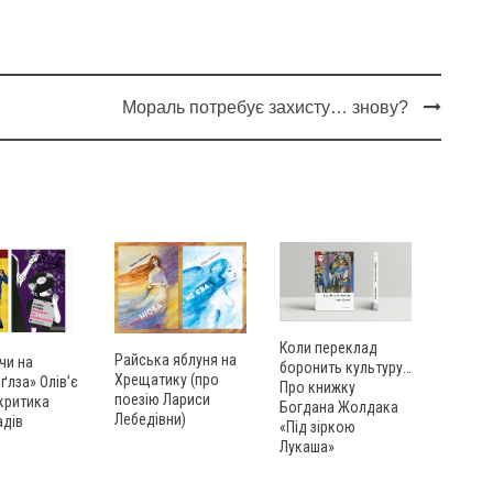
Мораль потребує захисту… знову?
Коли переклад
Райська яблуня на
чи на
боронить культуру…
Хрещатику (про
лза» Олів’є
Про книжку
поезію Лариси
критика
Богдана Жолдака
Лебедівни)
адів
«Під зіркою
Лукаша»