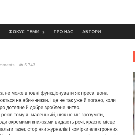
ФОКУС-ТЕМИ
ПРО НАС
АВТОРИ
mments
5 743
а не може вповні функціонувати як преса, вона
ється на аби-книжки. І це не так уже й погано, коли
ро дотепне й добре зроблене читво.
 років тому я, маленький, ніяк не міг зрозуміти,
юди окремими книжками видають речі, красне місце
альти газет, сторінки журналів і комірки електронних