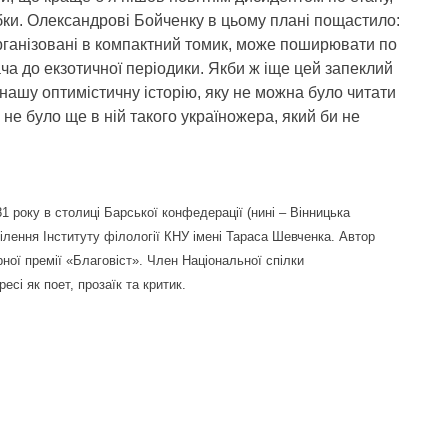
бки. Олександрові Бойченку в цьому плані пощастило:
 організовані в компактний томик, може поширювати по
ача до екзотичної періодики. Якби ж іще цей запеклий
 нашу оптимістичну історію, яку не можна було читати
о не було ще в ній такого україножера, який би не
 року в столиці Барської конфедерації (нині – Вінницька
ділення Інституту філології КНУ імені Тараса Шевченка. Автор
ної премії «Благовіст». Член Національної спілки
есі як поет, прозаїк та критик.