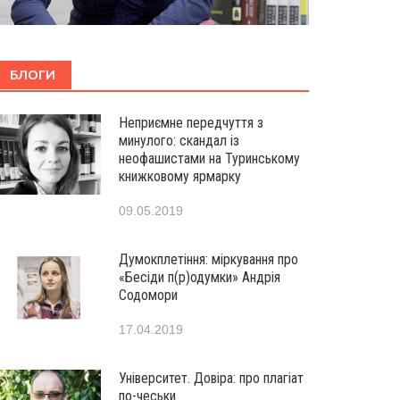
БЛОГИ
Неприємне передчуття з
минулого: скандал із
неофашистами на Туринському
книжковому ярмарку
09.05.2019
Думокплетіння: міркування про
«Бесіди п(р)одумки» Андрія
Содомори
17.04.2019
Університет. Довіра: про плагіат
по-чеськи