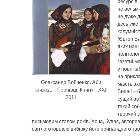
ресурсів
не вельми
не дуже д
десь уже 
колумніст
(Євген Ба
яких наш
політолог
газетні м
у повні з
на прикла
Олександр Бойченко. Аби
мають вх
книжка. – Чернівці: Книги – ХХІ,
Вишні – б
2011
сущий авт
такий соб
творчий з
письмовим столом років. Хоча, буває, авторов
світлого ювілею вибірку його принагідного тв