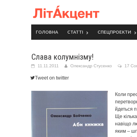
Skip
to
content
ГОЛОВНА
СТАТТІ
СПЕЦПРОЕКТИ
Слава колумнізму!
11.11.2011
Олександр Стусенко
17 Co
Tweet on twitter
Коли прес
перетворю
йдеться п
Ще кілька
навіщо л
яким – шп