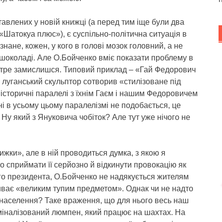
влених у новій книжці (а перед тим іще були два
«Шатокуа плюс»), є суспільно-політична ситуація в
 знане, кожен, у кого в голові мозок головний, а не
 шоколаді. Але О.Бойченко вміє показати проблему в
котре замислишся. Типовий приклад – «Гай Федорович
 луганський скульптор сотворив «стилізоване під
 історичні паралелі з їхнім Гаєм і нашим Федоровичем
ні в усьому цьому паралелізмі не подобається, це
. Ну який з Януковича чобіток? Але тут уже нічого не
жки», але в ній проводиться думка, з якою я
о сприймати її серйозно й відкинути провокацію як
го президента, О.Бойченко не надякується жителям
иває «великим тупим предметом». Однак чи не надто
ї населення? Таке враження, що для нього весь наш
иміналізований люмпен, який працює на шахтах. На