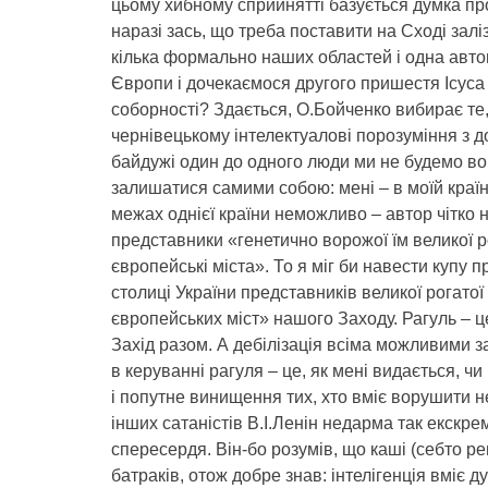
цьому хибному сприйнятті базується думка про
наразі зась, що треба поставити на Сході заліз
кілька формально наших областей і одна авто
Європи і дочекаємося другого пришестя Ісуса 
соборності? Здається, О.Бойченко вибирає те,
чернівецькому інтелектуалові порозуміння з до
байдужі один до одного люди ми не будемо во
залишатися самими собою: мені – в моїй краї
межах однієї країни неможливо – автор чітко 
представники «генетично ворожої їм великої р
європейські міста». То я міг би навести купу 
столиці України представників великої рогатої
європейських міст» нашого Заходу. Рагуль – це 
Захід разом. А дебілізація всіма можливими 
в керуванні рагуля – це, як мені видається, чи
і попутне винищення тих, хто вміє ворушити не 
інших сатаністів В.І.Ленін недарма так екскре
спересердя. Він-бо розумів, що каші (себто рев
батраків, отож добре знав: інтелігенція вміє д