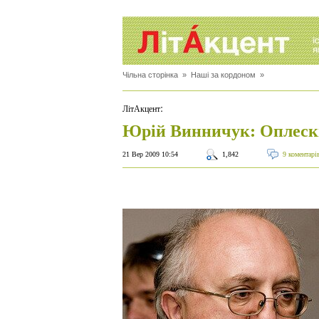
Чільна сторінка
»
Наші за кордоном
»
:
ЛітАкцент
Юрій Винничук: Оплески
21 Вер 2009 10:54
1,842
9 коментарі