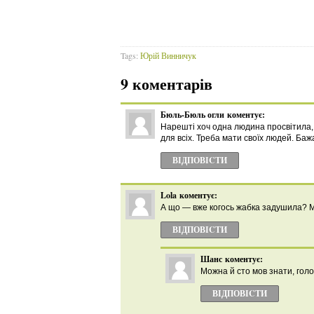
Tags:
Юрій Винничук
9 коментарів
Бюль-Бюль огли
коментує:
Нарешті хоч одна людина просвітила,
для всіх. Треба мати своїх людей. Бажан
ВІДПОВІCТИ
Lola
коментує:
А що — вже когось жабка задушила? Мов
ВІДПОВІCТИ
Шанс
коментує:
Можна й сто мов знати, голо
ВІДПОВІCТИ