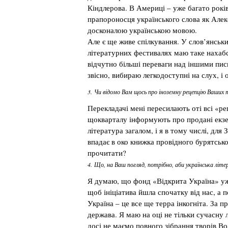
Кіндлерова. В Америці – уже багато рокі
прапороносця українського слова як Алек
досконалою українською мовою.
Але є ще живе спілкування. У слов’янськи
літературних фестивалях маю таке нахабс
відчутно більші переваги над іншими пис
звісно, вибираю легкодоступні на слух, і 
3. Чи відомо Вам щось про іноземну рецепцію Ваших 
Перекладачі мені пересилають оті всі «рец
щокварталу інформують про продані екзем
література загалом, і я в тому числі, для
впадає в око книжка провідного бурятсько
прочитати?
4. Що, на Ваш погляд, потрібно, аби українська літ
Я думаю, що фонд «Відкрита Україна» уж
щоб ініціатива йшла спочатку від нас, а 
Україна – це все ще терра інкогніта. За 
держава. Я маю на оці не тільки сучасну л
досі не маємо повного зібрання творів 