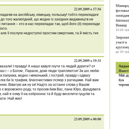
Міжнаро
22.09.2009 о 17:56
фестивал
ладачів на англійську, німецьку, польську! тобто перекладачі
оповідан
у до того жалюгідний, що жодне із західних видавництв не
Intermezz
є питання – хто в нас перекладає так, щоб його (її) переклади
Вінниці
іхто.
22-24 тр
але її послуги недоступні простим смертним, та й якість тих
Запроше
участі в
круглому
до 20 тр
22.09.2009 о 19:31
книга
Андже
азали! І правду! А нашо кавулі гнути та людий дурити? от
Нанетт
каз і – з Богом , Парасю, доки люди трапляютси! За шо любю
Мій ді
єк паприка, водно і мяконький, і гострий, правду і одвагу
був
шлєк би їх трафив, благочистивих псяюр з ратицами. Най вам
череш
нню. Віватую аж ну єк! Надто за останні слова у Вашім
е є воровского роду, то просив бим Вас, пане Юро, фундувати
в, най я озму її на озброєннє та й буду веселити гуцулів та
ати. Най жиє!
23.09.2009 о 00:00