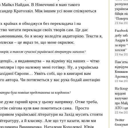
в Майкл Найдан. В Німеччині я маю такого
розчулил
українсь
сандер Кратохвіл. Між іншим усі вони спілкуються
бійців п
“Поверта
х країнах я обходжуся без перекладача і на
23 Кві 20
тво читати переклади своїх творів сам. Це дає
Facebook
ьменниками, бо я можу володіти авдиторією. Тексти я,
добу заб
Андрія 
оплески – це якраз те, що мене окрилює.
за вірш “
хохлов”
творів, а також сучасної української літератури загалом?
23 Кві 20
епції», а видавництва – на відміну від наших – чітко
Пам’ятка
пляри і про належну мені готівку. Ну, а українська
відвідув
Книжков
 Західної Європи… Уявіть собі, що в книгарні вам
Арсенал
го автора. Чи потягнеться у вас рука бодай анотацію
22 Кві 20
На білор
ература була повніше представлена за кордоном?
кордоні
вилучают
е дуже гарний крок у цьому напрямку. Отже треба,
про Майд
потім снігова куля вже покотиться сама. Просто
АТО і це
22 Кві 20
проривом української літератури на Захід мусить стояти
ітературу, а й класику. Але що тут казати, коли ми
Twitter
блокува
Володимира Винниченка, Наталени Королевої, Юрія