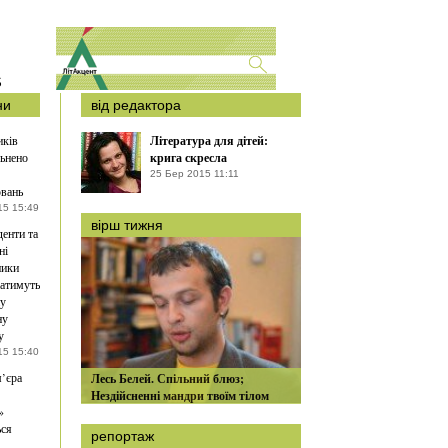
S
ни
від редактора
иків
Література для дітей:
ьнено
крига скресла
25 Бер 2015 11:11
вань
15 15:49
вірш тижня
денти та
ні
ники
атимуть
ну
ну
у
15 15:40
’єра
Лесь Белей. Спільний блюз;
Нездійсненні мандри твоїм тілом
»
ься
репортаж