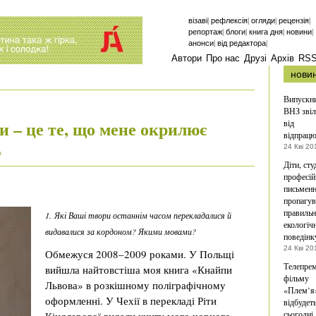
|
|
|
|
візаві
рефлексія
огляди
рецензія
|
|
|
|
репортаж
блоги
книга дня
новини
|
|
анонси
від редактора
Автори
Про нас
Друзі
Архів
RS
нови
Випускн
ВНЗ звіл
 – це те, що мене окрилює
від
відпрацю
24 Кві 20
в
Діти, сту
професій
письмен
пропагув
правиль
1. Які Ваші твори останнім часом перекладалися й
екологіч
видавалися за кордоном? Якими мовами?
поведінк
24 Кві 20
Обмежуся 2008–2009 роками. У Польщі
Телепрем
вийшла найтовстіша моя книга «Кнайпи
фільму
Львова» в розкішному поліграфічному
«Плем’я
оформленні. У Чехії в перекладі Ріти
відбудет
сьогодні