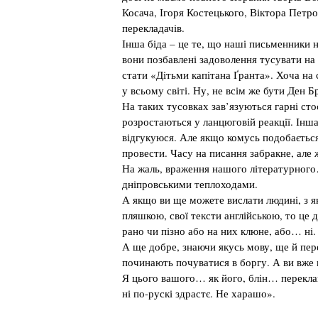
Косача, Ігоря Костецького, Віктора Петро
перекладачів.
Інша біда – це те, що наші письменники 
вони позбавлені задоволення тусувати на 
стати «Дітьми капітана Ґранта». Хоча на 
у всьому світі. Ну, не всім же бути Ден 
На таких тусовках зав’язуються гарні ст
розростаються у ланцюговій реакції. Інша 
відгукуюся. Але якщо комусь подобається
провести. Часу на писання забракне, але 
На жаль, враження нашого літературног
дніпровськими теплоходами.
А якщо ви ще можете вислати людині, з я
пляшкою, свої тексти англійською, то це д
рано чи пізно або на них клюне, або… ні.
А ще добре, знаючи якусь мову, ще й пер
починають почуватися в боргу. А ви вже к
Я цього вашого… як його, блін… переклав
ні по-рускі здрастє. Не харашо».