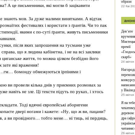
образи
ва? А це письменники, які могли б зацікавити
22 Кві 20
не знають мов. За дуже малими винятками. А відтак
анон
розмаїтих фестивалях і користати з ґрантів. Чи то пак
стипендії, якими є по-суті ґранти, живуть письменники
Дев’яте
врученн
Бравнами.
Мистецьк
осунки, після яких запрошення на тусмани уже
премії
справа, що я людина кабінетна, і не на всі заклики
«Глодос
скарб»
 циганське життя, то можна цілком безбідно його
24 квітня
ж зате які враження!
Нагород
о…гм… бомонду обмежуються ірпінями і
перемож
конкурсу
кою ви провели кілька днів у приємних розмовах за
написанн
у Вікіпе
уже навіть не зле. Ці тексти підуть по руках, і хтось
25 квітня
Я на тебе
екладати. Тоді вдячні європейські аборигени
чекатиму
опаєте двері ногами і кажете: «Ну, що ж ви, пацани?
деревом 
, а ви провідного… тобто мене… ні тиць, ні пердиць,
дра (афр
українськ
читання)
26 квітня