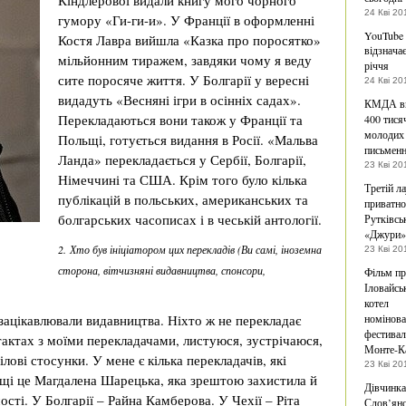
Кіндлерової видали книгу мого чорного
24 Кві 20
гумору «Ги-ги-и». У Франції в оформленні
YouTube
Костя Лавра вийшла «Казка про поросятко»
відзначає
мільйонним тиражем, завдяки чому я веду
річчя
сите поросяче життя. У Болгарії у вересні
24 Кві 20
видадуть «Весняні ігри в осінніх садах».
КМДА ви
Перекладаються вони також у Франції та
400 тися
молодих
Польщі, готується видання в Росії. «Мальва
письменн
Ланда» перекладається у Сербії, Болгарії,
23 Кві 20
Німеччині та США. Крім того було кілька
Третій л
публікацій в польських, американських та
приватно
болгарських часописах і в чеській антології.
Рутківсь
«Джури»
2. Хто був ініціатором цих перекладів (Ви самі, іноземна
23 Кві 20
сторона, вітчизняні видавництва, спонсори,
Фільм п
Іловайсь
котел
 зацікавлювали видавництва. Ніхто ж не перекладає
номінова
фестивал
тактах з моїми перекладачами, листуюся, зустрічаюся,
Монте-К
ілові стосунки. У мене є кілька перекладачів, які
23 Кві 20
щі це Магдалена Шарецька, яка зрештою захистила й
Дівчинка
ті. У Болгарії – Райна Камберова. У Чехії – Ріта
Слов’янс