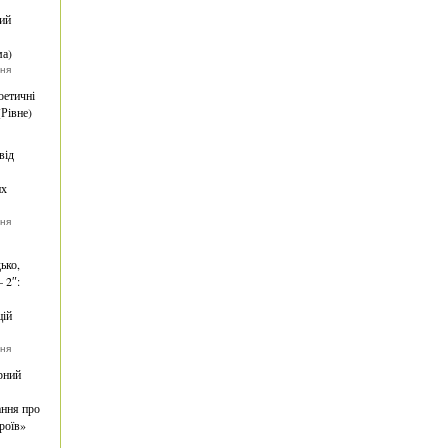
ий
ма)
тня
оетичні
(Рівне)
від
их
тня
ько,
 2″:
цій
тня
рний
ння про
роїв»