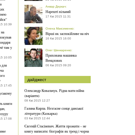
а
Анвар Деркач
:
ких
Нарешті вільний
існею
17 Кві 2015 11:31
йся”
15 10:39
Олена Максименко
:
 на
Вірші як заспокійливе на ніч
локував
16 Кві 2015 16:00
Бондаря
чё там у
Олег Шинкаренко
:
Прихована машинка
15 10:05
Венцлових
 для
06 Кві 2015 09:20
ача
ого
дайджест
у
15 17:45
Олександр Ковальчук. Рідна мати війна
уському
(варіанти)
08 Кві 2015 12:27
ь книги
Галина Кирпа. Незгасне сонце данської
ан,
літератури (Казкарка)
нзуру
03 Кві 2015 12:44
15 17:08
Євгеній Стасіневич. Життя прожити – не
тиме
книгу написати: біографія як тренд і чорна