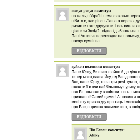
musya-pusya
коментує:
на жаль, в Україні нема фахових перек
нібито є, але рівень їхнього переклад
ризикне таке друкувати. і ось виплива
цікавили Захід?.. відповідь банальна: н
Пані Антоняк перекладає на польську, 
послуг сумнівна.
ВІДПОВІCТИ
вуйко з полонини
коментує:
Пане Юрку, Ви фист файно й до діла ск
типер мают,слава Йсу, од Вас дорогов
Вас, пане Юрку, то за три речі: гумор, 
сказати її в очи найбільшому пурису, 
пан Біг помагає у вашім життю та писа
признанні! Самий цимис! А позаяк я н
мені оту привовідку про тиць і москалі
про Вас, опришка знаменитого, вповід
ВІДПОВІCТИ
Піп Гапон
коментує:
Амінь!