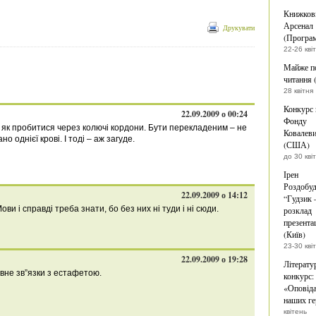
Книжков
Арсенал
Друкувати
(Програ
22-26 кві
Майже п
читання 
28 квітня
Конкурс 
22.09.2009 о 00:24
Фонду
 як пробитися через колючі кордони. Бути перекладеним – не
Ковалев
о однієї крові. І тоді – аж загуде.
(США)
до 30 кві
Ірен
Роздобуд
22.09.2009 о 14:12
“Гудзик –
и і справді треба знати, бо без них ні туди і ні сюди.
розклад
презента
(Київ)
23-30 кві
22.09.2009 о 19:28
Літерату
вне зв”язки з естафетою.
конкурс:
«Оповіда
наших ге
квітень