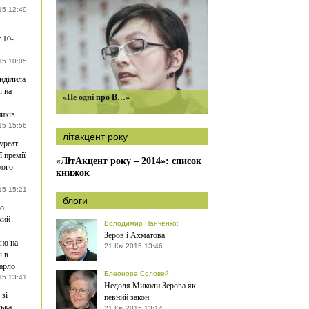
15 12:49
 10-
15 10:05
ділила
ч на
«Не одні про В…»
иків
15 15:56
літакцент року
ауреат
ї премії
«ЛітАкцент року – 2014»: список
кого
книжок
15 15:21
блоги
ро
кий
Володимир Панченко
:
Зеров і Ахматова
но на
21 Кві 2015 13:46
і в
арло
Елеонора Соловей
:
15 13:41
Недоля Миколи Зерова як
 зі
певний закон
ька
21 Кві 2015 13:14