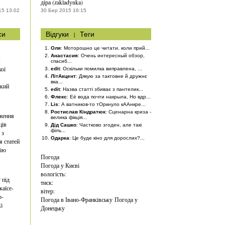
діра (zakladynka)
15 13:02
30 Бер 2015 16:15
си
Відгуки
|
Теги
Оля
: Моторошно це читати, коли прий...
Анастасия
: Очень интересный обзор,
я
спасиб...
ої
edit
: Оскільки помилка виправлена, ...
ЛітАкцент
: Дякую за тактовне й дружнє
вка...
ький
edit
: Назва статті збиває з пантелик...
Флекс
: Её вода почти накрыла, Но вдр...
Lis
: А ватников-то тОркнуло кААнкре...
Ростислав Кіндратюк
: Сценарна криза -
ження
велика фікція...
ців
Дід Сашко
: Частково згоден, але такі
філь...
 з
Одарка
: Це буде кіно для дорослих?...
я статей
дію
Погода
Погода у
Києві
вологість:
 під
тиск:
каїсе-
вітер:
о-
Погода в Івано-Франківську
Погода у
і
Донецьку