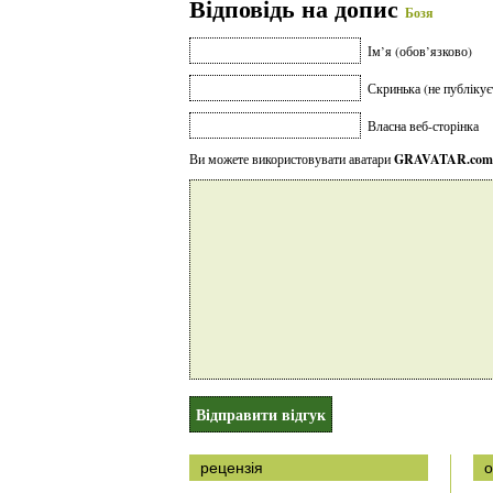
Відповідь на допис
Бозя
Ім’я (обов’язково)
Скринька (не публікує
Власна веб-сторінка
Ви можете використовувати аватари
GRAVATAR.com
рецензія
о