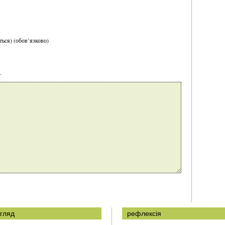
ться) (обов’язково)
.
гляд
рефлексія