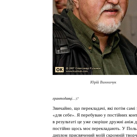
Юрій Винничук
грантодавці…)?
Звичайно, що перекладачі, які потім самі
«для себе». Я перебуваю у постійних кон
в результаті це уже скоріше дружні аніж д
постійно щось моє перекладають. У Поль
диплом присвячений моїй скромній творчос