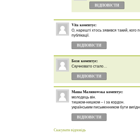
ВІДПОВІCТИ
Vita
коментує:
О, нарешті хтось зявився такий, кого 
публікації.
ВІДПОВІCТИ
Бозя
коментує:
Скучновато стало…
ВІДПОВІCТИ
Маша Малиноwsка
коментує:
молодець він.
тишком-нишком – і за кордон.
українським письменником бути вигідно
ВІДПОВІCТИ
Скасувати відповідь