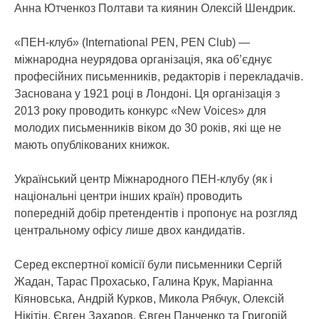
Анна Ютченкоз Полтави та киянин Олексій Шендрик.
«ПЕН-клуб» (International PEN, PEN Club) —
міжнародна неурядова організація, яка об’єднує
професійних письменників, редакторів і перекладачів.
Заснована у 1921 році в Лондоні. Ця організація з
2013 року проводить конкурс «New Voices» для
молодих письменників віком до 30 років, які ще не
мають опублікованих книжок.
Український центр Міжнародного ПЕН-клубу (як і
національні центри інших країн) проводить
попередній добір претендентів і пропонує на розгляд
центральному офісу лише двох кандидатів.
Серед експертної комісії були письменники Сергій
Жадан, Тарас Прохасько, Галина Крук, Маріанна
Кіяновська, Андрій Курков, Микола Рябчук, Олексій
Нікітін, Євген Захаров, Євген Панченко та Григорій