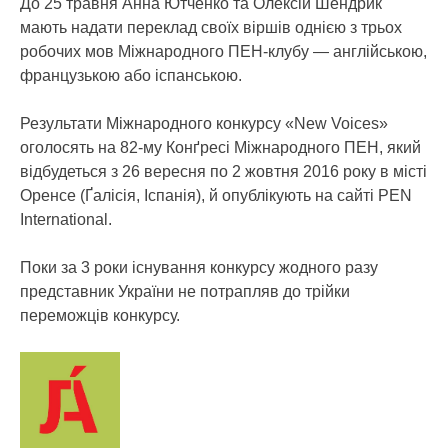
До 25 травня Анна Ютченко та Олексій Шендрик
мають надати переклад своїх віршів однією з трьох
робочих мов Міжнародного ПЕН-клубу — англійською,
французькою або іспанською.
Результати Міжнародного конкурсу «New Voices»
оголосять на 82-му Конґресі Міжнародного ПЕН, який
відбудеться з 26 вересня по 2 жовтня 2016 року в місті
Оренсе (Ґалісія, Іспанія), й опублікують на сайті PEN
International.
Поки за 3 роки існування конкурсу жодного разу
представник України не потрапляв до трійки
переможців конкурсу.