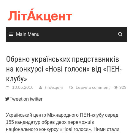
Skip
to
content
Main Menu
Обрано українських представників
на конкурсі «Нові голоси» від «ПЕН-
клубу»
13.05.2016
ЛітАкцент
Leave a comment
929
Tweet on twitter
Український центр Міжнародного ПЕН-клубу серед
155 кандидатур обрав двох переможців
національного конкурсу «Нові голоси». Ними стали