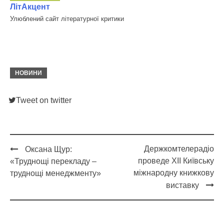
ЛітАкцент
Улюблений сайт літературної критики
НОВИНИ
Tweet on twitter
Держкомтелерадіо
Оксана Щур:
Post
проведе XII Київську
«Труднощі перекладу –
navigation
міжнародну книжкову
труднощі менеджменту»
виставку