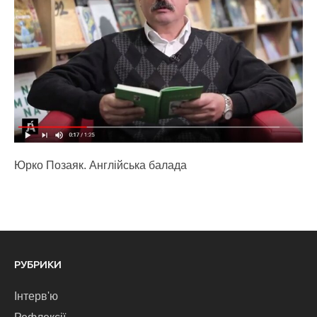
Юрко Позаяк. Англійська балада
РУБРИКИ
Інтерв'ю