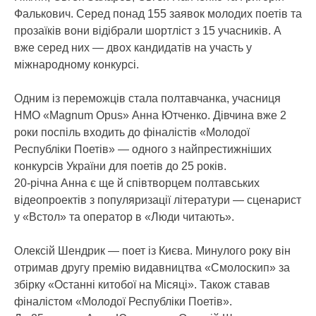
Фалькович. Серед понад 155 заявок молодих поетів та
прозаїків вони відібрали шортліст з 15 учасників. А
вже серед них — двох кандидатів на участь у
міжнародному конкурсі.
Одним із переможців стала полтавчанка, учасниця
НМО «Magnum Opus» Анна Ютченко. Дівчина вже 2
роки поспіль входить до фіналістів «Молодої
Республіки Поетів» — одного з найпрестижніших
конкурсів України для поетів до 25 років.
20-річна Анна є ще й співтворцем полтавських
відеопроектів з популяризації літератури — сценарист
у «Встол» та оператор в «Люди читають».
Олексій Шендрик — поет із Києва. Минулого року він
отримав другу премію видавництва «Смолоскип» за
збірку «Останні китобої на Місяці». Також ставав
фіналістом «Молодої Республіки Поетів».