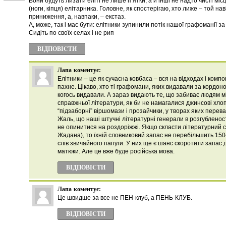
Вони будуть лизати еліті не лише п’ятки, а й інші не надто чисті міс
(ноги, кіпця) елітарника. Головне, як спостерігаю, хто лиже – той нав
приниження, а, навпаки, – екстаз.
А, може, так і має бути: елітники зупинили потік нашої графоманії з
Сидіть по своїх селах і не рип
ВІДПОВІCТИ
Лапа
коментує:
Елітники – це як сучасна ковбаса – вся на відходах і компо
пахне. Цікаво, хто ті графомани, яких видавали за кордон
когось видавали. А зараз видають те, що забиває людям мі
справжньої літератури, як би не намагалися джинсові хло
“підзаборні” віршомази і прозайчики, у творах яких перева
Жаль, що наші штучні літературні генерали в розгубленост
не опинитися на роздоріжжі. Якщо скласти літературний с
Жадана), то їхній словниковий запас не перебільшить 150
слів звичайного папуги. У них ще є шанс скоротити запас 
матюки. Але це вже буде російська мова.
ВІДПОВІCТИ
Лапа
коментує:
Це швидше за все не ПЕН-клуб, а ПЕНЬ-КЛУБ.
ВІДПОВІCТИ