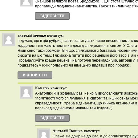
Знайшов великого поета Бродського… Ця істота штучно 
пропаганди людиноненависництва. Гачок з гнилим черв”я
ВІДПОВІCТИ
анатолій івченко
коментує:
я думаю, що в цій рубриці варто запитувати лише письменників, кн
кордоном, і які мають помітний досвід спілкування зі світом. У Олега 
Який сенс такої розмови. Він що, спілкувався з багатьма іноземни
сказати на цю тему. І як можна питати про рецепцію його творів, які
Проаналізуйте краще рецензії на поточні переклади укр. авторів у П
поцікавтесь у їхніх польських чи німецьких видавців про продажі.
ВІДПОВІCТИ
Kotsarev
коментує:
Анатолію! Я в жодному разі не хочу висловлювати якихос
“помітності мого спілкування зі світом” та інших ознак моє
справедливості, треба відзначити, що книжка яка-не-яка в Р
перекладів декількома мовами теж існують:)
ВІДПОВІCТИ
Анатолій Івченко
коментує:
Олеже, це докір не до Вас, а до організатора ру