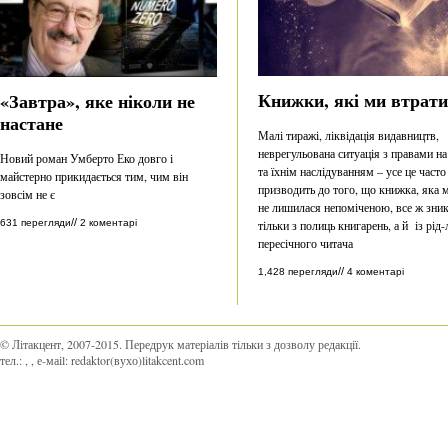
Книжки, які ми втрат
«Завтра», яке ніколи не
настане
Малі тиражі, ліквідація видавництв,
неврегульована ситуація з правами на
Новий роман Умберто Еко довго і
та їхнім наслідуванням – усе це часто
майстерно прикидається тим, чим він
призводить до того, що книжка, яка 
зовсім не є
не лишилася непоміченою, все ж зник
//
тільки з полиць книгарень, а й із рід-
631 перегляди
2 коментарі
пересічного читача
//
1,428 перегляди
4 коментарі
© Літакцент, 2007-2015
.
Передрук матеріалів тільки з дозволу редакції.
тел.:
,
, е-маіl:
redaktor(вухо)litakcent.com