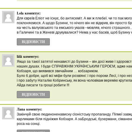
Lola
коментує:
Для євреїв Еліот не існує, бо антисеміт. А ми ж плебеї. чи то пак мо
поклоняємося. А щодо Бузини, то нічого він не відкрив, він просто б
на честь валуєвського та емського указів –мовляв, нічого страшного. 
в Галичині та в Женеві друкувалися? Нема у нас басків, щоб Бузину 
ВІДПОВІCТИ
lälä
коментує:
Якщо за такої затятої ненависті до Бузини – він досі живе і здоровст
наших душах. І буде СПРАВЖНІМ УКРАЇНСЬКИМ ГЕРОЄМ, адже нам в
Кобзаря, що виявився звичайним … кобзариком.
Було б добре, щоб всі міфи були розвіяні: і про пороки Лесі, і про 
і про забуту Наталію Кобринську, як вона чоловікам веремію крутил
Айда писати та гроші робити !!!
ВІДПОВІCТИ
Лапа
коментує:
Закінчуй свою людиноненависну сіоністську пропаганду. Пігмеї зав
карликами біля підніжжя Кобзаря. А заБродські, бузермани, сіманенке
роса на сонці.