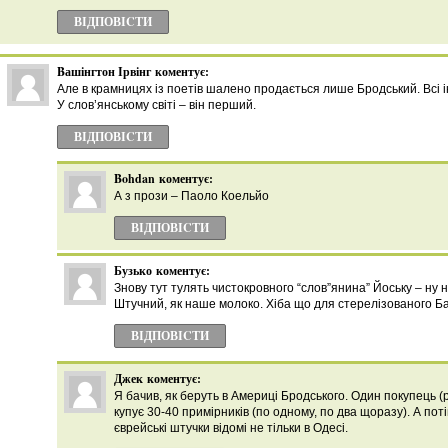
ВІДПОВІCТИ
Bашінгтон Ірвінг
коментує:
Aле в крамницях із поетів шалено продається лише Бродський. Всі і
У слов’янському світі – він перший.
ВІДПОВІCТИ
Bohdan
коментує:
А з прози – Паоло Коельйо
ВІДПОВІCТИ
Бузько
коментує:
Знову тут тулять чистокровного “слов”янина” Йоську – ну не
Штучний, як наше молоко. Хіба що для стерелізованого Баз
ВІДПОВІCТИ
Джек
коментує:
Я бачив, як беруть в Америці Бродського. Один покупець (
купує 30-40 примірників (по одному, по два щоразу). А поті
єврейські штучки відомі не тільки в Одесі.