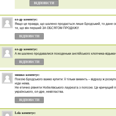
ВІДПОВІCТИ
ол-др
коментує:
Якщо це правда, що шалено продається лише Бродський, то дане св
те, що він перший ЗА ОБСЯГОМ ПРОДАЖУ.
ВІДПОВІCТИ
ол-др
коментує:
А як шалено продавалися походеньки англійського хлопчика-відьмач
ВІДПОВІCТИ
мишко
коментує:
Поезію Бродського важко купити: її тільки викинть – відразу ж розкуп
ніде нема.
Не етично рівняти Нобелівського лауреата з попсою. Це кричущий 
українського, ол-дре, невігластва.
ВІДПОВІCТИ
Lola
коментує: