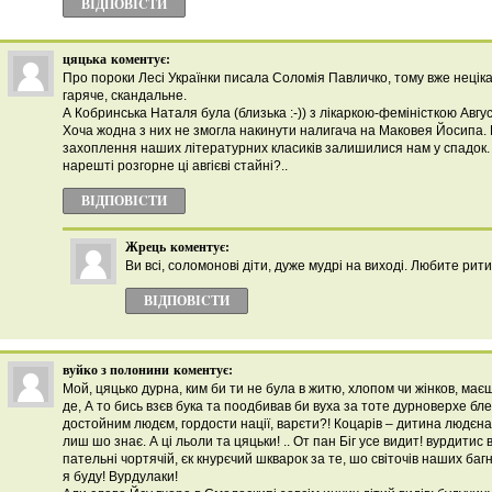
ВІДПОВІCТИ
цяцька
коментує:
Про пороки Лесі Українки писала Соломія Павличко, тому вже неціка
гаряче, скандальне.
А Кобринська Наталя була (близька :-)) з лікаркою-феміністкою Авг
Хоча жодна з них не змогла накинути налигача на Маковея Йосипа. Б
захоплення наших літературних класиків залишилися нам у спадок.
нарешті розгорне ці авгієві стайні?..
ВІДПОВІCТИ
Жрець
коментує:
Ви всі, соломонові діти, дуже мудрі на виході. Любите рити
ВІДПОВІCТИ
вуйко з полонини
коментує:
Мой, цяцько дурна, ким би ти не була в житю, хлопом чи жінков, маєш
де, А то бись взєв бука та поодбивав би вуха за тоте дурноверхе бле
достойним людєм, гордости нації, варєти?! Коцарів – дитина людєна, 
лиш шо знає. А ці льоли та цяцьки! .. От пан Біг усе видит! вурдитис в
пательні чортячій, єк кнурєчий шкварок за те, шо світочів наших ба
я буду! Вурдулаки!