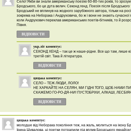
Село! Якби ви знали американську поезію 60-80-тих років, то зрозуиі
Бродського, бо це дута велич. Секонд генд. Поезія після Бродського та
Бродський не вплинув на жодного зарубіжного автора, тільки на росі
зокрема на Неборака і Андруховича, бо ж і вони не знають сучасної 
коли Андрухович переклав американських поетів-бітників, то й роз
Півня.
ВІДПОВІCТИ
укр.літ
коментує:
СЕКОНД ХЕНД – так це ж наше-рідне. Все що там, лише кіл
третій світ. Така й література.
ВІДПОВІCТИ
цяцька
коментує:
СЕЛО – ТЕЖ ЛЮДИ, ЛОЛО!
НЕ ХАРКАЙТЕ НА СЕЛЯН, МИ ГІДНІ ТОГО, ЩОБ НАМИ 
СКАЖЕМО ГО-РО-ДЯ-НИ! ПУСТОБРІХИ, АЛКАШІ, ЛЕСБІ
ВІДПОВІCТИ
цяцька
коментує:
молодше від Неборака покоління теж, на жаль, молиться на ікону Бро
Ірина Шувалова. ці поетки потрапили під вплив Бродського якнайси