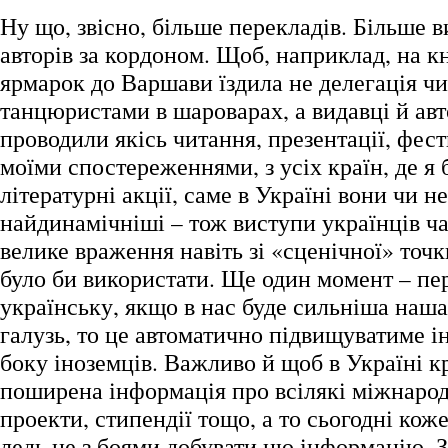
Ну що, звісно, більше перекладів. Більше 
авторів за кордоном. Щоб, наприклад, на 
ярмарок до Варшави їздила не делегація чи
танцюристами в шароварах, а видавці й ав
проводили якісь читання, презентації, фести
моїми спостереженнями, з усіх країн, де я 
літературні акції, саме в Україні вони чи н
найдинамічніші – тож виступи українців ч
велике враження навіть зі «сценічної» точк
було би використати. Ще один момент – пе
українську, якщо в нас буде сильніша наш
галузь, то це автоматично підвищуватиме ін
боку іноземців. Важливо й щоб в Україні к
поширена інформація про всілякі міжнарод
проекти, стипендії тощо, а то сьогодні кож
ледь не з боями добувати цю інформацію. 