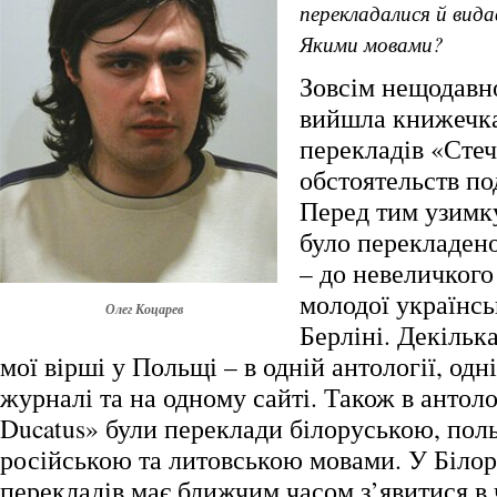
перекладалися й вида
Якими мовами?
Зовсім нещодавно
вийшла книжечка
перекладів «Сте
обстоятельств п
Перед тим узимк
було перекладено
– до невеличког
молодої українськ
Олег Коцарев
Берліні. Декільк
мої вірші у Польщі – в одній антології, одн
журналі та на одному сайті. Також в антол
Ducatus» були переклади білоруською, пол
російською та литовською мовами. У Білор
перекладів має ближчим часом з’явитися в 