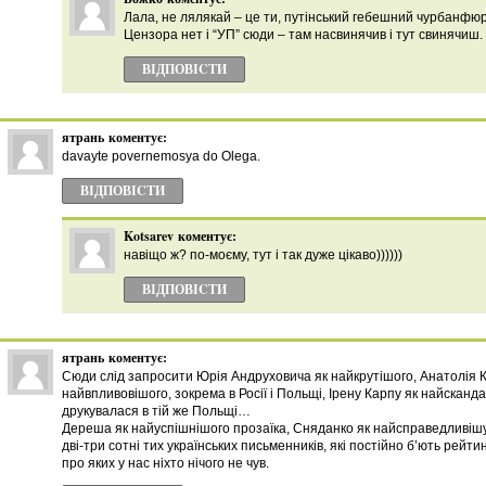
Лала, не лялякай – це ти, путінський гебешний чурбанфю
Цензора нет і “УП” сюди – там насвинячив і тут свинячиш.
ВІДПОВІCТИ
ятрань
коментує:
davayte povernemosya do Olega.
ВІДПОВІCТИ
Kotsarev
коментує:
навіщо ж? по-моєму, тут і так дуже цікаво))))))
ВІДПОВІCТИ
ятрань
коментує:
Сюди слід запросити Юрія Андруховича як найкрутішого, Анатолія К
найвпливовішого, зокрема в Росії і Польщі, Ірену Карпу як найсканд
друкувалася в тій же Польщі…
Дереша як найуспішнішого прозаїка, Сняданко як найсправедливішу,
дві-три сотні тих українських письменників, які постійно б’ють рейти
про яких у нас ніхто нічого не чув.