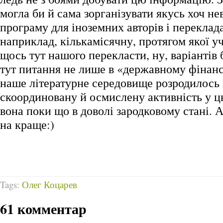
могла би й сама зорганізувати якусь хоч не
програму для іноземних авторів і переклада
наприклад, кількамісячну, протягом якої у
щось тут нашого перекласти, ну, варіантів б
тут питання не лише в «державному фінанс
наше літературне середовище розродилось 
скоординовану й осмислену активність у ц
вона поки що в доволі зародковому стані. 
на краще:)
Tags:
Олег Коцарев
61 комментар