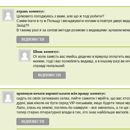
ятрань
коментує:
Цілковито погоджуюсь з вами, але що ж тоді робити?
Самім їхати в ту ж Польщу і висаджувати ногами в повітря двері ви
Захід?!!
В такому разі я за силові методи розмови з видавцями: кулаком межи 
ВІДПОВІCТИ
Шпак
коментує:
От коли замість вас якийсь дядечко в ярмулці оплатить ви
книжки, тоді і вас полюблять видавці, а в іншому разі ви ніч
справді геніальний.
ВІДПОВІCТИ
пропоную почати нарешті казати всім правду
коментує:
сидіть по своїх затюканих селах, пийте самогон і мрійте, що вас хто
дурні, вам ніколи не бути серед VIP-письмаків, якщо будете лише мр
Лапо, злазь на землю, поглянь-бо навкруги – все змінилось, а ти щ
тепер стерно літературної влади в тих, хто знає найбільше матюгів.
ВІДПОВІCТИ