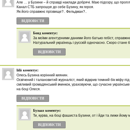
Але … у Бузини – й справді наклади добрячі. Маю підозру, що проп
Канал СТБ запрошуе до себе Бузину, як героя.
Як його справжнє прізвище?.. Фельдман?..
ВІДПОВІCТИ
Бонд
коментує:
За моїми агентурними даними його батько гебіст, справжн
Натуральний українець і русскій одночасно. Скоро стане 
ВІДПОВІCТИ
lälä
коментує:
Олесь Бузина корінний киянин.
Освічений і талановитий журналіст, який відкрив темний бік міфу пі
сміливий громадянський вчинкок, ураховуючи, що сучасне українське
на боці Олеся.
ВІДПОВІCТИ
Бузько
коментує:
Ти, курва, на боці фашиста Бузини, от і йди та лижи йому
ВІДПОВІCТИ