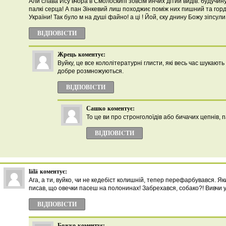
Али слава Йсу вчора в Смолоскипі зовсім инчих дітий видів: будучину
палкі серца! А пан Зінкевий лиш походжиє поміж них пишний та горд
України! Так було м на душі файно! а ці ! Йой, єку днину Божу зіпсули!
ВІДПОВІCТИ
Жрець
коментує:
Вуйку, це все кололітературні глисти, які весь час шукают
добре розмножуються.
ВІДПОВІCТИ
Сашко
коментує:
То це ви про стронголоїдів або бичачих цепнів, 
ВІДПОВІCТИ
lälä
коментує:
Ага, а ти, вуйко, чи не кедебіст колишній, тепер перефарбувався. Я
писав, що овечки пасеш на полонинах! Забрехався, собако?! Вивчи ук
ВІДПОВІCТИ
Божко
коментує: