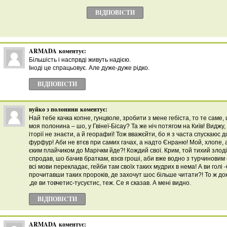
ВІДПОВІCТИ
ARMADA
коментує:
Більшість і наспрвді живуть надією.
Іноді це спрацьовує. Але дуже-дуже рідко.
ВІДПОВІCТИ
вуйко з полонини
коментує:
Най тебе качка копне, гунцволе, зробити з мене гебіста, то те саме, 
моя полонина – шо, у Гвінеї-Бісау? Та же ніч потягом на Київ! Виджу,
іторії не знаєти, а й георафиї! Тож вважєйти, бо я з часта спускаюс д
фурфур! Аби не втєв при самих гачах, а надто Єнраню! Мой, хлопе, а
єким плайчиком до Марічкм йде?! Кождий свої. Крим, той тихий злодій,
спродав, шо бачив браткам, взєв гроші, аби вже водно з турчиновим єв
всі мови перекладає, гейби там своїх таких мудрих в нема! А ви голі -б
прочитавши таких пророків, де захочут шос більше читати?! То ж доки
,де ви товчетис-тусуєтис, теж. Се я сказав. А мені видно.
ВІДПОВІCТИ
ARMADA
коментує: