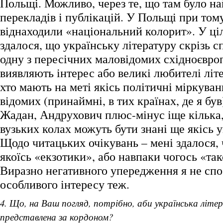
Польщі. Можливо, через те, що там було н
перекладів і публікацій. У Польщі при том
віднаходили «національний колорит». У ці
здалося, що українську літературу скрізь 
одну з пересічних маловідомих східноєвро
виявляють інтерес або великі любителі літе
хто мають на меті якісь політичні міркуван
відомих (принаймні, в тих країнах, де я був
Жадан, Андрухович плюс-мінус іще кілька,
вузьких колах можуть бути знані ще якісь у
Щодо читацьких очікувань – мені здалося,
якоїсь «екзотики», або навпаки чогось «таког
Виразно негативного упередження я не спос
особливого інтересу теж.
4. Що, на Ваш погляд, потрібно, аби українська літе
представлена за кордоном?