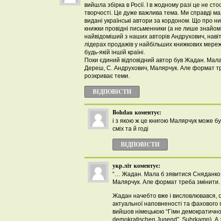
вийшла збірка в Росії. І в жодному разі це не ст
творчості. Це дуже важлива тема. Ми справді м
видані українські автори за кордоном. Що про ни
книжки провідні письменники (а не лише знайомі
найвідоміший з наших авторів Андрухович, навіт
лідерах продажів у найбільших книжкових мереж
будь-якій іншій країні.
Поки єдиний відповідний автор був Жадан. Мала
Дереш, С. Андрухович, Малярчук. Але формат тр
розкриває теми.
ВІДПОВІCТИ
Bohdan
коментує:
і з якою ж це книгою Малярчук може б
сміх та й годі
ВІДПОВІCТИ
укр.літ
коментує:
“… Жадан. Мала б зявитися Сняданко,
Малярчук. Але формат треба змінити. 
Жадан начебто вже і висловлювався, о
актуальної наповненості та фахового п
вийшов німецькою “Гімн демократичної
demokratischen Jugend”, Suhrkamp). А 