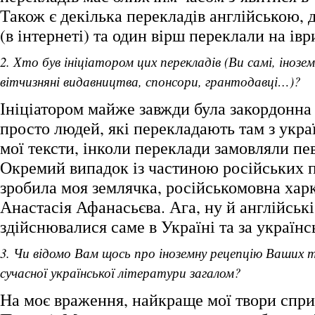
Також є декілька перекладів англійською, 
(в інтернеті) та один вірш переклали на івр
2. Хто був ініціатором цих перекладів (Ви самі, інозе
вітчизняні видавництва, спонсори, грантодавці…)?
Ініціатором майже завжди була закордонна 
просто людей, які перекладають там з укра
мої тексти, інколи переклади замовляли пев
Окремий випадок із частиною російських п
зробила моя землячка, російськомовна харк
Анастасія Афанасьєва. Ага, ну й англійськ
здійснювалися саме в Україні та за українс
3. Чи відомо Вам щось про іноземну рецепцію Ваших 
сучасної української літератури загалом?
На моє враження, найкраще мої твори сприй