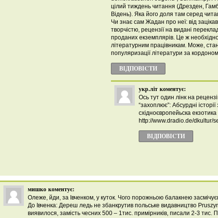
цілий тиждень читання (Дрезден, Гамбу
Відень). Яка його доля там серед чита
Чи знає сам Жадан про неї: від зацік
творчістю, рецензії на видані переклад
проданих екземплярів. Це ж необхідно
літературним працівникам. Може, ста
популяризації літератури за кордоном
ВІДПОВІCТИ
укр.літ
коментує:
Ось тут один лінк на реценз
“захоплює”: Абсурдні історії 
східноєвропейьска екзотика з
http://www.dradio.de/dkultur/
ВІДПОВІCТИ
мишко
коментує:
Олеже, йди, за Івченком, у куток. Чого порожньою балакнею засмічує
До Івченка: Дереш ледь не збанкрутив польське видавництво Pruszуnski
виявилося, замість чесних 500 – 1тис. примірників, писали 2-3 тис. 