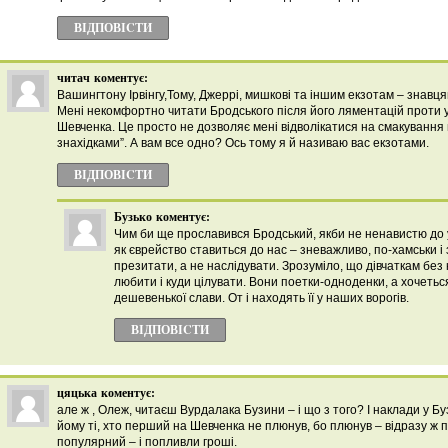
ВІДПОВІCТИ
читач
коментує:
Вашингтону Ірвінгу,Тому, Джеррі, мишкові та іншим екзотам – знавця
Мені некомфортно читати Бродського після його ляментацій проти у
Шевченка. Це просто не дозволяє мені відволікатися на смакування
знахідками”. А вам все одно? Ось тому я й називаю вас екзотами.
ВІДПОВІCТИ
Бузько
коментує:
Чим би ще прославився Бродський, якби не ненавистю до у
як єврейство ставиться до нас – зневажливо, по-хамськи і 
презитати, а не наслідувати. Зрозуміло, що дівчаткам без 
любити і куди цілувати. Вони поетки-одноденки, а хочеться
дешевенької слави. От і находять її у наших ворогів.
ВІДПОВІCТИ
цяцька
коментує:
але ж , Олеж, читаєш Вурдалака Бузини – і що з того? І наклади у Б
йому ті, хто перший на Шевченка не плюнув, бо плюнув – відразу ж 
популярний – і попливли гроші.