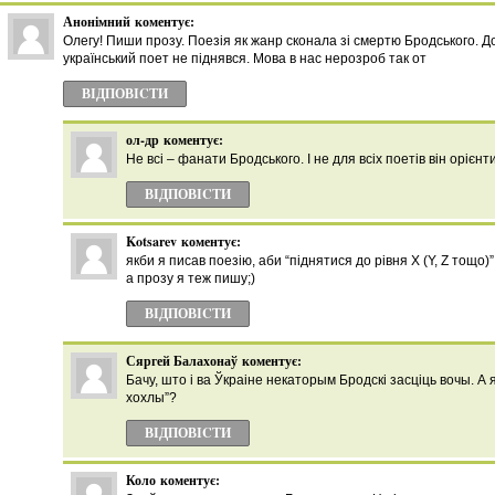
Анонімний
коментує:
Олегу! Пиши прозу. Поезія як жанр сконала зі смертю Бродського. 
український поет не піднявся. Мова в нас нерозроб так от
ВІДПОВІCТИ
ол-др
коментує:
Не всі – фанати Бродського. І не для всіх поетів він орієнт
ВІДПОВІCТИ
Kotsarev
коментує:
якби я писав поезію, аби “піднятися до рівня Х (Y, Z тощо)”,
а прозу я теж пишу;)
ВІДПОВІCТИ
Сяргей Балахонаў
коментує:
Бачу, што і ва Ўкраіне некаторым Бродскі засціць вочы. А
хохлы”?
ВІДПОВІCТИ
Коло
коментує: