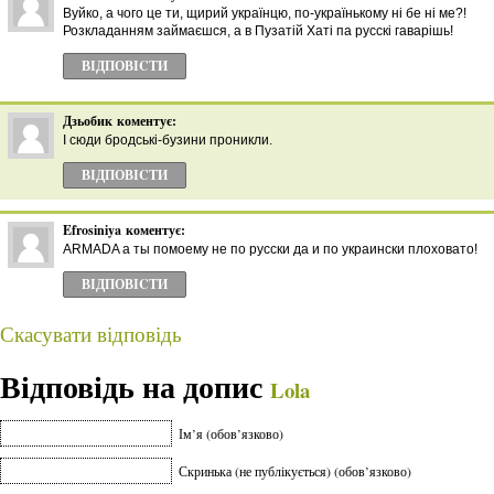
Вуйко, а чого це ти, щирий українцю, по-українькому ні бе ні ме?!
Розкладанням займаєшся, а в Пузатій Хаті па русскі гаварішь!
ВІДПОВІCТИ
Дзьобик
коментує:
І сюди бродські-бузини проникли.
ВІДПОВІCТИ
Efrosiniya
коментує:
ARMADA а ты помоему не по русски да и по украински плоховато!
ВІДПОВІCТИ
Скасувати відповідь
Відповідь на допис
Lola
Ім’я (обов’язково)
Скринька (не публікується) (обов’язково)