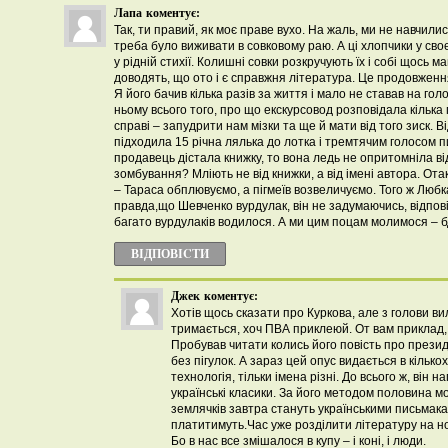
Лапа
коментує:
Так, ти правий, як моє праве вухо. На жаль, ми не навчили
треба було виживати в совковому раю. А ці хлопчики у сво
у рідній стихії. Колишні совки розкручують їх і собі щось м
доводять, що ото і є справжня література. Це продовжен
Я його бачив кілька разів за життя і мало не ставав на голо
ньому всього того, про що екскурсовод розповідала кілька 
справі – запудрити нам мізки та ще й мати від того зиск. Ві
підходила 15 річна лялька до лотка і тремтячим голосом 
продавець дістала книжку, то вона ледь не опритомніла ві
зомбування? Мліють не від книжки, а від імені автора. Ота
– Тараса обплювуємо, а пігмеїв возвеличуємо. Того ж Люб
правда,що Шевченко вурдулак, він не задумаючись, відповів:
багато вурдулаків водилося. А ми цим поцам молимося – б
ВІДПОВІCТИ
Джек
коментує:
Хотів щось сказати про Куркова, але з голови ви
тримається, хоч ПВА приклеюй. От вам приклад, 
Пробував читати колись його повість про президе
без пігулок. А зараз цей опус видається в кількох
технологія, тільки імена різні. До всього ж, він 
українські класики. За його методом половина м
землячків завтра стануть українськими письмака
платитимуть.Час уже розділити літературу на н
Бо в нас все змішалося в купу – і коні, і люди.