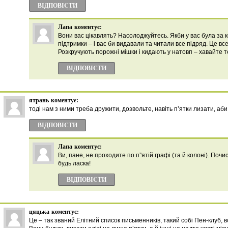
ВІДПОВІCТИ
Лапа
коментує:
Вони вас цікавлять? Насолоджуйтесь. Якби у вас була за
підтримки – і вас би видавали та читали все підряд. Це все
Розкручують порожні мішки і кидають у натовп – хавайте т
ВІДПОВІCТИ
ятрань
коментує:
тоді нам з ними треба дружити, дозвольте, навіть п’ятки лизати, аб
ВІДПОВІCТИ
Лапа
коментує:
Ви, пане, не проходите по п”ятій графі (та й колоні). Почи
будь ласка!
ВІДПОВІCТИ
цяцька
коментує:
Це – так званий Елітний список письменників, такий собі Пен-клуб, в