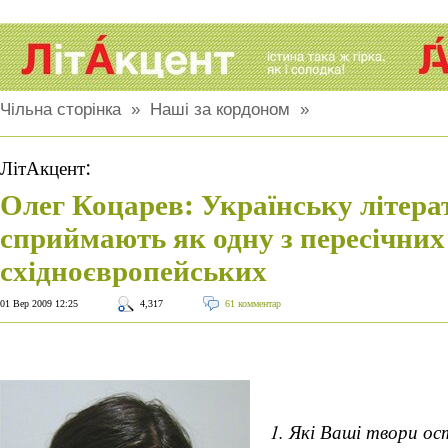
Чільна сторінка
»
Наші за кордоном
»
:
ЛітАкцент
Олег Коцарев: Українську літера
сприймають як одну з пересічни
східноєвропейських
01 Вер 2009 12:25
4,317
61 комментар
1. Які Ваші твори ос