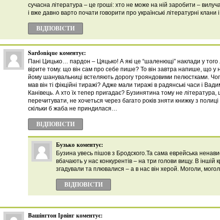
сучасна література – це гроші: хто не може на ній заробити – вилуч
і вже давно варто почати говорити про українські літературні клани 
ВІДПОВІCТИ
Sardonique
коментує:
Пані Цицько… пардон – Цяцько! А які це “шаленющі” наклади у того
вірите тому. що він сам про себе пише? То він завтра напише, що у н
йому шанувальниці встеляють дорогу трояндовими пелюстками. Чого 
мав він ті фікційні тиражі? Адже мали тиражі в радянські часи і Вад
Канівець. А хто їх тепер пригадає? Бузинятина тому не література, щ
перечитувати, не хочеться через багато років зняти книжку з полиці 
скільки б жаба не приндилася…
ВІДПОВІCТИ
Бузько
коментує:
Бузина увесь пішов з Бродского.Та сама еврейська ненавис
вбачають у нас конкурентів – на три голови вищу. В іншій к
згадували та плювалися – а в нас він херой. Моголи, могол
ВІДПОВІCТИ
Bашінгтон Ірвінг
коментує: