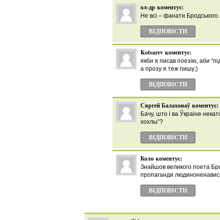
ол-др
коментує:
Не всі – фанати Бродського. І
ВІДПОВІCТИ
Kotsarev
коментує:
якби я писав поезію, аби “під
а прозу я теж пишу;)
ВІДПОВІCТИ
Сяргей Балахонаў
коментує:
Бачу, што і ва Ўкраіне нека
хохлы”?
ВІДПОВІCТИ
Коло
коментує:
Знайшов великого поета Бр
пропаганди людиноненависни
ВІДПОВІCТИ