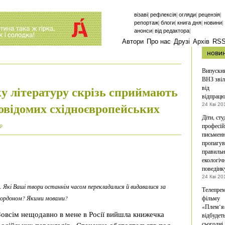
|
|
|
|
візаві
рефлексія
огляди
рецензія
|
|
|
|
репортаж
блоги
книга дня
новини
|
|
анонси
від редактора
Автори
Про нас
Друзі
Архів
RS
нови
Випускн
ВНЗ звіл
у літературу скрізь сприймають
від
відпрацю
ловідомих східноєвропейських
24 Кві 20
Діти, сту
професій
ар
письмен
пропагув
правиль
екологіч
поведінк
24 Кві 20
. Які Ваші твори останнім часом перекладалися й видавалися за
Телепрем
кордоном? Якими мовами?
фільму
«Плем’я
Зовсім нещодавно в мене в Росії вийшла книжечка
відбудет
сьогодні