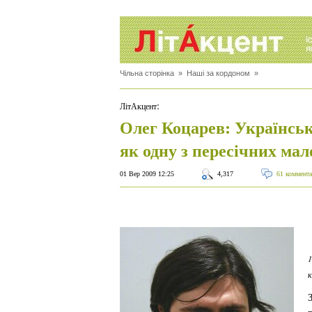
Чільна сторінка
»
Наші за кордоном
»
:
ЛітАкцент
Олег Коцарев: Українськ
як одну з пересічних ма
01 Вер 2009 12:25
4,317
61 коммент
1