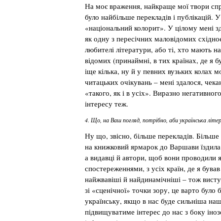
На моє враження, найкраще мої твори спр
було найбільше перекладів і публікацій. 
«національний колорит». У цілому мені з
як одну з пересічних маловідомих східноє
любителі літератури, або ті, хто мають на
відомих (принаймні, в тих країнах, де я 
іще кілька, ну й у певних вузьких колах 
читацьких очікувань – мені здалося, чека
«такого, як і в усіх». Виразно негативног
інтересу теж.
4. Що, на Ваш погляд, потрібно, аби українська літ
Ну що, звісно, більше перекладів. Більш
на книжковий ярмарок до Варшави їздила
а видавці й автори, щоб вони проводили як
спостереженнями, з усіх країн, де я бував 
найжвавіші й найдинамічніші – тож висту
зі «сценічної» точки зору, це варто було
українську, якщо в нас буде сильніша на
підвищуватиме інтерес до нас з боку іно