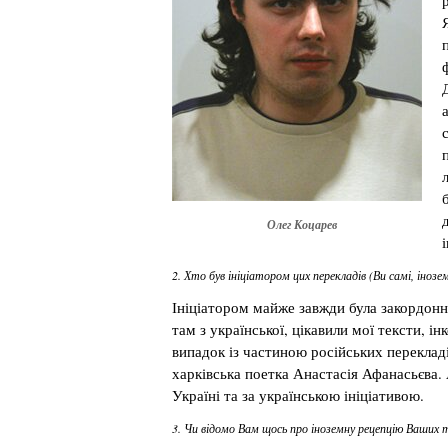
Олег Коцарев
2. Хто був ініціатором цих перекладів (Ви самі, іно
Ініціатором майже завжди була закордонн
там з української, цікавили мої тексти, і
випадок із частиною російських перекладі
харківська поетка Анастасія Афанасьєва. 
Україні та за українською ініціативою.
3. Чи відомо Вам щось про іноземну рецепцію Ваших 