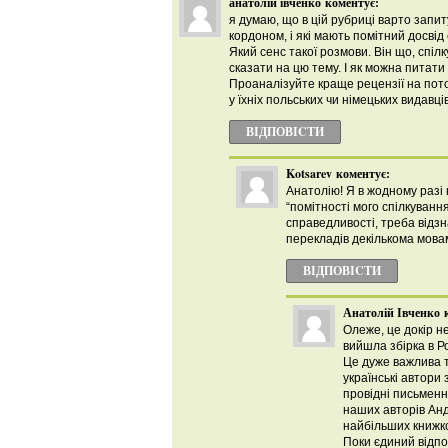
анатолій івченко
коментує:
я думаю, що в цій рубриці варто запи
кордоном, і які мають помітний досвід 
Який сенс такої розмови. Він що, спі
сказати на цю тему. І як можна питати
Проаналізуйте краще рецензії на поточ
у їхніх польських чи німецьких видавці
ВІДПОВІCТИ
Kotsarev
коментує:
Анатолію! Я в жодному разі
“помітності мого спілкування
справедливості, треба відзна
перекладів декількома мовам
ВІДПОВІCТИ
Анатолій Івченко
Олеже, це докір не
вийшла збірка в Ро
Це дуже важлива т
українські автори
провідні письменн
наших авторів Анд
найбільших книжко
Поки єдиний відп