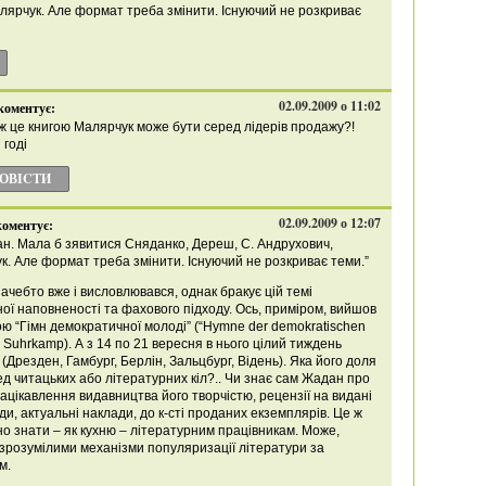
лярчук. Але формат треба змінити. Існуючий не розкриває
02.09.2009 о 11:02
коментує:
 ж це книгою Малярчук може бути серед лідерів продажу?!
 годі
ПОВІCТИ
02.09.2009 о 12:07
коментує:
н. Мала б зявитися Сняданко, Дереш, С. Андрухович,
к. Але формат треба змінити. Існуючий не розкриває теми.”
чебто вже і висловлювався, однак бракує цій темі
ої наповненості та фахового підходу. Ось, приміром, вийшов
ою “Гімн демократичної молоді” (“Hymne der demokratischen
 Suhrkamp). А з 14 по 21 вересня в нього цілий тиждень
(Дрезден, Гамбург, Берлін, Зальцбург, Відень). Яка його доля
д читацьких або літературних кіл?.. Чи знає сам Жадан про
 зацікавлення видавництва його творчістю, рецензії на видані
и, актуальні наклади, до к-сті проданих екземплярів. Це ж
но знати – як кухню – літературним працівникам. Може,
 зрозумілими механізми популяризації літератури за
м.