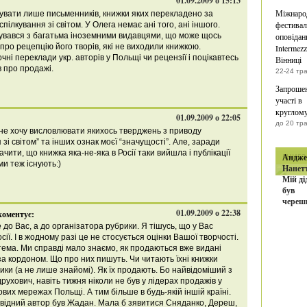
01.09.2009 о 15:13
Міжнаро
тувати лише письменників, книжки яких перекладено за
фестивал
спілкування зі світом. У Олега немає ані того, ані іншого.
лкувався з багатьма іноземними видавцями, що може щось
оповідан
 про рецепцію його творів, які не виходили книжкою.
Intermezz
ні переклади укр. авторів у Польщі чи рецензії і поцікавтесь
Вінниці
в про продажі.
22-24 тр
Запроше
участі в
круглому
01.09.2009 о 22:05
до 20 тр
 не хочу висловлювати якихось тверджень з приводу
 зі світом” та інших ознак моєї “значущості”. Але, заради
чити, що книжка яка-не-яка в Росії таки вийшла і публікації
книга
Андже
и теж існують:)
Нанетт
Мій ді
був
череш
01.09.2009 о 22:38
коментує:
 до Вас, а до організатора рубрики. Я тішусь, що у Вас
сії. І в жодному разі це не стосується оцінки Вашої творчості.
ема. Ми справді мало знаємо, як продаються вже видані
 за кордоном. Що про них пишуть. Чи читають їхні книжки
ики (а не лише знайомі). Як їх продають. Бо найвідоміший з
рухович, навіть тижня ніколи не був у лідерах продажів у
вих мережах Польщі. А тим більше в будь-якій іншій країні.
овідний автор був Жадан. Мала б зявитися Сняданко, Дереш,