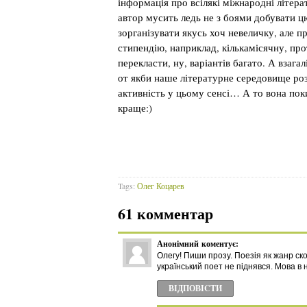
інформація про всілякі міжнародні літера
автор мусить ледь не з боями добувати ц
зорганізувати якусь хоч невеличку, але п
стипендію, наприклад, кількамісячну, пр
перекласти, ну, варіантів багато. А взаг
от якби наше літературне середовище ро
активність у цьому сенсі… А то вона пок
краще:)
Tags:
Олег Коцарев
61 комментар
Анонімний
коментує:
Олегу! Пиши прозу. Поезія як жанр ск
український поет не піднявся. Мова в 
ВІДПОВІCТИ