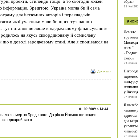
турні проекти, стипендії тощо, а то сьогодні кожен
образи
ю інформацію. Зрештою, Україна могла би й сама
22 Кві 20
рограму для іноземних авторів і перекладачів,
отягом якої учасники мали би щось тут нашого
анон
алі, тут питання не лише в «державному фінансуванні» –
Дев’яте
зродилось на якусь скоординовану й осмислену
врученн
и що в доволі зародковому стані. Але я сподіваюся на
Мистецьк
премії
«Глодос
скарб»
24 квітня
Нагород
Друкувати
перемож
конкурсу
написанн
у Вікіпе
25 квітня
Я на тебе
01.09.2009 о 14:44
чекатиму
онала зі смертю Бродського. До рівня Йосипа ще жоден
деревом 
нас нерозроб так от
дра (афр
українськ
читання)
26 квітня