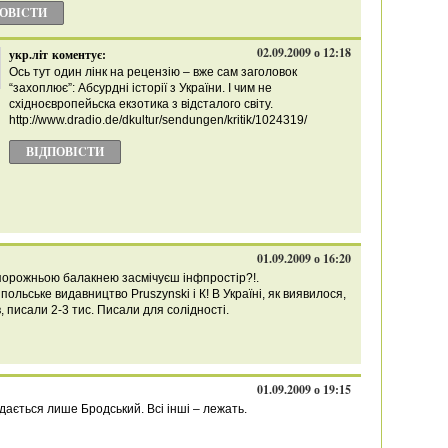
ПОВІCТИ
02.09.2009 о 12:18
укр.літ
коментує:
Ось тут один лінк на рецензію – вже сам заголовок
“захоплює”: Абсурдні історії з України. І чим не
східноєвропейьска екзотика з відсталого світу.
http://www.dradio.de/dkultur/sendungen/kritik/1024319/
ВІДПОВІCТИ
01.09.2009 о 16:20
о порожньою балакнею засмічуєш інфпростір?!.
польське видавництво Pruszуnski і К! В Україні, як виявилося,
, писали 2-3 тис. Писали для солідності.
01.09.2009 о 19:15
дається лише Бродський. Всі інші – лежать.