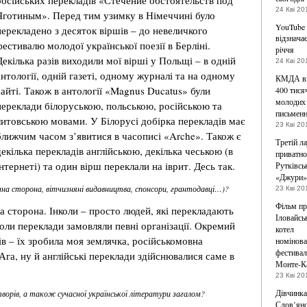
російських перекладів «Стечение обстоятельств под
24 Кві 20
Яготиным». Перед тим узимку в Німеччині було
YouTube
перекладено з десяток віршів – до невеличкого
відзначає
фестивалю молодої української поезії в Берліні.
річчя
Декілька разів виходили мої вірші у Польщі – в одній
24 Кві 20
антології, одній газеті, одному журналі та на одному
КМДА ви
сайті. Також в антології «Magnus Ducatus» були
400 тися
молодих
переклади білоруською, польською, російською та
письменн
литовською мовами. У Білорусі добірка перекладів має
23 Кві 20
ближчим часом з’явитися в часописі «Arche». Також є
Третій л
декілька перекладів англійською, декілька чеською (в
приватно
інтернеті) та один вірш переклали на іврит. Десь так.
Рутківсь
«Джури»
земна сторона, вітчизняні видавництва, спонсори, грантодавці…)?
23 Кві 20
Фільм п
а сторона. Інколи – просто людей, які перекладають
Іловайсь
нколи переклади замовляли певні організації. Окремий
котел
в – їх зробила моя землячка, російськомовна
номінова
фестивал
Ага, ну й англійські переклади здійснювалися саме в
Монте-К
23 Кві 20
Дівчинка
творів, а також сучасної української літератури загалом?
Слов’янс