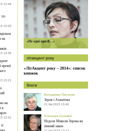
15 12:49
 10-
15 10:05
ділила
ч на
«Не одні про В…»
иків
15 15:56
літакцент року
ауреат
ї премії
«ЛітАкцент року – 2014»: список
кого
книжок
15 15:21
блоги
ро
кий
Володимир Панченко
:
Зеров і Ахматова
но на
21 Кві 2015 13:46
і в
арло
Елеонора Соловей
:
15 13:41
Недоля Миколи Зерова як
 зі
певний закон
ька
21 Кві 2015 13:14