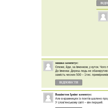
ВІД
мишко
коментує:
Олеже, йди, за Івченком, у куток. Чог
До Івченка: Дереш ледь не збанкрутив 
замість чесних 500 – 1тис. примірників
ВІДПОВІCТИ
Bашінгтон Ірвінг
коментує:
Aле в крамницях із поетів шалено про
У слов’янському світі – він перший.