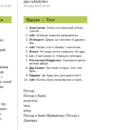
діра (zakladynka)
15 13:02
30 Бер 2015 16:15
си
Відгуки
|
Теги
Анастасия
: Очень интересный обзор,
спасиб...
я
edit
: Оскільки помилка виправлена, ...
ої
ЛітАкцент
: Дякую за тактовне й дружнє
вка...
edit
: Назва статті збиває з пантелик...
ький
Флекс
: Её вода почти накрыла, Но вдр...
Lis
: А ватников-то тОркнуло кААнкре...
Ростислав Кіндратюк
: Сценарна криза -
велика фікція...
ження
Дід Сашко
: Частково згоден, але такі
ців
філь...
Одарка
: Це буде кіно для дорослих?...
 з
edit
: Колись була популярною історія...
я статей
дію
Погода
Погода у
Києві
вологість:
 під
тиск:
каїсе-
вітер:
о-
Погода в Івано-Франківську
Погода у
і
Донецьку