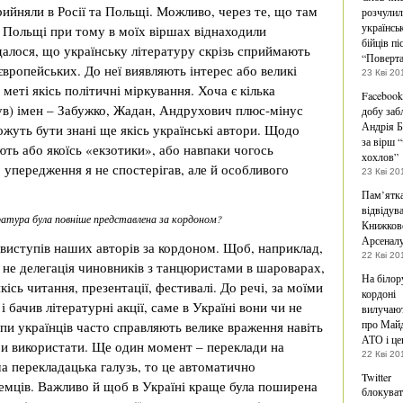
ийняли в Росії та Польщі. Можливо, через те, що там
розчулил
українсь
У Польщі при тому в моїх віршах віднаходили
бійців п
далося, що українську літературу скрізь сприймають
“Поверта
вропейських. До неї виявляють інтерес або великі
23 Кві 20
 меті якісь політичні міркування. Хоча є кілька
Facebook
був) імен – Забужко, Жадан, Андрухович плюс-мінус
добу заб
Андрія 
можуть бути знані ще якісь українські автори. Щодо
за вірш “
ють або якоїсь «екзотики», або навпаки чогось
хохлов”
о упередження я не спостерігав, але й особливого
23 Кві 20
Пам’ятка
відвідув
ература була повніше представлена за кордоном?
Книжков
Арсенал
е виступів наших авторів за кордоном. Щоб, наприклад,
22 Кві 20
 не делегація чиновників з танцюристами в шароварах,
На білор
ісь читання, презентації, фестивалі. До речі, за моїми
кордоні
і бачив літературні акції, саме в Україні вони чи не
вилучают
про Майд
пи українців часто справляють велике враження навіть
АТО і це
 би використати. Ще один момент – переклади на
22 Кві 20
ша перекладацька галузь, то це автоматично
Twitter
земців. Важливо й щоб в Україні краще була поширена
блокува