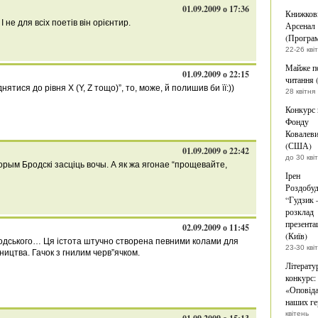
01.09.2009 о 17:36
Книжков
 не для всіх поетів він орієнтир.
Арсенал
(Програ
22-26 кві
Майже п
01.09.2009 о 22:15
читання 
нятися до рівня Х (Y, Z тощо)”, то, може, й полишив би її:))
28 квітня
Конкурс 
Фонду
Ковалев
(США)
01.09.2009 о 22:42
до 30 кві
торым Бродскі засціць вочы. А як жа ягонае “прощевайте,
Ірен
Роздобуд
“Гудзик –
розклад
презента
02.09.2009 о 11:45
(Київ)
одського… Ця істота штучно створена певними колами для
23-30 кві
цтва. Гачок з гнилим черв”ячком.
Літерату
конкурс:
«Оповіда
наших ге
квітень