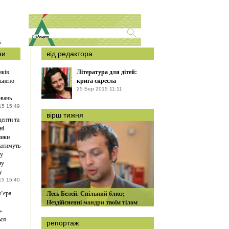
S
ни
від редактора
иків
Література для дітей:
ьнено
крига скресла
25 Бер 2015 11:11
вань
15 15:49
вірш тижня
денти та
ні
ники
атимуть
ну
ну
у
15 15:40
’єра
Лесь Белей. Спільний блюз;
Нездійсненні мандри твоїм тілом
»
ься
репортаж