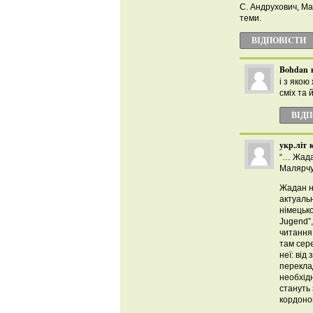
С. Андрухович, Ма
теми.
ВІДПОВІCТИ
Bohdan
і з якою
сміх та й
ВІД
укр.літ
“… Жада
Малярчу
Жадан на
актуальн
німецьк
Jugend”,
читання 
там сере
неї: від
переклад
необхід
стануть
кордоно