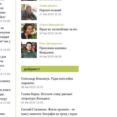
а
Анвар Деркач
:
ких
Нарешті вільний
існею
17 Кві 2015 11:31
йся”
15 10:39
Олена Максименко
:
 на
Вірші як заспокійливе на ніч
локував
16 Кві 2015 16:00
Бондаря
чё там у
Олег Шинкаренко
:
Прихована машинка
15 10:05
Венцлових
 для
06 Кві 2015 09:20
ача
ого
дайджест
у
15 17:45
Олександр Ковальчук. Рідна мати війна
уському
(варіанти)
08 Кві 2015 12:27
ь книги
Галина Кирпа. Незгасне сонце данської
ан,
літератури (Казкарка)
нзуру
03 Кві 2015 12:44
15 17:08
Євгеній Стасіневич. Життя прожити – не
тиме
книгу написати: біографія як тренд і чорна