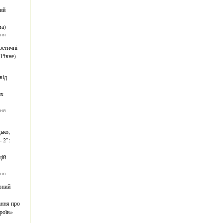
ий
ма)
тня
оетичні
(Рівне)
від
их
тня
ько,
 2″:
цій
тня
рний
ння про
роїв»