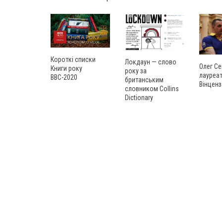
Короткі списки
Локдаун — слово
Олег Се
Книги року
року за
лауреат
ВВС-2020
британським
Вінценз
словником Collins
Dictionary