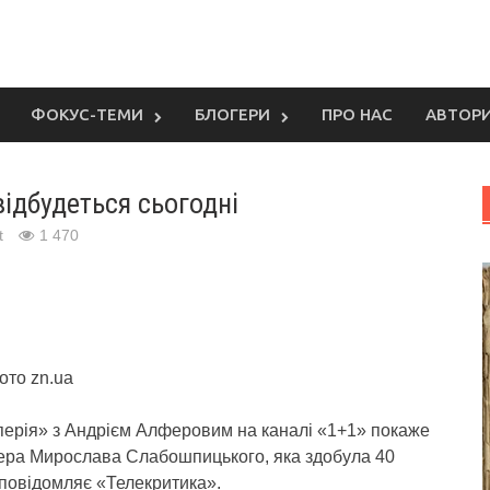
ФОКУС-ТЕМИ
БЛОГЕРИ
ПРО НАС
АВТОР
ідбудеться сьогодні
t
1 470
ото zn.ua
мперія» з Андрієм Алферовим на каналі «1+1» покаже
ера Мирослава Слабошпицького, яка здобула 40
 повідомляє «Телекритика».