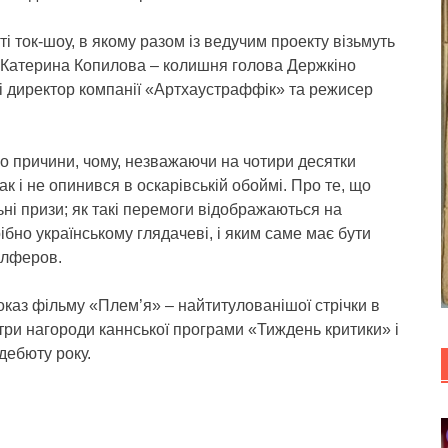
 ток-шоу, в якому разом із ведучим проекту візьмуть
, Катерина Копилова – колишня голова Держкіно
 і директор компанії «Артхаустраффік» та режисер
ро причини, чому, незважаючи на чотири десятки
к і не опинився в оскарівській обоймі. Про те, що
ні призи; як такі перемоги відображаються на
трібно українському глядачеві, і яким саме має бути
 Алферов.
каз фільму «Плем’я» – найтитулованішої стрічки в
 – три нагороди каннської програми «Тиждень критики» і
дебюту року.