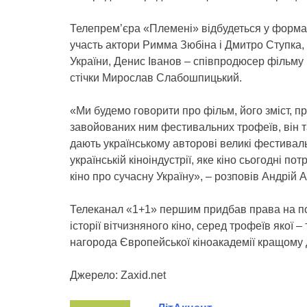
Телепрем’єра «Племені» відбудеться у форматі
участь актори Римма Зюбіна і Дмитро Ступка
України, Денис Іванов – співпродюсер фільму
стічки Мирослав Слабошпицький.
«Ми будемо говорити про фільм, його зміст, п
завойованих ним фестивальних трофеїв, він та
дають українському авторові великі фестиваль
українській кіноіндустрії, яке кіно сьогодні по
кіно про сучасну Україну», – розповів Андрій
Телеканал «1+1» першим придбав права на по
історії вітчизняного кіно, серед трофеїв якої
нагорода Європейської кіноакадемії кращому 
Джерело: Zaxid.net