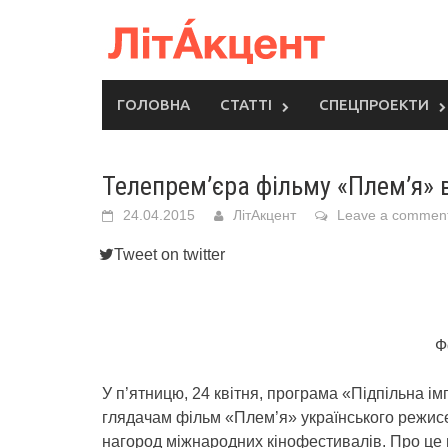
Skip
to
content
ГОЛОВНА
СТАТТІ
СПЕЦПРОЕКТИ
Телепрем’єра фільму «Плем’я» в
24.04.2015
ЛітАкцент
Leave a commen
Tweet on twitter
Ф
У п’ятницю, 24 квітня, програма «Підпільна і
глядачам фільм «Плем’я» українського режис
нагород міжнародних кінофестивалів. Про це