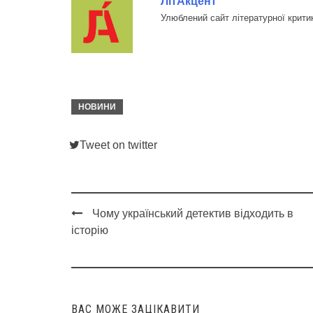
ЛітАкцент
Улюблений сайт літературної крити
НОВИНИ
Tweet on twitter
Чому український детектив відходить в
Post
історію
navigation
ВАС МОЖЕ ЗАЦІКАВИТИ