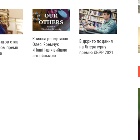
Книжка репортажів
Відкрито подання
нцов став
Олесі Яремчук
на Літературну
ом премії
«Наші Інші» вийшла
премію ЄБРР 2021
а
англійською