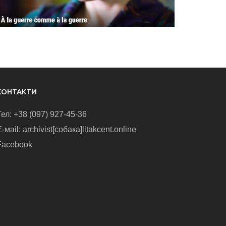
КОНТАКТИ
Тел: +38 (097) 927-45-36
-маіl: archivist[собака]litakcent.online
Facebook