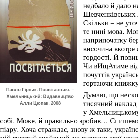
недбало й дало н
Шевченківських л
Скільки – не уто
те нині мова. Мо
наприпочатку бе
височина вкотре
гордості. Й пови
Чи вИщАтиме від
почуттів українс
гортаючи книжку
Павло Гірник. Посвітається. –
Думаю, що неско
Хмельницький: Видавництво
тисячний наклад
Алли Цюпак, 2008
у Хмельницькому
собі. Може, й правильно зробив… Спишемо
піару. Хоча страждає, знову ж таки, україн
мій вусатий знайомий аж вирячив свої хрис