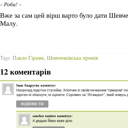
– Роби! –
Вже за сам цей вірш варто було дати Шевч
Малу.
Tags:
Павло Гірник
,
Шевченківська премія
12 коментарів
Іван Андрусяк
коментує:
Напрочуд гидотна статейка. Хлопчик зі своїм печерним “гумором” пха
здатен ні збагнути, ні оцінити. Соромно за “Літакцент”, який чомусь
ВІДПОВІCТИ
sanches ramires
коментує:
А дядько Йван каже діло.