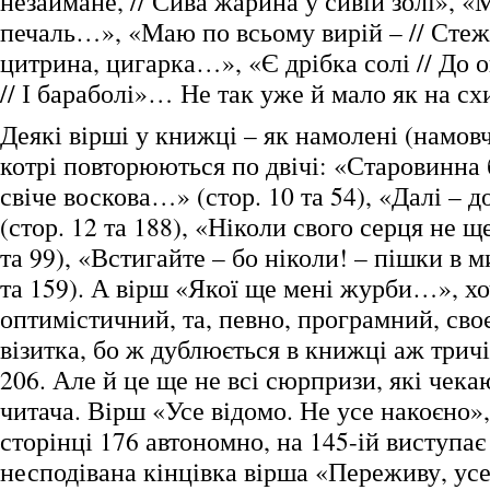
незаймане, // Сива жарина у сивій золі», «
печаль…», «Маю по всьому вирій – // Стеж
цитрина, цигарка…», «Є дрібка солі // До 
// І бараболі»… Не так уже й мало як на с
Деякі вірші у книжці – як намолені (намовч
котрі повторюються по двічі: «Старовинна 
свіче воскова…» (стор. 10 та 54), «Далі – 
(стор. 12 та 188), «Ніколи свого серця не 
та 99), «Встигайте – бо ніколи! – пішки в м
та 159). А вірш «Якої ще мені журби…», хо
оптимістичний, та, певно, програмний, сво
візитка, бо ж дублюється в книжці аж тричі:
206. Але й це ще не всі сюрпризи, які чека
читача. Вірш «Усе відомо. Не усе накоєно»
сторінці 176 автономно, на 145-ій виступає
несподівана кінцівка вірша «Переживу, у