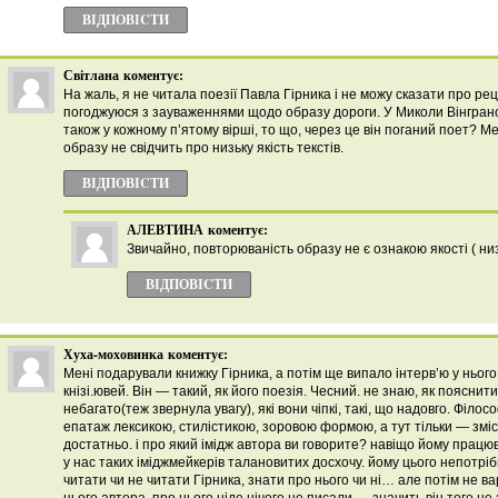
ВІДПОВІCТИ
Світлана
коментує:
На жаль, я не читала поезії Павла Гірника і не можу сказати про рец
погоджуюся з зауваженнями щодо образу дороги. У Миколи Вінграно
також у кожному п’ятому вірші, то що, через це він поганий поет? М
образу не свідчить про низьку якість текстів.
ВІДПОВІCТИ
АЛЕВТИНА
коментує:
Звичайно, повторюваність образу не є ознакою якості ( низь
ВІДПОВІCТИ
Хуха-моховинка
коментує:
Мені подарували книжку Гірника, а потім ще випало інтерв’ю у нього
кнізі.ювей. Він — такий, як його поезія. Чесний. не знаю, як пояснити
небагато(теж звернула увагу), які вони чіпкі, такі, що надовго. Філо
епатаж лексикою, стилістикою, зоровою формою, а тут тільки — зміст
достатньо. і про який імідж автора ви говорите? навіщо йому працю
у нас таких іміджмейкерів талановитих досхочу. йому цього непотрі
читати чи не читати Гірника, знати про нього чи ні… але потім не ва