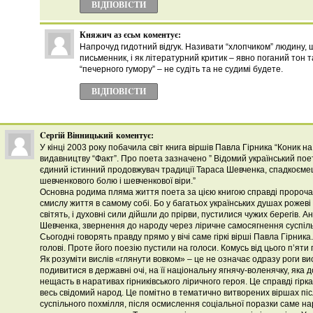
ВІДПОВІCТИ
Княжич аз єсьм
коментує:
Напрочуд гидотний відгук. Називати “хлопчиком” людину, 
письменник, і як літературний критик – явно поганий тон 
“печерного гумору” – не судіть та не судимі будете.
ВІДПОВІCТИ
Cергій Вінницький
коментує:
У кінці 2003 року побачила світ книга віршів Павла Гірника “Коник на 
видавництву “Факт”. Про поета зазначено ” Відомий український поет
єдиний істинний продовжувач традиції Тараса Шевченка, спадкоємець
шевченкового болю і шевченкової віри.”
Основна родима пляма життя поета за цією книгою справді пророча
смислу життя в самому собі. Бо у багатьох українських душах рожеві
світять, і духовні сили дійшли до прірви, пустилися чужих берегів. Ан
Шевченка, звернення до народу через ліричне самосягнення суспіл
Сьогодні говорять правду прямо у вічі саме гіркі вірші Павла Гірника
голові. Проте його поезію пустили на голоси. Комусь від цього п’яти
Як розуміти вислів «глянути вовком» – це не означає одразу роги в
подивитися в державні очі, на її національну ягнячу-воленячку, яка д
нещасть в наративах гірниківського ліричного героя. Це справді гірка
весь свідомий народ. Це помітно в тематично витворених віршах пі
суспільного похмілля, після осмислення соціальної поразки саме н