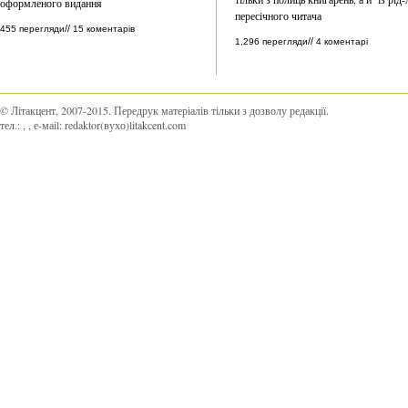
оформленого видання
пересічного читача
//
455 перегляди
15 коментарів
//
1,296 перегляди
4 коментарі
© Літакцент, 2007-2015
.
Передрук матеріалів тільки з дозволу редакції.
тел.:
,
, е-маіl:
redaktor(вухо)litakcent.com