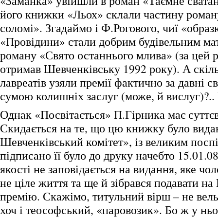
«Заманка» увійшли в роман «Таємне сватанн
його книжки «Льох» склали частину роман
соломі». Згадаймо і Ф.Рогового, чиї «обра
«Провідини» стали добрим будівельним ма
роману «Свято останнього млива» (за цей 
отримав Шевченківську 1992 року). А скіл
лавреатів узяли премії фактично за давні св
сумою колишніх заслуг (може, й вислуг)?..
Однак «Посвітається» П.Гірника має суттєв
Скидається на те, що цю книжку було вида
Шевченківський комітет», із великим поспі
підписано її було до друку начебто 15.01.08,
якості не заповідається на видання, яке чол
не ціле життя та ще й зібрався подавати на
премію. Скажімо, титульний вірш – не вел
хоч і теософський, «паровозик». Бо ж у нь