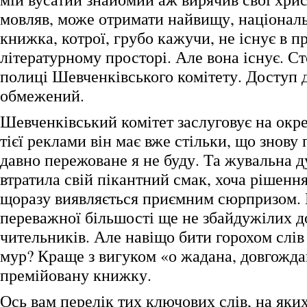
мовляв, може отримати найвищу, націонал
книжка, котрої, грубо кажучи, не існує в п
літературному просторі. Але вона існує. Ст
полиці Шевченківського комітету. Доступ 
обмежений.
Шевченківський комітет заслуговує на окр
тієї реклами він має вже стільки, що знову
давно пережоване я не буду. Та жувальна 
втратила свій пікантний смак, хоча рішенн
щоразу виявляється приємним сюрпризом.
переважної більшості ще не збайдужілих д
чительників. Але навіщо бити горохом слів
мур? Краще з вигуком «о жадана, довгожда
премійовану книжку.
Ось вам перелік тих ключових слів, на як