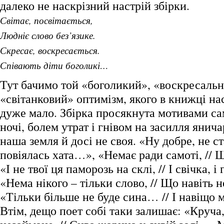
далеко не наскрізний настрій збірки.
Світає, посвітається,
Людніє слово без’язике.
Скресає, воскресається.
Співають діти боголикі…
Тут бачимо той «боголикий», «воскресальн
«світанковий» оптимізм, якого в книжці на
дуже мало. Збірка просякнута мотивами са
ночі, болем утрат і гнівом на засилля янича
наша земля й досі не своя. «Ну добре, не ст
повіялась хата…», «Немає ради самоті, // Щ
«І не твої ця паморозь на склі, // І свічка, і 
«Нема нікого – тільки слово, // Що навіть н
«Тільки більше не буде сина… // І навіщо
Втім, дещо поет собі таки залишає: «Круча,