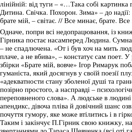
лінійній: від туги – «…Така собі картинка п
Дитина. Свічка. Похорон. Зима» – до надії
брате мій, – світає. // Все минає, брате. Все
Одначе, попри всі недопрацювання, із кни
Гірника постає насамперед Людина. Сумна 
– не спадлючена. «От і був хоч на мить люд
плаче, а не вбива», – констатує сам поет. У
збірки «Брате мій, вовче» Ігор Римарук по
гуманіста, який досягнув у своїй поезії пл
«адекватности стану зболеної душі та гран
позірно простого, а насправді – психологіч
переповненого слова». А людське в людині 
апендикс, дівоча пліва й довічний шанс озв
почуття гумору, яке може втілитись і в гір
Таким і закінчує П.Гірник свою книжку, н
звертаннями до Тараса Шевченка (всі оті г