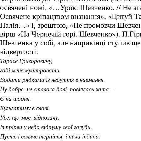
освячені ножі, «…Урок. Шевченко. // Не зга
Освячене кріпацтвом визнання», «Цитуй Та
Палія…» і, зрештою, «Не промовчи Шевченк
вірш «На Чернечій горі. Шевченко»). П.Гі
Шевченка у собі, але наприкінці ступив ще
відвертості:
Тарасе Григоровичу,
годі мене муштровати.
Водити рядками із небуття в навмання.
Ну добре, не сталося долі, повіялась хата –
Є на щодня.
Кульгатиму в слові.
Усе, що моє, відпозичу.
Із прірви у небо відпущу свої голуби.
Пусте і воляче терпіння, і пиха індича.