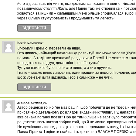
його відірваність від життя, яке досягається юзанням шевченківської
позаминулому столітті.Жаль, але Павло так і не створив свій потуж
ховається за іншими – сильнішими.Мені більше сподобалася збірочка
через більшу стуктурованість і продуманість та легкість!
ВІДПОВІCТИ
beetle
коментує:
Згнобили Премію, перевели на ніщо.
Ото дивись, найвищий начальнику, розпитуй, що може чоловік (Лубкі
не може. А тоді вже призначай роздавачем Премії. Не може сам толк
поведеться на підкуп, демагогію і різні “штучки”.
Тут уже важливо було, не як хто пише, а з ким дружить.
І нате – маємо віяло лавреятів, один кращий за іншого. І головне, що
що ж усе-таки їм та відзнака. Творів самих же – не чути.
ВІДПОВІCТИ
дзвінка
коментує:
Автор рецензії точно “не має рації” і щоб побачити це не треба й кн
присвячено детальному розглядові видавничих “ляпів”. Ну, напартач
вже ознака поганої поезії? Про це тим більше не варт було говорити,
рецензент, весь наклад забрав собі, що й не дивно, враховуючи всі п
Не сумніваюсь, що видавництво просто перевидасть книгу, і всі мати
Павла Гірника. І оцінити (хай навіть критично) ВЛАСНЕ ПОЕЗІЮ, а н