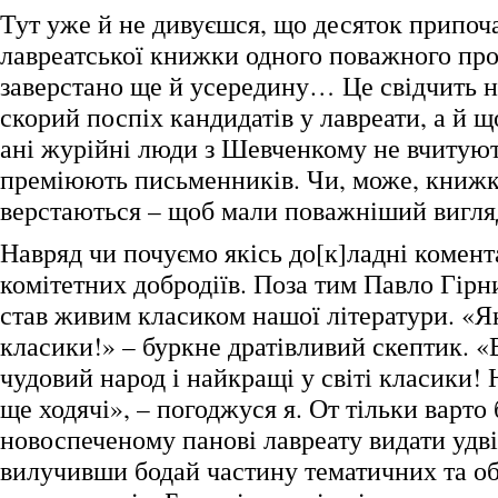
Тут уже й не дивуєшся, що десяток припоч
лавреатської книжки одного поважного про
заверстано ще й усередину… Це свідчить 
скорий поспіх кандидатів у лавреати, а й що
ані журійні люди з Шевченкому не вчитують
преміюють письменників. Чи, може, книжк
верстаються – щоб мали поважніший вигляд
Навряд чи почуємо якісь до[к]ладні комента
комітетних добродіїв. Поза тим Павло Гір
став живим класиком нашої літератури. «Як
класики!» – буркне дратівливий скептик. «Е
чудовий народ і найкращі у світі класики!
ще ходячі», – погоджуся я. От тільки варто
новоспеченому панові лавреату видати удв
вилучивши бодай частину тематичних та о