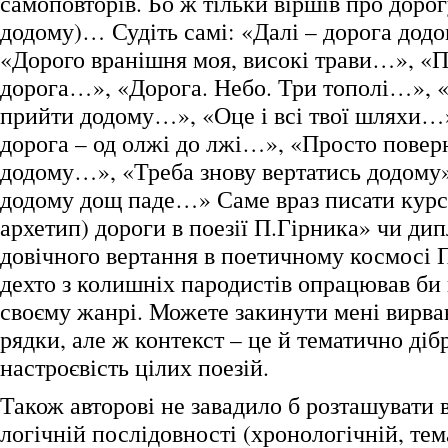
самоповторів. Бо ж тільки віршів про дорог
додому)… Судіть самі: «Далі – дорога додом
«Дорого вранішня моя, високі трави…», «П
дорога…», «Дорога. Небо. Три тополі…»,
прийти додому…», «Оце і всі твої шляхи…
дорога – од олжі до лжі…», «Просто повер
додому…», «Треба знову вертатись додому
додому дощ паде…» Саме враз писати курс
архетип) дороги в поезії П.Гірника» чи д
довічного вертання в поетичному космосі 
дехто з колишніх пародистів опрацював би 
своєму жанрі. Можете закинути мені вирван
рядки, але ж контекст – це й тематично дібр
настроєвість цілих поезій.
Також авторові не завадило б розташувати в
логічній послідовності (хронологічній, те