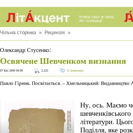
Чільна сторінка
»
Рецензія
»
:
Олександр Стусенко
Освячене Шевченком визнання
07 Кві 2009 04:00
2,225
12 коментарів
Павло Гірник. Посвітається. – Хмельницький: Видавництво 
Ну, ось. Маємо ч
шевченківського 
літератури. Цього
Поділля, яке роз