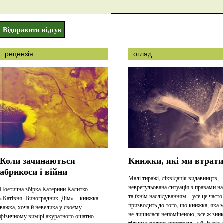
рецензія
огляд
Коли зачинаються
Книжки, які ми втрат
абрикоси і війни
Малі тиражі, ліквідація видавництв,
неврегульована ситуація з правами на
Поетична збірка Катерини Калитко
та їхнім наслідуванням – усе це часто
«Катівня. Виноградник. Дім» – книжка
призводить до того, що книжка, яка 
важка, хоча й невелика у своєму
не лишилася непоміченою, все ж зник
фізичному вимірі акуратного ошатно
тільки з полиць книгарень, а й із рід-