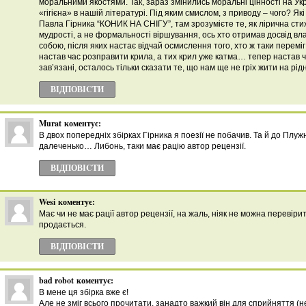
моральними якостями. Так, зараз змінились моральні цінності на Ук
«гігієна» в нашій літературі. Під яким смислом, з приводу – чого? Я
Павла Гірника “КОНИК НА СНІГУ”, там зрозумієте те, як лірична сти
мудрості, а не формальності віршування, ось хто отримав досвід в
собою, після яких настає відчай осмислення того, хто ж таки перем
настав час розправити крила, а тих крил уже катма… тепер настав ч
зав’язані, осталось тільки сказати те, що нам ще не гріх жити на рі
ВІДПОВІCТИ
Murat
коментує:
В двох попередніх збірках Гірника я поезії не побачив. Та й до Плуж
далеченько… Либонь, таки має рацію автор рецензії.
ВІДПОВІCТИ
Wesi
коментує:
Має чи не має рації автор рецензії, на жаль, ніяк не можна перевіри
продається.
ВІДПОВІCТИ
bad robot
коментує:
В мене ця збірка вже є!
Але не зміг всього прочитати, занадто важкий він для сприйняття (н