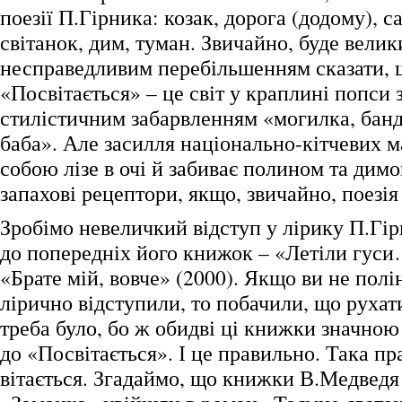
поезії П.Гірника: козак, дорога (додому), с
світанок, дим, туман. Звичайно, буде велик
несправедливим перебільшенням сказати, щ
«Посвітається» – це світ у краплині попси 
стилістичним забарвленням «могилка, банд
баба». Але засилля національно-кітчевих м
собою лізе в очі й забиває полином та димо
запахові рецептори, якщо, звичайно, поезія 
Зробімо невеличкий відступ у лірику П.Гір
до попередніх його книжок – «Летіли гуси
«Брате мій, вовче» (2000). Якщо ви не полі
лірично відступили, то побачили, що рухат
треба було, бо ж обидві ці книжки значно
до «Посвітається». І це правильно. Така пр
вітається. Згадаймо, що книжки В.Медведя