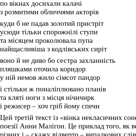
по вікнах досихали калачі
з розмитими обличчями акторів
куди б не падав золотий пристріт
усюди тільки спорожнілі ступи
та місяцем проколювала пупа
найщасливіша з кодлівських сиріт
воно й не диво бо сестра захланність
пляшками оточила коридор
у ній немов жило сімсот пандор
і стільки ж поналіплювано планів
та кляті ноги з місця нічичирк
і режисер – хоч гріб йому спечи
Цей третій текст із «вінка некласичних соне
поезії Анни Малігон. Це приклад того, як в
різних і – скажу відверто – випадкових слі