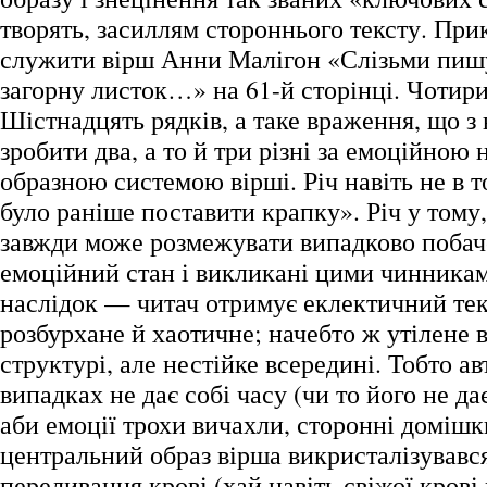
творять, засиллям стороннього тексту. Пр
служити вірш Анни Малігон «Слізьми пишу
загорну листок…» на 61-й сторінці. Чотири
Шістнадцять рядків, а таке враження, що з
зробити два, а то й три різні за емоційною
образною системою вірші. Річ навіть не в 
було раніше поставити крапку». Річ у тому
завжди може розмежувати випадково побаче
емоційний стан і викликані цими чинникам
наслідок — читач отримує еклектичний текс
розбурхане й хаотичне; начебто ж утілене в
структурі, але нестійке всередині. Тобто а
випадках не дає собі часу (чи то його не да
аби емоції трохи вичахли, сторонні домішк
центральний образ вірша викристалізувавс
переливання крові (хай навіть свіжої крові 