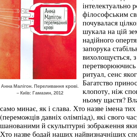
інтелектуально р
філософським св
почувалася цілк
шукала на цій зе
надійного опертя
запорука стабіль
вихолощується, з
перетворюючись 
ритуал, сенс яког
Багатство прино
Анна Малігон. Переливання крові.
клопоту, ніж спок
– Київ: Гамазин, 2012
ньому щастя? Вл
само минає, як і слава. Хто назве імена тих
(переможців давніх олімпіад), які свого ч
шанованими й скульптурні зображення яки
Хто назве бодай наших найвизначніших спо