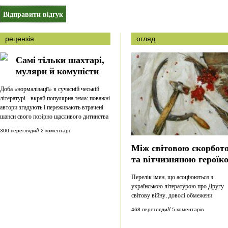
рецензія
огляд
Самі тільки шахтарі,
муляри й комуністи
Доба «нормалізації» в сучасній чеській
літературі - вкрай популярна тема: поважні
автори згадують і переживають втрачені
шанси свого позірно щасливого дитинства
//
300 перегляди
2 коментарі
Між світовою скорбот
та вітчизняною героїк
Перелік імен, що асоціюються з
українською літературою про Другу
світову війну, доволі обмежени
//
468 перегляди
5 коментарів