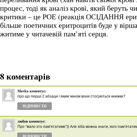
процес, тоді як аналіз крові, який беруть чи
критики – це РОЕ (реакція ОСІДАННЯ ерит
більше поетичних еритроцитів буде у вірша
житиме у читачевій пам’яті серця.
8 коментарів
Mavka
коментує:
про що перші 2 абзаци і яким чином вони стосуються книжки?
ВІДПОВІCТИ
любов
коментує:
Про “мало хто пам’ятатиме”)) Але хiба можна знати, кого пам’ятатим
ВІДПОВІCТИ