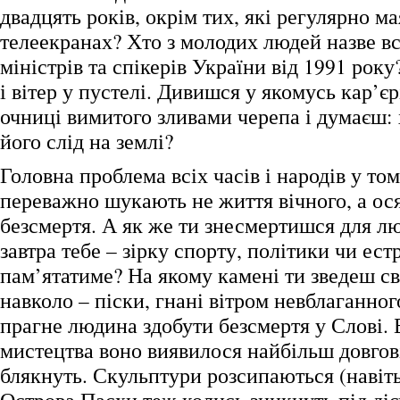
двадцять років, окрім тих, які регулярно ма
телеекранах? Хто з молодих людей назве вс
міністрів та спікерів України від 1991 року?
і вітер у пустелі. Дивишся у якомусь кар’єр
очниці вимитого зливами черепа і думаєш: 
його слід на землі?
Головна проблема всіх часів і народів у то
переважно шукають не життя вічного, а ос
безсмертя. А як же ти знесмертишся для л
завтра тебе – зірку спорту, політики чи ест
пам’ятатиме? На якому камені ти зведеш св
навколо – піски, гнані вітром невблаганног
прагне людина здобути безсмертя у Слові. Б
мистецтва воно виявилося найбільш довго
блякнуть. Скульптури розсипаються (навіть