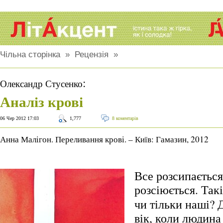
Чільна сторінка
»
Рецензія
»
:
Олександр Стусенко
Аналіз крові
06 Чер 2012 17:03
1,777
8 коментарів
Анна Малігон. Переливання крові. – Київ: Гамазин, 2012
Все розсипається
розсіюється.
Такі
чи тільки наші? 
вік, коли людина 