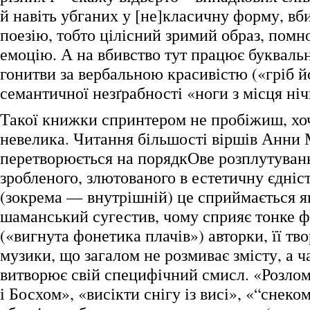
й навіть убганих у [не]класичну форму, вби
поезію, тобто цілісний зримий образ, пом
емоцію. А на вбивство тут працює буквальн
гонитви за вербальною красивістю («гріб й
семантичної незґрабності «ноги з місця ні
Такої книжки спринтером не пробіжиш, хоч
невелика. Читання більшості віршів Анни 
перетворюється на порядкОве розплутуван
зробленого, злютованого в естетичну єдніст
(зокрема — внутрішній) це сприймається як
шаманський сугестив, чому сприяє тонке ф
(«вигнута фонетика плачів») авторки, її тв
музики, що загалом не розмиває змісту, а 
витворює свій специфічний смисл. «Розлом
і Босхом», «висікти снігу із висі», «“снеком