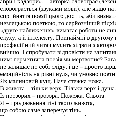
абри і кадабри», – авторка словограє (лекс
словограється (звуками мови), але якщо на 
сприйняття поезії цього досить, аби визна
незлецькою поеткою, то серйозніший підхід
«друге наближення» вимагає роботи не ли
слуху, а й інтелекту. Принаймні в другому
професійний читач мусить зіграти з авто
внічию. І спробувати відповісти на запита
ним: герметична поезія чи мертвопис? Баг
не залишає по собі сліду, і це – просто вір
емоційність на рівні нуля, чи умовно поети
Як малиновий кущ. Наче стежка ножа.
В живота – тільки верх. Тільки верх і душа
Із прозорих – прозора. Пожежа. Сльота.
Я – продовження тіні твого живота,
що собою саме заперечує тінь.