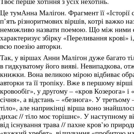
Твоє перше хотіння з усіх нехотінь.
Це тумАнна Малігон. Фрагмент її «Історії с
п’ять різноритмових віршів, котрі важко на
неможливо назвати поемою. Що між ними с
характеризує збірку «Переливання крові» і,
всю поезію авторки.
Так, у віршах Анни Малігон дуже багато ті
в гидкуватому його вияві. Невипадкова, отж
книжки. Вона великою мірою відбиває обр
авторки та її тропіку. Вже в першому вірші
кровообіг», у другому – «кров Козерога» і 
січня», а відстань – «безнога». У третьому 
тіло», але наприкінці вірша воно знайшлос
дихає // тіло моє торішнє». У наступному в
від існування трава // пахне кров’ю природ
«важкий хребет», відчування «пробитою на