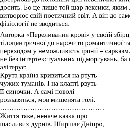
досить. Бо це лише той шар лексики, яким
витворює свій поетичний світ. А він до сам
фізіології не зводиться.
Авторка «Переливання крові» у своїй збірці
тілоцентричної до нарочито романтичної та
переходом у неможливість іронії – сарказм
не без інтертекстуальних підморгувань, ба 
алітерує:
Крута країна кривиться на ртуть
чужих туманів. І на клапті рвуть
її синочки. А самі поволі
розлазяться, мов мишенята голі.
………………………………………
Життя таке, неначе казка про
щасливих дурнів. Ширшає Дніпро,