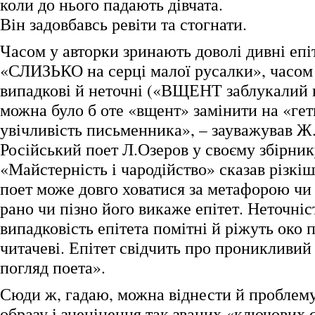
коли до нього падають дівчата.
Він задовбавсь ревіти та стогнати.
Часом у авторки зринають доволі дивні епіт
«СЛИЗЬКО на серці малої русалки», часом 
випадкові й неточні («ВЩЕНТ заблукалий 
можна було б оте «вщент» замінити на «ге
увічливість письменника», – зауважував Ж
Російський поет Л.Озеров у своєму збірник
«Майстерність і чародійство» сказав різкі
поет може довго ховатися за метафорою чи
рано чи пізно його викаже епітет. Неточніст
випадковість епітета помітні й ріжуть око
читачеві. Епітет свідчить про проникливий
погляд поета».
Сюди ж, гадаю, можна віднести й проблем
образу і знецінення так званих «ключових с