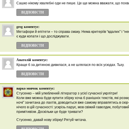
Сашко нiкому хвалебнi оди не пише. Це ще можна вважати, що похв
ВІДПОВІCТИ
greg
коментує:
Метафори й епітети – то справа смаку. Нема критеріїв “вдалих” і “не
є куди копати і що досліджувати.
ВІДПОВІCТИ
Анатолій
коментує:
Краще б за дитиною дивилася, а не шлялася по всіх усюдах. Тьху.
ВІДПОВІCТИ
варко мовчок
коментує:
Стусенко – мій улюблений літератор з усієї сучасної укрлітри!
Коли вже можна буде купити збірку хоча б ранішніх текстів, які розк
ночі” зачитана до лахтів, доводиться вже самому вправлятись в сюр-
нічого в цій сучасності: ускрізь парує, мов свіжий гавелдик, побутов
примітивізм. Доскільки це буде тривати?
Стусенко, давай нову збірку! Рятуй читача.
ВІДПОВІCТИ