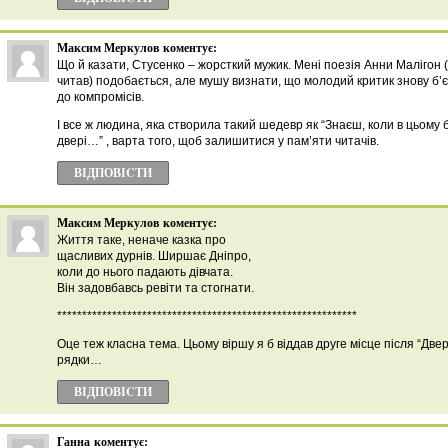
Максим Меркулов
коментує:
Що й казати, Стусенко – жорсткий мужик. Мені поезія Анни Малігон (
читав) подобається, але мушу визнати, що молодий критик знову б’є
до компромісів.
І все ж людина, яка створила такий шедевр як “Знаєш, коли в цьому
двері…” , варта того, щоб залишитися у пам’яти читачів.
ВІДПОВІCТИ
Максим Меркулов
коментує:
Життя таке, неначе казка про
щасливих дурнів. Ширшає Дніпро,
коли до нього падають дівчата.
Він задовбавсь ревіти та стогнати.
************************************************************
Оце теж класна тема. Цьому віршу я б віддав друге місце після “Дв
рядки…
ВІДПОВІCТИ
Ганна
коментує: