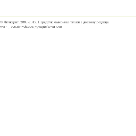
© Літакцент, 2007-2015
.
Передрук матеріалів тільки з дозволу редакції.
тел.:
,
, е-маіl:
redaktor(вухо)litakcent.com