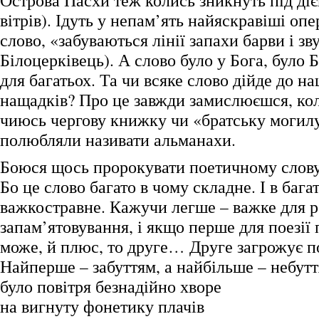
Острова Пасхи теж колись зникнуть під діє
вітрів). Ідуть у непам’ять найяскравіші оп
слово, «забуваються лінії запахи барви і з
Білоцерківець). А слово було у Бога, було Б
для багатьох. Та чи всяке слово дійде до н
нащадків? Про це завжди замислюєшся, ко
чиюсь чергову книжку чи «братську могилу
полюбляли називати альманахи.
Боюся щось пророкувати поетичному слов
Бо це слово багато в чому складне. І в бага
важкостравне. Кажучи легше – важке для р
запам’ятовування, і якщо перше для поезії
може, й плюс, то друге… Друге загрожує по
Найперше – забуттям, а найбільше – небутт
було повітря безнадійно хворе
на вигнуту фонетику плачів