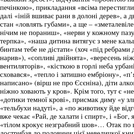
печінкою», прикладання «всіма перестигл
далі «іній вшиває рани в долоні дерев», а 
стан «ловлять губами», а ще – «зметалевіле 
нічим не пораниш», «нерви у кожному пазу
терпка», «наша дитина витягує з мене каль
бинтам тебе не дістати» (хоч «під ребрами 
нарив»), «сопливі двійнята», «вересень ні
вентиляторів», «кісткою в горлі неба урбан
сховався», «тепло і затишно ембріону», «п
написано» (вірш не про Єсєніна), діти алко
ніжно ховають у кров». Крім того, тут є «н
«дотики темної крові», присмак диму «у зл
«тельбухи надуті», а «по животику йде відг
вже чекає «Рай, де халати і спирт», і «Бог, я
«тілом крокує незграбний шов»… Отак по 
дострибав до половини цієї невеличкої кн