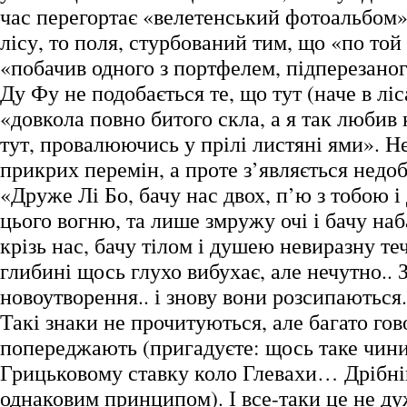
час перегортає «велетенський фотоальбом»
лісу, то поля, стурбований тим, що «по той
«побачив одного з портфелем, підперезано
Ду Фу не подобається те, що тут (наче в лі
«довкола повно битого скла, а я так любив 
тут, провалюючись у прілі листяні ями». Н
прикрих перемін, а проте з’являється недо
«Друже Лі Бо, бачу нас двох, п’ю з тобою і
цього вогню, та лише змружу очі і бачу на
крізь нас, бачу тілом і душею невиразну теч
глибині щось глухо вибухає, але нечутно.. З
новоутворення.. і знову вони розсипаються.
Такі знаки не прочитуються, але багато гов
попереджають (пригадуєте: щось таке чин
Грицьковому ставку коло Глевахи… Дрібніш
однаковим принципом). І все-таки це не д