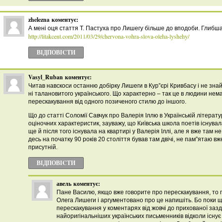
zhelezna
коментує:
А мені оця стаття Т. Пастуха про Лишегу більше до вподоби. Глибша
http://litakcent.com/2011/03/29/chervona-vohra-slova-oleha-lyshehy/
ВІДПОВІCТИ
Vasyl_Ruban
коментує:
Читав навскоси останню добірку Лишеги в Кур”єрі Кривбасу і не знай
ні талановитого українського. Що характерно – так це в людини нем
перескакування від одного позиченого стилю до іншого.
Що до статті Соломії Савчук про Валерія Іллю в Українській літерату
оціночних характеристик, зауважу, що Київська школа поетів існувала 
ще й після того існувала на квартирі у Валерія Іллі, але я вже там не
десь на початку 90 років 20 століття бував там двічі, не пам”ятаю вж
присутній.
ВІДПОВІCТИ
авель
коментує:
Пане Василю, якщо вже говорите про перескакування, то 
Олега Лишеги і аргументовано про це напишіть. Бо поки
перескакування у коментарях від жовчі до прихованої зазд
найоригінальніших українських письменників відколи існує 