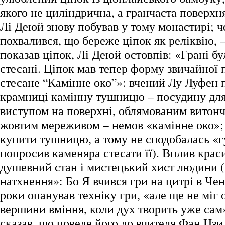
якого не циліндрична, а гранчаста поверхня
Лі Деюй знову побував у тому монастирі; 
похвалився, що береже ціпок як реліквію, –
показав ціпок, Лі Деюй остовпів: «Грані б
стесані. Ціпок мав тепер форму звичайної
стесане “Камінне око”»: вчений Лу Луфен 
крамниці камінну тушницю – посудину для 
виступом на поверхні, облямованим витонч
жовтим мереживом – немов «камінне око»; 
купити тушницю, а тому не сподобалась «гу
попросив каменяра стесати її). Вплив крас
душевний стан і мистецький хист людини 
натхнення»: Бо Я вчився гри на цитрі в Чен
роки опанував техніку гри, «але ще не міг 
вершини вміння, коли дух творить уже сам
сказав, що поведе його до вчителя Фан Цзи 