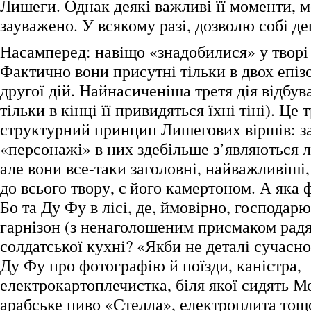
Лишеги. Однак деякі важливі її моменти, ме
зауважено. У всякому разі, дозволю собі де
Насамперед: навіщо «знадобилися» у творі
Фактично вони присутні тільки в двох епіз
другої дій. Найнасиченіша третя дія відбува
тільки в кінці її привидяться їхні тіні). Це
структурний принцип Лишегових віршів: з
«персонажі» в них здебільше з’являються 
але вони все-таки заголовні, найважливіші
до всього твору, є його камертоном. А яка 
Бо та Ду Фу в лісі, де, ймовірно, господар
гарнізон (з ненаголошеним присмаком радян
солдатської кухні? «Якби не деталі сучасно
Ду Фу про фотографію й поїзди, каністра,
електрокартоплечистка, біля якої сидять М
арабське пиво «Стелла», електроплита тощо