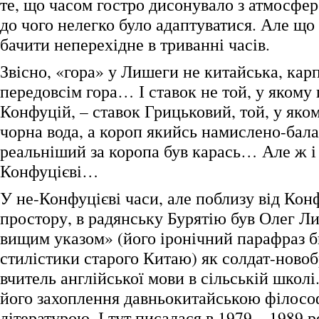
те, що часом гостро дисонувало з атмосфер
до чого нелегко було адаптуватися. Але що
бачити неперехідне в триванні часів.
Звісно, «гора» у Лишеги не китайська, карп
передовсім гора… І ставок не той, у якому
Конфуцій, – ставок Грицьковий, той, у яко
чорна вода, а короп якийсь намислено-ба
реальніший за коропа був карась… Але ж і
Конфуцієві…
У не-Конфуцієві часи, але поблизу від Кон
простору, в радянську Бурятію був Олег Л
вищим указом» (його іронічний парафраз 
стилістики старого Китаю) як солдат-новобр
вчитель англійської мови в сільській школі
його захоплення давньокитайською філосо
літературою. І тут писалася в 1979 – 1989 р