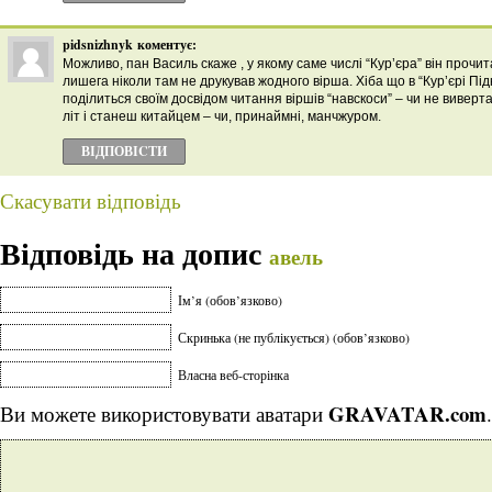
pidsnizhnyk
коментує:
Можливо, пан Василь скаже , у якому саме числі “Кур’єра” він прочита
лишега ніколи там не друкував жодного вірша. Хіба що в “Кур’єрі П
поділиться своїм досвідом читання віршів “навскоси” – чи не виверта
літ і станеш китайцем – чи, принаймні, манчжуром.
ВІДПОВІCТИ
Скасувати відповідь
Відповідь на допис
авель
Ім’я (обов’язково)
Скринька (не публікується) (обов’язково)
Власна веб-сторінка
GRAVATAR.com
Ви можете використовувати аватари
.