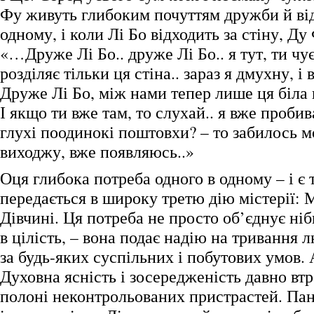
Фу живуть глибоким почуттям дружби й ві
одному, і коли Лі Бо відходить за стіну, Ду
«…Друже Лі Бо.. друже Лі Бо.. я тут, ти чу
розділяє тільки ця стіна.. зараз я дмухну, і 
Друже Лі Бо, між нами тепер лише ця біла
І якщо ти вже там, то слухай.. я вже проби
глухі поодинокі поштовхи? – то забилось м
виходжу, вже появляюсь..»
Оця глибока потреба одного в одному – і є 
передається в широку третю дію містерії:
Дівчині. Ця потреба не просто об’єднує ніби
в цілість, – вона подає надію на тривання 
за будь-яких суспільних і побутових умов. 
Духовна ясність і зосередженість давно вт
полоні неконтрольованих пристрастей. Па