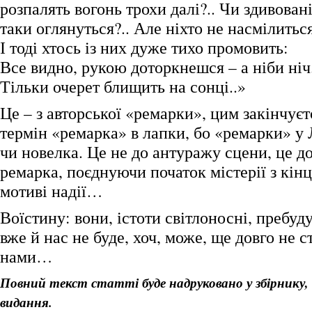
розпалять вогонь трохи далі?.. Чи здивован
таки оглянуться?.. Але ніхто не насмілиться
І тоді хтось із них дуже тихо промовить:
Все видно, рукою доторкнешся – а ніби ніч.
Тільки очерет блищить на сонці..»
Це – з авторської «ремарки», цим закінчуєт
термін «ремарка» в лапки, бо «ремарки» у
чи новелка. Це не до антуражу сцени, це до
ремарка, поєднуючи початок містерії з кінц
мотиві надії…
Воїстину: вони, істоти світлоносні, пребудут
вже й нас не буде, хоч, може, ще довго не 
нами…
Повний текст статті буде надруковано у збірнику,
видання.