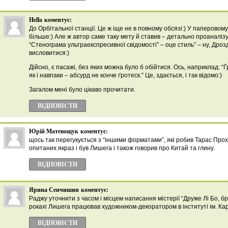
Hella
коментує:
До Орбітальної станції. Це ж іще не в повному обсязі:) У паперовому
більше:) Але ж автор саме таку мету й ставив – детально проаналіз
“Стенограма ультраекспресивної свідомості” – оце стиль” – ну, Дроз
висловитися:)
Дійсно, є пасажі, без яких можна було б обійтися. Ось, наприклад: “Ґ
як і навпаки – абсурд не конче ґротеск.” Це, здається, і так відомо:)
Загалом мені було цікаво прочитати.
ВІДПОВІCТИ
Юрій Матевощук
коментує:
щось так перегукується з “іншими форматами”, які робив Тарас Проха
опитаних якраз і був Лишега і також говорив про Китай та глину.
ВІДПОВІCТИ
Ярина Сенчишин
коментує:
Раджу уточнити з часом і місцем написання містерії “Друже Лі Бо, бр
рокахі Лишега працював художником-декоратором в інституті ім. Кар
ВІДПОВІCТИ