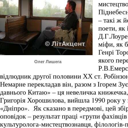
мистецтво
Піднебес
– такі ж 
поети, як
Д.Г.Лоуре
міфи, як 
Генрі Тор
якого пере
Олег Лишега
Р.В.Емерс
відлюдник другої половини ХХ ст. Робінзо
Немарне перекладав він, разом з Ігорем Зу
давнього Китаю» – ця невеличка книжечка
Григорія Хорошилова, вийшла 1990 року у 
«Дніпро». Як сказано в передмові, цей зб
оповідок – результат праці «групи фахівців
культуролога-мистецтвознавця, філологів-п