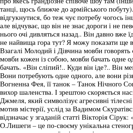
про якесь грандіозне співоче шоу там (інш
танці, щось ближче до армійського побуту)
відгукнутися, бо теж чує потребу чогось ін
але відчуває, що він не знає дороги і не пе
нього очі дивляться назад.. Він давно вже ї
не найвища гора тут? Я можу показати ще 
Взагалі Молодий і Дівчина мовби говорять 
мовби кожен із собою, мовби бачать одне о
бачать. «Він сліпий!.. Куди він іде?.. Він ме
Вони потребують одне одного, але вони різ
Вогненна Фея, її танок – Танок Нічного Со
вихор шаленства. І зрештою скоряється на
Джмеля, який символізує агресивні тілесні
мотив містерії, услід за Вадимом Скуратів
відзначає у згаданій статті Вікторія Сірук:
О.Лишеги – це по-своєму унікальна стеног