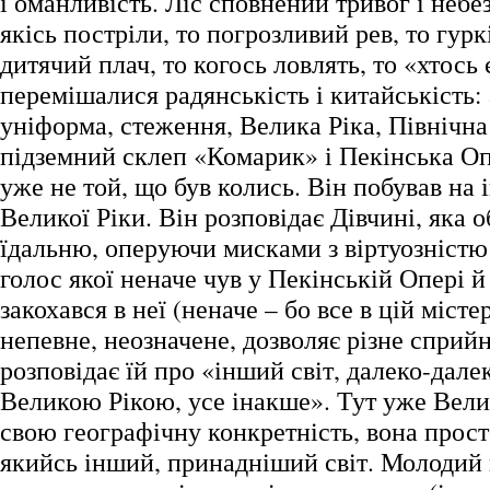
і оманливість. Ліс сповнений тривог і небе
якісь постріли, то погрозливий рев, то гурк
дитячий плач, то когось ловлять, то «хтось 
перемішалися радянськість і китайськість: 
уніформа, стеження, Велика Ріка, Північна
підземний склеп «Комарик» і Пекінська 
уже не той, що був колись. Він побував на 
Великої Ріки. Він розповідає Дівчині, яка 
їдальню, оперуючи мисками з віртуозністю 
голос якої неначе чув у Пекінській Опері й
закохався в неї (неначе – бо все в цій міст
непевне, неозначене, дозволяє різне сприйн
розповідає їй про «інший світ, далеко-далек
Великою Рікою, усе інакше». Тут уже Вели
свою географічну конкретність, вона прос
якийсь інший, принадніший світ. Молодий 