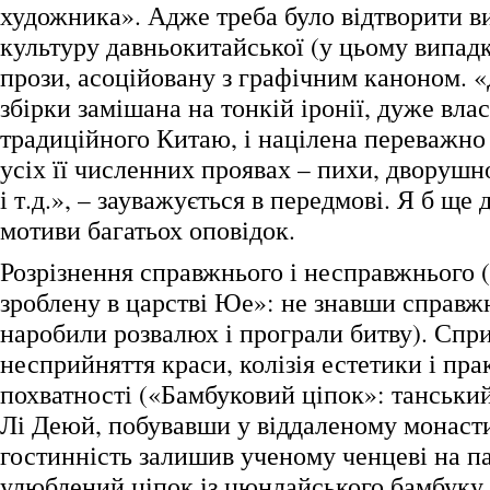
художника». Адже треба було відтворити в
культуру давньокитайської (у цьому випад
прози, асоційовану з графічним каноном. «
збірки замішана на тонкій іронії, дуже вла
традиційного Китаю, і націлена переважно
усіх її численних проявах – пихи, дворушн
і т.д.», – зауважується в передмові. Я б ще 
мотиви багатьох оповідок.
Розрізнення справжнього і несправжнього 
зроблену в царстві Юе»: не знавши справжн
наробили розвалюх і програли битву). Спри
несприйняття краси, колізія естетики і пра
похватності («Бамбуковий ціпок»: танський
Лі Деюй, побувавши у віддаленому монастир
гостинність залишив ученому ченцеві на па
улюблений ціпок із цюнлайського бамбуку