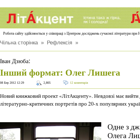
Робота сайту здійснюється у співпраці з Центром досліджень сучасної літератури п
Чільна сторінка
»
Рефлексія
»
:
Іван Дзюба
Інший формат: Олег Лишега
08 Бер 2012 12:29
2,805
12 коментарів
Новий книжковий проект «ЛітАкценту». Невдовзі має вийти
літературно-критичних портретів про 20-х популярних укра
Одне з дж
Олега Лиш