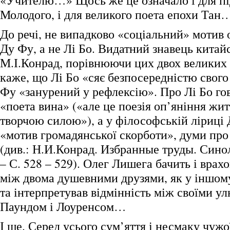
«Учителю…» Щось же це означало і для пі
Молодого, і для великого поета епохи Тан
До речі, не випадково «соціальний» мотив о
Ду Фу, а не Лі Бо. Видатний знавець китай
М.І.Конрад, порівнюючи цих двох великих п
каже, що Лі Бо «сяє безпосередністю свого
Фу «занурений у рефлексію». Про Лі Бо го
«поета вина» («але це поезія оп’яніння жи
творчою силою»), а у філософській ліриці 
«мотив громадянської скорботи», думи про
(див.: Н.И.Конрад. Избранные труды. Синол
– С. 528 – 529). Олег Лишега бачить і врахо
між двома душевними друзями, як у іншом
та інтерпретував відмінність між своїми 
Паундом і Лоуренсом…
І ще. Серед усього сум’яття і несмаку чужо