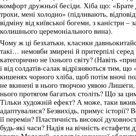
комфорт дружньої бесіди. Хіба що: «Брате
трохи, мені холодно» (підливають, відповід
відміну від київської богеми, з каністри – з
колишнього церемоніального вина).
Чому ж ці безхатьки, класики давньокитайсь
такі… немовби змирені й притерпілі серед
категорично не їхнього світу? (Навіть «при
і від солдатів-салак відрізняються тим, що
кишенях чорного хліба, щоб потім вночі по
не вкинені в нього творчою уявою Лишеги,
нього протягом багатьох століть? Що за ци
Тільки художній ефект? А може, таки вжив
адаптувалися? Безвихідь, примус історії? 
її перемін? Пластичність високої духовност
будь-які часи? Надія на вічність естафети 