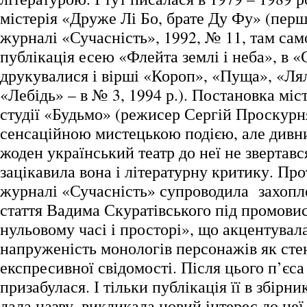
містерія «Друже Лі Бо, брате Ду Фу» (перш
журналі «Сучасність», 1992, № 11, там сам
публікація есею «Флейта землі і неба», в 
друкувалися і вірші «Короп», «Пуща», «Ля
«Лебідь» – в № 3, 1994 р.). Постановка місте
студії «Будьмо» (режисер Сергій Проскурн
сенсаційною мистецькою подією, але дивн
жоден український театр до неї не звертавс
зацікавила вона і літературну критику. Про
журналі «Сучасність» супроводила захопле
стаття Вадима Скуратівського під промов
нульовому часі і просторі», що акцентувала
напруженість монологів персонажів як сте
експресивної свідомості. Після цього п’єс
призабулася. І тільки публікація її в збірни
дала назву, викликала новий інтерес до неї