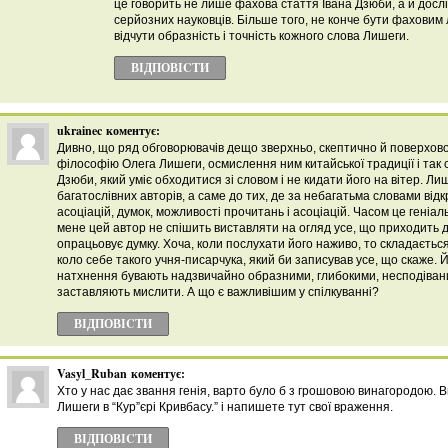
це говорить не лише фахова стаття Івана Дзюби, а й досл
серйозних науковців. Більше того, не конче бути фаховим
відчути образність і точність кожного слова Лишеги.
ВІДПОВІCТИ
ukrainec
коментує:
Дивно, що ряд обговорювачів дещо зверхньо, скептично й поверхов
філософію Олега Лишеги, осмислення ним китайської традиції і так с
Дзюби, який уміє обходитися зі словом і не кидати його на вітер. Л
багатослівних авторів, а саме до тих, де за небагатьма словами ві
асоціацій, думок, можливості прочитань і асоціацій. Часом це геніал
мене цей автор не спішить виставляти на огляд усе, що приходить до
опрацьовує думку. Хоча, коли послухати його наживо, то складаєтьс
коло себе такого учня-писарчука, який би записував усе, що скаже. Й
натхнення бувають надзвичайно образними, глибокими, несподівани
заставляють мислити. А що є важливішим у спілкуванні?
ВІДПОВІCТИ
Vasyl_Ruban
коментує:
Хто у нас дає звання генія, варто було б з грошовою винагородою. 
Лишеги в “Кур”єрі Кривбасу.” і напишете тут свої враження.
ВІДПОВІCТИ