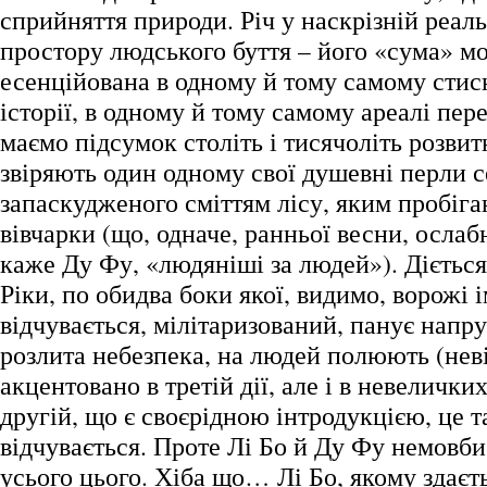
сприйняття природи. Річ у наскрізній реаль
простору людського буття – його «сума» м
есенційована в одному й тому самому стис
історії, в одному й тому самому ареалі пер
маємо підсумок століть і тисячоліть розвит
звіряють один одному свої душевні перли 
запаскудженого сміттям лісу, яким пробіга
вівчарки (що, одначе, ранньої весни, осла
каже Ду Фу, «людяніші за людей»). Діється
Ріки, по обидва боки якої, видимо, ворожі ім
відчувається, мілітаризований, панує напруг
розлита небезпека, на людей полюють (неві
акцентовано в третій дії, але і в невелички
другій, що є своєрідною інтродукцією, це 
відчувається. Проте Лі Бо й Ду Фу немовби
усього цього. Хіба що… Лі Бо, якому здаєть