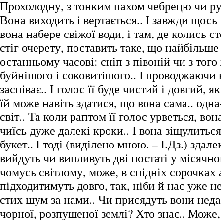
Прохолодну, з тонким пахом чебрецю чи рут
Вона виходить і вертається.. І завжди щось
вона набере свіжої води, і там, де колись 
стіг очерету, поставить таке, що найбільше
останньому часові: сніп з півоній чи з того
буйнішого і соковитішого.. І проводжаючи 
заспіває.. І голос її буде чистий і довгий, я
їй може навіть здатися, що вона сама.. одн
світ.. Та коли раптом її голос урветься, вон
чиїсь дуже далекі кроки.. І вона зіщулиться
букет.. І тоді (виділено мною. – І.Дз.) здал
вийдуть чи випливуть дві постаті у місячно
чомусь світлому, може, в спідніх сорочках 
підходитимуть довго, так, ніби й нас уже н
стих шум за нами.. Чи присядуть вони неда
чорної, розпушеної землі? Хто знає.. Може,