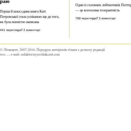
раю
Один із головних лейтмотивів Потте
— це всеохопна толерантність
Перша й поки єдина книга Каті
Петровської стала успішною ще до того,
//
788 перегляди
3 коментарі
як була повністю написана
//
441 перегляди
2 коментарі
© Літакцент, 2007-2016
.
Передрук матеріалів тільки з дозволу редакції.
тел.:
,
, е-маіl:
redaktor(вухо)litakcent.com