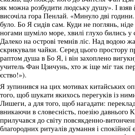
як можна розбудити людську душу». І взяв й
височіла гора Пенлай. «Минуло дві години.
було. Бо Я сидів сам. Куди не поглянь, ніде
ногами шуміло море, хвилі глухо бились у 
Далеко на острові темнів ліс. Над водою ж
скрикували чайки. Серед цього простору п
раптом душа в Бо Я, і він захоплено вигукн
учитель Фан Цзичунь, хто ж іще міг так пе
єство!»).
Я зупинився на цих мотивах китайських оп
того, щоб шукати якихось перегуків із ним
Лишеги, а для того, щоб нагадати: перекла
вникаючи в словесність, поезію давнього К
прилучався до світу повсякденно-витончен
благородних ритуалів думання і спокійної е