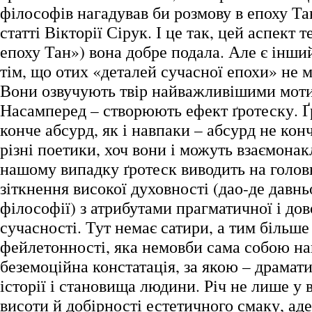
філософів нагадував би розмову в епоху Та
статті Вікторії Сірук. І це так, цей аспект 
епоху Тан») вона добре подала. Але є інший 
тім, що отих «деталей сучасної епохи» не м
Вони озвучують твір найважливішими мот
Насамперед – створюють ефект ґротеску. Ґ
конче абсурд, як і навпаки – абсурд не конч
різні поетики, хоч вони і можуть взаємонак
нашому випадку ґротеск виводить на голов
зіткнення високої духовності (дао-де давн
філософії) з атрибутами прагматичної і дов
сучасності. Тут немає сатири, а тим більше
фейлетонності, яка немовби сама собою на
беземоційна констатація, за якою – драмат
історії і становища людини. Річ не лише у в
висоти й добірності естетичного смаку, ад