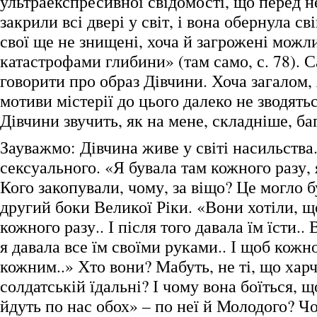
ультраекспресивної свідомості, що перед 
закрили всі двері у світ, і вона обернула сві
свої ще не знищені, хоча й загрожені мож
катастрофами глибини» (там само, с. 78). С
говорити про образ Дівчини. Хоча загалом,
мотиви містерії до цього далеко не зводятьс
Дівчини звучить, як на мене, складніше, ба
Зауважмо: Дівчина живе у світі насильства
сексуального. «Я бувала там кожного разу, 
Кого закопували, чому, за віщо? Це могло бу
другий боки Великої Ріки. «Вони хотіли, щ
кожного разу.. І після того давала їм їсти..
я давала все їм своїми руками.. І щоб кожно
кожним..» Хто вони? Мабуть, не ті, що хар
солдатській їдальні? І чому вона боїться, 
йдуть по нас обох» – по неї й Молодого? Чо