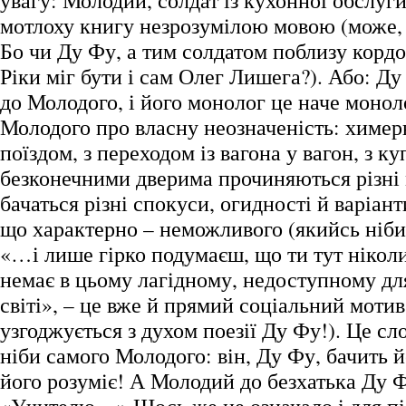
увагу: Молодий, солдат із кухонної обслуг
мотлоху книгу незрозумілою мовою (може, 
Бо чи Ду Фу, а тим солдатом поблизу корд
Ріки міг бути і сам Олег Лишега?). Або: Ду
до Молодого, і його монолог це наче монол
Молодого про власну неозначеність: химерн
поїздом, з переходом із вагона у вагон, з куп
безконечними дверима прочиняються різні м
бачаться різні спокуси, огидності й варіан
що характерно – неможливого (якийсь ніби
«…і лише гірко подумаєш, що ти тут ніколи 
немає в цьому лагідному, недоступному для
світі», – це вже й прямий соціальний мотив
узгоджується з духом поезії Ду Фу!). Це сл
ніби самого Молодого: він, Ду Фу, бачить й
його розуміє! А Молодий до безхатька Ду Ф