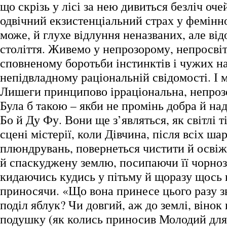
що скрізь у лісі за нею дивиться безліч оч
одвічний екзистенціальний страх у фемінно
може, й глухе відлуння неназваних, але ві
століття. Живемо у непрозорому, непросвіт
сповненому боротьби інстинктів і чужих н
непідвладному раціональній свідомості. І 
Лишеги принципово ірраціональна, непрозо
Була б такою – якби не промінь добра й наді
Бо й Ду Фу. Вони ще з’являться, як світлі т
сцені містерії, коли Дівчина, після всіх ша
плюндрувань, повернеться чистити й освіж
й спаскуджену землю, посипаючи її чорно
кидаючись кудись у пітьму й щоразу щось 
приносячи. «Що вона принесе цього разу з
поділ яблук? Чи довгий, аж до землі, вінок
подушку (як колись приносив Молодий для Д