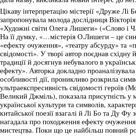
Цікаву інтерпретацію містерії «Друже Лі Бо
запропонувала молода дослідниця Вікторія 
«Художні світи Олега Лишеги» («Слово і Ча
На її думку, «…містерія О.Лишеги – це син
«ефекту очуження», «театру абсурду» та «
свідомості». У творі автор поєднав східну 
традиції й досягнув небувалого в українськ
ефекту». Авторка докладно проаналізувала
особливості дії, проникливо розкрила симв
ультраекспресивність свідомості героїв (М
Великий Джміль), показала присутність у м
української культури та символів, характе
китайської поезії взагалі й Лі Бо та Ду Фу
нагадала про походження ефекту очуження 
мистецтва. Поки що це найбільш повний роз