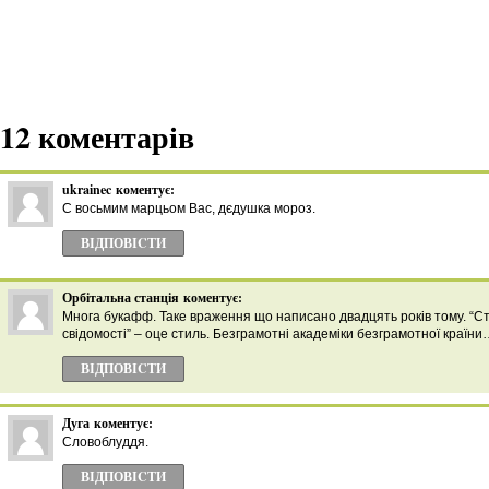
12 коментарів
ukrainec
коментує:
С восьмим марцьом Вас, дєдушка мороз.
ВІДПОВІCТИ
Орбітальна станція
коментує:
Многа букафф. Таке враження що написано двадцять років тому. “С
свідомості” – оце стиль. Безграмотні академіки безграмотної країн
ВІДПОВІCТИ
Дуга
коментує:
Словоблуддя.
ВІДПОВІCТИ