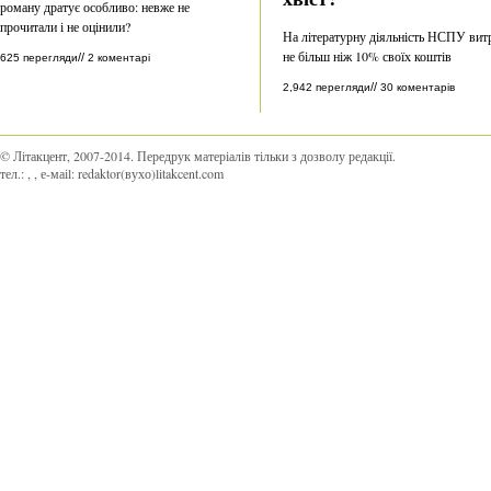
роману дратує особливо: невже не
прочитали і не оцінили?
На літературну діяльність НСПУ вит
не більш ніж 10% своїх коштів
//
625 перегляди
2 коментарі
//
2,942 перегляди
30 коментарів
© Літакцент, 2007-2014
.
Передрук матеріалів тільки з дозволу редакції.
тел.:
,
, е-маіl:
redaktor(вухо)litakcent.com