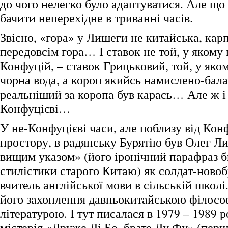
до чого нелегко було адаптуватися. Але що
бачити неперехідне в триванні часів.
Звісно, «гора» у Лишеги не китайська, карп
передовсім гора… І ставок не той, у якому
Конфуцій, – ставок Грицьковий, той, у яко
чорна вода, а короп якийсь намислено-ба
реальніший за коропа був карась… Але ж і
Конфуцієві…
У не-Конфуцієві часи, але поблизу від Кон
простору, в радянську Бурятію був Олег Л
вищим указом» (його іронічний парафраз 
стилістики старого Китаю) як солдат-новобр
вчитель англійської мови в сільській школі
його захоплення давньокитайською філосо
літературою. І тут писалася в 1979 – 1989 р
містерія «Друже Лі Бо, брате Ду Фу» (перш