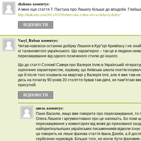
zhelezna
коментує:
А мені оця стаття Т. Пастуха про Лишегу більше до вподоби. Глибша
http://litakcent.com/2011/03/29/chervona-vohra-slova-oleha-lyshehy/
ВІДПОВІCТИ
Vasyl_Ruban
коментує:
Читав навскоси останню добірку Лишеги в Кур”єрі Кривбасу і не знай
ні талановитого українського. Що характерно – так це в людини нем
перескакування від одного позиченого стилю до іншого.
Що до статті Соломії Савчук про Валерія Іллю в Українській літерату
оціночних характеристик, зауважу, що Київська школа поетів існувала 
ще й після того існувала на квартирі у Валерія Іллі, але я вже там не
десь на початку 90 років 20 століття бував там двічі, не пам”ятаю вж
присутній.
ВІДПОВІCТИ
авель
коментує:
Пане Василю, якщо вже говорите про перескакування, то 
Олега Лишеги і аргументовано про це напишіть. Бо поки
перескакування у коментарях від жовчі до прихованої зазд
найоригінальніших українських письменників відколи існує 
це говорить не лише фахова стаття Івана Дзюби, а й досл
серйозних науковців. Більше того, не конче бути фаховим