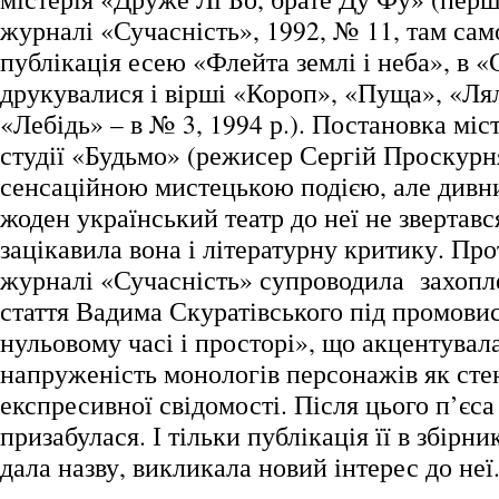
журналі «Сучасність», 1992, № 11, там сам
публікація есею «Флейта землі і неба», в 
друкувалися і вірші «Короп», «Пуща», «Ля
«Лебідь» – в № 3, 1994 р.). Постановка місте
студії «Будьмо» (режисер Сергій Проскурн
сенсаційною мистецькою подією, але дивн
жоден український театр до неї не звертавс
зацікавила вона і літературну критику. Про
журналі «Сучасність» супроводила захопле
стаття Вадима Скуратівського під промов
нульовому часі і просторі», що акцентувала
напруженість монологів персонажів як сте
експресивної свідомості. Після цього п’єс
призабулася. І тільки публікація її в збірни
дала назву, викликала новий інтерес до неї