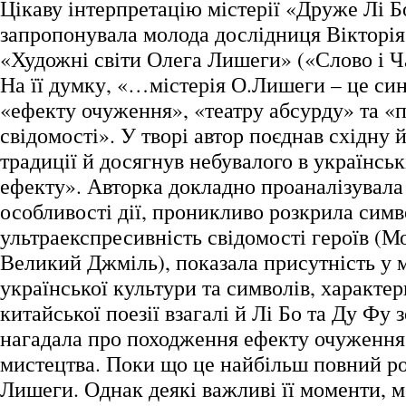
Цікаву інтерпретацію містерії «Друже Лі Бо
запропонувала молода дослідниця Вікторія 
«Художні світи Олега Лишеги» («Слово і Ча
На її думку, «…містерія О.Лишеги – це син
«ефекту очуження», «театру абсурду» та «
свідомості». У творі автор поєднав східну 
традиції й досягнув небувалого в українськ
ефекту». Авторка докладно проаналізувала
особливості дії, проникливо розкрила симв
ультраекспресивність свідомості героїв (М
Великий Джміль), показала присутність у м
української культури та символів, характе
китайської поезії взагалі й Лі Бо та Ду Фу
нагадала про походження ефекту очуження 
мистецтва. Поки що це найбільш повний роз
Лишеги. Однак деякі важливі її моменти, ме