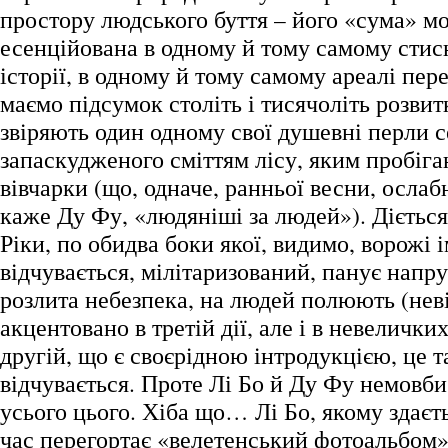
простору людського буття – його «сума» м
есенційована в одному й тому самому стис
історії, в одному й тому самому ареалі пер
маємо підсумок століть і тисячоліть розвит
звіряють один одному свої душевні перли 
запаскудженого сміттям лісу, яким пробіга
вівчарки (що, одначе, ранньої весни, осла
каже Ду Фу, «людяніші за людей»). Діється
Ріки, по обидва боки якої, видимо, ворожі ім
відчувається, мілітаризований, панує напруг
розлита небезпека, на людей полюють (неві
акцентовано в третій дії, але і в невелички
другій, що є своєрідною інтродукцією, це 
відчувається. Проте Лі Бо й Ду Фу немовби
усього цього. Хіба що… Лі Бо, якому здаєть
час перегортає «велетенський фотоальбом»