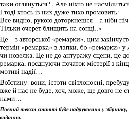
таки оглянуться?.. Але ніхто не насмілиться
І тоді хтось із них дуже тихо промовить:
Все видно, рукою доторкнешся – а ніби ніч.
Тільки очерет блищить на сонці..»
Це – з авторської «ремарки», цим закінчуєт
термін «ремарка» в лапки, бо «ремарки» у
чи новелка. Це не до антуражу сцени, це до
ремарка, поєднуючи початок містерії з кінц
мотиві надії…
Воїстину: вони, істоти світлоносні, пребудут
вже й нас не буде, хоч, може, ще довго не 
нами…
Повний текст статті буде надруковано у збірнику,
видання.