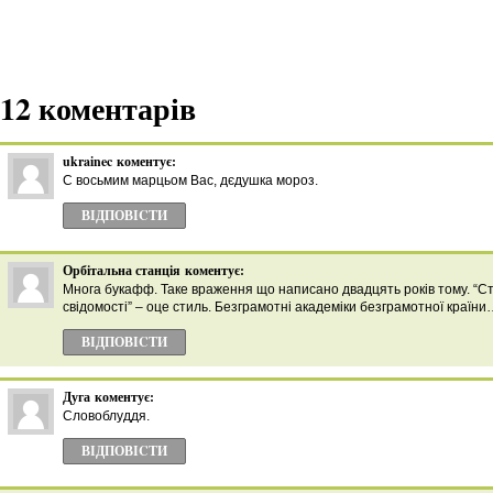
12 коментарів
ukrainec
коментує:
С восьмим марцьом Вас, дєдушка мороз.
ВІДПОВІCТИ
Орбітальна станція
коментує:
Многа букафф. Таке враження що написано двадцять років тому. “С
свідомості” – оце стиль. Безграмотні академіки безграмотної країн
ВІДПОВІCТИ
Дуга
коментує:
Словоблуддя.
ВІДПОВІCТИ