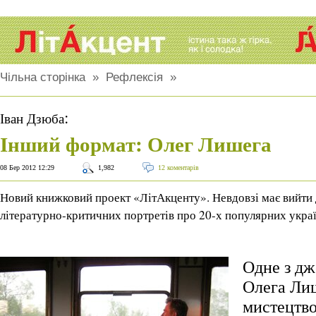
Чільна сторінка
»
Рефлексія
»
:
Іван Дзюба
Інший формат: Олег Лишега
08 Бер 2012 12:29
1,982
12 коментарів
Новий книжковий проект «ЛітАкценту». Невдовзі має вийти
літературно-критичних портретів про 20-х популярних укра
Одне з дж
Олега Лиш
мистецтво