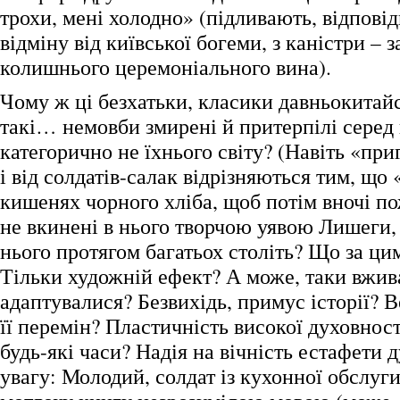
трохи, мені холодно» (підливають, відповід
відміну від київської богеми, з каністри – з
колишнього церемоніального вина).
Чому ж ці безхатьки, класики давньокитайсь
такі… немовби змирені й притерпілі серед
категорично не їхнього світу? (Навіть «при
і від солдатів-салак відрізняються тим, що
кишенях чорного хліба, щоб потім вночі по
не вкинені в нього творчою уявою Лишеги,
нього протягом багатьох століть? Що за ци
Тільки художній ефект? А може, таки вжив
адаптувалися? Безвихідь, примус історії? 
її перемін? Пластичність високої духовност
будь-які часи? Надія на вічність естафети 
увагу: Молодий, солдат із кухонної обслуг