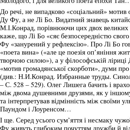
Молодого, і для великого поета епохи Тан
До речі, не випадково «соціальний» мотив о
Ду Фу, а не Лі Бо. Видатний знавець китай
М.І.Конрад, порівнюючи цих двох великих п
каже, що Лі Бо «сяє безпосередністю свого
Фу «занурений у рефлексію». Про Лі Бо го
«поета вина» («але це поезія оп’яніння жи
творчою силою»), а у філософській ліриці 
«мотив громадянської скорботи», думи про
(див.: Н.И.Конрад. Избранные труды. Синол
– С. 528 – 529). Олег Лишега бачить і врахо
між двома душевними друзями, як у іншом
та інтерпретував відмінність між своїми 
Паундом і Лоуренсом…
І ще. Серед усього сум’яття і несмаку чужо
Фу живуть глибоким почуттям дружби й ві