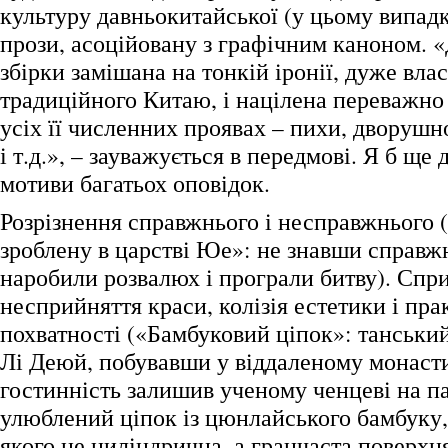
культуру давньокитайської (у цьому випад
прози, асоційовану з графічним каноном. «
збірки замішана на тонкій іронії, дуже вла
традиційного Китаю, і націлена переважно
усіх її численних проявах – пихи, дворушн
і т.д.», – зауважується в передмові. Я б ще 
мотиви багатьох оповідок.
Розрізнення справжнього і несправжнього 
зроблену в царстві Юе»: не знавши справжн
наробили розвалюх і програли битву). Спри
несприйняття краси, колізія естетики і пра
похватності («Бамбуковий ціпок»: танський
Лі Деюй, побувавши у віддаленому монастир
гостинність залишив ученому ченцеві на па
улюблений ціпок із цюнлайського бамбуку
якого не циліндрична, а гранчаста поверхня