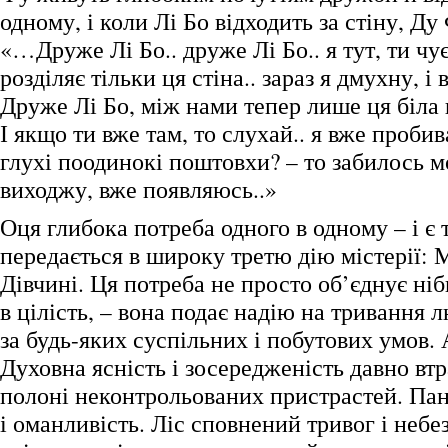
одному, і коли Лі Бо відходить за стіну, Ду
«…Друже Лі Бо.. друже Лі Бо.. я тут, ти чу
розділяє тільки ця стіна.. зараз я дмухну, і 
Друже Лі Бо, між нами тепер лише ця біла
І якщо ти вже там, то слухай.. я вже проби
глухі поодинокі поштовхи? – то забилось м
виходжу, вже появляюсь..»
Оця глибока потреба одного в одному – і є 
передається в широку третю дію містерії:
Дівчині. Ця потреба не просто об’єднує ніби
в цілість, – вона подає надію на тривання 
за будь-яких суспільних і побутових умов. 
Духовна ясність і зосередженість давно вт
полоні неконтрольованих пристрастей. Па
і оманливість. Ліс сповнений тривог і небе