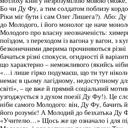
мотлоху книгу незрозумілою мовою (може, 
Бо чи Ду Фу, а тим солдатом поблизу корд
Ріки міг бути і сам Олег Лишега?). Або: Ду
до Молодого, і його монолог це наче монол
Молодого про власну неозначеність: химерн
поїздом, з переходом із вагона у вагон, з куп
безконечними дверима прочиняються різні м
бачаться різні спокуси, огидності й варіан
що характерно – неможливого (якийсь ніби
«…і лише гірко подумаєш, що ти тут ніколи 
немає в цьому лагідному, недоступному для
світі», – це вже й прямий соціальний мотив
узгоджується з духом поезії Ду Фу!). Це сл
ніби самого Молодого: він, Ду Фу, бачить й
його розуміє! А Молодий до безхатька Ду Ф
«Учителю…» Щось же це означало і для пі