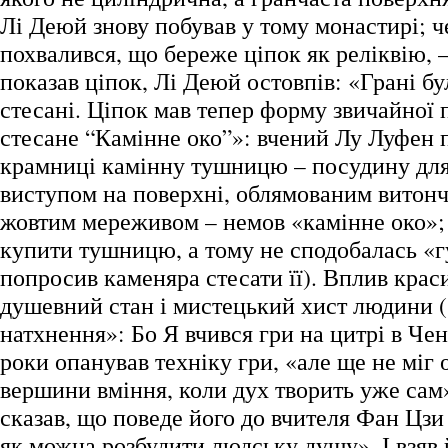
Лі Деюй знову побував у тому монастирі; 
похвалився, що береже ціпок як реліквію, –
показав ціпок, Лі Деюй остовпів: «Грані б
стесані. Ціпок мав тепер форму звичайної
стесане “Камінне око”»: вчений Лу Луфен 
крамниці камінну тушницю – посудину для 
виступом на поверхні, облямованим витонч
жовтим мереживом – немов «камінне око»; 
купити тушницю, а тому не сподобалась «гу
попросив каменяра стесати її). Вплив крас
душевний стан і мистецький хист людини 
натхнення»: Бо Я вчився гри на цитрі в Чен
роки опанував техніку гри, «але ще не міг 
вершини вміння, коли дух творить уже сам
сказав, що поведе його до вчителя Фан Цзи 
як можна розбудити людську душу». І взяв й