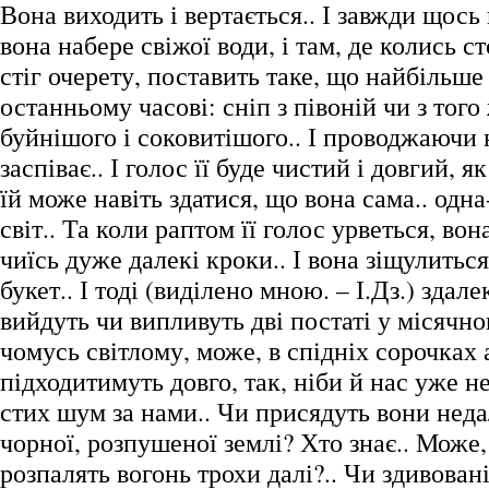
Вона виходить і вертається.. І завжди щось
вона набере свіжої води, і там, де колись 
стіг очерету, поставить таке, що найбільше
останньому часові: сніп з півоній чи з того
буйнішого і соковитішого.. І проводжаючи 
заспіває.. І голос її буде чистий і довгий, я
їй може навіть здатися, що вона сама.. одн
світ.. Та коли раптом її голос урветься, вон
чиїсь дуже далекі кроки.. І вона зіщулиться
букет.. І тоді (виділено мною. – І.Дз.) здал
вийдуть чи випливуть дві постаті у місячно
чомусь світлому, може, в спідніх сорочках 
підходитимуть довго, так, ніби й нас уже н
стих шум за нами.. Чи присядуть вони неда
чорної, розпушеної землі? Хто знає.. Може,
розпалять вогонь трохи далі?.. Чи здивован