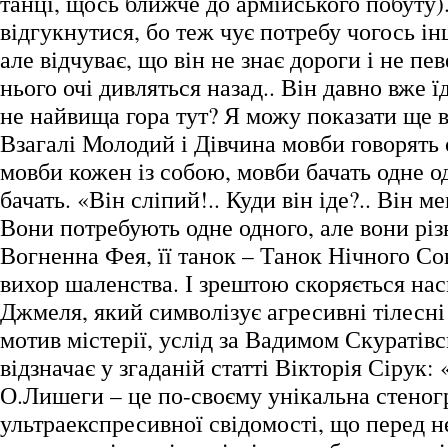
танці, щось ближче до армійського побуту)
відгукнутися, бо теж чує потребу чогось ін
але відчуває, що він не знає дороги і не пе
нього очі дивляться назад.. Він давно вже ї
не найвища гора тут? Я можу показати ще 
Взагалі Молодий і Дівчина мовби говорять 
мовби кожен із собою, мовби бачать одне о
бачать. «Він сліпий!.. Куди він іде?.. Він ме
Вони потребують одне одного, але вони різ
Вогненна Фея, її танок – Танок Нічного Со
вихор шаленства. І зрештою скоряється на
Джмеля, який символізує агресивні тілесні
мотив містерії, услід за Вадимом Скуратів
відзначає у згаданій статті Вікторія Сірук:
О.Лишеги – це по-своєму унікальна стеног
ультраекспресивної свідомості, що перед 