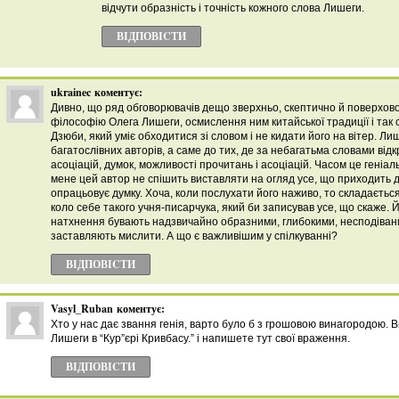
відчути образність і точність кожного слова Лишеги.
ВІДПОВІCТИ
ukrainec
коментує:
Дивно, що ряд обговорювачів дещо зверхньо, скептично й поверхов
філософію Олега Лишеги, осмислення ним китайської традиції і так с
Дзюби, який уміє обходитися зі словом і не кидати його на вітер. Л
багатослівних авторів, а саме до тих, де за небагатьма словами ві
асоціацій, думок, можливості прочитань і асоціацій. Часом це геніал
мене цей автор не спішить виставляти на огляд усе, що приходить до
опрацьовує думку. Хоча, коли послухати його наживо, то складаєтьс
коло себе такого учня-писарчука, який би записував усе, що скаже. Й
натхнення бувають надзвичайно образними, глибокими, несподівани
заставляють мислити. А що є важливішим у спілкуванні?
ВІДПОВІCТИ
Vasyl_Ruban
коментує:
Хто у нас дає звання генія, варто було б з грошовою винагородою. 
Лишеги в “Кур”єрі Кривбасу.” і напишете тут свої враження.
ВІДПОВІCТИ