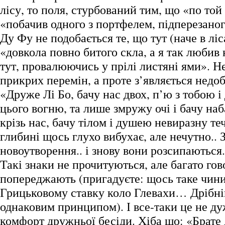
лісу, то поля, стурбований тим, що «по той
«побачив одного з портфелем, підперезано
Ду Фу не подобається те, що тут (наче в лі
«довкола повно битого скла, а я так любив 
тут, провалюючись у прілі листяні ями». Н
прикрих перемін, а проте з’являється недо
«Друже Лі Бо, бачу нас двох, п’ю з тобою і
цього вогню, та лише змружу очі і бачу на
крізь нас, бачу тілом і душею невиразну теч
глибині щось глухо вибухає, але нечутно.. З
новоутворення.. і знову вони розсипаються.
Такі знаки не прочитуються, але багато гов
попереджають (пригадуєте: щось таке чин
Грицьковому ставку коло Глевахи… Дрібніш
однаковим принципом). І все-таки це не д
комфорт дружньої бесіди. Хіба що: «Брате