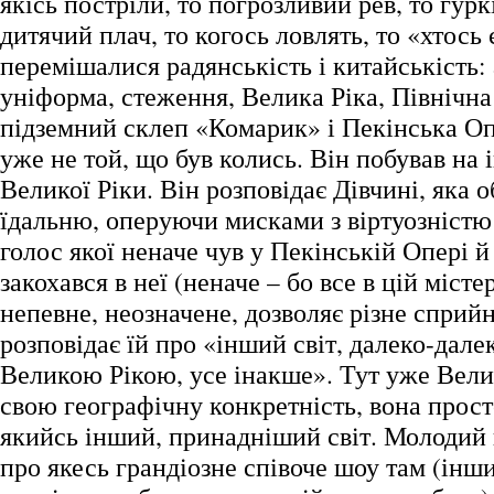
якісь постріли, то погрозливий рев, то гурк
дитячий плач, то когось ловлять, то «хтось 
перемішалися радянськість і китайськість: 
уніформа, стеження, Велика Ріка, Північна
підземний склеп «Комарик» і Пекінська 
уже не той, що був колись. Він побував на 
Великої Ріки. Він розповідає Дівчині, яка 
їдальню, оперуючи мисками з віртуозністю 
голос якої неначе чув у Пекінській Опері й
закохався в неї (неначе – бо все в цій міст
непевне, неозначене, дозволяє різне сприйн
розповідає їй про «інший світ, далеко-далек
Великою Рікою, усе інакше». Тут уже Вели
свою географічну конкретність, вона прос
якийсь інший, принадніший світ. Молодий 
про якесь грандіозне співоче шоу там (інш