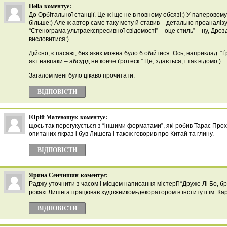
Hella
коментує:
До Орбітальної станції. Це ж іще не в повному обсязі:) У паперовому
більше:) Але ж автор саме таку мету й ставив – детально проаналіз
“Стенограма ультраекспресивної свідомості” – оце стиль” – ну, Дроз
висловитися:)
Дійсно, є пасажі, без яких можна було б обійтися. Ось, наприклад: “Ґ
як і навпаки – абсурд не конче ґротеск.” Це, здається, і так відомо:)
Загалом мені було цікаво прочитати.
ВІДПОВІCТИ
Юрій Матевощук
коментує:
щось так перегукується з “іншими форматами”, які робив Тарас Проха
опитаних якраз і був Лишега і також говорив про Китай та глину.
ВІДПОВІCТИ
Ярина Сенчишин
коментує:
Раджу уточнити з часом і місцем написання містерії “Друже Лі Бо, бр
рокахі Лишега працював художником-декоратором в інституті ім. Кар
ВІДПОВІCТИ