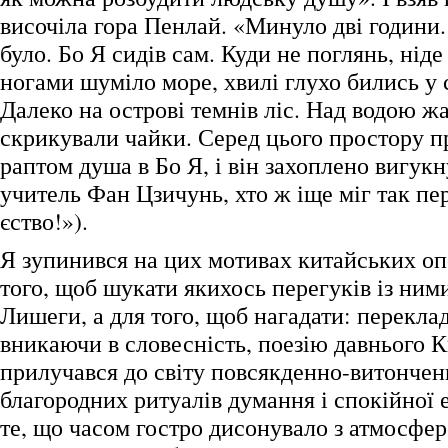
височіла гора Пенлай. «Минуло дві години.
було. Бо Я сидів сам. Куди не поглянь, ніде
ногами шуміло море, хвилі глухо бились у 
Далеко на острові темнів ліс. Над водою ж
скрикували чайки. Серед цього простору п
раптом душа в Бо Я, і він захоплено вигукн
учитель Фан Цзичунь, хто ж іще міг так пе
єство!»).
Я зупинився на цих мотивах китайських оп
того, щоб шукати якихось перегуків із ним
Лишеги, а для того, щоб нагадати: перекла
вникаючи в словесність, поезію давнього К
прилучався до світу повсякденно-витончен
благородних ритуалів думання і спокійної е
те, що часом гостро дисонувало з атмосфер