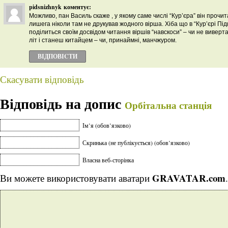
pidsnizhnyk
коментує:
Можливо, пан Василь скаже , у якому саме числі “Кур’єра” він прочита
лишега ніколи там не друкував жодного вірша. Хіба що в “Кур’єрі П
поділиться своїм досвідом читання віршів “навскоси” – чи не виверта
літ і станеш китайцем – чи, принаймні, манчжуром.
ВІДПОВІCТИ
Скасувати відповідь
Відповідь на допис
Орбітальна станція
Ім’я (обов’язково)
Скринька (не публікується) (обов’язково)
Власна веб-сторінка
GRAVATAR.com
Ви можете використовувати аватари
.