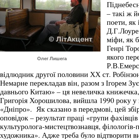
Піднебес
– такі ж 
поети, як
Д.Г.Лоуре
міфи, як 
Генрі Тор
якого пере
Олег Лишега
Р.В.Емерс
відлюдник другої половини ХХ ст. Робінзо
Немарне перекладав він, разом з Ігорем Зу
давнього Китаю» – ця невеличка книжечка
Григорія Хорошилова, вийшла 1990 року у 
«Дніпро». Як сказано в передмові, цей зб
оповідок – результат праці «групи фахівців
культуролога-мистецтвознавця, філологів-п
художника». Адже треба було відтворити в