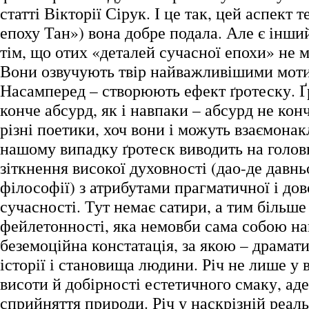
статті Вікторії Сірук. І це так, цей аспект 
епоху Тан») вона добре подала. Але є інший 
тім, що отих «деталей сучасної епохи» не м
Вони озвучують твір найважливішими мот
Насамперед – створюють ефект ґротеску. Ґ
конче абсурд, як і навпаки – абсурд не конч
різні поетики, хоч вони і можуть взаємонак
нашому випадку ґротеск виводить на голов
зіткнення високої духовності (дао-де давн
філософії) з атрибутами прагматичної і дов
сучасності. Тут немає сатири, а тим більше
фейлетонності, яка немовби сама собою на
беземоційна констатація, за якою – драмат
історії і становища людини. Річ не лише у в
висоти й добірності естетичного смаку, ад
сприйняття природи. Річ у наскрізній реаль