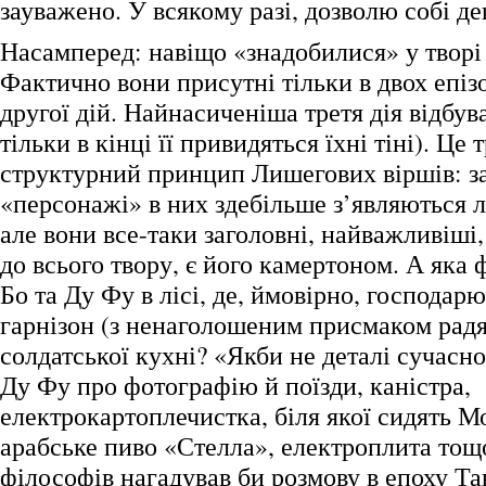
зауважено. У всякому разі, дозволю собі де
Насамперед: навіщо «знадобилися» у творі
Фактично вони присутні тільки в двох епіз
другої дій. Найнасиченіша третя дія відбува
тільки в кінці її привидяться їхні тіні). Це
структурний принцип Лишегових віршів: з
«персонажі» в них здебільше з’являються 
але вони все-таки заголовні, найважливіші
до всього твору, є його камертоном. А яка 
Бо та Ду Фу в лісі, де, ймовірно, господар
гарнізон (з ненаголошеним присмаком радян
солдатської кухні? «Якби не деталі сучасно
Ду Фу про фотографію й поїзди, каністра,
електрокартоплечистка, біля якої сидять М
арабське пиво «Стелла», електроплита тощо
філософів нагадував би розмову в епоху Та