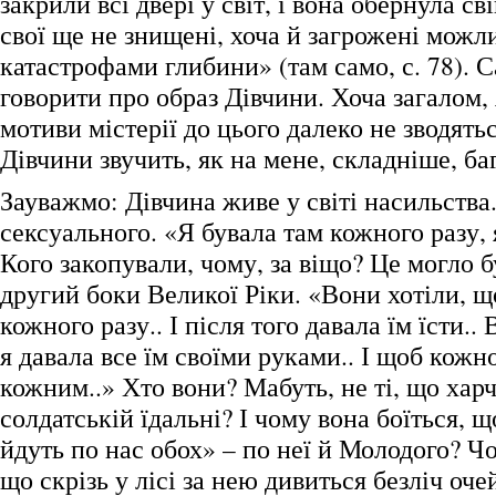
закрили всі двері у світ, і вона обернула сві
свої ще не знищені, хоча й загрожені мож
катастрофами глибини» (там само, с. 78). С
говорити про образ Дівчини. Хоча загалом,
мотиви містерії до цього далеко не зводятьс
Дівчини звучить, як на мене, складніше, ба
Зауважмо: Дівчина живе у світі насильства
сексуального. «Я бувала там кожного разу, 
Кого закопували, чому, за віщо? Це могло бу
другий боки Великої Ріки. «Вони хотіли, щ
кожного разу.. І після того давала їм їсти..
я давала все їм своїми руками.. І щоб кожно
кожним..» Хто вони? Мабуть, не ті, що хар
солдатській їдальні? І чому вона боїться, 
йдуть по нас обох» – по неї й Молодого? Чо
що скрізь у лісі за нею дивиться безліч оч