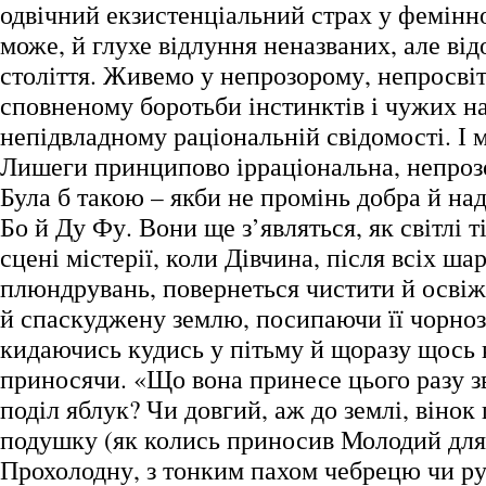
одвічний екзистенціальний страх у фемінно
може, й глухе відлуння неназваних, але ві
століття. Живемо у непрозорому, непросвіт
сповненому боротьби інстинктів і чужих н
непідвладному раціональній свідомості. І 
Лишеги принципово ірраціональна, непрозо
Була б такою – якби не промінь добра й наді
Бо й Ду Фу. Вони ще з’являться, як світлі т
сцені містерії, коли Дівчина, після всіх ша
плюндрувань, повернеться чистити й освіж
й спаскуджену землю, посипаючи її чорно
кидаючись кудись у пітьму й щоразу щось 
приносячи. «Що вона принесе цього разу з
поділ яблук? Чи довгий, аж до землі, вінок
подушку (як колись приносив Молодий для Д
Прохолодну, з тонким пахом чебрецю чи рут