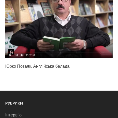
Юрко Позаяк. Англійська балада
РУБРИКИ
Інтерв'ю